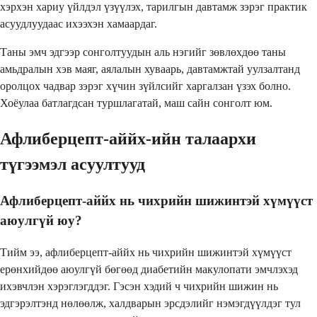
хэрхэн хариу үйлдэл үзүүлэх, тарилгын давтамж зэрэг практик
асуудлуудаас ихээхэн хамаардаг.
Таны эмч эдгээр сонголтуудын аль нэгийг зөвлөхдөө таны
амьдралын хэв маяг, аялалын хуваарь, давтамжтай уулзалтанд
оролцох чадвар зэрэг хүчин зүйлсийг харгалзан үзэх болно.
Хоёулаа батлагдсан туршлагатай, маш сайн сонголт юм.
Афлиберцепт-аййх-ийн талаархи
түгээмэл асуултууд
Афлиберцепт-аййх нь чихрийн шижинтэй хүмүүст
аюулгүй юу?
Тийм ээ, афлиберцепт-аййх нь чихрийн шижинтэй хүмүүст
ерөнхийдөө аюулгүй бөгөөд диабетийн макулопати эмчлэхэд
ихэвчлэн хэрэглэгддэг. Гэсэн хэдий ч чихрийн шижин нь
эдгэрэлтэнд нөлөөлж, халдварын эрсдэлийг нэмэгдүүлдэг тул