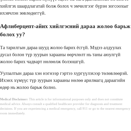
хийлгэх шаардлагатай болж болох ч эмчилгээг бүрэн зогсоохыг
ихэвчлэн зөвлөдөггүй.
Афлиберцепт-айих хийлгэсний дараа жолоо барьж
болох уу?
Та тарилгын дараа шууд жолоо барих ёсгүй. Мэдээ алдуулах
дусал болон түр зуурын харааны өөрчлөлт нь таны аюулгүй
жолоо барих чадварт нөлөөлж болзошгүй.
Уулзалтын дараа хэн нэгнээр гэртээ хүргүүлэхээр төлөвлөөрэй.
Ихэнх хүмүүс түр зуурын харааны нөлөө арилмагц дараагийн
өдөр нь жолоо барьж болно.
Medical Disclaimer:
This article is for informational purposes only and does not constitute
medical advice. Always consult a qualified healthcare provider for diagnosis and treatment
decisions. If you are experiencing a medical emergency, call 911 or go to the nearest emergency
room immediately.