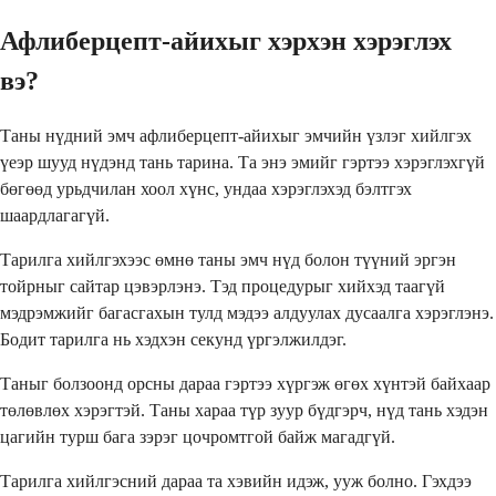
Афлиберцепт-айихыг хэрхэн хэрэглэх
вэ?
Таны нүдний эмч афлиберцепт-айихыг эмчийн үзлэг хийлгэх
үеэр шууд нүдэнд тань тарина. Та энэ эмийг гэртээ хэрэглэхгүй
бөгөөд урьдчилан хоол хүнс, ундаа хэрэглэхэд бэлтгэх
шаардлагагүй.
Тарилга хийлгэхээс өмнө таны эмч нүд болон түүний эргэн
тойрныг сайтар цэвэрлэнэ. Тэд процедурыг хийхэд таагүй
мэдрэмжийг багасгахын тулд мэдээ алдуулах дусаалга хэрэглэнэ.
Бодит тарилга нь хэдхэн секунд үргэлжилдэг.
Таныг болзоонд орсны дараа гэртээ хүргэж өгөх хүнтэй байхаар
төлөвлөх хэрэгтэй. Таны хараа түр зуур бүдгэрч, нүд тань хэдэн
цагийн турш бага зэрэг цочромтгой байж магадгүй.
Тарилга хийлгэсний дараа та хэвийн идэж, ууж болно. Гэхдээ