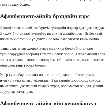
тань туслах болно.
Афлиберцепт-айийх брэндийн нэрс
Афлиберцепт-айийх нь Opuviz брэндийн нэрээр худалдаалагддаг.
Энэхүү био-аналог хувилбар нь анхны афлиберцепт (Eylea)-тэй
ижил эмчилгээний үр дүнтэй боловч бага үнэтэй байж болно.
Таны даатгалын хамрах хүрээ нь анхны болон био-аналог
хувилбаруудын хооронд ялгаатай байж болно. Таны эмчийн алба
таны даатгалын төлөвлөгөөнд хамгийн сайн тохирох сонголтыг
ойлгоход тань туслах болно.
Хоёр хувилбар нь ижил идэвхтэй найрлагатай бөгөөд таны
нүдэнд ижил аргаар үйлчилдэг. Тэдгээрийн хоорондох сонголт
нь ихэвчлэн даатгалын хамрах хүрээ, боломжтой байдал, үнийн
асуудлаас хамаардаг.
Афлиберцепт-айийх-ийн хувилбарууд