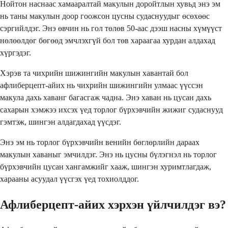
Нойтон наснаас хамааралтай макулын доройтлын хувьд энэ эм
нь таны макулын доор гоожсон цусны судаснуудыг өсөхөөс
сэргийлдэг. Энэ өвчин нь гол төлөв 50-аас дээш насны хүмүүст
нөлөөлдөг бөгөөд эмчлэхгүй бол төв хараагаа хурдан алдахад
хүргэдэг.
Хэрэв та чихрийн шижингийн макулын хавантай бол
афлиберцепт-айих нь чихрийн шижингийн улмаас үүссэн
макула дахь хаванг багасгаж чадна. Энэ хаван нь цусан дахь
сахарын хэмжээ ихсэх үед торлог бүрхэвчийн жижиг судаснууд
гэмтэж, шингэн алдагдахад үүсдэг.
Энэ эм нь торлог бүрхэвчийн венийн бөглөрлийн дараах
макулын хаваныг эмчилдэг. Энэ нь цусны бүлэгнэл нь торлог
бүрхэвчийн цусан хангамжийг хааж, шингэн хуримтлагдаж,
харааны асуудал үүсгэх үед тохиолддог.
Афлиберцепт-айих хэрхэн үйлчилдэг вэ?