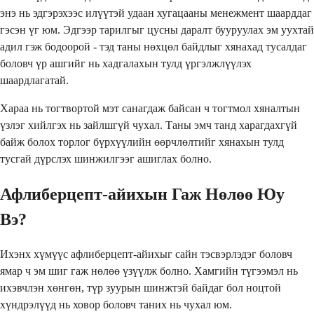
энэ нь эдгэрэхээс илүүтэй удаан хугацааны менежмент шаарддаг
гэсэн үг юм. Эдгээр тарилгыг цусны даралт бууруулах эм уухтай
адил гэж бодоорой - тэд таны нөхцөл байдлыг хянахад тусалдаг
боловч үр ашгийг нь хадгалахын тулд үргэлжлүүлэх
шаардлагатай.
Хараа нь тогтвортой мэт санагдаж байсан ч тогтмол хяналтын
үзлэг хийлгэх нь зайлшгүй чухал. Таны эмч танд харагдахгүй
байж болох торлог бүрхүүлийн өөрчлөлтийг хянахын тулд
тусгай дүрслэх шинжилгээг ашиглах болно.
Афлиберцепт-айихын Гаж Нөлөө Юу
Вэ?
Ихэнх хүмүүс афлиберцепт-айихыг сайн тэсвэрлэдэг боловч
ямар ч эм шиг гаж нөлөө үзүүлж болно. Хамгийн түгээмэл нь
ихэвчлэн хөнгөн, түр зуурын шинжтэй байдаг бол ноцтой
хүндрэлүүд нь ховор боловч таних нь чухал юм.