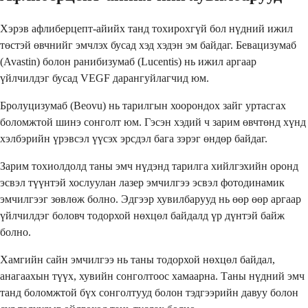
Хэрэв афлиберцепт-айийх танд тохирохгүй бол нүдний ижил
төстэй өвчнийг эмчлэх бусад хэд хэдэн эм байдаг. Бевацизумаб
(Avastin) болон ранибизумаб (Lucentis) нь ижил аргаар
үйлчилдэг бусад VEGF дарангуйлагчид юм.
Бролуцизумаб (Beovu) нь тарилгын хоорондох зайг уртасгах
боломжтой шинэ сонголт юм. Гэсэн хэдий ч зарим өвчтөнд хүнд
хэлбэрийн үрэвсэл үүсэх эрсдэл бага зэрэг өндөр байдаг.
Зарим тохиолдолд таны эмч нүдэнд тарилга хийлгэхийн оронд
эсвэл түүнтэй хослуулан лазер эмчилгээ эсвэл фотодинамик
эмчилгээг зөвлөж болно. Эдгээр хувилбарууд нь өөр өөр аргаар
үйлчилдэг боловч тодорхой нөхцөл байдалд үр дүнтэй байж
болно.
Хамгийн сайн эмчилгээ нь таны тодорхой нөхцөл байдал,
анагаахын түүх, хувийн сонголтоос хамаарна. Таны нүдний эмч
танд боломжтой бүх сонголтууд болон тэдгээрийн давуу болон