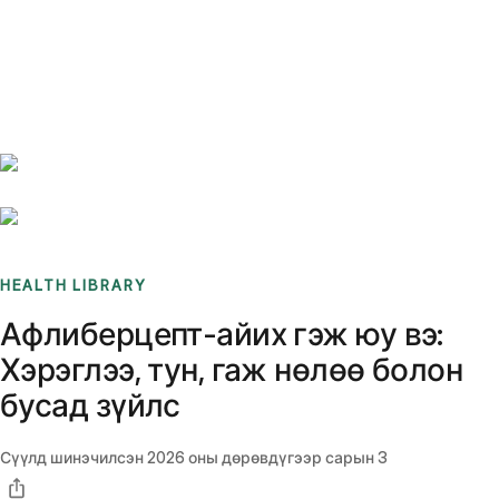
Benchmarks
Stories
FAQ
Sign up / Log in
HEALTH LIBRARY
Афлиберцепт-айих гэж юу вэ:
Хэрэглээ, тун, гаж нөлөө болон
бусад зүйлс
Сүүлд шинэчилсэн
2026 оны дөрөвдүгээр сарын 3