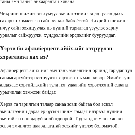
таны эмч таныг анхааралтай хянана.
Чихрийн шижинтэй хүмүүс эмчилгээний явцад цусан дахь
сахарын хэмжээгээ сайн хянаж байх ёстой. Чихрийн шижинг
илүү сайн зохицуулах нь нүдний тарилгад үзүүлэх хариу
урвалыг сайжруулж, хүндрэлийн эрсдэлийг бууруулдаг.
Хэрэв би афлиберцепт-аййх-ийг хэтрүүлэн
хэрэглэвэл яах вэ?
Афлиберцепт-аййх-ийг эмч тань эмнэлгийн орчинд тарьдаг тул
санамсаргүйгээр хэтрүүлэн хэрэглэх нь маш ховор. Эмийг тунг
алдахаас сэргийлэхийн тулд нэг удаагийн хэрэглээний саванд
урьдчилан хэмжсэн байдаг.
Хэрэв та тарилгын талаар санаа зовж байгаа бол эсвэл
эмчилгээний дараа ер бусын шинж тэмдэг илэрвэл нүдний
эмчтэйгээ нэн даруй холбогдоорой. Тэд танд нэмэлт хяналт
эсвэл эмчилгээ шаардлагатай эсэхийг үнэлэх боломжтой.