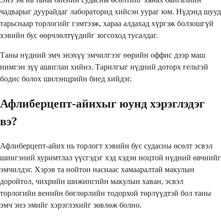
чадварыг дуурайдаг лабораторид хийсэн уураг юм. Нүдэнд шууд
тарьснаар торлогийг гэмтээж, хараа алдахад хүргэж болзошгүй
хэвийн бус өөрчлөлтүүдийг зогсоход тусалдаг.
Таны нүдний эмч энэхүү эмчилгээг өөрийн оффис дээр маш
нимгэн зүү ашиглан хийнэ. Тарилгыг нүдний доторх гельтэй
бодис болох шилэнцрийн биед хийдэг.
Афлиберцепт-айихыг юунд хэрэглэдэг
вэ?
Афлиберцепт-айих нь торлогт хэвийн бус судасны өсөлт эсвэл
шингэний хуримтлал үүсгэдэг хэд хэдэн ноцтой нүдний өвчнийг
эмчилдэг. Хэрэв та нойтон наснаас хамааралтай макулын
доройтол, чихрийн шижингийн макулын хаван, эсвэл
торлогийн венийн бөглөрлийн тодорхой төрлүүдтэй бол таны
эмч энэ эмийг хэрэглэхийг зөвлөж болно.