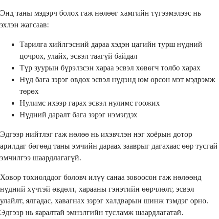
Энд таны мэдэрч болох гаж нөлөөг хамгийн түгээмэлээс нь
эхлэн жагсаав:
Тарилга хийлгэсний дараа хэдэн цагийн турш нүдний
цочрох, улайх, эсвэл таагүй байдал
Түр зуурын бүрэлзсэн хараа эсвэл хөвөгч толбо харах
Нүд бага зэрэг өвдөх эсвэл нүдэнд юм орсон мэт мэдрэмж
төрөх
Нулимс ихээр гарах эсвэл нулимс гоожих
Нүдний даралт бага зэрэг нэмэгдэх
Эдгээр нийтлэг гаж нөлөө нь ихэвчлэн нэг хоёрын дотор
арилдаг бөгөөд таны эмчийн дараах зааврыг дагахаас өөр тусгай
эмчилгээ шаардлагагүй.
Ховор тохиолддог боловч илүү санаа зовоосон гаж нөлөөнд
нүдний хүчтэй өвдөлт, харааны гэнэтийн өөрчлөлт, эсвэл
улайлт, ялгадас, хавагнах зэрэг халдварын шинж тэмдэг орно.
Эдгээр нь яаралтай эмнэлгийн тусламж шаардлагатай.