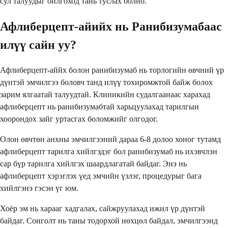
сул талуудыг ойлгоход тань туслах болно.
Афлиберцепт-айийх нь Ранибизумабаас
илүү сайн уу?
Афлиберцепт-аййх болон ранибизумаб нь торлогийн өвчний үр
дүнтэй эмчилгээ боловч танд илүү тохиромжтой байж болох
зарим ялгаатай талуудтай. Клиникийн судалгаанаас харахад
афлиберцепт нь ранибизумабтай харьцуулахад тарилгын
хоорондох зайг уртасгах боломжийг олгодог.
Олон өвчтөн анхны эмчилгээний дараа 6-8 долоо хоног тутамд
афлиберцепт тарилга хийлгэдэг бол ранибизумаб нь ихэвчлэн
сар бүр тарилга хийлгэх шаардлагатай байдаг. Энэ нь
афлиберцепт хэрэглэх үед эмчийн үзлэг, процедурыг бага
хийлгэнэ гэсэн үг юм.
Хоёр эм нь харааг хадгалах, сайжруулахад ижил үр дүнтэй
байдаг. Сонголт нь таны тодорхой нөхцөл байдал, эмчилгээнд