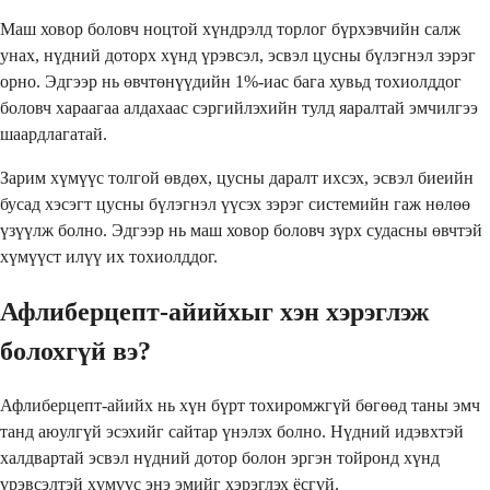
Маш ховор боловч ноцтой хүндрэлд торлог бүрхэвчийн салж
унах, нүдний доторх хүнд үрэвсэл, эсвэл цусны бүлэгнэл зэрэг
орно. Эдгээр нь өвчтөнүүдийн 1%-иас бага хувьд тохиолддог
боловч хараагаа алдахаас сэргийлэхийн тулд яаралтай эмчилгээ
шаардлагатай.
Зарим хүмүүс толгой өвдөх, цусны даралт ихсэх, эсвэл биеийн
бусад хэсэгт цусны бүлэгнэл үүсэх зэрэг системийн гаж нөлөө
үзүүлж болно. Эдгээр нь маш ховор боловч зүрх судасны өвчтэй
хүмүүст илүү их тохиолддог.
Афлиберцепт-айийхыг хэн хэрэглэж
болохгүй вэ?
Афлиберцепт-айийх нь хүн бүрт тохиромжгүй бөгөөд таны эмч
танд аюулгүй эсэхийг сайтар үнэлэх болно. Нүдний идэвхтэй
халдвартай эсвэл нүдний дотор болон эргэн тойронд хүнд
үрэвсэлтэй хүмүүс энэ эмийг хэрэглэх ёсгүй.