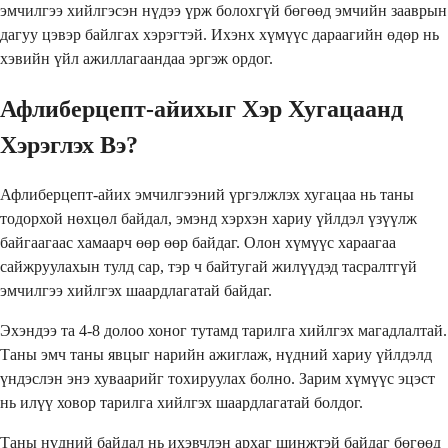
эмчилгээ хийлгэсэн нүдээ үрж болохгүй бөгөөд эмчийн зааврын
дагуу цэвэр байлгах хэрэгтэй. Ихэнх хүмүүс дараагийн өдөр нь
хэвийн үйл ажиллагаандаа эргэж ордог.
Афлиберцепт-айихыг Хэр Хугацаанд
Хэрэглэх Вэ?
Афлиберцепт-айих эмчилгээний үргэлжлэх хугацаа нь таны
тодорхой нөхцөл байдал, эмэнд хэрхэн хариу үйлдэл үзүүлж
байгаагаас хамаарч өөр өөр байдаг. Олон хүмүүс хараагаа
сайжруулахын тулд сар, тэр ч байтугай жилүүдэд тасралтгүй
эмчилгээ хийлгэх шаардлагатай байдаг.
Эхэндээ та 4-8 долоо хоног тутамд тарилга хийлгэх магадлалтай.
Таны эмч таны явцыг нарийн ажиглаж, нүдний хариу үйлдэлд
үндэслэн энэ хуваарийг тохируулах болно. Зарим хүмүүс эцэст
нь илүү ховор тарилга хийлгэх шаардлагатай болдог.
Таны нүдний байдал нь ихэвчлэн архаг шинжтэй байдаг бөгөөд