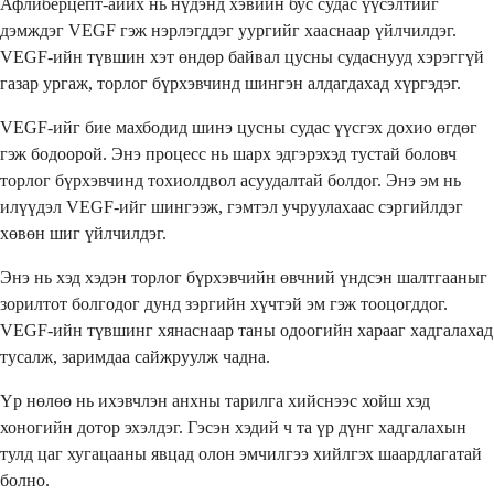
Афлиберцепт-айих нь нүдэнд хэвийн бус судас үүсэлтийг
дэмждэг VEGF гэж нэрлэгддэг уургийг хааснаар үйлчилдэг.
VEGF-ийн түвшин хэт өндөр байвал цусны судаснууд хэрэггүй
газар ургаж, торлог бүрхэвчинд шингэн алдагдахад хүргэдэг.
VEGF-ийг бие махбодид шинэ цусны судас үүсгэх дохио өгдөг
гэж бодоорой. Энэ процесс нь шарх эдгэрэхэд тустай боловч
торлог бүрхэвчинд тохиолдвол асуудалтай болдог. Энэ эм нь
илүүдэл VEGF-ийг шингээж, гэмтэл учруулахаас сэргийлдэг
хөвөн шиг үйлчилдэг.
Энэ нь хэд хэдэн торлог бүрхэвчийн өвчний үндсэн шалтгааныг
зорилтот болгодог дунд зэргийн хүчтэй эм гэж тооцогддог.
VEGF-ийн түвшинг хянаснаар таны одоогийн харааг хадгалахад
тусалж, заримдаа сайжруулж чадна.
Үр нөлөө нь ихэвчлэн анхны тарилга хийснээс хойш хэд
хоногийн дотор эхэлдэг. Гэсэн хэдий ч та үр дүнг хадгалахын
тулд цаг хугацааны явцад олон эмчилгээ хийлгэх шаардлагатай
болно.