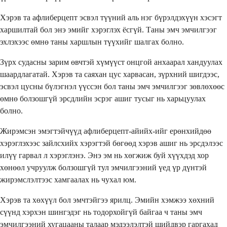
Хэрэв та афлиберцепт эсвэл түүний аль нэг бүрэлдэхүүн хэсэгт
харшилтай бол энэ эмийг хэрэглэх ёсгүй. Таны эмч эмчилгээг
эхлэхээс өмнө таны харшлын түүхийг шалгах болно.
Зүрх судасны зарим өвчтэй хүмүүст онцгой анхаарал хандуулах
шаардлагатай. Хэрэв та саяхан цус харвасан, зүрхний шигдээс,
эсвэл цусны бүлэгнэл үүссэн бол таны эмч эмчилгээг зөвлөхөөс
өмнө болзошгүй эрсдлийн эсрэг ашиг тусыг нь харьцуулах
болно.
Жирэмсэн эмэгтэйчүүд афлиберцепт-айийх-ийг ерөнхийдөө
хэрэглэхээс зайлсхийх хэрэгтэй бөгөөд хэрэв ашиг нь эрсдэлээс
илүү гарвал л хэрэглэнэ. Энэ эм нь хөгжиж буй хүүхдэд хор
хөнөөл учруулж болзошгүй тул эмчилгээний үед үр дүнтэй
жирэмслэлтээс хамгаалах нь чухал юм.
Хэрэв та хөхүүл бол эмчтэйгээ ярилц. Эмийн хэмжээ хөхний
сүүнд хэрхэн шингэдэг нь тодорхойгүй байгаа ч таны эмч
эмчилгээний хугацааны талаар мэдээлэлтэй шийдвэр гаргахад