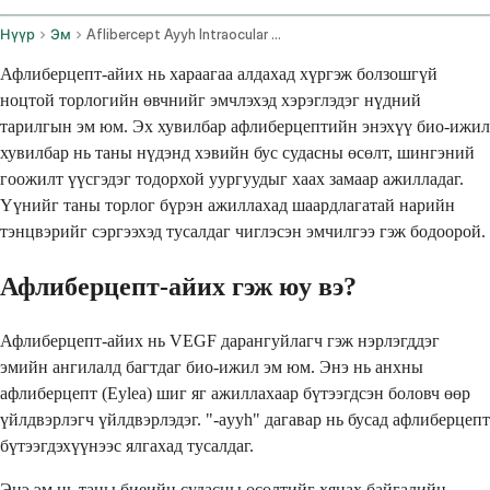
Нүүр
Эм
Aflibercept Ayyh Intraocular Route
Афлиберцепт-айих нь хараагаа алдахад хүргэж болзошгүй
ноцтой торлогийн өвчнийг эмчлэхэд хэрэглэдэг нүдний
тарилгын эм юм. Эх хувилбар афлиберцептийн энэхүү био-ижил
хувилбар нь таны нүдэнд хэвийн бус судасны өсөлт, шингэний
гоожилт үүсгэдэг тодорхой уургуудыг хаах замаар ажилладаг.
Үүнийг таны торлог бүрэн ажиллахад шаардлагатай нарийн
тэнцвэрийг сэргээхэд тусалдаг чиглэсэн эмчилгээ гэж бодоорой.
Афлиберцепт-айих гэж юу вэ?
Афлиберцепт-айих нь VEGF дарангуйлагч гэж нэрлэгддэг
эмийн ангилалд багтдаг био-ижил эм юм. Энэ нь анхны
афлиберцепт (Eylea) шиг яг ажиллахаар бүтээгдсэн боловч өөр
үйлдвэрлэгч үйлдвэрлэдэг. "-ayyh" дагавар нь бусад афлиберцепт
бүтээгдэхүүнээс ялгахад тусалдаг.
Энэ эм нь таны биеийн судасны өсөлтийг хянах байгалийн