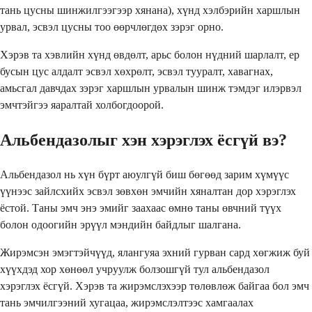
тань цусны шинжилгээгээр хянана), хүнд хэлбэрийн харшлын
урвал, эсвэл цусны тоо өөрчлөгдөх зэрэг орно.
Хэрэв та хэвлийн хүнд өвдөлт, арьс болон нүдний шарлалт, ер
бусын цус алдалт эсвэл хөхрөлт, эсвэл тууралт, хавагнах,
амьсгал давчдах зэрэг харшлын урвалын шинж тэмдэг илэрвэл
эмчтэйгээ яаралтай холбогдоорой.
Альбендазолыг хэн хэрэглэх ёсгүй вэ?
Альбендазол нь хүн бүрт аюулгүй биш бөгөөд зарим хүмүүс
үүнээс зайлсхийх эсвэл зөвхөн эмчийн хяналтан дор хэрэглэх
ёстой. Таны эмч энэ эмийг заахаас өмнө таны өвчний түүх
болон одоогийн эрүүл мэндийн байдлыг шалгана.
Жирэмсэн эмэгтэйчүүд, ялангуяа эхний гурван сард хөгжиж буй
хүүхдэд хор хөнөөл учруулж болзошгүй тул альбендазол
хэрэглэх ёсгүй. Хэрэв та жирэмслэхээр төлөвлөж байгаа бол эмч
тань эмчилгээний хугацаа, жирэмслэлтээс хамгаалах