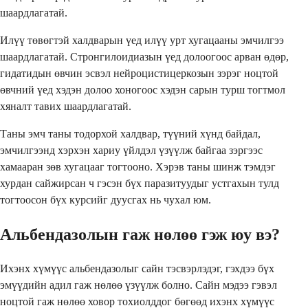
шаардлагатай.
Илүү төвөгтэй халдварын үед илүү урт хугацааны эмчилгээ
шаардлагатай. Стронгилоидиазын үед долоогоос арван өдөр,
гидатидын өвчин эсвэл нейроцистицеркозын зэрэг ноцтой
өвчний үед хэдэн долоо хоногоос хэдэн сарын турш тогтмол
хяналт тавих шаардлагатай.
Таны эмч таны тодорхой халдвар, түүний хүнд байдал,
эмчилгээнд хэрхэн хариу үйлдэл үзүүлж байгаа зэргээс
хамааран зөв хугацааг тогтооно. Хэрэв таны шинж тэмдэг
хурдан сайжирсан ч гэсэн бүх паразитуудыг устгахын тулд
тогтоосон бүх курсийг дуусгах нь чухал юм.
Альбендазолын гаж нөлөө гэж юу вэ?
Ихэнх хүмүүс альбендазолыг сайн тэсвэрлэдэг, гэхдээ бүх
эмүүдийн адил гаж нөлөө үзүүлж болно. Сайн мэдээ гэвэл
ноцтой гаж нөлөө ховор тохиолддог бөгөөд ихэнх хүмүүс