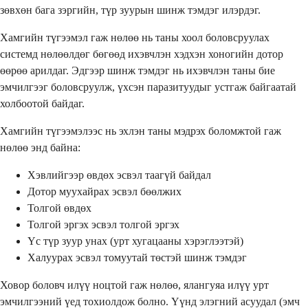
зөвхөн бага зэргийн, түр зуурын шинж тэмдэг илэрдэг.
Хамгийн түгээмэл гаж нөлөө нь таны хоол боловсруулах
системд нөлөөлдөг бөгөөд ихэвчлэн хэдхэн хоногийн дотор
өөрөө арилдаг. Эдгээр шинж тэмдэг нь ихэвчлэн таны бие
эмчилгээг боловсруулж, үхсэн паразитуудыг устгаж байгаатай
холбоотой байдаг.
Хамгийн түгээмэлээс нь эхлэн таны мэдрэх боломжтой гаж
нөлөө энд байна:
Хэвлийгээр өвдөх эсвэл таагүй байдал
Дотор муухайрах эсвэл бөөлжих
Толгой өвдөх
Толгой эргэх эсвэл толгой эргэх
Үс түр зуур унах (урт хугацааны хэрэглээтэй)
Халуурах эсвэл томуутай төстэй шинж тэмдэг
Ховор боловч илүү ноцтой гаж нөлөө, ялангуяа илүү урт
эмчилгээний үед тохиолдож болно. Үүнд элэгний асуудал (эмч