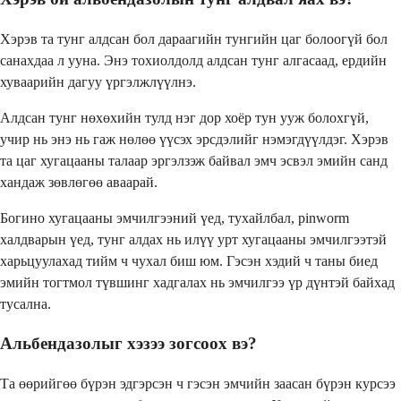
Хэрэв та тунг алдсан бол дараагийн тунгийн цаг болоогүй бол
санахдаа л ууна. Энэ тохиолдолд алдсан тунг алгасаад, ердийн
хуваарийн дагуу үргэлжлүүлнэ.
Алдсан тунг нөхөхийн тулд нэг дор хоёр тун ууж болохгүй,
учир нь энэ нь гаж нөлөө үүсэх эрсдэлийг нэмэгдүүлдэг. Хэрэв
та цаг хугацааны талаар эргэлзэж байвал эмч эсвэл эмийн санд
хандаж зөвлөгөө аваарай.
Богино хугацааны эмчилгээний үед, тухайлбал, pinworm
халдварын үед, тунг алдах нь илүү урт хугацааны эмчилгээтэй
харьцуулахад тийм ч чухал биш юм. Гэсэн хэдий ч таны биед
эмийн тогтмол түвшинг хадгалах нь эмчилгээ үр дүнтэй байхад
тусална.
Альбендазолыг хэзээ зогсоох вэ?
Та өөрийгөө бүрэн эдгэрсэн ч гэсэн эмчийн заасан бүрэн курсээ