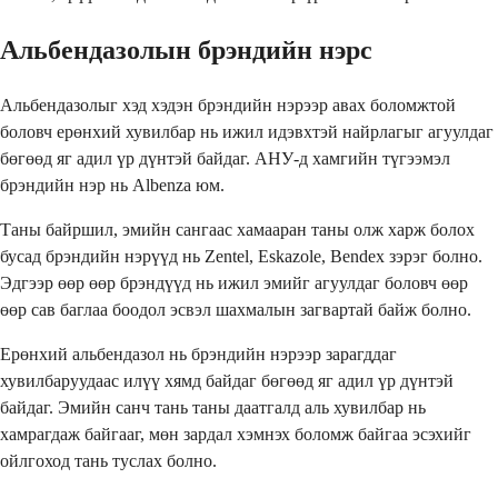
Альбендазолын брэндийн нэрс
Альбендазолыг хэд хэдэн брэндийн нэрээр авах боломжтой
боловч ерөнхий хувилбар нь ижил идэвхтэй найрлагыг агуулдаг
бөгөөд яг адил үр дүнтэй байдаг. АНУ-д хамгийн түгээмэл
брэндийн нэр нь Albenza юм.
Таны байршил, эмийн сангаас хамааран таны олж харж болох
бусад брэндийн нэрүүд нь Zentel, Eskazole, Bendex зэрэг болно.
Эдгээр өөр өөр брэндүүд нь ижил эмийг агуулдаг боловч өөр
өөр сав баглаа боодол эсвэл шахмалын загвартай байж болно.
Ерөнхий альбендазол нь брэндийн нэрээр зарагддаг
хувилбаруудаас илүү хямд байдаг бөгөөд яг адил үр дүнтэй
байдаг. Эмийн санч тань таны даатгалд аль хувилбар нь
хамрагдаж байгааг, мөн зардал хэмнэх боломж байгаа эсэхийг
ойлгоход тань туслах болно.