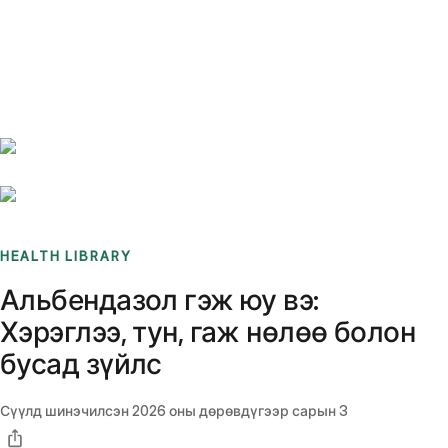
Benchmarks
Stories
FAQ
Sign up / Log in
HEALTH LIBRARY
Альбендазол гэж юу вэ:
Хэрэглээ, тун, гаж нөлөө болон
бусад зүйлс
Сүүлд шинэчилсэн
2026 оны дөрөвдүгээр сарын 3