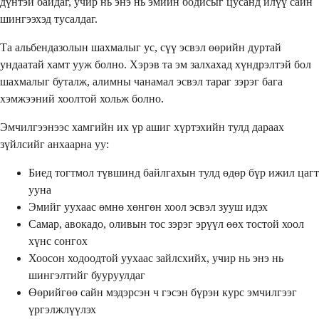
дүнтэй байдаг, учир нь энэ нь эмийн бодисыг цусанд илүү сайн
шингээхэд тусалдаг.
Та альбендазолын шахмалыг ус, сүү эсвэл өөрийн дуртай
ундаатай хамт ууж болно. Хэрэв та эм залхахад хүндрэлтэй бол
шахмалыг буталж, алимны чанамал эсвэл тараг зэрэг бага
хэмжээний хоолтой хольж болно.
Эмчилгээнээс хамгийн их үр ашиг хүртэхийн тулд дараах
зүйлсийг анхаарна уу:
Биед тогтмол түвшинд байлгахын тулд өдөр бүр ижил цагт
ууна
Эмийг уухаас өмнө хөнгөн хоол эсвэл зууш идэх
Самар, авокадо, оливын тос зэрэг эрүүл өөх тостой хоол
хүнс сонгох
Хоосон ходоодтой уухаас зайлсхийх, учир нь энэ нь
шингэлтийг бууруулдаг
Өөрийгөө сайн мэдэрсэн ч гэсэн бүрэн курс эмчилгээг
үргэлжлүүлэх