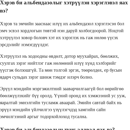
Хэрэв би альбендазолыг хэтрүүлэн хэрэглэвэл яах
вэ?
Хэрэв та эмчийн зааснаас илүү их альбендазол хэрэглэсэн бол
эмч эсвэл хордлогын төвтэй нэн даруй холбогдоорой. Ноцтой
хэтрүүлэл ховор боловч хэт их хэрэглэх нь гаж нөлөө үүсэх
эрсдэлийг нэмэгдүүлдэг.
Хэтрүүлэл нь ходоодны өвдөлт, дотор муухайрах, бөөлжих,
суулгах зэрэг нийтлэг гаж нөлөөний илүү хүнд хэлбэрийг
үүсгэж болзошгүй. Та мөн толгой эргэх, төөрөлдөх, ер бусын
ядарч сульдах зэрэг шинж тэмдэг илэрч болно.
Эрүүл мэндийн мэргэжилтний зааварчилгаагүй бол өөрийгөө
бөөлжүүлэхийг бүү оролд. Үүний оронд их хэмжээний ус ууж,
яаралтай эмнэлгийн тусламж аваарай. Эмийн савтай байх нь
эрүүл мэндийн үйлчилгээ үзүүлэгчдэд хамгийн сайн
эмчилгээний аргыг тодорхойлоход тусална.
Хэрэв би альбендазолын тунг алдвал яах вэ?