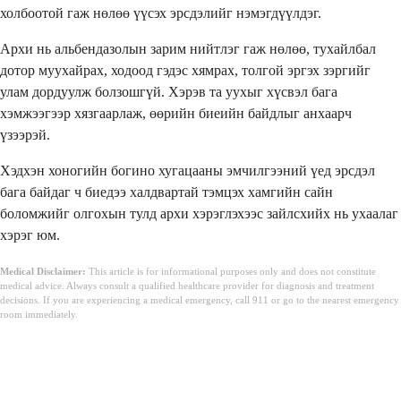
холбоотой гаж нөлөө үүсэх эрсдэлийг нэмэгдүүлдэг.
Архи нь альбендазолын зарим нийтлэг гаж нөлөө, тухайлбал
дотор муухайрах, ходоод гэдэс хямрах, толгой эргэх зэргийг
улам дордуулж болзошгүй. Хэрэв та уухыг хүсвэл бага
хэмжээгээр хязгаарлаж, өөрийн биеийн байдлыг анхаарч
үзээрэй.
Хэдхэн хоногийн богино хугацааны эмчилгээний үед эрсдэл
бага байдаг ч биедээ халдвартай тэмцэх хамгийн сайн
боломжийг олгохын тулд архи хэрэглэхээс зайлсхийх нь ухаалаг
хэрэг юм.
Medical Disclaimer:
This article is for informational purposes only and does not constitute
medical advice. Always consult a qualified healthcare provider for diagnosis and treatment
decisions. If you are experiencing a medical emergency, call 911 or go to the nearest emergency
room immediately.