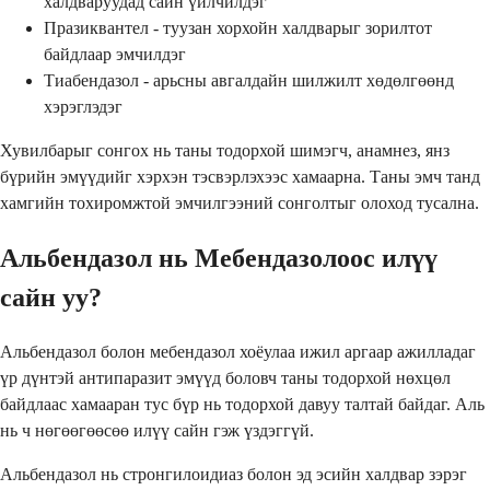
халдваруудад сайн үйлчилдэг
Празиквантел - туузан хорхойн халдварыг зорилтот
байдлаар эмчилдэг
Тиабендазол - арьсны авгалдайн шилжилт хөдөлгөөнд
хэрэглэдэг
Хувилбарыг сонгох нь таны тодорхой шимэгч, анамнез, янз
бүрийн эмүүдийг хэрхэн тэсвэрлэхээс хамаарна. Таны эмч танд
хамгийн тохиромжтой эмчилгээний сонголтыг олоход тусална.
Альбендазол нь Мебендазолоос илүү
сайн уу?
Альбендазол болон мебендазол хоёулаа ижил аргаар ажилладаг
үр дүнтэй антипаразит эмүүд боловч таны тодорхой нөхцөл
байдлаас хамааран тус бүр нь тодорхой давуу талтай байдаг. Аль
нь ч нөгөөгөөсөө илүү сайн гэж үздэггүй.
Альбендазол нь стронгилоидиаз болон эд эсийн халдвар зэрэг