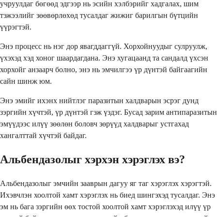
учруулдаг бөгөөд эдгээр нь эсийн хэлбэрийг хадгалах, шим
тэжээлийг зөөвөрлөхөд тусалдаг жижиг барилгын бүтцийн
үүрэгтэй.
Энэ процесс нь нэг дор явагддаггүй. Хорхойнуудыг сулруулж,
үхэхэд хэд хоног шаардагдана. Энэ хугацаанд та сандалд үхсэн
хорхойг анзаарч болно, энэ нь эмчилгээ үр дүнтэй байгаагийн
сайн шинж юм.
Энэ эмийг ихэнх нийтлэг паразитын халдварын эсрэг дунд
зэргийн хүчтэй, үр дүнтэй гэж үздэг. Бусад зарим антипаразитын
эмүүдээс илүү зөөлөн боловч зөрүүд халдварыг устгахад
хангалттай хүчтэй байдаг.
Альбендазолыг хэрхэн хэрэглэх вэ?
Альбендазолыг эмчийн зааврын дагуу яг таг хэрэглэх хэрэгтэй.
Ихэвчлэн хоолтой хамт хэрэглэх нь биед шингэхэд тусалдаг. Энэ
эм нь бага зэргийн өөх тостой хоолтой хамт хэрэглэхэд илүү үр