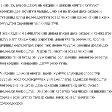
Тийм ээ, альбендазол нь чихрийн шижин өвчтэй хүмүүст
ерөнхийдөө аюулгүй байдаг. Энэ эм нь цусан дахь сахарын
түвшинд шууд нөлөөлдөггүй эсвэл чихрийн шижингийн ихэнх
эмүүдтэй харилцан үйлчилдэггүй.
Гэсэн хэдий ч эмчилгээний явцад цусан дахь сахарын хэмжээгээ
илүү нягт хянаж байх хэрэгтэй, ялангуяа та бөөлжих, хоолны
дуршил өөрчлөгдөх зэрэг гаж нөлөө үзүүлж, хоолны дэглэмдээ
нөлөөлж болзошгүй. Хэрэв та инсулин эсвэл чихрийн
шижингийн бусад эм ууж байгаа бол эмчийн зөвлөгөө өгөөгүй
бол ердийн хуваарийн дагуу эмээ ууна.
Чихрийн шижин өвчтэй зарим хүмүүс альбендазолоос түр
зуурын хоол боловсруулах үйл ажиллагаа алдагдаж болзошгүй
бөгөөд энэ нь цусан дахь сахарын хяналтанд шууд бусаар
нөлөөлж болзошгүй. Энэ эмийг хэрэглэх үед чихрийн шижингээ
хэрхэн зохицуулах талаар санаа зовж байвал эмчтэйгээ
холбогдоорой.