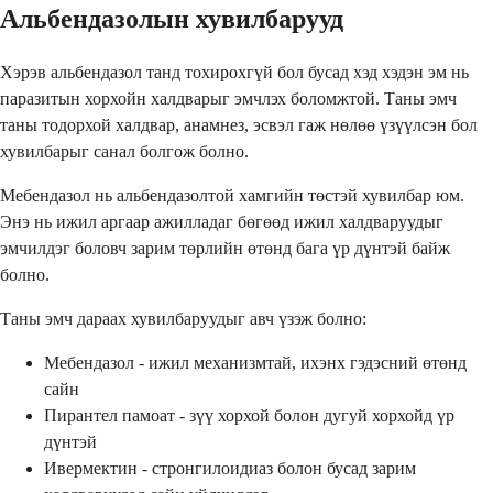
Альбендазолын хувилбарууд
Хэрэв альбендазол танд тохирохгүй бол бусад хэд хэдэн эм нь
паразитын хорхойн халдварыг эмчлэх боломжтой. Таны эмч
таны тодорхой халдвар, анамнез, эсвэл гаж нөлөө үзүүлсэн бол
хувилбарыг санал болгож болно.
Мебендазол нь альбендазолтой хамгийн төстэй хувилбар юм.
Энэ нь ижил аргаар ажилладаг бөгөөд ижил халдваруудыг
эмчилдэг боловч зарим төрлийн өтөнд бага үр дүнтэй байж
болно.
Таны эмч дараах хувилбаруудыг авч үзэж болно:
Мебендазол - ижил механизмтай, ихэнх гэдэсний өтөнд
сайн
Пирантел памоат - зүү хорхой болон дугуй хорхойд үр
дүнтэй
Ивермектин - стронгилоидиаз болон бусад зарим