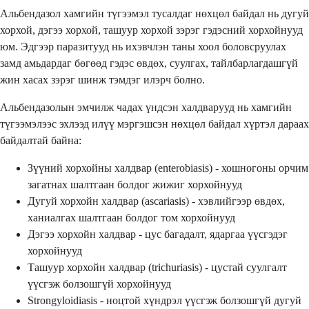
Альбендазол хамгийн түгээмэл тусалдаг нөхцөл байдал нь дугуй
хорхой, дэгээ хорхой, ташуур хорхой зэрэг гэдэсний хорхойнууд
юм. Эдгээр паразитууд нь ихэвчлэн таны хоол боловсруулах
замд амьдардаг бөгөөд гэдэс өвдөх, суулгах, тайлбарлагдашгүй
жин хасах зэрэг шинж тэмдэг илэрч болно.
Альбендазолын эмчилж чадах үндсэн халдварууд нь хамгийн
түгээмэлээс эхлээд илүү мэргэшсэн нөхцөл байдал хүртэл дараах
байдалтай байна:
Зүүний хорхойны халдвар (enterobiasis) - хошногоны орчим
загатнах шалтгаан болдог жижиг хорхойнууд
Дугуй хорхойн халдвар (ascariasis) - хэвлийгээр өвдөх,
ханиалгах шалтгаан болдог том хорхойнууд
Дэгээ хорхойн халдвар - цус багадалт, ядаргаа үүсгэдэг
хорхойнууд
Ташуур хорхойн халдвар (trichuriasis) - цустай суулгалт
үүсгэж болзошгүй хорхойнууд
Strongyloidiasis - ноцтой хүндрэл үүсгэж болзошгүй дугуй