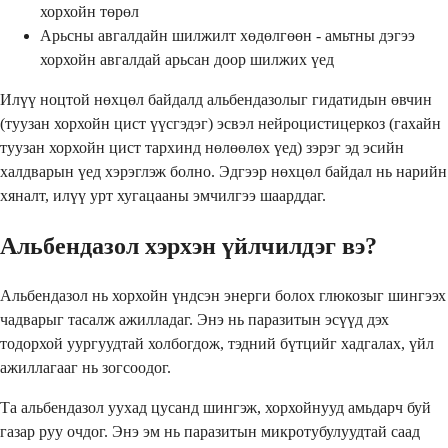
хорхойн төрөл
Арьсны авгалдайн шилжилт хөдөлгөөн - амьтны дэгээ
хорхойн авгалдай арьсан доор шилжих үед
Илүү ноцтой нөхцөл байдалд альбендазолыг гидатидын өвчин
(туузан хорхойн цист үүсгэдэг) эсвэл нейроцистицеркоз (гахайн
туузан хорхойн цист тархинд нөлөөлөх үед) зэрэг эд эсийн
халдварын үед хэрэглэж болно. Эдгээр нөхцөл байдал нь нарийн
хяналт, илүү урт хугацааны эмчилгээ шаарддаг.
Альбендазол хэрхэн үйлчилдэг вэ?
Альбендазол нь хорхойн үндсэн энерги болох глюкозыг шингээх
чадварыг тасалж ажилладаг. Энэ нь паразитын эсүүд дэх
тодорхой уургуудтай холбогдож, тэдний бүтцийг хадгалах, үйл
ажиллагааг нь зогсоодог.
Та альбендазол уухад цусанд шингэж, хорхойнууд амьдарч буй
газар руу очдог. Энэ эм нь паразитын микротубулуудтай саад