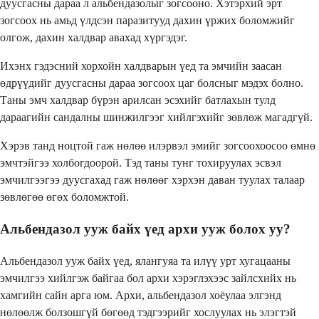
дуусгасны дараа л альбендазолыг зогсооно. Хэтэрхий эрт
зогсоох нь амьд үлдсэн паразитууд дахин үржих боломжийг
олгож, дахин халдвар авахад хүргэдэг.
Ихэнх гэдэсний хорхойн халдварын үед та эмчийн заасан
өдрүүдийг дуусгасны дараа зогсоох цаг болсныг мэдэх болно.
Таны эмч халдвар бүрэн арилсан эсэхийг батлахын тулд
дараагийн сандалны шинжилгээг хийлгэхийг зөвлөж магадгүй.
Хэрэв танд ноцтой гаж нөлөө илэрвэл эмийг зогсоохоосоо өмнө
эмчтэйгээ холбогдоорой. Тэд таны тунг тохируулах эсвэл
эмчилгээгээ дуусгахад гаж нөлөөг хэрхэн даван туулах талаар
зөвлөгөө өгөх боломжтой.
Альбендазол ууж байх үед архи ууж болох уу?
Альбендазол ууж байх үед, ялангуяа та илүү урт хугацааны
эмчилгээ хийлгэж байгаа бол архи хэрэглэхээс зайлсхийх нь
хамгийн сайн арга юм. Архи, альбендазол хоёулаа элгэнд
нөлөөлж болзошгүй бөгөөд тэдгээрийг хослуулах нь элэгтэй