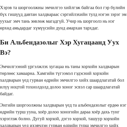
Хэрэв та шоргоолжны эмчилгээ хийлгэж байгаа бол гэр бүлийн
бүх гишүүд давтан халдвараас сэргийлэхийн тулд нэгэн зэрэг эм
уухыг эмч тань зөвлөж магадгүй. Учир нь шоргоолз нь нэг
өрхөд амьдардаг хүмүүсийн дунд амархан тархдаг.
Би Альбендазолыг Хэр Хугацаанд Уух
Вэ?
Эмчилгээний үргэлжлэх хугацаа нь таны хорхойн халдварын
төрлөөс хамаарна. Хамгийн түгээмэл гэдэсний хорхойн
халдварын үед гурван өдрийн эмчилгээ хийх шаардлагатай бол
илүү ноцтой тохиолдолд долоо хоног эсвэл сар шаардлагатай
байдаг.
Энгийн шоргоолжны халдварын үед та альбендазолыг ердөө нэг
өдрийн турш ууна, хоёр долоо хоногийн дараа хоёр дахь тунг
хэрэглэж болно. Дугуй хорхой, дэгээ хорхой, ташуур хорхойн
халдварын үед ихэвчлэн гурван өдрийн турш эмчилгээ хийх