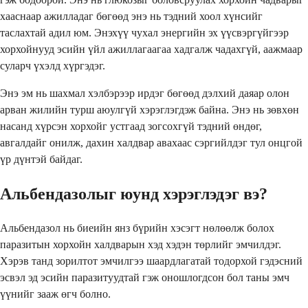
хааснаар ажилладаг бөгөөд энэ нь тэдний хоол хүнсийг
таслахтай адил юм. Энэхүү чухал энергийн эх үүсвэргүйгээр
хорхойнууд эсийн үйл ажиллагаагаа хадгалж чадахгүй, аажмаар
суларч үхэлд хүргэдэг.
Энэ эм нь шахмал хэлбэрээр ирдэг бөгөөд дэлхий даяар олон
арван жилийн турш аюулгүй хэрэглэгдэж байна. Энэ нь зөвхөн
насанд хүрсэн хорхойг устгаад зогсохгүй тэдний өндөг,
авгалдайг онилж, дахин халдвар авахаас сэргийлдэг тул онцгой
үр дүнтэй байдаг.
Альбендазолыг юунд хэрэглэдэг вэ?
Альбендазол нь биеийн янз бүрийн хэсэгт нөлөөлж болох
паразитын хорхойн халдварын хэд хэдэн төрлийг эмчилдэг.
Хэрэв танд зорилтот эмчилгээ шаардлагатай тодорхой гэдэсний
эсвэл эд эсийн паразитуудтай гэж оношлогдсон бол таны эмч
үүнийг зааж өгч болно.