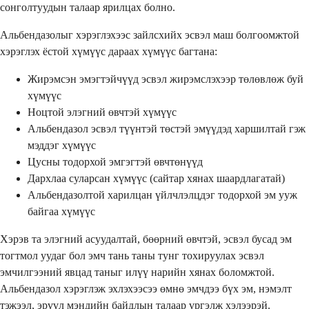
сонголтуудын талаар ярилцах болно.
Альбендазолыг хэрэглэхээс зайлсхийх эсвэл маш болгоомжтой
хэрэглэх ёстой хүмүүс дараах хүмүүс багтана:
Жирэмсэн эмэгтэйчүүд эсвэл жирэмслэхээр төлөвлөж буй
хүмүүс
Ноцтой элэгний өвчтэй хүмүүс
Альбендазол эсвэл түүнтэй төстэй эмүүдэд харшилтай гэж
мэддэг хүмүүс
Цусны тодорхой эмгэгтэй өвчтөнүүд
Дархлаа суларсан хүмүүс (сайтар хянах шаардлагатай)
Альбендазолтой харилцан үйлчлэлцдэг тодорхой эм ууж
байгаа хүмүүс
Хэрэв та элэгний асуудалтай, бөөрний өвчтэй, эсвэл бусад эм
тогтмол уудаг бол эмч тань таны тунг тохируулах эсвэл
эмчилгээний явцад таныг илүү нарийн хянах боломжтой.
Альбендазол хэрэглэж эхлэхээсээ өмнө эмчдээ бүх эм, нэмэлт
тэжээл, эрүүл мэндийн байдлын талаар үргэлж хэлээрэй.