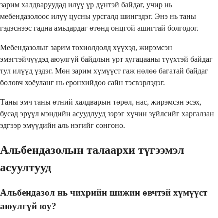
зарим халдваруудад илүү үр дүнтэй байдаг, учир нь
мебендазолоос илүү цусны урсгалд шингэдэг. Энэ нь таны
гэдэснээс гадна амьдардаг өтөнд онцгой ашигтай болгодог.
Мебендазолыг зарим тохиолдолд хүүхэд, жирэмсэн
эмэгтэйчүүдэд аюулгүй байдлын урт хугацааны түүхтэй байдаг
тул илүүд үздэг. Мөн зарим хүмүүст гаж нөлөө багатай байдаг
боловч хоёуланг нь ерөнхийдөө сайн тэсвэрлэдэг.
Таны эмч таны өтний халдварын төрөл, нас, жирэмсэн эсэх,
бусад эрүүл мэндийн асуудлууд зэрэг хүчин зүйлсийг харгалзан
эдгээр эмүүдийн аль нэгийг сонгоно.
Альбендазолын талаархи түгээмэл
асуултууд
Альбендазол нь чихрийн шижин өвчтэй хүмүүст
аюулгүй юу?