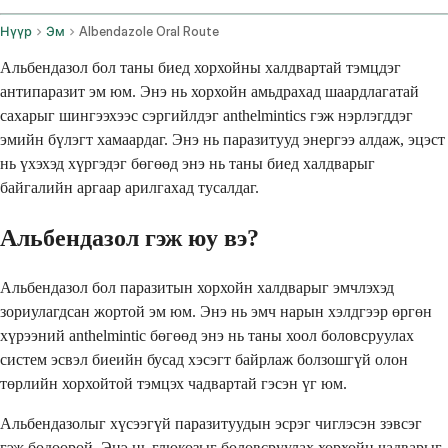
Нүүр
Эм
Albendazole Oral Route
Альбендазол бол таны биед хорхойны халдвартай тэмцдэг
антипаразит эм юм. Энэ нь хорхойн амьдрахад шаардлагатай
сахарыг шингээхээс сэргийлдэг anthelmintics гэж нэрлэгддэг
эмийн бүлэгт хамаардаг. Энэ нь паразитууд энергээ алдаж, эцэст
нь үхэхэд хүргэдэг бөгөөд энэ нь таны биед халдварыг
байгалийн аргаар арилгахад тусалдаг.
Альбендазол гэж юу вэ?
Альбендазол бол паразитын хорхойн халдварыг эмчлэхэд
зориулагдсан жортой эм юм. Энэ нь эмч нарын хэлдгээр өргөн
хүрээний anthelmintic бөгөөд энэ нь таны хоол боловсруулах
систем эсвэл биеийн бусад хэсэгт байрлаж болзошгүй олон
төрлийн хорхойтой тэмцэх чадвартай гэсэн үг юм.
Альбендазолыг хүсээгүй паразитуудын эсрэг чиглэсэн зэвсэг
гэж бодоорой. Энэ нь глюкозыг боловсруулах хорхойн чадварыг