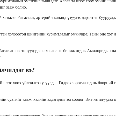
 хуримтлалын эмгэгийг эмчилдэг. Хэрэв та шээс хөөх эмийн шин
йг зааж болно.
хэмжээг багасгаж, артерийн хананд үзүүлэх даралтыг бууруулдаг
эгтэй холбоотой шингэний хуримтлалыг эмчилдэг. Таны бие хэт 
 багассан өвчтөнүүдэд энэ хослолыг бичиж өгдөг. Амилоридын н
.
йлчилдэг вэ?
й шээс хөөх үйлчилгээ үзүүлдэг. Гидрохлоротиазид нь бөөрний 
рийн сувгийг хааж, калийн алдагдлыг зогсоодог. Энэ нь илүүдэ
хүчтэй гэж тооцогддог. Энэ нь спиронолактон зэрэг сул шээс хө