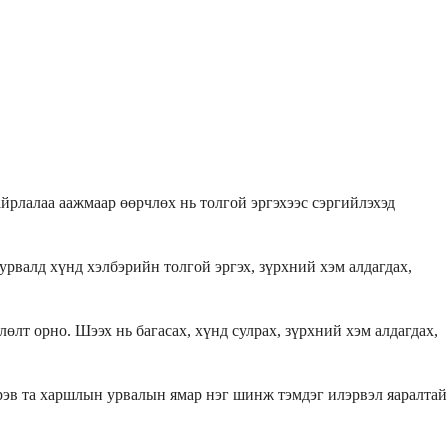
йрлалаа аажмаар өөрчлөх нь толгой эргэхээс сэргийлэхэд
рвалд хүнд хэлбэрийн толгой эргэх, зүрхний хэм алдагдах,
лт орно. Шээх нь багасах, хүнд сулрах, зүрхний хэм алдагдах,
эрэв та харшлын урвалын ямар нэг шинж тэмдэг илэрвэл яаралтай