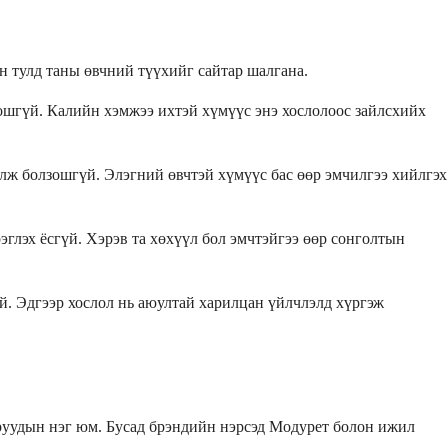
н тулд таны өвчний түүхийг сайтар шалгана.
зошгүй. Калийн хэмжээ ихтэй хүмүүс энэ хослолоос зайлсхийх
лж болзошгүй. Элэгний өвчтэй хүмүүс бас өөр эмчилгээ хийлгэх
глэх ёсгүй. Хэрэв та хөхүүл бол эмчтэйгээ өөр сонголтын
эй. Эдгээр хослол нь аюултай харилцан үйлчлэлд хүргэж
аруудын нэг юм. Бусад брэндийн нэрсэд Модурет болон ижил