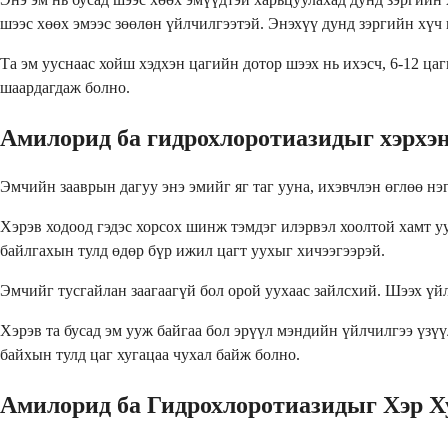
шээс хөөх эмээс зөөлөн үйлчилгээтэй. Энэхүү дунд зэргийн хүч 
Та эм ууснаас хойш хэдхэн цагийн дотор шээх нь ихэсч, 6-12 ца
шаардагдаж болно.
Амилорид ба гидрохлоротиазидыг хэрхэн
Эмчийн зааврын дагуу энэ эмийг яг таг ууна, ихэвчлэн өглөө нэ
Хэрэв ходоод гэдэс хорсох шинж тэмдэг илэрвэл хоолтой хамт уу
байлгахын тулд өдөр бүр ижил цагт уухыг хичээгээрэй.
Эмчийг тусгайлан заагаагүй бол орой уухаас зайлсхий. Шээх үй
Хэрэв та бусад эм ууж байгаа бол эрүүл мэндийн үйлчилгээ үзү
байхын тулд цаг хугацаа чухал байж болно.
Амилорид ба Гидрохлоротиазидыг Хэр Х