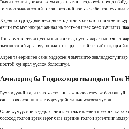
Эмчилгээний үргэлжлэх хугацаа нь таны тодорхой нөхцөл байдал
тогтмол эмчилгээний төлөвлөгөөний нэг хэсэг болгон уух шаар
Хэрэв та түр зуурын нөхцөл байдалтай холбоотой шингэний хури
өвчин гэх мэт нөхцөл байдал нь тогтмол шээс хөөх эмчилгээ шаа
Таны эмч тогтмол цусны шинжилгээ, цусны даралтын хяналтаар 
эмчилгээний арга руу шилжих шаардлагатай эсэхийг тодорхойло
Хэрэв та өөрийгөө сайн мэдэрсэн ч эмчтэйгээ зөвлөлдөхгүйгээр 
ноцтой хүндрэл үүсгэж болзошгүй.
Амилорид ба Гидрохлоротиазидын Гаж 
Бүх эмүүдийн адил энэ хослол нь гаж нөлөө үзүүлж болзошгүй, 
санаа зовоосон шинж тэмдгүүдийг таньж мэдэхэд тусална.
Олон хүмүүсийн мэдэрдэг нийтлэг гаж нөлөөнд шээх нь ихсэх з
босоход толгой эргэх зэрэг бага зэргийн толгой эргэлтийг мэдэр