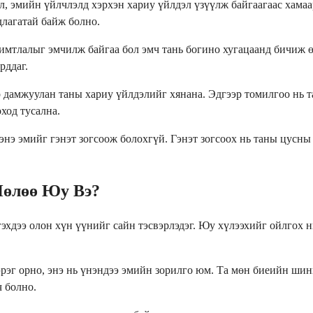
, эмийн үйлчлэлд хэрхэн хариу үйлдэл үзүүлж байгаагаас хамаар
длагатай байж болно.
мтлалыг эмчилж байгаа бол эмч тань богино хугацаанд бичиж өг
рддаг.
дамжуулан таны хариу үйлдэлийг хянана. Эдгээр томилгоо нь та
ход тусална.
энэ эмийг гэнэт зогсоож болохгүй. Гэнэт зогсоох нь таны цусны
Нөлөө Юу Вэ?
гэхдээ олон хүн үүнийг сайн тэсвэрлэдэг. Юу хүлээхийг ойлгох 
эрэг орно, энэ нь үнэндээ эмийн зорилго юм. Та мөн биеийн ши
ч болно.