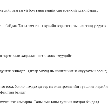
нэрийг заагаагүй бол таны эмийн сан ерөнхий хувилбараар
ан байдаг. Таны эмч таны хувийн хэрэгцээ, эмчилгээнд үзүүлэх
н зэрэг кали хадгалагч шээс хөөх эмүүдийг
дүнтэй хянадаг. Эдгээр эмүүд нь шингэнийг зайлуулахын оронд
тогтоож болно, гэхдээ эдгээр нь электролитийн түвшинг нарийн
файлтай байдаг.
үзүүлснээс хамаарна. Таны эмч таны хувийн нөхцөл байдалд