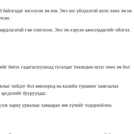
 байлгадаг хосолсон эм юм. Энэ хос үйлдэлтэй шээс хөөх эм нь
лсан.
аардлагатай гэж сонгосон. Энэ эм хэрхэн ажилладагийг ойлгох
рийг биеэс гадагшлуулахад тусалдаг тиазидын шээс хөөх эм бол
жлыг хийдэг бол амилорид нь калийн түвшинг хамгаалах
 эрсдэлийг бууруулдаг.
лэх хариу урвалаас хамааран зөв хүчийг тодорхойлно.