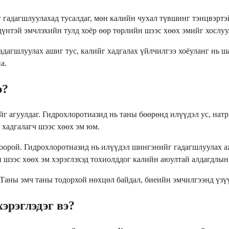
 гадагшлуулахад тусалдаг, мөн калийн чухал түвшинг тэнцвэртэй
үнтэй эмчлэхийн тулд хоёр өөр төрлийн шээс хөөх эмийг хослуу
адагшлуулах ашиг тус, калийг хадгалах үйлчилгээ хоёуланг нь ш
а.
э?
йг агуулдаг. Гидрохлоротиазид нь таны бөөрөнд илүүдэл ус, нат
 хадгалагч шээс хөөх эм юм.
оорой. Гидрохлоротиазид нь илүүдэл шингэнийг гадагшлуулах а
н шээс хөөх эм хэрэглэхэд тохиолддог калийн аюултай алдагдлын
 Таны эмч таны тодорхой нөхцөл байдал, биеийн эмчилгээнд үзүү
эрэглэдэг вэ?