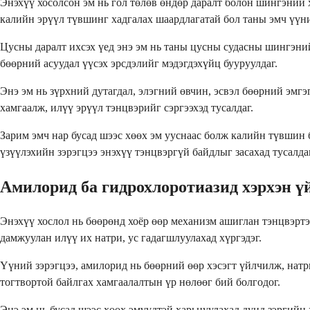
Энэхүү хосолсон эм нь гол төлөв өндөр даралт болон шингэний
калийн эрүүл түвшинг хадгалах шаардлагатай бол таны эмч үүни
Цусны даралт ихсэх үед энэ эм нь таны цусны судасны шингэний 
бөөрний асуудал үүсэх эрсдэлийг мэдэгдэхүйц бууруулдаг.
Энэ эм нь зүрхний дутагдал, элэгний өвчин, эсвэл бөөрний эмг
хамгаалж, илүү эрүүл тэнцвэрийг сэргээхэд тусалдаг.
Зарим эмч нар бусад шээс хөөх эм ууснаас болж калийн түвшин
үзүүлэхийн зэрэгцээ энэхүү тэнцвэргүй байдлыг засахад тусалдаг
Амилорид ба гидрохлоротиазид хэрхэн ү
Энэхүү хослол нь бөөрөнд хоёр өөр механизм ашиглан тэнцвэртэ
дамжуулан илүү их натри, ус гадагшлуулахад хүргэдэг.
Үүний зэрэгцээ, амилорид нь бөөрний өөр хэсэгт үйлчилж, нат
тогтвортой байлгах хамгаалалтын үр нөлөөг бий болгодог.
Энэ эм нь бусад шээс хөөх эмүүдтэй харьцуулахад дунд зэргийн 