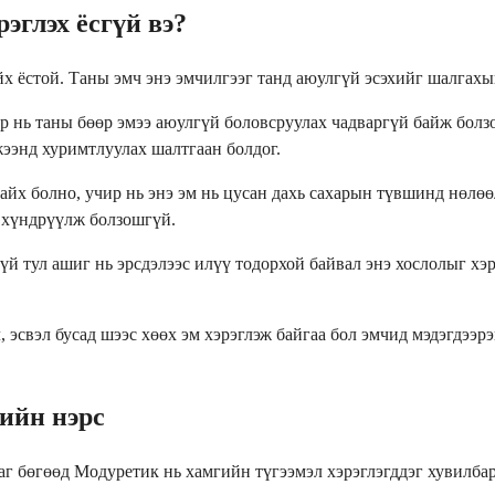
эглэх ёсгүй вэ?
йх ёстой. Таны эмч энэ эмчилгээг танд аюулгүй эсэхийг шалгахы
чир нь таны бөөр эмээ аюулгүй боловсруулах чадваргүй байж бол
жээнд хуримтлуулах шалтгаан болдог.
йх болно, учир нь энэ эм нь цусан дахь сахарын түвшинд нөлөө
г хүндрүүлж болзошгүй.
тул ашиг нь эрсдэлээс илүү тодорхой байвал энэ хослолыг хэрэ
, эсвэл бусад шээс хөөх эм хэрэглэж байгаа бол эмчид мэдэгдээр
ийн нэрс
даг бөгөөд Модуретик нь хамгийн түгээмэл хэрэглэгддэг хувилб