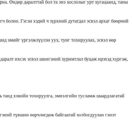
на. Өндөр даралттай бол та энэ хослолыг урт хугацаанд, таны
ч болно. Гэсэн хэдий ч зүрхний дутагдал эсвэл архаг бөөрний
нд эмийг үргэлжлүүлэн уух, тунг тохируулах, эсвэл өөр
 даралт ихсэх эсвэл шингэний хуримтлал буцаж ирэхэд хүргэж,
нь танд хэвийн тохируулга, эмнэлгийн тусламж шаардлагатай
нгэний түвшин өөрчлөгдөж байгаатай холбогдуулан гэнэт