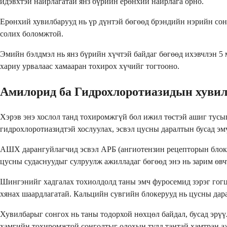
идэвхтэй найрлагатай янз бүрийн ерөнхий найрлага орно.
Ерөнхий хувилбарууд нь үр дүнтэй бөгөөд брэндийн нэрийн сонг
солих боломжтой.
Эмийн бэлдмэл нь янз бүрийн хүчтэй байдаг бөгөөд ихэвчлэн 5 
хариу урвалаас хамааран тохирох хүчийг тогтооно.
Амилорид ба Гидрохлоротиазидын хувил
Хэрэв энэ хослол танд тохиромжгүй бол ижил төстэй ашиг тусыг
гидрохлоротиазидтэй хослуулах, эсвэл цусны даралтын бусад эм
АШХ дарангуйлагчид эсвэл АРБ (ангиотензин рецепторын блоке
цусны судаснуудыг сулруулж ажилладаг бөгөөд энэ нь зарим өв
Шингэнийг хадгалах тохиолдолд таны эмч фуросемид зэрэг гогц
хянах шаардлагатай. Кальцийн сувгийн блокерууд нь цусны дара
Хувилбарыг сонгох нь таны тодорхой нөхцөл байдал, бусад эрү
хамгийн тохиромжтой сонголтыг олохын тулд тантай хамтран а