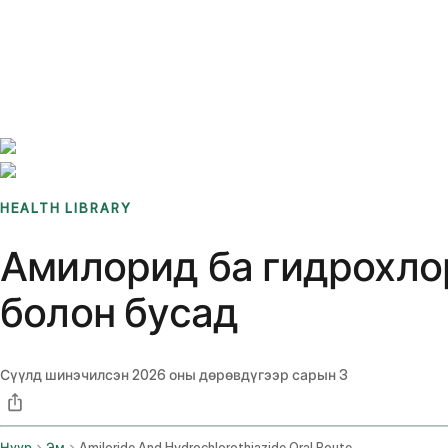
Benchmarks
Stories
FAQ
Sign up / Log in
HEALTH LIBRARY
Амилорид ба гидрохлор
болон бусад
Сүүлд шинэчилсэн
2026 оны дөрөвдүгээр сарын 3
Нүүр
Эм
Amiloride And Hydrochlorothiazide Oral Route