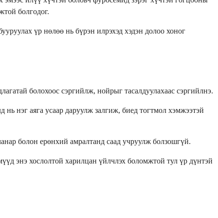
жтой болгодог.
бууруулах үр нөлөө нь бүрэн илрэхэд хэдэн долоо хоног
рдлагатай болохоос сэргийлж, нойрыг тасалдуулахаас сэргийлнэ.
д нь нэг аяга усаар даруулж залгиж, биед тогтмол хэмжээтэй
чанар болон ерөнхий амралтанд саад учруулж болзошгүй.
эмүүд энэ хослолтой харилцан үйлчлэх боломжтой тул үр дүнтэй