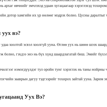
нь архаг өвчнийг эмчлэхэд удаан хугацаагаар хэрэглэхэд тохиром
гийн дотор хамгийн их үр нөлөөг мэдрэх болно. Цусны даралтыг 
 уух вэ?
г удаа хоолтой эсвэл хоолгүй ууна. Өглөө уух нь шөнө шээх шаа
ж болно, гэхдээ энэ нь бүх хүнд шаардлагатай биш. Эмийг бүхэл
лчилгээг нэмэгдүүлдэг тул оройн тунг хэрэглэх нь таны нойрны 
үлэгчийн зааврын дагуу тэдгээрийг тохирох зайтай ууна. Зарим 
угацаанд Уух Вэ?