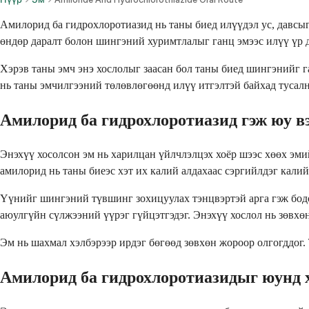
Амилорид ба гидрохлоротиазид нь таны биед илүүдэл ус, давсыг
өндөр даралт болон шингэний хуримтлалыг ганц эмээс илүү үр д
Хэрэв таны эмч энэ хослолыг заасан бол таны биед шингэнийг г
нь таны эмчилгээний төлөвлөгөөнд илүү итгэлтэй байхад тусалн
Амилорид ба гидрохлоротиазид гэж юу в
Энэхүү хосолсон эм нь харилцан үйлчлэлцэх хоёр шээс хөөх эми
амилорид нь таны биеэс хэт их калий алдахаас сэргийлдэг калий
Үүнийг шингэний түвшинг зохицуулах тэнцвэртэй арга гэж бод
аюулгүйн сүлжээний үүрэг гүйцэтгэдэг. Энэхүү хослол нь зөвхө
Эм нь шахмал хэлбэрээр ирдэг бөгөөд зөвхөн жороор олгогддог.
Амилорид ба гидрохлоротиазидыг юунд х