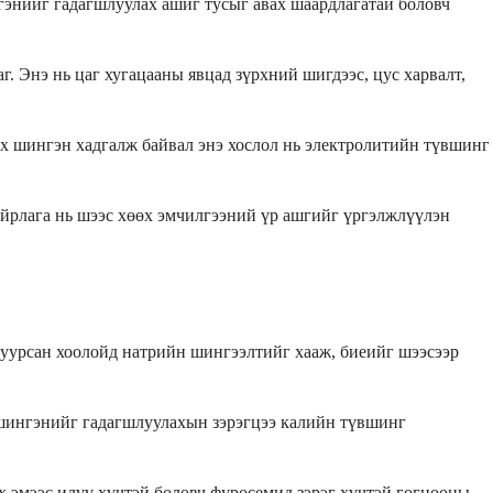
гэнийг гадагшлуулах ашиг тусыг авах шаардлагатай боловч
. Энэ нь цаг хугацааны явцад зүрхний шигдээс, цус харвалт,
их шингэн хадгалж байвал энэ хослол нь электролитийн түвшинг
айрлага нь шээс хөөх эмчилгээний үр ашгийг үргэлжлүүлэн
гуурсан хоолойд натрийн шингээлтийг хааж, биеийг шээсээр
л шингэнийг гадагшлуулахын зэрэгцээ калийн түвшинг
өх эмээс илүү хүчтэй боловч фуросемид зэрэг хүчтэй гогцооны