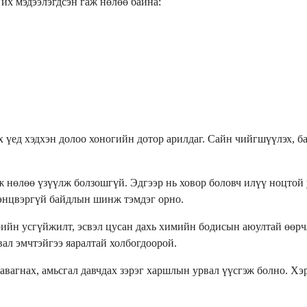
их мэдээлэгдсэн гаж нөлөө байна:
 үед хэдхэн долоо хоногийн дотор арилдаг. Сайн чийгшүүлэх, ба
нөлөө үзүүлж болзошгүй. Эдгээр нь ховор боловч илүү ноцтой у
тэнцвэргүй байдлын шинж тэмдэг орно.
ийн усгүйжилт, эсвэл цусан дахь химийн бодисын аюултай өөрчлө
вал эмчтэйгээ яаралтай холбогдоорой.
хавагнах, амьсгал давчдах зэрэг харшлын урвал үүсгэж болно. Х