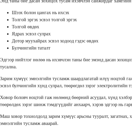
Энд таны бие дасан зохицох тусам ихэвчлэн сайжирдаг хамгийн 
Шээх болон цангах нь ихсэх
Толгой эргэх эсвэл толгой эргэх
Толгой өвдөх
Ядрах эсвэл сулрах
Дотор муухайрах эсвэл ходоод гэдэс өвдөх
Булчингийн таталт
Эдгээр нийтлэг нөлөө нь ихэвчлэн таны бие эмэнд дасан зохицох
тусална.
Зарим хүмүүс эмнэлгийн тусламж шаардлагатай илүү ноцтой гаж 
эсвэл булчингийн хүнд сулрал, төөрөгдөл зэрэг электролитийн 
Ховор боловч ноцтой гаж нөлөөнд бөөрний асуудал, хүнд хэлбэр
төөрөлдөх зэрэг шинж тэмдгүүдийг анхаарч, хэрэв эдгээр нь гар
Маш ховор тохиолдолд зарим хүмүүс арьсны тууралт, загатнах, 
эмнэлгийн тусламж аваарай.