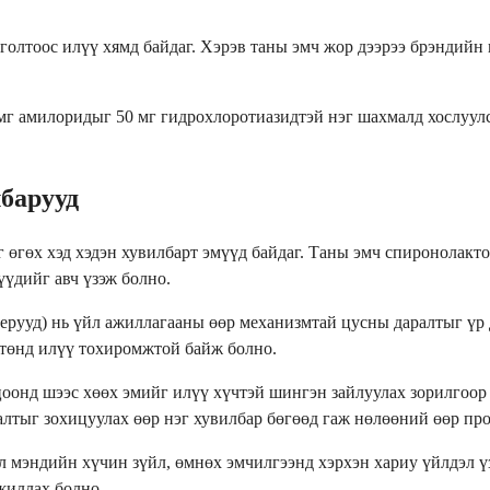
олтоос илүү хямд байдаг. Хэрэв таны эмч жор дээрээ брэндийн 
мг амилоридыг 50 мг гидрохлоротиазидтэй нэг шахмалд хослуулс
барууд
 өгөх хэд хэдэн хувилбарт эмүүд байдаг. Таны эмч спиронолакто
үүдийг авч үзэж болно.
рууд) нь үйл ажиллагааны өөр механизмтай цусны даралтыг үр 
чтөнд илүү тохиромжтой байж болно.
оонд шээс хөөх эмийг илүү хүчтэй шингэн зайлуулах зорилгоор 
лтыг зохицуулах өөр нэг хувилбар бөгөөд гаж нөлөөний өөр про
үл мэндийн хүчин зүйл, өмнөх эмчилгээнд хэрхэн хариу үйлдэл 
жиллах болно.