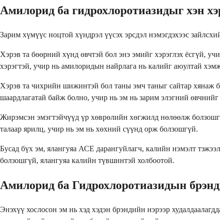
Амилорид ба гидрохлоротиазидыг хэн хэр
Зарим хүмүүс ноцтой хүндрэл үүсэх эрсдэл нэмэгдэхээс зайлсхи
Хэрэв та бөөрний хүнд өвчтэй бол энэ эмийг хэрэглэх ёсгүй, у
хэрэгтэй, учир нь амилоридын найрлага нь калийг аюултай хэм
Хэрэв та чихрийн шижинтэй бол таны эмч таныг сайтар хянаж ба
шаардлагатай байж болно, учир нь эм нь зарим элэгний өвчний
Жирэмсэн эмэгтэйчүүд үр хөврөлийн хөгжилд нөлөөлж болзошгүй 
талаар ярилц, учир нь эм нь хөхний сүүнд орж болзошгүй.
Бусад бүх эм, ялангуяа АСЕ дарангуйлагч, калийн нэмэлт тэжээл
болзошгүй, ялангуяа калийн түвшинтэй холбоотой.
Амилорид ба Гидрохлоротиазидын брэнд
Энэхүү хослосон эм нь хэд хэдэн брэндийн нэрээр худалдаалагд