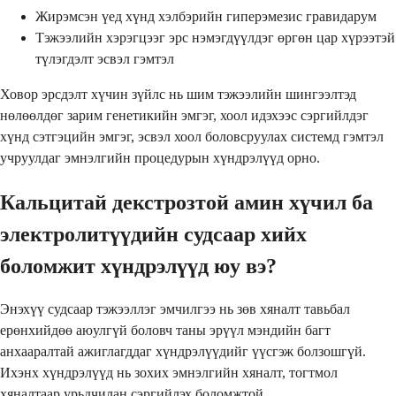
Жирэмсэн үед хүнд хэлбэрийн гиперэмезис гравидарум
Тэжээлийн хэрэгцээг эрс нэмэгдүүлдэг өргөн цар хүрээтэй
түлэгдэлт эсвэл гэмтэл
Ховор эрсдэлт хүчин зүйлс нь шим тэжээлийн шингээлтэд
нөлөөлдөг зарим генетикийн эмгэг, хоол идэхээс сэргийлдэг
хүнд сэтгэцийн эмгэг, эсвэл хоол боловсруулах системд гэмтэл
учруулдаг эмнэлгийн процедурын хүндрэлүүд орно.
Кальцитай декстрозтой амин хүчил ба
электролитүүдийн судсаар хийх
боломжит хүндрэлүүд юу вэ?
Энэхүү судсаар тэжээллэг эмчилгээ нь зөв хяналт тавьбал
ерөнхийдөө аюулгүй боловч таны эрүүл мэндийн багт
анхааралтай ажиглагддаг хүндрэлүүдийг үүсгэж болзошгүй.
Ихэнх хүндрэлүүд нь зохих эмнэлгийн хяналт, тогтмол
хяналтаар урьдчилан сэргийлэх боломжтой.