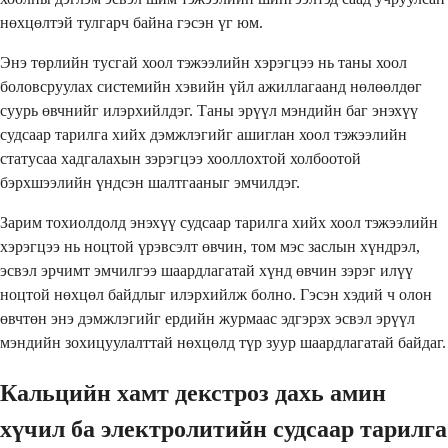
нөхцөлтэй тулгарч байна гэсэн үг юм.
Энэ төрлийн тусгай хоол тэжээлийн хэрэгцээ нь таны хоол
боловсруулах системийн хэвийн үйл ажиллагаанд нөлөөлдөг
суурь өвчнийг илэрхийлдэг. Таны эрүүл мэндийн баг энэхүү
судсаар тарилга хийх дэмжлэгийг ашиглан хоол тэжээлийн
статусаа хадгалахын зэрэгцээ хооллохтой холбоотой
бэрхшээлийн үндсэн шалтгааныг эмчилдэг.
Зарим тохиолдолд энэхүү судсаар тарилга хийх хоол тэжээлийн
хэрэгцээ нь ноцтой үрэвсэлт өвчин, том мэс заслын хүндрэл,
эсвэл эрчимт эмчилгээ шаардлагатай хүнд өвчин зэрэг илүү
ноцтой нөхцөл байдлыг илэрхийлж болно. Гэсэн хэдий ч олон
өвчтөн энэ дэмжлэгийг ердийн журмаас эдгэрэх эсвэл эрүүл
мэндийн зохицуулалттай нөхцөлд түр зуур шаардлагатай байдаг.
Кальцийн хамт декстроз дахь амин
хүчил ба электролитийн судсаар тарилга