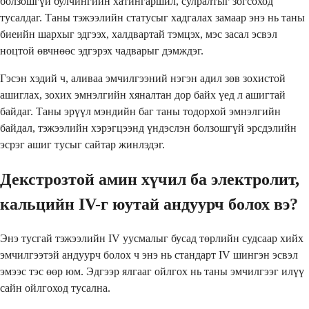
болзошгүй булчингийн хатингаршил, сулралтыг зогсоход
тусалдаг. Таны тэжээлийн статусыг хадгалах замаар энэ нь таны
биеийн шархыг эдгээх, халдвартай тэмцэх, мэс засал эсвэл
ноцтой өвчнөөс эдгэрэх чадварыг дэмждэг.
Гэсэн хэдий ч, аливаа эмчилгээний нэгэн адил зөв зохистой
ашиглах, зохих эмнэлгийн хяналтан дор байх үед л ашигтай
байдаг. Таны эрүүл мэндийн баг таны тодорхой эмнэлгийн
байдал, тэжээлийн хэрэгцээнд үндэслэн болзошгүй эрсдэлийн
эсрэг ашиг тусыг сайтар жинлэдэг.
Декстрозтой амин хүчил ба электролит,
кальцийн IV-г юутай андуурч болох вэ?
Энэ тусгай тэжээлийн IV уусмалыг бусад төрлийн судсаар хийх
эмчилгээтэй андуурч болох ч энэ нь стандарт IV шингэн эсвэл
эмээс тэс өөр юм. Эдгээр ялгааг ойлгох нь таны эмчилгээг илүү
сайн ойлгоход тусална.