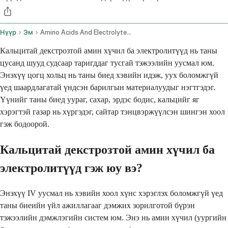
Нүүр
Эм
Amino Acids And Electrolytes In Dextrose With Calcium Intravenous Route
Кальцитай декстрозтой амин хүчил ба электролитүүд нь таны
цусанд шууд судсаар таригддаг тусгай тэжээлийн уусмал юм.
Энэхүү цогц хольц нь таны биед хэвийн идэж, уух боломжгүй
үед шаардлагатай үндсэн барилгын материалуудыг нэгтгэдэг.
Үүнийг таны биед уураг, сахар, эрдэс бодис, кальцийг яг
хэрэгтэй газар нь хүргэдэг, сайтар тэнцвэржүүлсэн шингэн хоол
гэж бодоорой.
Кальцитай декстрозтой амин хүчил ба
электролитүүд гэж юу вэ?
Энэхүү IV уусмал нь хэвийн хоол хүнс хэрэглэх боломжгүй үед
таны биеийн үйл ажиллагааг дэмжих зорилготой бүрэн
тэжээлийн дэмжлэгийн систем юм. Энэ нь амин хүчил (уургийн