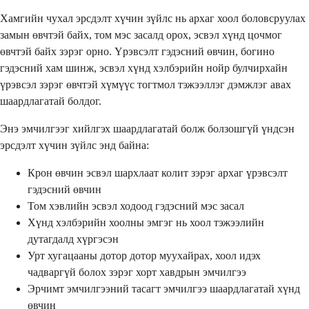
Хамгийн чухал эрсдэлт хүчин зүйлс нь архаг хоол боловсруулах
замын өвчтэй байх, том мэс засалд орох, эсвэл хүнд цочмог
өвчтэй байх зэрэг орно. Үрэвсэлт гэдэсний өвчин, богино
гэдэсний хам шинж, эсвэл хүнд хэлбэрийн нойр булчирхайн
үрэвсэл зэрэг өвчтэй хүмүүс тогтмол тэжээллэг дэмжлэг авах
шаардлагатай болдог.
Энэ эмчилгээг хийлгэх шаардлагатай болж болзошгүй үндсэн
эрсдэлт хүчин зүйлс энд байна:
Крон өвчин эсвэл шархлаат колит зэрэг архаг үрэвсэлт
гэдэсний өвчин
Том хэвлийн эсвэл ходоод гэдэсний мэс засал
Хүнд хэлбэрийн хоолны эмгэг нь хоол тэжээлийн
дутагдалд хүргэсэн
Урт хугацааны дотор дотор муухайрах, хоол идэх
чадваргүй болох зэрэг хорт хавдрын эмчилгээ
Эрчимт эмчилгээний тасагт эмчилгээ шаардлагатай хүнд
өвчин