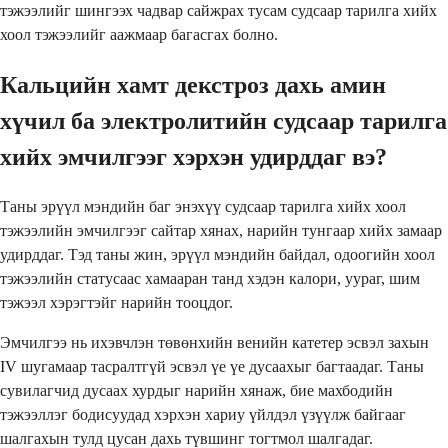
тэжээлийг шингээх чадвар сайжрах тусам судсаар тарилга хийх
хоол тэжээлийг аажмаар багасгах болно.
Кальцийн хамт декстроз дахь амин
хүчил ба электролитийн судсаар тарилга
хийх эмчилгээг хэрхэн удирддаг вэ?
Таны эрүүл мэндийн баг энэхүү судсаар тарилга хийх хоол
тэжээлийн эмчилгээг сайтар хянах, нарийн тунгаар хийх замаар
удирддаг. Тэд таны жин, эрүүл мэндийн байдал, одоогийн хоол
тэжээлийн статусаас хамааран танд хэдэн калори, уураг, шим
тэжээл хэрэгтэйг нарийн тооцдог.
Эмчилгээ нь ихэвчлэн төвөнхийн венийн катетер эсвэл захын
IV шугамаар тасралтгүй эсвэл үе үе дусаахыг багтаадаг. Таны
сувилагчид дусаах хурдыг нарийн хянаж, бие махбодийн
тэжээллэг бодисуудад хэрхэн хариу үйлдэл үзүүлж байгааг
шалгахын тулд цусан дахь түвшинг тогтмол шалгадаг.