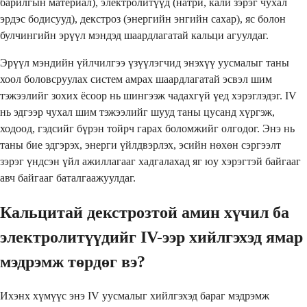
барилгын материал), электролитүүд (натри, кали зэрэг чухал
эрдэс бодисууд), декстроз (энергийн энгийн сахар), яс болон
булчингийн эрүүл мэндэд шаардлагатай кальци агуулдаг.
Эрүүл мэндийн үйлчилгээ үзүүлэгчид энэхүү уусмалыг таны
хоол боловсруулах систем амрах шаардлагатай эсвэл шим
тэжээлийг зохих ёсоор нь шингээж чадахгүй үед хэрэглэдэг. IV
нь эдгээр чухал шим тэжээлийг шууд таны цусанд хүргэж,
ходоод, гэдсийг бүрэн тойрч гарах боломжийг олгодог. Энэ нь
таны бие эдгэрэх, энерги үйлдвэрлэх, эсийн нөхөн сэргээлт
зэрэг үндсэн үйл ажиллагааг хадгалахад яг юу хэрэгтэй байгааг
авч байгааг баталгаажуулдаг.
Кальцитай декстрозтой амин хүчил ба
электролитүүдийг IV-ээр хийлгэхэд ямар
мэдрэмж төрдөг вэ?
Ихэнх хүмүүс энэ IV уусмалыг хийлгэхэд бараг мэдрэмж