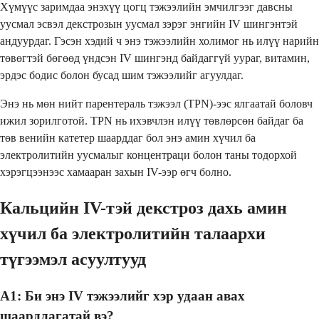
Хүмүүс заримдаа энэхүү цогц тэжээлийн эмчилгээг давсны
уусмал эсвэл декстрозын уусмал зэрэг энгийн IV шингэнтэй
андуурдаг. Гэсэн хэдий ч энэ тэжээлийн холимог нь илүү нарийн
төвөгтэй бөгөөд үндсэн IV шингэнд байдаггүй уураг, витамин,
эрдэс бодис болон бусад шим тэжээлийг агуулдаг.
Энэ нь мөн нийт парентераль тэжээл (TPN)-ээс ялгаатай боловч
ижил зорилготой. TPN нь ихэвчлэн илүү төвлөрсөн байдаг ба
төв венийн катетер шаарддаг бол энэ амин хүчил ба
электролитийн уусмалыг концентраци болон таны тодорхой
хэрэгцээнээс хамааран захын IV-ээр өгч болно.
Кальцийн IV-тэй декстроз дахь амин
хүчил ба электролитийн талаархи
түгээмэл асуултууд
А1: Би энэ IV тэжээлийг хэр удаан авах
шаардлагатай вэ?