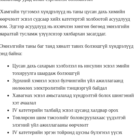
Хамгийн түгээмэл хүндрэлүүд нь таны цусан дахь химийн
өөрчлөлт эсвэл судсаар хийх катетертэй холбоотой асуудлууд
юм. Эдгээр асуудлууд нь ихэвчлэн хөнгөн бөгөөд эмнэлгийн
яаралтай тусламж үзүүлснээр хялбархан засагддаг.
Эмнэлгийн таны баг танд хяналт тавих болзошгүй хүндрэлүүд
энд байна:
Цусан дахь сахарын хэлбэлзэл нь инсулин эсвэл эмийн
тохируулга шаардаж болзошгүй
Зүрхний хэмнэл эсвэл булчингийн үйл ажиллагаанд
нөлөөлөх электролитийн тэнцвэргүй байдал
Хавагнах эсвэл амьсгалахад хүндрэлтэй болох шингэний
хэт ачаалал
IV катетерийн талбайд эсвэл цусанд халдвар орох
Төвлөрсөн шим тэжээлийг боловсруулахаас үүдэлтэй
элэгний үйл ажиллагааны өөрчлөлт
IV катетерийн эргэн тойронд цусны бүлэгнэл үүсэх