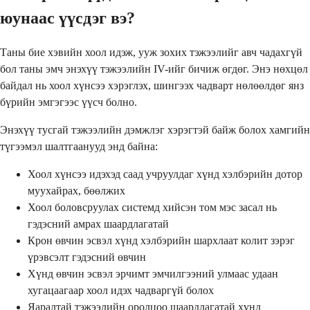
юунаас үүсдэг вэ?
Таны бие хэвийн хоол идэж, ууж зохих тэжээлийг авч чадахгүй
бол таны эмч энэхүү тэжээлийн IV-ийг бичиж өгдөг. Энэ нөхцөл
байдал нь хоол хүнсээ хэрэглэх, шингээх чадварт нөлөөлдөг янз
бүрийн эмгэгээс үүсч болно.
Энэхүү тусгай тэжээлийн дэмжлэг хэрэгтэй байж болох хамгийн
түгээмэл шалтгаанууд энд байна:
Хоол хүнсээ идэхэд саад учруулдаг хүнд хэлбэрийн дотор
муухайрах, бөөлжих
Хоол боловсруулах системд хийсэн том мэс засал нь
гэдэсний амрах шаардлагатай
Крон өвчин эсвэл хүнд хэлбэрийн шархлаат колит зэрэг
үрэвсэлт гэдэсний өвчин
Хүнд өвчин эсвэл эрчимт эмчилгээний улмаас удаан
хугацаагаар хоол идэх чадваргүй болох
Яаралтай тэжээлийн оролцоо шаардлагатай хүнд