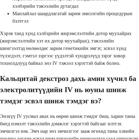
хэлбэрийн тэжээлийн дутагдал
Манлайлал шаардлагатай зарим эмнэлгийн процедурын
бэлтгэл
Хэрэв танд хүнд хэлбэрийн жирэмслэлтийн дотор муухайрах
(жирэмслэлтийн хэт их дотор муухайрах), тэжээлийн
шингээлтэд нөлөөлдөг зарим генетикийн эмгэг, эсвэл хүнд
түлэгдэлт, гэмтэл зэргээс үүдэлтэй хүндрэлүүд зэрэг ховор
тохиолдлууд байвал энэ IV тэжээл хэрэгтэй байж болно.
Кальцитай декстроз дахь амин хүчил ба
электролитүүдийн IV нь юуны шинж
тэмдэг эсвэл шинж тэмдэг вэ?
Энэхүү IV уусмал авах нь өөрөө шинж тэмдэг биш, харин таны
биед нэмэлт тэжээлийн дэмжлэг хэрэгтэй байгааг илтгэх
эмчилгээ юм. Эмч нар энэ эмчилгээг зааж өгөхөд таны хэвийн
хоолны дэглэм эсвэл шим тэжээлийн шингээлтэд саад учруулсан