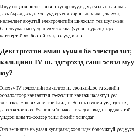
Илүү ноцтой боловч ховор хүндрэлүүдэд уусмалын найрлага
дахь бүрэлдэхүүн хэсгүүдэд хүнд харшлын урвал, зүрхэнд
нөлөөлдөг аюултай электролитийн шилжилт, төв шугамын
байрлуулалтын үед пневмоторакс (уушиг нуралт) зэрэг
катетертэй холбоотой хүндрэлүүд орно.
Декстрозтой амин хүчил ба электролит,
кальцийн IV нь эдгэрэхэд сайн эсвэл муу
юу?
Энэхүү IV тэжээлийн эмчилгээ нь ерөнхийдөө та хэвийн
хооллолтоор хангалттай тэжээлийг хангаж чадахгүй үед
эдгэрэхэд маш их ашигтай байдаг. Энэ нь өвчний үед эдгэрэх,
дархлаа тогтоох, булчингийн массыг хадгалахад шаардлагатай
үндсэн шим тэжээлээр таны биеийг хангадаг.
Энэ эмчилгээ нь удаан хугацаанд хоол идэх боломжгүй үед үүсч