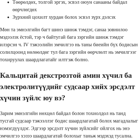
Төөрөлдөх, толгой эргэх, эсвэл оюун санааны байдал
өөрчлөгдөх
Зүрхний цохилт хурдан болох эсвэл зүрх дэлсэх
Мөн та эмнэлгийн багт шинэ шинж тэмдэг, санаа зовнилоо
мэдээлэх ёстой, тэр ч байтугай бага зэргийн шинж тэмдэг
илэрсэн ч. IV тэжээлийн эмчилгээ нь таны биеийн бүх бодисын
солилцоонд нөлөөлдөг тул бага зэргийн өөрчлөлт нь эмчилгээг
тохируулах шаардлагатайг илтгэж болно.
Кальцитай декстрозтой амин хүчил ба
электролитүүдийг судсаар хийх эрсдэлт
хүчин зүйлс юу вэ?
Зарим эмнэлгийн нөхцөл байдал болон тохиолдол нь танд
тусгай судсаар тэжээллэг бодис шаардлагатай болох магадлалыг
нэмэгдүүлдэг. Эдгээр эрсдэлт хүчин зүйлсийг ойлгох нь энэ
эмчилгээ хэзээ шаардлагатай болохыг таньж мэдэхэд тусална.