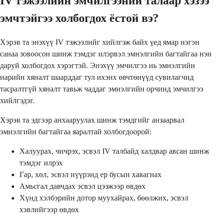
IV тэжээлийн эмчилгээний талаар хэзээ
эмчтэйгээ холбогдох ёстой вэ?
Хэрэв та энэхүү IV тэжээлийг хийлгэж байх үед ямар нэгэн
санаа зовоосон шинж тэмдэг илэрвэл эмнэлгийн багтайгаа нэн
даруй холбогдох хэрэгтэй. Энэхүү эмчилгээ нь эмнэлгийн
нарийн хяналт шаарддаг тул ихэнх өвчтөнүүд сувилагчид
тасралтгүй хяналт тавьж чаддаг эмнэлгийн орчинд эмчилгээ
хийлгэдэг.
Хэрэв та эдгээр анхааруулах шинж тэмдгийг анзаарвал
эмнэлгийн багтайгаа яаралтай холбогдоорой:
Халуурах, чичрэх, эсвэл IV талбайд халдвар авсан шинж
тэмдэг илрэх
Гар, хөл, эсвэл нүүрэнд ер бусын хавагнах
Амьсгал давчдах эсвэл цээжээр өвдөх
Хүнд хэлбэрийн дотор муухайрах, бөөлжих, эсвэл
хэвлийгээр өвдөх