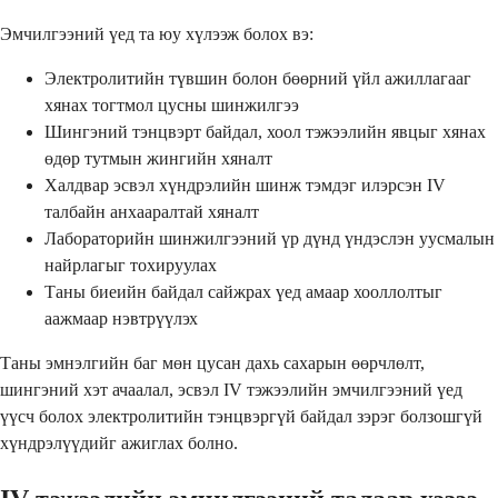
Эмчилгээний үед та юу хүлээж болох вэ:
Электролитийн түвшин болон бөөрний үйл ажиллагааг
хянах тогтмол цусны шинжилгээ
Шингэний тэнцвэрт байдал, хоол тэжээлийн явцыг хянах
өдөр тутмын жингийн хяналт
Халдвар эсвэл хүндрэлийн шинж тэмдэг илэрсэн IV
талбайн анхааралтай хяналт
Лабораторийн шинжилгээний үр дүнд үндэслэн уусмалын
найрлагыг тохируулах
Таны биеийн байдал сайжрах үед амаар хооллолтыг
аажмаар нэвтрүүлэх
Таны эмнэлгийн баг мөн цусан дахь сахарын өөрчлөлт,
шингэний хэт ачаалал, эсвэл IV тэжээлийн эмчилгээний үед
үүсч болох электролитийн тэнцвэргүй байдал зэрэг болзошгүй
хүндрэлүүдийг ажиглах болно.