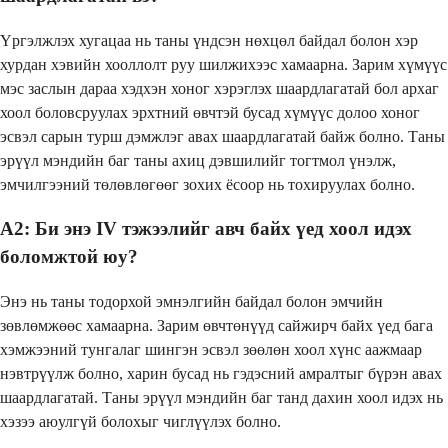
Үргэлжлэх хугацаа нь таны үндсэн нөхцөл байдал болон хэр
хурдан хэвийн хооллолт руу шилжихээс хамаарна. Зарим хүмүүс
мэс заслын дараа хэдхэн хоног хэрэглэх шаардлагатай бол архаг
хоол боловсруулах эрхтний өвчтэй бусад хүмүүс долоо хоног
эсвэл сарын турш дэмжлэг авах шаардлагатай байж болно. Таны
эрүүл мэндийн баг таны ахиц дэвшилийг тогтмол үнэлж,
эмчилгээний төлөвлөгөөг зохих ёсоор нь тохируулах болно.
А2: Би энэ IV тэжээлийг авч байх үед хоол идэх
боломжтой юу?
Энэ нь таны тодорхой эмнэлгийн байдал болон эмчийн
зөвлөмжөөс хамаарна. Зарим өвчтөнүүд сайжирч байх үед бага
хэмжээний тунгалаг шингэн эсвэл зөөлөн хоол хүнс аажмаар
нэвтрүүлж болно, харин бусад нь гэдэсний амралтыг бүрэн авах
шаардлагатай. Таны эрүүл мэндийн баг танд дахин хоол идэх нь
хэзээ аюулгүй болохыг чиглүүлэх болно.