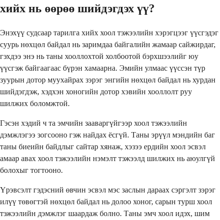
хийх нь өөрөө шийдэгдэх үү?
Энэхүү судсаар тарилга хийх хоол тэжээлийн хэрэгцээг үүсгэдэг
суурь нөхцөл байдал нь заримдаа байгалийн жамаар сайжирдаг,
гэхдээ энэ нь таны хооллохтой холбоотой бэрхшээлийг юу
үүсгэж байгаагаас бүрэн хамаарна. Эмийн улмаас үүссэн түр
зуурын дотор муухайрах зэрэг энгийн нөхцөл байдал нь хурдан
шийдэгдэж, хэдхэн хоногийн дотор хэвийн хооллолт руу
шилжих боломжтой.
Гэсэн хэдий ч та эмчийн зааваргүйгээр хоол тэжээлийн
дэмжлэгээ зогсооно гэж найдах ёсгүй. Таны эрүүл мэндийн баг
таны биеийн байдлыг сайтар хянаж, хэзээ ердийн хоол эсвэл
амаар авах хоол тэжээлийн нэмэлт тэжээлд шилжих нь аюулгүй
болохыг тогтооно.
Үрэвсэлт гэдэсний өвчин эсвэл мэс заслын дараах сэргэлт зэрэг
илүү төвөгтэй нөхцөл байдал нь долоо хоног, сарын турш хоол
тэжээлийн дэмжлэг шаардаж болно. Таны эмч хоол идэх, шим