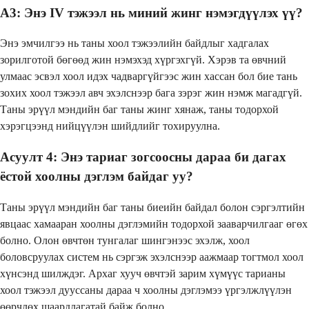
А3: Энэ IV тэжээл нь миний жинг нэмэгдүүлэх үү?
Энэ эмчилгээ нь таны хоол тэжээлийн байдлыг хадгалах
зорилготой бөгөөд жин нэмэхэд хүргэхгүй. Хэрэв та өвчний
улмаас эсвэл хоол идэх чадваргүйгээс жин хассан бол бие тань
зохих хоол тэжээл авч эхэлснээр бага зэрэг жин нэмж магадгүй.
Таны эрүүл мэндийн баг таны жинг хянаж, таны тодорхой
хэрэгцээнд нийцүүлэн шийдлийг тохируулна.
Асуулт 4: Энэ тариаг зогсоосны дараа би дагах
ёстой хоолны дэглэм байдаг уу?
Таны эрүүл мэндийн баг таны биеийн байдал болон сэргэлтийн
явцаас хамааран хоолны дэглэмийн тодорхой зааварчилгааг өгөх
болно. Олон өвчтөн тунгалаг шингэнээс эхэлж, хоол
боловсруулах систем нь сэргэж эхэлснээр аажмаар тогтмол хоол
хүнсэнд шилждэг. Архаг хууч өвчтэй зарим хүмүүс тарианы
хоол тэжээл дууссаны дараа ч хоолны дэглэмээ үргэлжлүүлэн
өөрчлөх шаардлагатай байж болно.