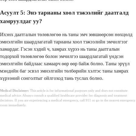
Асуулт 5: Энэ тарианы хоол тэжээлийг даатгалд
хамруулдаг уу?
Ихэнх даатгалын төлөвлөгөө нь таны эмч зөвшөөрсөн нөхцөлд
эмнэлгийн шаардлагатай тарианы хоол тэжээлийн эмчилгээг
хамардаг. Гэсэн хэдий ч, хамрах хүрээ нь таны даатгалын
тодорхой төлөвлөгөө болон эмчилгээ шаардлагатай үндсэн
эмнэлгийн байдлаас хамаарч өөр өөр байж болно. Таны эрүүл
мэндийн баг эсвэл эмнэлгийн төлбөрийн хэлтэс таны хамрах
хүрээний сонголтыг ойлгоход тань туслах болно.
Medical Disclaimer:
This article is for informational purposes only and does not constitute
medical advice. Always consult a qualified healthcare provider for diagnosis and treatment
decisions. If you are experiencing a medical emergency, call 911 or go to the nearest emergency
room immediately.