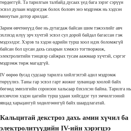
төрдөггүй. Та тарилгын талбайд дусаах үед бага зэрэг сэрүүн
эсвэл дулаан мэдрэгдэж болох боловч энэ мэдрэмж нь хэдхэн
минутын дотор арилдаг.
Зарим өвчтөнүүд бие нь дутагдаж байсан шим тэжээлийг авч
эхлэхэд илүү эрч хүчтэй эсвэл сул дорой байдал багассан гэж
мэдээлдэг. Хэрэв та хэдэн өдрийн турш хоол идэх боломжгүй
байсан бол цусан дахь сахарын хэмжээ тогтворжиж,
электролитийн тэнцвэр сайжрах тусам аажмаар хүчтэй, сэргэг
мэдрэмж төрж магадгүй.
IV өөрөө бусад судсаар тарилга хийлгэхтэй адил мэдрэмж
төрүүлнэ. Таны гар эсвэл гарт жижиг хуванцар хоолой байх
бөгөөд эмнэлгийн соронзон хальсаар бэхэлсэн байна. Тарилга нь
ихэвчлэн хэдэн цагийн турш удаан хийгддэг тул эмчилгээний
явцад харьцангуй хөдөлгөөнгүй байх шаардлагатай.
Кальцитай декстроз дахь амин хүчил ба
электролитүүдийн IV-ийн хэрэгцээ