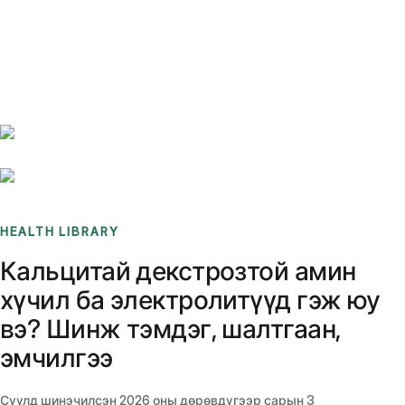
Benchmarks
Stories
FAQ
Sign up / Log in
HEALTH LIBRARY
Кальцитай декстрозтой амин
хүчил ба электролитүүд гэж юу
вэ? Шинж тэмдэг, шалтгаан,
эмчилгээ
Сүүлд шинэчилсэн
2026 оны дөрөвдүгээр сарын 3