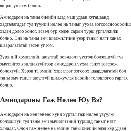
явцыг үнэлэх болно.
Амиодарон нь таны биеийн эдэд маш удаан хугацаанд
хадгалагддаг тул түүний нөлөө нь таныг уухаа зогсоосноос хойш
хэдэн долоо хоног, эсвэл бүр хэдэн сарын турш үргэлжилж
болно. Энэ нь таны эмч шилжилтийн үеэр таныг нягт хянах
шаардлагатай гэсэн үг юм.
Зүрхний хэмнэлийн аюултай өөрчлөлт үүсгэж болзошгүй тул
эмчтэйгээ ярилцахгүйгээр амиодарон уухаа гэнэт зогсоож
болохгүй. Хэрэв та эмийн хэрэглээг зогсоох шаардлагатай бол
таны эмч таныг аюулгүй шилжүүлэх нарийн төлөвлөгөө гаргах
болно.
Амиодароны Гаж Нөлөө Юу Вэ?
Амиодарон нь хөнгөнөөс хүнд хүртэл гаж нөлөө үзүүлж
болзошгүй тул таны эмч эмчилгээний туршид таныг нягт
хянадаг. Олон гаж нөлөө нь эмийн таны биеийн эдэд хэр удаан