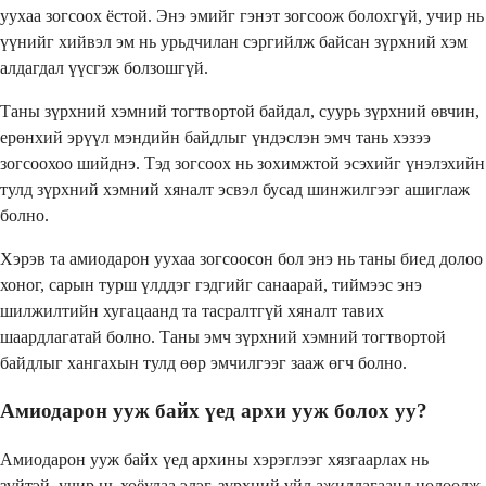
уухаа зогсоох ёстой. Энэ эмийг гэнэт зогсоож болохгүй, учир нь
үүнийг хийвэл эм нь урьдчилан сэргийлж байсан зүрхний хэм
алдагдал үүсгэж болзошгүй.
Таны зүрхний хэмний тогтвортой байдал, суурь зүрхний өвчин,
ерөнхий эрүүл мэндийн байдлыг үндэслэн эмч тань хэзээ
зогсоохоо шийднэ. Тэд зогсоох нь зохимжтой эсэхийг үнэлэхийн
тулд зүрхний хэмний хяналт эсвэл бусад шинжилгээг ашиглаж
болно.
Хэрэв та амиодарон уухаа зогсоосон бол энэ нь таны биед долоо
хоног, сарын турш үлддэг гэдгийг санаарай, тиймээс энэ
шилжилтийн хугацаанд та тасралтгүй хяналт тавих
шаардлагатай болно. Таны эмч зүрхний хэмний тогтвортой
байдлыг хангахын тулд өөр эмчилгээг зааж өгч болно.
Амиодарон ууж байх үед архи ууж болох уу?
Амиодарон ууж байх үед архины хэрэглээг хязгаарлах нь
зүйтэй, учир нь хоёулаа элэг, зүрхний үйл ажиллагаанд нөлөөлж