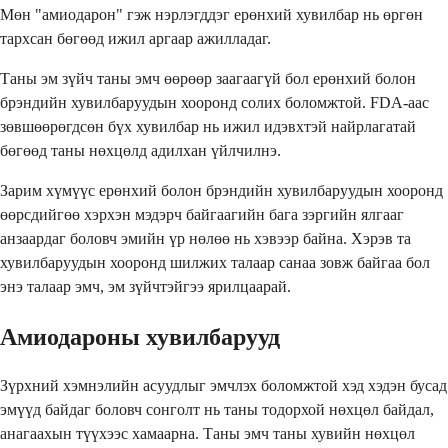
Мөн "амиодарон" гэж нэрлэгддэг ерөнхий хувилбар нь өргөн
тархсан бөгөөд ижил аргаар ажилладаг.
Таны эм зүйч таны эмч өөрөөр заагаагүй бол ерөнхий болон
брэндийн хувилбаруудын хооронд солих боломжтой. FDA-аас
зөвшөөрөгдсөн бүх хувилбар нь ижил идэвхтэй найрлагатай
бөгөөд таны нөхцөлд адилхан үйлчилнэ.
Зарим хүмүүс ерөнхий болон брэндийн хувилбаруудын хооронд
өөрсдийгөө хэрхэн мэдэрч байгаагийн бага зэргийн ялгааг
анзаардаг боловч эмийн үр нөлөө нь хэвээр байна. Хэрэв та
хувилбаруудын хооронд шилжих талаар санаа зовж байгаа бол
энэ талаар эмч, эм зүйчтэйгээ ярилцаарай.
Амиодароны хувилбарууд
Зүрхний хэмнэлийн асуудлыг эмчлэх боломжтой хэд хэдэн бусад
эмүүд байдаг боловч сонголт нь таны тодорхой нөхцөл байдал,
анагаахын түүхээс хамаарна. Таны эмч таны хувийн нөхцөл