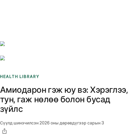
Benchmarks
Stories
FAQ
Sign up / Log in
HEALTH LIBRARY
Амиодарон гэж юу вэ: Хэрэглээ,
тун, гаж нөлөө болон бусад
зүйлс
Сүүлд шинэчилсэн
2026 оны дөрөвдүгээр сарын 3