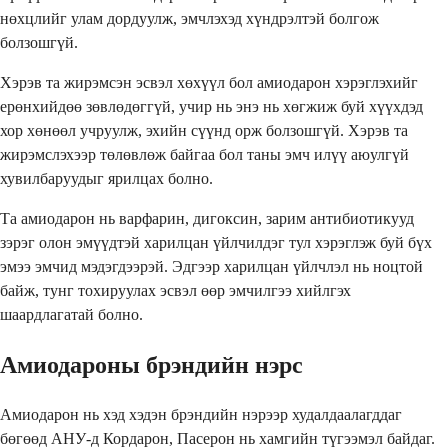
нөхцлийг улам дордуулж, эмчлэхэд хүндрэлтэй болгож
болзошгүй.
Хэрэв та жирэмсэн эсвэл хөхүүл бол амиодарон хэрэглэхийг
ерөнхийдөө зөвлөдөггүй, учир нь энэ нь хөгжиж буй хүүхдэд
хор хөнөөл учруулж, эхийн сүүнд орж болзошгүй. Хэрэв та
жирэмслэхээр төлөвлөж байгаа бол таны эмч илүү аюулгүй
хувилбаруудыг ярилцах болно.
Та амиодарон нь варфарин, дигоксин, зарим антибиотикууд
зэрэг олон эмүүдтэй харилцан үйлчилдэг тул хэрэглэж буй бүх
эмээ эмчид мэдэгдээрэй. Эдгээр харилцан үйлчлэл нь ноцтой
байж, тунг тохируулах эсвэл өөр эмчилгээ хийлгэх
шаардлагатай болно.
Амиодароны брэндийн нэрс
Амиодарон нь хэд хэдэн брэндийн нэрээр худалдаалагддаг
бөгөөд АНУ-д Кордарон, Пасерон нь хамгийн түгээмэл байдаг.