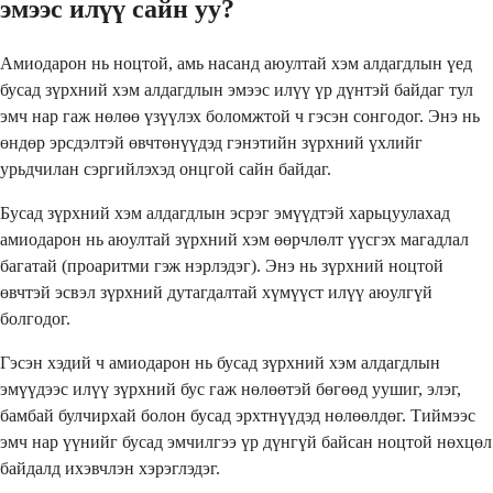
эмээс илүү сайн уу?
Амиодарон нь ноцтой, амь насанд аюултай хэм алдагдлын үед
бусад зүрхний хэм алдагдлын эмээс илүү үр дүнтэй байдаг тул
эмч нар гаж нөлөө үзүүлэх боломжтой ч гэсэн сонгодог. Энэ нь
өндөр эрсдэлтэй өвчтөнүүдэд гэнэтийн зүрхний үхлийг
урьдчилан сэргийлэхэд онцгой сайн байдаг.
Бусад зүрхний хэм алдагдлын эсрэг эмүүдтэй харьцуулахад
амиодарон нь аюултай зүрхний хэм өөрчлөлт үүсгэх магадлал
багатай (проаритми гэж нэрлэдэг). Энэ нь зүрхний ноцтой
өвчтэй эсвэл зүрхний дутагдалтай хүмүүст илүү аюулгүй
болгодог.
Гэсэн хэдий ч амиодарон нь бусад зүрхний хэм алдагдлын
эмүүдээс илүү зүрхний бус гаж нөлөөтэй бөгөөд уушиг, элэг,
бамбай булчирхай болон бусад эрхтнүүдэд нөлөөлдөг. Тиймээс
эмч нар үүнийг бусад эмчилгээ үр дүнгүй байсан ноцтой нөхцөл
байдалд ихэвчлэн хэрэглэдэг.