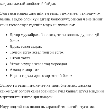
хадгалагдахтай холбоотой байдаг.
Энд таны мэдрэх хамгийн түгээмэл гаж нөлөөг танилцуулж
байна. Гэхдээ олон хүн эдгээр боломжууд байсан ч энэ эмийг
сайн тэсвэрлэдэг гэдгийг мэдэх нь чухал юм:
Дотор муухайрах, бөөлжих, эсвэл хоолны дуршилгүй
болох
Ядрах эсвэл сулрах
Толгой эргэх эсвэл толгой эргэх
Өтгөн хатах
Унтах асуудал эсвэл тод мөрөөдөл
Аманд төмөр амт
Нарны гэрэлд арьс мэдрэмтгий болох
Эдгээр түгээмэл гаж нөлөө нь таны бие эмэнд дасахад
сайжирдаг боловч санаа зовнисон зүйл байвал эрүүл мэндийн
мэргэжилтэнтэйгээ ярилцаарай.
Илүү ноцтой гаж нөлөө нь яаралтай эмнэлгийн тусламж