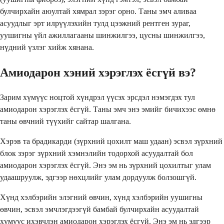
булчирхайн аюултай хямрал зэрэг орно. Таны эмч аливаа
асуудлыг эрт илрүүлэхийн тулд цээжний рентген зураг,
уушигны үйл ажиллагааны шинжилгээ, цусны шинжилгээ,
нүдний үзлэг хийж хянана.
Амиодарон хэний хэрэглэх ёсгүй вэ?
Зарим хүмүүс ноцтой хүндрэл үүсэх эрсдэл нэмэгдэх тул
амиодарон хэрэглэх ёсгүй. Таны эмч энэ эмийг бичихээс өмнө
таны өвчний түүхийг сайтар шалгана.
Хэрэв та брадикарди (зүрхний цохилт маш удаан) эсвэл зүрхний
блок зэрэг зүрхний хэмнэлийн тодорхой асуудалтай бол
амиодарон хэрэглэх ёсгүй. Энэ эм нь зүрхний цохилтыг улам
удаашруулж, эдгээр нөхцлийг улам дордуулж болзошгүй.
Хүнд хэлбэрийн элэгний өвчин, хүнд хэлбэрийн уушигны
өвчин, эсвэл эмчлэгдээгүй бамбай булчирхайн асуудалтай
хүмүүс ихэвчлэн амиодарон хэрэглэх ёсгүй. Энэ эм нь эдгээр