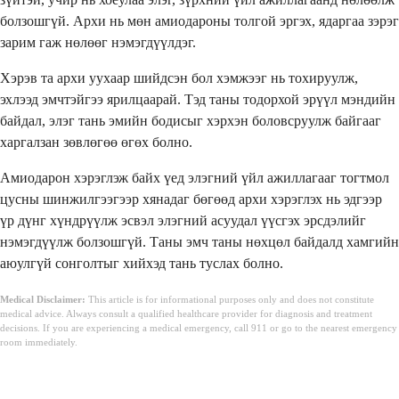
болзошгүй. Архи нь мөн амиодароны толгой эргэх, ядаргаа зэрэг
зарим гаж нөлөөг нэмэгдүүлдэг.
Хэрэв та архи уухаар шийдсэн бол хэмжээг нь тохируулж,
эхлээд эмчтэйгээ ярилцаарай. Тэд таны тодорхой эрүүл мэндийн
байдал, элэг тань эмийн бодисыг хэрхэн боловсруулж байгааг
харгалзан зөвлөгөө өгөх болно.
Амиодарон хэрэглэж байх үед элэгний үйл ажиллагааг тогтмол
цусны шинжилгээгээр хянадаг бөгөөд архи хэрэглэх нь эдгээр
үр дүнг хүндрүүлж эсвэл элэгний асуудал үүсгэх эрсдэлийг
нэмэгдүүлж болзошгүй. Таны эмч таны нөхцөл байдалд хамгийн
аюулгүй сонголтыг хийхэд тань туслах болно.
Medical Disclaimer:
This article is for informational purposes only and does not constitute
medical advice. Always consult a qualified healthcare provider for diagnosis and treatment
decisions. If you are experiencing a medical emergency, call 911 or go to the nearest emergency
room immediately.