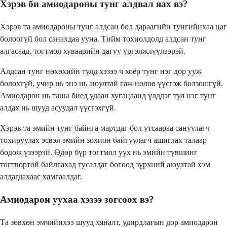
Хэрэв би амиодароны тунг алдвал яах вэ?
Хэрэв та амиодароны тунг алдсан бол дараагийн тунгийнхаа цаг
болоогүй бол санахдаа ууна. Тийм тохиолдолд алдсан тунг
алгасаад, тогтмол хуваарийн дагуу үргэлжлүүлээрэй.
Алдсан тунг нөхөхийн тулд хэзээ ч хоёр тунг нэг дор ууж
болохгүй, учир нь энэ нь аюултай гаж нөлөө үүсгэж болзошгүй.
Амиодарон нь таны биед удаан хугацаанд үлддэг тул нэг тунг
алдах нь шууд асуудал үүсгэхгүй.
Хэрэв та эмийн тунг байнга мартдаг бол утсаараа сануулагч
тохируулах эсвэл эмийн зохион байгуулагч ашиглах талаар
бодож үзээрэй. Өдөр бүр тогтмол уух нь эмийн түвшинг
тогтвортой байлгахад тусалдаг бөгөөд зүрхний аюултай хэм
алдагдахаас хамгаалдаг.
Амиодарон уухаа хэзээ зогсоох вэ?
Та зөвхөн эмчийнхээ шууд хяналт, удирдлагын дор амиодарон