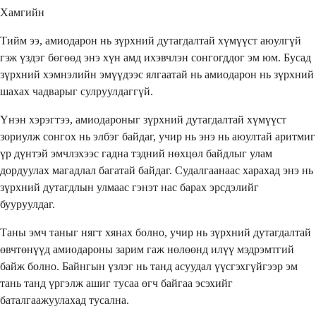
Хамгийн
Тийм ээ, амиодарон нь зүрхний дутагдалтай хүмүүст аюулгүй
гэж үздэг бөгөөд энэ хүн амд ихэвчлэн сонгогддог эм юм. Бусад
зүрхний хэмнэлийн эмүүдээс ялгаатай нь амиодарон нь зүрхний
шахах чадварыг сулруулдаггүй.
Үнэн хэрэгтээ, амиодароныг зүрхний дутагдалтай хүмүүст
зориулж сонгох нь элбэг байдаг, учир нь энэ нь аюултай аритмиг
үр дүнтэй эмчлэхээс гадна тэдний нөхцөл байдлыг улам
дордуулах магадлал багатай байдаг. Судалгаанаас харахад энэ нь
зүрхний дутагдлын улмаас гэнэт нас барах эрсдэлийг
бууруулдаг.
Таны эмч таныг нягт хянах болно, учир нь зүрхний дутагдалтай
өвчтөнүүд амиодароны зарим гаж нөлөөнд илүү мэдрэмтгий
байж болно. Байнгын үзлэг нь танд асуудал үүсгэхгүйгээр эм
тань танд үргэлж ашиг тусаа өгч байгаа эсэхийг
баталгаажуулахад тусална.