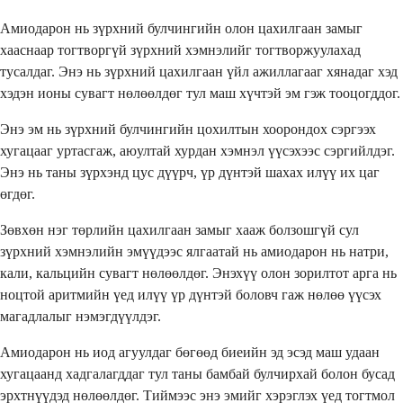
Амиодарон нь зүрхний булчингийн олон цахилгаан замыг
хааснаар тогтворгүй зүрхний хэмнэлийг тогтворжуулахад
тусалдаг. Энэ нь зүрхний цахилгаан үйл ажиллагааг хянадаг хэд
хэдэн ионы сувагт нөлөөлдөг тул маш хүчтэй эм гэж тооцогддог.
Энэ эм нь зүрхний булчингийн цохилтын хоорондох сэргээх
хугацааг уртасгаж, аюултай хурдан хэмнэл үүсэхээс сэргийлдэг.
Энэ нь таны зүрхэнд цус дүүрч, үр дүнтэй шахах илүү их цаг
өгдөг.
Зөвхөн нэг төрлийн цахилгаан замыг хааж болзошгүй сул
зүрхний хэмнэлийн эмүүдээс ялгаатай нь амиодарон нь натри,
кали, кальцийн сувагт нөлөөлдөг. Энэхүү олон зорилтот арга нь
ноцтой аритмийн үед илүү үр дүнтэй боловч гаж нөлөө үүсэх
магадлалыг нэмэгдүүлдэг.
Амиодарон нь иод агуулдаг бөгөөд биеийн эд эсэд маш удаан
хугацаанд хадгалагддаг тул таны бамбай булчирхай болон бусад
эрхтнүүдэд нөлөөлдөг. Тиймээс энэ эмийг хэрэглэх үед тогтмол