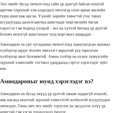
Энэ эмийг бусад эмчилгээнд сайн үр дүнгүй байсан ноцтой
аритми (зүрхний хэм алдагдал) эмчлэхэд олон арван жилийн
турш ашиглаж ирсэн. Үүнийг нарийн төвөгтэй утас тавих
асуудлуудад цахилгаанчид ашигладаг мэргэжлийн багаж
хэрэгсэл гэж бодоод үзээрэй - энэ нь хүчтэй бөгөөд үр дүнтэй
боловч аюулгүй ашиглахын тулд мэргэжил шаарддаг.
Амиодарон нь урт хугацааны эмчилгээнд зориулагдсан шахмал
хэлбэрээр ирдэг боловч эмнэлэгт яаралтай үед тарилгын
хэлбэрээр авах боломжтой. Амны хэлбэр нь ихэнх хүмүүсийн
зүрхний хэмнэлийг тогтмол удирдахад гэртээ хэрэглэдэг зүйл
юм.
Амиодароныг юунд хэрэглэдэг вэ?
Амиодарон нь бусад эмүүд үр дүнтэй хянаж чадаагүй ноцтой,
амь насанд аюултай зүрхний хэмнэлтэй холбоотой асуудлуудыг
эмчилдэг. Таны эмч энэ эмийг хэрэглэх нь эрсдэлээс илүү үр
ашигтай гэж үзсэн тохиолдолд бичдэг.