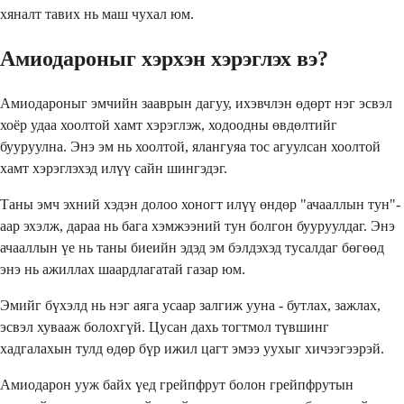
хяналт тавих нь маш чухал юм.
Амиодароныг хэрхэн хэрэглэх вэ?
Амиодароныг эмчийн зааврын дагуу, ихэвчлэн өдөрт нэг эсвэл
хоёр удаа хоолтой хамт хэрэглэж, ходоодны өвдөлтийг
бууруулна. Энэ эм нь хоолтой, ялангуяа тос агуулсан хоолтой
хамт хэрэглэхэд илүү сайн шингэдэг.
Таны эмч эхний хэдэн долоо хоногт илүү өндөр "ачааллын тун"-
аар эхэлж, дараа нь бага хэмжээний тун болгон бууруулдаг. Энэ
ачааллын үе нь таны биеийн эдэд эм бэлдэхэд тусалдаг бөгөөд
энэ нь ажиллах шаардлагатай газар юм.
Эмийг бүхэлд нь нэг аяга усаар залгиж ууна - бутлах, зажлах,
эсвэл хувааж болохгүй. Цусан дахь тогтмол түвшинг
хадгалахын тулд өдөр бүр ижил цагт эмээ уухыг хичээгээрэй.
Амиодарон ууж байх үед грейпфрут болон грейпфрутын