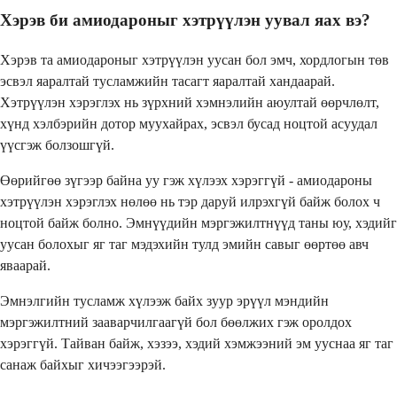
Хэрэв би амиодароныг хэтрүүлэн уувал яах вэ?
Хэрэв та амиодароныг хэтрүүлэн уусан бол эмч, хордлогын төв
эсвэл яаралтай тусламжийн тасагт яаралтай хандаарай.
Хэтрүүлэн хэрэглэх нь зүрхний хэмнэлийн аюултай өөрчлөлт,
хүнд хэлбэрийн дотор муухайрах, эсвэл бусад ноцтой асуудал
үүсгэж болзошгүй.
Өөрийгөө зүгээр байна уу гэж хүлээх хэрэггүй - амиодароны
хэтрүүлэн хэрэглэх нөлөө нь тэр даруй илрэхгүй байж болох ч
ноцтой байж болно. Эмнүүдийн мэргэжилтнүүд таны юу, хэдийг
уусан болохыг яг таг мэдэхийн тулд эмийн савыг өөртөө авч
яваарай.
Эмнэлгийн тусламж хүлээж байх зуур эрүүл мэндийн
мэргэжилтний зааварчилгаагүй бол бөөлжих гэж оролдох
хэрэггүй. Тайван байж, хэзээ, хэдий хэмжээний эм ууснаа яг таг
санаж байхыг хичээгээрэй.