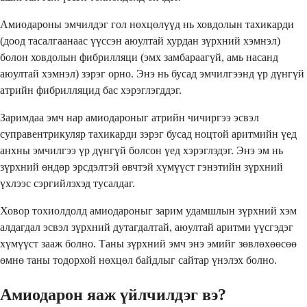
Амиодароны эмчилдэг гол нөхцөлүүд нь ховдолын тахикарди
(доод тасалгаанаас үүссэн аюултай хурдан зүрхний хэмнэл)
болон ховдолын фибрилляци (эмх замбараагүй, амь насанд
аюултай хэмнэл) зэрэг орно. Энэ нь бусад эмчилгээнд үр дүнгүй
атрийн фибрилляцид бас хэрэглэгддэг.
Заримдаа эмч нар амиодароныг атрийн чичиргээ эсвэл
суправентрикуляр тахикарди зэрэг бусад ноцтой аритмийн үед
анхны эмчилгээ үр дүнгүй болсон үед хэрэглэдэг. Энэ эм нь
зүрхний өндөр эрсдэлтэй өвчтэй хүмүүст гэнэтийн зүрхний
үхлээс сэргийлэхэд тусалдаг.
Ховор тохиолдолд амиодароныг зарим удамшлын зүрхний хэм
алдагдал эсвэл зүрхний дутагдалтай, аюултай аритми үүсгэдэг
хүмүүст зааж болно. Таны зүрхний эмч энэ эмийг зөвлөхөөсөө
өмнө таны тодорхой нөхцөл байдлыг сайтар үнэлэх болно.
Амиодарон яаж үйлчилдэг вэ?