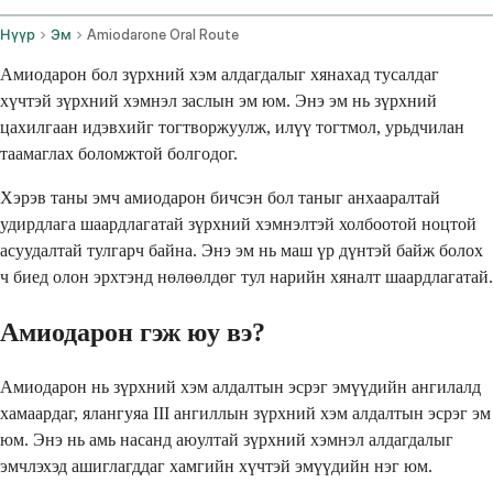
Нүүр
Эм
Amiodarone Oral Route
Амиодарон бол зүрхний хэм алдагдалыг хянахад тусалдаг
хүчтэй зүрхний хэмнэл заслын эм юм. Энэ эм нь зүрхний
цахилгаан идэвхийг тогтворжуулж, илүү тогтмол, урьдчилан
таамаглах боломжтой болгодог.
Хэрэв таны эмч амиодарон бичсэн бол таныг анхааралтай
удирдлага шаардлагатай зүрхний хэмнэлтэй холбоотой ноцтой
асуудалтай тулгарч байна. Энэ эм нь маш үр дүнтэй байж болох
ч биед олон эрхтэнд нөлөөлдөг тул нарийн хяналт шаардлагатай.
Амиодарон гэж юу вэ?
Амиодарон нь зүрхний хэм алдалтын эсрэг эмүүдийн ангилалд
хамаардаг, ялангуяа III ангиллын зүрхний хэм алдалтын эсрэг эм
юм. Энэ нь амь насанд аюултай зүрхний хэмнэл алдагдалыг
эмчлэхэд ашиглагддаг хамгийн хүчтэй эмүүдийн нэг юм.