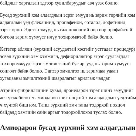
байдлыг харгалзан эдгээр хувилбаруудыг авч үзэх болно.
Бусад зүрхний хэм алдагдлын эсрэг эмүүд нь зарим төрлийн хэм
алдагдлын үед флекаинид, пропафенон, соталол, дофетилид
зэрэг орно. Эдгээр эмүүд нь гаж нөлөөний өөр өөр профайлтай
бөгөөд зарим хүмүүст илүү тохиромжтой байж болно.
Катетер абляци (зүрхний асуудалтай хэсгийг устгадаг процедур)
эсвэл зүрхний хэм хэмжигч, дефибриллятор зэрэг суулгагддаг
төхөөрөмжүүд зэрэг эмчилгээний бус аргууд нь зарим хүмүүст
сонголт байж болно. Эдгээр эмчилгээ нь заримдаа удаан
хугацааны эмчилгээний шаардлагыг арилгаж чаддаг.
Атрийн фибрилляцийн хувьд, дронедарон зэрэг шинэ эмүүдийг
авч үзэж болох ч амиодарон шиг ноцтой хэм алдагдлын үед тийм
ч хүчтэй биш юм. Таны зүрхний эмч таны тодорхой нөхцөл
байдалд хамгийн сайн аргыг тодорхойлоход туслах болно.
Амиодарон бусад зүрхний хэм алдагдлын