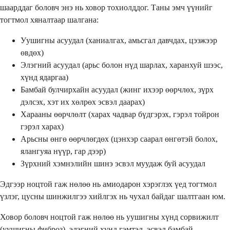
шаарддаг боловч энэ нь ховор тохиолддог. Таны эмч үүнийг
тогтмол хяналтаар шалгана:
Уушигны асуудал (ханиалгах, амьсгал давчдах, цээжээр
өвдөх)
Элэгний асуудал (арьс болон нүд шарлах, харанхуй шээс,
хүнд ядаргаа)
Бамбай булчирхайн асуудал (жинг ихээр өөрчлөх, зүрх
дэлсэх, хэт их хөлрөх эсвэл даарах)
Харааны өөрчлөлт (харах чадвар бүдгэрэх, гэрэл тойрон
гэрэл харах)
Арьсны өнгө өөрчлөгдөх (цэнхэр саарал өнгөтэй болох,
ялангуяа нүүр, гар дээр)
Зүрхний хэмнэлийн шинэ эсвэл муудаж буй асуудал
Эдгээр ноцтой гаж нөлөө нь амиодарон хэрэглэх үед тогтмол
үзлэг, цусны шинжилгээ хийлгэх нь чухал байдаг шалтгаан юм.
Ховор боловч ноцтой гаж нөлөө нь уушигны хүнд сорвижилт
(уушигны фиброз), элэгний хүнд гэмтэл, эсвэл бамбай