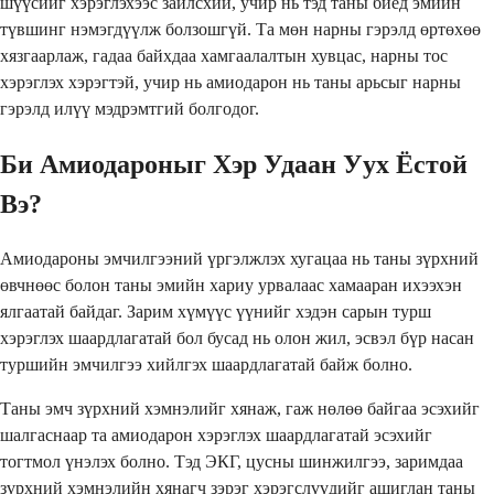
шүүсийг хэрэглэхээс зайлсхий, учир нь тэд таны биед эмийн
түвшинг нэмэгдүүлж болзошгүй. Та мөн нарны гэрэлд өртөхөө
хязгаарлаж, гадаа байхдаа хамгаалалтын хувцас, нарны тос
хэрэглэх хэрэгтэй, учир нь амиодарон нь таны арьсыг нарны
гэрэлд илүү мэдрэмтгий болгодог.
Би Амиодароныг Хэр Удаан Уух Ёстой
Вэ?
Амиодароны эмчилгээний үргэлжлэх хугацаа нь таны зүрхний
өвчнөөс болон таны эмийн хариу урвалаас хамааран ихээхэн
ялгаатай байдаг. Зарим хүмүүс үүнийг хэдэн сарын турш
хэрэглэх шаардлагатай бол бусад нь олон жил, эсвэл бүр насан
туршийн эмчилгээ хийлгэх шаардлагатай байж болно.
Таны эмч зүрхний хэмнэлийг хянаж, гаж нөлөө байгаа эсэхийг
шалгаснаар та амиодарон хэрэглэх шаардлагатай эсэхийг
тогтмол үнэлэх болно. Тэд ЭКГ, цусны шинжилгээ, заримдаа
зүрхний хэмнэлийн хянагч зэрэг хэрэгслүүдийг ашиглан таны