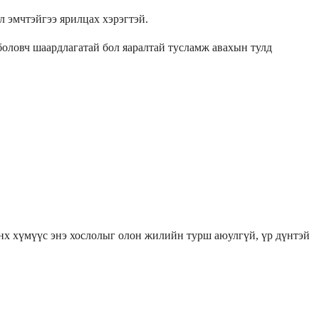
л эмчтэйгээ ярилцах хэрэгтэй.
боловч шаардлагатай бол яаралтай тусламж авахын тулд
хэнх хүмүүс энэ хослолыг олон жилийн турш аюулгүй, үр дүнтэй