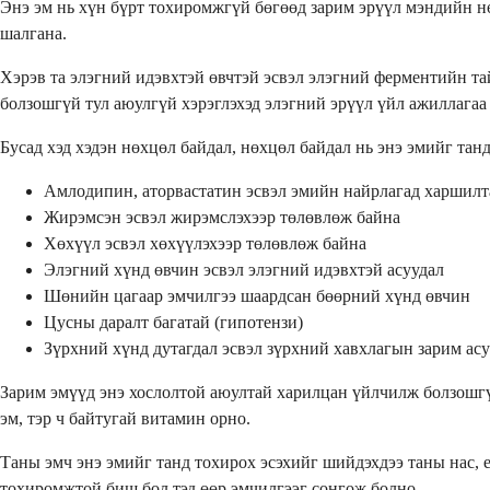
Энэ эм нь хүн бүрт тохиромжгүй бөгөөд зарим эрүүл мэндийн н
шалгана.
Хэрэв та элэгний идэвхтэй өвчтэй эсвэл элэгний ферментийн та
болзошгүй тул аюулгүй хэрэглэхэд элэгний эрүүл үйл ажиллагаа
Бусад хэд хэдэн нөхцөл байдал, нөхцөл байдал нь энэ эмийг та
Амлодипин, аторвастатин эсвэл эмийн найрлагад харшилт
Жирэмсэн эсвэл жирэмслэхээр төлөвлөж байна
Хөхүүл эсвэл хөхүүлэхээр төлөвлөж байна
Элэгний хүнд өвчин эсвэл элэгний идэвхтэй асуудал
Шөнийн цагаар эмчилгээ шаардсан бөөрний хүнд өвчин
Цусны даралт багатай (гипотензи)
Зүрхний хүнд дутагдал эсвэл зүрхний хавхлагын зарим ас
Зарим эмүүд энэ хослолтой аюултай харилцан үйлчилж болзошгүй
эм, тэр ч байтугай витамин орно.
Таны эмч энэ эмийг танд тохирох эсэхийг шийдэхдээ таны нас, 
тохиромжтой биш бол тэд өөр эмчилгээг сонгож болно.