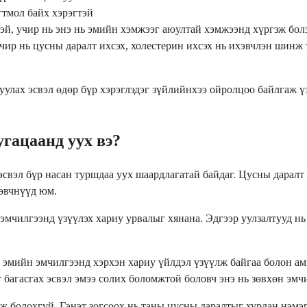
гтмол байх хэрэгтэй
эй, учир нь энэ нь эмийн хэмжээг аюултай хэмжээнд хүргэж бо
чир нь цусны даралт ихсэх, холестерин ихсэх нь ихэвчлэн шинж 
уулах эсвэл өдөр бүр хэрэглэдэг зүйлийнхээ ойролцоо байлгаж ү
гацаанд уух вэ?
эсвэл бүр насан туршдаа уух шаардлагатай байдаг. Цусны даралт
 өвчнүүд юм.
чилгээнд үзүүлэх хариу урвалыг хянана. Эдгээр уулзалтууд нь э
 эмийн эмчилгээнд хэрхэн хариу үйлдэл үзүүлж байгаа болон амь
 багасгах эсвэл эмээ солих боломжтой боловч энэ нь зөвхөн эмч
ож болохгүй. Гэнэт зогсоох нь таны цусны даралтыг хурдан нэмэ