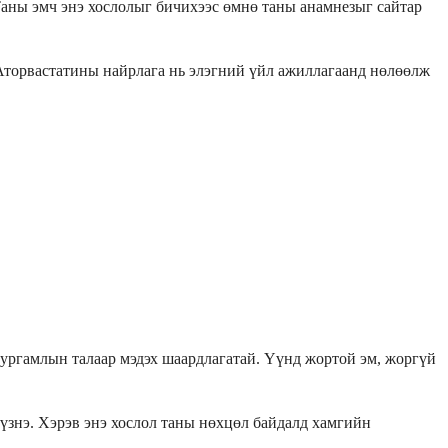
Таны эмч энэ хослолыг бичихээс өмнө таны анамнезыг сайтар
. Аторвастатины найрлага нь элэгний үйл ажиллагаанд нөлөөлж
 ургамлын талаар мэдэх шаардлагатай. Үүнд жортой эм, жоргүй
 үзнэ. Хэрэв энэ хослол таны нөхцөл байдалд хамгийн