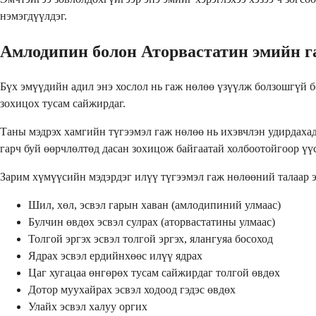
нэмэгдүүлдэг.
Амлодипин болон Аторвастатин эмийн г
Бүх эмүүдийн адил энэ хослол нь гаж нөлөө үзүүлж болзошгүй б
зохицох тусам сайжирдаг.
Таны мэдрэх хамгийн түгээмэл гаж нөлөө нь ихэвчлэн удирдахад
гарч буй өөрчлөлтөд дасан зохицож байгаатай холбоотойгоор үүс
Зарим хүмүүсийн мэдэрдэг илүү түгээмэл гаж нөлөөний талаар э
Шил, хөл, эсвэл гарын хаван (амлодипиний улмаас)
Булчин өвдөх эсвэл сулрах (аторвастатины улмаас)
Толгой эргэх эсвэл толгой эргэх, ялангуяа босоход
Ядрах эсвэл ердийнхөөс илүү ядрах
Цаг хугацаа өнгөрөх тусам сайжирдаг толгой өвдөх
Дотор муухайрах эсвэл ходоод гэдэс өвдөх
Улайх эсвэл халуу оргих