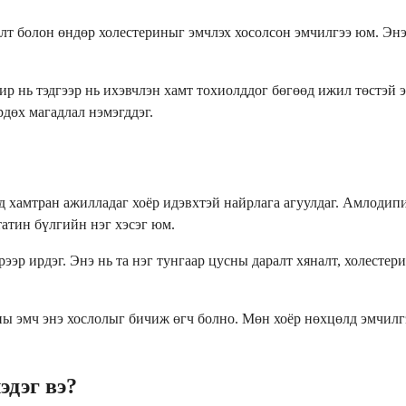
лт болон өндөр холестериныг эмчлэх хосолсон эмчилгээ юм. Энэ
ир нь тэдгээр нь ихэвчлэн хамт тохиолддог бөгөөд ижил төстэй э
дөх магадлал нэмэгддэг.
д хамтран ажилладаг хоёр идэвхтэй найрлага агуулдаг. Амлодип
татин бүлгийн нэг хэсэг юм.
эрээр ирдэг. Энэ нь та нэг тунгаар цусны даралт хяналт, холест
аны эмч энэ хослолыг бичиж өгч болно. Мөн хоёр нөхцөлд эмчилг
эдэг вэ?