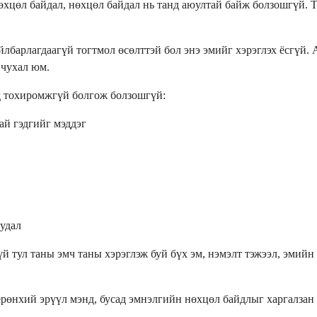
өхцөл байдал, нөхцөл байдал нь танд аюултай байж болзошгүй. 
йлбарлагдаагүй тогтмол өсөлттэй бол энэ эмийг хэрэглэх ёсгүй
 чухал юм.
нд тохиромжгүй болгож болзошгүй:
ай гэдгийг мэддэг
уудал
 тул таны эмч таны хэрэглэж буй бүх эм, нэмэлт тэжээл, эмийн
ерөнхий эрүүл мэнд, бусад эмнэлгийн нөхцөл байдлыг харгалзан