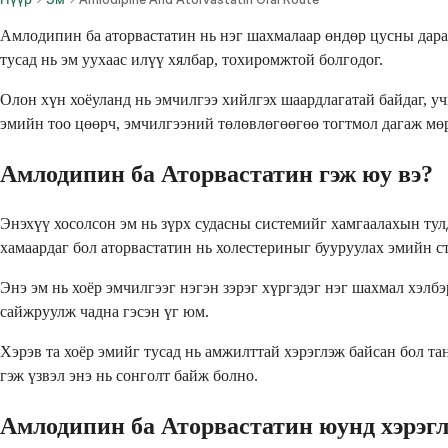
Амлодипин ба аторвастатин нь нэг шахмалаар өндөр цусны дара
тусад нь эм уухаас илүү хялбар, тохиромжтой болгодог.
Олон хүн хоёуланд нь эмчилгээ хийлгэх шаардлагатай байдаг, уч
эмийн тоо цөөрч, эмчилгээний төлөвлөгөөгөө тогтмол дагаж мөр
Амлодипин ба Аторвастатин гэж юу вэ?
Энэхүү хосолсон эм нь зүрх судасны системийг хамгаалахын тул
хамаардаг бол аторвастатин нь холестериныг бууруулах эмийн с
Энэ эм нь хоёр эмчилгээг нэгэн зэрэг хүргэдэг нэг шахмал хэлб
сайжруулж чадна гэсэн үг юм.
Хэрэв та хоёр эмийг тусад нь амжилттай хэрэглэж байсан бол т
гэж үзвэл энэ нь сонголт байж болно.
Амлодипин ба Аторвастатин юунд хэрэгл