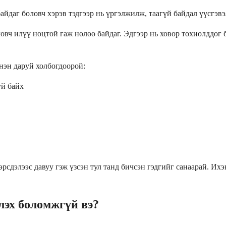
айдаг боловч хэрэв тэдгээр нь үргэлжилж, таагүй байдал үүсгэвэ
вч илүү ноцтой гаж нөлөө байдаг. Эдгээр нь ховор тохиолддог 
нэн даруй холбогдоорой:
үй байх
эрсдэлээс давуу гэж үзсэн тул танд бичсэн гэдгийг санаарай. И
лэх боломжгүй вэ?