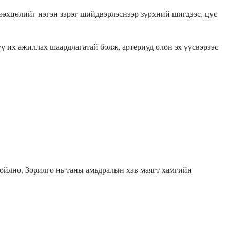
 нөхцөлийг нэгэн зэрэг шийдвэрлэснээр зүрхний шигдээс, цус
үү их ажиллах шаардлагатай болж, артериуд олон эх үүсвэрээс
ойлно. Зорилго нь таны амьдралын хэв маягт хамгийн