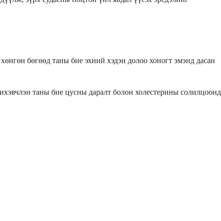
 хөнгөн бөгөөд таны бие эхний хэдэн долоо хоногт эмэнд дасан
 ихэвчлэн таны бие цусны даралт болон холестерины солилцоонд