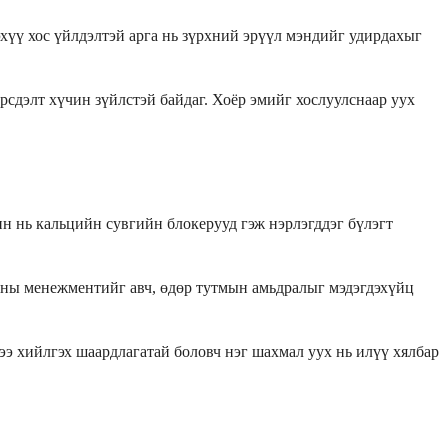
хүү хос үйлдэлтэй арга нь зүрхний эрүүл мэндийг удирдахыг
рсдэлт хүчин зүйлстэй байдаг. Хоёр эмийг хослуулснаар уух
ин нь кальцийн сувгийн блокерууд гэж нэрлэгддэг бүлэгт
ерины менежментийг авч, өдөр тутмын амьдралыг мэдэгдэхүйц
ээ хийлгэх шаардлагатай боловч нэг шахмал уух нь илүү хялбар