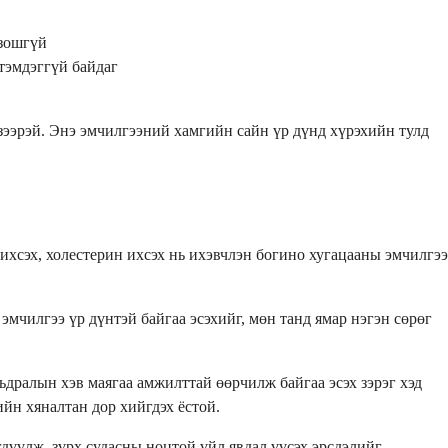
лзошгүй
тэмдэггүй байдаг
зээрэй. Энэ эмчилгээний хамгийн сайн үр дүнд хүрэхийн тулд
 ихсэх, холестерин ихсэх нь ихэвчлэн богино хугацааны эмчилгээ
мчилгээ үр дүнтэй байгаа эсэхийг, мөн танд ямар нэгэн сөрөг
дралын хэв маягаа амжилттай өөрчилж байгаа эсэх зэрэг хэд
ийн хяналтан дор хийгдэх ёстой.
гдүүлж, зүрх судасны ноцтой үйл явдал үүсэх эрсдэлийг