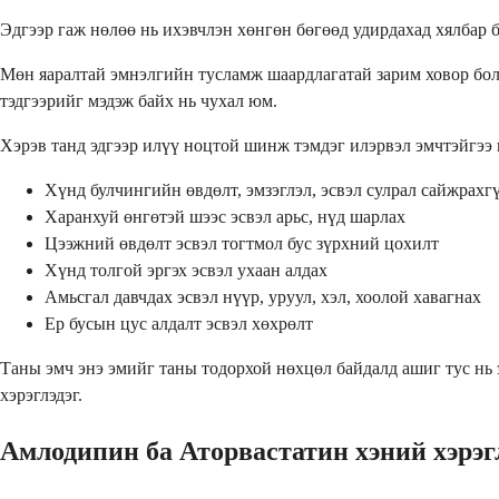
Эдгээр гаж нөлөө нь ихэвчлэн хөнгөн бөгөөд удирдахад хялбар б
Мөн яаралтай эмнэлгийн тусламж шаардлагатай зарим ховор боло
тэдгээрийг мэдэж байх нь чухал юм.
Хэрэв танд эдгээр илүү ноцтой шинж тэмдэг илэрвэл эмчтэйгээ 
Хүнд булчингийн өвдөлт, эмзэглэл, эсвэл сулрал сайжрахг
Харанхуй өнгөтэй шээс эсвэл арьс, нүд шарлах
Цээжний өвдөлт эсвэл тогтмол бус зүрхний цохилт
Хүнд толгой эргэх эсвэл ухаан алдах
Амьсгал давчдах эсвэл нүүр, уруул, хэл, хоолой хавагнах
Ер бусын цус алдалт эсвэл хөхрөлт
Таны эмч энэ эмийг таны тодорхой нөхцөл байдалд ашиг тус нь 
хэрэглэдэг.
Амлодипин ба Аторвастатин хэний хэрэг