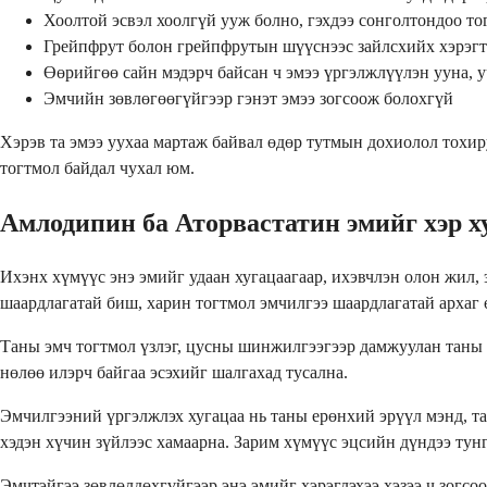
Хоолтой эсвэл хоолгүй ууж болно, гэхдээ сонголтондоо то
Грейпфрут болон грейпфрутын шүүснээс зайлсхийх хэрэгт
Өөрийгөө сайн мэдэрч байсан ч эмээ үргэлжлүүлэн ууна, у
Эмчийн зөвлөгөөгүйгээр гэнэт эмээ зогсоож болохгүй
Хэрэв та эмээ уухаа мартаж байвал өдөр тутмын дохиолол тохир
тогтмол байдал чухал юм.
Амлодипин ба Аторвастатин эмийг хэр ху
Ихэнх хүмүүс энэ эмийг удаан хугацаагаар, ихэвчлэн олон жил, 
шаардлагатай биш, харин тогтмол эмчилгээ шаардлагатай архаг
Таны эмч тогтмол үзлэг, цусны шинжилгээгээр дамжуулан таны эм
нөлөө илэрч байгаа эсэхийг шалгахад тусална.
Эмчилгээний үргэлжлэх хугацаа нь таны ерөнхий эрүүл мэнд, та
хэдэн хүчин зүйлээс хамаарна. Зарим хүмүүс эцсийн дүндээ тунг
Эмчтэйгээ зөвлөлдөхгүйгээр энэ эмийг хэрэглэхээ хэзээ ч зогсо