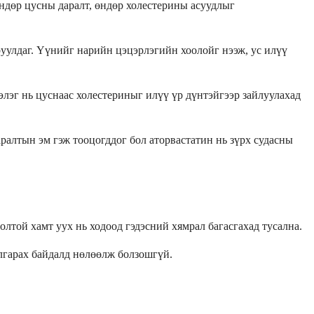
өндөр цусны даралт, өндөр холестерины асуудлыг
уулдаг. Үүнийг нарийн цэцэрлэгийн хоолойг нээж, ус илүү
лэг нь цуснаас холестериныг илүү үр дүнтэйгээр зайлуулахад
ралтын эм гэж тооцогддог бол аторвастатин нь зүрх судасны
олтой хамт уух нь ходоод гэдэсний хямрал багасгахад тусална.
ялгарах байдалд нөлөөлж болзошгүй.