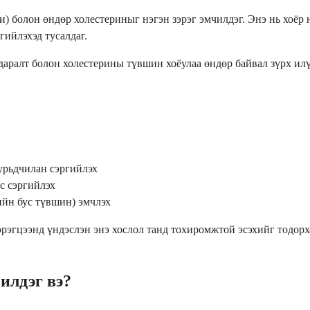
и) болон өндөр холестериныг нэгэн зэрэг эмчилдэг. Энэ нь хоёр
гийлэхэд тусалдаг.
 даралт болон холестерины түвшин хоёулаа өндөр байвал зүрх ил
урьдчилан сэргийлэх
с сэргийлэх
йн бус түвшин) эмчлэх
рэгцээнд үндэслэн энэ хослол танд тохиромжтой эсэхийг тодорх
илдэг вэ?