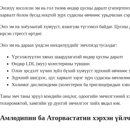
Энэхүү хосолсон эм нь гол төлөв өндөр цусны даралт (гипертенз
харвалт болон бусад ноцтой зүрх судасны өвчнөөс урьдчилан сэр
Энэ эм нь хоёулаатай хүмүүст, ялангуяа түгээмэл байдаг. Цусны
ирсэн стресст өртдөг.
Энэ эм нь дараах үндсэн нөхцөлүүдийг эмчлэхэд тусалдаг:
Үргэлжлүүлэн хянах шаардлагатай өндөр цусны даралт
Өндөр LDL (муу) холестерины түвшин
Олон эрсдэлт хүчин зүйл бүхий хүмүүст зүрхний өвчнөөс 
Зүрхний шигдээс, цус харвалт зэрэг зүрх судасны өвчлөлөө
Холимог дислипидеми (холестерин ба триглицеридын хэви
Таны эмч таны эрүүл мэндийн онцлог, одоогийн эмчилгээний хэ
тохиромжтой, хамгийн үр дүнтэй эмчилгээг хийх явдал юм.
Амлодипин ба Аторвастатин хэрхэн үйлч