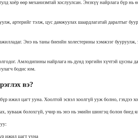
тулд хоёр өөр механизмтай хослуулсан. Энэхүү найрлага бүр нь 
улж, артерийг тэлж, цус дамжуулах шаардлагатай даралтыг буур
ажилладаг. Энэ нь таны биеийн холестерины хэмжээг бууруулж, э
олгодог. Амлодипины найрлага нь дунд зэргийн хүчтэй цусны да
уулагч бодис юм.
рэглэх вэ?
бүр ижил цагт ууна. Хоолтой эсвэл хоолгүй ууж болно, гэхдээ хо
лах, хувааж болохгүй, учир нь энэ нь эмийн шингэц болон биед 
уу:
үр ижил цагт ууна