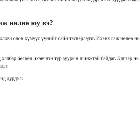
аж нөлөө юу вэ?
оловч олон хүмүүс үүнийг сайн тэсвэрлэдэг. Ихэнх гаж нөлөө нь
 хялбар бөгөөд ихэвчлэн түр зуурын шинжтэй байдаг. Эдгээр нь
дэг.
нд дурдъя: