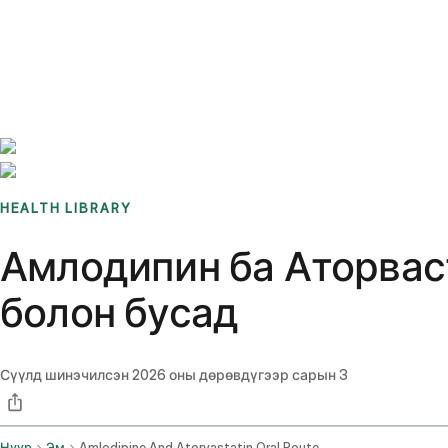
Benchmarks
Stories
FAQ
Sign up / Log in
HEALTH LIBRARY
Амлодипин ба Аторваста
болон бусад
Сүүлд шинэчилсэн
2026 оны дөрөвдүгээр сарын 3
Нүүр
Эм
Amlodipine And Atorvastatin Oral Route