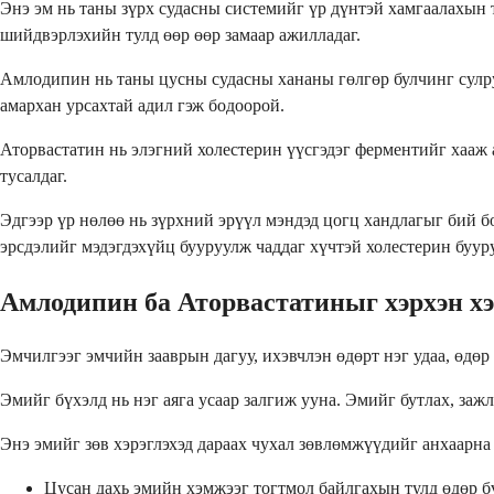
Энэ эм нь таны зүрх судасны системийг үр дүнтэй хамгаалахын 
шийдвэрлэхийн тулд өөр өөр замаар ажилладаг.
Амлодипин нь таны цусны судасны хананы гөлгөр булчинг сулру
амархан урсахтай адил гэж бодоорой.
Аторвастатин нь элэгний холестерин үүсгэдэг ферментийг хааж 
тусалдаг.
Эдгээр үр нөлөө нь зүрхний эрүүл мэндэд цогц хандлагыг бий б
эрсдэлийг мэдэгдэхүйц бууруулж чаддаг хүчтэй холестерин буур
Амлодипин ба Аторвастатиныг хэрхэн хэ
Эмчилгээг эмчийн зааврын дагуу, ихэвчлэн өдөрт нэг удаа, өдөр 
Эмийг бүхэлд нь нэг аяга усаар залгиж ууна. Эмийг бутлах, заж
Энэ эмийг зөв хэрэглэхэд дараах чухал зөвлөмжүүдийг анхаарна 
Цусан дахь эмийн хэмжээг тогтмол байлгахын тулд өдөр б