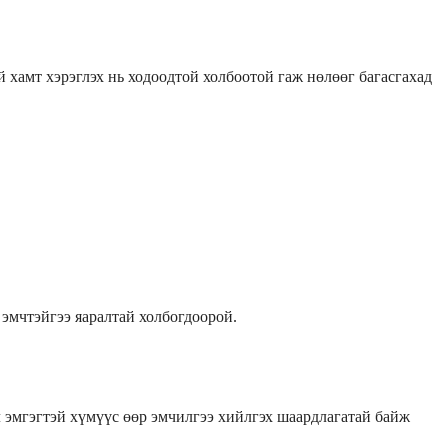
 хамт хэрэглэх нь ходоодтой холбоотой гаж нөлөөг багасгахад
 эмчтэйгээ яаралтай холбогдоорой.
 эмгэгтэй хүмүүс өөр эмчилгээ хийлгэх шаардлагатай байж