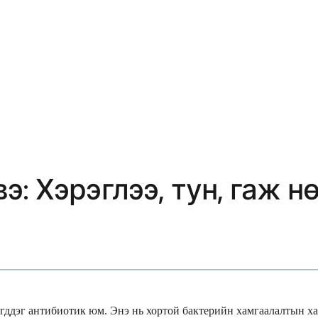
: Хэрэглээ, тун, гаж н
ддэг антибиотик юм. Энэ нь хортой бактерийн хамгаалалтын хан