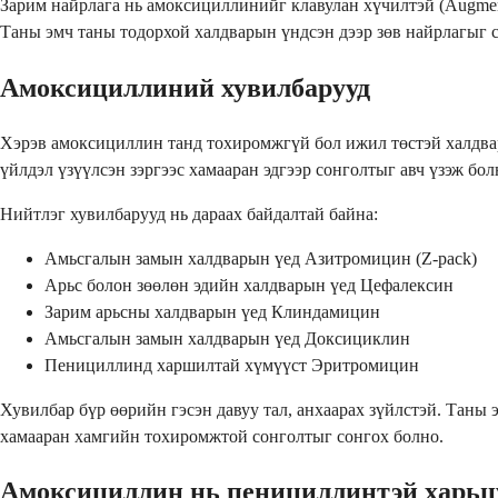
Зарим найрлага нь амоксициллинийг клавулан хүчилтэй (Augment
Таны эмч таны тодорхой халдварын үндсэн дээр зөв найрлагыг 
Амоксициллиний хувилбарууд
Хэрэв амоксициллин танд тохиромжгүй бол ижил төстэй халдвар
үйлдэл үзүүлсэн зэргээс хамааран эдгээр сонголтыг авч үзэж бол
Нийтлэг хувилбарууд нь дараах байдалтай байна:
Амьсгалын замын халдварын үед Азитромицин (Z-pack)
Арьс болон зөөлөн эдийн халдварын үед Цефалексин
Зарим арьсны халдварын үед Клиндамицин
Амьсгалын замын халдварын үед Доксициклин
Пенициллинд харшилтай хүмүүст Эритромицин
Хувилбар бүр өөрийн гэсэн давуу тал, анхаарах зүйлстэй. Таны
хамааран хамгийн тохиромжтой сонголтыг сонгох болно.
Амоксициллин нь пенициллинтэй харьцу