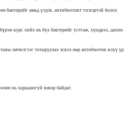
им бактерийг амьд үлдэх, антибиотикт тэсвэртэй болох
бүрэн курс хийх нь бүх бактерийг устгаж, хүндрэл, дахин
 таны эмчилгээг тохируулах эсвэл өөр антибиотик илүү үр
өлөө нь харьцангуй ховор байдаг.