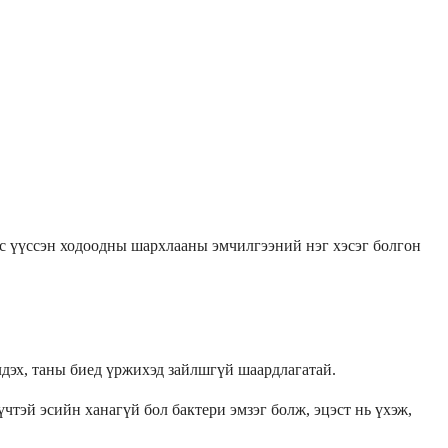
ас үүссэн ходоодны шархлааны эмчилгээний нэг хэсэг болгон
лдэх, таны биед үржихэд зайлшгүй шаардлагатай.
чтэй эсийн ханагүй бол бактери эмзэг болж, эцэст нь үхэж,