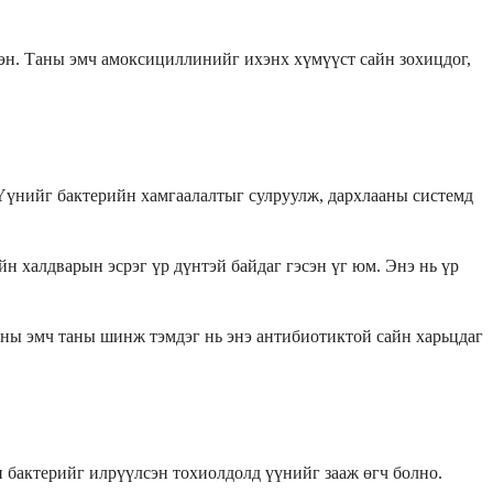
сэн. Таны эмч амоксициллинийг ихэнх хүмүүст сайн зохицдог,
 Үүнийг бактерийн хамгаалалтыг сулруулж, дархлааны системд
н халдварын эсрэг үр дүнтэй байдаг гэсэн үг юм. Энэ нь үр
аны эмч таны шинж тэмдэг нь энэ антибиотиктой сайн харьцдаг
 бактерийг илрүүлсэн тохиолдолд үүнийг зааж өгч болно.