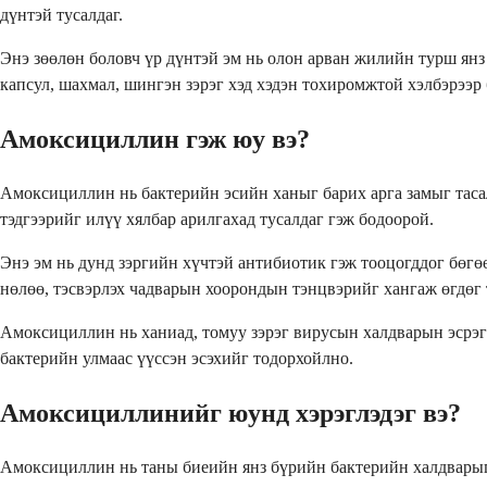
дүнтэй тусалдаг.
Энэ зөөлөн боловч үр дүнтэй эм нь олон арван жилийн турш ян
капсул, шахмал, шингэн зэрэг хэд хэдэн тохиромжтой хэлбэрээр 
Амоксициллин гэж юу вэ?
Амоксициллин нь бактерийн эсийн ханыг барих арга замыг таса
тэдгээрийг илүү хялбар арилгахад тусалдаг гэж бодоорой.
Энэ эм нь дунд зэргийн хүчтэй антибиотик гэж тооцогддог бөгөө
нөлөө, тэсвэрлэх чадварын хоорондын тэнцвэрийг хангаж өгдөг 
Амоксициллин нь ханиад, томуу зэрэг вирусын халдварын эсрэг
бактерийн улмаас үүссэн эсэхийг тодорхойлно.
Амоксициллинийг юунд хэрэглэдэг вэ?
Амоксициллин нь таны биеийн янз бүрийн бактерийн халдварыг 