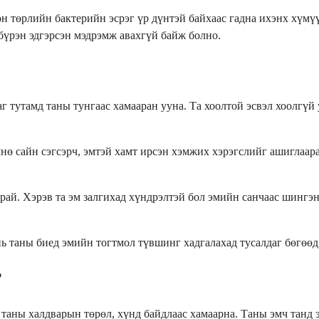
он төрлийн бактерийн эсрэг үр дүнтэй байхаас гадна ихэнх хүмүү
 бүрэн эдгэрсэн мэдрэмж авахгүй байж болно.
 тутамд таны тунгаас хамааран ууна. Та хоолтой эсвэл хоолгүй 
нө сайн сэгсэрч, эмтэй хамт ирсэн хэмжих хэрэгслийг ашиглаар
рай. Хэрэв та эм залгихад хүндрэлтэй бол эмийн санчаас шингэн 
 таны биед эмийн тогтмол түвшинг хадгалахад тусалдаг бөгөөд 
?
аны халдварын төрөл, хүнд байдлаас хамаарна. Таны эмч танд эм