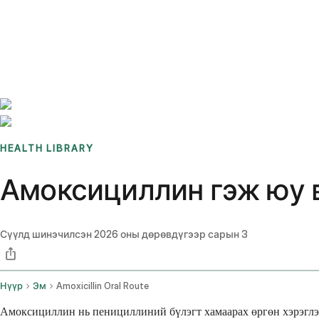
Benchmarks
Stories
FAQ
Sign up / Log in
HEALTH LIBRARY
Амоксициллин гэж юу вэ
Сүүлд шинэчилсэн
2026 оны дөрөвдүгээр сарын 3
Нүүр
Эм
Amoxicillin Oral Route
Амоксициллин нь пенициллиний бүлэгт хамаарах өргөн хэрэглэг