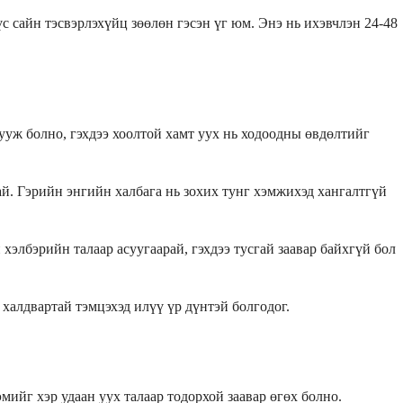
с сайн тэсвэрлэхүйц зөөлөн гэсэн үг юм. Энэ нь ихэвчлэн 24-48
ууж болно, гэхдээ хоолтой хамт уух нь ходоодны өвдөлтийг
ай. Гэрийн энгийн халбага нь зохих тунг хэмжихэд хангалтгүй
хэлбэрийн талаар асуугаарай, гэхдээ тусгай заавар байхгүй бол
халдвартай тэмцэхэд илүү үр дүнтэй болгодог.
ийг хэр удаан уух талаар тодорхой заавар өгөх болно.