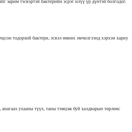
йг зарим тэсвэртэй бактерийн эсрэг илүү үр дүнтэй болгодог.
цсон тодорхой бактери, эсвэл өмнөх эмчилгээнд хэрхэн хариу
, анагаах ухааны түүх, таны тэмцэж буй халдварын төрлөөс