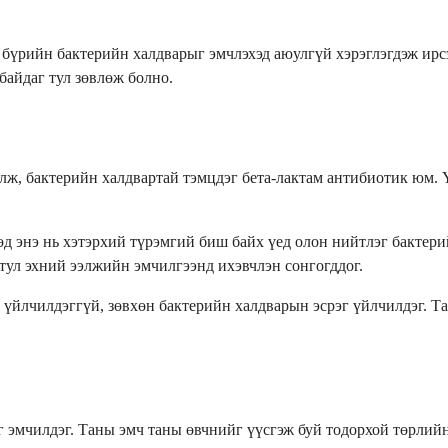
з бүрийн бактерийн халдварыг эмчлэхэд аюулгүй хэрэглэгдэж ир
байдаг тул зөвлөж болно.
лж, бактерийн халдвартай тэмцдэг бета-лактам антибиотик юм.
д энэ нь хэтэрхий түрэмгий биш байх үед олон нийтлэг бактерий
тул эхний ээлжийн эмчилгээнд ихэвчлэн сонгогддог.
 үйлчилдэггүй, зөвхөн бактерийн халдварын эсрэг үйлчилдэг. Т
эмчилдэг. Таны эмч таны өвчнийг үүсгэж буй тодорхой төрлийн