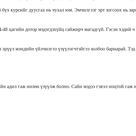
бүх курсийг дуусгах нь чухал юм. Эмчилгээг эрт зогсоох нь зар
-48 цагийн дотор мэдэгдэхүйц сайжирч магадгүй. Гэсэн хэдий ч 
л эрүүл мэндийн үйлчилгээ үзүүлэгчтэйгээ холбоо бариарай. Тэд
н адил гаж нөлөө үзүүлж болно. Сайн мэдээ гэвэл ноцтой гаж н