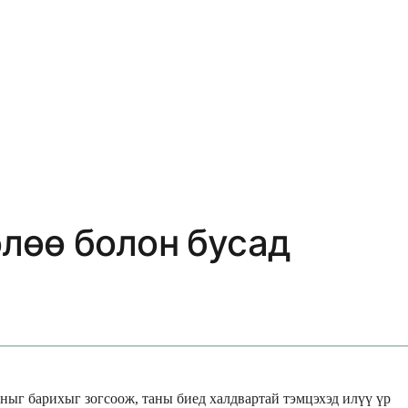
өлөө болон бусад
ыг барихыг зогсоож, таны биед халдвартай тэмцэхэд илүү үр