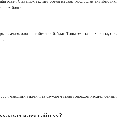
in эсвэл Clavamox гэх мэт брэнд нэрээр) хослуулан антибиотики
сонгох болно.
ыг эмчлэх олон антибиотик байдаг. Таны эмч таны харшил, орол
но.
 эрүүл мэндийн үйлчилгээ үзүүлэгч таны тодорхой нөхцөл байдал
улахад илүү сайн уу?