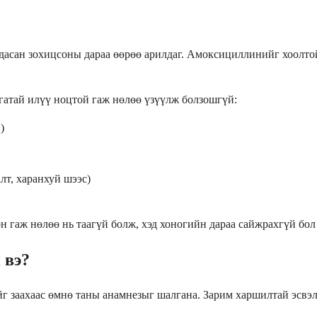
 дасан зохицсоны дараа өөрөө арилдаг. Амоксициллинийг хоолтой
гатай илүү ноцтой гаж нөлөө үзүүлж болзошгүй:
)
т, харанхуй шээс)
н гаж нөлөө нь таагүй болж, хэд хоногийн дараа сайжрахгүй бол
 вэ?
 заахаас өмнө таны анамнезыг шалгана. Зарим харшилтай эсвэл