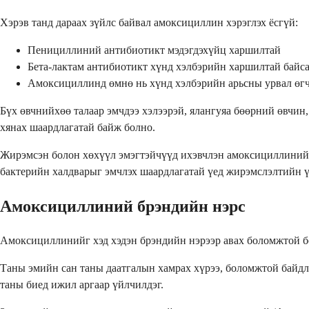
Хэрэв танд дараах зүйлс байвал амоксициллин хэрэглэх ёсгүй:
Пенициллиний антибиотикт мэдэгдэхүйц харшилтай
Бета-лактам антибиотикт хүнд хэлбэрийн харшилтай байса
Амоксициллинд өмнө нь хүнд хэлбэрийн арьсны урвал өгч
Бүх өвчнийхөө талаар эмчдээ хэлээрэй, ялангуяа бөөрний өвчин,
хянах шаардлагатай байж болно.
Жирэмсэн болон хөхүүл эмэгтэйчүүд ихэвчлэн амоксициллинийг 
бактерийн халдварыг эмчлэх шаардлагатай үед жирэмслэлтийн ү
Амоксициллиний брэндийн нэрс
Амоксициллинийг хэд хэдэн брэндийн нэрээр авах боломжтой бол
Таны эмийн сан таны даатгалын хамрах хүрээ, боломжтой байдл
таны биед ижил аргаар үйлчилдэг.