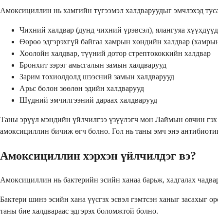
Амоксициллин нь хамгийн түгээмэл халдваруудыг эмчлэхэд туса
Чихний халдвар (дунд чихний үрэвсэл), ялангуяа хүүхдүүд
Өөрөө эдгэрэхгүй байгаа хамрын хөндийн халдвар (хамры
Хоолойн халдвар, түүний дотор стрептококкийн халдвар
Бронхит зэрэг амьсгалын замын халдварууд
Зарим тохиолдолд шээсний замын халдварууд
Арьс болон зөөлөн эдийн халдварууд
Шүдний эмчилгээний дараах халдварууд
Таны эрүүл мэндийн үйлчилгээ үзүүлэгч мөн Лаймын өвчин гэх м
амоксициллин бичиж өгч болно. Гол нь таны эмч энэ антибиотик
Амоксициллин хэрхэн үйлчилдэг вэ?
Амоксициллин нь бактерийн эсийн ханаа барьж, хадгалах чадвар
Бактери шинэ эсийн хана үүсгэх эсвэл гэмтсэн ханыг засахыг ор
таны бие халдвараас эдгэрэх боломжтой болно.