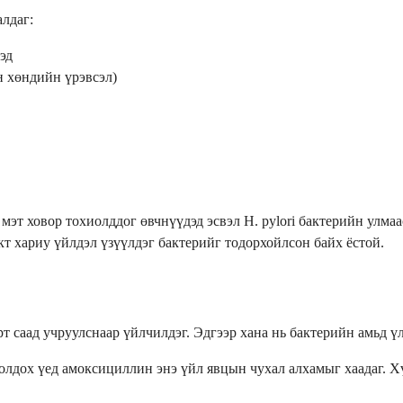
лдаг:
эд
н хөндийн үрэвсэл)
эт ховор тохиолддог өвчнүүдэд эсвэл H. pylori бактерийн улма
т хариу үйлдэл үзүүлдэг бактерийг тодорхойлсон байх ёстой.
т саад учруулснаар үйлчилдэг. Эдгээр хана нь бактерийн амьд ү
олдох үед амоксициллин энэ үйл явцын чухал алхамыг хаадаг. Хү