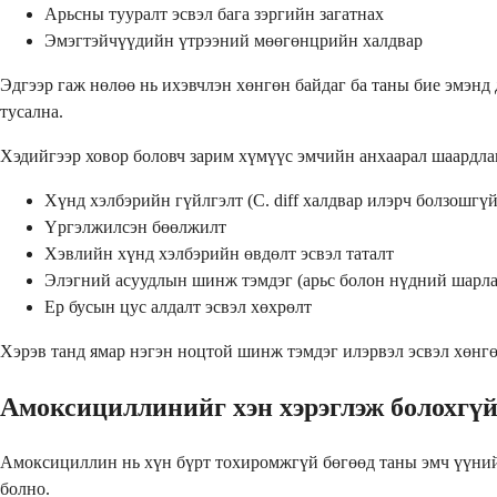
Арьсны тууралт эсвэл бага зэргийн загатнах
Эмэгтэйчүүдийн үтрээний мөөгөнцрийн халдвар
Эдгээр гаж нөлөө нь ихэвчлэн хөнгөн байдаг ба таны бие эмэнд
тусална.
Хэдийгээр ховор боловч зарим хүмүүс эмчийн анхаарал шаардла
Хүнд хэлбэрийн гүйлгэлт (C. diff халдвар илэрч болзошгүй
Үргэлжилсэн бөөлжилт
Хэвлийн хүнд хэлбэрийн өвдөлт эсвэл таталт
Элэгний асуудлын шинж тэмдэг (арьс болон нүдний шарлал
Ер бусын цус алдалт эсвэл хөхрөлт
Хэрэв танд ямар нэгэн ноцтой шинж тэмдэг илэрвэл эсвэл хөнгө
Амоксициллинийг хэн хэрэглэж болохгүй
Амоксициллин нь хүн бүрт тохиромжгүй бөгөөд таны эмч үүнийг
болно.