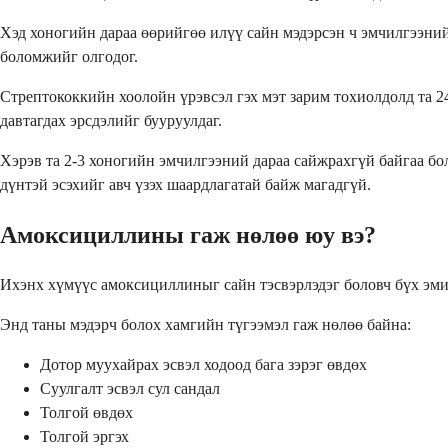
Хэд хоногийн дараа өөрийгөө илүү сайн мэдэрсэн ч эмчилгээний 
боломжийг олгодог.
Стрептококкийн хоолойн үрэвсэл гэх мэт зарим тохиолдолд та 24
давтагдах эрсдэлийг бууруулдаг.
Хэрэв та 2-3 хоногийн эмчилгээний дараа сайжрахгүй байгаа бо
дүнтэй эсэхийг авч үзэх шаардлагатай байж магадгүй.
Амоксициллины гаж нөлөө юу вэ?
Ихэнх хүмүүс амоксициллиныг сайн тэсвэрлэдэг боловч бүх эмий
Энд таны мэдэрч болох хамгийн түгээмэл гаж нөлөө байна:
Дотор муухайрах эсвэл ходоод бага зэрэг өвдөх
Суулгалт эсвэл сул сандал
Толгой өвдөх
Толгой эргэх