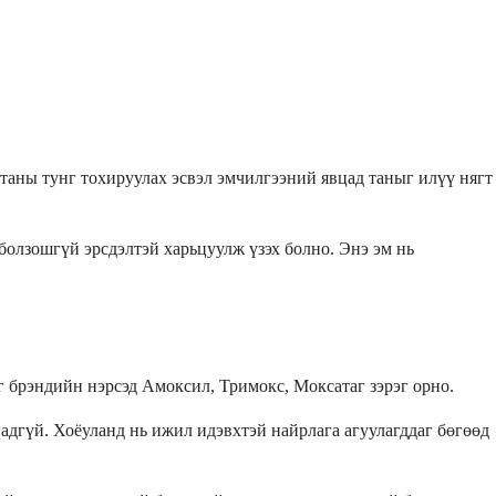
д таны тунг тохируулах эсвэл эмчилгээний явцад таныг илүү нягт
болзошгүй эрсдэлтэй харьцуулж үзэх болно. Энэ эм нь
 брэндийн нэрсэд Амоксил, Тримокс, Моксатаг зэрэг орно.
адгүй. Хоёуланд нь ижил идэвхтэй найрлага агуулагддаг бөгөөд