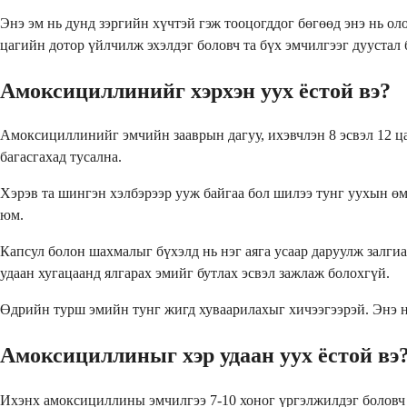
Энэ эм нь дунд зэргийн хүчтэй гэж тооцогддог бөгөөд энэ нь ол
цагийн дотор үйлчилж эхэлдэг боловч та бүх эмчилгээг дуустал
Амоксициллинийг хэрхэн уух ёстой вэ?
Амоксициллинийг эмчийн зааврын дагуу, ихэвчлэн 8 эсвэл 12 цаг
багасгахад тусална.
Хэрэв та шингэн хэлбэрээр ууж байгаа бол шилээ тунг уухын өм
юм.
Капсул болон шахмалыг бүхэлд нь нэг аяга усаар даруулж залгиа
удаан хугацаанд ялгарах эмийг бутлах эсвэл зажлаж болохгүй.
Өдрийн турш эмийн тунг жигд хуваарилахыг хичээгээрэй. Энэ нь
Амоксициллиныг хэр удаан уух ёстой вэ
Ихэнх амоксициллины эмчилгээ 7-10 хоног үргэлжилдэг боловч т