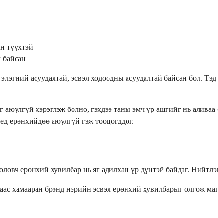
н түүхтэй
 байсан
 элэгний асуудалтай, эсвэл ходоодны асуудалтай байсан бол. Тэ
аюулгүй хэрэглэж болно, гэхдээ таны эмч үр ашгийг нь аливаа 
ед ерөнхийдөө аюулгүй гэж тооцогддог.
овч ерөнхий хувилбар нь яг адилхан үр дүнтэй байдаг. Нийтлэг
аас хамааран брэнд нэрийн эсвэл ерөнхий хувилбарыг олгож маг