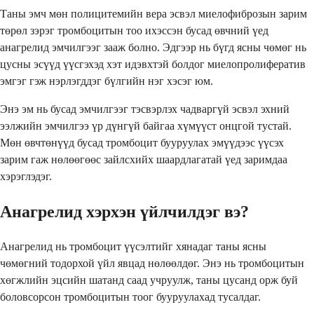
Таны эмч мөн полицитемийн вера эсвэл миелофиброзын зарим
төрөл зэрэг тромбоцитын тоо ихэссэн бусад өвчний үед
анагрелид эмчилгээг зааж болно. Эдгээр нь бүгд ясны чөмөг нь
цусны эсүүд үүсгэхэд хэт идэвхтэй болдог миелопролифератив
эмгэг гэж нэрлэгддэг бүлгийн нэг хэсэг юм.
Энэ эм нь бусад эмчилгээг тэсвэрлэх чадваргүй эсвэл эхний
ээлжийн эмчилгээ үр дүнгүй байгаа хүмүүст онцгой тустай.
Мөн өвчтөнүүд бусад тромбоцит бууруулах эмүүдээс үүсэх
зарим гаж нөлөөгөөс зайлсхийх шаардлагатай үед заримдаа
хэрэглэдэг.
Анагрелид хэрхэн үйлчилдэг вэ?
Анагрелид нь тромбоцит үүсэлтийг хянадаг таны ясны
чөмөгний тодорхой үйл явцад нөлөөлдөг. Энэ нь тромбоцитын
хөгжлийн эцсийн шатанд саад учруулж, таны цусанд орж буй
боловсорсон тромбоцитын тоог бууруулахад тусалдаг.