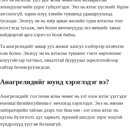
зохицуулагчийн үүрэг гүйцэтгэдэг. Энэ нь ялтас үүсэхийг бүрэн
зогсоохгүй, харин илүү хэвийн түвшинд удаашруулахад
тусалдаг. Энэхүү эм нь хоёр арван жилийн турш ялтасны тоог
ихэсгэхэд тусалж, эмч болон өвчтөнүүдэд энэ өвчнийг хянах
найдвартай арга хэрэгсэл болж байна.
Та анагрелидийг амаар уух жижиг капсул хэлбэрээр ихэвчлэн
олж болно. Энэхүү эм нь ялтасны түвшинг гэнэт өөрчлөхөөс
илүүтэйгээр тогтмол, хяналттай бууруулах зорилготойгоор
сайтар боловсруулагдсан.
Анагрелидийг юунд хэрэглэдэг вэ?
Анагрелидийг гол төлөв ясны чөмөг нь хэт олон ялтас үүсгэдэг
essential thrombocythemia-г эмчлэхэд хэрэглэдэг. Энэ нь зөвхөн
лабораторийн тайлан дээрх тоо биш юм - хэт олон ялтас нь
цусны бүлэгнэлт, цус харвалт, зүрхний шигдээс зэрэг ноцтой
хүндрэлүүд үүсгэж болзошгүй.