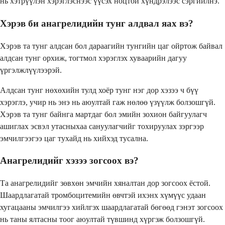
нь хэтрүүлэн хэрэглэснээс үүсэх ноцтой хүндрэлээс сэргийлнэ.
Хэрэв би анагрелидийн тунг алдвал яах вэ?
Хэрэв та тунг алдсан бол дараагийн тунгийн цаг ойртож байвал
алдсан тунг орхиж, тогтмол хэрэглэх хуваарийн дагуу
үргэлжлүүлээрэй.
Алдсан тунг нөхөхийн тулд хоёр тунг нэг дор хэзээ ч бүү
хэрэглэ, учир нь энэ нь аюултай гаж нөлөө үзүүлж болзошгүй.
Хэрэв та тунг байнга мартдаг бол эмийн зохион байгуулагч
ашиглах эсвэл утасныхаа сануулагчийг тохируулах зэргээр
эмчилгээгээ цаг тухайд нь хийхэд тусална.
Анагрелидийг хэзээ зогсоох вэ?
Та анагрелидийг зөвхөн эмчийн хяналтан дор зогсоох ёстой.
Шаардлагатай тромбоцитемийн өвчтэй ихэнх хүмүүс удаан
хугацааны эмчилгээ хийлгэх шаардлагатай бөгөөд гэнэт зогсоох
нь таны ялтасны тоог аюултай түвшинд хүргэж болзошгүй.