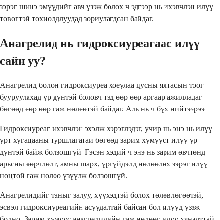
зэрэг шинэ эмүүдийг авч үзэж болох ч эдгээр нь ихэвчлэн илүү
төвөгтэй тохиолдлуудад зориулагдсан байдаг.
Анагрелид нь гидроксиуреагаас илүү
сайн уу?
Анагрелид болон гидроксиуреа хоёулаа цусны ялтасын тоог
бууруулахад үр дүнтэй боловч тэд өөр өөр аргаар ажилладаг
бөгөөд өөр өөр гаж нөлөөтэй байдаг. Аль нь ч бүх нийтээрээ
Гидроксиуреаг ихэвчлэн эхэлж хэрэглэдэг, учир нь энэ нь илүү
урт хугацааны туршлагатай бөгөөд зарим хүмүүст илүү үр
дүнтэй байж болзошгүй. Гэсэн хэдий ч энэ нь зарим өвчтөнд
арьсны өөрчлөлт, амны шарх, үргүйдэлд нөлөөлөх зэрэг илүү
ноцтой гаж нөлөө үзүүлж болзошгүй.
Анагрелидийг таныг залуу, хүүхэдтэй болох төлөвлөгөөтэй,
эсвэл гидроксиуреагийн асуудалтай байсан бол илүүд үзэж
болно. Зарим хүмүүс анагрелидийн гаж нөлөөг илүү хяналттай