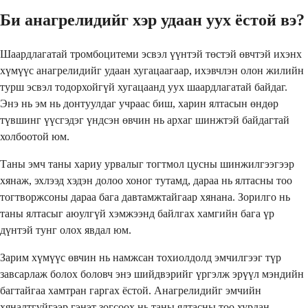
Би анагрелидийг хэр удаан уух ёстой вэ?
Шаардлагатай тромбоцитеми эсвэл үүнтэй төстэй өвчтэй ихэнх
хүмүүс анагрелидийг удаан хугацаагаар, ихэвчлэн олон жилийн
турш эсвэл тодорхойгүй хугацаанд уух шаардлагатай байдаг.
Энэ нь эм нь донтуулдаг учраас биш, харин ялтасын өндөр
түвшинг үүсгэдэг үндсэн өвчин нь архаг шинжтэй байдагтай
холбоотой юм.
Таны эмч таны хариу урвалыг тогтмол цусны шинжилгээгээр
хянаж, эхлээд хэдэн долоо хоног тутамд, дараа нь ялтасны тоо
тогтворжсоны дараа бага давтамжтайгаар хянана. Зорилго нь
таны ялтасыг аюулгүй хэмжээнд байлгах хамгийн бага үр
дүнтэй тунг олох явдал юм.
Зарим хүмүүс өвчин нь намжсан тохиолдолд эмчилгээг түр
завсарлаж болох боловч энэ шийдвэрийг үргэлж эрүүл мэндийн
багтайгаа хамтран гаргах ёстой. Анагрелидийг эмчийн
хяналтгүйгээр гэнэт зогсоох нь таны ялтасны тоо хурдан