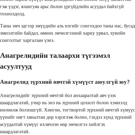
гэж үздэг, ялангуяа арьс болон үргүйдлийн асуудал байхгүй
тохиолдолд.
Таны эмч эдгээр эмүүдийн аль нэгийг сонгохдоо таны нас, бусад
эмнэлгийн байдал, өмнөх эмчилгээний хариу урвал, хувийн
сонголтыг харгалзан үзнэ.
Анагрелидийн талаархи түгээмэл
асуултууд
Анагрелид зүрхний өвчтэй хүмүүст аюулгүй юу?
Анагрелидийг зүрхний өвчтэй бол анхааралтай авч үзэх
шаардлагатай, учир нь энэ нь зүрхний цохилт болон хэмнэлд
нөлөөлж болзошгүй. Хөнгөн, тогтвортой зүрхний өвчтэй хүмүүс
үүнийг нягт хяналтан дор хэрэглэж болно, гэхдээ хүнд зүрхний
асуудалтай хүмүүс ихэвчлэн өөр эмчилгээ хийлгэх
шаардлагатай.