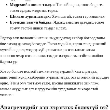
Мэдрэлийн шинж тэмдэг:
Толгой өвдөх, толгой эргэх,
эсвэл сулрах мэдрэмж төрөх.
Шингэн хуримтлагдах:
Хөл, шагай, эсвэл гар хавагнах.
Ерөнхий таагүй байдал:
Ядрах, амьсгал давчдах, эсвэл
томуу төстэй шинж тэмдэг илрэх.
Эдгээр гаж нөлөөний ихэнх нь удирдахад хялбар бөгөөд таны
бие эмэнд дасахад багасдаг. Гэсэн хэдий ч, хэрэв танд цээжний
хүчтэй өвдөлт, мэдэгдэхүйц хавагнах, эсвэл таныг санаа
зовоосон ямар нэгэн шинж тэмдэг илэрвэл эмчтэйгээ холбоо
барина уу.
Ховор боловч ноцтой гаж нөлөөнд зүрхний хэм алдагдах,
шингэний хүнд хэлбэрийн хуримтлагдах, эсвэл элэгний асуудал
орно. Таны эмч тогтмол үзлэг, цусны шинжилгээ хийлгэж,
аливаа асуудлыг эрт илрүүлэхийн тулд таныг анхааралтай
хянана.
Анагрелидийг хэн хэрэглэж болохгүй вэ?