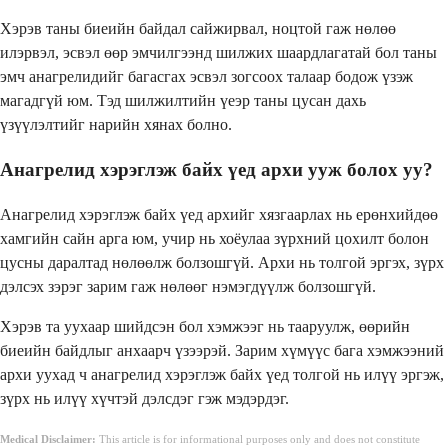
Хэрэв таны биеийн байдал сайжирвал, ноцтой гаж нөлөө
илэрвэл, эсвэл өөр эмчилгээнд шилжих шаардлагатай бол таны
эмч анагрелидийг багасгах эсвэл зогсоох талаар бодож үзэж
магадгүй юм. Тэд шилжилтийн үеэр таны цусан дахь
үзүүлэлтийг нарийн хянах болно.
Анагрелид хэрэглэж байх үед архи ууж болох уу?
Анагрелид хэрэглэж байх үед архийг хязгаарлах нь ерөнхийдөө
хамгийн сайн арга юм, учир нь хоёулаа зүрхний цохилт болон
цусны даралтад нөлөөлж болзошгүй. Архи нь толгой эргэх, зүрх
дэлсэх зэрэг зарим гаж нөлөөг нэмэгдүүлж болзошгүй.
Хэрэв та уухаар шийдсэн бол хэмжээг нь тааруулж, өөрийн
биеийн байдлыг анхаарч үзээрэй. Зарим хүмүүс бага хэмжээний
архи уухад ч анагрелид хэрэглэж байх үед толгой нь илүү эргэж,
зүрх нь илүү хүчтэй дэлсдэг гэж мэдэрдэг.
Medical Disclaimer:
This article is for informational purposes only and does not constitute