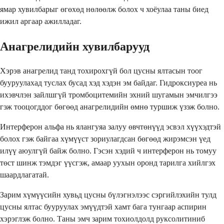
ямар хувилбарыг өгөхөд нөлөөлж болох ч хоёулаа таны биед
ижил аргаар ажилладаг.
Анагрелидийн хувилбарууд
Хэрэв анагрелид танд тохирохгүй бол цусны ялтасын тоог
бууруулахад туслах бусад хэд хэдэн эм байдаг. Гидроксиуреа нь
ихэвчлэн зайлшгүй тромбоцитемийн эхний шугамын эмчилгээ
гэж тооцогддог бөгөөд анагрелидийн өмнө туршиж үзэж болно.
Интерферон альфа нь ялангуяа залуу өвчтөнүүд эсвэл хүүхэдтэй
болох гэж байгаа хүмүүст зориулагдсан бөгөөд жирэмсэн үед
илүү аюулгүй байж болно. Гэсэн хэдий ч интерферон нь томуу
төст шинж тэмдэг үүсгэж, амаар уухын оронд тарилга хийлгэх
шаардлагатай.
Зарим хүмүүсийн хувьд цусны бүлэгнэлээс сэргийлэхийн тулд
цусны ялтас бууруулах эмүүдтэй хамт бага тунгаар аспирин
хэрэглэж болно. Таны эмч зарим тохиолдолд руксолитиниб