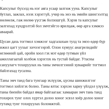
Капсулыг бүхэлд нь нэг аяга усаар залгиж ууна. Капсулыг
бутлах, зажлах, нээх хэрэггүй, учир нь энэ нь эмийн шингээлтэд
нөлөөлж, гаж нөлөө үүсгэж болзошгүй. Хэрэв та капсулыг
залгихад хүндрэлтэй бол эмчтэйгээ ярилцаж, өөр арга хэмжээ
аваарай.
Цусан дахь тогтмол хэмжээг хадгалахын тулд та эмээ өдөр бүр
ижил цагт уухыг хичээгээрэй. Олон хүмүүс анагрелидийг
өглөөний цай, оройн хоол гэх мэт өдөр тутмын үйл
ажиллагаатай холбож хэрэглэх нь тустай байдаг. Утасны
сануулагч тохируулах нь таны эмчилгээний хуваарийг тогтмол
байлгахад тусална.
Таны эмч танд бага тунгаар эхлүүлж, цусны шинжилгээг
тогтмол хийлгэх болно. Таны ялтас хэрхэн хариу үйлдэл үзүүлж,
таны биеийн байдал ямар байгаагаас хамааран эмч тань танд
тохирох тунг олох хүртэл долоо хоног эсвэл хоёр долоо хоног
тутамд тунг тохируулах боломжтой.