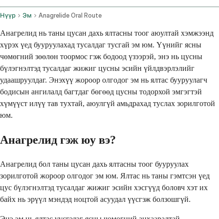
Нүүр
Эм
Anagrelide Oral Route
Анагрелид нь таны цусан дахь ялтасны тоог аюултай хэмжээнд
хүрэх үед бууруулахад тусалдаг тусгай эм юм. Үүнийг ясны
чөмөгний зөөлөн тоормос гэж бодоод үзээрэй, энэ нь цусны
бүлэгнэлтэд тусалдаг жижиг цусны эсийн үйлдвэрлэлийг
удаашруулдаг. Энэхүү жороор олгодог эм нь ялтас бууруулагч
бодисын ангилалд багтдаг бөгөөд цусны тодорхой эмгэгтэй
хүмүүст илүү тав тухтай, аюулгүй амьдрахад туслах зорилготой
юм.
Анагрелид гэж юу вэ?
Анагрелид бол таны цусан дахь ялтасны тоог бууруулах
зорилготой жороор олгодог эм юм. Ялтас нь таны гэмтсэн үед
цус бүлэгнэлтэд тусалдаг жижиг эсийн хэсгүүд боловч хэт их
байх нь эрүүл мэндэд ноцтой асуудал үүсгэж болзошгүй.
Энэ эм нь ялтас үүсгэдэг ясны чөмөгний анхааралтай