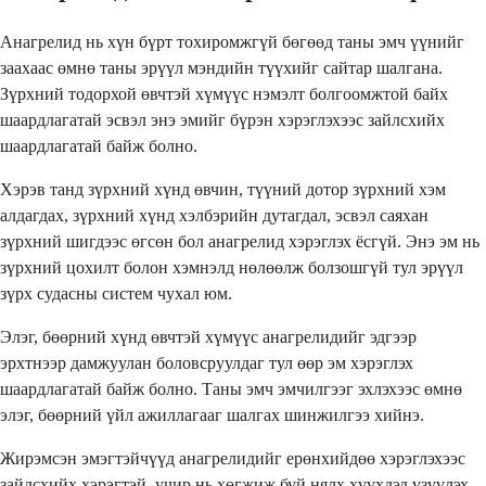
Анагрелид нь хүн бүрт тохиромжгүй бөгөөд таны эмч үүнийг
заахаас өмнө таны эрүүл мэндийн түүхийг сайтар шалгана.
Зүрхний тодорхой өвчтэй хүмүүс нэмэлт болгоомжтой байх
шаардлагатай эсвэл энэ эмийг бүрэн хэрэглэхээс зайлсхийх
шаардлагатай байж болно.
Хэрэв танд зүрхний хүнд өвчин, түүний дотор зүрхний хэм
алдагдах, зүрхний хүнд хэлбэрийн дутагдал, эсвэл саяхан
зүрхний шигдээс өгсөн бол анагрелид хэрэглэх ёсгүй. Энэ эм нь
зүрхний цохилт болон хэмнэлд нөлөөлж болзошгүй тул эрүүл
зүрх судасны систем чухал юм.
Элэг, бөөрний хүнд өвчтэй хүмүүс анагрелидийг эдгээр
эрхтнээр дамжуулан боловсруулдаг тул өөр эм хэрэглэх
шаардлагатай байж болно. Таны эмч эмчилгээг эхлэхээс өмнө
элэг, бөөрний үйл ажиллагааг шалгах шинжилгээ хийнэ.
Жирэмсэн эмэгтэйчүүд анагрелидийг ерөнхийдөө хэрэглэхээс
зайлсхийх хэрэгтэй, учир нь хөгжиж буй нялх хүүхдэд үзүүлэх