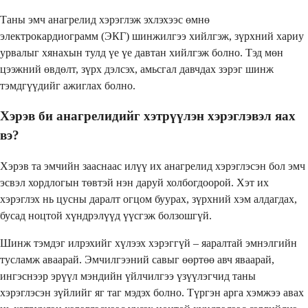
Таны эмч анагрелид хэрэглэж эхлэхээс өмнө
электрокардиограмм (ЭКГ) шинжилгээ хийлгэж, зүрхний хариу
урвалыг хянахын тулд үе үе давтан хийлгэж болно. Тэд мөн
цээжний өвдөлт, зүрх дэлсэх, амьсгал давчдах зэрэг шинж
тэмдгүүдийг ажиглах болно.
Хэрэв би анагрелидийг хэтрүүлэн хэрэглэвэл яах
вэ?
Хэрэв та эмчийн зааснаас илүү их анагрелид хэрэглэсэн бол эмч
эсвэл хордлогын төвтэй нэн даруй холбогдоорой. Хэт их
хэрэглэх нь цусны даралт огцом буурах, зүрхний хэм алдагдах,
бусад ноцтой хүндрэлүүд үүсгэж болзошгүй.
Шинж тэмдэг илрэхийг хүлээх хэрэггүй – яаралтай эмнэлгийн
тусламж аваарай. Эмчилгээний савыг өөртөө авч яваарай,
ингэснээр эрүүл мэндийн үйлчилгээ үзүүлэгчид таны
хэрэглэсэн зүйлийг яг таг мэдэх болно. Түргэн арга хэмжээ авах