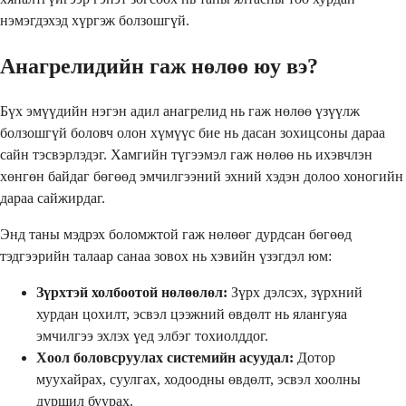
нэмэгдэхэд хүргэж болзошгүй.
Анагрелидийн гаж нөлөө юу вэ?
Бүх эмүүдийн нэгэн адил анагрелид нь гаж нөлөө үзүүлж
болзошгүй боловч олон хүмүүс бие нь дасан зохицсоны дараа
сайн тэсвэрлэдэг. Хамгийн түгээмэл гаж нөлөө нь ихэвчлэн
хөнгөн байдаг бөгөөд эмчилгээний эхний хэдэн долоо хоногийн
дараа сайжирдаг.
Энд таны мэдрэх боломжтой гаж нөлөөг дурдсан бөгөөд
тэдгээрийн талаар санаа зовох нь хэвийн үзэгдэл юм:
Зүрхтэй холбоотой нөлөөлөл:
Зүрх дэлсэх, зүрхний
хурдан цохилт, эсвэл цээжний өвдөлт нь ялангуяа
эмчилгээ эхлэх үед элбэг тохиолддог.
Хоол боловсруулах системийн асуудал:
Дотор
муухайрах, суулгах, ходоодны өвдөлт, эсвэл хоолны
дуршил буурах.