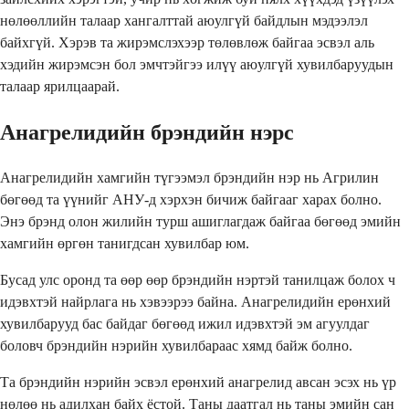
нөлөөллийн талаар хангалттай аюулгүй байдлын мэдээлэл
байхгүй. Хэрэв та жирэмслэхээр төлөвлөж байгаа эсвэл аль
хэдийн жирэмсэн бол эмчтэйгээ илүү аюулгүй хувилбаруудын
талаар ярилцаарай.
Анагрелидийн брэндийн нэрс
Анагрелидийн хамгийн түгээмэл брэндийн нэр нь Агрилин
бөгөөд та үүнийг АНУ-д хэрхэн бичиж байгааг харах болно.
Энэ брэнд олон жилийн турш ашиглагдаж байгаа бөгөөд эмийн
хамгийн өргөн танигдсан хувилбар юм.
Бусад улс оронд та өөр өөр брэндийн нэртэй танилцаж болох ч
идэвхтэй найрлага нь хэвээрээ байна. Анагрелидийн ерөнхий
хувилбарууд бас байдаг бөгөөд ижил идэвхтэй эм агуулдаг
боловч брэндийн нэрийн хувилбараас хямд байж болно.
Та брэндийн нэрийн эсвэл ерөнхий анагрелид авсан эсэх нь үр
нөлөө нь адилхан байх ёстой. Таны даатгал нь таны эмийн сан