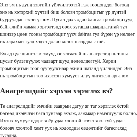
Энэ эм нь дунд зэргийн үйлчилгээтэй гэж тооцогддог бөгөөд
энэ нь хэтэрхий хүчтэй биш боловч тромбоцитыг үр дүнтэй
бууруулдаг гэсэн үг юм. Цусан дахь одоо байгаа тромбоцитууд
байгалийн жамаар эргэлтэнд орох хугацаа шаардлагатай тул
шинээр цөөн тооны тромбоцит үүсч байгаа тул бүрэн үр нөлөөг
нь харахын тулд хэдэн долоо хоног шаардлагатай.
Бусад цус шингэлэх эмүүдээс ялгаатай нь анагрелид нь таны
цусыг бүлэгнүүлэх чадварт шууд нөлөөлдөггүй. Харин
тромбоцитын тоог бууруулснаар эхний шатанд үйлчилдэг. Энэ
нь тромбоцитын тоо ихэссэн хүмүүст илүү чиглэсэн арга юм.
Анагрелидийг хэрхэн хэрэглэх вэ?
Та анагрелидийг эмчийн зааврын дагуу яг таг хэрэглэх ёстой
бөгөөд ихэвчлэн бага тунгаар эхэлж, аажмаар нэмэгдүүлж болно.
Ихэнх хүмүүс өдөрт хоёр удаа хоолтой эсвэл хоолгүй уудаг
боловч хоолтой хамт уух нь ходоодны өвдөлтийг багасгахад
тусална.