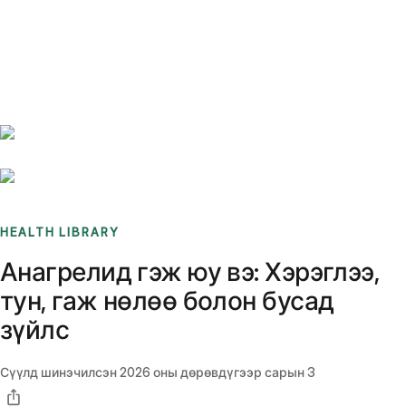
Benchmarks
Stories
FAQ
Sign up / Log in
HEALTH LIBRARY
Анагрелид гэж юу вэ: Хэрэглээ,
тун, гаж нөлөө болон бусад
зүйлс
Сүүлд шинэчилсэн
2026 оны дөрөвдүгээр сарын 3