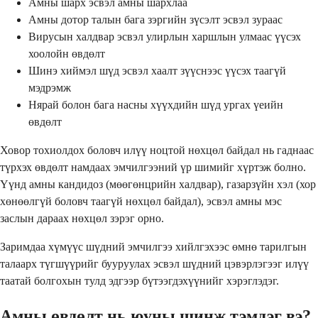
Амны шарх эсвэл амны шархлаа
Амны дотор талын бага зэргийн зүсэлт эсвэл зураас
Вирусын халдвар эсвэл улирлын харшлын улмаас үүсэх
хоолойн өвдөлт
Шинэ хиймэл шүд эсвэл хаалт зүүснээс үүсэх таагүй
мэдрэмж
Нярай болон бага насны хүүхдийн шүд ургах үеийн
өвдөлт
Ховор тохиолдох боловч илүү ноцтой нөхцөл байдал нь гаднаас
түрхэх өвдөлт намдаах эмчилгээний үр шимийг хүртэж болно.
Үүнд амны кандидоз (мөөгөнцрийн халдвар), газарзүйн хэл (хор
хөнөөлгүй боловч таагүй нөхцөл байдал), эсвэл амны мэс
заслын дараах нөхцөл зэрэг орно.
Заримдаа хүмүүс шүдний эмчилгээ хийлгэхээс өмнө тарилгын
талаарх түгшүүрийг бууруулах эсвэл шүдний цэвэрлэгээг илүү
таатай болгохын тулд эдгээр бүтээгдэхүүнийг хэрэглэдэг.
Амны өвдөлт нь юуны шинж тэмдэг вэ?