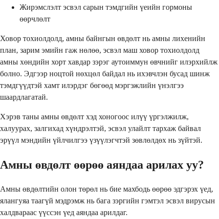
Жирэмслэлт эсвэл сарын тэмдгийн үеийн гормоны
өөрчлөлт
Ховор тохиолдолд, амны байнгын өвдөлт нь амны лихенийн
план, зарим эмийн гаж нөлөө, эсвэл маш ховор тохиолдолд
амны хөндийн хорт хавдар зэрэг аутоиммун өвчнийг илэрхийлж
болно. Эдгээр ноцтой нөхцөл байдал нь ихэвчлэн бусад шинж
тэмдгүүдтэй хамт илэрдэг бөгөөд мэргэжлийн үнэлгээ
шаардлагатай.
Хэрэв таны амны өвдөлт хэд хоногоос илүү үргэлжилж,
халуурах, залгихад хүндрэлтэй, эсвэл улайлт тархаж байвал
эрүүл мэндийн үйлчилгээ үзүүлэгчтэй зөвлөлдөх нь зүйтэй.
Амны өвдөлт өөрөө аяндаа арилах уу?
Амны өвдөлтийн олон төрөл нь бие махбодь өөрөө эдгэрэх үед,
ялангуяа таагүй мэдрэмж нь бага зэргийн гэмтэл эсвэл вирусын
халдвараас үүссэн үед аяндаа арилдаг.