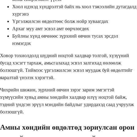
Хоол идэхэд хүндрэлтэй байх нь хоол тэжээлийн дутагдалд
хүргэнэ
Үргэлжилсэн өвдөлтөөс болж нойр хуваагдах
Архаг муу амт эсвэл амт өөрчлөгдөх
Буйлны хүнд өвчнөөс зүрхний өвчин тусах эрсдэл
нэмэгдэх
Ховор тохиолдолд шүдний ноцтой халдвар толгой, хүзүүний
бусад хэсэгт тархаж, амьсгалахад эсвэл залгихад нөлөөлж
болзошгүй. Тиймээс үргэлжилсэн эсвэл муудаж буй өвдөлтийг
яаралтай үнэлэх хэрэгтэй.
Чихрийн шижин, зүрхний өвчин зэрэг зарим эмгэгтэй
хүмүүсийн хувьд амны хөндийн халдвар илүү ноцтой байж,
тэдний үндсэн эрүүл мэндийн байдлыг удирдахэд саад учруулж
болзошгүй.
Амны хөндийн өвдөлтөд зориулсан орон