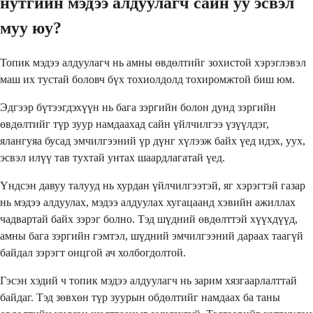
нутгийн мэдээ алдуулагч сайн уу эсвэл
муу юу?
Топик мэдээ алдуулагч нь амны өвдөлтийг зохистой хэрэглэвэл
маш их тустай боловч бүх тохиолдолд тохиромжтой биш юм.
Эдгээр бүтээгдэхүүн нь бага зэргийн болон дунд зэргийн
өвдөлтийг түр зуур намдаахад сайн үйлчилгээ үзүүлдэг,
ялангуяа бусад эмчилгээний үр дүнг хүлээж байх үед идэх, уух,
эсвэл илүү тав тухтай унтах шаардлагатай үед.
Үндсэн давуу талууд нь хурдан үйлчилгээтэй, яг хэрэгтэй газар
нь мэдээ алдуулах, мэдээ алдуулах хугацаанд хэвийн ажиллах
чадвартай байх зэрэг болно. Тэд шүдний өвдөлттэй хүүхдүүд,
амны бага зэргийн гэмтэл, шүдний эмчилгээний дараах таагүй
байдал зэрэгт онцгой ач холбогдолтой.
Гэсэн хэдий ч топик мэдээ алдуулагч нь зарим хязгаарлалттай
байдаг. Тэд зөвхөн түр зуурын обдөлтийг намдаах ба таны