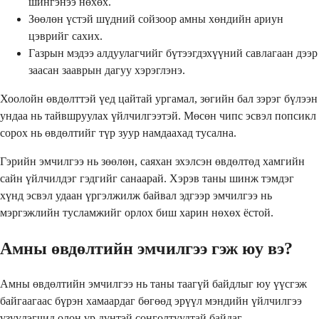
шингэнээ нөхөх.
Зөөлөн үстэй шүдний сойзоор амны хөндийн ариун
цэврийг сахих.
Газрын мэдээ алдуулагчийг бүтээгдэхүүний савлагаан дээр
заасан зааврын дагуу хэрэглэнэ.
Хоолойн өвдөлттэй үед цайтай ургамал, зөгийн бал зэрэг бүлээн
ундаа нь тайвшруулах үйлчилгээтэй. Мөсөн чипс эсвэл попсикл
сорох нь өвдөлтийг түр зуур намдаахад тусална.
Гэрийн эмчилгээ нь зөөлөн, саяхан эхэлсэн өвдөлтөд хамгийн
сайн үйлчилдэг гэдгийг санаарай. Хэрэв таны шинж тэмдэг
хүнд эсвэл удаан үргэлжилж байвал эдгээр эмчилгээ нь
мэргэжлийн тусламжийг орлох биш харин нөхөх ёстой.
Амны өвдөлтийн эмчилгээ гэж юу вэ?
Амны өвдөлтийн эмчилгээ нь таны таагүй байдлыг юу үүсгэж
байгаагаас бүрэн хамаардаг бөгөөд эрүүл мэндийн үйлчилгээ
үзүүлэгчид олон үр дүнтэй сонголтуудтай байдаг.