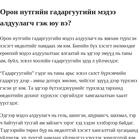
Орон нутгийн гадаргуугийн мэдээ
алдуулагч гэж юу вэ?
Орон нутгийн гадаргуугийн мэдээ алдуулагч нь зөвхөн түрхсэн
хэсэгт өвдөлтийг намдаах эм юм. Биеийн бүх хэсэгт нөлөөлдөг
ерөнхий мэдээ алдуулалтаас ялгаатай нь эдгээр эмүүд нь таны
ам, буйл, эсвэл хоолойн гадаргуугийн эдэд л үйлчилдэг.
“Гадаргуугийн” гэдэг нь таны арьс эсвэл салст бүрхэвчийн
гадаргуу дээр - амны доторх зөөлөн, чийглэг эдүүд дээр түрхэнэ
гэсэн үг юм. Та эдгээр бүтээгдэхүүнийг түрхэхэд тархинд
өвдөлтийн дохиог хүрэхээс сэргийлдэг хамгаалалтын хаалт
үүсгэдэг.
Эдгээр мэдээ алдуулагч нь гель, шингэн, шүршигч, шахмал, тэр
ч байтугай тусгай ам зайлагч зэрэг хэд хэдэн хэлбэрээр байдаг.
Тэдгээрийн төрөл бүр нь өвдөлттэй хэсэгт хангалттай хугацаанд
үйлчилж, үр дүнтэй намдаах үйлчилгээ үзүүлэх зорилготой юм.