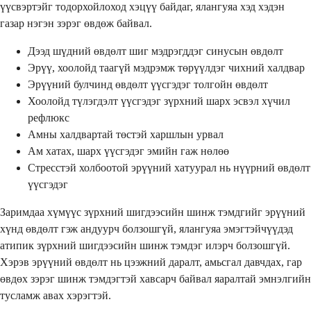
үүсвэртэйг тодорхойлоход хэцүү байдаг, ялангуяа хэд хэдэн
газар нэгэн зэрэг өвдөж байвал.
Дээд шүдний өвдөлт шиг мэдрэгддэг синусын өвдөлт
Эрүү, хоолойд таагүй мэдрэмж төрүүлдэг чихний халдвар
Эрүүний булчинд өвдөлт үүсгэдэг толгойн өвдөлт
Хоолойд түлэгдэлт үүсгэдэг зүрхний шарх эсвэл хүчил
рефлюкс
Амны халдвартай төстэй харшлын урвал
Ам хатах, шарх үүсгэдэг эмийн гаж нөлөө
Стресстэй холбоотой эрүүний хатуурал нь нүүрний өвдөлт
үүсгэдэг
Заримдаа хүмүүс зүрхний шигдээсийн шинж тэмдгийг эрүүний
хүнд өвдөлт гэж андуурч болзошгүй, ялангуяа эмэгтэйчүүдэд
атипик зүрхний шигдээсийн шинж тэмдэг илэрч болзошгүй.
Хэрэв эрүүний өвдөлт нь цээжний даралт, амьсгал давчдах, гар
өвдөх зэрэг шинж тэмдэгтэй хавсарч байвал яаралтай эмнэлгийн
тусламж авах хэрэгтэй.