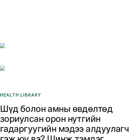
Benchmarks
Stories
FAQ
Sign up / Log in
HEALTH LIBRARY
Шүд болон амны өвдөлтөд
зориулсан орон нутгийн
гадаргуугийн мэдээ алдуулагч
гэж юу вэ? Шинж тэмдэг,