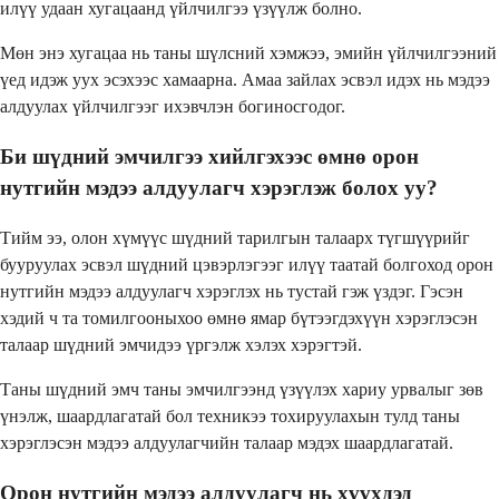
илүү удаан хугацаанд үйлчилгээ үзүүлж болно.
Мөн энэ хугацаа нь таны шүлсний хэмжээ, эмийн үйлчилгээний
үед идэж уух эсэхээс хамаарна. Амаа зайлах эсвэл идэх нь мэдээ
алдуулах үйлчилгээг ихэвчлэн богиносгодог.
Би шүдний эмчилгээ хийлгэхээс өмнө орон
нутгийн мэдээ алдуулагч хэрэглэж болох уу?
Тийм ээ, олон хүмүүс шүдний тарилгын талаарх түгшүүрийг
бууруулах эсвэл шүдний цэвэрлэгээг илүү таатай болгоход орон
нутгийн мэдээ алдуулагч хэрэглэх нь тустай гэж үздэг. Гэсэн
хэдий ч та томилгооныхоо өмнө ямар бүтээгдэхүүн хэрэглэсэн
талаар шүдний эмчидээ үргэлж хэлэх хэрэгтэй.
Таны шүдний эмч таны эмчилгээнд үзүүлэх хариу урвалыг зөв
үнэлж, шаардлагатай бол техникээ тохируулахын тулд таны
хэрэглэсэн мэдээ алдуулагчийн талаар мэдэх шаардлагатай.
Орон нутгийн мэдээ алдуулагч нь хүүхдэд