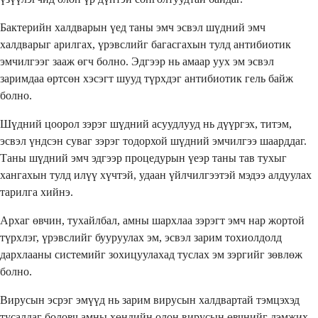
Бактерийн халдварын үед таны эмч эсвэл шүдний эмч
халдварыг арилгах, үрэвслийг багасгахын тулд антибиотик
эмчилгээг зааж өгч болно. Эдгээр нь амаар уух эм эсвэл
заримдаа өртсөн хэсэгт шууд түрхдэг антибиотик гель байж
болно.
Шүдний цоорол зэрэг шүдний асуудлууд нь дүүргэх, титэм,
эсвэл үндсэн суваг зэрэг тодорхой шүдний эмчилгээ шаарддаг.
Таны шүдний эмч эдгээр процедурын үеэр таны тав тухыг
хангахын тулд илүү хүчтэй, удаан үйлчилгээтэй мэдээ алдуулах
тарилга хийнэ.
Архаг өвчин, тухайлбал, амны шархлаа зэрэгт эмч нар жортой
түрхлэг, үрэвслийг бууруулах эм, эсвэл зарим тохиолдолд
дархлааны системийг зохицуулахад туслах эм зэргийг зөвлөж
болно.
Вирусын эсрэг эмүүд нь зарим вирусын халдвартай тэмцэхэд
тусалдаг боловч амны хөндийн олон вирусын өвчнийг дэмжих