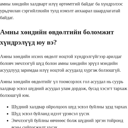
амны хөндийн халдварт илүү өртөмтгий байдаг ба хүндрэлээс
урьдчилан сэргийлэхийн тулд нэмэлт анхаарал шаардлагатай
байдаг.
Амны хөндийн өвдөлтийн боломжит
хүндрэлүүд юу вэ?
Амны хөндийн ихэнх өвдөлт ноцтой хүндрэлгүйгээр арилдаг
боловч эмчлээгүй шүд болон амны хөндийн эрүүл мэндийн
асуудлууд заримдаа илүү ноцтой асуудалд хүргэж болзошгүй.
Амны хөндийн өвдөлтийг үл тоомсорлох гол асуудал нь суурь
халдвар эсвэл шүдний асуудал улам дордож, бусад хэсэгт тархаж
болзошгүй юм.
Шүдний халдвар ойролцоох шүд эсвэл буйлны эдэд тархах
Шүд эсвэл буйланд идээт үрэвсэл үүсэх
Эмчлээгүй буйлны өвчнөөс болж шүдний эргэн тойронд
ясны сийрэгжилт үүсэх