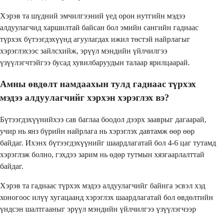
Хэрэв та шүдний эмчилгээний үед орон нутгийн мэдээ
алдуулагчид харшилтай байсан бол эмийн сангийн гаднаас
түрхэх бүтээгдэхүүнд агуулагдах ижил төстэй найрлагыг
хэрэглэхээс зайлсхийж, эрүүл мэндийн үйлчилгээ
үзүүлэгчтэйгээ бусад хувилбаруудын талаар ярилцаарай.
Амны өвдөлт намдаахын тулд гаднаас түрхэх
мэдээ алдуулагчийг хэрхэн хэрэглэх вэ?
Бүтээгдэхүүнийхээ сав баглаа боодол дээрх зааврыг дагаарай,
учир нь янз бүрийн найрлага нь хэрэглэх давтамж өөр өөр
байдаг. Ихэнх бүтээгдэхүүнийг шаардлагатай бол 4-6 цаг тутамд
хэрэглэж болно, гэхдээ зарим нь өдөр тутмын хязгаарлалттай
байдаг.
Хэрэв та гаднаас түрхэх мэдээ алдуулагчийг байнга эсвэл хэд
хоногоос илүү хугацаанд хэрэглэх шаардлагатай бол өвдөлтийн
үндсэн шалтгааныг эрүүл мэндийн үйлчилгээ үзүүлэгчээр