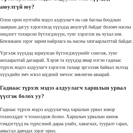
аюулгүй юу?
Олон орон нутгийн мэдээ алдуулагч нь сав баглаа боодлын
зааврын дагуу хэрэглэхэд хүүхдэд аюулгүй байдаг боловч насны
онцлогт тохирсон бүтээгдэхүүн, тунг хэрэглэх нь чухал юм.
Бензокаин зэрэг зарим найрлага нь насны хязгаарлалттай байдаг.
Үргэлж хүүхдэд зориулсан бүтээгдэхүүнийг сонгож, тунг
анхааралтай дагаарай. Хэрэв та хүүхдэд ямар нэгэн гаднаас
түрхэх мэдээ алдуулагч хэрэглэх талаар эргэлзэж байвал эхлээд
хүүхдийн эмч эсвэл шүдний эмчээс зөвлөгөө аваарай.
Гаднаас түрхэх мэдээ алдуулагч харшлын урвал
үүсгэж болох уу?
Гаднаас түрхэх мэдээ алдуулагчид харшлын урвал ховор
тохиолддог ч тохиолдож болно. Харшлын урвалын шинж
тэмдэгтүүд нь түрхсэний дараа улайх, хавагнах, тууралт гарах,
амьсгал давчдах зэрэг орно.