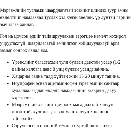
Мэргэжлийн тусламж шаардлагатай эсэхийг шийдэх зуур амны
өвдөлтийг намдаахад туслах хэд хэдэн зөөлөн, үр дүнтэй гэрийн
эмчилгээ байдаг.
Гол нь цочсон эдийг тайвшруулахын зэрэгцээ нэмэлт хохирол
учруулахгүй, шаардлагатай эмчилгээг хойшлуулахгүй арга
замыг сонгох явдал юм.
Үрэвслийг багасгахын тулд бүлээн давстай усаар (1/2
цайны халбага давс 8 унц бүлээн усанд) зайлна.
Хацарны гадна талд хүйтэн жин 15-20 минут тавина.
Ибупрофен эсвэл ацетаминофен зэрэг эмийн сангаар
худалдаалагддаг өвдөлт намдаагчийг зааврын дагуу
хэрэглэнэ.
Мэдрэмтгий хэсгийг цочроох магадлалтай халуун
ногоотой, хүчиллэг, эсвэл маш халуун хоолноос
зайлсхийх.
Сэрүүн эсвэл өрөөний температуртай шингэнээр