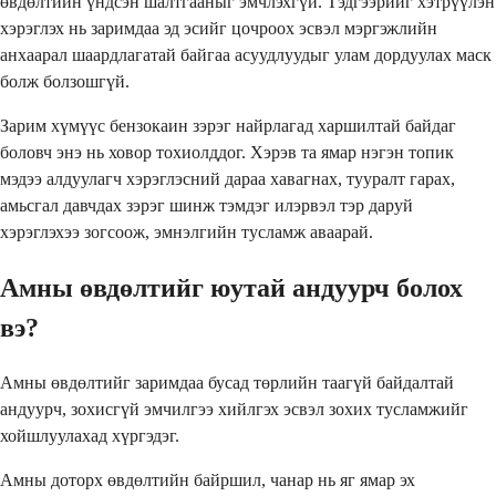
өвдөлтийн үндсэн шалтгааныг эмчлэхгүй. Тэдгээрийг хэтрүүлэн
хэрэглэх нь заримдаа эд эсийг цочроох эсвэл мэргэжлийн
анхаарал шаардлагатай байгаа асуудлуудыг улам дордуулах маск
болж болзошгүй.
Зарим хүмүүс бензокаин зэрэг найрлагад харшилтай байдаг
боловч энэ нь ховор тохиолддог. Хэрэв та ямар нэгэн топик
мэдээ алдуулагч хэрэглэсний дараа хавагнах, тууралт гарах,
амьсгал давчдах зэрэг шинж тэмдэг илэрвэл тэр даруй
хэрэглэхээ зогсоож, эмнэлгийн тусламж аваарай.
Амны өвдөлтийг юутай андуурч болох
вэ?
Амны өвдөлтийг заримдаа бусад төрлийн таагүй байдалтай
андуурч, зохисгүй эмчилгээ хийлгэх эсвэл зохих тусламжийг
хойшлуулахад хүргэдэг.
Амны доторх өвдөлтийн байршил, чанар нь яг ямар эх