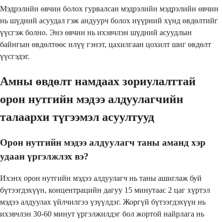
Мэдрэлийн өвчин болох гурвалсан мэдрэлийн мэдрэлийн өвчин
нь шүдний асуудал гэж андуурч болох нүүрний хүнд өвдөлтийг
үүсгэж болно. Энэ өвчин нь ихэвчлэн шүдний асуудлын
байнгын өвдөлтөөс илүү гэнэт, цахилгаан цохилт шиг өвдөлт
үүсгэдэг.
Амны өвдөлт намдаах зориулалттай
орон нутгийн мэдээ алдуулагчийн
талаархи түгээмэл асуултууд
Орон нутгийн мэдээ алдуулагч таны аманд хэр
удаан үргэлжлэх вэ?
Ихэнх орон нутгийн мэдээ алдуулагч нь таны ашиглаж буй
бүтээгдэхүүн, концентрацийн дагуу 15 минутаас 2 цаг хүртэл
мэдээ алдуулах үйлчилгээ үзүүлдэг. Жоргүй бүтээгдэхүүн нь
ихэвчлэн 30-60 минут үргэлжилдэг бол жортой найрлага нь