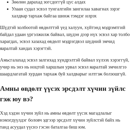
Зөөлөн дарахад зогсдоггүй цус алдах
Улаан судал эсвэл тунгалгийн зангилаа хавагнах зэрэг
халдвар тархаж байгаа шинж тэмдэг илрэх
Шүдтэй холбоотой өвдөлттэй үед халуун, хүйтэнд мэдрэмтгий
байдал удаан үргэлжилж байвал, шүдэн дээр нүх эсвэл хар толбо
харагдах, эсвэл хазахад өвдөлт мэдрэгдвэл шүдний эмчид
яаралтай хандах хэрэгтэй.
Амьсгалахад эсвэл залгихад хүндрэлтэй байвал хүлээх хэрэггүй,
учир нь энэ нь ноцтой харшлын урвал эсвэл яаралтай эмчилгээ
шаардлагатай хурдан тархаж буй халдварыг илтгэж болзошгүй.
Амны өвдөлт үүсэх эрсдэлт хүчин зүйлс
гэж юу вэ?
Хэд хэдэн хүчин зүйл нь амны өвдөлт үүсэх магадлалыг
нэмэгдүүлдэг боловч эдгээр эрсдэлт хүчин зүйлстэй байх нь
танд асуудал үүснэ гэсэн баталгаа биш юм.