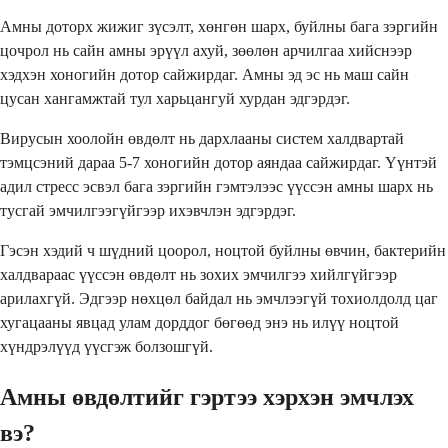
Амны доторх жижиг зүсэлт, хөнгөн шарх, буйлны бага зэргийн
цочрол нь сайн амны эрүүл ахуй, зөөлөн арчилгаа хийснээр
хэдхэн хоногийн дотор сайжирдаг. Амны эд эс нь маш сайн
цусан хангамжтай тул харьцангуй хурдан эдгэрдэг.
Вирусын хоолойн өвдөлт нь дархлааны систем халдвартай
тэмцсэний дараа 5-7 хоногийн дотор аяндаа сайжирдаг. Үүнтэй
адил стресс эсвэл бага зэргийн гэмтэлээс үүссэн амны шарх нь
тусгай эмчилгээгүйгээр ихэвчлэн эдгэрдэг.
Гэсэн хэдий ч шүдний цоорол, ноцтой буйлны өвчин, бактерийн
халдвараас үүссэн өвдөлт нь зохих эмчилгээ хийлгүйгээр
арилахгүй. Эдгээр нөхцөл байдал нь эмчлээгүй тохиолдолд цаг
хугацааны явцад улам дорддог бөгөөд энэ нь илүү ноцтой
хүндрэлүүд үүсгэж болзошгүй.
Амны өвдөлтийг гэртээ хэрхэн эмчлэх
вэ?