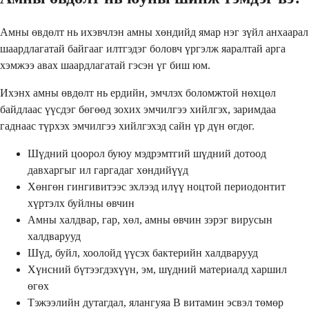
Амны өвдөлт нь ихэвчлэн амны хөндийд ямар нэг зүйл анхаарал
шаардлагатай байгааг илтгэдэг боловч үргэлж яаралтай арга
хэмжээ авах шаардлагатай гэсэн үг биш юм.
Ихэнх амны өвдөлт нь ердийн, эмчлэх боломжтой нөхцөл
байдлаас үүсдэг бөгөөд зохих эмчилгээ хийлгэх, заримдаа
гаднаас түрхэх эмчилгээ хийлгэхэд сайн үр дүн өгдөг.
Шүдний цоорол буюу мэдрэмтгий шүдний дотоод
давхаргыг ил гаргадаг хөндийүүд
Хөнгөн гингивитээс эхлээд илүү ноцтой периодонтит
хүртэлх буйлны өвчин
Амны халдвар, гар, хөл, амны өвчин зэрэг вирусын
халдварууд
Шүд, буйл, хоолойд үүсэх бактерийн халдварууд
Хүнсний бүтээгдэхүүн, эм, шүдний материалд харшил
өгөх
Тэжээлийн дутагдал, ялангуяа B витамин эсвэл төмөр