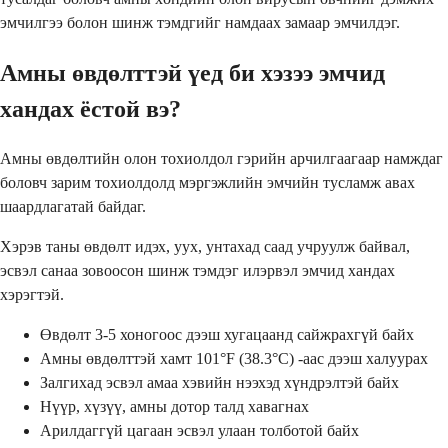
эмчилгээ болон шинж тэмдгийг намдаах замаар эмчилдэг.
Амны өвдөлттэй үед би хэзээ эмчид
хандах ёстой вэ?
Амны өвдөлтийн олон тохиолдол гэрийн арчилгаагаар намждаг
боловч зарим тохиолдолд мэргэжлийн эмчийн тусламж авах
шаардлагатай байдаг.
Хэрэв таны өвдөлт идэх, уух, унтахад саад учруулж байвал,
эсвэл санаа зовоосон шинж тэмдэг илэрвэл эмчид хандах
хэрэгтэй.
Өвдөлт 3-5 хоногоос дээш хугацаанд сайжрахгүй байх
Амны өвдөлттэй хамт 101°F (38.3°C) -аас дээш халуурах
Залгихад эсвэл амаа хэвийн нээхэд хүндрэлтэй байх
Нүүр, хүзүү, амны дотор талд хавагнах
Арилдаггүй цагаан эсвэл улаан толботой байх