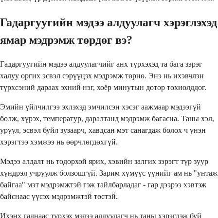
Гадаргуугийн мэдээ алдуулагч хэрэглэхэд
ямар мэдрэмж төрдөг вэ?
Гадаргуугийн мэдээ алдуулагчийг анх түрхэхэд та бага зэрэг
халуу оргих эсвэл сэрүүцэх мэдрэмж төрнө. Энэ нь ихэвчлэн
түрхсэний дараах эхний нэг, хоёр минутын дотор тохиолддог.
Эмийн үйлчилгээ эхлэхэд эмчилсэн хэсэг аажмаар мэдээгүй
болж, хүрэх, температур, даралтанд мэдрэмж багасна. Таны хэл,
уруул, эсвэл буйл зузаарч, хавдсан мэт санагдаж болох ч үнэн
хэрэгтээ хэмжээ нь өөрчлөгдөхгүй.
Мэдээ алдалт нь тодорхой ярих, хэвийн залгих зэрэгт түр зуур
хүндрэл учруулж болзошгүй. Зарим хүмүүс үүнийг ам нь "унтаж
байгаа" мэт мэдрэмжтэй гэж тайлбарладаг - гар дээрээ хэвтэж
байснаас үүсэх мэдрэмжтэй төстэй.
Ихэнх гаднаас түрхэх мэдээ алдуулагч нь таны хэрэглэж буй