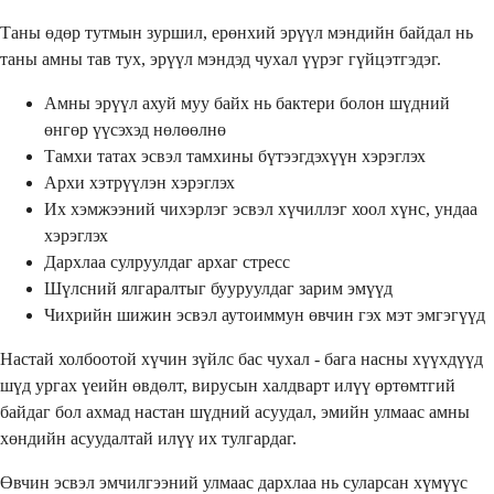
Таны өдөр тутмын зуршил, ерөнхий эрүүл мэндийн байдал нь
таны амны тав тух, эрүүл мэндэд чухал үүрэг гүйцэтгэдэг.
Амны эрүүл ахуй муу байх нь бактери болон шүдний
өнгөр үүсэхэд нөлөөлнө
Тамхи татах эсвэл тамхины бүтээгдэхүүн хэрэглэх
Архи хэтрүүлэн хэрэглэх
Их хэмжээний чихэрлэг эсвэл хүчиллэг хоол хүнс, ундаа
хэрэглэх
Дархлаа сулруулдаг архаг стресс
Шүлсний ялгаралтыг бууруулдаг зарим эмүүд
Чихрийн шижин эсвэл аутоиммун өвчин гэх мэт эмгэгүүд
Настай холбоотой хүчин зүйлс бас чухал - бага насны хүүхдүүд
шүд ургах үеийн өвдөлт, вирусын халдварт илүү өртөмтгий
байдаг бол ахмад настан шүдний асуудал, эмийн улмаас амны
хөндийн асуудалтай илүү их тулгардаг.
Өвчин эсвэл эмчилгээний улмаас дархлаа нь суларсан хүмүүс