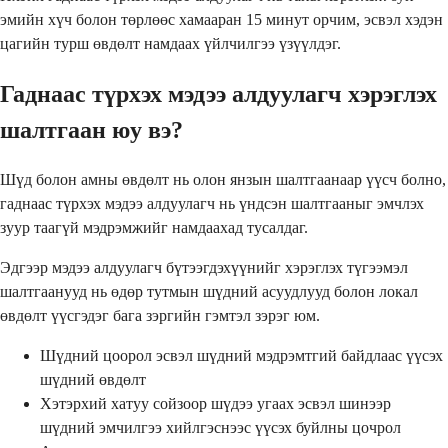
эмийн хүч болон төрлөөс хамааран 15 минут орчим, эсвэл хэдэн
цагийн турш өвдөлт намдаах үйлчилгээ үзүүлдэг.
Гаднаас түрхэх мэдээ алдуулагч хэрэглэх
шалтгаан юу вэ?
Шүд болон амны өвдөлт нь олон янзын шалтгаанаар үүсч болно,
гаднаас түрхэх мэдээ алдуулагч нь үндсэн шалтгааныг эмчлэх
зуур таагүй мэдрэмжийг намдаахад тусалдаг.
Эдгээр мэдээ алдуулагч бүтээгдэхүүнийг хэрэглэх түгээмэл
шалтгаанууд нь өдөр тутмын шүдний асуудлууд болон локал
өвдөлт үүсгэдэг бага зэргийн гэмтэл зэрэг юм.
Шүдний цоорол эсвэл шүдний мэдрэмтгий байдлаас үүсэх
шүдний өвдөлт
Хэтэрхий хатуу сойзоор шүдээ угаах эсвэл шинээр
шүдний эмчилгээ хийлгэснээс үүсэх буйлны цочрол