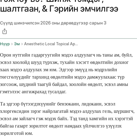
шалтгаан, & Гэрийн эмчилгээ
Сүүлд шинэчилсэн
2026 оны дөрөвдүгээр сарын 3
Нүүр
Эм
Anesthetic Local Topical Application Dental Buccal Mucosa Route Gargle
Орон нутгийн гадаргуугийн мэдээ алдуулагч нь таны ам, буйл,
эсвэл хоолойд шууд түрхэж, тухайн хэсэгт өвдөлтийн дохиог
хаах мэдээ алдуулах эм юм. Эдгээр эмүүд нь мэдрэлийн
төгсгөлүүдийг тархинд өвдөлтийн мэдээ дамжуулахаас түр
зогсоож, шүдний таагүй байдал, хоолойн өвдөлт, эсвэл амны
гэмтэлээс ангижрахад тусалдаг.
Та эдгээр бүтээгдэхүүнийг бензокаин, лидокаин, эсвэл
хлоргексидин зэрэг найрлагатай мэдээ алдуулах гель, шүршигч,
эсвэл ам зайлагч гэж мэдэх байх. Тэд танд хамгийн их хэрэгтэй
байгаа газарт зорилтот өвдөлт намдаах үйлчилгээ үзүүлэх
зорилготой юм.