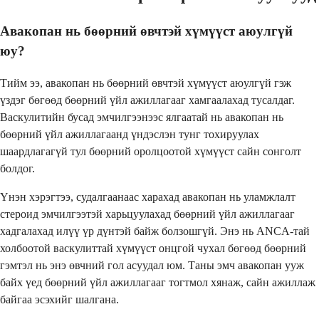
Авакопан нь бөөрний өвчтэй хүмүүст аюулгүй
юу?
Тийм ээ, авакопан нь бөөрний өвчтэй хүмүүст аюулгүй гэж
үздэг бөгөөд бөөрний үйл ажиллагааг хамгаалахад тусалдаг.
Васкулитийн бусад эмчилгээнээс ялгаатай нь авакопан нь
бөөрний үйл ажиллагаанд үндэслэн тунг тохируулах
шаардлагагүй тул бөөрний оролцоотой хүмүүст сайн сонголт
болдог.
Үнэн хэрэгтээ, судалгаанаас харахад авакопан нь уламжлалт
стероид эмчилгээтэй харьцуулахад бөөрний үйл ажиллагааг
хадгалахад илүү үр дүнтэй байж болзошгүй. Энэ нь ANCA-тай
холбоотой васкулиттай хүмүүст онцгой чухал бөгөөд бөөрний
гэмтэл нь энэ өвчний гол асуудал юм. Таны эмч авакопан ууж
байх үед бөөрний үйл ажиллагааг тогтмол хянаж, сайн ажиллаж
байгаа эсэхийг шалгана.