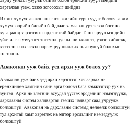
хариу үйлдэл үзүүлж байгаа болон ерөнхий эрүүл мэндийг
харгалзан үзэж, хэзээ зогсоохыг шийднэ.
Ихэнх хүмүүс авакопаныг нэг жилийн турш уудаг боловч зарим
хүмүүс өөрийн биеийн байдлаас хамааран урт эсвэл богино
хугацаанд хэрэглэх шаардлагатай байдаг. Таны эрүүл мэндийн
үйлчилгээ үзүүлэгч тогтмол цусны шинжилгээ, үзлэг хийлгэж,
хэзээ зогсоох эсвэл өөр эм рүү шилжих нь аюулгүй болохыг
тогтооно.
Авакопан ууж байх үед архи ууж болох уу?
Авакопан ууж байх үед архи хэрэглээг хязгаарлах нь
ерөнхийдөө хамгийн сайн арга боловч бага хэмжээгээр уух нь
зүйтэй. Архи нь элэгний асуудал үүсгэх эрсдэлийг нэмэгдүүлж,
дархлааны систем халдвартай тэмцэх чадварт саад учруулж
болзошгүй. Авакопан нь дархлааны системд нөлөөлж болзошгүй
тул архитай хамт хэрэглэх нь эдгээр эрсдэлийг нэмэгдүүлж
болзошгүй.