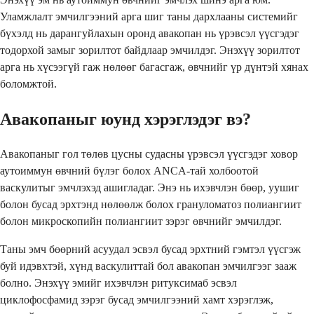
Уламжлалт эмчилгээний арга шиг таны дархлааны системийг
бүхэлд нь дарангуйлахын оронд авакопан нь үрэвсэл үүсгэдэг
тодорхой замыг зорилтот байдлаар эмчилдэг. Энэхүү зорилтот
арга нь хүсээгүй гаж нөлөөг багасгаж, өвчнийг үр дүнтэй хянах
боломжтой.
Авакопаныг юунд хэрэглэдэг вэ?
Авакопаныг гол төлөв цусны судасны үрэвсэл үүсгэдэг ховор
аутоиммун өвчний бүлэг болох ANCA-тай холбоотой
васкулитыг эмчлэхэд ашигладаг. Энэ нь ихэвчлэн бөөр, уушиг
болон бусад эрхтэнд нөлөөлж болох грануломатоз полиангиит
болон микроскопийн полиангиит зэрэг өвчнийг эмчилдэг.
Таны эмч бөөрний асуудал эсвэл бусад эрхтний гэмтэл үүсгэж
буй идэвхтэй, хүнд васкулиттай бол авакопан эмчилгээг зааж
болно. Энэхүү эмийг ихэвчлэн ритуксимаб эсвэл
циклофосфамид зэрэг бусад эмчилгээний хамт хэрэглэж,