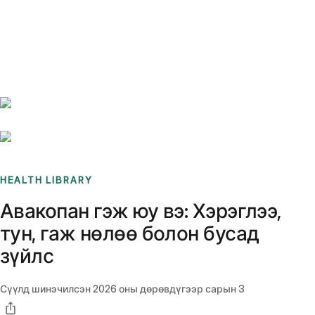
Benchmarks
Stories
FAQ
Sign up / Log in
HEALTH LIBRARY
Авакопан гэж юу вэ: Хэрэглээ,
тун, гаж нөлөө болон бусад
зүйлс
Сүүлд шинэчилсэн
2026 оны дөрөвдүгээр сарын 3