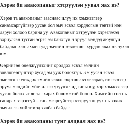
Хэрэв би авакопаныг хэтрүүлэн уувал яах вэ?
Хэрэв та авакопаныг зааснаас илүү их хэмжээгээр
санамсаргүйгээр уусан бол эмч эсвэл хордлогын төвтэй нэн
даруй холбоо барина уу. Авакопаныг хэтрүүлэн хэрэглэхэд
зориулсан тусгай эсрэг эм байхгүй ч эрүүл мэндэд аюулгүй
байдлыг хангахын тулд эмчийн зөвлөгөөг хурдан авах нь чухал
юм.
Өөрийгөө бөөлжүүлэхийг оролдох эсвэл эмчийн
зөвлөгөөгүйгээр бусад эм ууж болохгүй. Эм уусан эсвэл
эмнэлэгт очихдоо эмийн савыг өөртөө авч яваарай, ингэснээр
эрүүл мэндийн үйлчилгээ үзүүлэгчид таны юу, хэр хэмжээгээр
уусан болохыг яг таг харах боломжтой болно. Хамгийн гол нь
сандрах хэрэггүй – санамсаргүйгээр хэтрүүлэн уух нь зохих
эмчилгээ хийлгэхэд хялбар байдаг.
Хэрэв би авакопаны тунг алдвал яах вэ?