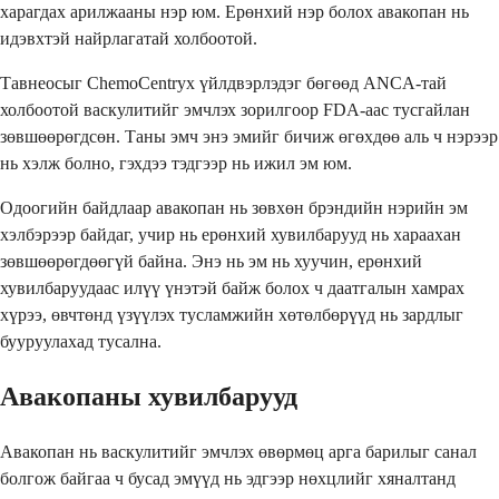
харагдах арилжааны нэр юм. Ерөнхий нэр болох авакопан нь
идэвхтэй найрлагатай холбоотой.
Тавнеосыг ChemoCentryx үйлдвэрлэдэг бөгөөд ANCA-тай
холбоотой васкулитийг эмчлэх зорилгоор FDA-аас тусгайлан
зөвшөөрөгдсөн. Таны эмч энэ эмийг бичиж өгөхдөө аль ч нэрээр
нь хэлж болно, гэхдээ тэдгээр нь ижил эм юм.
Одоогийн байдлаар авакопан нь зөвхөн брэндийн нэрийн эм
хэлбэрээр байдаг, учир нь ерөнхий хувилбарууд нь хараахан
зөвшөөрөгдөөгүй байна. Энэ нь эм нь хуучин, ерөнхий
хувилбаруудаас илүү үнэтэй байж болох ч даатгалын хамрах
хүрээ, өвчтөнд үзүүлэх тусламжийн хөтөлбөрүүд нь зардлыг
бууруулахад тусална.
Авакопаны хувилбарууд
Авакопан нь васкулитийг эмчлэх өвөрмөц арга барилыг санал
болгож байгаа ч бусад эмүүд нь эдгээр нөхцлийг хяналтанд