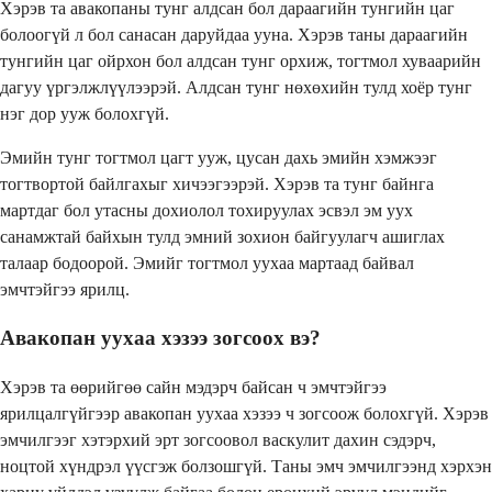
Хэрэв та авакопаны тунг алдсан бол дараагийн тунгийн цаг
болоогүй л бол санасан даруйдаа ууна. Хэрэв таны дараагийн
тунгийн цаг ойрхон бол алдсан тунг орхиж, тогтмол хуваарийн
дагуу үргэлжлүүлээрэй. Алдсан тунг нөхөхийн тулд хоёр тунг
нэг дор ууж болохгүй.
Эмийн тунг тогтмол цагт ууж, цусан дахь эмийн хэмжээг
тогтвортой байлгахыг хичээгээрэй. Хэрэв та тунг байнга
мартдаг бол утасны дохиолол тохируулах эсвэл эм уух
санамжтай байхын тулд эмний зохион байгуулагч ашиглах
талаар бодоорой. Эмийг тогтмол уухаа мартаад байвал
эмчтэйгээ ярилц.
Авакопан уухаа хэзээ зогсоох вэ?
Хэрэв та өөрийгөө сайн мэдэрч байсан ч эмчтэйгээ
ярилцалгүйгээр авакопан уухаа хэзээ ч зогсоож болохгүй. Хэрэв
эмчилгээг хэтэрхий эрт зогсоовол васкулит дахин сэдэрч,
ноцтой хүндрэл үүсгэж болзошгүй. Таны эмч эмчилгээнд хэрхэн