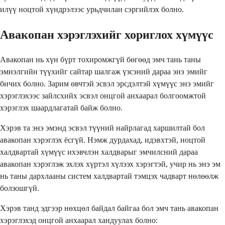
илүү ноцтой хүндрэлээс урьдчилан сэргийлэх болно.
Авакопан хэрэглэхийг хориглох хүмүүс
Авакопан нь хүн бүрт тохиромжгүй бөгөөд эмч тань таны
эмнэлгийн түүхийг сайтар шалгаж үзсэний дараа энэ эмийг
бичих болно. Зарим өвчтэй эсвэл эрсдэлтэй хүмүүс энэ эмийг
хэрэглэхээс зайлсхийх эсвэл онцгой анхаарал болгоомжтой
хэрэглэх шаардлагатай байж болно.
Хэрэв та энэ эмэнд эсвэл түүний найрлагад харшилтай бол
авакопан хэрэглэх ёсгүй. Нэмж дурдахад, идэвхтэй, ноцтой
халдвартай хүмүүс ихэвчлэн халдварыг эмчилсний дараа
авакопан хэрэглэж эхлэх хүртэл хүлээх хэрэгтэй, учир нь энэ эм
нь таны дархлааны систем халдвартай тэмцэх чадварт нөлөөлж
болзошгүй.
Хэрэв танд эдгээр нөхцөл байдал байгаа бол эмч тань авакопан
хэрэглэхэд онцгой анхаарал хандуулах болно: