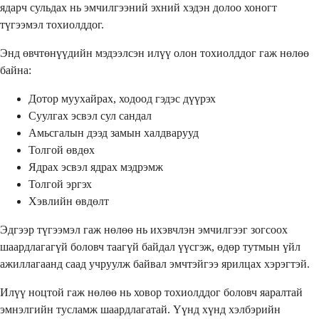
ядарч сульдах нь эмчилгээний эхний хэдэн долоо хоногт
түгээмэл тохиолддог.
Энд өвчтөнүүдийн мэдээлсэн илүү олон тохиолддог гаж нөлөө
байна:
Дотор муухайрах, ходоод гэдэс дүүрэх
Суулгах эсвэл сул сандал
Амьсгалын дээд замын халдварууд
Толгой өвдөх
Ядрах эсвэл ядрах мэдрэмж
Толгой эргэх
Хэвлийн өвдөлт
Эдгээр түгээмэл гаж нөлөө нь ихэвчлэн эмчилгээг зогсоох
шаардлагагүй боловч таагүй байдал үүсгэж, өдөр тутмын үйл
ажиллагаанд саад учруулж байвал эмчтэйгээ ярилцах хэрэгтэй.
Илүү ноцтой гаж нөлөө нь ховор тохиолддог боловч яаралтай
эмнэлгийн тусламж шаардлагатай. Үүнд хүнд хэлбэрийн