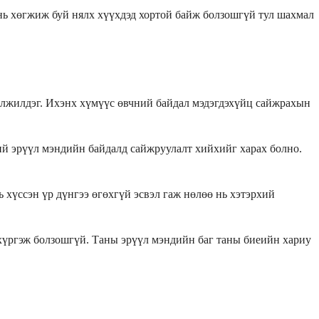
 нь хөгжиж буй нялх хүүхдэд хортой байж болзошгүй тул шахмал
гэлжилдэг. Ихэнх хүмүүс өвчний байдал мэдэгдэхүйц сайжрахын
ий эрүүл мэндийн байдалд сайжруулалт хийхийг харах болно.
 хүссэн үр дүнгээ өгөхгүй эсвэл гаж нөлөө нь хэтэрхий
д хүргэж болзошгүй. Таны эрүүл мэндийн баг таны биеийн хариу