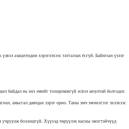
 үзвэл азацитидин хэрэглэхээс татгалзах ёсгүй. Байнгын үзлэг
цөл байдал нь энэ эмийг тохиромжгүй эсвэл аюултай болгодог.
гнах, амьсгал давчдах зэрэг орно. Таны эмч эмчилгээг эхлэхээс
өөл учруулж болзошгүй. Хүүхэд төрүүлэх насны эмэгтэйчүүд
.