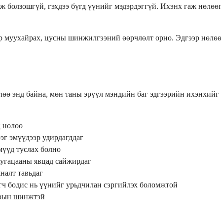
ж болзошгүй, гэхдээ бүгд үүнийг мэдэрдэггүй. Ихэнх гаж нөлөө
р муухайрах, цусны шинжилгээний өөрчлөлт орно. Эдгээр нөлөө 
өө энд байна, мөн таны эрүүл мэндийн баг эдгээрийн ихэнхийг 
ц нөлөө
эг эмүүдээр удирдагддаг
мүүд туслах болно
хугацааны явцад сайжирдаг
налт тавьдаг
гч бодис нь үүнийг урьдчилан сэргийлэх боломжтой
уурын шинжтэй