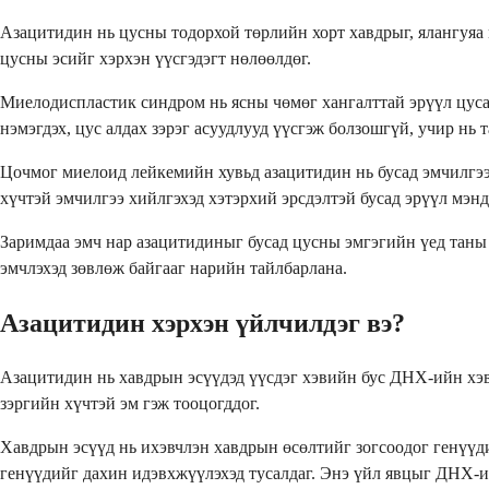
Азацитидин нь цусны тодорхой төрлийн хорт хавдрыг, ялангуяа
цусны эсийг хэрхэн үүсгэдэгт нөлөөлдөг.
Миелодиспластик синдром нь ясны чөмөг хангалттай эрүүл цусан 
нэмэгдэх, цус алдах зэрэг асуудлууд үүсгэж болзошгүй, учир нь 
Цочмог миелоид лейкемийн хувьд азацитидин нь бусад эмчилгээ 
хүчтэй эмчилгээ хийлгэхэд хэтэрхий эрсдэлтэй бусад эрүүл мэн
Заримдаа эмч нар азацитидиныг бусад цусны эмгэгийн үед таны 
эмчлэхэд зөвлөж байгааг нарийн тайлбарлана.
Азацитидин хэрхэн үйлчилдэг вэ?
Азацитидин нь хавдрын эсүүдэд үүсдэг хэвийн бус ДНХ-ийн хэв
зэргийн хүчтэй эм гэж тооцогддог.
Хавдрын эсүүд нь ихэвчлэн хавдрын өсөлтийг зогсоодог генүүд
генүүдийг дахин идэвхжүүлэхэд тусалдаг. Энэ үйл явцыг ДНХ-ий