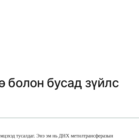
өө болон бусад зүйлс
эмцэхэд тусалдаг. Энэ эм нь ДНХ метилтрансферазын