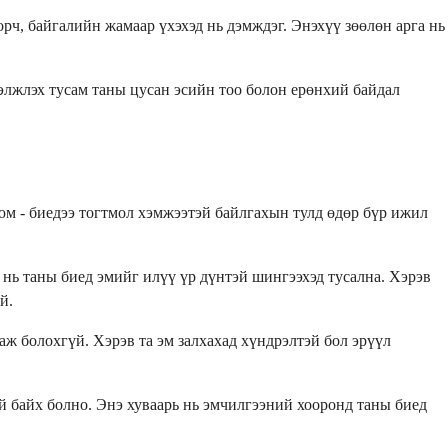
ч, байгалийн жамаар үхэхэд нь дэмждэг. Энэхүү зөөлөн арга нь
гэлжлэх тусам таны цусан эсийн тоо болон ерөнхий байдал
юм - биедээ тогтмол хэмжээтэй байлгахын тулд өдөр бүр ижил
э нь таны биед эмийг илүү үр дүнтэй шингээхэд тусална. Хэрэв
й.
аж болохгүй. Хэрэв та эм залхахад хүндрэлтэй бол эрүүл
й байх болно. Энэ хуваарь нь эмчилгээний хооронд таны биед