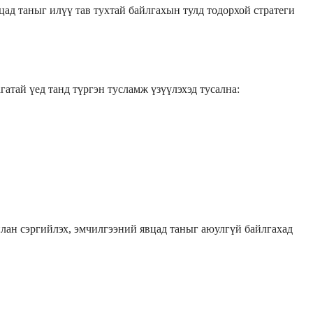
цад таныг илүү тав тухтай байлгахын тулд тодорхой стратеги
атай үед танд түргэн тусламж үзүүлэхэд тусална:
илан сэргийлэх, эмчилгээний явцад таныг аюулгүй байлгахад