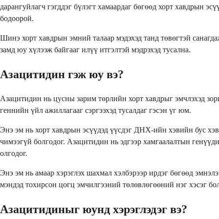
дарангуйлагч гэгддэг бүлэгт хамаардаг бөгөөд хорт хавдрын эсү
бодоорой.
Шинэ хорт хавдрын эмний талаар мэдэхэд танд төвөгтэй санагда
замд юу хүлээж байгааг илүү итгэлтэй мэдрэхэд тусална.
Азацитидин гэж юу вэ?
Азацитидин нь цусны зарим төрлийн хорт хавдрыг эмчлэхэд зор
геннийн үйл ажиллагааг сэргээхэд тусалдаг гэсэн үг юм.
Энэ эм нь хорт хавдрын эсүүдэд үүсдэг ДНХ-ийн хэвийн бус хэв
чимээгүй болгодог. Азацитидин нь эдгээр хамгаалалтын генүүд
олгодог.
Энэ эм нь амаар хэрэглэх шахмал хэлбэрээр ирдэг бөгөөд эмнэл
мэндэд тохирсон цогц эмчилгээний төлөвлөгөөний нэг хэсэг бол
Азацитидиныг юунд хэрэглэдэг вэ?