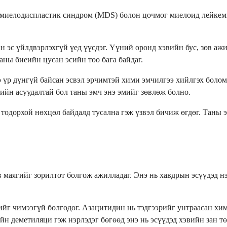
 миелодиспластик синдром (MDS) болон цочмог миелоид лейкеми
эс үйлдвэрлэхгүй үед үүсдэг. Үүний оронд хэвийн бус, зөв ажил
таны биеийн цусан эсийн тоо бага байдаг.
үр дүнгүй байсан эсвэл эрчимтэй хими эмчилгээ хийлгэх боломж
дийн асуудалтай бол таны эмч энэ эмийг зөвлөж болно.
тодорхой нөхцөл байдалд тусална гэж үзвэл бичиж өгдөг. Таны э
 маягийг зорилтот болгож ажилладаг. Энэ нь хавдрын эсүүдэд н
ийг чимээгүй болгодог. Азацитидин нь тэдгээрийг унтраасан хи
н деметиляци гэж нэрлэдэг бөгөөд энэ нь эсүүдэд хэвийн зан т