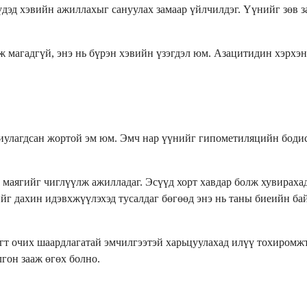
үдэд хэвийн ажиллахыг сануулах замаар үйлчилдэг. Үүнийг зөв з
ж магадгүй, энэ нь бүрэн хэвийн үзэгдэл юм. Азацитидин хэрхэ
иулагдсан жортой эм юм. Эмч нар үүнийг гипометиляцийн бодис 
 маягийг чиглүүлж ажилладаг. Эсүүд хорт хавдар болж хувираха
ийг дахин идэвхжүүлэхэд тусалдаг бөгөөд энэ нь таны биеийн б
эгт очих шаардлагатай эмчилгээтэй харьцуулахад илүү тохиромж
гон зааж өгөх болно.