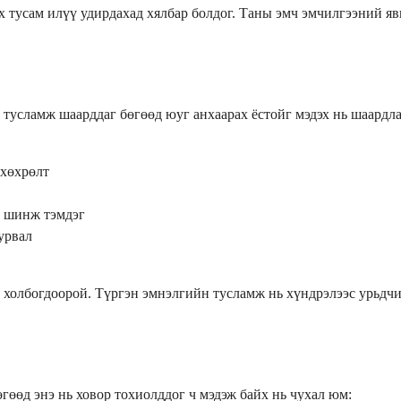
х тусам илүү удирдахад хялбар болдог. Таны эмч эмчилгээний яв
тусламж шаарддаг бөгөөд юуг анхаарах ёстойг мэдэх нь шаардлаг
 хөхрөлт
н шинж тэмдэг
урвал
э холбогдоорой. Түргэн эмнэлгийн тусламж нь хүндрэлээс урьдч
гөөд энэ нь ховор тохиолддог ч мэдэж байх нь чухал юм: