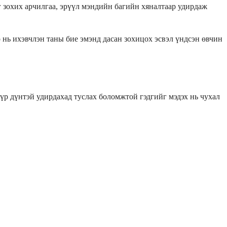
г зохих арчилгаа, эрүүл мэндийн багийн хяналтаар удирдаж
нь ихэвчлэн таны бие эмэнд дасан зохицох эсвэл үндсэн өвчин
үр дүнтэй удирдахад туслах боломжтой гэдгийг мэдэх нь чухал