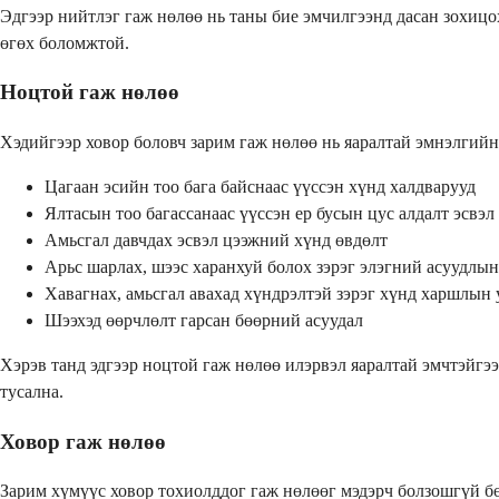
Эдгээр нийтлэг гаж нөлөө нь таны бие эмчилгээнд дасан зохицо
өгөх боломжтой.
Ноцтой гаж нөлөө
Хэдийгээр ховор боловч зарим гаж нөлөө нь яаралтай эмнэлгийн 
Цагаан эсийн тоо бага байснаас үүссэн хүнд халдварууд
Ялтасын тоо багассанаас үүссэн ер бусын цус алдалт эсвэл
Амьсгал давчдах эсвэл цээжний хүнд өвдөлт
Арьс шарлах, шээс харанхуй болох зэрэг элэгний асуудлы
Хавагнах, амьсгал авахад хүндрэлтэй зэрэг хүнд харшлын 
Шээхэд өөрчлөлт гарсан бөөрний асуудал
Хэрэв танд эдгээр ноцтой гаж нөлөө илэрвэл яаралтай эмчтэйгэ
тусална.
Ховор гаж нөлөө
Зарим хүмүүс ховор тохиолддог гаж нөлөөг мэдэрч болзошгүй бө