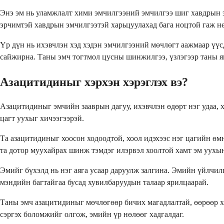
Энэ эм нь уламжлалт хими эмчилгээний эмчилгээ шиг хавдрын эс
эрчимтэй хавдрын эмчилгээтэй харьцуулахад бага ноцтой гаж нө
Үр дүн нь ихэвчлэн хэд хэдэн эмчилгээний мөчлөгт аажмаар үүсд
сайжирна. Таны эмч тогтмол цусны шинжилгээ, үзлэгээр таны я
Азацитидиныг хэрхэн хэрэглэх вэ?
Азацитидиныг эмчийн зааврын дагуу, ихэвчлэн өдөрт нэг удаа, 
цагт уухыг хичээгээрэй.
Та азацитидиныг хоосон ходоодтой, хоол идэхээс нэг цагийн өмн
та дотор муухайрах шинж тэмдэг илэрвэл хоолтой хамт эм уухын
Эмийг бүхэлд нь нэг аяга усаар даруулж залгина. Эмийн үйлчил
мэндийн багтайгаа бусад хувилбаруудын талаар ярилцаарай.
Таны эмч азацитидиныг мөчлөгөөр бичих магадлалтай, өөрөөр хэ
сэргэх боломжийг олгож, эмийн үр нөлөөг хадгалдаг.