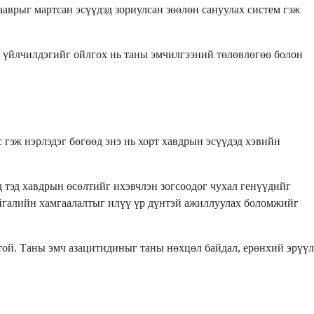
ааврыг мартсан эсүүдэд зориулсан зөөлөн сануулах систем гэж
н үйлчилдэгийг ойлгох нь таны эмчилгээний төлөвлөгөө болон
гэж нэрлэдэг бөгөөд энэ нь хорт хавдрын эсүүдэд хэвийн
д тэд хавдрын өсөлтийг ихэвчлэн зогсоодог чухал генүүдийг
айгалийн хамгаалалтыг илүү үр дүнтэй ажиллуулах боломжийг
той. Таны эмч азацитидиныг таны нөхцөл байдал, ерөнхий эрүүл