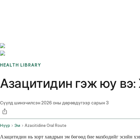
Benchmarks
Stories
FAQ
Sign up / Log in
HEALTH LIBRARY
Азацитидин гэж юу вэ: 
Сүүлд шинэчилсэн
2026 оны дөрөвдүгээр сарын 3
Нүүр
Эм
Azacitidine Oral Route
Азацитидин нь хорт хавдрын эм бөгөөд бие махбодийг эсийн хэв