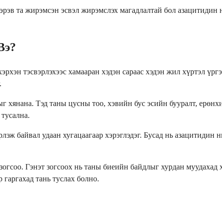
Хэрэв та жирэмсэн эсвэл жирэмслэх магадлалтай бол азацитидин
Вэ?
эрхэн тэсвэрлэхээс хамааран хэдэн сараас хэдэн жил хүртэл үр
.
 хянана. Тэд таны цусны тоо, хэвийн бус эсийн бууралт, ерөнх
 тусална.
эж байвал удаан хугацаагаар хэрэглэдэг. Бусад нь азацитидин нь
 зогсоо. Гэнэт зогсоох нь таны биеийн байдлыг хурдан муудаха
 гаргахад тань туслах болно.