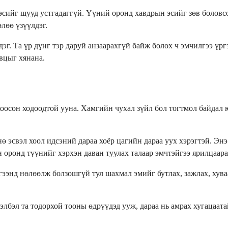
ийг шууд устгадаггүй. Үүний оронд хавдрын эсийг зөв боловсор
лөө үзүүлдэг.
эг. Та үр дүнг тэр даруй анзаарахгүй байж болох ч эмчилгээ үр
вцыг хянана.
хоосон ходоодтой ууна. Хамгийн чухал зүйл бол тогтмол байдал 
ө эсвэл хоол идсэний дараа хоёр цагийн дараа уух хэрэгтэй. Эн
 оронд түүнийг хэрхэн даван туулах талаар эмчтэйгээ ярилцаара
гээнд нөлөөлж болзошгүй тул шахмал эмийг бутлах, зажлах, хува
лбэл та тодорхой тооны өдрүүдэд ууж, дараа нь амрах хугацаата