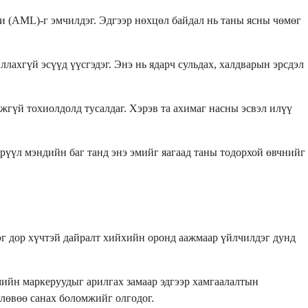
 (AML)-г эмчилдэг. Эдгээр нөхцөл байдал нь таны ясны чөмөг
лахгүй эсүүд үүсгэдэг. Энэ нь ядарч сульдах, халдварын эрсдэл
гүй тохиолдолд тусалдаг. Хэрэв та ахимаг насны эсвэл илүү
рүүл мэндийн баг танд энэ эмийг яагаад таны тодорхой өвчнийг
эг дор хүчтэй дайралт хийхийн оронд аажмаар үйлчилдэг дунд
мийн маркеруудыг арилгах замаар эдгээр хамгаалалтын
өлөвөө санах боломжийг олгодог.