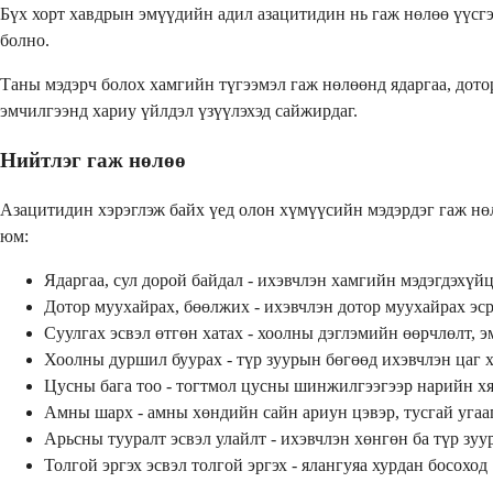
Бүх хорт хавдрын эмүүдийн адил азацитидин нь гаж нөлөө үүсгэ
болно.
Таны мэдэрч болох хамгийн түгээмэл гаж нөлөөнд ядаргаа, дото
эмчилгээнд хариу үйлдэл үзүүлэхэд сайжирдаг.
Нийтлэг гаж нөлөө
Азацитидин хэрэглэж байх үед олон хүмүүсийн мэдэрдэг гаж нөл
юм:
Ядаргаа, сул дорой байдал - ихэвчлэн хамгийн мэдэгдэхүй
Дотор муухайрах, бөөлжих - ихэвчлэн дотор муухайрах эср
Суулгах эсвэл өтгөн хатах - хоолны дэглэмийн өөрчлөлт, э
Хоолны дуршил буурах - түр зуурын бөгөөд ихэвчлэн цаг 
Цусны бага тоо - тогтмол цусны шинжилгээгээр нарийн хя
Амны шарх - амны хөндийн сайн ариун цэвэр, тусгай угаа
Арьсны тууралт эсвэл улайлт - ихэвчлэн хөнгөн ба түр з
Толгой эргэх эсвэл толгой эргэх - ялангуяа хурдан босоход