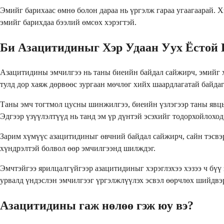
Эмийг барихаас өмнө болон дараа нь үргэлж гараа угаагаарай. 
эмийг барихдаа бээлий өмсөх хэрэгтэй.
Би Азацитидиныг Хэр Удаан Уух Ёстой 
Азацитидины эмчилгээ нь таны биеийн байдал сайжирч, эмийг х
тулд дор хаяж дөрвөөс зургаан мөчлөг хийх шаардлагатай байдаг
Таны эмч тогтмол цусны шинжилгээ, биеийн үзлэгээр таны явцыг
Эдгээр үзүүлэлтүүд нь танд эм үр дүнтэй эсэхийг тодорхойлоход
Зарим хүмүүс азацитидиныг өвчний байдал сайжирч, сайн тэсвэрл
хүндрэлтэй болвол өөр эмчилгээнд шилждэг.
Эмчтэйгээ ярилцалгүйгээр азацитидиныг хэрэглэхээ хэзээ ч бүү
урвалд үндэслэн эмчилгээг үргэлжлүүлэх эсвэл өөрчлөх шийдвэр
Азацитидины гаж нөлөө гэж юу вэ?