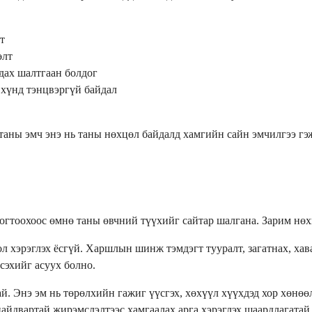
т
өлт
дах шалтгаан болдог
хүнд тэнцвэргүй байдал
таны эмч энэ нь таны нөхцөл байдалд хамгийн сайн эмчилгээ гэж
огтоохоос өмнө таны өвчний түүхийг сайтар шалгана. Зарим нөх
л хэрэглэх ёсгүй. Харшлын шинж тэмдэгт тууралт, загатнах, хава
сэхийг асуух болно.
тай. Энэ эм нь төрөлхийн гажиг үүсгэх, хөхүүл хүүхдэд хор хөн
найдвартай жирэмслэлтээс хамгаалах арга хэрэглэх шаардлагатай