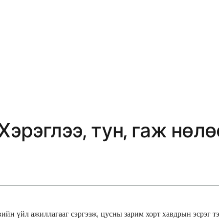
Хэрэглээ, тун, гаж нөл
ийн үйл ажиллагааг сэргээж, цусны зарим хорт хавдрын эсрэг т