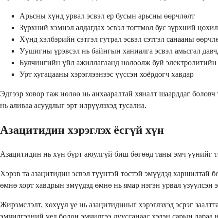
Арьсны хүнд урвал эсвэл ер бусын арьсны өөрчлөлт
Зүрхний хэмнэл алдагдах эсвэл тогтмол бус зүрхний цохил
Хүнд хэлбэрийн сэтгэл гутрал эсвэл сэтгэл санааны өөрчл
Уушигны үрэвсэл нь байнгын ханиалга эсвэл амьсгал давч
Булчингийн үйл ажиллагаанд нөлөөлж буй электролитийн 
Урт хугацааны хэрэглээнээс үүссэн хоёрдогч хавдар
Эдгээр ховор гаж нөлөө нь анхааралтай хяналт шаарддаг боловч 
нь аливаа асуудлыг эрт илрүүлэхэд тусална.
Азацитидин хэрэглэх ёсгүй хүн
Азацитидин нь хүн бүрт аюулгүй биш бөгөөд таны эмч үүнийг т
Хэрэв та азацитидин эсвэл түүнтэй төстэй эмүүдэд харшилтай бо
өмнө хорт хавдрын эмүүдэд өмнө нь ямар нэгэн урвал үзүүлсэн э
Жирэмслэлт, хөхүүл үе нь азацитидиныг хэрэглэхэд эсрэг заалт
эмчилгээний үед болон эмчилгээ дууссанаас хэдэн сарын дараа 