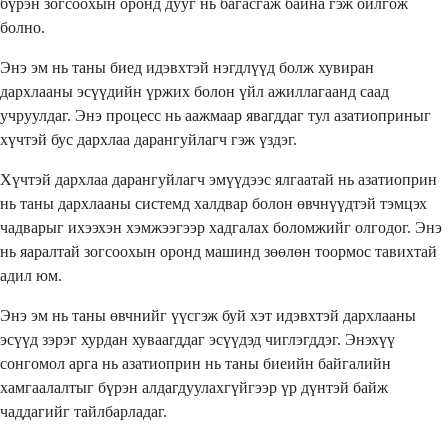
бүрэн зогсоохын оронд дууг нь багасгаж байна гэж ойлгож
болно.
Энэ эм нь таны биед идэвхтэй нэгдлүүд болж хувиран
дархлааны эсүүдийн үржих болон үйл ажиллагаанд саад
учруулдаг. Энэ процесс нь аажмаар явагддаг тул азатиоприныг
хүчтэй бус дархлаа дарангуйлагч гэж үздэг.
Хүчтэй дархлаа дарангуйлагч эмүүдээс ялгаатай нь азатиоприн
нь таны дархлааны системд халдвар болон өвчнүүдтэй тэмцэх
чадварыг ихээхэн хэмжээгээр хадгалах боломжийг олгодог. Энэ
нь яаралтай зогсоохын оронд машинд зөөлөн тоормос тавихтай
адил юм.
Энэ эм нь таны өвчнийг үүсгэж буй хэт идэвхтэй дархлааны
эсүүд зэрэг хурдан хуваагддаг эсүүдэд чиглэгддэг. Энэхүү
сонгомол арга нь азатиоприн нь таны биеийн байгалийн
хамгаалалтыг бүрэн алдагдуулахгүйгээр үр дүнтэй байж
чаддагийг тайлбарладаг.