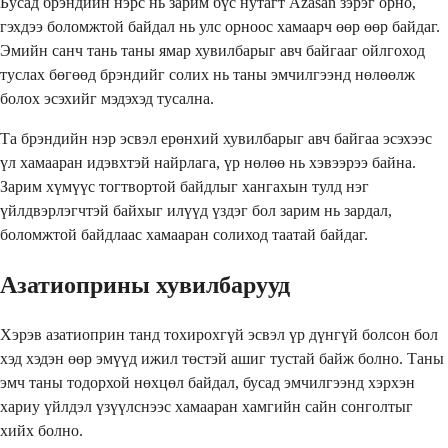
Бусад брэндийн нэрс нь зарим бүс нутагт Azasan зэрэг орно,
гэхдээ боломжтой байдал нь улс орноос хамаарч өөр өөр байдаг.
Эмийн санч тань таны ямар хувилбарыг авч байгааг ойлгоход
туслах бөгөөд брэндийг солих нь таны эмчилгээнд нөлөөлж
болох эсэхийг мэдэхэд тусална.
Та брэндийн нэр эсвэл ерөнхий хувилбарыг авч байгаа эсэхээс
үл хамааран идэвхтэй найрлага, үр нөлөө нь хэвээрээ байна.
Зарим хүмүүс тогтвортой байдлыг хангахын тулд нэг
үйлдвэрлэгчтэй байхыг илүүд үздэг бол зарим нь зардал,
боломжтой байдлаас хамааран солиход таатай байдаг.
Азатиоприны хувилбарууд
Хэрэв азатиоприн танд тохирохгүй эсвэл үр дүнгүй болсон бол
хэд хэдэн өөр эмүүд ижил төстэй ашиг тустай байж болно. Таны
эмч таны тодорхой нөхцөл байдал, бусад эмчилгээнд хэрхэн
хариу үйлдэл үзүүлснээс хамааран хамгийн сайн сонголтыг
хийх болно.