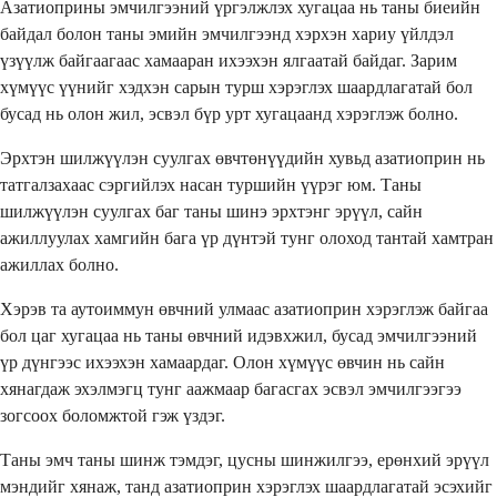
Азатиоприны эмчилгээний үргэлжлэх хугацаа нь таны биеийн
байдал болон таны эмийн эмчилгээнд хэрхэн хариу үйлдэл
үзүүлж байгаагаас хамааран ихээхэн ялгаатай байдаг. Зарим
хүмүүс үүнийг хэдхэн сарын турш хэрэглэх шаардлагатай бол
бусад нь олон жил, эсвэл бүр урт хугацаанд хэрэглэж болно.
Эрхтэн шилжүүлэн суулгах өвчтөнүүдийн хувьд азатиоприн нь
татгалзахаас сэргийлэх насан туршийн үүрэг юм. Таны
шилжүүлэн суулгах баг таны шинэ эрхтэнг эрүүл, сайн
ажиллуулах хамгийн бага үр дүнтэй тунг олоход тантай хамтран
ажиллах болно.
Хэрэв та аутоиммун өвчний улмаас азатиоприн хэрэглэж байгаа
бол цаг хугацаа нь таны өвчний идэвхжил, бусад эмчилгээний
үр дүнгээс ихээхэн хамаардаг. Олон хүмүүс өвчин нь сайн
хянагдаж эхэлмэгц тунг аажмаар багасгах эсвэл эмчилгээгээ
зогсоох боломжтой гэж үздэг.
Таны эмч таны шинж тэмдэг, цусны шинжилгээ, ерөнхий эрүүл
мэндийг хянаж, танд азатиоприн хэрэглэх шаардлагатай эсэхийг