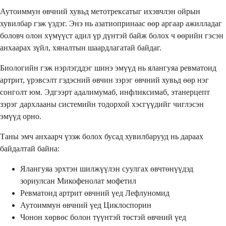
Аутоиммун өвчний хувьд метотрексатыг ихэвчлэн ойрын
хувилбар гэж үздэг. Энэ нь азатиопринаас өөр аргаар ажилладаг
боловч олон хүмүүст адил үр дүнтэй байж болох ч өөрийн гэсэн
анхаарах зүйл, хяналтын шаардлагатай байдаг.
Биологийн гэж нэрлэгддэг шинэ эмүүд нь ялангуяа ревматоид
артрит, үрэвсэлт гэдэсний өвчин зэрэг өвчний хувьд өөр нэг
сонголт юм. Эдгээрт адалимумаб, инфликсимаб, этанерцепт
зэрэг дархлааны системийн тодорхой хэсгүүдийг чиглэсэн
эмүүд орно.
Таны эмч анхаарч үзэж болох бусад хувилбарууд нь дараах
байдалтай байна:
Ялангуяа эрхтэн шилжүүлэн суулгах өвчтөнүүдэд
зориулсан Микофенолат мофетил
Ревматоид артрит өвчний үед Лефлуномид
Аутоиммун өвчний үед Циклоспорин
Чонон хөрвөс болон түүнтэй төстэй өвчний үед