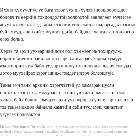
Ихэнх хүмүүст үе үе бага зэрэг уух нь хүлээн зөвшөөрөгддөг
боловч та өөрийн тохиолдолтой холбоотой зөвлөгөөг эмчээсээ
асуух хэрэгтэй. Тэд таны элэгний үйл ажиллагаа, бусад хэрэглэж
буй эмүүд, ерөнхий эрүүл мэндийн байдлыг харгалзан зөвлөгөө
өгөх болно.
Хэрэв та архи уухаар шийдсэн бол хэмжээг нь тохируулж,
өөрийн биеийн байдлыг анхаарч байгаарай. Зарим хүмүүс
азатиоприн ууж байх үед архи илүү их нөлөөлж, ядарч сульдах,
дотор муухайрах зэрэг шинж тэмдэг илэрч болзошгүй.
Таны эмч таны архины хэрэглээтэй үл хамааран цусан
шинжилгээгээр дамжуулан элэгний үйл ажиллагааг тогтмол
хянаж байх болно. Эмчдээ архи уух зуршлаа үнэнчээр хэлснээр
тэд таны нөхцөл байдалд хамгийн сайн тусламж, хяналтыг
үзүүлэх боломжтой.
Medical Disclaimer:
This article is for informational purposes only and does not constitute
medical advice. Always consult a qualified healthcare provider for diagnosis and treatment