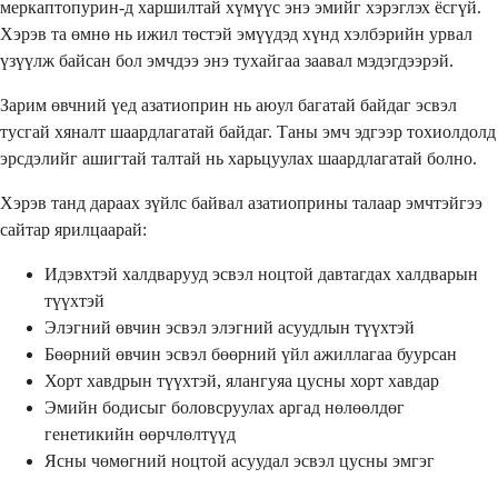
меркаптопурин-д харшилтай хүмүүс энэ эмийг хэрэглэх ёсгүй.
Хэрэв та өмнө нь ижил төстэй эмүүдэд хүнд хэлбэрийн урвал
үзүүлж байсан бол эмчдээ энэ тухайгаа заавал мэдэгдээрэй.
Зарим өвчний үед азатиоприн нь аюул багатай байдаг эсвэл
тусгай хяналт шаардлагатай байдаг. Таны эмч эдгээр тохиолдолд
эрсдэлийг ашигтай талтай нь харьцуулах шаардлагатай болно.
Хэрэв танд дараах зүйлс байвал азатиоприны талаар эмчтэйгээ
сайтар ярилцаарай:
Идэвхтэй халдварууд эсвэл ноцтой давтагдах халдварын
түүхтэй
Элэгний өвчин эсвэл элэгний асуудлын түүхтэй
Бөөрний өвчин эсвэл бөөрний үйл ажиллагаа буурсан
Хорт хавдрын түүхтэй, ялангуяа цусны хорт хавдар
Эмийн бодисыг боловсруулах аргад нөлөөлдөг
генетикийн өөрчлөлтүүд
Ясны чөмөгний ноцтой асуудал эсвэл цусны эмгэг