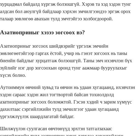
хурцадмал байдалд хүргэж болзошгүй. Хэрэв та хэд хэдэн тунг
алдсан бол аюулгүй байдлаар хэрхэн эмчилгээндээ эргэж орох
талаар зөвлөгөө авахын тулд эмчтэйгээ холбогдоорой.
Азатиоприныг хэзээ зогсоох вэ?
Азатиоприныг зогсоох шийдвэрийг үргэлж эмчийн
зөвлөгөөтэйгээр гаргах ёстой, учир нь гэнэт зогсоох нь таны
биеийн байдлыг хурцатгаж болзошгүй. Таны эмч ихэвчлэн бүх
зүйлийг нэг дор зогсоохын оронд тунг аажмаар бууруулахыг
хүсэх болно.
Аутоиммун өвчний хувьд та өвчин нь удаан хугацаанд, ихэвчлэн
хэдэн сараас хэдэн жил тогтвортой байсан тохиолдолд
азатиоприныг зогсоох боломжтой. Гэсэн хэдий ч зарим хүмүүс
дахилтаас сэргийлэхийн тулд эмчилгээг удаан хугацаанд
үргэлжлүүлэх шаардлагатай байдаг.
Шилжүүлэн суулгасан өвчтөнүүд эрхтэн татгалзахаас
сэргийлэхийн тулд азатиоприн зэрэг дархлаа дарангуйлагч