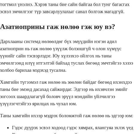
тогтмол үнэлнэ. Хэрэв таны бие сайн байгаа бол тунг багасгах
эсвэл эмчилгээг түр завсарлуулахыг санал болгож магадгүй.
Азатиоприны гаж нөлөө гэж юу вэ?
Дархлааны системд нөлөөлдөг бүх эмүүдийн нэгэн адил
азатиоприн нь гаж нөлөө үзүүлж болзошгүй ч олон хүмүүс
үүнийг сайн тэсвэрлэдэг. Юу хүлээхээ ойлгох нь таны
эмчилгээнд илүү итгэлтэй байхад туслах бөгөөд эмчтэйгээ хэзээ
холбоо барихаа мэдэхэд тусална.
Хамгийн түгээмэл гаж нөлөө нь зөөлөн байдаг бөгөөд ихэнхдээ
таны бие эмэнд дасахад сайжирдаг. Эдгээр нь ихэвчлэн эмийг
зогсоох шаардлагагүй боловч эрүүл мэндийн үйлчилгээ
үзүүлэгчтэйгээ ярилцах нь чухал юм.
Таны хамгийн ихээр мэдрэх боломжтой гаж нөлөө нь эдгээр юм:
Гэдэс дүүрэх эсвэл ходоод гэдэс хямрах, ялангуяа эхлэх үед