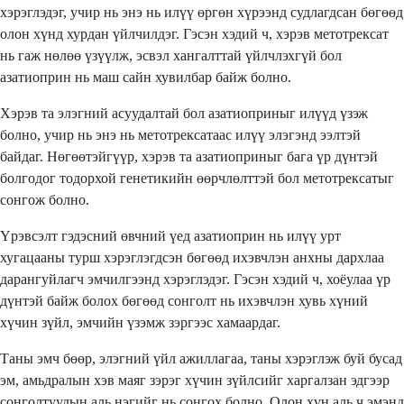
хэрэглэдэг, учир нь энэ нь илүү өргөн хүрээнд судлагдсан бөгөөд
олон хүнд хурдан үйлчилдэг. Гэсэн хэдий ч, хэрэв метотрексат
нь гаж нөлөө үзүүлж, эсвэл хангалттай үйлчлэхгүй бол
азатиоприн нь маш сайн хувилбар байж болно.
Хэрэв та элэгний асуудалтай бол азатиоприныг илүүд үзэж
болно, учир нь энэ нь метотрексатаас илүү элэгэнд ээлтэй
байдаг. Нөгөөтэйгүүр, хэрэв та азатиоприныг бага үр дүнтэй
болгодог тодорхой генетикийн өөрчлөлттэй бол метотрексатыг
сонгож болно.
Үрэвсэлт гэдэсний өвчний үед азатиоприн нь илүү урт
хугацааны турш хэрэглэгдсэн бөгөөд ихэвчлэн анхны дархлаа
дарангуйлагч эмчилгээнд хэрэглэдэг. Гэсэн хэдий ч, хоёулаа үр
дүнтэй байж болох бөгөөд сонголт нь ихэвчлэн хувь хүний ​​
хүчин зүйл, эмчийн үзэмж зэргээс хамаардаг.
Таны эмч бөөр, элэгний үйл ажиллагаа, таны хэрэглэж буй бусад
эм, амьдралын хэв маяг зэрэг хүчин зүйлсийг харгалзан эдгээр
сонголтуудын аль нэгийг нь сонгох болно. Олон хүн аль ч эмэнд