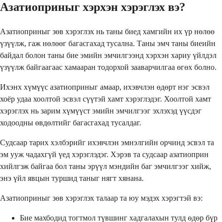
Азатиоприныг хэрхэн хэрэглэх вэ?
Азатиоприныг зөв хэрэглэх нь таны биед хамгийн их үр нөлөө
үзүүлж, гаж нөлөөг багасгахад тусална. Таны эмч таны биеийн
байдал болон таны бие эмийн эмчилгээнд хэрхэн хариу үйлдэл
үзүүлж байгаагаас хамааран тодорхой зааварчилгаа өгөх болно.
Ихэнх хүмүүс азатиоприныг амаар, ихэвчлэн өдөрт нэг эсвэл
хоёр удаа хоолтой эсвэл сүүтэй хамт хэрэглэдэг. Хоолтой хамт
хэрэглэх нь зарим хүмүүст эмийн эмчилгээг эхлэхэд үүсдэг
ходоодны өвдөлтийг багасгахад тусалдаг.
Судсаар тарих хэлбэрийг ихэвчлэн эмнэлгийн орчинд эсвэл та
эм ууж чадахгүй үед хэрэглэдэг. Хэрэв та судсаар азатиоприн
хийлгэж байгаа бол таны эрүүл мэндийн баг эмчилгээг хийж,
энэ үйл явцын туршид таныг нягт хянана.
Азатиоприныг зөв хэрэглэх талаар та юу мэдэх хэрэгтэй вэ:
Бие махбодид тогтмол түвшинг хадгалахын тулд өдөр бүр