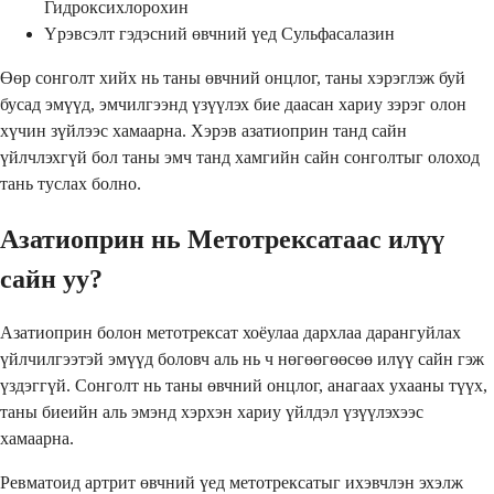
Гидроксихлорохин
Үрэвсэлт гэдэсний өвчний үед Сульфасалазин
Өөр сонголт хийх нь таны өвчний онцлог, таны хэрэглэж буй
бусад эмүүд, эмчилгээнд үзүүлэх бие даасан хариу зэрэг олон
хүчин зүйлээс хамаарна. Хэрэв азатиоприн танд сайн
үйлчлэхгүй бол таны эмч танд хамгийн сайн сонголтыг олоход
тань туслах болно.
Азатиоприн нь Метотрексатаас илүү
сайн уу?
Азатиоприн болон метотрексат хоёулаа дархлаа дарангуйлах
үйлчилгээтэй эмүүд боловч аль нь ч нөгөөгөөсөө илүү сайн гэж
үздэггүй. Сонголт нь таны өвчний онцлог, анагаах ухааны түүх,
таны биеийн аль эмэнд хэрхэн хариу үйлдэл үзүүлэхээс
хамаарна.
Ревматоид артрит өвчний үед метотрексатыг ихэвчлэн эхэлж