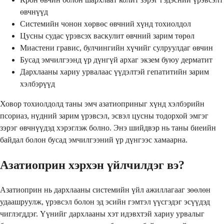
өвчнүүд
Системийн чонон хөрвөс өвчний хүнд тохиолдол
Цусны судас үрэвсэх васкулит өвчний зарим төрөл
Миастени гравис, булчингийн хүчийг сулруулдаг өвчин
Бусад эмчилгээнд үр дүнгүй архаг экзем буюу дерматит
Дархлааны хариу урвалаас үүдэлтэй гепатитийн зарим
хэлбэрүүд
Ховор тохиолдолд таны эмч азатиоприныг хүнд хэлбэрийн
псориаз, нүдний зарим үрэвсэл, эсвэл цусны тодорхой эмгэг
зэрэг өвчнүүдэд хэрэглэж болно. Энэ шийдвэр нь таны биеийн
байдал болон бусад эмчилгээний үр дүнгээс хамаарна.
Азатиоприн хэрхэн үйлчилдэг вэ?
Азатиоприн нь дархлааны системийн үйл ажиллагааг зөөлөн
удаашруулж, үрэвсэл болон эд эсийн гэмтэл үүсгэдэг эсүүдэд
чиглэгддэг. Үүнийг дархлааны хэт идэвхтэй хариу урвалыг