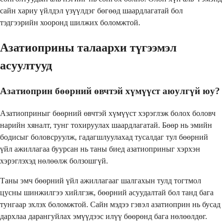
сайн хариу үйлдэл үзүүлдэг бөгөөд шаардлагатай бол
тэдгээрийн хооронд шилжих боломжтой.
Азатиоприны талаархи түгээмэл
асуултууд
Азатиоприн бөөрний өвчтэй хүмүүст аюулгүй юу?
Азатиоприныг бөөрний өвчтэй хүмүүст хэрэглэж болох боловч
нарийн хяналт, тунг тохируулах шаардлагатай. Бөөр нь эмийн
бодисыг боловсруулж, гадагшлуулахад тусалдаг тул бөөрний
үйл ажиллагаа буурсан нь таны биед азатиоприныг хэрхэн
хэрэглэхэд нөлөөлж болзошгүй.
Таны эмч бөөрний үйл ажиллагааг шалгахын тулд тогтмол
цусны шинжилгээ хийлгэж, бөөрний асуудалтай бол танд бага
тунгаар эхлэх боломжтой. Сайн мэдээ гэвэл азатиоприн нь бусад
дархлаа дарангуйлах эмүүдээс илүү бөөрөнд бага нөлөөлдөг.