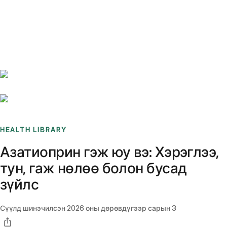
Benchmarks
Stories
FAQ
Sign up / Log in
HEALTH LIBRARY
Азатиоприн гэж юу вэ: Хэрэглээ,
тун, гаж нөлөө болон бусад
зүйлс
Сүүлд шинэчилсэн
2026 оны дөрөвдүгээр сарын 3