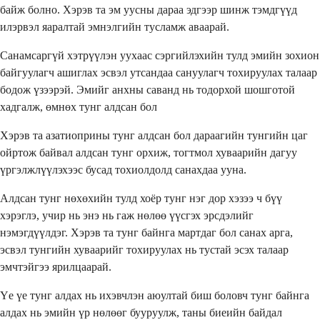
байж болно. Хэрэв та эм уусны дараа эдгээр шинж тэмдгүүд
илэрвэл яаралтай эмнэлгийн тусламж аваарай.
Санамсаргүй хэтрүүлэн уухаас сэргийлэхийн тулд эмийн зохион
байгуулагч ашиглах эсвэл утсандаа сануулагч тохируулах талаар
бодож үзээрэй. Эмийг анхны саванд нь тодорхой шошготой
хадгалж, өмнөх тунг алдсан бол
Хэрэв та азатиоприны тунг алдсан бол дараагийн тунгийн цаг
ойртож байвал алдсан тунг орхиж, тогтмол хуваарийн дагуу
үргэлжлүүлэхээс бусад тохиолдолд санахдаа ууна.
Алдсан тунг нөхөхийн тулд хоёр тунг нэг дор хэзээ ч бүү
хэрэглэ, учир нь энэ нь гаж нөлөө үүсгэх эрсдэлийг
нэмэгдүүлдэг. Хэрэв та тунг байнга мартдаг бол санах арга,
эсвэл тунгийн хуваарийг тохируулах нь тустай эсэх талаар
эмчтэйгээ ярилцаарай.
Үе үе тунг алдах нь ихэвчлэн аюултай биш боловч тунг байнга
алдах нь эмийн үр нөлөөг бууруулж, таны биеийн байдал