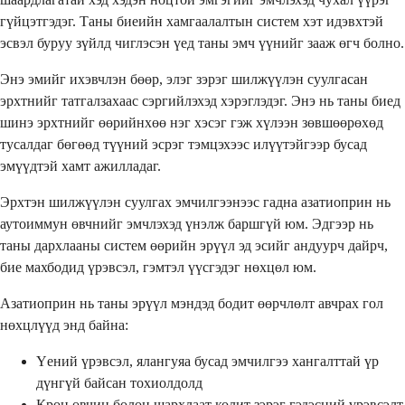
гүйцэтгэдэг. Таны биеийн хамгаалалтын систем хэт идэвхтэй
эсвэл буруу зүйлд чиглэсэн үед таны эмч үүнийг зааж өгч болно.
Энэ эмийг ихэвчлэн бөөр, элэг зэрэг шилжүүлэн суулгасан
эрхтнийг татгалзахаас сэргийлэхэд хэрэглэдэг. Энэ нь таны биед
шинэ эрхтнийг өөрийнхөө нэг хэсэг гэж хүлээн зөвшөөрөхөд
тусалдаг бөгөөд түүний эсрэг тэмцэхээс илүүтэйгээр бусад
эмүүдтэй хамт ажилладаг.
Эрхтэн шилжүүлэн суулгах эмчилгээнээс гадна азатиоприн нь
аутоиммун өвчнийг эмчлэхэд үнэлж баршгүй юм. Эдгээр нь
таны дархлааны систем өөрийн эрүүл эд эсийг андуурч дайрч,
бие махбодид үрэвсэл, гэмтэл үүсгэдэг нөхцөл юм.
Азатиоприн нь таны эрүүл мэндэд бодит өөрчлөлт авчрах гол
нөхцлүүд энд байна:
Үений үрэвсэл, ялангуяа бусад эмчилгээ хангалттай үр
дүнгүй байсан тохиолдолд
Крон өвчин болон шархлаат колит зэрэг гэдэсний үрэвсэлт