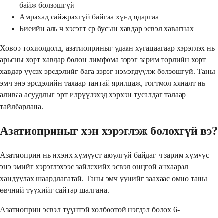
байж болзошгүй
Амрахад сайжрахгүй байгаа хүнд ядаргаа
Биеийн аль ч хэсэгт ер бусын хавдар эсвэл хавагнах
Ховор тохиолдолд, азатиоприныг удаан хугацаагаар хэрэглэх нь
арьсны хорт хавдар болон лимфома зэрэг зарим төрлийн хорт
хавдар үүсэх эрсдэлийг бага зэрэг нэмэгдүүлж болзошгүй. Таны
эмч энэ эрсдэлийн талаар тантай ярилцаж, тогтмол хяналт нь
аливаа асуудлыг эрт илрүүлэхэд хэрхэн тусалдаг талаар
тайлбарлана.
Азатиоприныг хэн хэрэглэж болохгүй вэ?
Азатиоприн нь ихэнх хүмүүст аюулгүй байдаг ч зарим хүмүүс
энэ эмийг хэрэглэхээс зайлсхийх эсвэл онцгой анхаарал
хандуулах шаардлагатай. Таны эмч үүнийг заахаас өмнө таны
өвчний түүхийг сайтар шалгана.
Азатиоприн эсвэл түүнтэй холбоотой нэгдэл болох 6-