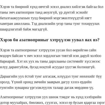
Хэрэв та бөөрний хүнд өвчтэй эсвэл диализ хийлгэж байгаа бол
таны эмч азатиоприн танд аюулгүй, үр дүнтэй эсэхийг
баталгаажуулахын тулд бөөрний мэргэжилтнүүдтэй нягт
хамтран ажиллана. Тэд диализийн үеэр таны тунг тохируулах
шаардлагатай байж магадгүй.
Хэрэв би азатиоприныг хэтрүүлэн уувал яах вэ?
Хэрэв та азатиоприныг хэтрүүлэн уусан бол өөрийгөө сайн
мэдэрч байсан ч эмч эсвэл хордлогын төвтэй нэн даруй холбоо
бариарай. Хэт их уух нь таны дархлааны системийг хүссэнээс
илүү дарангуйлж, бусад ноцтой асуудал үүсгэж болзошгүй.
Дараагийн уух ёстой тунг алгасаж, илүүдэл тунг нөхөхийг бүү
оролд. Үүний оронд эмчийн зааврын дагуу хэзээ ердийн
тунгийн хуваариа үргэлжлүүлэх талаар дагаж мөрдөнө үү.
Азатиоприныг хэтрүүлэн уух шинж тэмдэг нь хүнд хэлбэрийн
дотор муухайрах, бөөлжих, суулгах, эсвэл ер бусын ядаргаа зэрэг