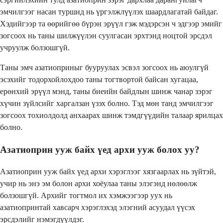
эмчилгээг насан туршид нь үргэлжлүүлэх шаардлагатай байдаг.
Хэдийгээр та өөрийгөө бүрэн эрүүл гэж мэдэрсэн ч эдгээр эмийг
зогсоох нь таны шилжүүлэн суулгасан эрхтэнд ноцтой эрсдэл
учруулж болзошгүй.
Таны эмч азатиоприныг бууруулах эсвэл зогсоох нь аюулгүй
эсэхийг тодорхойлохдоо таны тогтвортой байсан хугацаа,
ерөнхий эрүүл мэнд, таны биеийн байдлын шинж чанар зэрэг
хүчин зүйлсийг харгалзан үзэх болно. Тэд мөн танд эмчилгээг
зогсоох тохиолдолд анхаарах шинж тэмдгүүдийн талаар ярилцах
болно.
Азатиоприн ууж байх үед архи ууж болох уу?
Азатиоприн ууж байх үед архи хэрэглээг хязгаарлах нь зүйтэй,
учир нь энэ эм болон архи хоёулаа таны элэгэнд нөлөөлж
болзошгүй. Архийг тогтмол их хэмжээгээр уух нь
азатиопринтай хавсарч хэрэглэхэд элэгний асуудал үүсэх
эрсдэлийг нэмэгдүүлдэг.