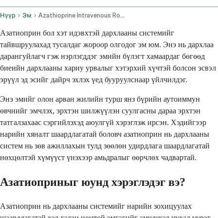
Нүүр
Эм
Azathioprine Intravenous Route
Азатиоприн бол хэт идэвхтэй дархлааны системийг
тайвшруулахад тусалдаг жороор олгодог эм юм. Энэ нь дархлаа
дарангуйлагч гэж нэрлэгддэг эмийн бүлэгт хамаардаг бөгөөд
биеийн дархлааны хариу урвалыг хэтэрхий хүчтэй болсон эсвэл
эрүүл эд эсийг дайрч эхлэх үед бууруулснаар үйлчилдэг.
Энэ эмийг олон арван жилийн турш янз бүрийн аутоиммун
өвчнийг эмчлэх, эрхтэн шилжүүлэн суулгасны дараа эрхтэн
татгалзахаас сэргийлэхэд аюулгүй хэрэглэж ирсэн. Хэдийгээр
нарийн хяналт шаардлагатай боловч азатиоприн нь дархлааны
систем нь зөв ажиллахын тулд зөөлөн удирдлага шаардлагатай
нөхцөлтэй хүмүүст үнэхээр амьдралыг өөрчлөх чадвартай.
Азатиоприныг юунд хэрэглэдэг вэ?
Азатиоприн нь дархлааны системийг нарийн зохицуулах
шаардлагатай хэд хэдэн ноцтой эмгэгийг эмчлэхэд чухал үүрэг