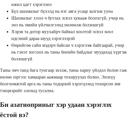
ижил цагт хэрэглэнэ
Бүх шахмалыг бүхэлд нь нэг аяга усаар залгиж ууна
Шахмалыг хэзээ ч бутлах эсвэл хувааж болохгүй, учир нь
энэ нь эмийн үйлчилгээнд нөлөөлж болзошгүй
Хэрэв та дотор муухайрч байвал хоолтой эсвэл хоол
идсэний дараа шууд хэрэглээрэй
Өөрийгөө сайн мэдэрч байсан ч хэрэглэж байгаарай, учир
нь гэнэт зогсоох нь таны биеийн байдлыг муудахад хүргэж
болзошгүй
Таны эмч танд бага тунгаар эхэлж, таны хариу үйлдэл болон гаж
нөлөө зэргээс хамааран аажмаар тохируулах болно. Энэхүү
болгоомжтой арга нь таны тодорхой хэрэгцээнд тохирсон зөв
тэнцвэрийг олоход тусална.
Би азатиоприныг хэр удаан хэрэглэх
ёстой вэ?