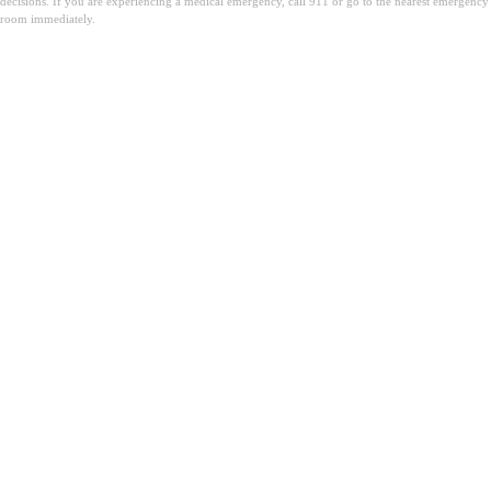
decisions. If you are experiencing a medical emergency, call 911 or go to the nearest emergency
room immediately.