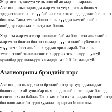
Жирэмслэлт, хөхүүл үе нь онцгой анхаарал шаарддаг.
Азатиоприныг заримдаа жирэмсэн үед хэрэглэж болох ч
эрсдэлээс ашиг нь илүү байвал ихэнх тохиолдолд эхний сонголт
биш юм. Таны эмч та болон таны хүүхдэд хамгийн сайн
шийдвэр гаргахад тань туслах болно.
Хэрэв та жирэмслэхээр төлөвлөж байгаа бол эсвэл аль хэдийн
жирэмсэн болсон бол энэ талаар эрүүл мэндийн үйлчилгээ
үзүүлэгчтэйгээ аль болох хурдан ярилцаарай. Тэд таны
эмчилгээний төлөвлөгөөг тохируулах эсвэл илүү аюулгүй
хувилбар руу шилжүүлэх шаардлагатай байж магадгүй.
Азатиоприны брэндийн нэрс
Азатиоприн нь хэд хэдэн брэндийн нэрээр худалдаалагддаг
боловч ерөнхий хувилбар нь мөн адил сайн ажилладаг бөгөөд
ихэвчлэн хямд байдаг. Таны хамгийн их тааралдах брэндийн нэр
бол олон жилийн турш худалдаанд гарсан Imuran юм.