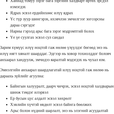
Ханиад томуу зэрэг бага зэргийн халдварт өртөх эрсдэл
нэмэгдэх
Ядрах эсвэл ердийнхөөс илүү ядрах
Үс түр зуур шингэрэх, ихэвчлэн эмчилгээг зогсорсны
дараа сэргэдэг
Нарны гэрэлд арьс бага зэрэг мэдрэмтгий болох
Үе үе суулгах эсвэл сул сандал
Зарим хүмүүс илүү ноцтой гаж нөлөө үзүүлдэг бөгөөд энэ нь
илүү нягт хяналт шаарддаг. Эдгээр нь ховор тохиолддог боловч
анхаарал хандуулж, эмчидээ яаралтай мэдэгдэх нь чухал юм.
Эмнэлгийн анхаарал шаардлагатай илүү ноцтой гаж нөлөө нь
дараахь зүйлийг агуулна:
Байнгын халууралт, даарч чичрэх, эсвэл ноцтой халдварын
шинж тэмдэг илэрвэл
Ер бусын цус алдалт эсвэл хөхрөлт
Хэвлийн хүчтэй өвдөлт эсвэл байнга бөөлжих
Арьс болон нүдний шарлалт, энэ нь элэгний асуудалтай