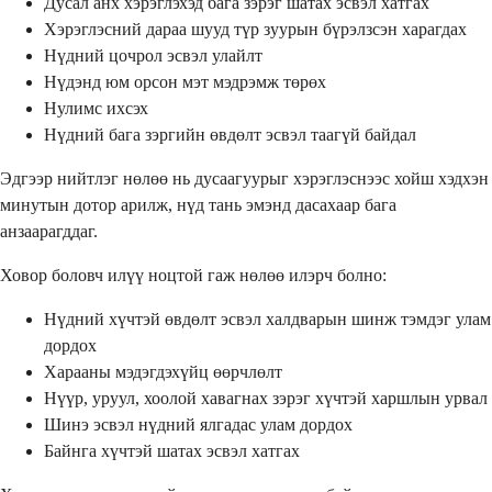
Дусал анх хэрэглэхэд бага зэрэг шатах эсвэл хатгах
Хэрэглэсний дараа шууд түр зуурын бүрэлзсэн харагдах
Нүдний цочрол эсвэл улайлт
Нүдэнд юм орсон мэт мэдрэмж төрөх
Нулимс ихсэх
Нүдний бага зэргийн өвдөлт эсвэл таагүй байдал
Эдгээр нийтлэг нөлөө нь дусаагуурыг хэрэглэснээс хойш хэдхэн
минутын дотор арилж, нүд тань эмэнд дасахаар бага
анзаарагддаг.
Ховор боловч илүү ноцтой гаж нөлөө илэрч болно:
Нүдний хүчтэй өвдөлт эсвэл халдварын шинж тэмдэг улам
дордох
Харааны мэдэгдэхүйц өөрчлөлт
Нүүр, уруул, хоолой хавагнах зэрэг хүчтэй харшлын урвал
Шинэ эсвэл нүдний ялгадас улам дордох
Байнга хүчтэй шатах эсвэл хатгах