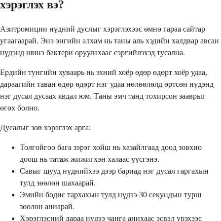
хэрэглэх вэ?
Азитромицин нүдний дуслыг хэрэглэхээс өмнө гараа сайтар
угаагаарай. Энэ энгийн алхам нь таны аль хэдийн халдвар авсан
нүдэнд шинэ бактери оруулахаас сэргийлэхэд тусална.
Ердийн тунгийн хуваарь нь эхний хоёр өдөр өдөрт хоёр удаа,
дараагийн таван өдөр өдөрт нэг удаа нөлөөлөлд өртсөн нүдэнд
нэг дусал дусаах явдал юм. Таны эмч танд тохирсон зааврыг
өгөх болно.
Дусалыг зөв хэрэглэх арга:
Толгойгоо бага зэрэг хойш нь хазайлгаад доод зовхио
доош нь татаж жижигхэн халаас үүсгэнэ.
Савыг шууд нүднийхээ дээр бариад нэг дусал гаргахын
тулд зөөлөн шахаарай.
Эмийн бодис тархахын тулд нүдээ 30 секундын турш
зөөлөн аниарай.
Хэрэглэсний дараа нүдээ чанга анихаас эсвэл үрэхээс