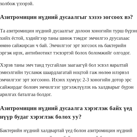
холбож үзээрэй.
Азитромицин нүдний дусаалгыг хэзээ зогсоох вэ?
Та азитромицин нүдний дусаалгыг долоон хоногийн турш бүрэн
хийх ёстой, хэдийгээр таны шинж тэмдэг эмчилгээ дуусахаас
өмнө сайжирсан ч бай. Эмчилгээг эрт зогсоох нь бактерийн
эргэж ирэх, антибиотикт тэсвэртэй болох боломжийг олгодог.
Хэрэв таны эмч танд тусгайлан заагаагүй бол эсвэл яаралтай
эмнэлгийн тусламж шаардлагатай ноцтой гаж нөлөө илэрвэл
эмчилгээг эрт зогсооно. Ихэнх хүмүүс 2-3 хоногийн дотор эрс
сайжирдаг боловч эмчилгээг үргэлжлүүлэх нь халдварыг бүрэн
арилгах баталгаа болдог.
Азитромицин нүдний дусаалга хэрэглэж байх үед
нүүр будаг хэрэглэж болох уу?
Бактерийн нүдний халдвартай үед болон азитромицин нүдний