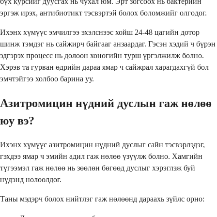
бүх курсийг дуусгах нь чухал юм. Эрт зогсоох нь бактерийн
эргэж ирэх, антибиотикт тэсвэртэй болох боломжийг олгодог.
Ихэнх хүмүүс эмчилгээ эхэлснээс хойш 24-48 цагийн дотор
шинж тэмдэг нь сайжирч байгааг анзаардаг. Гэсэн хэдий ч бүрэн
эдгэрэх процесс нь долоон хоногийн турш үргэлжилж болно.
Хэрэв та гурван өдрийн дараа ямар ч сайжрал харагдахгүй бол
эмчтэйгээ холбоо барина уу.
Азитромицин нүдний дуслын гаж нөлөө
юу вэ?
Ихэнх хүмүүс азитромицин нүдний дуслыг сайн тэсвэрлэдэг,
гэхдээ ямар ч эмийн адил гаж нөлөө үзүүлж болно. Хамгийн
түгээмэл гаж нөлөө нь зөөлөн бөгөөд дуслыг хэрэглэж буй
нүдэнд нөлөөлдөг.
Таны мэдэрч болох нийтлэг гаж нөлөөнд дараахь зүйлс орно: