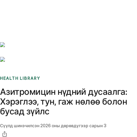
Benchmarks
Stories
FAQ
Sign up / Log in
HEALTH LIBRARY
Азитромицин нүдний дусаалга:
Хэрэглээ, тун, гаж нөлөө болон
бусад зүйлс
Сүүлд шинэчилсэн
2026 оны дөрөвдүгээр сарын 3