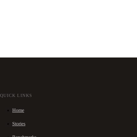
QUICK LINKS
Home
Stories