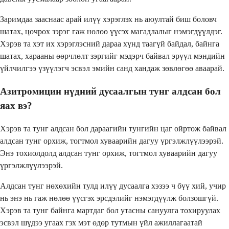
Заримдаа зааснаас арай илүү хэрэглэх нь аюултай биш боловч
шатах, цочрох зэрэг гаж нөлөө үүсэх магадлалыг нэмэгдүүлдэг.
Хэрэв та хэт их хэрэглэсний дараа хүнд таагүй байдал, байнга
шатах, харааны өөрчлөлт зэргийг мэдэрч байвал эрүүл мэндийн
үйлчилгээ үзүүлэгч эсвэл эмийн санд хандаж зөвлөгөө аваарай.
Азитромицин нүдний дусаалгын тунг алдсан бол
яах вэ?
Хэрэв та тунг алдсан бол дараагийн тунгийн цаг ойртож байвал
алдсан тунг орхиж, тогтмол хуваарийн дагуу үргэлжлүүлээрэй.
Энэ тохиолдолд алдсан тунг орхиж, тогтмол хуваарийн дагуу
үргэлжлүүлээрэй.
Алдсан тунг нөхөхийн тулд илүү дусаалга хэзээ ч бүү хий, учир
нь энэ нь гаж нөлөө үүсгэх эрсдэлийг нэмэгдүүлж болзошгүй.
Хэрэв та тунг байнга мартдаг бол утасны сануулга тохируулах
эсвэл шүдээ угаах гэх мэт өдөр тутмын үйл ажиллагаатай