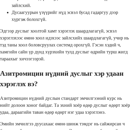
зайлсхий.
Дусаагуурын үзүүрийг нүд эсвэл бусад гадаргуу дээр
хүргэж болохгүй.
Эдгээр дуслыг хоолтой хамт хэрэглэх шаардлагагүй, эсвэл
хэрэглэхээс өмнө хоол идэхээс зайлсхийх шаардлагагүй, учир нь
тэд таны хоол боловсруулах системд орохгүй. Гэсэн хэдий ч,
хамгийн сайн үр дүнд хүрэхийн тулд дуслыг өдрийн турш жигд
тараахыг хичээгээрэй.
Азитромицин нүдний дуслыг хэр удаан
хэрэглэх вэ?
Азитромицин нүдний дуслын стандарт эмчилгээний курс нь
нийт долоон хоног байдаг. Та эхний хоёр өдөр дуслыг өдөрт хоёр
удаа, дараагийн таван өдөр өдөрт нэг удаа хэрэглэнэ.
Эмийн эмчилгээ дуусахаас өмнө шинж тэмдэг нь сайжирсан ч