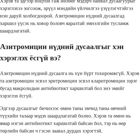
Хэрэв та эдгээр ноцтой гаж нөлөөг мэдэрч байвал дусаагуурыг
хэрэглэхээ зогсоож, эрүүл мэндийн үйлчилгээ үзүүлэгчтэйгээ
нэн даруй холбогдоорой. Азитромицин нүдний дусаалгад
харшил үүсэх нь ховор боловч яаралтай эмнэлгийн тусламж
шаардлагатай.
Азитромицин нүдний дусаалгыг хэн
хэрэглэх ёсгүй вэ?
Азитромицин нүдний дусаалга нь хүн бүрт тохиромжгүй. Хэрэв
та азитромицин эсвэл эритромицин эсвэл кларитромицин зэрэг
бусад макролидын антибиотикт харшилтай бол энэ эмийг
хэрэглэх ёсгүй.
Эдгээр дусаалгыг бичихээс өмнө таны эмчид таны өвчний
түүхийн талаар мэдэх шаардлагатай болно. Хэрэв та өмнө нь
ямар нэгэн антибиотикт харшилтай байсан бол, тэр нь өөр
төрлийн байсан ч гэсэн заавал дурдах хэрэгтэй.