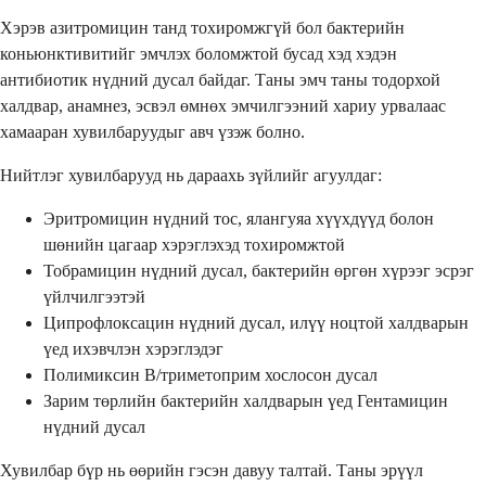
Хэрэв азитромицин танд тохиромжгүй бол бактерийн
коньюнктивитийг эмчлэх боломжтой бусад хэд хэдэн
антибиотик нүдний дусал байдаг. Таны эмч таны тодорхой
халдвар, анамнез, эсвэл өмнөх эмчилгээний хариу урвалаас
хамааран хувилбаруудыг авч үзэж болно.
Нийтлэг хувилбарууд нь дараахь зүйлийг агуулдаг:
Эритромицин нүдний тос, ялангуяа хүүхдүүд болон
шөнийн цагаар хэрэглэхэд тохиромжтой
Тобрамицин нүдний дусал, бактерийн өргөн хүрээг эсрэг
үйлчилгээтэй
Ципрофлоксацин нүдний дусал, илүү ноцтой халдварын
үед ихэвчлэн хэрэглэдэг
Полимиксин B/триметоприм хослосон дусал
Зарим төрлийн бактерийн халдварын үед Гентамицин
нүдний дусал
Хувилбар бүр нь өөрийн гэсэн давуу талтай. Таны эрүүл