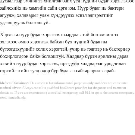
дусаалгаар эмчилгээ хийлгэж байх үед нүдний будаг хэрэглэхээс
зайлсхийх нь хамгийн сайн арга юм. Нүүр будаг нь бактери
агуулж, халдварыг улам хүндрүүлэх эсвэл эдгэрэлтийг
удаашруулж болзошгүй.
Хэрэв та нүүр будаг хэрэглэх шаардлагатай бол эмчилгээ
эхлэхээс өмнө хэрэглэж байсан бүх нүдний будагны
бүтээгдэхүүнийг солих хэрэгтэй, учир нь тэдгээр нь бактериар
бохирлогдсон байж болзошгүй. Халдвар бүрэн арилсны дараа
хэвийн нүүр будаг хэрэглэж, ирээдүйд халдвараас урьдчилан
сэргийлэхийн тулд өдөр бүр будагаа сайтар арилгаарай.
Medical Disclaimer:
This article is for informational purposes only and does not constitute
medical advice. Always consult a qualified healthcare provider for diagnosis and treatment
decisions. If you are experiencing a medical emergency, call 911 or go to the nearest emergency
room immediately.