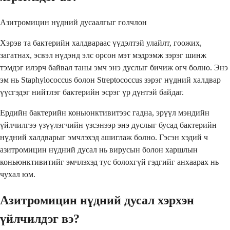
Азитромицин нүдний дусаалгыг голчлон
Хэрэв та бактерийн халдвараас үүдэлтэй улайлт, гоожих,
загатнах, эсвэл нүдэнд элс орсон мэт мэдрэмж зэрэг шинж
тэмдэг илэрч байвал таны эмч энэ дуслыг бичиж өгч болно. Энэ
эм нь Staphylococcus болон Streptococcus зэрэг нүдний халдвар
үүсгэдэг нийтлэг бактерийн эсрэг үр дүнтэй байдаг.
Ердийн бактерийн коньюнктивитээс гадна, эрүүл мэндийн
үйлчилгээ үзүүлэгчийн үзсэнээр энэ дуслыг бусад бактерийн
нүдний халдварыг эмчлэхэд ашиглаж болно. Гэсэн хэдий ч
азитромицин нүдний дусал нь вирусын болон харшлын
коньюнктивитийг эмчлэхэд тус болохгүй гэдгийг анхаарах нь
чухал юм.
Азитромицин нүдний дусал хэрхэн
үйлчилдэг вэ?