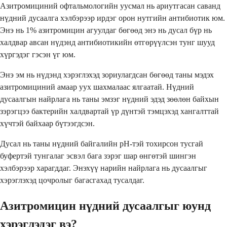
Азитромициний офтальмологийн уусмал нь ариутгасан саванд
нүдний дусаалга хэлбэрээр ирдэг орон нутгийн антибиотик юм.
Энэ нь 1% азитромицин агуулдаг бөгөөд энэ нь дусал бүр нь
халдвар авсан нүдэнд антибиотикийн өтгөрүүлсэн тунг шууд
хүргэдэг гэсэн үг юм.
Энэ эм нь нүдэнд хэрэглэхэд зориулагдсан бөгөөд таны мэдэх
азитромициний амаар уух шахмалаас ялгаатай. Нүдний
дусаалгын найрлага нь таны эмзэг нүдний эдэд зөөлөн байхын
зэрэгцээ бактерийн халдвартай үр дүнтэй тэмцэхэд хангалттай
хүчтэй байхаар бүтээгдсэн.
Дусал нь таны нүдний байгалийн pH-тэй тохирсон тусгай
буфертэй тунгалаг эсвэл бага зэрэг шар өнгөтэй шингэн
хэлбэрээр харагддаг. Энэхүү нарийн найрлага нь дусаалгыг
хэрэглэхэд цочролыг багасгахад тусалдаг.
Азитромицин нүдний дусаалгыг юунд
хэрэглэдэг вэ?