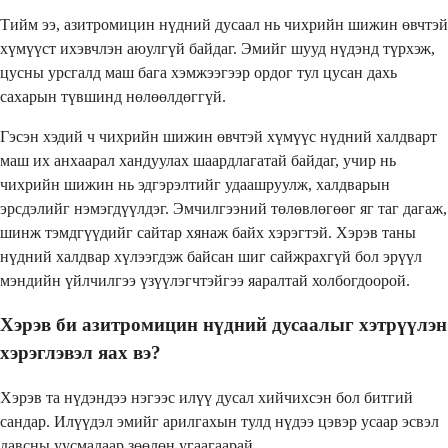
Тийм ээ, азитромицин нүдний дусаал нь чихрийн шижин өвчтэй
хүмүүст ихэвчлэн аюулгүй байдаг. Эмийг шууд нүдэнд түрхэж,
цусны урсгалд маш бага хэмжээгээр ордог тул цусан дахь
сахарын түвшинд нөлөөлдөггүй.
Гэсэн хэдий ч чихрийн шижин өвчтэй хүмүүс нүдний халдварт
маш их анхаарал хандуулах шаардлагатай байдаг, учир нь
чихрийн шижин нь эдгэрэлтийг удаашруулж, халдварын
эрсдэлийг нэмэгдүүлдэг. Эмчилгээний төлөвлөгөөг яг таг дагаж,
шинж тэмдгүүдийг сайтар хянаж байх хэрэгтэй. Хэрэв таны
нүдний халдвар хүлээгдэж байсан шиг сайжрахгүй бол эрүүл
мэндийн үйлчилгээ үзүүлэгчтэйгээ яаралтай холбогдоорой.
Хэрэв би азитромицин нүдний дусаалыг хэтрүүлэн
хэрэглэвэл яах вэ?
Хэрэв та нүдэндээ нэгээс илүү дусал хийчихсэн бол битгий
сандар. Илүүдэл эмийг арилгахын тулд нүдээ цэвэр усаар эсвэл
давсны уусмалаар зөөлөн угаагаарай.