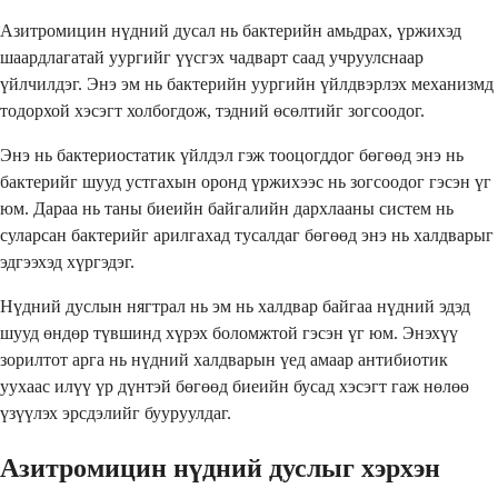
Азитромицин нүдний дусал нь бактерийн амьдрах, үржихэд
шаардлагатай уургийг үүсгэх чадварт саад учруулснаар
үйлчилдэг. Энэ эм нь бактерийн уургийн үйлдвэрлэх механизмд
тодорхой хэсэгт холбогдож, тэдний өсөлтийг зогсоодог.
Энэ нь бактериостатик үйлдэл гэж тооцогддог бөгөөд энэ нь
бактерийг шууд устгахын оронд үржихээс нь зогсоодог гэсэн үг
юм. Дараа нь таны биеийн байгалийн дархлааны систем нь
суларсан бактерийг арилгахад тусалдаг бөгөөд энэ нь халдварыг
эдгээхэд хүргэдэг.
Нүдний дуслын нягтрал нь эм нь халдвар байгаа нүдний эдэд
шууд өндөр түвшинд хүрэх боломжтой гэсэн үг юм. Энэхүү
зорилтот арга нь нүдний халдварын үед амаар антибиотик
уухаас илүү үр дүнтэй бөгөөд биеийн бусад хэсэгт гаж нөлөө
үзүүлэх эрсдэлийг бууруулдаг.
Азитромицин нүдний дуслыг хэрхэн