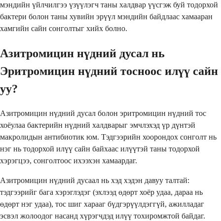
мэндийн үйлчилгээ үзүүлэгч таны халдвар үүсгэж буй тодорхой
бактери болон таны хувийн эрүүл мэндийн байдлаас хамааран
хамгийн сайн сонголтыг хийх болно.
Азитромицин нүдний дусал нь
Эритромицин нүдний тосноос илүү сайн
уу?
Азитромицин нүдний дусал болон эритромицин нүдний тос
хоёулаа бактерийн нүдний халдварыг эмчлэхэд үр дүнтэй
макролидын антибиотик юм. Тэдгээрийн хоорондох сонголт нь
нэг нь тодорхой илүү сайн байхаас илүүтэй таны тодорхой
хэрэгцээ, сонголтоос ихээхэн хамаардаг.
Азитромицин нүдний дусаал нь хэд хэдэн давуу талтай:
тэдгээрийг бага хэрэглэдэг (эхлээд өдөрт хоёр удаа, дараа нь
өдөрт нэг удаа), тос шиг харааг бүдгэрүүлдэггүй, ажилладаг
эсвэл жолоодог насанд хүрэгчдэд илүү тохиромжтой байдаг.