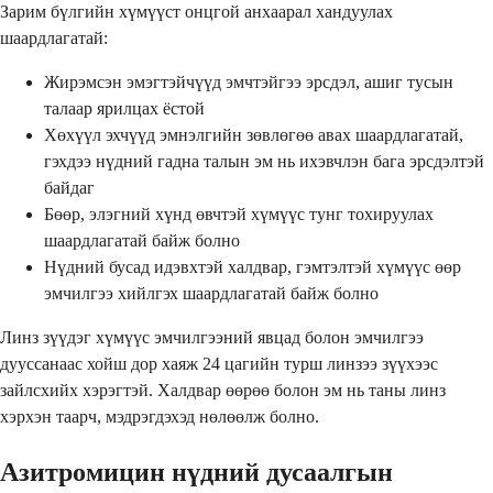
Зарим бүлгийн хүмүүст онцгой анхаарал хандуулах
шаардлагатай:
Жирэмсэн эмэгтэйчүүд эмчтэйгээ эрсдэл, ашиг тусын
талаар ярилцах ёстой
Хөхүүл эхчүүд эмнэлгийн зөвлөгөө авах шаардлагатай,
гэхдээ нүдний гадна талын эм нь ихэвчлэн бага эрсдэлтэй
байдаг
Бөөр, элэгний хүнд өвчтэй хүмүүс тунг тохируулах
шаардлагатай байж болно
Нүдний бусад идэвхтэй халдвар, гэмтэлтэй хүмүүс өөр
эмчилгээ хийлгэх шаардлагатай байж болно
Линз зүүдэг хүмүүс эмчилгээний явцад болон эмчилгээ
дууссанаас хойш дор хаяж 24 цагийн турш линзээ зүүхээс
зайлсхийх хэрэгтэй. Халдвар өөрөө болон эм нь таны линз
хэрхэн таарч, мэдрэгдэхэд нөлөөлж болно.
Азитромицин нүдний дусаалгын