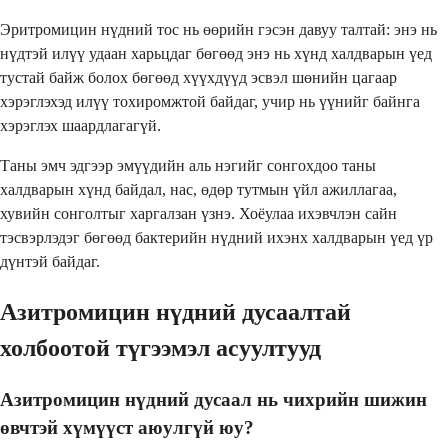
Эритромицин нүдний тос нь өөрийн гэсэн давуу талтай: энэ нь
нүдтэй илүү удаан харьцдаг бөгөөд энэ нь хүнд халдварын үед
тустай байж болох бөгөөд хүүхдүүд эсвэл шөнийн цагаар
хэрэглэхэд илүү тохиромжтой байдаг, учир нь үүнийг байнга
хэрэглэх шаардлагагүй.
Таны эмч эдгээр эмүүдийн аль нэгийг сонгохдоо таны
халдварын хүнд байдал, нас, өдөр тутмын үйл ажиллагаа,
хувийн сонголтыг харгалзан үзнэ. Хоёулаа ихэвчлэн сайн
тэсвэрлэдэг бөгөөд бактерийн нүдний ихэнх халдварын үед үр
дүнтэй байдаг.
Азитромицин нүдний дусаалтай
холбоотой түгээмэл асуултууд
Азитромицин нүдний дусаал нь чихрийн шижин
өвчтэй хүмүүст аюулгүй юу?