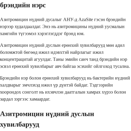
брэндийн нэрс
Азитромицин нүдний дусалыг АНУ-д AzaSite гэсэн брэндийн
нэрээр худалдаалдаг. Энэ нь азитромицины нүдний уусмалын
хамгийн түгээмэл хэрэглэгддэг брэнд юм.
Азитромицин нүдний дуслын ерөнхий хувилбарууд мөн адил
боломжтой бөгөөд ижил идэвхтэй найрлагыг ижил
концентрацитай агуулдаг. Таны эмийн санч танд брэндийн нэр
эсвэл ерөнхий хувилбарыг авч байгаа эсэхийг ойлгоход тусална.
Брэндийн нэр болон ерөнхий хувилбарууд нь бактерийн нүдний
халдварыг эмчлэхэд ижил үр дүнтэй байдаг. Тэдгээрийн
хоорондох сонголт нь ихэвчлэн даатгалын хамрах хүрээ болон
зардал зэргээс хамаардаг.
Азитромицин нүдний дуслын
хувилбарууд