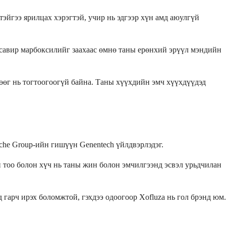
эйгээ ярилцах хэрэгтэй, учир нь эдгээр хүн амд аюулгүй
ксавир марбоксилийг заахаас өмнө таны ерөнхий эрүүл мэндийн
лөөг нь тогтоогоогүй байна. Таны хүүхдийн эмч хүүхдүүдэд
che Group-ийн гишүүн Genentech үйлдвэрлэдэг.
ын тоо болон хүч нь таны жин болон эмчилгээнд эсвэл урьдчилан
гарч ирэх боломжтой, гэхдээ одоогоор Xofluza нь гол брэнд юм.