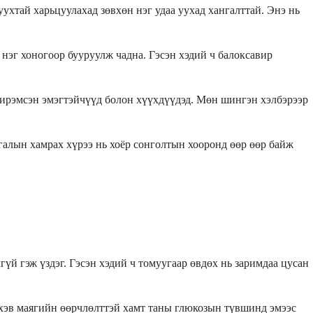
ухтай харьцуулахад зөвхөн нэг удаа уухад хангалттай. Энэ нь
 нэг хоногоор бууруулж чадна. Гэсэн хэдий ч балоксавир
.
 жирэмсэн эмэгтэйчүүд болон хүүхдүүдэд. Мөн шингэн хэлбэрээр
тгалын хамрах хүрээ нь хоёр сонголтын хооронд өөр өөр байж
й гэж үздэг. Гэсэн хэдий ч томуугаар өвдөх нь заримдаа цусан
ы хэв маягийн өөрчлөлттэй хамт таны глюкозын түвшинд эмээс