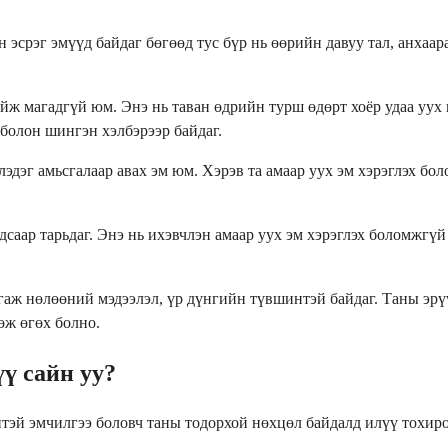
 эсрэг эмүүд байдаг бөгөөд тус бүр нь өөрийн давуу тал, анхаа
ж магадгүй юм. Энэ нь таван өдрийн турш өдөрт хоёр удаа уух 
 болон шингэн хэлбэрээр байдаг.
лэдэг амьсгалаар авах эм юм. Хэрэв та амаар уух эм хэрэглэх бол
удсаар тарьдаг. Энэ нь ихэвчлэн амаар уух эм хэрэглэх боломжг
, гаж нөлөөний мэдээлэл, үр дүнгийн түвшинтэй байдаг. Таны эр
өж өгөх болно.
ү сайн уу?
тэй эмчилгээ боловч таны тодорхой нөхцөл байдалд илүү тохир