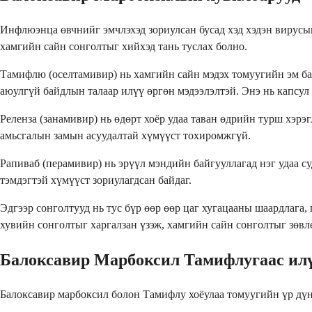
Инфлюэнца өвчнийг эмчлэхэд зориулсан бусад хэд хэдэн вирусын
хамгийн сайн сонголтыг хийхэд тань туслах болно.
Тамифлю (оселтамивир) нь хамгийн сайн мэдэх томуугийн эм бай
аюулгүй байдлын талаар илүү өргөн мэдээлэлтэй. Энэ нь капсул
Реленза (занамивир) нь өдөрт хоёр удаа таван өдрийн турш хэрэг
амьсгалын замын асуудалтай хүмүүст тохиромжгүй.
Рапиваб (перамивир) нь эрүүл мэндийн байгууллагад нэг удаа с
тэмдэгтэй хүмүүст зориулагдсан байдаг.
Эдгээр сонголтууд нь тус бүр өөр өөр цаг хугацааны шаардлага
хувийн сонголтыг харгалзан үзэж, хамгийн сайн сонголтыг зөвл
Балоксавир Марбоксил Тамифлугаас илү
Балоксавир марбоксил болон Тамифлу хоёулаа томуугийн үр дүн