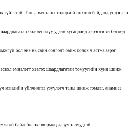
рах зүйлстэй. Таны эмч таны тодорхой нөхцөл байдалд үндэслэн
шаардлагатай боловч илүү удаан хугацаанд хэрэглэсэн бөгөөд
омжгүй бол энэ нь сайн сонголт байж болох ч астма зэрэг
үй эсвэл эмнэлэгт хэвтэх шаардлагатай томуугийн хүнд шинж
үүл мэндийн үйлчилгээ үзүүлэгч таны шинж тэмдэг, анамнез,
омжтой байж болох өвөрмөц давуу талуудтай.