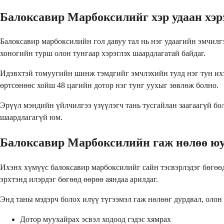
Балоксавир Марбоксилийг хэр удаан хэрэ
Балоксавир марбоксилийн гол давуу тал нь нэг удаагийн эмчилгэ
хоногийн турш олон тунгаар хэрэглэх шаардлагатай байдаг.
Идэвхтэй томуугийн шинж тэмдгийг эмчлэхийн тулд нэг тун ихэв
өртсөнөөс хойш 48 цагийн дотор нэг тунг уухыг зөвлөж болно.
Эрүүл мэндийн үйлчилгээ үзүүлэгч тань тусгайлан заагаагүй бол
шаардлагагүй юм.
Балоксавир Марбоксилийн гаж нөлөө юу
Ихэнх хүмүүс балоксавир марбоксилийг сайн тэсвэрлэдэг бөгөө
эрхтэнд илэрдэг бөгөөд өөрөө аяндаа арилдаг.
Энд таны мэдэрч болох илүү түгээмэл гаж нөлөөг дурдвал, олон 
Дотор муухайрах эсвэл ходоод гэдэс хямрах