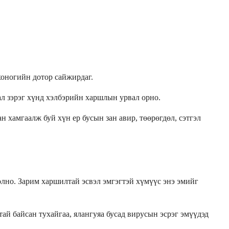
хоногийн дотор сайжирдаг.
ал зэрэг хүнд хэлбэрийн харшлын урвал орно.
н хамгаалж буй хүн ер бусын зан авир, төөрөгдөл, сэтгэл
олно. Зарим харшилтай эсвэл эмгэгтэй хүмүүс энэ эмийг
ай байсан тухайгаа, ялангуяа бусад вирусын эсрэг эмүүдэд