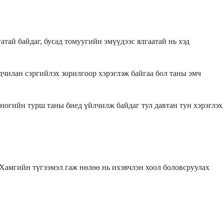
атай байдаг, бусад томуугийн эмүүдээс ялгаатай нь хэд
дчилан сэргийлэх зорилгоор хэрэглэж байгаа бол таны эмч
хоногийн турш таны биед үйлчилж байдаг тул давтан тун хэрэглэх
 Хамгийн түгээмэл гаж нөлөө нь ихэвчлэн хоол боловсруулах