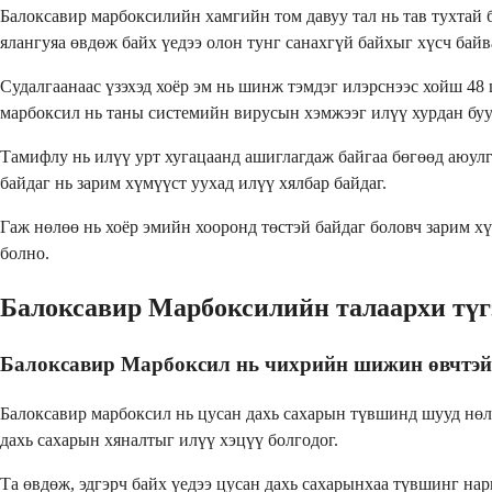
Балоксавир марбоксилийн хамгийн том давуу тал нь тав тухтай б
ялангуяа өвдөж байх үедээ олон тунг санахгүй байхыг хүсч байв
Судалгаанаас үзэхэд хоёр эм нь шинж тэмдэг илэрснээс хойш 48
марбоксил нь таны системийн вирусын хэмжээг илүү хурдан буу
Тамифлу нь илүү урт хугацаанд ашиглагдаж байгаа бөгөөд аюул
байдаг нь зарим хүмүүст уухад илүү хялбар байдаг.
Гаж нөлөө нь хоёр эмийн хооронд төстэй байдаг боловч зарим хү
болно.
Балоксавир Марбоксилийн талаархи түгэ
Балоксавир Марбоксил нь чихрийн шижин өвчтэй
Балоксавир марбоксил нь цусан дахь сахарын түвшинд шууд нөл
дахь сахарын хяналтыг илүү хэцүү болгодог.
Та өвдөж, эдгэрч байх үедээ цусан дахь сахарынхаа түвшинг на