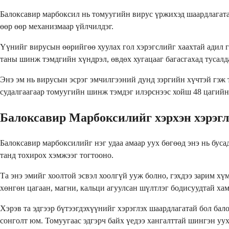
Балоксавир марбоксил нь томуугийн вирус үржихэд шаардлагатай
өөр өөр механизмаар үйлчилдэг.
Үүнийг вирусын өөрийгөө хуулах гол хэрэгслийг хаахтай адил г
таны шинж тэмдгийн хүндрэл, өвдөх хугацааг багасгахад тусалда
Энэ эм нь вирусын эсрэг эмчилгээний дунд зэргийн хүчтэй гэж т
судалгаагаар томуугийн шинж тэмдэг илэрснээс хойш 48 цагийн 
Балоксавир Марбоксилийг хэрхэн хэрэгл
Балоксавир марбоксилийг нэг удаа амаар уух бөгөөд энэ нь бус
танд тохирох хэмжээг тогтооно.
Та энэ эмийг хоолтой эсвэл хоолгүй ууж болно, гэхдээ зарим хүм
хөнгөн цагаан, магни, кальци агуулсан шүлтлэг бодисуудтай хам
Хэрэв та эдгээр бүтээгдэхүүнийг хэрэглэх шаардлагатай бол бал
сонголт юм. Томуугаас эдгэрч байх үедээ хангалттай шингэн уух