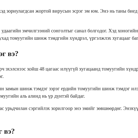
эд зориулагдсан жортой вирусын эсрэг эм юм. Энэ нь таны бие
удаагийн эмчилгээний сонголтыг санал болгодог. Хэд хоногийн 
уухад томуугийн шинж тэмдгийн хүндрэл, үргэлжлэх хугацааг баг
г вэ?
 эхэлснээс хойш 48 цагаас илүүгүй хугацаанд томуугийн хүндрэ
г.
алын замын шинж тэмдэг зэрэг ердийн томуугийн шинж тэмдэг илэ
уугийн аль алинд нь үр дүнтэй байдаг.
с урьдчилан сэргийлэх зорилгоор энэ эмийг зөвшөөрдөг. Энэхүү
 вэ?