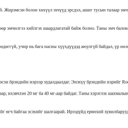
. Жирэмсэн болон хөхүүл эхчүүд эрсдэл, ашиг тусын талаар эмчт
 өөр эмчилгээ хийлгэх шаардлагатай байж болно. Таны эмч бало
лөдөггүй, учир нь бага насны хүүхдүүдэд аюулгүй байдал, үр нө
эсэн брэндийн нэрээр худалдаалдаг. Энэхүү брэндийн нэрийг Ro
аар, ихэвчлэн 20 мг ба 40 мг-аар байдаг. Таны хэрэглэх шахмал
г өгч байгаа эсэхийг шалгаарай. Ирээдүйд ерөнхий хувилбарууд 