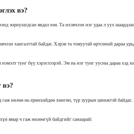
глэх вэ?
энд зориулагдсан явдал юм. Та ихэвчлэн нэг удаа л уух шаардлаг
члэн хангалттай байдаг. Хэрэв та томуутай өртсөний дараа урь
 нэмэлт тунг бүү хэрэглээрэй. Эм нь нэг тунг уусны дараа хэд 
 вэ?
д гаж нөлөө нь ерөнхийдөө хөнгөн, түр зуурын шинжтэй байдаг.
хүн ямар ч гаж нөлөөгүй байдгийг санаарай: