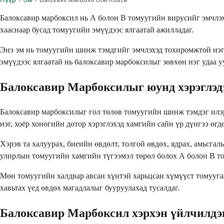
Балоксавир марбоксил нь А болон В томуугийн вирусийг эмчлэх
хааснаар бусад томуугийн эмүүдээс ялгаатай ажилладаг.
Энэ эм нь томуугийн шинж тэмдгийг эмчлэхэд тохиромжтой нэг 
эмүүдээс ялгаатай нь балоксавир марбоксилыг зөвхөн нэг удаа 
Балоксавир Марбоксилыг юунд хэрэглэдэ
Балоксавир марбоксилыг гол төлөв томуугийн шинж тэмдэг илэрч
нэг, хоёр хоногийн дотор хэрэглэхэд хамгийн сайн үр дүнгээ өгдө
Хэрэв та халуурах, биеийн өвдөлт, толгой өвдөх, ядрах, амьсг
улирлын томуугийн хамгийн түгээмэл төрөл болох А болон В том
Мөн томуугийн халдвар авсан хүнтэй харьцсан хүмүүст томуугаа
хавьтах үед өвдөх магадлалыг бууруулахад тусалдаг.
Балоксавир Марбоксил хэрхэн үйлчилдэг