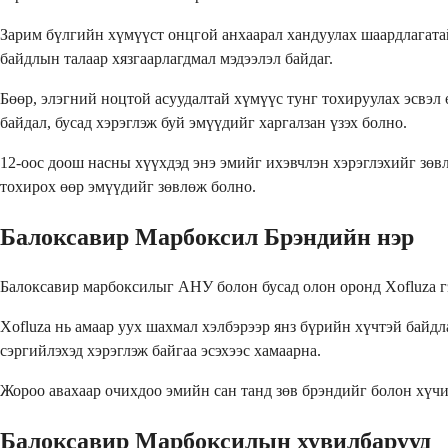
Зарим бүлгийн хүмүүст онцгой анхаарал хандуулах шаардлагатай
байдлын талаар хязгаарлагдмал мэдээлэл байдаг.
Бөөр, элэгний ноцтой асуудалтай хүмүүс тунг тохируулах эсвэл
байдал, бусад хэрэглэж буй эмүүдийг харгалзан үзэх болно.
12-оос доош насны хүүхдэд энэ эмийг ихэвчлэн хэрэглэхийг зөв
тохирох өөр эмүүдийг зөвлөж болно.
Балоксавир Марбоксил Брэндийн нэр
Балоксавир марбоксилыг АНУ болон бусад олон оронд Xofluza г
Xofluza нь амаар уух шахмал хэлбэрээр янз бүрийн хүчтэй байдл
сэргийлэхэд хэрэглэж байгаа эсэхээс хамаарна.
Жороо авахаар очихдоо эмийн сан танд зөв брэндийг болон хүчий
Балоксавир Марбоксилын хувилбарууд