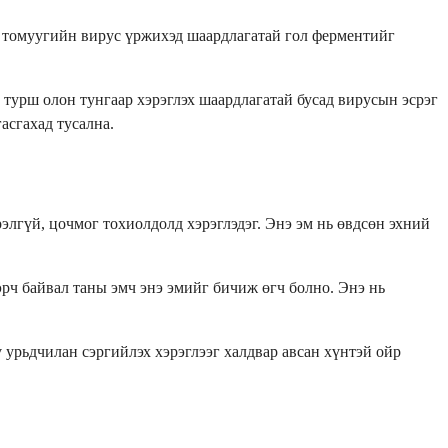
д томуугийн вирус үржихэд шаардлагатай гол ферментийг
турш олон тунгаар хэрэглэх шаардлагатай бусад вирусын эсрэг
асгахад тусална.
лгүй, цочмог тохиолдолд хэрэглэдэг. Энэ эм нь өвдсөн эхний
рч байвал таны эмч энэ эмийг бичиж өгч болно. Энэ нь
 урьдчилан сэргийлэх хэрэглээг халдвар авсан хүнтэй ойр