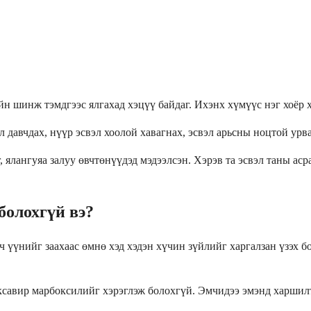
н шинж тэмдгээс ялгахад хэцүү байдаг. Ихэнх хүмүүс нэг хоёр 
 давчдах, нүүр эсвэл хоолой хавагнах, эсвэл арьсны ноцтой урв
ялангуяа залуу өвчтөнүүдэд мэдээлсэн. Хэрэв та эсвэл таны асра
болохгүй вэ?
 үүнийг заахаас өмнө хэд хэдэн хүчин зүйлийг харгалзан үзэх б
ксавир марбоксилийг хэрэглэж болохгүй. Эмчидээ эмэнд харшилт