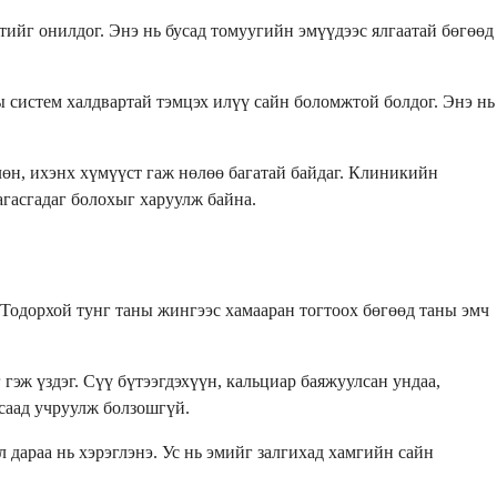
ийг онилдог. Энэ нь бусад томуугийн эмүүдээс ялгаатай бөгөөд
 систем халдвартай тэмцэх илүү сайн боломжтой болдог. Энэ нь
лөн, ихэнх хүмүүст гаж нөлөө багатай байдаг. Клиникийн
агасгадаг болохыг харуулж байна.
 Тодорхой тунг таны жингээс хамааран тогтоох бөгөөд таны эмч
 гэж үздэг. Сүү бүтээгдэхүүн, кальциар баяжуулсан ундаа,
 саад учруулж болзошгүй.
 дараа нь хэрэглэнэ. Ус нь эмийг залгихад хамгийн сайн