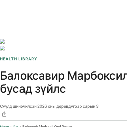
Benchmarks
Stories
FAQ
Sign up / Log in
HEALTH LIBRARY
Балоксавир Марбоксил г
бусад зүйлс
Сүүлд шинэчилсэн
2026 оны дөрөвдүгээр сарын 3
Нүүр
Эм
Baloxavir Marboxil Oral Route