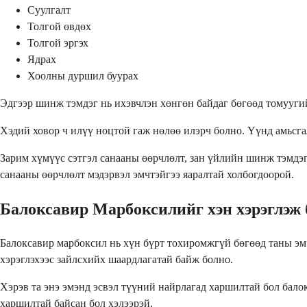
Суулгалт
Толгой өвдөх
Толгой эргэх
Ядрах
Хоолны дуршил буурах
Эдгээр шинж тэмдэг нь ихэвчлэн хөнгөн байдаг бөгөөд томуугий
Хэдий ховор ч илүү ноцтой гаж нөлөө илэрч болно. Үүнд амьсгал
Зарим хүмүүс сэтгэл санааны өөрчлөлт, зан үйлийн шинж тэмдэг, 
санааны өөрчлөлт мэдэрвэл эмчтэйгээ яаралтай холбогдоорой.
Балоксавир Марбоксилийг хэн хэрэглэж 
Балоксавир марбоксил нь хүн бүрт тохиромжгүй бөгөөд таны эмч
хэрэглэхээс зайлсхийх шаардлагатай байж болно.
Хэрэв та энэ эмэнд эсвэл түүний найрлагад харшилтай бол бало
харшилтай байсан бол хэлээрэй.