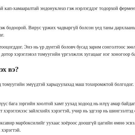
 кап-хамааралтай эндонуклеаз гэж нэрлэгддэг тодорхой фермент
эж бодоорой. Вирус үржих чадваргүй болсон үед таны дархлааны
г.
ооцогддог. Энэ нь үр дүнтэй боловч бусад зарим сонголтоос зөө
дотор хэрэглэвэл томуугийн үргэлжлэх хугацааг нэг хоногоор б
эх вэ?
ад томуугийн эмүүдтэй харьцуулахад маш тохиромжтой болгодог.
үүс бага зэргийн хоолтой хамт уухад ходоод нь илүү амар байдаг
т хэрэглэхээс зайлсхийх хэрэгтэй, учир нь эдгээр нь шингээлтэд
оксавир марбоксилийг уухаас хоёроос доошгүй цагийн өмнө эсвэл
 хэрэгтэй.