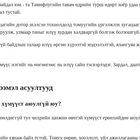
айдал юм - та Тамифлугийн таван өдрийн турш өдөрт хоёр удаа у
ал тустай.
 цагийн дотор эхэлсэн тохиолдолд томуугийн үргэлжлэх хугацааг
руулж, улмаар таныг илүү хурдан халдваргүй болгож болзошгүй
гүй байдлын талаар илүү өргөн хүрээтэй мэдээлэлтэй, ялангуяа
мүүс нэгийг нь нөгөөгөөс нь илүү сайн тэсвэрлэдэг. Зардал, даа
эмэл асуултууд
 хүмүүст аюулгүй юу?
өөлдөггүй тул чихрийн шижин өвчтэй хүмүүст ерөнхийдөө аюулгү
рийн хянаж байх ёстой. Томуу өөрөө, хооллолт, үйл ажиллагаан