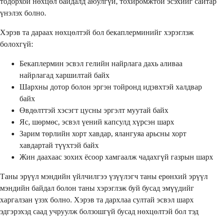
тодорхой нөхцөл байдалд аюулгүй, тохиромжтой эсэхийг сайтар
үнэлэх болно.
Хэрэв та дараах нөхцөлтэй бол бекаплерминийг хэрэглэж
болохгүй:
Бекаплермин эсвэл гелийн найрлага дахь аливаа
найрлагад харшилтай байх
Шархны дотор болон эргэн тойронд идэвхтэй халдвар
байх
Өвдөлттэй хэсэгт цусны эргэлт муутай байх
Яс, шөрмөс, эсвэл үений капсулд хүрсэн шарх
Зарим төрлийн хорт хавдар, ялангуяа арьсны хорт
хавдартай түүхтэй байх
Жин даахаас зохих ёсоор хамгаалж чадахгүй газрын шарх
Таны эрүүл мэндийн үйлчилгээ үзүүлэгч таны ерөнхий эрүүл
мэндийн байдал болон таны хэрэглэж буй бусад эмүүдийг
харгалзан үзэх болно. Хэрэв та дархлаа султай эсвэл шарх
эдгэрэхэд саад учруулж болзошгүй бусад нөхцөлтэй бол тэд