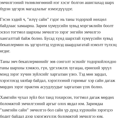
эмчилгээний төлөвлөгөөний нэг хэсэг болгон ашиглахад шарх
бүрэн эдгэрэх магадлалыг нэмэгдүүлдэг.
Гэсэн хэдий ч, "илүү сайн" гэдэг нь таны тодорхой нөхцөл
байдлаас хамаарна. Зарим хүмүүсийн хувьд мэргэжлийн боолт
эсвэл тогтмол шархны эмчилгээ зэрэг энгийн эмчилгээ
хангалттай байж болно. Бусад хүнд шархтай хүмүүсийн хувьд
бекаплермин нь эдгэрэлтэд хүрэхэд шаардлагатай нэмэлт түлхэц
өгдөг.
Таны эмч бекаплерминийг зөв сонголт эсэхийг тодорхойлохдоо
таны шархны хэмжээ, гүн, үргэлжлэх хугацаа, ерөнхий эрүүл
мэнд зэрэг хүчин зүйлсийг харгалзан үзнэ. Тэд мөн зардал,
хэрэглэхэд хялбар байдал, хэрэглээний горимыг хэр сайн дагаж
мөрдөх зэрэг практик асуудлуудыг харгалзан үзэх болно.
Хамгийн чухал зүйл бол танд тохирсон, тогтмол дагаж мөрдөх
боломжтой эмчилгээний аргыг олох явдал юм. Заримдаа
"хамгийн сайн" эмчилгээ бол сайн үр дүнд хүрэхийн зэрэгцээ
бодит байдал дээр хэрэгжүүлэх боломжтой эмчилгээ юм.