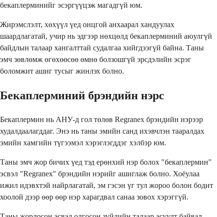
бекаплерминийг эсэргүүцэж магадгүй юм.
Жирэмслэлт, хөхүүл үед онцгой анхаарал хандуулах
шаардлагатай, учир нь эдгээр нөхцөлд бекаплерминий аюулгүй
байдлын талаар хангалттай судалгаа хийгдээгүй байна. Таны
эмч зөвлөмж өгөхөөсөө өмнө болзошгүй эрсдэлийн эсрэг
боломжит ашиг тусыг жинлэх болно.
Бекаплерминий брэндийн нэрс
Бекаплермин нь АНУ-д гол төлөв Regranex брэндийн нэрээр
худалдаалагддаг. Энэ нь таны эмийн санд ихэвчлэн тааралдах
эмийн хамгийн түгээмэл хэрэглэгддэг хэлбэр юм.
Таны эмч жор бичих үед тэд ерөнхий нэр болох "бекаплермин"
эсвэл "Regranex" брэндийн нэрийг ашиглаж болно. Хоёулаа
ижил идэвхтэй найрлагатай, эм гэсэн үг тул жороо болон бодит
хоолой дээр өөр өөр нэр харагдвал санаа зовох хэрэггүй.
Таны жорлосон эсвэл олгосон зүйлийн талаар асуулт байвал