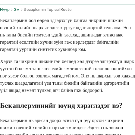
Нүүр
Эм
Becaplermin Topical Route
Бекаплермин бол өөрөө эдгэрэхгүй байгаа чихрийн шижин
өвчний хөлийн шархыг эдгээхэд тусалдаг жортой гель юм. Энэ
нь таны биеийн гэмтсэн эдийг засахад ашигладаг ялтаснаас
гаралтай өсөлтийн хүчин зүйл гэж нэрлэгддэг байгалийн
гаралтай уургийн синтетик хувилбар юм.
Хэрэв та чихрийн шижинтэй бөгөөд хөл дээрээ эдгэрэхгүй шарх
үүссэн бол эмч тань энэ эмийг эмчилгээний төлөвлөгөөнийхөө
нэг хэсэг болгон зөвлөж магадгүй юм. Энэ нь шархыг зөв хаахад
туслах шаардлагатай үед таны биеийн байгалийн эдгэрэлтийн
үйл явцад нэмэлт түлхэц өгч байна гэж бодоорой.
Бекаплерминийг юунд хэрэглэдэг вэ?
Бекаплермин нь арьсан доорх эсвэл гүн рүү орсон чихрийн
шижин өвчний хөлийн шархыг эмчилдэг. Эдгээр нь зөвхөн
гадаргуугийн арьсны давхаргаас давсан, стандарт шархны