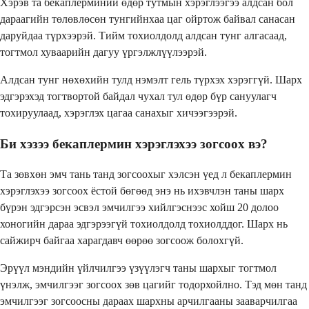
Хэрэв та бекаплерминий өдөр тутмын хэрэглээгээ алдсан бол
дараагийн төлөвлөсөн тунгийнхаа цаг ойртож байвал санасан
даруйдаа түрхээрэй. Тийм тохиолдолд алдсан тунг алгасаад,
тогтмол хуваарийн дагуу үргэлжлүүлээрэй.
Алдсан тунг нөхөхийн тулд нэмэлт гель түрхэх хэрэггүй. Шарх
эдгэрэхэд тогтвортой байдал чухал тул өдөр бүр сануулагч
тохируулаад, хэрэглэх цагаа санахыг хичээгээрэй.
Би хэзээ бекаплермин хэрэглэхээ зогсоох вэ?
Та зөвхөн эмч тань танд зогсоохыг хэлсэн үед л бекаплермин
хэрэглэхээ зогсоох ёстой бөгөөд энэ нь ихэвчлэн таны шарх
бүрэн эдгэрсэн эсвэл эмчилгээ хийлгэснээс хойш 20 долоо
хоногийн дараа эдгэрээгүй тохиолдолд тохиолддог. Шарх нь
сайжирч байгаа харагдавч өөрөө зогсоож болохгүй.
Эрүүл мэндийн үйлчилгээ үзүүлэгч таны шархыг тогтмол
үнэлж, эмчилгээг зогсоох зөв цагийг тодорхойлно. Тэд мөн танд
эмчилгээг зогсоосны дараах шархны арчилгааны зааварчилгаа