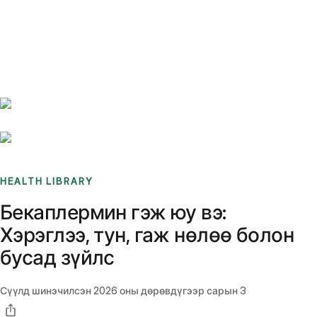
Benchmarks
Stories
FAQ
Sign up / Log in
HEALTH LIBRARY
Бекаплермин гэж юу вэ:
Хэрэглээ, тун, гаж нөлөө болон
бусад зүйлс
Сүүлд шинэчилсэн
2026 оны дөрөвдүгээр сарын 3