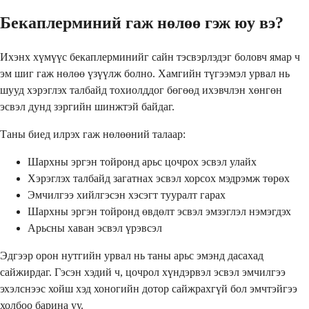
Бекаплерминий гаж нөлөө гэж юу вэ?
Ихэнх хүмүүс бекаплерминийг сайн тэсвэрлэдэг боловч ямар ч
эм шиг гаж нөлөө үзүүлж болно. Хамгийн түгээмэл урвал нь
шууд хэрэглэх талбайд тохиолддог бөгөөд ихэвчлэн хөнгөн
эсвэл дунд зэргийн шинжтэй байдаг.
Таны биед илрэх гаж нөлөөний талаар:
Шархны эргэн тойронд арьс цочрох эсвэл улайх
Хэрэглэх талбайд загатнах эсвэл хорсох мэдрэмж төрөх
Эмчилгээ хийлгэсэн хэсэгт тууралт гарах
Шархны эргэн тойронд өвдөлт эсвэл эмзэглэл нэмэгдэх
Арьсны хаван эсвэл үрэвсэл
Эдгээр орон нутгийн урвал нь таны арьс эмэнд дасахад
сайжирдаг. Гэсэн хэдий ч, цочрол хүндэрвэл эсвэл эмчилгээ
эхэлснээс хойш хэд хоногийн дотор сайжрахгүй бол эмчтэйгээ
холбоо барина уу.