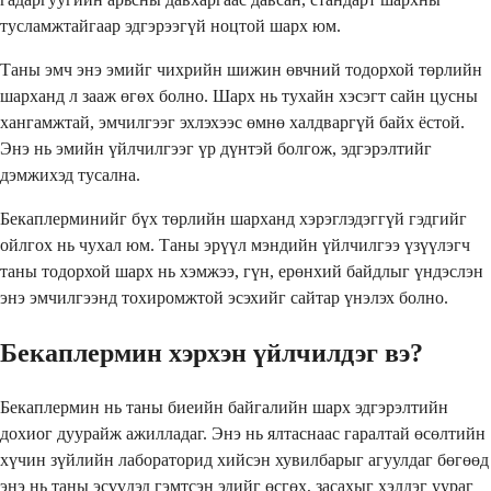
тусламжтайгаар эдгэрээгүй ноцтой шарх юм.
Таны эмч энэ эмийг чихрийн шижин өвчний тодорхой төрлийн
шарханд л зааж өгөх болно. Шарх нь тухайн хэсэгт сайн цусны
хангамжтай, эмчилгээг эхлэхээс өмнө халдваргүй байх ёстой.
Энэ нь эмийн үйлчилгээг үр дүнтэй болгож, эдгэрэлтийг
дэмжихэд тусална.
Бекаплерминийг бүх төрлийн шарханд хэрэглэдэггүй гэдгийг
ойлгох нь чухал юм. Таны эрүүл мэндийн үйлчилгээ үзүүлэгч
таны тодорхой шарх нь хэмжээ, гүн, ерөнхий байдлыг үндэслэн
энэ эмчилгээнд тохиромжтой эсэхийг сайтар үнэлэх болно.
Бекаплермин хэрхэн үйлчилдэг вэ?
Бекаплермин нь таны биеийн байгалийн шарх эдгэрэлтийн
дохиог дуурайж ажилладаг. Энэ нь ялтаснаас гаралтай өсөлтийн
хүчин зүйлийн лабораторид хийсэн хувилбарыг агуулдаг бөгөөд
энэ нь таны эсүүдэд гэмтсэн эдийг өсгөх, засахыг хэлдэг уураг