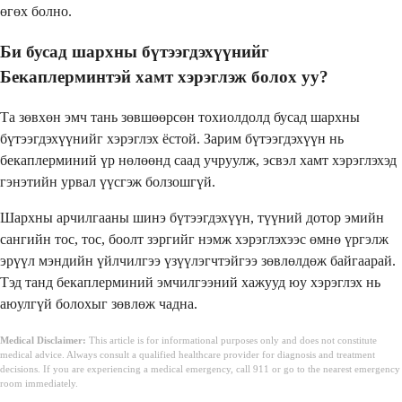
өгөх болно.
Би бусад шархны бүтээгдэхүүнийг
Бекаплерминтэй хамт хэрэглэж болох уу?
Та зөвхөн эмч тань зөвшөөрсөн тохиолдолд бусад шархны
бүтээгдэхүүнийг хэрэглэх ёстой. Зарим бүтээгдэхүүн нь
бекаплерминий үр нөлөөнд саад учруулж, эсвэл хамт хэрэглэхэд
гэнэтийн урвал үүсгэж болзошгүй.
Шархны арчилгааны шинэ бүтээгдэхүүн, түүний дотор эмийн
сангийн тос, тос, боолт зэргийг нэмж хэрэглэхээс өмнө үргэлж
эрүүл мэндийн үйлчилгээ үзүүлэгчтэйгээ зөвлөлдөж байгаарай.
Тэд танд бекаплерминий эмчилгээний хажууд юу хэрэглэх нь
аюулгүй болохыг зөвлөж чадна.
Medical Disclaimer:
This article is for informational purposes only and does not constitute
medical advice. Always consult a qualified healthcare provider for diagnosis and treatment
decisions. If you are experiencing a medical emergency, call 911 or go to the nearest emergency
room immediately.