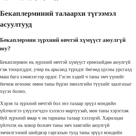
Бекаплерминий талаархи түгээмэл
асуултууд
Бекаплермин зүрхний өвчтэй хүмүүст аюулгүй
юу?
Бекаплермин нь зүрхний өвчтэй хүмүүст ерөнхийдөө аюулгүй
гэж тооцогддог, учир нь арьсанд түрхдэг бөгөөд цусны урсгалд
маш бага хэмжээгээр ордог. Гэсэн хэдий ч таны эмч үүнийг
бичиж өгөхөөс өмнө таны бүрэн эмнэлгийн түүхийг шалгахыг
хүсэх болно.
Хэрэв та зүрхний өвчтэй бол энэ талаар эрүүл мэндийн
үйлчилгээ үзүүлэгчдээ хэлэхээ мартуузай, мөн таны хэрэглэж
буй зүрхний ямар ч эм тарианы талаар хэлээрэй. Харилцан
үйлчлэх нь ховор боловч таны эмч хамгийн аюулгүй
эмчилгээний шийдвэр гаргахын тулд таны эрүүл мэндийн