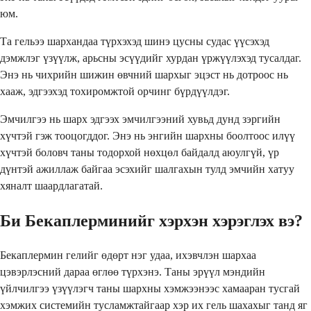
юм.
Та гельээ шархандаа түрхэхэд шинэ цусны судас үүсэхэд
дэмжлэг үзүүлж, арьсны эсүүдийг хурдан үржүүлэхэд тусалдаг.
Энэ нь чихрийн шижин өвчний шархыг эцэст нь дотроос нь
хааж, эдгээхэд тохиромжтой орчинг бүрдүүлдэг.
Эмчилгээ нь шарх эдгээх эмчилгээний хувьд дунд зэргийн
хүчтэй гэж тооцогддог. Энэ нь энгийн шархны боолтоос илүү
хүчтэй боловч таны тодорхой нөхцөл байдалд аюулгүй, үр
дүнтэй ажиллаж байгаа эсэхийг шалгахын тулд эмчийн хатуу
хяналт шаардлагатай.
Би Бекаплерминийг хэрхэн хэрэглэх вэ?
Бекаплермин гелийг өдөрт нэг удаа, ихэвчлэн шархаа
цэвэрлэсний дараа өглөө түрхэнэ. Таны эрүүл мэндийн
үйлчилгээ үзүүлэгч таны шархны хэмжээнээс хамааран тусгай
хэмжих системийн тусламжтайгаар хэр их гель шахахыг танд яг