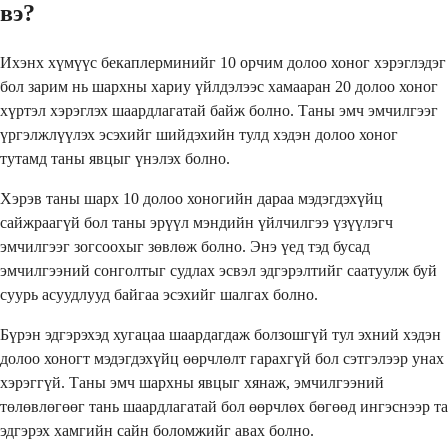
вэ?
Ихэнх хүмүүс бекаплерминийг 10 орчим долоо хоног хэрэглэдэг
бол зарим нь шархны хариу үйлдэлээс хамааран 20 долоо хоног
хүртэл хэрэглэх шаардлагатай байж болно. Таны эмч эмчилгээг
үргэлжлүүлэх эсэхийг шийдэхийн тулд хэдэн долоо хоног
тутамд таны явцыг үнэлэх болно.
Хэрэв таны шарх 10 долоо хоногийн дараа мэдэгдэхүйц
сайжраагүй бол таны эрүүл мэндийн үйлчилгээ үзүүлэгч
эмчилгээг зогсоохыг зөвлөж болно. Энэ үед тэд бусад
эмчилгээний сонголтыг судлах эсвэл эдгэрэлтийг саатуулж буй
суурь асуудлууд байгаа эсэхийг шалгах болно.
Бүрэн эдгэрэхэд хугацаа шаардагдаж болзошгүй тул эхний хэдэн
долоо хоногт мэдэгдэхүйц өөрчлөлт гарахгүй бол сэтгэлээр унах
хэрэггүй. Таны эмч шархны явцыг хянаж, эмчилгээний
төлөвлөгөөг тань шаардлагатай бол өөрчлөх бөгөөд ингэснээр та
эдгэрэх хамгийн сайн боломжийг авах болно.