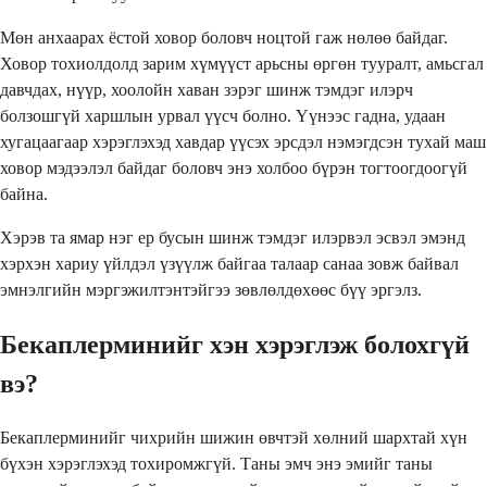
Мөн анхаарах ёстой ховор боловч ноцтой гаж нөлөө байдаг.
Ховор тохиолдолд зарим хүмүүст арьсны өргөн тууралт, амьсгал
давчдах, нүүр, хоолойн хаван зэрэг шинж тэмдэг илэрч
болзошгүй харшлын урвал үүсч болно. Үүнээс гадна, удаан
хугацаагаар хэрэглэхэд хавдар үүсэх эрсдэл нэмэгдсэн тухай маш
ховор мэдээлэл байдаг боловч энэ холбоо бүрэн тогтоогдоогүй
байна.
Хэрэв та ямар нэг ер бусын шинж тэмдэг илэрвэл эсвэл эмэнд
хэрхэн хариу үйлдэл үзүүлж байгаа талаар санаа зовж байвал
эмнэлгийн мэргэжилтэнтэйгээ зөвлөлдөхөөс бүү эргэлз.
Бекаплерминийг хэн хэрэглэж болохгүй
вэ?
Бекаплерминийг чихрийн шижин өвчтэй хөлний шархтай хүн
бүхэн хэрэглэхэд тохиромжгүй. Таны эмч энэ эмийг таны