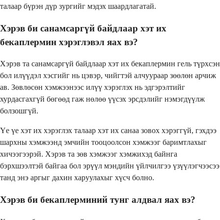
талаар бүрэн дүр зургийг мэдэх шаардлагатай.
Хэрэв би санамсаргүй байдлаар хэт их
бекаплермин хэрэглэвэл яах вэ?
Хэрэв та санамсаргүй байдлаар хэт их бекаплермин гель түрхсэн
бол илүүдэл хэсгийг нь цэвэр, чийгтэй алчуураар зөөлөн арчиж
ав. Зөвлөсөн хэмжээнээс илүү хэрэглэх нь эдгэрэлтийг
хурдасгахгүй бөгөөд гаж нөлөө үүсэх эрсдэлийг нэмэгдүүлж
болзошгүй.
Үе үе хэт их хэрэглэх талаар хэт их санаа зовох хэрэггүй, гэхдээ
шархны хэмжээнд эмчийн тооцоолсон хэмжээг баримтлахыг
хичээгээрэй. Хэрэв та зөв хэмжээг хэмжихэд байнга
бэрхшээлтэй байгаа бол эрүүл мэндийн үйлчилгээ үзүүлэгчээсээ
танд энэ аргыг дахин харуулахыг хүсч болно.
Хэрэв би бекаплерминий тунг алдвал яах вэ?