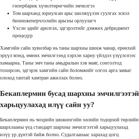
гипербарик хүчилтөрөгчийн эмчилгээ
Том шарханд зориулсан арьс шилжүүлэн суулгах эсвэл
биоинженерчлэлийн арьсны орлуулагч
Үхсэн эдийг арилгах, эдгэрэлтийг дэмжих дебридмент
процедур
Хамгийн сайн хувилбар нь таны шархны шинж чанар, ерөнхий
эрүүл мэнд, өмнөх эмчилгээнд хэрхэн хариу үйлдэл үзүүлснээс
хамаарна. Таны эмч таны амьдралын хэв маяг, сонголтод
тохирсон, эдгэрэх хамгийн сайн боломжийг олгох арга замыг
олоход тантай хамтран ажиллах болно.
Бекаплермин бусад шархны эмчилгээтэй
харьцуулахад илүү сайн уу?
Бекаплермин нь чихрийн шижингийн хөлийн тодорхой төрлийн
шархлааны үед стандарт шархны эмчилгээтэй харьцуулахад
илүү үр дүнтэй байж болно. Судалгаанаас харахад цогц