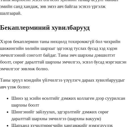
эмийн санд хандаж, зөв эмээ авч байгаа эсэхээ үргэлж
шалгаарай.
Бекаплерминий хувилбарууд
Хэрэв бекаплермин таны нөхцөлд тохиромжгүй бол чихрийн
шижингийн хөлийн шархыг эдгээхэд туслах бусад хэд хэдэн
эмчилгээний сонголт байдаг. Таны эмч шархны дэвшилтэт
боолт, сөрөг даралттай шархны эмчилгээ, эсвэл бусад мэргэшсэн
эмчилгээг зөвлөж болно.
Таны эрүүл мэндийн үйлчилгээ үзүүлэгч дараах хувилбаруудыг
авч үзэж болно:
Шинэ эд эсийн өсөлтийг дэмжих коллаген дээр суурилсан
шархны боолт
Шингэнийг зайлуулах, эдгэрэлтийг дэмжих сөрөг
даралттай шархны эмчилгээ (шархны вакуум)
Шарханд хүчилтөрөгчийн хангамжийг нэмэгдүүлэх