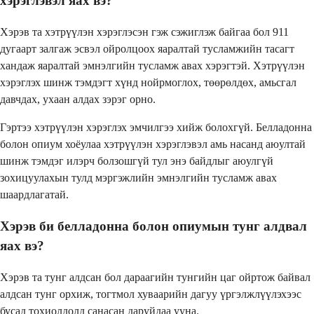
хэрэглэвэл яах вэ?
Хэрэв та хэтрүүлэн хэрэглэсэн гэж сэжиглэж байгаа бол 911
дугаарт залгаж эсвэл ойролцоох яаралтай тусламжийн тасагт
хандаж яаралтай эмнэлгийн тусламж авах хэрэгтэй. Хэтрүүлэн
хэрэглэх шинж тэмдэгт хүнд нойрмоглох, төөрөлдөх, амьсгал
давчдах, ухаан алдах зэрэг орно.
Гэртээ хэтрүүлэн хэрэглэх эмчилгээ хийж болохгүй. Белладонна
болон опиум хоёулаа хэтрүүлэн хэрэглэвэл амь насанд аюултай
шинж тэмдэг илэрч болзошгүй тул энэ байдлыг аюулгүй
зохицуулахын тулд мэргэжлийн эмнэлгийн тусламж авах
шаардлагатай.
Хэрэв би белладонна болон опиумын тунг алдвал
яах вэ?
Хэрэв та тунг алдсан бол дараагийн тунгийн цаг ойртож байвал
алдсан тунг орхиж, тогтмол хуваарийн дагуу үргэлжлүүлэхээс
бусад тохиолдолд санасан даруйдаа ууна.