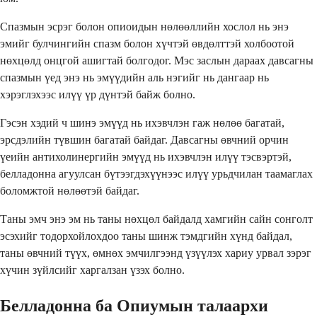
Спазмын эсрэг болон опиоидын нөлөөллийн хослол нь энэ
эмийг булчингийн спазм болон хүчтэй өвдөлттэй холбоотой
нөхцөлд онцгой ашигтай болгодог. Мэс заслын дараах давсагны
спазмын үед энэ нь эмүүдийн аль нэгийг нь дангаар нь
хэрэглэхээс илүү үр дүнтэй байж болно.
Гэсэн хэдий ч шинэ эмүүд нь ихэвчлэн гаж нөлөө багатай,
эрсдэлийн түвшин багатай байдаг. Давсагны өвчний орчин
үеийн антихолинергийн эмүүд нь ихэвчлэн илүү тэсвэртэй,
белладонна агуулсан бүтээгдэхүүнээс илүү урьдчилан таамаглах
боломжтой нөлөөтэй байдаг.
Таны эмч энэ эм нь таны нөхцөл байдалд хамгийн сайн сонголт
эсэхийг тодорхойлохдоо таны шинж тэмдгийн хүнд байдал,
таны өвчний түүх, өмнөх эмчилгээнд үзүүлэх хариу урвал зэрэг
хүчин зүйлсийг харгалзан үзэх болно.
Белладонна ба Опиумын талаархи