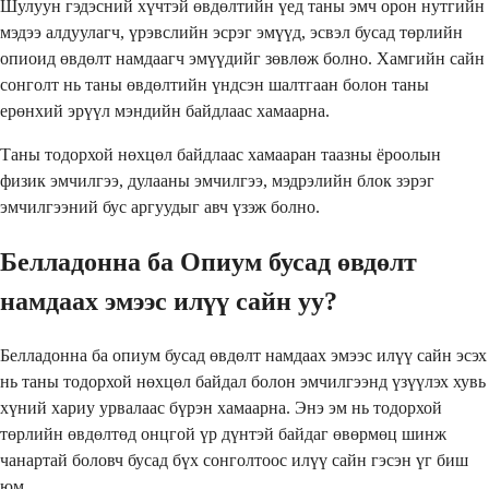
Шулуун гэдэсний хүчтэй өвдөлтийн үед таны эмч орон нутгийн
мэдээ алдуулагч, үрэвслийн эсрэг эмүүд, эсвэл бусад төрлийн
опиоид өвдөлт намдаагч эмүүдийг зөвлөж болно. Хамгийн сайн
сонголт нь таны өвдөлтийн үндсэн шалтгаан болон таны
ерөнхий эрүүл мэндийн байдлаас хамаарна.
Таны тодорхой нөхцөл байдлаас хамааран таазны ёроолын
физик эмчилгээ, дулааны эмчилгээ, мэдрэлийн блок зэрэг
эмчилгээний бус аргуудыг авч үзэж болно.
Белладонна ба Опиум бусад өвдөлт
намдаах эмээс илүү сайн уу?
Белладонна ба опиум бусад өвдөлт намдаах эмээс илүү сайн эсэх
нь таны тодорхой нөхцөл байдал болон эмчилгээнд үзүүлэх хувь
хүний хариу урвалаас бүрэн хамаарна. Энэ эм нь тодорхой
төрлийн өвдөлтөд онцгой үр дүнтэй байдаг өвөрмөц шинж
чанартай боловч бусад бүх сонголтоос илүү сайн гэсэн үг биш
юм.