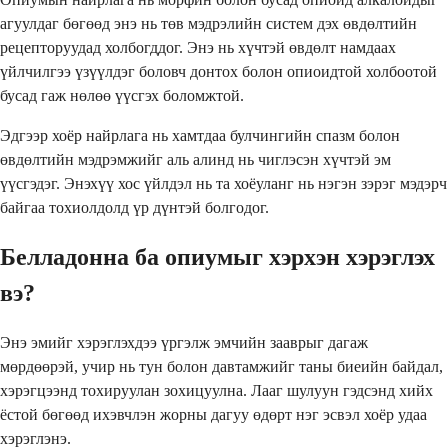
агуулдаг бөгөөд энэ нь төв мэдрэлийн систем дэх өвдөлтийн
рецепторуудад холбогддог. Энэ нь хүчтэй өвдөлт намдаах
үйлчилгээ үзүүлдэг боловч донтох болон опиоидтой холбоотой
бусад гаж нөлөө үүсгэх боломжтой.
Эдгээр хоёр найрлага нь хамтдаа булчингийн спазм болон
өвдөлтийн мэдрэмжийг аль алинд нь чиглэсэн хүчтэй эм
үүсгэдэг. Энэхүү хос үйлдэл нь та хоёуланг нь нэгэн зэрэг мэдэрч
байгаа тохиолдолд үр дүнтэй болгодог.
Белладонна ба опиумыг хэрхэн хэрэглэх
вэ?
Энэ эмийг хэрэглэхдээ үргэлж эмчийн зааврыг дагаж
мөрдөөрэй, учир нь тун болон давтамжийг таны биеийн байдал,
хэрэгцээнд тохируулан зохицуулна. Лааг шулуун гэдсэнд хийх
ёстой бөгөөд ихэвчлэн жорны дагуу өдөрт нэг эсвэл хоёр удаа
хэрэглэнэ.