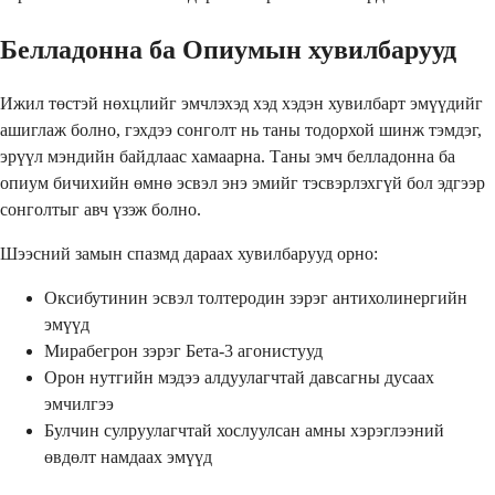
Белладонна ба Опиумын хувилбарууд
Ижил төстэй нөхцлийг эмчлэхэд хэд хэдэн хувилбарт эмүүдийг
ашиглаж болно, гэхдээ сонголт нь таны тодорхой шинж тэмдэг,
эрүүл мэндийн байдлаас хамаарна. Таны эмч белладонна ба
опиум бичихийн өмнө эсвэл энэ эмийг тэсвэрлэхгүй бол эдгээр
сонголтыг авч үзэж болно.
Шээсний замын спазмд дараах хувилбарууд орно:
Оксибутинин эсвэл толтеродин зэрэг антихолинергийн
эмүүд
Мирабегрон зэрэг Бета-3 агонистууд
Орон нутгийн мэдээ алдуулагчтай давсагны дусаах
эмчилгээ
Булчин сулруулагчтай хослуулсан амны хэрэглээний
өвдөлт намдаах эмүүд