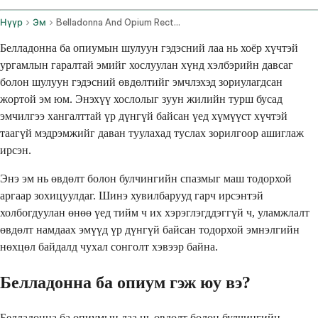
Нүүр
Эм
Belladonna And Opium Rectal Route
Белладонна ба опиумын шулуун гэдэсний лаа нь хоёр хүчтэй
ургамлын гаралтай эмийг хослуулан хүнд хэлбэрийн давсаг
болон шулуун гэдэсний өвдөлтийг эмчлэхэд зориулагдсан
жортой эм юм. Энэхүү хослолыг зуун жилийн турш бусад
эмчилгээ хангалттай үр дүнгүй байсан үед хүмүүст хүчтэй
таагүй мэдрэмжийг даван туулахад туслах зорилгоор ашиглаж
ирсэн.
Энэ эм нь өвдөлт болон булчингийн спазмыг маш тодорхой
аргаар зохицуулдаг. Шинэ хувилбарууд гарч ирсэнтэй
холбогдуулан өнөө үед тийм ч их хэрэглэгддэггүй ч, уламжлалт
өвдөлт намдаах эмүүд үр дүнгүй байсан тодорхой эмнэлгийн
нөхцөл байдалд чухал сонголт хэвээр байна.
Белладонна ба опиум гэж юу вэ?
Белладонна ба опиумын лаа нь өвдөлт болон булчингийн