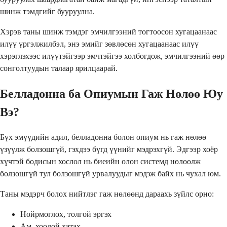
шинж тэмдгийг бууруулна.
Хэрэв таны шинж тэмдэг эмчилгээний тогтоосон хугацаанаас
илүү үргэлжилбэл, энэ эмийг зөвлөсөн хугацаанаас илүү
хэрэглэхээс илүүтэйгээр эмчтэйгээ холбогдож, эмчилгээний өөр
сонголтуудын талаар ярилцаарай.
Белладонна ба Опиумын Гаж Нөлөө Юу
Вэ?
Бүх эмүүдийн адил, белладонна болон опиум нь гаж нөлөө
үзүүлж болзошгүй, гэхдээ бүгд үүнийг мэдрэхгүй. Эдгээр хоёр
хүчтэй бодисын хослол нь биеийн олон системд нөлөөлж
болзошгүй тул болзошгүй урвалуудыг мэдэж байх нь чухал юм.
Таны мэдэрч болох нийтлэг гаж нөлөөнд дараахь зүйлс орно:
Нойрмоглох, толгой эргэх
Ам, хоолой хатах