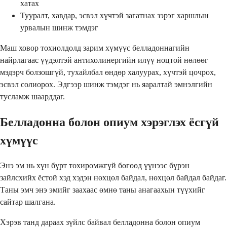
хатах
Тууралт, хавдар, эсвэл хүчтэй загатнах зэрэг харшлын
урвалын шинж тэмдэг
Маш ховор тохиолдолд зарим хүмүүс белладоннагийн
найрлагаас үүдэлтэй антихолинергийн илүү ноцтой нөлөөг
мэдэрч болзошгүй, тухайлбал өндөр халуурах, хүчтэй цочрох,
эсвэл солиорох. Эдгээр шинж тэмдэг нь яаралтай эмнэлгийн
тусламж шаарддаг.
Белладонна болон опиум хэрэглэх ёсгүй
хүмүүс
Энэ эм нь хүн бүрт тохиромжгүй бөгөөд үүнээс бүрэн
зайлсхийх ёстой хэд хэдэн нөхцөл байдал, нөхцөл байдал байдаг.
Таны эмч энэ эмийг заахаас өмнө таны анагаахын түүхийг
сайтар шалгана.
Хэрэв танд дараах зүйлс байвал белладонна болон опиум