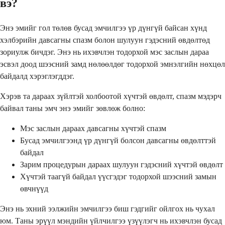
вэ?
Энэ эмийг гол төлөв бусад эмчилгээ үр дүнгүй байсан хүнд
хэлбэрийн давсагны спазм болон шулуун гэдэсний өвдөлтөд
зориулж бичдэг. Энэ нь ихэвчлэн тодорхой мэс заслын дараа
эсвэл доод шээсний замд нөлөөлдөг тодорхой эмнэлгийн нөхцөл
байдалд хэрэглэгддэг.
Хэрэв та дараах зүйлтэй холбоотой хүчтэй өвдөлт, спазм мэдэрч
байвал таны эмч энэ эмийг зөвлөж болно:
Мэс заслын дараах давсагны хүчтэй спазм
Бусад эмчилгээнд үр дүнгүй болсон давсагны өвдөлттэй
байдал
Зарим процедурын дараах шулуун гэдэсний хүчтэй өвдөлт
Хүчтэй таагүй байдал үүсгэдэг тодорхой шээсний замын
өвчнүүд
Энэ нь эхний ээлжийн эмчилгээ биш гэдгийг ойлгох нь чухал
юм. Таны эрүүл мэндийн үйлчилгээ үзүүлэгч нь ихэвчлэн бусад