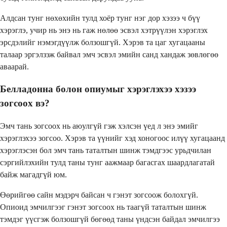
Алдсан тунг нөхөхийн тулд хоёр тунг нэг дор хэзээ ч бүү
хэрэглэ, учир нь энэ нь гаж нөлөө эсвэл хэтрүүлэн хэрэглэх
эрсдэлийг нэмэгдүүлж болзошгүй. Хэрэв та цаг хугацааны
талаар эргэлзэж байвал эмч эсвэл эмийн санд хандаж зөвлөгөө
аваарай.
Белладонна болон опиумыг хэрэглэхээ хэзээ
зогсоох вэ?
Эмч тань зогсоох нь аюулгүй гэж хэлсэн үед л энэ эмийг
хэрэглэхээ зогсоо. Хэрэв та үүнийг хэд хоногоос илүү хугацаанд
хэрэглэсэн бол эмч тань таталтын шинж тэмдгээс урьдчилан
сэргийлэхийн тулд таны тунг аажмаар багасгах шаардлагатай
байж магадгүй юм.
Өөрийгөө сайн мэдэрч байсан ч гэнэт зогсоож болохгүй.
Опиоид эмчилгээг гэнэт зогсоох нь таагүй таталтын шинж
тэмдэг үүсгэж болзошгүй бөгөөд таны үндсэн байдал эмчилгээ