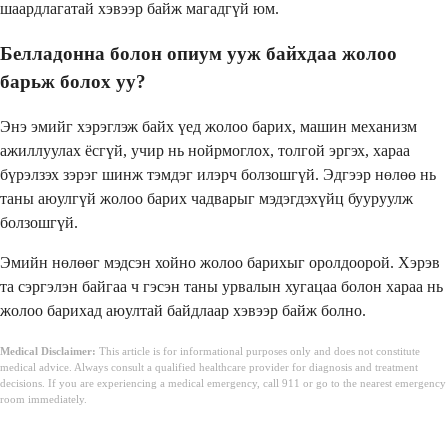
шаардлагатай хэвээр байж магадгүй юм.
Белладонна болон опиум ууж байхдаа жолоо
барьж болох уу?
Энэ эмийг хэрэглэж байх үед жолоо барих, машин механизм
ажиллуулах ёсгүй, учир нь нойрмоглох, толгой эргэх, хараа
бүрэлзэх зэрэг шинж тэмдэг илэрч болзошгүй. Эдгээр нөлөө нь
таны аюулгүй жолоо барих чадварыг мэдэгдэхүйц бууруулж
болзошгүй.
Эмийн нөлөөг мэдсэн хойно жолоо барихыг оролдоорой. Хэрэв
та сэргэлэн байгаа ч гэсэн таны урвалын хугацаа болон хараа нь
жолоо барихад аюултай байдлаар хэвээр байж болно.
Medical Disclaimer:
This article is for informational purposes only and does not constitute
medical advice. Always consult a qualified healthcare provider for diagnosis and treatment
decisions. If you are experiencing a medical emergency, call 911 or go to the nearest emergency
room immediately.