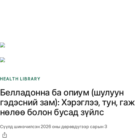
Benchmarks
Stories
FAQ
Sign up / Log in
HEALTH LIBRARY
Белладонна ба опиум (шулуун
гэдэсний зам): Хэрэглээ, тун, гаж
нөлөө болон бусад зүйлс
Сүүлд шинэчилсэн
2026 оны дөрөвдүгээр сарын 3