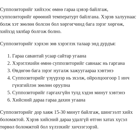
Суппозиторийг хийхээс өмнө гараа цэвэр байлгаж,
суппозиторийг өрөөний температурт байлгана. Хэрэв халуунаас
болж хэт зөөлөн болсон бол хөргөгчинд бага зэрэг хөргөж,
хийхэд хялбар болгож болно.
Суппозиторийг хэрхэн зөв хэрэглэх талаар энд дурдъя:
Гараа савантай усаар сайтар угаана
Хэрэглэхийн өмнө суппозиторийг савнаас нь гаргана
Өвдөгөө бага зэрэг нугалж хажуугаараа хэвтэнэ
Суппозиторийг үзүүрээр нь эхэлж, ойролцоогоор 1 инч
гүнзгийлэн зөөлөн оруулна
Суппозиторийг гаргахгүйн тулд хэдэн минут хэвтэнэ
Хийсний дараа гараа дахин угаана
Суппозиторийг дор хаяж 15-30 минут байлгаж, шингээлт хийх
боломжтой. Хэрэв хийсний дараа удалгүй өтгөн хатах хүсэл
төрвөл боломжтой бол хүлээхийг хичээгээрэй.