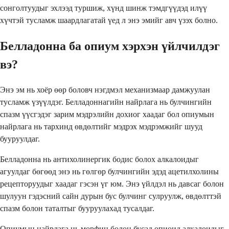
сонголтуудыг эхлээд туршиж, хүнд шинж тэмдгүүдэд илүү
хүчтэй тусламж шаардлагатай үед л энэ эмийг авч үзэх болно.
Белладонна ба опиум хэрхэн үйлчилдэг
вэ?
Энэ эм нь хоёр өөр боловч нэгдмэл механизмаар дамжуулан
тусламж үзүүлдэг. Белладоннагийн найрлага нь булчингийн
спазм үүсгэдэг зарим мэдрэлийн дохиог хаадаг бол опиумын
найрлага нь тархинд өвдөлтийг мэдрэх мэдрэмжийг шууд
бууруулдаг.
Белладонна нь антихолинергик бодис болох алкалоидыг
агуулдаг бөгөөд энэ нь гөлгөр булчингийн эдэд ацетилхолины
рецепторуудыг хаадаг гэсэн үг юм. Энэ үйлдэл нь давсаг болон
шулуун гэдэсний сайн дурын бус булчинг сулруулж, өвдөлттэй
спазм болон таталтыг бууруулахад тусалдаг.
Опиумын найрлага нь морфин болон бусад опиоид алкалоидыг