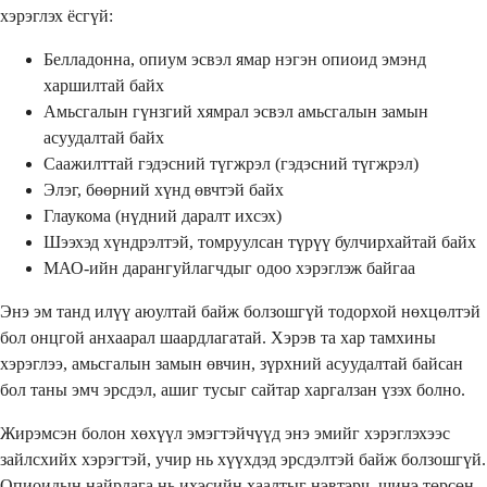
хэрэглэх ёсгүй:
Белладонна, опиум эсвэл ямар нэгэн опиоид эмэнд
харшилтай байх
Амьсгалын гүнзгий хямрал эсвэл амьсгалын замын
асуудалтай байх
Саажилттай гэдэсний түгжрэл (гэдэсний түгжрэл)
Элэг, бөөрний хүнд өвчтэй байх
Глаукома (нүдний даралт ихсэх)
Шээхэд хүндрэлтэй, томруулсан түрүү булчирхайтай байх
МАО-ийн дарангуйлагчдыг одоо хэрэглэж байгаа
Энэ эм танд илүү аюултай байж болзошгүй тодорхой нөхцөлтэй
бол онцгой анхаарал шаардлагатай. Хэрэв та хар тамхины
хэрэглээ, амьсгалын замын өвчин, зүрхний асуудалтай байсан
бол таны эмч эрсдэл, ашиг тусыг сайтар харгалзан үзэх болно.
Жирэмсэн болон хөхүүл эмэгтэйчүүд энэ эмийг хэрэглэхээс
зайлсхийх хэрэгтэй, учир нь хүүхдэд эрсдэлтэй байж болзошгүй.
Опиоидын найрлага нь ихэсийн хаалтыг нэвтэрч, шинэ төрсөн