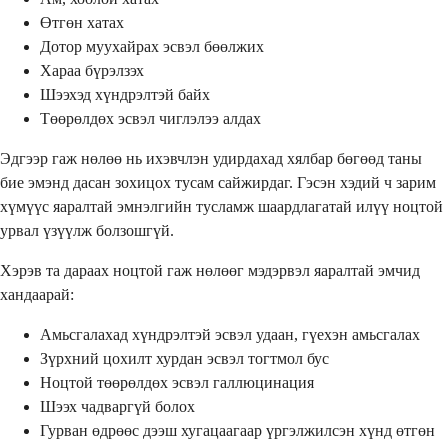
Өтгөн хатах
Дотор муухайрах эсвэл бөөлжих
Хараа бүрэлзэх
Шээхэд хүндрэлтэй байх
Төөрөлдөх эсвэл чиглэлээ алдах
Эдгээр гаж нөлөө нь ихэвчлэн удирдахад хялбар бөгөөд таны
бие эмэнд дасан зохицох тусам сайжирдаг. Гэсэн хэдий ч зарим
хүмүүс яаралтай эмнэлгийн тусламж шаардлагатай илүү ноцтой
урвал үзүүлж болзошгүй.
Хэрэв та дараах ноцтой гаж нөлөөг мэдэрвэл яаралтай эмчид
хандаарай:
Амьсгалахад хүндрэлтэй эсвэл удаан, гүехэн амьсгалах
Зүрхний цохилт хурдан эсвэл тогтмол бус
Ноцтой төөрөлдөх эсвэл галлюцинация
Шээх чадваргүй болох
Гурван өдрөөс дээш хугацаагаар үргэлжилсэн хүнд өтгөн