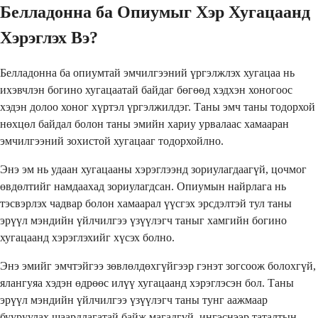
Белладонна ба Опиумыг Хэр Хугацаанд
Хэрэглэх Вэ?
Белладонна ба опиумтай эмчилгээний үргэлжлэх хугацаа нь
ихэвчлэн богино хугацаатай байдаг бөгөөд хэдхэн хоногоос
хэдэн долоо хоног хүртэл үргэлжилдэг. Таны эмч таны тодорхой
нөхцөл байдал болон таны эмийн хариу урвалаас хамааран
эмчилгээний зохистой хугацааг тодорхойлно.
Энэ эм нь удаан хугацааны хэрэглээнд зориулагдаагүй, цочмог
өвдөлтийг намдаахад зориулагдсан. Опиумын найрлага нь
тэсвэрлэх чадвар болон хамаарал үүсгэх эрсдэлтэй тул таны
эрүүл мэндийн үйлчилгээ үзүүлэгч таныг хамгийн богино
хугацаанд хэрэглэхийг хүсэх болно.
Энэ эмийг эмчтэйгээ зөвлөлдөхгүйгээр гэнэт зогсоож болохгүй,
ялангуяа хэдэн өдрөөс илүү хугацаанд хэрэглэсэн бол. Таны
эрүүл мэндийн үйлчилгээ үзүүлэгч таны тунг аажмаар
бууруулах шаардлагатай байж магадгүй, ингэснээр таталтын