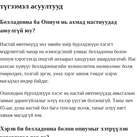
түгээмэл асуултууд
Белладонна ба Опиум нь ахмад настнуудад
аюулгүй юу?
Настай өвчтөнүүд энэ эмийн хоёр бүрэлдэхүүн хэсэгт
мэдрэмтгий чанар нь нэмэгдсэний улмаас белладонна болон
опиум хэрэглэхэд онцгой анхаарал хандуулах шаардлагатай. Нас
ахисан хүмүүс белладоннагийн холинолитик нөлөөллөөс болж
төөрөлдөх, толгой эргэх, унах зэрэг шинж тэмдэг илрэх
магадлал өндөр байдаг.
Опиоидын бүрэлдэхүүн хэсэг нь настай өвчтөнүүдэд амьсгалын
замын дарангуйлалыг илүү ихээр үүсгэж болзошгүй. Таны эмч
65-аас дээш настай бол бага тунгаар эхэлж, таныг илүү нягт
хянаж магадгүй юм.
Хэрэв би белладонна болон опиумыг хэтрүүлэн