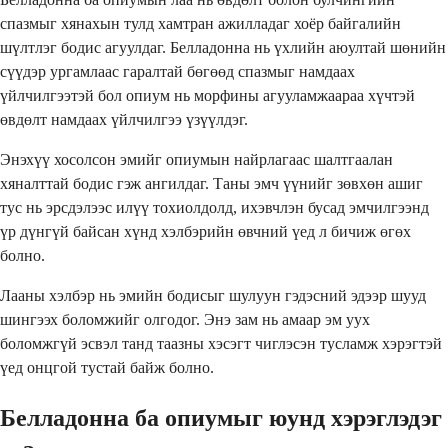
спазмыг хянахын тулд хамтран ажилладаг хоёр байгалийн
шүлтлэг бодис агуулдаг. Белладонна нь үхлийн аюултай шөнийн
сүүдэр ургамлаас гаралтай бөгөөд спазмыг намдаах
үйлчилгээтэй бол опиум нь морфины агууламжаараа хүчтэй
өвдөлт намдаах үйлчилгээ үзүүлдэг.
Энэхүү хосолсон эмийг опиумын найрлагаас шалтгаалан
хяналттай бодис гэж ангилдаг. Таны эмч үүнийг зөвхөн ашиг
тус нь эрсдэлээс илүү тохиолдолд, ихэвчлэн бусад эмчилгээнд
үр дүнгүй байсан хүнд хэлбэрийн өвчний үед л бичиж өгөх
болно.
Лааны хэлбэр нь эмийн бодисыг шулуун гэдэсний эдээр шууд
шингээх боломжийг олгодог. Энэ зам нь амаар эм уух
боломжгүй эсвэл танд таазны хэсэгт чиглэсэн тусламж хэрэгтэй
үед онцгой тустай байж болно.
Белладонна ба опиумыг юунд хэрэглэдэг