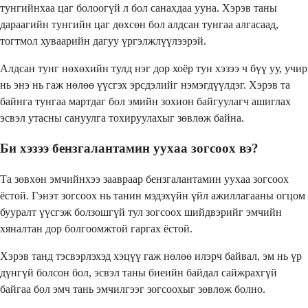
тунгийнхаа цаг болоогүй л бол санахдаа ууна. Хэрэв таны
дараагийн тунгийн цаг дөхсөн бол алдсан тунгаа алгасаад,
тогтмол хуваарийн дагуу үргэлжлүүлээрэй.
Алдсан тунг нөхөхийн тулд нэг дор хоёр тун хэзээ ч бүү уу, учир
нь энэ нь гаж нөлөө үүсгэх эрсдэлийг нэмэгдүүлдэг. Хэрэв та
байнга тунгаа мартдаг бол эмийн зохион байгуулагч ашиглах
эсвэл утасны сануулга тохируулахыг зөвлөж байна.
Би хэзээ бензгалантамин уухаа зогсоох вэ?
Та зөвхөн эмчийнхээ заавраар бензгалантамин уухаа зогсоох
ёстой. Гэнэт зогсоох нь танин мэдэхүйн үйл ажиллагааны огцом
бууралт үүсгэж болзошгүй тул зогсоох шийдвэрийг эмчийн
хяналтан дор болгоомжтой гаргах ёстой.
Хэрэв танд тэсвэрлэхэд хэцүү гаж нөлөө илэрч байвал, эм нь үр
дүнгүй болсон бол, эсвэл таны биеийн байдал сайжрахгүй
байгаа бол эмч тань эмчилгээг зогсоохыг зөвлөж болно.