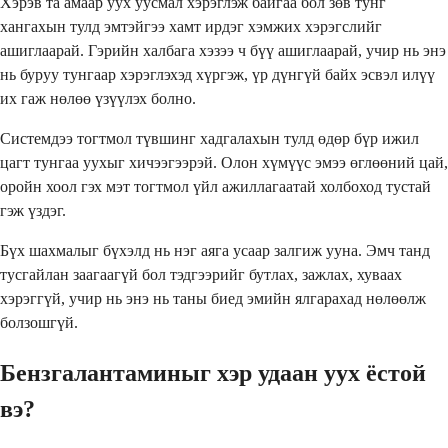
Хэрэв та амаар уух уусмал хэрэглэж байгаа бол зөв тунг
хангахын тулд эмтэйгээ хамт ирдэг хэмжих хэрэгслийг
ашиглаарай. Гэрийн халбага хэзээ ч бүү ашиглаарай, учир нь энэ
нь буруу тунгаар хэрэглэхэд хүргэж, үр дүнгүй байх эсвэл илүү
их гаж нөлөө үзүүлэх болно.
Системдээ тогтмол түвшинг хадгалахын тулд өдөр бүр ижил
цагт тунгаа уухыг хичээгээрэй. Олон хүмүүс эмээ өглөөний цай,
оройн хоол гэх мэт тогтмол үйл ажиллагаатай холбоход тустай
гэж үздэг.
Бүх шахмалыг бүхэлд нь нэг аяга усаар залгиж ууна. Эмч танд
тусгайлан заагаагүй бол тэдгээрийг бутлах, зажлах, хуваах
хэрэггүй, учир нь энэ нь таны биед эмийн ялгарахад нөлөөлж
болзошгүй.
Бензгалантаминыг хэр удаан уух ёстой
вэ?