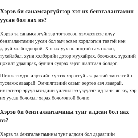
Хэрэв би санамсаргүйгээр хэт их бензгалантамин
уусан бол яах вэ?
Хэрэв та санамсаргүйгээр тогтоосон хэмжээнээс илүү
бензгалантамин уусан бол эмч эсвэл хордлогын төвтэй нэн
даруй холбогдоорой. Хэт их уух нь ноцтой гаж нөлөө,
тухайлбал, хүнд хэлбэрийн дотор муухайрах, бөөлжих, зүрхний
цохилт удаашрах, булчин сулрах зэрэг шалтгаан болдог.
Шинж тэмдэг илрэхийг хүлээх хэрэггүй - яаралтай эмнэлгийн
тусламж аваарай. Эмчилгээний савыг өөртөө авч яваарай,
ингэснээр эрүүл мэндийн үйлчилгээ үзүүлэгчид таны яг юу, хэр
их уусан болохыг харах боломжтой болно.
Хэрэв би бензгалантамины тунг алдсан бол яах
вэ?
Хэрэв та бензгалантамины тунг алдсан бол дараагийн