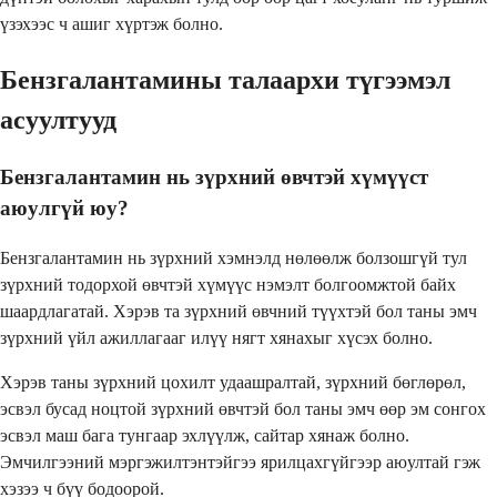
үзэхээс ч ашиг хүртэж болно.
Бензгалантамины талаархи түгээмэл
асуултууд
Бензгалантамин нь зүрхний өвчтэй хүмүүст
аюулгүй юу?
Бензгалантамин нь зүрхний хэмнэлд нөлөөлж болзошгүй тул
зүрхний тодорхой өвчтэй хүмүүс нэмэлт болгоомжтой байх
шаардлагатай. Хэрэв та зүрхний өвчний түүхтэй бол таны эмч
зүрхний үйл ажиллагааг илүү нягт хянахыг хүсэх болно.
Хэрэв таны зүрхний цохилт удаашралтай, зүрхний бөглөрөл,
эсвэл бусад ноцтой зүрхний өвчтэй бол таны эмч өөр эм сонгох
эсвэл маш бага тунгаар эхлүүлж, сайтар хянаж болно.
Эмчилгээний мэргэжилтэнтэйгээ ярилцахгүйгээр аюултай гэж
хэзээ ч бүү бодоорой.