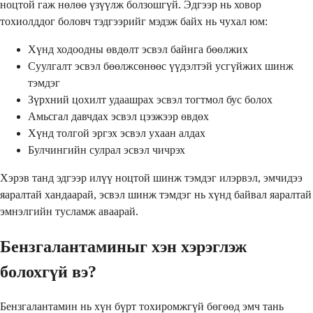
ноцтой гаж нөлөө үзүүлж болзошгүй. Эдгээр нь ховор
тохиолддог боловч тэдгээрийг мэдэж байх нь чухал юм:
Хүнд ходоодны өвдөлт эсвэл байнга бөөлжих
Суулгалт эсвэл бөөлжсөнөөс үүдэлтэй усгүйжих шинж
тэмдэг
Зүрхний цохилт удаашрах эсвэл тогтмол бус болох
Амьсгал давчдах эсвэл цээжээр өвдөх
Хүнд толгой эргэх эсвэл ухаан алдах
Булчингийн сулрал эсвэл чичрэх
Хэрэв танд эдгээр илүү ноцтой шинж тэмдэг илэрвэл, эмчидээ
яаралтай хандаарай, эсвэл шинж тэмдэг нь хүнд байвал яаралтай
эмнэлгийн тусламж аваарай.
Бензгалантаминыг хэн хэрэглэж
болохгүй вэ?
Бензгалантамин нь хүн бүрт тохиромжгүй бөгөөд эмч тань