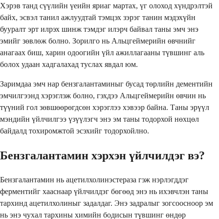
Хэрэв танд сүүлийн үеийн яриаг мартах, үг олоход хүндрэлтэй
байх, эсвэл танил ажлуудтай тэмцэх зэрэг танин мэдэхүйн
бууралт эрт илрэх шинж тэмдэг илэрч байвал таны эмч энэ
эмийг зөвлөж болно. Зорилго нь Альцгеймерийн өвчнийг
анагаах биш, харин одоогийн үйл ажиллагааны түвшинг аль
болох удаан хадгалахад туслах явдал юм.
Заримдаа эмч нар бензгалантаминыг бусад төрлийн дементийн
эмчилгээнд хэрэглэж болно, гэхдээ Альцгеймерийн өвчин нь
түүний гол зөвшөөрөгдсөн хэрэглээ хэвээр байна. Таны эрүүл
мэндийн үйлчилгээ үзүүлэгч энэ эм таны тодорхой нөхцөл
байдалд тохиромжтой эсэхийг тодорхойлно.
Бензгалантамин хэрхэн үйлчилдэг вэ?
Бензгалантамин нь ацетилхолинэстераза гэж нэрлэгддэг
ферментийг хааснаар үйлчилдэг бөгөөд энэ нь ихэвчлэн таны
тархинд ацетилхолиныг задалдаг. Энэ задралыг зогсоосноор эм
нь энэ чухал тархины химийн бодисын түвшинг өндөр