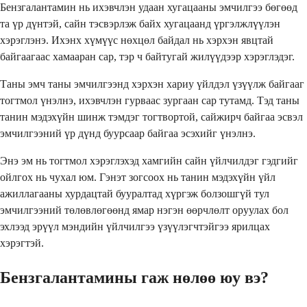
Бензгалантамин нь ихэвчлэн удаан хугацааны эмчилгээ бөгөөд
та үр дүнтэй, сайн тэсвэрлэж байх хугацаанд үргэлжлүүлэн
хэрэглэнэ. Ихэнх хүмүүс нөхцөл байдал нь хэрхэн явцтай
байгаагаас хамааран сар, тэр ч байтугай жилүүдээр хэрэглэдэг.
Таны эмч таны эмчилгээнд хэрхэн хариу үйлдэл үзүүлж байгааг
тогтмол үнэлнэ, ихэвчлэн гурваас зургаан сар тутамд. Тэд таны
танин мэдэхүйн шинж тэмдэг тогтвортой, сайжирч байгаа эсвэл
эмчилгээний үр дүнд буурсаар байгаа эсэхийг үнэлнэ.
Энэ эм нь тогтмол хэрэглэхэд хамгийн сайн үйлчилдэг гэдгийг
ойлгох нь чухал юм. Гэнэт зогсоох нь танин мэдэхүйн үйл
ажиллагааны хурдацтай бууралтад хүргэж болзошгүй тул
эмчилгээний төлөвлөгөөнд ямар нэгэн өөрчлөлт оруулах бол
эхлээд эрүүл мэндийн үйлчилгээ үзүүлэгчтэйгээ ярилцах
хэрэгтэй.
Бензгалантамины гаж нөлөө юу вэ?