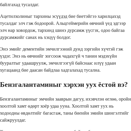
байлгахад тусалдаг.
Ацетилхолиныг тархины эсүүдэд бие биетэйгээ харилцахэд
тусалдаг элч гэж бодоорой. Альцгеймерийн өвчний үед эдгээр
элч нар ховордож, тархинд шинэ дурсамж үүсгэх, одоо байгаа
дурсамжийг санах нь хэцүү болдог.
Энэ эмийг дементийн эмчилгээний дунд зэргийн хүчтэй гэж
үздэг. Энэ нь өвчнийг зогсоож чадахгүй ч танин мэдэхүйн
бууралтыг удаашруулж, эмчилгээгүй байснаас илүү удаан
хугацаанд бие даасан байдлаа хадгалахад тусална.
Бензгалантаминыг хэрхэн уух ёстой вэ?
Бензгалантаминыг эмчийн зааврын дагуу, ихэвчлэн өглөө, оройн
хоолтой хамт өдөрт хоёр удаа ууна. Хоолтой хамт уух нь
ходоодны өвдөлтийг багасгаж, таны биеийн эмийн шингэлтийг
сайжруулдаг.