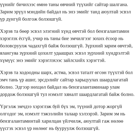
үүнийг бичихээс өмнө таны өвчний түүхийг сайтар шалгана.
Зарим эрүүл мэндийн байдал нь энэ эмийг танд аюултай эсвэл
үр дүнгүй болгож болзошгүй.
Хэрэв та бөөр эсвэл элэгний хүнд өвчтэй бол бензгалантамин
хэрэглэх ёсгүй, учир нь таны бие эмчилгээг зохих ёсоор нь
боловсруулж чадахгүй байж болзошгүй. Зүрхний зарим өвчтэй,
ялангуяа зүрхний цохилт удаашрах эсвэл зүрхний хүндрэлтэй
хүмүүс энэ эмийг хэрэглэхээс зайлсхийх хэрэгтэй.
Хэрэв та ходоодны шарх, астма, эсвэл таталт өгсөн түүхтэй бол
эмч тань үр ашиг, эрсдэлийг сайтар харьцуулах шаардлагатай
болно. Эдгээр нөхцөл байдал нь бензгалантаминаар улам
дордож болзошгүй тул нэмэлт хяналт шаардлагатай байж болно.
Үргэлж эмчдээ хэрэглэж буй бүх эм, түүний дотор жоргүй
олгодог эм, нэмэлт тэжээлийн талаар хэлээрэй. Зарим эм нь
бензгалантаминтай харилцан үйлчилж, аюултай гаж нөлөө
үүсгэх эсвэл үр нөлөөг нь бууруулж болзошгүй.