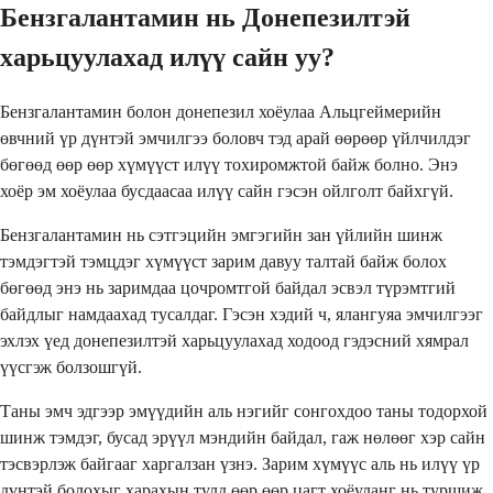
Бензгалантамин нь Донепезилтэй
харьцуулахад илүү сайн уу?
Бензгалантамин болон донепезил хоёулаа Альцгеймерийн
өвчний үр дүнтэй эмчилгээ боловч тэд арай өөрөөр үйлчилдэг
бөгөөд өөр өөр хүмүүст илүү тохиромжтой байж болно. Энэ
хоёр эм хоёулаа бусдаасаа илүү сайн гэсэн ойлголт байхгүй.
Бензгалантамин нь сэтгэцийн эмгэгийн зан үйлийн шинж
тэмдэгтэй тэмцдэг хүмүүст зарим давуу талтай байж болох
бөгөөд энэ нь заримдаа цочромтгой байдал эсвэл түрэмтгий
байдлыг намдаахад тусалдаг. Гэсэн хэдий ч, ялангуяа эмчилгээг
эхлэх үед донепезилтэй харьцуулахад ходоод гэдэсний хямрал
үүсгэж болзошгүй.
Таны эмч эдгээр эмүүдийн аль нэгийг сонгохдоо таны тодорхой
шинж тэмдэг, бусад эрүүл мэндийн байдал, гаж нөлөөг хэр сайн
тэсвэрлэж байгааг харгалзан үзнэ. Зарим хүмүүс аль нь илүү үр
дүнтэй болохыг харахын тулд өөр өөр цагт хоёуланг нь туршиж