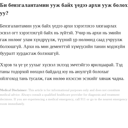
Би бензгалантамин ууж байх үедээ архи ууж болох
уу?
Бензгалантамин ууж байх үедээ архи хэрэглэхээ хязгаарлах
эсвэл огт хэрэглэхгүй байх нь зүйтэй. Учир нь архи нь эмийн
гаж нөлөөг улам хүндрүүлж, түүний үр нөлөөнд саад учруулж
болзошгүй. Архи нь мөн дементтэй хүмүүсийн танин мэдэхүйн
бууралт хурдасгаж болзошгүй.
Хэрэв та үе үе уухыг хүсвэл эхлээд эмчтэйгээ ярилцаарай. Тэд
таны тодорхой нөхцөл байдалд юу нь аюулгүй болохыг
ойлгоход тань тусалж, гаж нөлөө ихэссэн эсэхийг хянаж чадна.
Medical Disclaimer:
This article is for informational purposes only and does not constitute
medical advice. Always consult a qualified healthcare provider for diagnosis and treatment
decisions. If you are experiencing a medical emergency, call 911 or go to the nearest emergency
room immediately.