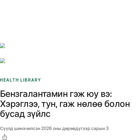
Benchmarks
Stories
FAQ
Sign up / Log in
HEALTH LIBRARY
Бензгалантамин гэж юу вэ:
Хэрэглээ, тун, гаж нөлөө болон
бусад зүйлс
Сүүлд шинэчилсэн
2026 оны дөрөвдүгээр сарын 3