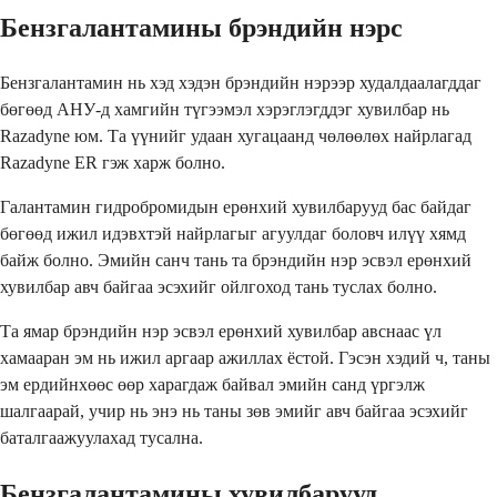
Бензгалантамины брэндийн нэрс
Бензгалантамин нь хэд хэдэн брэндийн нэрээр худалдаалагддаг
бөгөөд АНУ-д хамгийн түгээмэл хэрэглэгддэг хувилбар нь
Razadyne юм. Та үүнийг удаан хугацаанд чөлөөлөх найрлагад
Razadyne ER гэж харж болно.
Галантамин гидробромидын ерөнхий хувилбарууд бас байдаг
бөгөөд ижил идэвхтэй найрлагыг агуулдаг боловч илүү хямд
байж болно. Эмийн санч тань та брэндийн нэр эсвэл ерөнхий
хувилбар авч байгаа эсэхийг ойлгоход тань туслах болно.
Та ямар брэндийн нэр эсвэл ерөнхий хувилбар авснаас үл
хамааран эм нь ижил аргаар ажиллах ёстой. Гэсэн хэдий ч, таны
эм ердийнхөөс өөр харагдаж байвал эмийн санд үргэлж
шалгаарай, учир нь энэ нь таны зөв эмийг авч байгаа эсэхийг
баталгаажуулахад тусална.
Бензгалантамины хувилбарууд