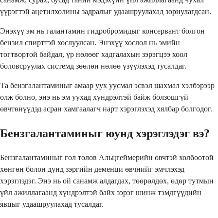
үүрэгтэй ацетилхолины задралыг удаашруулахад зориулагдсан.
Энэхүү эм нь галантамин гидробромидыг консервант болгон
бензил спирттэй хослуулсан. Энэхүү хослол нь эмийн
тогтвортой байдал, үр нөлөөг хадгалахын зэрэгцээ хоол
боловсруулах системд зөөлөн нөлөө үзүүлэхэд тусалдаг.
Та бензгалантаминыг амаар уух уусмал эсвэл шахмал хэлбэрээр
олж болно, энэ нь эм уухад хүндрэлтэй байж болзошгүй
өвчтөнүүдэд асран хамгаалагч нарт хэрэглэхэд хялбар болгодог.
Бензгалантаминыг юунд хэрэглэдэг вэ?
Бензгалантаминыг гол төлөв Альцгеймерийн өвчтэй холбоотой
хөнгөн болон дунд зэргийн деменци өвчнийг эмчлэхэд
хэрэглэдэг. Энэ нь ой санамж алдагдах, төөрөлдөх, өдөр тутмын
үйл ажиллагаанд хүндрэлтэй байх зэрэг шинж тэмдгүүдийн
явцыг удаашруулахад тусалдаг.