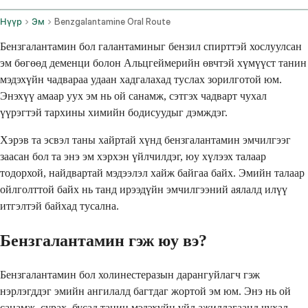
Нүүр
Эм
Benzgalantamine Oral Route
Бензгалантамин бол галантаминыг бензил спирттэй хослуулсан
эм бөгөөд деменци болон Альцгеймерийн өвчтэй хүмүүст танин
мэдэхүйн чадвараа удаан хадгалахад туслах зорилготой юм.
Энэхүү амаар уух эм нь ой санамж, сэтгэх чадварт чухал
үүрэгтэй тархины химийн бодисуудыг дэмждэг.
Хэрэв та эсвэл таны хайртай хүнд бензгалантамин эмчилгээг
заасан бол та энэ эм хэрхэн үйлчилдэг, юу хүлээх талаар
тодорхой, найдвартай мэдээлэл хайж байгаа байх. Эмийн талаар
ойлголттой байх нь танд ирээдүйн эмчилгээний аялалд илүү
итгэлтэй байхад тусална.
Бензгалантамин гэж юу вэ?
Бензгалантамин бол холинестеразын дарангуйлагч гэж
нэрлэгддэг эмийн ангилалд багтдаг жортой эм юм. Энэ нь ой
санамж, сурах, бусад танин мэдэхүйн үйл ажиллагаанд чухал