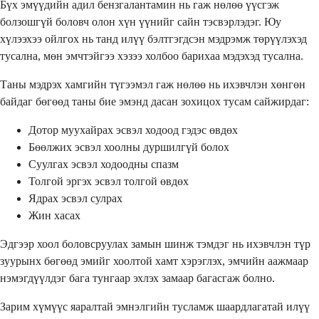
Бүх эмүүдийн адил бензгалантамин нь гаж нөлөө үүсгэж
болзошгүй боловч олон хүн үүнийг сайн тэсвэрлэдэг. Юу
хүлээхээ ойлгох нь танд илүү бэлтгэгдсэн мэдрэмж төрүүлэхэд
тусална, мөн эмчтэйгээ хэзээ холбоо барихаа мэдэхэд тусална.
Таны мэдрэх хамгийн түгээмэл гаж нөлөө нь ихэвчлэн хөнгөн
байдаг бөгөөд таны бие эмэнд дасан зохицох тусам сайжирдаг:
Дотор муухайрах эсвэл ходоод гэдэс өвдөх
Бөөлжих эсвэл хоолны дуршилгүй болох
Суулгах эсвэл ходоодны спазм
Толгой эргэх эсвэл толгой өвдөх
Ядрах эсвэл сулрах
Жин хасах
Эдгээр хоол боловсруулах замын шинж тэмдэг нь ихэвчлэн түр
зуурынх бөгөөд эмийг хоолтой хамт хэрэглэх, эмчийн аажмаар
нэмэгдүүлдэг бага тунгаар эхлэх замаар багасгаж болно.
Зарим хүмүүс яаралтай эмнэлгийн тусламж шаардлагатай илүү