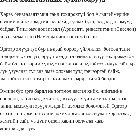
Хэрэв бензгалантамин танд тохирохгүй бол Альцгеймерийн
өвчний шинж тэмдгийг хянахад туслах бусад хэд хэдэн эмүүд
байдаг. Таны эмч донепезил (Арицепт), ривастигмин (Экселон)
эсвэл мемантин (Наменда)-ийг сонгож болно.
Эдгээр эмүүд тус бүр нь арай өөрөөр үйлчилдэг бөгөөд таны
тодорхой хэрэгцээ, эрүүл мэндийн байдалд илүү тохиромжтой
байж болно. Зарим хүмүүс нэг эмээс илүүтэйгээр илүү сайн үр
дүн үзүүлдэг тул зөв эмээ олохын тулд тэвчээртэй байж,
эмчтэйгээ нягт хамтран ажиллах шаардлагатай болдог.
Эмийн бус арга барил нь тогтмол дасгал хийх, нийгмийн
оролцоо, танин мэдэхүйн идэвхжүүлэх үйл ажиллагаа зэрэг
танин мэдэхүйн эрүүл мэндийг дэмжих боломжтой. Эдгээр
стратеги нь эмчилгээний зохих аргатай хослуулан хэрэглэхэд
хамгийн сайн үр дүнг өгдөг, харин орлуулагчаар
ашиглагддаггүй.