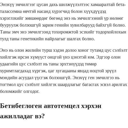
Энэхүү эмчилгээг цусан дахь шилжүүлэлтээс хамааралтай бета-
талассемиа өвчтэй насанд хүрэгчид болон хүүхдүүдэд
хэрэглэхийг зөвшөөрдөг бөгөөд энэ нь эмчилгээний үр нөлөөг
бууруулж болзошгүй зарим генийн хувилбарууд байхгүй болно.
Таны эмч энэ эмчилгээнд тохиромжтой эсэхийг тодорхойлохын
тулд таны генетикийн найрлагыг шалгах болно.
Энэ нь олон жилийн турш хэдэн долоо хоног тутамд цус сэлбэлт
хийлгэж ирсэн хүмүүст онцгой үнэ цэнэтэй юм. Эдгээр олон
удаагийн цус сэлбэлт нь таны эрхтэнүүдэд төмөр
хуримтлагдахад хүргэж, цаг хугацааны явцад ноцтой эрүүл
мэндийн асуудал үүсгэж болзошгүй. Энэхүү ген эмчилгээ нь
тогтмол цус сэлбэлт хийлгэх шаардлагыг багасгах эсвэл арилгах
боломжийг олгодог.
Бетибеглоген автотемцел хэрхэн
ажилладаг вэ?