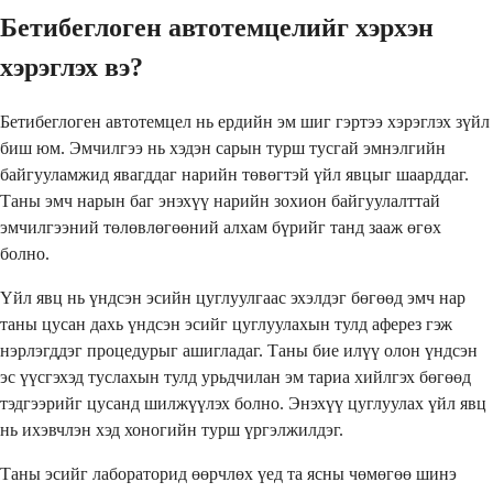
Бетибеглоген автотемцелийг хэрхэн
хэрэглэх вэ?
Бетибеглоген автотемцел нь ердийн эм шиг гэртээ хэрэглэх зүйл
биш юм. Эмчилгээ нь хэдэн сарын турш тусгай эмнэлгийн
байгууламжид явагддаг нарийн төвөгтэй үйл явцыг шаарддаг.
Таны эмч нарын баг энэхүү нарийн зохион байгуулалттай
эмчилгээний төлөвлөгөөний алхам бүрийг танд зааж өгөх
болно.
Үйл явц нь үндсэн эсийн цуглуулгаас эхэлдэг бөгөөд эмч нар
таны цусан дахь үндсэн эсийг цуглуулахын тулд аферез гэж
нэрлэгддэг процедурыг ашигладаг. Таны бие илүү олон үндсэн
эс үүсгэхэд туслахын тулд урьдчилан эм тариа хийлгэх бөгөөд
тэдгээрийг цусанд шилжүүлэх болно. Энэхүү цуглуулах үйл явц
нь ихэвчлэн хэд хоногийн турш үргэлжилдэг.
Таны эсийг лабораторид өөрчлөх үед та ясны чөмөгөө шинэ