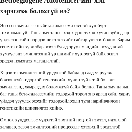
Betibeglogene Autotemcel-ийг хэн
хэрэглэж болохгүй вэ?
Энэ ген эмчилгээ нь бета-талассеми өвчтэй хүн бүрт
тохиромжгүй. Таны эмч таныг хэд хэдэн чухал хүчин зүйл дээр
үндэслэн сайн нэр дэвшигч эсэхийг сайтар үнэлэх болно. Зарим
генетикийн хувилбар эсвэл бусад эрүүл мэндийн асуудалтай
хүмүүс энэ эмчилгээний үр шимийг хүртэхгүй байх эсвэл
эрсдэл нэмэгдэх магадлалтай.
Хэрэв та эмчилгээний үр дүнтэй байдалд саад учруулж
болзошгүй тодорхой генетикийн хүчин зүйлстэй бол энэ
эмчилгээнд хамрагдах боломжгүй байж болно. Таны эмч нарын
баг таны бета-талассемийн тодорхой төрөл энэ аргад сайн хариу
үйлдэл үзүүлэх эсэхийг тодорхойлохын тулд нарийвчилсан
генетикийн шинжилгээ хийнэ.
Өмнөх хүндрэлээс үүдэлтэй эрхтний ноцтой гэмтэл, идэвхтэй
халдвар, эсвэл эмчилгээний процессыг хэтэрхий эрсдэлтэй