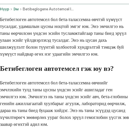
Нүүр
Эм
Betibeglogene Autotemcel Intravenous Route
Бетибеглоген автотемсел бол бета-талассемиа өвчтэй хүмүүст
тусалдаг, удамшлын цусны ноцтой эмгэг юм. Энэ эмчилгээ нь
таны өөрчилсөн үндсэн эсийн тусламжтайгаар таны биед эрүүл
улаан эсийг үйлдвэрлэхэд тусалдаг. Энэ нь цусан дахь
шилжүүлэлт болон түүнтэй холбоотой хүндрэлтэй тэмцэж буй
хүмүүст найдвар өгөх нэг удаагийн эмчилгээ юм.
Бетибеглоген автотемсел гэж юу вэ?
Бетибеглоген автотемсел бол бета-талассемиа өвчнийг
эмчлэхийн тулд таны цусны үндсэн эсийг ашигладаг ген
эмчилгээ юм. Эмчилгээ нь таны үндсэн эсийг авч, бета-глобины
генийн ажиллагаатай хуулбарыг агуулж, лабораторид өөрчилж,
дараа нь таны биед буцааж хийдэг. Энэ нь таны эсүүдэд цусанд
хүчилтөрөгч зөөвөрлөх уураг болох эрүүл гемоглобин үүсгэх зөв
заавар өгөхтэй адил юм.