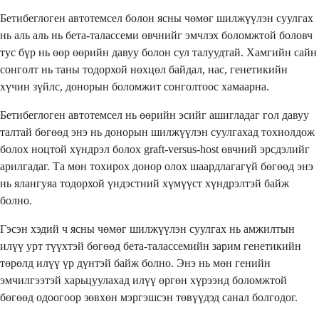
Бетибеглоген автотемсел болон ясны чөмөг шилжүүлэн суулгах
нь аль аль нь бета-талассеми өвчнийг эмчлэх боломжтой боловч
тус бүр нь өөр өөрийн давуу болон сул талуудтай. Хамгийн сайн
сонголт нь таны тодорхой нөхцөл байдал, нас, генетикийн
хүчин зүйлс, донорын боломжит сонголтоос хамаарна.
Бетибеглоген автотемсел нь өөрийн эсийг ашигладаг гол давуу
талтай бөгөөд энэ нь донорын шилжүүлэн суулгахад тохиолдож
болох ноцтой хүндрэл болох graft-versus-host өвчний эрсдэлийг
арилгадаг. Та мөн тохирох донор олох шаардлагагүй бөгөөд энэ
нь ялангуяа тодорхой үндэстний хүмүүст хүндрэлтэй байж
болно.
Гэсэн хэдий ч ясны чөмөг шилжүүлэн суулгах нь амжилтын
илүү урт түүхтэй бөгөөд бета-талассемийн зарим генетикийн
төрөлд илүү үр дүнтэй байж болно. Энэ нь мөн генийн
эмчилгээтэй харьцуулахад илүү өргөн хүрээнд боломжтой
бөгөөд одоогоор зөвхөн мэргэшсэн төвүүдэд санал болгодог.