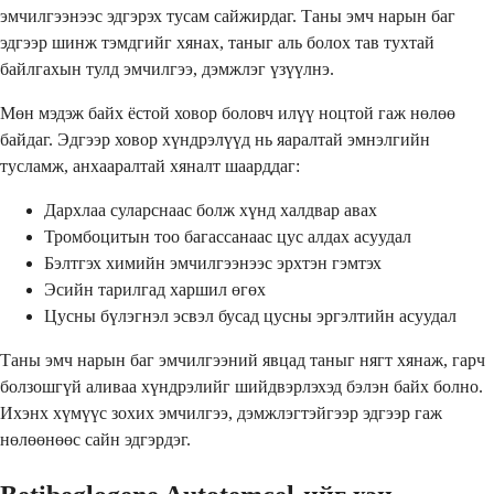
эмчилгээнээс эдгэрэх тусам сайжирдаг. Таны эмч нарын баг
эдгээр шинж тэмдгийг хянах, таныг аль болох тав тухтай
байлгахын тулд эмчилгээ, дэмжлэг үзүүлнэ.
Мөн мэдэж байх ёстой ховор боловч илүү ноцтой гаж нөлөө
байдаг. Эдгээр ховор хүндрэлүүд нь яаралтай эмнэлгийн
тусламж, анхааралтай хяналт шаарддаг:
Дархлаа суларснаас болж хүнд халдвар авах
Тромбоцитын тоо багассанаас цус алдах асуудал
Бэлтгэх химийн эмчилгээнээс эрхтэн гэмтэх
Эсийн тарилгад харшил өгөх
Цусны бүлэгнэл эсвэл бусад цусны эргэлтийн асуудал
Таны эмч нарын баг эмчилгээний явцад таныг нягт хянаж, гарч
болзошгүй аливаа хүндрэлийг шийдвэрлэхэд бэлэн байх болно.
Ихэнх хүмүүс зохих эмчилгээ, дэмжлэгтэйгээр эдгээр гаж
нөлөөнөөс сайн эдгэрдэг.