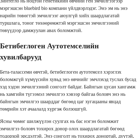
Зинтегло нь ноцтой генетикийн өвчний ген эмчилгээгээр
мэргэшсэн bluebird bio компани үйлдвэрлэдэг. Энэ эм нь энэ
нарийн төвөгтэй эмчилгээг аюулгүй хийх шаардлагатай
туршлага, тоног төхөөрөмжтэй мэргэшсэн эмчилгээний
төвүүдээр дамжуулан авах боломжтой.
Бетибеглоген Аутотемселийн
хувилбарууд
Бета-талассеми өвчтэй, бетибеглоген аутотемсел хэрэглэх
боломжгүй хүмүүсийн хувьд энэ өвчнийг эмчлэхэд туслах бусад
хэд хэдэн эмчилгээний сонголт байдаг. Байнгын цусан хангамж
нь хамгийн түгээмэл эмчилгээ хэвээр байгаа боловч энэ нь
байнгын эмчилгээ шаарддаг бөгөөд цаг хугацааны явцад
төмрийн хэт ачаалалд хүргэж болзошгүй.
Ясны чөмөг шилжүүлэн суулгах нь бас нэгэн боломжит
эмчилгээ боловч тохирох донор олох шаардлагатай бөгөөд
тодорхой эрсдэлтэй. Энэ сонголт нь тохирох донортай, дүүтэй,