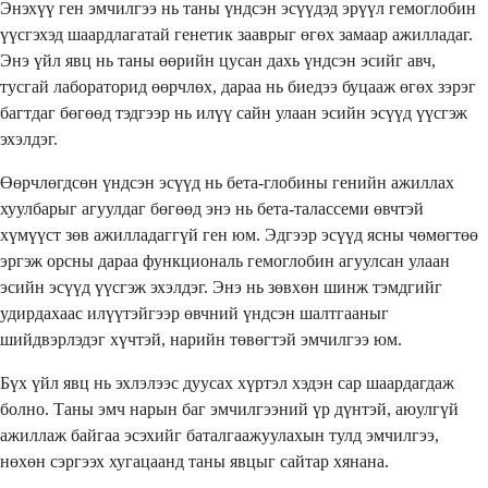
Энэхүү ген эмчилгээ нь таны үндсэн эсүүдэд эрүүл гемоглобин
үүсгэхэд шаардлагатай генетик зааврыг өгөх замаар ажилладаг.
Энэ үйл явц нь таны өөрийн цусан дахь үндсэн эсийг авч,
тусгай лабораторид өөрчлөх, дараа нь биедээ буцааж өгөх зэрэг
багтдаг бөгөөд тэдгээр нь илүү сайн улаан эсийн эсүүд үүсгэж
эхэлдэг.
Өөрчлөгдсөн үндсэн эсүүд нь бета-глобины генийн ажиллах
хуулбарыг агуулдаг бөгөөд энэ нь бета-талассеми өвчтэй
хүмүүст зөв ажилладаггүй ген юм. Эдгээр эсүүд ясны чөмөгтөө
эргэж орсны дараа функциональ гемоглобин агуулсан улаан
эсийн эсүүд үүсгэж эхэлдэг. Энэ нь зөвхөн шинж тэмдгийг
удирдахаас илүүтэйгээр өвчний үндсэн шалтгааныг
шийдвэрлэдэг хүчтэй, нарийн төвөгтэй эмчилгээ юм.
Бүх үйл явц нь эхлэлээс дуусах хүртэл хэдэн сар шаардагдаж
болно. Таны эмч нарын баг эмчилгээний үр дүнтэй, аюулгүй
ажиллаж байгаа эсэхийг баталгаажуулахын тулд эмчилгээ,
нөхөн сэргээх хугацаанд таны явцыг сайтар хянана.