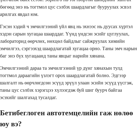
бөгөөд энэ нь тогтмол цус сэлбэх шаардлагыг бууруулах эсвэл
арилгах явдал юм.
Гэсэн хэдий ч эмчилгээний үйл явц нь эхнээс нь дуусах хүртэл
хэдэн сарын хугацаа шаарддаг. Үүнд үндсэн эсийг цуглуулах,
лабораторид өөрчлөх, нөхцөл байдлыг сайжруулах химийн
эмчилгээ, сэргээхэд шаардлагатай хугацаа орно. Таны эмч нарын
баг энэ бүх хугацаанд таны явцыг нарийн хянана.
Эмчилгээний дараа та эмчилгээний үр дүнг хянахын тулд
тогтмол дараагийн үзлэгт орох шаардлагатай болно. Эдгээр
шалгалт нь өөрчлөгдсөн эсүүд эрүүл улаан эсийн эсүүд үүсгэж,
таны цус сэлбэх хэрэгцээ хүлээгдэж буй шиг буурч байгаа
эсэхийг шалгахад тусалдаг.
Бетибеглоген автотемцелийн гаж нөлөө
юу вэ?