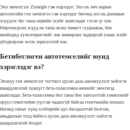
Энэ эмчилгээг Zynteglo гэж нэрлэдэг. Энэ нь эмч нарын
автологийн ген эмчилгээ гэж нэрлэдэг бөгөөд энэ нь донорын
эсүүдээс бус таны өөрийн эсийг ашигладаг гэсэн үг юм.
Өөрчлөгдсөн эсүүд нь таны ясны чөмөгт суурьшиж, бие
махбодид хүчилтөрөгчийг зөв зөөвөрлөх чадвартай улаан эсийг
үйлдвэрлэж эхлэх зорилготой юм.
Бетибеглоген автотемселийг юунд
хэрэглэдэг вэ?
Энэхүү ген эмчилгээг тогтмол цусан дахь шилжүүлэлт хийлгэх
шаардлагатай хүмүүст бета-талассемиа өвчнийг эмчлэхэд
ашигладаг. Бета-талассемиа бол таны бие хангалттай хэмжээний
эрүүл гемоглобин үүсгэж чадахгүй байгаа генетикийн нөхцөл
бөгөөд таныг хүнд хэлбэрийн цус багадалттай болгож,
амьдрахын тулд байнга цусан дахь шилжүүлэлт хийлгэх
шаардлагатай болдог.