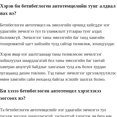
Хэрэв би бетибеглоген автотемцелийн тунг алдвал
яах вэ?
Бетибеглоген автотемцел нь эмнэлгийн орчинд хийгддэг нэг
удаагийн эмчилгээ тул та уламжлалт утгаараа тунг алдах
боломжгүй. Эмчилгээг таны эмнэлгийн баг танд хамгийн
тохиромжтой цагт хийхийн тулд сайтар төлөвлөж, зохицуулдаг.
Хэрэв ямар нэг шалтгаанаар таны төлөвлөсөн эмчилгээг
хойшлуулах шаардлагатай бол таны эмнэлгийн баг тантай
хамтран аюулгүй байдлыг хангахын тулд аль болох хурдан
хугацаанд дахин товлоно. Тэд таныг эмчилгээг үргэлжлүүлэхээс
өмнө хамгийн сайн нөхцөлд байгаа эсэхийг шалгах болно.
Би хэзээ бетибеглоген автотемцел хэрэглэхээ
зогсоох вэ?
Та бетибеглоген автотемцелийг нэг удаагийн эмчилгээ тул
тасалж зогсоох шаардлагагүй, тасралтгүй хэрэглэх эм биш юм.