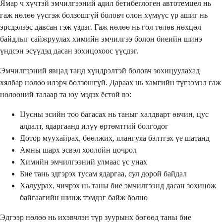
Ямар ч хүчтэй эмчилгээний адил бетибеглоген автотемцел нь
гаж нөлөө үүсгэж болзошгүй боловч олон хүмүүс үр ашиг нь
эрсдэлээс давсан гэж үздэг. Гаж нөлөө нь гол төлөв нөхцөл
байдлыг сайжруулах химийн эмчилгээ болон биеийн шинэ
үндсэн эсүүдэд дасан зохицохоос үүсдэг.
Эмчилгээний явцад танд хүндрэлтэй боловч зохицуулахад
хялбар нөлөө илэрч болзошгүй. Дараах нь хамгийн түгээмэл гаж
нөлөөний талаар та юу мэдэх ёстой вэ:
Цусны эсийн тоо багасах нь таныг халдварт өвчин, цус
алдалт, ядаргаанд илүү өртөмтгий болгодог
Дотор муухайрах, бөөлжих, ялангуяа бэлтгэх үе шатанд
Амны шарх эсвэл хоолойн цочрол
Химийн эмчилгээний улмаас үс унах
Бие тань эдгэрэх тусам ядаргаа, сул дорой байдал
Халуурах, чичрэх нь таны бие эмчилгээнд дасан зохицож
байгаагийн шинж тэмдэг байж болно
Эдгээр нөлөө нь ихэвчлэн түр зуурынх бөгөөд таны бие