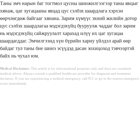
Таны эмч нарын баг тогтмол цусны шинжилгээгээр таны явцыг
хянаж, цаг хугацааны явцад цус сэлбэх шаардлага хэрхэн
өөрчлөгдөж байгааг хянана. Зарим хүмүүс эхний жилийн дотор
цус сэлбэх шаардлагаа мэдэгдэхүйц бууруулж чаддаг бол зарим
нь мэдэгдэхүйц сайжруулалт харахад илүү их цаг хугацаа
шаардагддаг. Эмчилгээнд хүн бүрийн хариу үйлдэл арай өөр
байдаг тул таны бие шинэ эсүүдэд дасан зохицоход тэвчээртэй
байх нь чухал юм.
Medical Disclaimer:
This article is for informational purposes only and does not constitute
medical advice. Always consult a qualified healthcare provider for diagnosis and treatment
decisions. If you are experiencing a medical emergency, call 911 or go to the nearest emergency
room immediately.