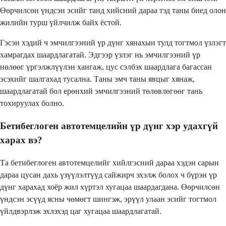
Өөрчилсөн үндсэн эсийг танд хийсний дараа тэд таны биед олон
жилийн турш үйлчилж байх ёстой.
Гэсэн хэдий ч эмчилгээний үр дүнг хянахын тулд тогтмол үзлэгт
хамрагдах шаардлагатай. Эдгээр үзлэг нь эмчилгээний үр
нөлөөг үргэлжлүүлэн хангаж, цус сэлбэх шаардлага багассан
эсэхийг шалгахад тусална. Таны эмч таны явцыг хянаж,
шаардлагатай бол ерөнхий эмчилгээний төлөвлөгөөг тань
тохируулах болно.
Бетибеглоген автотемцелийн үр дүнг хэр удахгүй
харах вэ?
Та бетибеглоген автотемцелийг хийлгэсний дараа хэдэн сарын
дараа цусан дахь үзүүлэлтүүд сайжирч эхэлж болох ч бүрэн үр
дүнг харахад хоёр жил хүртэл хугацаа шаардагдана. Өөрчилсөн
үндсэн эсүүд ясны чөмөгт шингэж, эрүүл улаан эсийг тогтмол
үйлдвэрлэж эхлэхэд цаг хугацаа шаардлагатай.