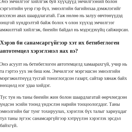
Энэ эмчилгээг хийлгэж буй хүүхдүүд эмчилгээний болон
сэргэлтийн үеэр гэр бүл, эмнэлгийн багийнхаа дэмжлэгийг
ихээхэн авах шаардлагатай. Гаж нөлөө нь залуу өвчтөнүүдэд
онцгой хүндрэлтэй байж болох ч олон хүүхэд эмчилгээг
амжилттай хийлгэж, биеийн байдал нь мэдэгдэхүйц сайжирсан.
Хэрэв би санамсаргүйгээр хэт их бетибеглоген
автотемцел хэрэглэвэл яах вэ?
Энэ асуулт нь бетибеглоген автотемцелд хамаарахгүй, учир нь
та гэртээ уух эм биш юм. Эмчилгээг мэргэшсэн эмнэлгийн
мэргэжилтнүүд тусгай тоноглогдсон газарт, сайтар хянаж байх
нөхцөлд нэг удаа хийдэг.
Тус тун нь таны биеийн жин болон шаардлагатай өөрчлөгдсөн
үндсэн эсийн тоонд үндэслэн нарийн тооцоологддог. Таны
эмнэлгийн баг тунг тохируулах, хэрэглэх бүх талыг хариуцдаг
тул таны зүгээс санамсаргүйгээр хэтрүүлэн хэрэглэх эрсдэл
байхгүй.