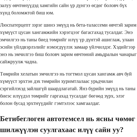
залуу өвчтөнүүдэд хамгийн сайн үр дүнгээ өгдөг боловч бүх
хүнд боломжтой биш юм.
Люспатерцепт зэрэг шинэ эмүүд нь бета-талассеми өвчтэй зарим
хүмүүст цусан хангамжийн хэрэгцээг багасгахад тусалдаг. Энэ
эмчилгээ нь таны биед төмрийг илүү үр дүнтэй ашиглаж, улаан
эсийн үйлдвэрлэлийг нэмэгдүүлэх замаар үйлчилдэг. Хэдийгээр
энэ нь эмчилгээ биш боловч зарим өвчтөний амьдралын чанарыг
сайжруулж чадна.
Төмрийн хелатын эмчилгээ нь тогтмол цусан хангамж авч буй
хүмүүст эрхтэн дэх төмрийн хуримтлалаас урьдчилан
сэргийлэхэд зайлшгүй шаардлагатай. Янз бүрийн эмүүд нь таны
биеэс илүүдэл төмрийг гаргахад тусалдаг бөгөөд зүрх, элэг
болон бусад эрхтнүүдийг гэмтэлээс хамгаалдаг.
Бетибеглоген автотемсел нь ясны чөмөг
шилжүүлэн суулгахаас илүү сайн уу?