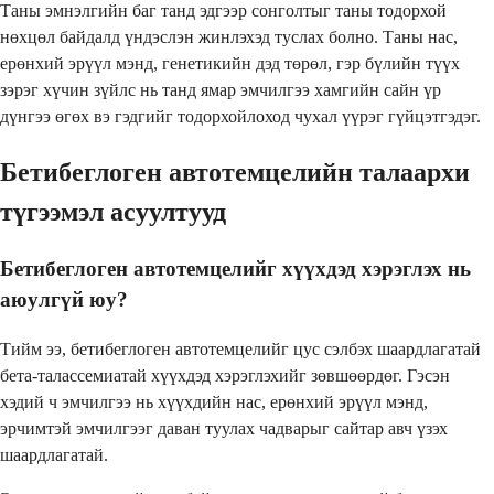
Таны эмнэлгийн баг танд эдгээр сонголтыг таны тодорхой
нөхцөл байдалд үндэслэн жинлэхэд туслах болно. Таны нас,
ерөнхий эрүүл мэнд, генетикийн дэд төрөл, гэр бүлийн түүх
зэрэг хүчин зүйлс нь танд ямар эмчилгээ хамгийн сайн үр
дүнгээ өгөх вэ гэдгийг тодорхойлоход чухал үүрэг гүйцэтгэдэг.
Бетибеглоген автотемцелийн талаархи
түгээмэл асуултууд
Бетибеглоген автотемцелийг хүүхдэд хэрэглэх нь
аюулгүй юу?
Тийм ээ, бетибеглоген автотемцелийг цус сэлбэх шаардлагатай
бета-талассемиатай хүүхдэд хэрэглэхийг зөвшөөрдөг. Гэсэн
хэдий ч эмчилгээ нь хүүхдийн нас, ерөнхий эрүүл мэнд,
эрчимтэй эмчилгээг даван туулах чадварыг сайтар авч үзэх
шаардлагатай.