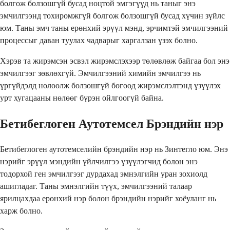
болгож болзошгүй бусад ноцтой эмгэгүүд нь таныг энэ
эмчилгээнд тохиромжгүй болгож болзошгүй бусад хүчин зүйлс
юм. Таны эмч таны ерөнхий эрүүл мэнд, эрчимтэй эмчилгээний
процессыг даван туулах чадварыг харгалзан үзэх болно.
Хэрэв та жирэмсэн эсвэл жирэмслэхээр төлөвлөж байгаа бол энэ
эмчилгээг зөвлөхгүй. Эмчилгээний химийн эмчилгээ нь
үргүйдэлд нөлөөлж болзошгүй бөгөөд жирэмслэлтэнд үзүүлэх
урт хугацааны нөлөөг бүрэн ойлгоогүй байна.
Бетибеглоген Аутотемсел Брэндийн нэр
Бетибеглоген аутотемселийн брэндийн нэр нь Зинтегло юм. Энэ
нэрийг эрүүл мэндийн үйлчилгээ үзүүлэгчид болон энэ
тодорхой ген эмчилгээг дурдахад эмнэлгийн уран зохиолд
ашигладаг. Таны эмнэлгийн түүх, эмчилгээний талаар
ярилцахдаа ерөнхий нэр болон брэндийн нэрийг хоёуланг нь
харж болно.