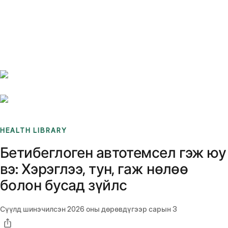
Benchmarks
Stories
FAQ
Sign up / Log in
HEALTH LIBRARY
Бетибеглоген автотемсел гэж юу
вэ: Хэрэглээ, тун, гаж нөлөө
болон бусад зүйлс
Сүүлд шинэчилсэн
2026 оны дөрөвдүгээр сарын 3