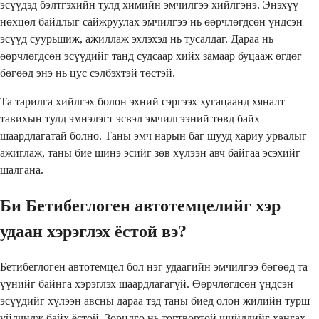
эсүүдэд бэлтгэхийн тулд химийн эмчилгээ хийлгэнэ. Энэхүү
нөхцөл байдлыг сайжруулах эмчилгээ нь өөрчлөгдсөн үндсэн
эсүүд суурьшиж, ажиллаж эхлэхэд нь тусалдаг. Дараа нь
өөрчлөгдсөн эсүүдийг танд судсаар хийх замаар буцааж өгдөг
бөгөөд энэ нь цус сэлбэхтэй төстэй.
Та тарилга хийлгэх болон эхний сэргээх хугацаанд хяналт
тавихын тулд эмнэлэгт эсвэл эмчилгээний төвд байх
шаардлагатай болно. Таны эмч нарын баг шууд хариу урвалыг
ажиглаж, таны бие шинэ эсийг зөв хүлээн авч байгаа эсэхийг
шалгана.
Би Бетибеглоген автотемцелийг хэр
удаан хэрэглэх ёстой вэ?
Бетибеглоген автотемцел бол нэг удаагийн эмчилгээ бөгөөд та
үүнийг байнга хэрэглэх шаардлагагүй. Өөрчлөгдсөн үндсэн
эсүүдийг хүлээн авсны дараа тэд таны биед олон жилийн турш
үйлчилж байх ёстой. Зорилго нь тогтвортой шийдлийг хангах