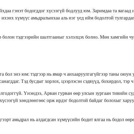
хдаа гэнэт бодогддог хүсээгүй бодлууд юм. Заримдаа та яагаад 
 ихэнх хүмүүс амьдралынхаа аль нэг үед ийм бодолтой тулгардаг
 болон тэдгээрийн шалтгааныг хэлэлцэх болно. Мөн хамгийн чух
 бол энэ юм: тэдгээр нь ямар ч анхааруулгагүйгээр таны оюун у
анагддаг. Тэд бусдыг хорлох, цээрлэсэн сэдвүүд, бохирдол, тэр
годоггүй. Үнэндээ, Арван гурван өөр улсын зургаан тивийн судла
хүсээгүй хөндлөнгөөс орж ирдэг бодолтой байдаг болохыг харуул
дгээрт амьдрал нь алдагдсан хүмүүсийн бодит ялгаа нь бодол өөр