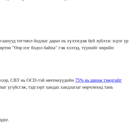
гаанууд тогтмол бодлыг дарах нь хүлээгдэж буй зүйлээс эсрэг үр
өөртөө "Өөр нэг бодол байна" гэж хэлээд, түүнийг өөрийн
лснээр, CBT нь OCD-тэй өвчтөнүүдийн
75% нь шинж тэмдгийг
ыг үгүйсгэж, тэдгээрт хандах хандлагыг өөрчлөхөд тань
ддог.