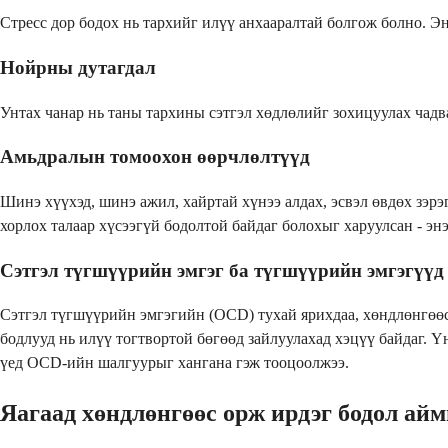
Стресс дор бодох нь тархийг илүү анхааралтай болгож болно. Э
Нойрны дутагдал
Унтах чанар нь таны тархины сэтгэл хөдлөлийг зохицуулах чадв
Амьдралын томоохон өөрчлөлтүүд
Шинэ хүүхэд, шинэ ажил, хайртай хүнээ алдах, эсвэл өвдөх зэр
хорлох талаар хүсээгүй бодолтой байдаг болохыг харуулсан - эн
Сэтгэл түгшүүрийн эмгэг ба түгшүүрийн эмгэгүүд
Сэтгэл түгшүүрийн эмгэгийн (OCD) тухай ярихдаа, хөндлөнгөөс
бодлууд нь илүү тогтвортой бөгөөд зайлуулахад хэцүү байдаг. 
үед OCD-ийн шалгуурыг хангана гэж тооцоолжээ.
Яагаад хөндлөнгөөс орж ирдэг бодол айм