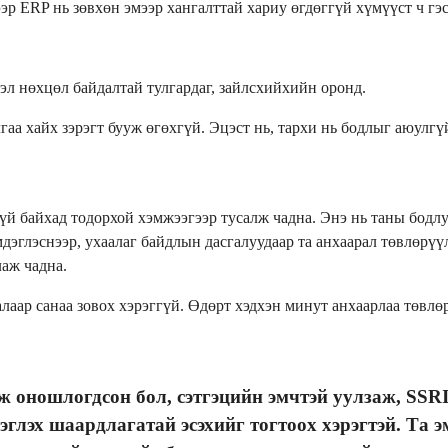
ээр ERP нь зөвхөн эмээр хангалттай хариу өгдөггүй хүмүүст ч гэ
эл нөхцөл байдалтай тулгардаг, зайлсхийхийн оронд.
гаа хайх зэрэгт бууж өгөхгүй. Эцэст нь, тархи нь бодлыг аюулгүй
үй байхад тодорхой хэмжээгээр тусалж чадна. Энэ нь таны бодлу
эмдэглэснээр, ухаалаг байдлын дасгалуудаар та анхаарал төвлөр
аж чадна.
алаар санаа зовох хэрэггүй. Өдөрт хэдхэн минут анхаарлаа төвлө
эж оношлогдсон бол, сэтгэцийн эмчтэй уулзаж, SS
рэглэх шаардлагатай эсэхийг тогтоох хэрэгтэй. Та 