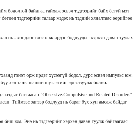
ийм бодолтой байдгаа гайхаж эсвэл тэдгээрийг байх ёсгүй мэт
 бөгөөд тэдгээрийн талаар мэдэх нь тэдний хяналтаас өөрийгөө
ал нь - хөндлөнгөөс орж ирдэг бодлуудыг хэрхэн даван туулах
хаанд гэнэт орж ирдэг хүсээгүй бодол, дүрс эсвэл импульс юм.
 ч бүү хэл таны шашин шүтлэгийг эргэлзүүлж болно.
ачдыг багтаасан "Obsessive-Compulsive and Related Disorders"
сан. Тиймээс эдгээр бодлууд нь бараг бүх хүн амсаж байдаг
өө биш юм. Энэ нь тэдгээрийг хэрхэн даван туулж байгаагаас