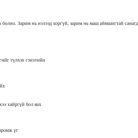
болно. Зарим нь нэлээд хоргүй, зарим нь маш аймшигтай санагд
гийг түлхэх гэнэтийн
айх
хээ хайргүй бол яах
оромж үг