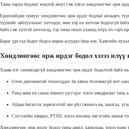
Таны тархи бодлыг ноцтой аюул гэж үзвэл хөндлөнгөөс орж ирдэ
Ерөнхийдөө хүмүүс хөндлөнгөөс орж ирдэг бодлыг анзаарч, түүндэ
түүнийг зайлуулахыг хичээдэг, мөн хэр их хичээж бодохгүй байх
байх гэж хүчтэй хичээхэд, тэр таны оюун ухаанд илүү их гарч ир
Бараг үргэлд бодит бодол өөрөө асуудал биш юм. Хамгийн чухал 
Хөндлөнгөөс орж ирдэг бодол хэзээ илүү 
Хааяа нэг санамсаргүй хөндлөнгөөс орж ирдэг бодолтой байх нь
Олон давтамжтай тохиолддог ба хянах боломжгүй мэт сан
Танд маш их санаа зовнил үүсгэдэг эсвэл амьдралыг тань а
Айдаа багасгах зорилготой зан үйл (жишээ нь, шалгах, угаа
Сэтгэлийн хямрал, PTSD, эсвэл хоолны эмгэгийн шинж тэм
Хөндлөнгөөс орж ирдэг бодол таны ажил, харилцаа, эсвэл өдөр 