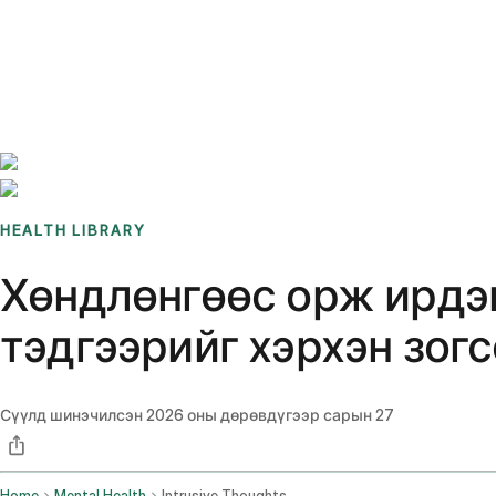
Benchmarks
Stories
FAQ
Sign up / Log in
HEALTH LIBRARY
Хөндлөнгөөс орж ирдэг
тэдгээрийг хэрхэн зогс
Сүүлд шинэчилсэн
2026 оны дөрөвдүгээр сарын 27
Home
Mental Health
Intrusive Thoughts