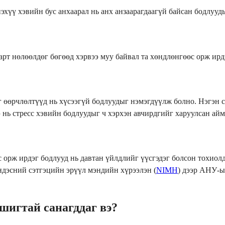
нэхүү хэвийн бус анхаарал нь анх анзаарагдаагүй байсан бодлуу
арт нөлөөлдөг бөгөөд хэрвээ муу байвал та хөндлөнгөөс орж ирд
эг өөрчлөлтүүд нь хүсээгүй бодлуудыг нэмэгдүүлж болно. Нэгэн 
э нь стресс хэвийн бодлуудыг ч хэрхэн авчирдгийг харуулсан ай
 орж ирдэг бодлууд нь давтан үйлдлийг үүсгэдэг болсон тохиол
Үндэсний сэтгэцийн эрүүл мэндийн хүрээлэн (
NIMH
) дээр АНУ-ы
шигтай санагддаг вэ?