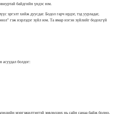
зовиуртай байдгийн үндэс юм.
с эргэлт хийж дуусдаг. Бодол гарч ирдэг, тэд уурладаг,
 онол" гэж нэрлэдэг зүйл юм. Та ямар нэгэн зүйлийг бодохгүй
н асуудал болдог:
мэндийн мэргэжилтэнтэй зөвлөлдөх нь сайн санаа байж болно.