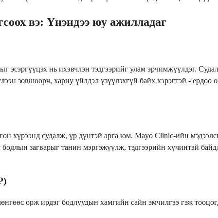
гсоох вэ: Үнэндээ юу ажилладаг
ыг эсэргүүцэх нь ихэвчлэн тэдгээрийг улам эрчимжүүлдэг. Судал
үлээн зөвшөөрч, хариу үйлдэл үзүүлэхгүй байх хэрэгтэй - ердөө 
гөн хүрээнд судалж, үр дүнтэй арга юм. Mayo Clinic-ийн мэдээ
у бодлын загварыг танин мэргэжүүлж, тэдгээрийн хүчинтэй байдл
P)
өнгөөс орж ирдэг бодлуудын хамгийн сайн эмчилгээ гэж тооцог