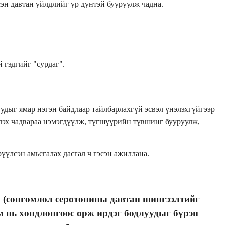
сэн давтан үйлдлийг үр дүнтэй бууруулж чадна.
 гэдгийг "сурдаг".
удыг ямар нэгэн байдлаар тайлбарлахгүй эсвэл үнэлэхгүйгээр
үүлэх чадвараа нэмэгдүүлж, түгшүүрийн түвшинг бууруулж,
рүүлсэн амьсгалах дасгал ч гэсэн ажиллана.
RI (сонгомлол серотонины давтан шингээлтийг
эм нь хөндлөнгөөс орж ирдэг бодлуудыг бүрэн