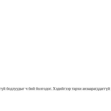
үй бодлуудыг ч бий болгодог. Хэдийгээр тархи анзаарагддаггүй