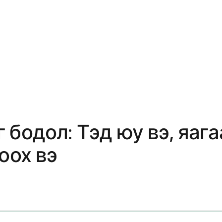
 бодол: Тэд юу вэ, яаг
оох вэ