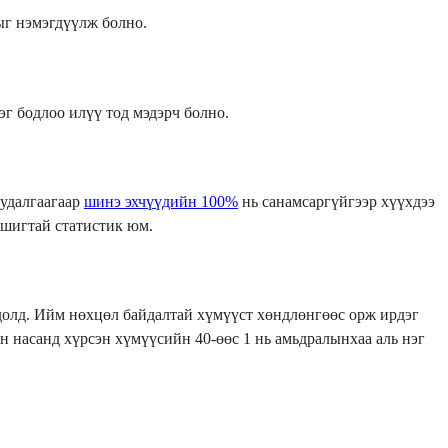
дыг нэмэгдүүлж болно.
эг бодлоо илүү тод мэдэрч болно.
судалгаагаар
шинэ эхчүүдийн 100%
нь санамсаргүйгээр хүүхдээ
мшигтай статистик юм.
долд. Ийм нөхцөл байдалтай хүмүүст хөндлөнгөөс орж ирдэг
н насанд хүрсэн хүмүүсийн 40-өөс 1 нь амьдралынхаа аль нэг