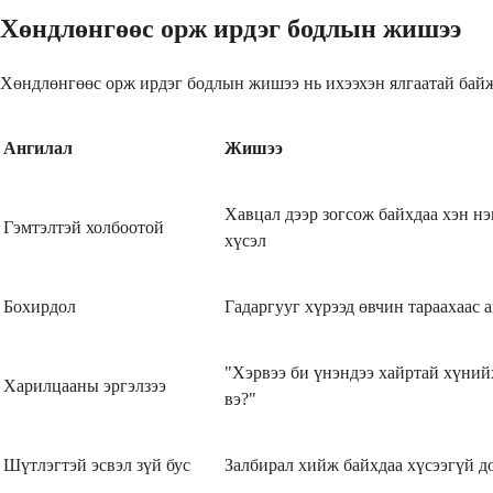
Хөндлөнгөөс орж ирдэг бодлын жишээ
Хөндлөнгөөс орж ирдэг бодлын жишээ нь ихээхэн ялгаатай байж 
Ангилал
Жишээ
Хавцал дээр зогсож байхдаа хэн нэ
Гэмтэлтэй холбоотой
хүсэл
Бохирдол
Гадаргууг хүрээд өвчин тараахаас 
"Хэрвээ би үнэндээ хайртай хүний
Харилцааны эргэлзээ
вэ?"
Шүтлэгтэй эсвэл зүй бус
Залбирал хийж байхдаа хүсээгүй д