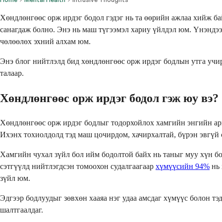
Хөндлөнгөөс орж ирдэг бодол гэдэг нь та өөрийн ажлаа хийж бай
санагдаж болно. Энэ нь маш түгээмэл хариу үйлдэл юм. Үнэндээ
чөлөөлөх эхний алхам юм.
Энэ блог нийтлэлд бид хөндлөнгөөс орж ирдэг бодлын утга учир
талаар.
Хөндлөнгөөс орж ирдэг бодол гэж юу вэ?
Хөндлөнгөөс орж ирдэг бодлыг тодорхойлох хамгийн энгийн арга
Ихэнх тохиолдолд тэд маш цочирдом, хачирхалтай, бүрэн эвгүй с
Хамгийн чухал зүйл бол ийм бодолтой байх нь таныг муу хүн бол
сэтгүүлд нийтлэгдсэн томоохон судалгаагаар
хүмүүсийн 94%
нь 
зүйл юм.
Эдгээр бодлуудыг зөвхөн хааяа нэг удаа амсдаг хүмүүс болон тэ
шалтгаалдаг.