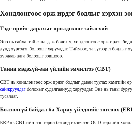
Хөндлөнгөөс орж ирдэг бодлыг хэрхэн зо
Тэдгээрийг дарахыг оролдохоос зайлсхий
Энэ нь гайхалтай санагдаж болох ч, хөндлөнгөөс орж ирдэг бодл
дүнд хүргэдэг болохыг харуулдаг. Тиймээс, та зүгээр л бодлыг х
хурдаар алга болохыг зөвшөөр.
Танин мэдэхүй-зан үйлийн эмчилгээ (CBT)
CBT нь хөндлөнгөөс орж ирдэг бодлыг даван туулах хамгийн өр
сайжруулдаг
болохыг судалгаанууд харуулдаг. Энэ нь таны буру
тусалдаг.
Болзолгүй байдал ба Хариу үйлдлийг зогсоох (ER
ERP нь CBT-ийн нэг төрөл бөгөөд ихэвчлэн OCD төрлийн хөндл