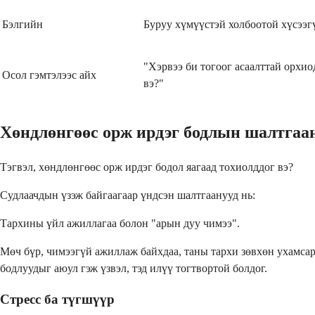
Бэлгийн
Буруу хүмүүстэй холбоотой хүсээг
"Хэрвээ би тогоог асаалттай орхио
Осол гэмтэлээс айх
вэ?"
Хөндлөнгөөс орж ирдэг бодлын шалтгаа
Тэгвэл, хөндлөнгөөс орж ирдэг бодол яагаад тохиолддог вэ?
Судлаачдын үзэж байгаагаар үндсэн шалтгаанууд нь:
Тархины үйл ажиллагаа болон "арын дуу чимээ".
Мөч бүр, чимээгүй ажиллаж байхдаа, таны тархи зөвхөн ухамсар
бодлуудыг аюул гэж үзвэл, тэд илүү тогтвортой болдог.
Стресс ба түгшүүр