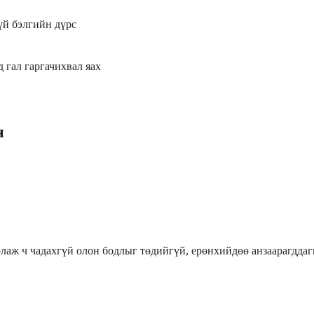
үй бэлгийн дүрс
д гал гаргачихвал яах
н
лаж ч чадахгүй олон бодлыг төдийгүй, ерөнхийдөө анзаарагддагг