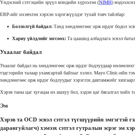
Үндэсний сэтгэцийн эрүүл мэндийн хүрээлэн (
NIMH
) мэдээлсн
ERP-ийг ихэвчлэн хэрхэн хэрэгжүүлдэг тухай товч тайлбар:
Болзолгүй байдал:
Танд хөндлөнгөөс орж ирдэг бодол эсв
Хариу үйлдлийг зогсоох:
Та цаашид албадлага эсвэл батал
Ухаалаг байдал
Ухаалаг байдал нь хөндлөнгөөс орж ирдэг бодлуудаар нөлөөлөхг
тэдгээрийн талаар ухамсартай байхыг хэлнэ. Mayo Clinic-ийн т
хөндлөнгөөс орж ирдэг бодлуудыг хэрэглэх давтамжийг хязгаарл
Хэрэв таны цаг хугацаа их шахуу бол, хэдэн цаг бясалгал хийх т
Эм
Хэрэв та OCD эсвэл сэтгэл түгшүүрийн эмгэгтэй г
дарангуйлагч) хэмээх сэтгэл гутралын эсрэг эм хэ