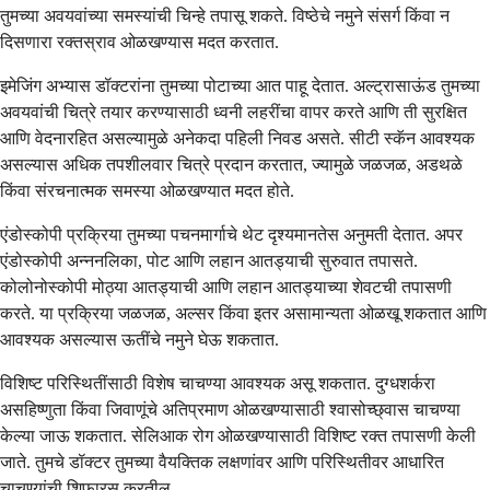
तुमच्या अवयवांच्या समस्यांची चिन्हे तपासू शकते. विष्ठेचे नमुने संसर्ग किंवा न
दिसणारा रक्तस्राव ओळखण्यास मदत करतात.
इमेजिंग अभ्यास डॉक्टरांना तुमच्या पोटाच्या आत पाहू देतात. अल्ट्रासाऊंड तुमच्या
अवयवांची चित्रे तयार करण्यासाठी ध्वनी लहरींचा वापर करते आणि ती सुरक्षित
आणि वेदनारहित असल्यामुळे अनेकदा पहिली निवड असते. सीटी स्कॅन आवश्यक
असल्यास अधिक तपशीलवार चित्रे प्रदान करतात, ज्यामुळे जळजळ, अडथळे
किंवा संरचनात्मक समस्या ओळखण्यात मदत होते.
एंडोस्कोपी प्रक्रिया तुमच्या पचनमार्गाचे थेट दृश्यमानतेस अनुमती देतात. अपर
एंडोस्कोपी अन्ननलिका, पोट आणि लहान आतड्याची सुरुवात तपासते.
कोलोनोस्कोपी मोठ्या आतड्याची आणि लहान आतड्याच्या शेवटची तपासणी
करते. या प्रक्रिया जळजळ, अल्सर किंवा इतर असामान्यता ओळखू शकतात आणि
आवश्यक असल्यास ऊतींचे नमुने घेऊ शकतात.
विशिष्ट परिस्थितींसाठी विशेष चाचण्या आवश्यक असू शकतात. दुग्धशर्करा
असहिष्णुता किंवा जिवाणूंचे अतिप्रमाण ओळखण्यासाठी श्वासोच्छ्वास चाचण्या
केल्या जाऊ शकतात. सेलिआक रोग ओळखण्यासाठी विशिष्ट रक्त तपासणी केली
जाते. तुमचे डॉक्टर तुमच्या वैयक्तिक लक्षणांवर आणि परिस्थितीवर आधारित
चाचण्यांची शिफारस करतील.