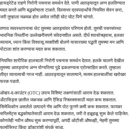
हायड्रेटेड राहणे निरोगी पचनास समर्थन देते. पाणी आतड्यातून अन्न हलविण्यात
मदत करते आणि बद्धकोष्ठता टाळते. दिवसभर द्रवपदार्थांचे नियमित सेवन करा,
जरी तुम्हाला मळमळ होत असेल तरीही घोट घोट पिणे चांगले.
तणाव व्यवस्थापनाचा थेट तुमच्या आतड्यांवर परिणाम होतो. तुमची पचनसंस्था
भावनिक स्थितींना उल्लेखनीयपणे संवेदनशील असते. दीर्घ श्वासोच्छ्वास, हलका
व्यायाम, ध्यान किंवा विश्वासू व्यक्तीशी बोलणे यासारख्या पद्धती तुमच्या मन आणि
पोटाला शांत करण्यास मदत करू शकतात.
नियमित शारीरिक हालचाली निरोगी पचनास समर्थन देतात. हलके चालणे देखील
तुमच्या आतड्यांना अन्न योग्यरित्या पुढे ढकलण्यास प्रोत्साहित करते. तुम्हाला
तीव्र व्यायामाची गरज नाही. आठवड्यातून सातत्याने, मध्यम हालचालींचा खरोखर
फरक पडतो.
ओव्हर-द-काउंटर (OTC) उपाय विशिष्ट लक्षणांसाठी आराम देऊ शकतात.
अँटासिड्स छातीत जळजळ आणि ऍसिड रिफ्लक्ससाठी मदत करू शकतात.
सिमेथिकोन असलेले उत्पादने गॅस आणि पोट फुगणे कमी करू शकतात. फायबर
सप्लिमेंट्स बद्धकोष्ठतेसाठी आराम देऊ शकतात, जरी ते हळूहळू सुरू केले पाहिजेत.
कोणतेही नवीन औषध सुरू करण्यापूर्वी, अगदी ओटीसी औषधही, नेहमी तुमच्या
फार्मासिस्ट किंवा डॉक्टरांशी संपर्क साधा.