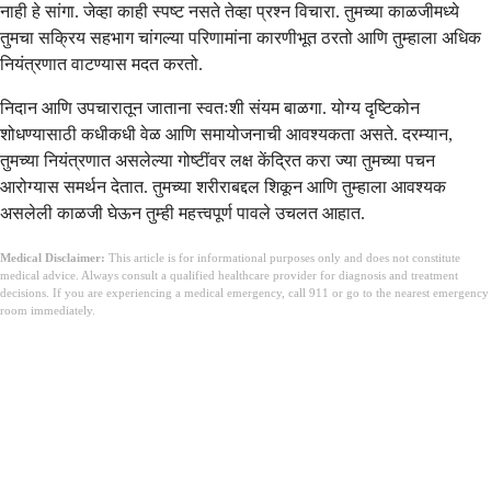
नाही हे सांगा. जेव्हा काही स्पष्ट नसते तेव्हा प्रश्न विचारा. तुमच्या काळजीमध्ये
तुमचा सक्रिय सहभाग चांगल्या परिणामांना कारणीभूत ठरतो आणि तुम्हाला अधिक
नियंत्रणात वाटण्यास मदत करतो.
निदान आणि उपचारातून जाताना स्वतःशी संयम बाळगा. योग्य दृष्टिकोन
शोधण्यासाठी कधीकधी वेळ आणि समायोजनाची आवश्यकता असते. दरम्यान,
तुमच्या नियंत्रणात असलेल्या गोष्टींवर लक्ष केंद्रित करा ज्या तुमच्या पचन
आरोग्यास समर्थन देतात. तुमच्या शरीराबद्दल शिकून आणि तुम्हाला आवश्यक
असलेली काळजी घेऊन तुम्ही महत्त्वपूर्ण पावले उचलत आहात.
Medical Disclaimer:
This article is for informational purposes only and does not constitute
medical advice. Always consult a qualified healthcare provider for diagnosis and treatment
decisions. If you are experiencing a medical emergency, call 911 or go to the nearest emergency
room immediately.