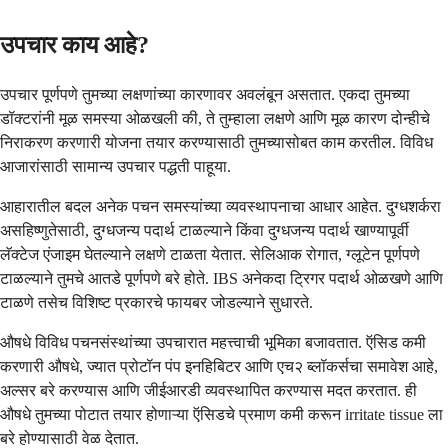
उपचार काय आहे?
उपचार पूर्णपणे तुमच्या लक्षणांच्या कारणावर अवलंबून असतात. एकदा तुमच्या
डॉक्टरांनी मूळ समस्या ओळखली की, ते तुम्हाला लक्षणे आणि मूळ कारण दोन्हीचे
निराकरण करणारी योजना तयार करण्यासाठी तुमच्यासोबत काम करतील. विविध
आजारांसाठी सामान्य उपचार पद्धती पाहूया.
आहारातील बदल अनेक पचन समस्यांच्या व्यवस्थापनाचा आधार आहेत. दुग्धशर्करा
असहिष्णुतेसाठी, दुग्धजन्य पदार्थ टाळल्याने किंवा दुग्धजन्य पदार्थ खाण्यापूर्वी
लॅक्टेज एंजाइम घेतल्याने लक्षणे टाळता येतात. सेलिआक रोगात, ग्लूटेन पूर्णपणे
टाळल्याने तुमचे आतडे पूर्णपणे बरे होते. IBS अनेकदा ट्रिगर पदार्थ ओळखणे आणि
टाळणे तसेच विशिष्ट प्रकारचे फायबर जोडल्याने सुधारते.
औषधे विविध पचनसंस्थांच्या उपचारात महत्त्वाची भूमिका बजावतात. ऍसिड कमी
करणारी औषधे, ज्यात प्रोटॉन पंप इनहिबिटर आणि एच२ ब्लॉकर्सचा समावेश आहे,
अल्सर बरे करण्यास आणि जीईआरडी व्यवस्थापित करण्यास मदत करतात. ही
औषधे तुमच्या पोटात तयार होणाऱ्या ऍसिडचे प्रमाण कमी करून irritate tissue ला
बरे होण्यासाठी वेळ देतात.