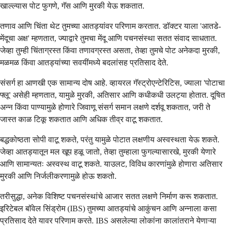
खाल्ल्यास पोट फुगणे, गॅस आणि मुरकी येऊ शकतात.
तणाव आणि चिंता थेट तुमच्या आतड्यांवर परिणाम करतात. डॉक्टर याला 'आतडे-
मेंदूचा अक्ष' म्हणतात, ज्याद्वारे तुमचा मेंदू आणि पचनसंस्था सतत संवाद साधतात.
जेव्हा तुम्ही चिंताग्रस्त किंवा तणावग्रस्त असता, तेव्हा तुमचे पोट अनेकदा मुरकी,
मळमळ किंवा आतड्यांच्या सवयींमध्ये बदलांसह प्रतिसाद देते.
संसर्ग हा आणखी एक सामान्य दोष आहे. व्हायरल गॅस्ट्रोएन्टेरिटिस, ज्याला 'पोटाचा
फ्लू' असेही म्हणतात, यामुळे मुरकी, अतिसार आणि कधीकधी उलट्या होतात. दूषित
अन्न किंवा पाण्यामुळे होणारे जिवाणू संसर्ग समान लक्षणे दर्शवू शकतात, जरी ते
जास्त काळ टिकू शकतात आणि अधिक तीव्र वाटू शकतात.
बद्धकोष्ठता सोपी वाटू शकते, परंतु यामुळे पोटात लक्षणीय अस्वस्थता येऊ शकते.
जेव्हा आतड्यातून मल खूप हळू जातो, तेव्हा तुम्हाला फुगल्यासारखे, मुरकी येणारे
आणि सामान्यतः अस्वस्थ वाटू शकते. याउलट, विविध कारणांमुळे होणारा अतिसार
मुरकी आणि निर्जलीकरणामुळे होऊ शकतो.
तरीसुद्धा, अनेक विशिष्ट पचनसंस्थांचे आजार सतत लक्षणे निर्माण करू शकतात.
इरिटेबल बॉवेल सिंड्रोम (IBS) तुमच्या आतड्यांचे आकुंचन आणि अन्नाला कसा
प्रतिसाद देते यावर परिणाम करते. IBS असलेल्या लोकांना कालांतराने येणाऱ्या