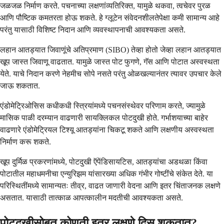
जळजळ निर्माण करते. पचनाच्या लक्षणांव्यतिरिक्त, यामुळे थकवा, त्वचेवर पुरळ
आणि पौष्टिक कमतरता होऊ शकते. हे ग्लूटेन संवेदनशीलतेपेक्षा कमी सामान्य आहे
परंतु यासाठी विशिष्ट निदान आणि व्यवस्थापनाची आवश्यकता असते.
लहान आतड्यात जिवाणूंचे अतिप्रमाण (SIBO) तेव्हा होतो जेव्हा लहान आतड्यात
खूप जास्त जिवाणू वाढतात. यामुळे जास्त पोट फुगणे, गॅस आणि पोटात अस्वस्थता
येते. याचे निदान करणे नेहमीच सोपे नसते परंतु ओळखल्यानंतर त्यावर उपचार केले
जाऊ शकतात.
एंडोमेट्रिओसिस कधीकधी स्त्रियांमध्ये पचनसंस्थेवर परिणाम करते, ज्यामुळे
मासिक पाळी दरम्यान वाढणारी सायक्लिकल पोटदुखी होते. गर्भाशयाच्या बाहेर
वाढणारे एंडोमेट्रियल टिश्यू आतड्यांना चिकटू शकते आणि लक्षणीय अस्वस्थता
निर्माण करू शकते.
खूप दुर्मिळ प्रकरणांमध्ये, पोटदुखी ऍपेंडिसायटिस, आतड्यांचा अडथळा किंवा
पोटातील महाधमनीचा एन्युरिझम यांसारख्या अधिक गंभीर गोष्टींचे संकेत देते. या
परिस्थितींमध्ये सामान्यतः तीव्र, वाढत जाणारी वेदना आणि इतर चिंताजनक लक्षणे
असतात. यासाठी तात्काळ आपत्कालीन मदतीची आवश्यकता असते.
पोटदुखीसोबत कोणती इतर लक्षणे दिसू शकतात?