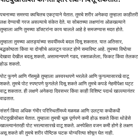
पचनाच्या समस्या क्वचितच एकट्याने येतात. तुमचे शरीर अनेकदा तुम्हाला काहीतरी
लक्ष देण्याची गरज असल्याचे संकेत देते. या सोबतच्या लक्षणांना ओळखल्याने
तुम्हाला आणि तुमच्या डॉक्टरांना काय चालले आहे हे समजण्यास मदत होते.
तुम्हाला तुमच्या आतड्यांच्या सवयींमध्ये बदल दिसू शकतात. यात अतिसार,
बद्धकोष्ठता किंवा या दोन्हीचे आलटून पालट होणे समाविष्ट आहे. तुमच्या विष्ठेचा
देखावा देखील बदलू शकतो, असामान्यपणे गडद, ​​रक्ताळलेला, फिकट किंवा तेलकट
होऊ शकतो.
पोट फुगणे आणि गॅसमुळे तुम्हाला अस्वस्थपणे भरलेले आणि फुगल्यासारखे वाटू
शकते. तुमचे पोट स्पष्टपणे फुगलेले दिसू शकते आणि तुमचे कपडे नेहमीपेक्षा घट्ट
वाटू शकतात. ही लक्षणे अनेकदा दिवसभर किंवा काही विशिष्ट पदार्थ खाल्ल्यानंतर
वाढतात.
संसर्ग किंवा अधिक गंभीर परिस्थितींमध्ये मळमळ आणि उलट्या कधीकधी
पोटदुखीसोबत येतात. तुम्हाला तुमची भूक पूर्णपणे कमी होऊ शकते किंवा थोडेसे
खाल्ल्यानंतरही पोट भरल्यासारखे वाटू शकते. अनपेक्षित वजन कमी होणे हे लक्षण
असू शकते की तुमचे शरीर पौष्टिक घटक योग्यरित्या शोषून घेत नाही.