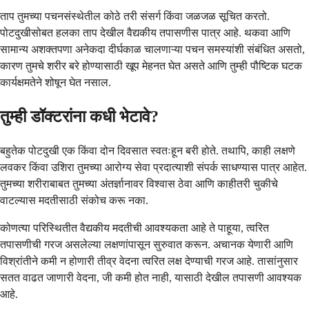
ताप तुमच्या पचनसंस्थेतील कोठे तरी संसर्ग किंवा जळजळ सूचित करतो.
पोटदुखीसोबत हलका ताप देखील वैद्यकीय तपासणीस पात्र आहे. थकवा आणि
सामान्य अशक्तपणा अनेकदा दीर्घकाळ चालणाऱ्या पचन समस्यांशी संबंधित असतो,
कारण तुमचे शरीर बरे होण्यासाठी खूप मेहनत घेत असते आणि तुम्ही पौष्टिक घटक
कार्यक्षमतेने शोषून घेत नसाल.
तुम्ही डॉक्टरांना कधी भेटावे?
बहुतेक पोटदुखी एक किंवा दोन दिवसात स्वतःहून बरी होते. तथापि, काही लक्षणे
लवकर किंवा उशिरा तुमच्या आरोग्य सेवा प्रदात्याशी संपर्क साधण्यास पात्र आहेत.
तुमच्या शरीराबाबत तुमच्या अंतर्ज्ञानावर विश्वास ठेवा आणि काहीतरी चुकीचे
वाटल्यास मदतीसाठी संकोच करू नका.
कोणत्या परिस्थितीत वैद्यकीय मदतीची आवश्यकता आहे ते पाहूया, त्वरित
तपासणीची गरज असलेल्या लक्षणांपासून सुरुवात करून. अचानक येणारी आणि
विश्रांतीने कमी न होणारी तीव्र वेदना त्वरित लक्ष देण्याची गरज आहे. तासांनुसार
सतत वाढत जाणारी वेदना, जी कमी होत नाही, यासाठी देखील तपासणी आवश्यक
आहे.