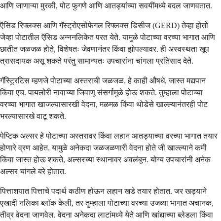
आणि जाणाऱ्या मुरकी, पोट फुगणे आणि आतड्यांच्या सवयींमध्ये बदल जाणवतात.
ऍसिड रिफ्लक्स आणि गॅस्ट्रोएसोफेगल रिफ्लक्स डिसीज (GERD) तेव्हा होतो
जेव्हा पोटातील ऍसिड अन्ननलिकेत परत येते. यामुळे पोटाच्या वरच्या भागात आणि
छातीत जळजळ होते, विशेषतः जेवणानंतर किंवा झोपल्यावर. ही अस्वस्थता खूप
त्रासदायक असू शकते परंतु सामान्यतः उपचारांना चांगला प्रतिसाद देते.
गॅस्ट्र्रिटिस म्हणजे पोटाच्या अस्तराची जळजळ. हे काही औषधे, जास्त मद्यपान
किंवा एच. पायलोरी नावाच्या जिवाणू संसर्गामुळे होऊ शकते. तुम्हाला पोटाच्या
वरच्या भागात खाजल्यासारखी वेदना, मळमळ किंवा थोडेसे खाल्ल्यानंतरही पोट
भरल्यासारखे वाटू शकते.
पेप्टिक अल्सर हे पोटाच्या अस्तरावर किंवा लहान आतड्याच्या वरच्या भागात तयार
होणारे व्रण आहेत. यामुळे अनेकदा जळजळणारी वेदना होते जी खाल्ल्याने कमी
किंवा जास्त होऊ शकते, अल्सरच्या स्थानावर अवलंबून. योग्य उपचारांनी अनेक
अल्सर चांगले बरे होतात.
पित्ताशयात पित्ताचे पदार्थ कठीण होऊन लहान खडे तयार होतात. जर खड्याने
एखादी नलिका ब्लॉक केली, तर तुम्हाला पोटाच्या वरच्या उजव्या भागात अचानक,
तीव्र वेदना जाणवेल. वेदना अनेकदा लाटांमध्ये येते आणि खांद्याच्या ब्लेडला किंवा