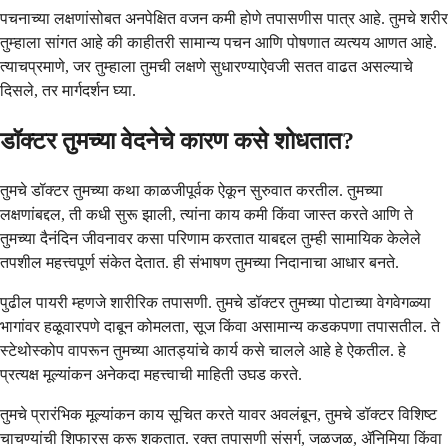
पचनाच्या लक्षणांसोबत अनपेक्षित वजन कमी होणे तपासणीस पात्र आहे. तुमचे शरीर
तुम्हाला सांगत आहे की काहीतरी सामान्य पचन आणि पोषणात व्यत्यय आणत आहे.
त्याचप्रमाणे, जर तुम्हाला तुमची लक्षणे सुधारण्याऐवजी सतत वाढत असल्याचे
दिसले, तर मार्गदर्शन घ्या.
डॉक्टर तुमच्या वेदनेचे कारण कसे शोधतात?
तुमचे डॉक्टर तुमच्या कथा काळजीपूर्वक ऐकून सुरुवात करतील. तुमच्या
लक्षणांबद्दल, ती कधी सुरू झाली, त्यांना काय कमी किंवा जास्त करते आणि ते
तुमच्या दैनंदिन जीवनावर कसा परिणाम करतात याबद्दल तुम्ही सामायिक केलेले
तपशील महत्त्वपूर्ण संकेत देतात. ही संभाषण तुमच्या निदानाचा आधार बनते.
पुढील पायरी म्हणजे शारीरिक तपासणी. तुमचे डॉक्टर तुमच्या पोटाच्या वेगवेगळ्या
भागांवर हळूवारपणे दाबून कोमलता, सूज किंवा असामान्य कडकपणा तपासतील. ते
स्टेथोस्कोप वापरून तुमच्या आतड्यांचे कार्य कसे चालले आहे हे ऐकतील. हे
प्रत्यक्ष मूल्यांकन अनेकदा महत्त्वाची माहिती उघड करते.
तुमचे प्रारंभिक मूल्यांकन काय सूचित करते यावर अवलंबून, तुमचे डॉक्टर विशिष्ट
चाचण्यांची शिफारस करू शकतात. रक्त तपासणी संसर्ग, जळजळ, ॲनिमिया किंवा