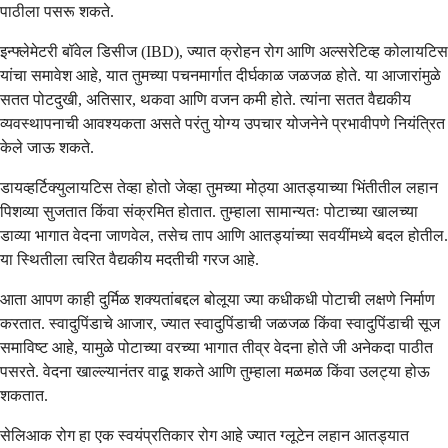
पाठीला पसरू शकते.
इन्फ्लेमेटरी बॉवेल डिसीज (IBD), ज्यात क्रोहन रोग आणि अल्सरेटिव्ह कोलायटिस
यांचा समावेश आहे, यात तुमच्या पचनमार्गात दीर्घकाळ जळजळ होते. या आजारांमुळे
सतत पोटदुखी, अतिसार, थकवा आणि वजन कमी होते. त्यांना सतत वैद्यकीय
व्यवस्थापनाची आवश्यकता असते परंतु योग्य उपचार योजनेने प्रभावीपणे नियंत्रित
केले जाऊ शकते.
डायव्हर्टिक्युलायटिस तेव्हा होतो जेव्हा तुमच्या मोठ्या आतड्याच्या भिंतीतील लहान
पिशव्या सुजतात किंवा संक्रमित होतात. तुम्हाला सामान्यतः पोटाच्या खालच्या
डाव्या भागात वेदना जाणवेल, तसेच ताप आणि आतड्यांच्या सवयींमध्ये बदल होतील.
या स्थितीला त्वरित वैद्यकीय मदतीची गरज आहे.
आता आपण काही दुर्मिळ शक्यतांबद्दल बोलूया ज्या कधीकधी पोटाची लक्षणे निर्माण
करतात. स्वादुपिंडाचे आजार, ज्यात स्वादुपिंडाची जळजळ किंवा स्वादुपिंडाची सूज
समाविष्ट आहे, यामुळे पोटाच्या वरच्या भागात तीव्र वेदना होते जी अनेकदा पाठीत
पसरते. वेदना खाल्ल्यानंतर वाढू शकते आणि तुम्हाला मळमळ किंवा उलट्या होऊ
शकतात.
सेलिआक रोग हा एक स्वयंप्रतिकार रोग आहे ज्यात ग्लूटेन लहान आतड्यात