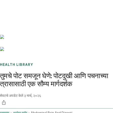
Benchmarks
Stories
FAQ
Sign up / Log in
HEALTH LIBRARY
तुमचे पोट समजून घेणे: पोटदुखी आणि पचनाच्या
त्रासासाठी एक सौम्य मार्गदर्शक
शेवटचे अपडेट केले
३ मार्च, २०२६
मुख्यपृष्ठ
आरोग्य ब्लॉग
Abdominal Pain And Digestive Issues