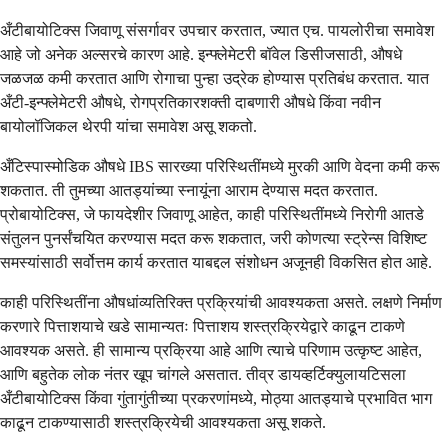
अँटीबायोटिक्स जिवाणू संसर्गावर उपचार करतात, ज्यात एच. पायलोरीचा समावेश
आहे जो अनेक अल्सरचे कारण आहे. इन्फ्लेमेटरी बॉवेल डिसीजसाठी, औषधे
जळजळ कमी करतात आणि रोगाचा पुन्हा उद्रेक होण्यास प्रतिबंध करतात. यात
अँटी-इन्फ्लेमेटरी औषधे, रोगप्रतिकारशक्ती दाबणारी औषधे किंवा नवीन
बायोलॉजिकल थेरपी यांचा समावेश असू शकतो.
अँटिस्पास्मोडिक औषधे IBS सारख्या परिस्थितींमध्ये मुरकी आणि वेदना कमी करू
शकतात. ती तुमच्या आतड्यांच्या स्नायूंना आराम देण्यास मदत करतात.
प्रोबायोटिक्स, जे फायदेशीर जिवाणू आहेत, काही परिस्थितींमध्ये निरोगी आतडे
संतुलन पुनर्संचयित करण्यास मदत करू शकतात, जरी कोणत्या स्ट्रेन्स विशिष्ट
समस्यांसाठी सर्वोत्तम कार्य करतात याबद्दल संशोधन अजूनही विकसित होत आहे.
काही परिस्थितींना औषधांव्यतिरिक्त प्रक्रियांची आवश्यकता असते. लक्षणे निर्माण
करणारे पित्ताशयाचे खडे सामान्यतः पित्ताशय शस्त्रक्रियेद्वारे काढून टाकणे
आवश्यक असते. ही सामान्य प्रक्रिया आहे आणि त्याचे परिणाम उत्कृष्ट आहेत,
आणि बहुतेक लोक नंतर खूप चांगले असतात. तीव्र डायव्हर्टिक्युलायटिसला
अँटीबायोटिक्स किंवा गुंतागुंतीच्या प्रकरणांमध्ये, मोठ्या आतड्याचे प्रभावित भाग
काढून टाकण्यासाठी शस्त्रक्रियेची आवश्यकता असू शकते.