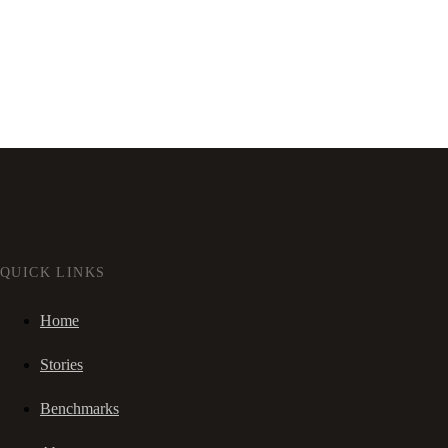
QUICK LINKS
Home
Stories
Benchmarks