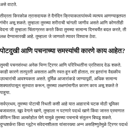
असे वाटते.
तीव्रता किरकोळ त्रासदायक ते दैनंदिन क्रियाकलापांमध्ये व्यत्यय आणण्याइतपत
गंभीर असू शकते. तुम्हाला तुमच्या शरीराची चांगली जाणीव असते आणि कोणतीही
वेदना जी तुम्हाला चिंताग्रस्त करते किंवा तुमच्या सामान्य दिनचर्येत बदल करते, ती
लक्ष देण्यासारखी आहे. तुम्हाला जे जाणवते त्यावर विश्वास ठेवा.
पोटदुखी आणि पचनाच्या समस्यांची कारणे काय आहेत?
तुमची पचनसंस्था अनेक भिन्न ट्रिगर आणि परिस्थितींना प्रतिसाद देऊ शकते.
काही कारणे तात्पुरती असतात आणि स्वतःहून बरी होतात, तर इतरांना वैद्यकीय
उपचारांची आवश्यकता असते. दुर्मिळ आजारांकडे जाण्यापूर्वी, अधिक सामान्य
शक्यतांपासून सुरुवात करून, तुमच्या लक्षणांमागील कारण काय असू शकते ते
पाहूया.
सर्वप्रथम, तुमच्या पोटाची स्थिती कशी आहे यात आहाराचे घटक मोठी भूमिका
बजावतात. खूप वेगाने खाणे, तुम्हाला न पटणारे पदार्थ खाणे किंवा जास्त प्रमाणात
कॅफिन किंवा अल्कोहोल घेणे यामुळे तुमच्या पचनाचे संतुलन बिघडू शकते.
दुग्धशर्करा किंवा ग्लूटेन संवेदनशीलता यांसारख्या अन्न असहिष्णुतेमुळे ट्रिगर पदार्थ