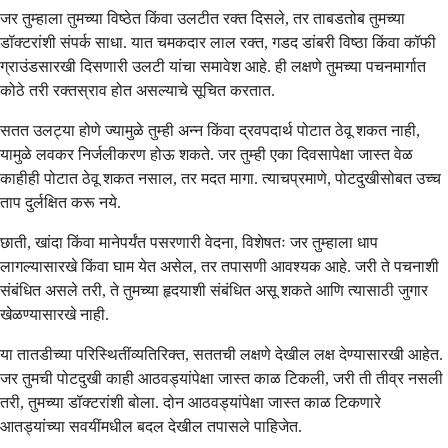
जर तुम्हाला तुमच्या विष्ठेत किंवा उलटीत रक्त दिसले, तर ताबडतोब तुमच्या
डॉक्टरांशी संपर्क साधा. यात चमकदार लाल रक्त, गडद डांबरी विष्ठा किंवा कॉफी
ग्राउंडसारखी दिसणारी उलटी यांचा समावेश आहे. ही लक्षणे तुमच्या पचनमार्गात
कोठे तरी रक्तस्राव होत असल्याचे सूचित करतात.
सतत उलट्या होणे ज्यामुळे तुम्ही अन्न किंवा द्रवपदार्थ पोटात ठेवू शकत नाही,
यामुळे लवकर निर्जलीकरण होऊ शकते. जर तुम्ही एका दिवसापेक्षा जास्त वेळ
काहीही पोटात ठेवू शकत नसाल, तर मदत मागा. त्याचप्रमाणे, पोटदुखीसोबत उच्च
ताप दुर्लक्षित करू नये.
छाती, खांदा किंवा मानेपर्यंत पसरणारी वेदना, विशेषतः जर तुम्हाला धाप
लागल्यासारखे किंवा घाम येत असेल, तर तपासणी आवश्यक आहे. जरी ते पचनाशी
संबंधित असले तरी, ते तुमच्या हृदयाशी संबंधित असू शकते आणि त्यासाठी जुगार
खेळण्यासारखे नाही.
या तातडीच्या परिस्थितींव्यतिरिक्त, सततची लक्षणे देखील लक्ष देण्यासारखी आहेत.
जर तुमची पोटदुखी काही आठवड्यांपेक्षा जास्त काळ टिकली, जरी ती तीव्र नसली
तरी, तुमच्या डॉक्टरांशी बोला. दोन आठवड्यांपेक्षा जास्त काळ टिकणारे
आतड्यांच्या सवयींमधील बदल देखील तपासले पाहिजेत.