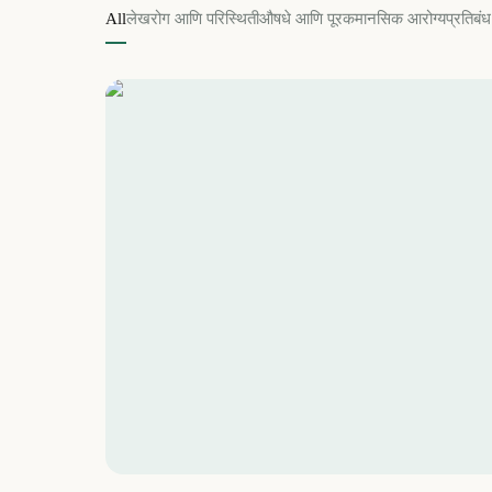
All
लेख
रोग आणि परिस्थिती
औषधे आणि पूरक
मानसिक आरोग्य
प्रतिबं