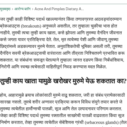
मुख्यपृष्ठ
आरोग्य ब्लॉग
Acne And Pimples Dietary And Lifestyle Triggers
जर तुम्ही काही विशिष्ट पदार्थ खाल्ल्यानंतर किंवा तणावग्रस्त आठवड्यांदरम्यान
ब्रेकआउट्स (breakouts) अनुभवले असतील, तर तुम्हाला चुकीचा भास होत
नाहीये. तुमची त्वचा तुम्ही काय खाता, कसे झोपता आणि तुमच्या दैनंदिन जीवनात
कसे जगता यावर प्रतिक्रिया देते. तेल, मृत त्वचेच्या पेशी आणि जीवाणू तुमच्या
छिद्रांमध्ये अडकल्यावर मुरुमे येतात. अनुवांशिकतेची भूमिका असली तरी, तुमच्या
दैनंदिन सवयी ब्रेकआउट्सची वारंवारता आणि तीव्रता निश्चितपणे प्रभावित करू
शकतात. या संबंधांना समजून घेतल्याने तुम्हाला जास्त दडपण किंवा निर्बंधांशिवाय,
निरोगी आणि स्वच्छ त्वचेसाठी माहितीपूर्ण निवड करण्यास मदत मिळेल.
तुम्ही काय खाता यामुळे खरोखर मुरुमे येऊ शकतात का?
होय, आहारामुळे बर्‍याच लोकांसाठी मुरुमे वाढू शकतात, जरी हा संबंध प्रत्येकासाठी
सारखा नसतो. तुमचे शरीर अन्नावर प्रक्रिया करून विविध संयुगे तयार करते जे
तुमच्या त्वचेतील हार्मोन्सची पातळी, सूज आणि तेल उत्पादनावर परिणाम करतात.
जेव्हा काही विशिष्ट पदार्थ तुमच्या रक्तातील साखरेची पातळी वाढवतात किंवा सूज
निर्माण करतात, तेव्हा तुमच्या त्वचेतील सेबेशियस ग्रंथी (sebaceous glands) (तेल