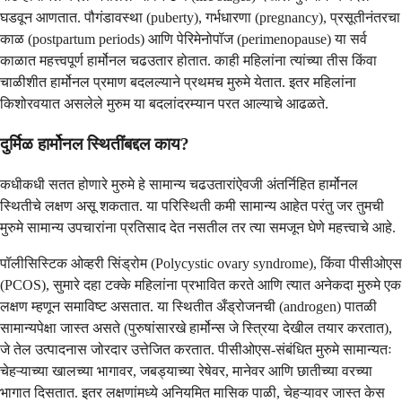
घडवून आणतात. पौगंडावस्था (puberty), गर्भधारणा (pregnancy), प्रसूतीनंतरचा
काळ (postpartum periods) आणि पेरिमेनोपॉज (perimenopause) या सर्व
काळात महत्त्वपूर्ण हार्मोनल चढउतार होतात. काही महिलांना त्यांच्या तीस किंवा
चाळीशीत हार्मोनल प्रमाण बदलल्याने प्रथमच मुरुमे येतात. इतर महिलांना
किशोरवयात असलेले मुरुम या बदलांदरम्यान परत आल्याचे आढळते.
दुर्मिळ हार्मोनल स्थितींबद्दल काय?
कधीकधी सतत होणारे मुरुमे हे सामान्य चढउतारांऐवजी अंतर्निहित हार्मोनल
स्थितीचे लक्षण असू शकतात. या परिस्थिती कमी सामान्य आहेत परंतु जर तुमची
मुरुमे सामान्य उपचारांना प्रतिसाद देत नसतील तर त्या समजून घेणे महत्त्वाचे आहे.
पॉलीसिस्टिक ओव्हरी सिंड्रोम (Polycystic ovary syndrome), किंवा पीसीओएस
(PCOS), सुमारे दहा टक्के महिलांना प्रभावित करते आणि त्यात अनेकदा मुरुमे एक
लक्षण म्हणून समाविष्ट असतात. या स्थितीत अँड्रोजनची (androgen) पातळी
सामान्यपेक्षा जास्त असते (पुरुषांसारखे हार्मोन्स जे स्त्रिया देखील तयार करतात),
जे तेल उत्पादनास जोरदार उत्तेजित करतात. पीसीओएस-संबंधित मुरुमे सामान्यतः
चेहऱ्याच्या खालच्या भागावर, जबड्याच्या रेषेवर, मानेवर आणि छातीच्या वरच्या
भागात दिसतात. इतर लक्षणांमध्ये अनियमित मासिक पाळी, चेहऱ्यावर जास्त केस