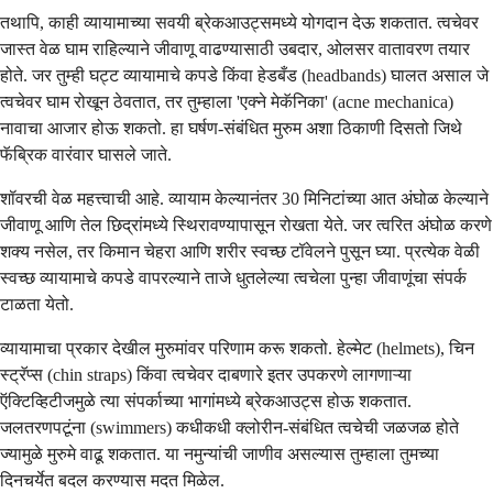
तथापि, काही व्यायामाच्या सवयी ब्रेकआउट्समध्ये योगदान देऊ शकतात. त्वचेवर
जास्त वेळ घाम राहिल्याने जीवाणू वाढण्यासाठी उबदार, ओलसर वातावरण तयार
होते. जर तुम्ही घट्ट व्यायामाचे कपडे किंवा हेडबँड (headbands) घालत असाल जे
त्वचेवर घाम रोखून ठेवतात, तर तुम्हाला 'एक्ने मेकॅनिका' (acne mechanica)
नावाचा आजार होऊ शकतो. हा घर्षण-संबंधित मुरुम अशा ठिकाणी दिसतो जिथे
फॅब्रिक वारंवार घासले जाते.
शॉवरची वेळ महत्त्वाची आहे. व्यायाम केल्यानंतर 30 मिनिटांच्या आत अंघोळ केल्याने
जीवाणू आणि तेल छिद्रांमध्ये स्थिरावण्यापासून रोखता येते. जर त्वरित अंघोळ करणे
शक्य नसेल, तर किमान चेहरा आणि शरीर स्वच्छ टॉवेलने पुसून घ्या. प्रत्येक वेळी
स्वच्छ व्यायामाचे कपडे वापरल्याने ताजे धुतलेल्या त्वचेला पुन्हा जीवाणूंचा संपर्क
टाळता येतो.
व्यायामाचा प्रकार देखील मुरुमांवर परिणाम करू शकतो. हेल्मेट (helmets), चिन
स्ट्रॅप्स (chin straps) किंवा त्वचेवर दाबणारे इतर उपकरणे लागणाऱ्या
ऍक्टिव्हिटीजमुळे त्या संपर्काच्या भागांमध्ये ब्रेकआउट्स होऊ शकतात.
जलतरणपटूंना (swimmers) कधीकधी क्लोरीन-संबंधित त्वचेची जळजळ होते
ज्यामुळे मुरुमे वाढू शकतात. या नमुन्यांची जाणीव असल्यास तुम्हाला तुमच्या
दिनचर्येत बदल करण्यास मदत मिळेल.