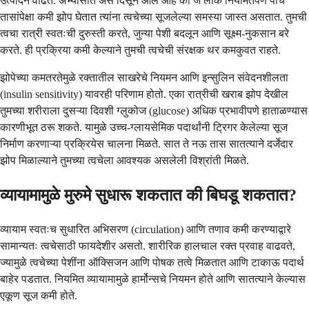
उत्पादन वाढते. अभ्यासात असे दिसून आले आहे की जे लोक नियमितपणे पाच
तासांपेक्षा कमी झोप घेतात त्यांना त्वचेच्या सूजलेल्या समस्या जास्त असतात. तुमची
त्वचा रात्री स्वतःची दुरुस्ती करते, जुन्या पेशी बदलून आणि सूक्ष्म-नुकसान बरे
करते. ही प्रक्रिया कमी केल्याने तुमची त्वचेची संरक्षक थर कमकुवत राहते.
झोपेच्या कमतरतेमुळे रक्तातील साखरेचे नियमन आणि इन्सुलिन संवेदनशीलता
(insulin sensitivity) यावरही परिणाम होतो. एका रात्रीची खराब झोप देखील
तुमच्या शरीराला दुसऱ्या दिवशी ग्लुकोज (glucose) अधिक प्रभावीपणे हाताळण्यास
कारणीभूत ठरू शकते. यामुळे उच्च-ग्लायसेमिक पदार्थांनी ट्रिगर केलेल्या सूज
निर्माण करणाऱ्या प्रक्रियेस चालना मिळते. सात ते नऊ तास सातत्याने दर्जेदार
झोप मिळाल्याने तुमच्या त्वचेला आवश्यक असलेली विश्रांती मिळते.
व्यायामामुळे मुरुमे सुधारू शकतात की बिघडू शकतात?
व्यायाम स्वतःच सुधारित अभिसरण (circulation) आणि तणाव कमी करण्याद्वारे
सामान्यतः त्वचेसाठी फायदेशीर असतो. शारीरिक हालचाल रक्त प्रवाह वाढवते,
ज्यामुळे त्वचेच्या पेशींना ऑक्सिजन आणि पोषक तत्वे मिळतात आणि टाकाऊ पदार्थ
बाहेर पडतात. नियमित व्यायामामुळे हार्मोन्सचे नियमन होते आणि सातत्याने केल्यास
एकूण सूज कमी होते.