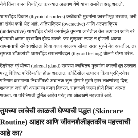
येणे किंवा वजन नियंत्रित करण्यात अडचण येणे यांचा समावेश असू शकतो.
थायरॉईड विकार (thyroid disorders) कधीकधी मुरुमांना कारणीभूत ठरतात, जरी
हा संबंध कमी थेट आहे. अतिसक्रिय (overactive) आणि अल्पसक्रिय
(underactive) थायरॉईड दोन्ही कार्यामुळे तुमच्या त्वचेतील तेल उत्पादन आणि बरे
होण्याची क्षमता प्रभावित होऊ शकते. जर तुम्हाला स्पष्ट न होणारी थकवा,
तापमानाची संवेदनशीलता किंवा वजन बदलण्यासोबत सतत मुरुमे येत असतील, तर
तुमच्या डॉक्टरांशी थायरॉईड तपासणीबद्दल (thyroid testing) बोलणे योग्य ठरेल.
ऍड्रेनल ग्रंथीच्या (adrenal gland) समस्या क्वचितच मुरुमांना कारणीभूत ठरतात
परंतु विशिष्ट परिस्थितीत होऊ शकतात. कोर्टिसोल उत्पादन किंवा प्रक्रियेवर
परिणाम करणाऱ्या स्थितींमध्ये अचानक सुरू होणारे मुरुमे इतर लक्षणांसह दिसू
शकतात जसे की असामान्य वजन वितरण, सहजपणे जखम होणे किंवा अत्यंत
थकवा. या परिस्थिती दुर्मिळ आहेत परंतु त्या ओळखणे महत्त्वाचे आहे.
तुमच्या त्वचेची काळजी घेण्याची पद्धत (Skincare
Routine) आहार आणि जीवनशैलीइतकीच महत्त्वाची
आहे का?