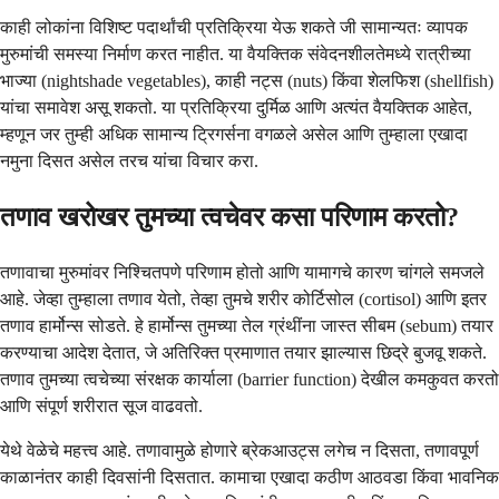
काही लोकांना विशिष्ट पदार्थांची प्रतिक्रिया येऊ शकते जी सामान्यतः व्यापक
मुरुमांची समस्या निर्माण करत नाहीत. या वैयक्तिक संवेदनशीलतेमध्ये रात्रीच्या
भाज्या (nightshade vegetables), काही नट्स (nuts) किंवा शेलफिश (shellfish)
यांचा समावेश असू शकतो. या प्रतिक्रिया दुर्मिळ आणि अत्यंत वैयक्तिक आहेत,
म्हणून जर तुम्ही अधिक सामान्य ट्रिगर्सना वगळले असेल आणि तुम्हाला एखादा
नमुना दिसत असेल तरच यांचा विचार करा.
तणाव खरोखर तुमच्या त्वचेवर कसा परिणाम करतो?
तणावाचा मुरुमांवर निश्चितपणे परिणाम होतो आणि यामागचे कारण चांगले समजले
आहे. जेव्हा तुम्हाला तणाव येतो, तेव्हा तुमचे शरीर कोर्टिसोल (cortisol) आणि इतर
तणाव हार्मोन्स सोडते. हे हार्मोन्स तुमच्या तेल ग्रंथींना जास्त सीबम (sebum) तयार
करण्याचा आदेश देतात, जे अतिरिक्त प्रमाणात तयार झाल्यास छिद्रे बुजवू शकते.
तणाव तुमच्या त्वचेच्या संरक्षक कार्याला (barrier function) देखील कमकुवत करतो
आणि संपूर्ण शरीरात सूज वाढवतो.
येथे वेळेचे महत्त्व आहे. तणावामुळे होणारे ब्रेकआउट्स लगेच न दिसता, तणावपूर्ण
काळानंतर काही दिवसांनी दिसतात. कामाचा एखादा कठीण आठवडा किंवा भावनिक