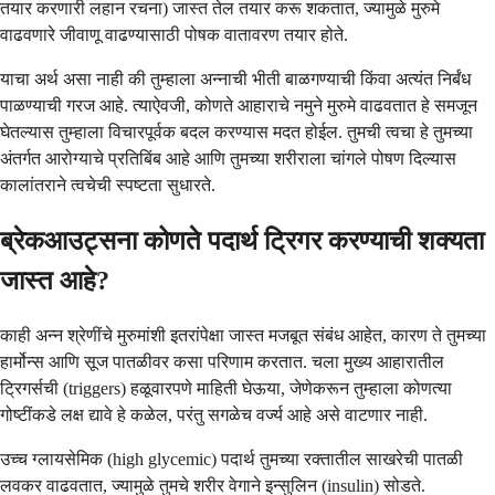
तयार करणारी लहान रचना) जास्त तेल तयार करू शकतात, ज्यामुळे मुरुमे
वाढवणारे जीवाणू वाढण्यासाठी पोषक वातावरण तयार होते.
याचा अर्थ असा नाही की तुम्हाला अन्नाची भीती बाळगण्याची किंवा अत्यंत निर्बंध
पाळण्याची गरज आहे. त्याऐवजी, कोणते आहाराचे नमुने मुरुमे वाढवतात हे समजून
घेतल्यास तुम्हाला विचारपूर्वक बदल करण्यास मदत होईल. तुमची त्वचा हे तुमच्या
अंतर्गत आरोग्याचे प्रतिबिंब आहे आणि तुमच्या शरीराला चांगले पोषण दिल्यास
कालांतराने त्वचेची स्पष्टता सुधारते.
ब्रेकआउट्सना कोणते पदार्थ ट्रिगर करण्याची शक्यता
जास्त आहे?
काही अन्न श्रेणींचे मुरुमांशी इतरांपेक्षा जास्त मजबूत संबंध आहेत, कारण ते तुमच्या
हार्मोन्स आणि सूज पातळीवर कसा परिणाम करतात. चला मुख्य आहारातील
ट्रिगर्सची (triggers) हळूवारपणे माहिती घेऊया, जेणेकरून तुम्हाला कोणत्या
गोष्टींकडे लक्ष द्यावे हे कळेल, परंतु सगळेच वर्ज्य आहे असे वाटणार नाही.
उच्च ग्लायसेमिक (high glycemic) पदार्थ तुमच्या रक्तातील साखरेची पातळी
लवकर वाढवतात, ज्यामुळे तुमचे शरीर वेगाने इन्सुलिन (insulin) सोडते.