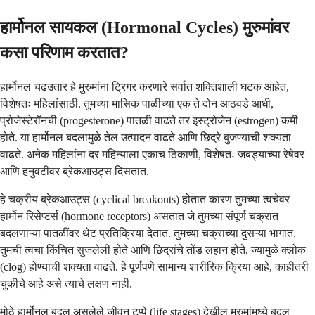
हार्मोनल सायकल (Hormonal Cycles) मुरुमांवर
कसा परिणाम करतात?
हार्मोनल चढउतार हे मुरुमांना ट्रिगर करणारे सर्वात शक्तिशाली घटक आहेत,
विशेषतः महिलांसाठी. तुमच्या मासिक पाळीच्या एक ते दोन आठवडे आधी,
प्रोजेस्टेरॉनची (progesterone) पातळी वाढते तर इस्ट्रोजेन (estrogen) कमी
होते. या हार्मोनल बदलामुळे तेल उत्पादन वाढते आणि छिद्रे बुजण्याची शक्यता
वाढते. अनेक महिलांना दर महिन्याला एकाच ठिकाणी, विशेषतः जबड्याच्या रेषेवर
आणि हनुवटीवर ब्रेकआउट्स दिसतात.
हे चक्रीय ब्रेकआउट्स (cyclical breakouts) होतात कारण तुमच्या त्वचेवर
हार्मोन रिसेप्टर्स (hormone receptors) असतात जे तुमच्या संपूर्ण चक्रात
बदलणाऱ्या पातळींवर थेट प्रतिक्रिया देतात. तुमच्या चक्राच्या दुसऱ्या भागात,
तुमची त्वचा किंचित सुजलेली होते आणि छिद्रांचे तोंड लहान होते, ज्यामुळे क्लोक
(clog) होण्याची शक्यता वाढते. हे पूर्णपणे सामान्य शारीरिक क्रिया आहे, काहीतरी
चुकीचे आहे असे त्याचे लक्षण नाही.
मोठे हार्मोनल बदल असलेले जीवन टप्पे (life stages) देखील मुरुमांमध्ये बदल