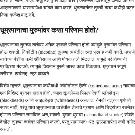
करतात. सौम्य, पीएच-संतुलित (pH-balanced) क्लीन्सर दिवसातून दोनदा वापरणे
आक्रमकपणे घासण्यापेक्षा चांगले काम करते. धुतल्यानंतर तुमची त्वचा कधीही घट्ट
किंवा कर्कश वाटू नये.
धूम्रपानाचा मुरुमांवर कसा परिणाम होतो?
धूम्रपानाचा तुमच्या त्वचेवर अनेक प्रकारे परिणाम होतो ज्यामुळे मुरुमांवर परिणाम
होऊ शकतो. निकोटीन (nicotine) तुमच्या त्वचेतील रक्त प्रवाह कमी करते, म्हणजे
त्वचेच्या पेशींना कमी ऑक्सिजन आणि पोषक तत्वे मिळतात. यामुळे बरे होण्याची
प्रक्रिया मंदावते, त्यामुळे विद्यमान मुरुमे जास्त काळ टिकतात. धूम्रपान संपूर्ण
शरीरात, त्वचेसह, सूज वाढवते.
विशेष म्हणजे, धूम्रपानाचा कधीकधी 'कॉमेडोनल ऍक्ने' (comedonal acne) नावाचा
एक विशिष्ट प्रकार खराब होतो, ज्यात सूजलेल्या पिंपल्सऐवजी ब्लॅकहेड्स
(blackheads) आणि व्हाइटहेड्स (whiteheads) असतात. नेमकी यंत्रणा पूर्णपणे
स्पष्ट नाही, परंतु यात धूम्रपानाचा त्वचेतील तेलाचे प्रमाण आणि छिद्रांच्या रचनेवर
होणारा परिणाम समाविष्ट असू शकतो. दुय्यम धुराचा (secondhand smoke) संपर्क
देखील तुमच्या त्वचेवर परिणाम करतो, परंतु सामान्यतः थेट धूम्रपानापेक्षा कमी गंभीर
असतो.