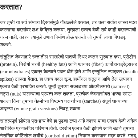
करतात?
जर तुम्ही या सर्व संभाव्य ट्रिगर्समुळे गोंधळलेले असाल, तर चला सर्वात जास्त मदत
करणाऱ्या बदलांवर लक्ष केंद्रित करूया. तुम्हाला एकाच वेळी सर्व काही बदलण्याची
गरज नाही, कारण त्यामुळे तणाव निर्माण होऊ शकतो जो तुमची त्वचा बिघडवू
शकतो.
संतुलित जेवणाद्वारे रक्तातील साखरेची पातळी स्थिर करून सुरुवात करा. प्रोटीन
(protein), निरोगी चरबी (healthy fats) आणि फायबर (fiber) कार्बोहायड्रेट्ससह
(carbohydrates) एकत्र केल्याने पचन धीमे होते आणि इन्सुलिन स्पाइक्स (insulin
spikes) टाळता येतात. हा एकच बदल सूज, हार्मोनल संतुलन आणि तेल उत्पादन
एकाच वेळी प्रभावित करतो. तुम्ही तुमच्या सकाळच्या ओटमीलमध्ये (oatmeal)
नट्स (nuts) घालण्याचा प्रयत्न करू शकता, प्रत्येक जेवणासोबत भाज्या खाऊ
शकता किंवा तुमच्या नेहमीच्या पिष्टमय पदार्थांच्या (starches) संपूर्ण धान्याच्या
आवृत्त्या (whole grain versions) निवडू शकता.
सातत्यपूर्ण झोपेला प्राधान्य देणे हा पुढचा टप्पा आहे कारण याचा एकाच वेळी अनेक
शारीरिक प्रणालींवर परिणाम होतो. दररोज एकाच वेळी झोपणे आणि उठणे तुमच्या
नैसर्गिक कोर्टिसोल लयीचे (cortisol rhythm) नियमन करण्यास मदत करते. गडद,