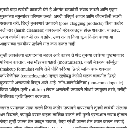
तुमची बाह्य त्वचेची काळजी घेणे हे अंतर्गत घटकांशी संवाद साधते आणि एकूण
मुरुमांच्या नमुन्यांवर परिणाम करते. अगदी परिपूर्ण आहार आणि जीवनशैली सवयी
असल्या तरी, छिद्रे बुजवणारे उत्पादने (pore-clogging products) किंवा कठोर
क्लीन्सर (harsh cleansers) वापरल्याने ब्रेकआउट्स होऊ शकतात. याउलट,
उत्तम त्वचेची काळजी खराब झोप, उच्च तणाव किंवा सूज निर्माण करणाऱ्या
आहाराच्या सवयींवर पूर्णपणे मात करू शकत नाही.
तुम्ही लावलेल्या उत्पादनांना महत्त्व आहे कारण ते थेट तुमच्या त्वचेच्या पृष्ठभागावर
परिणाम करतात. जड मॉइश्चरायझर्स (moisturizers), काही मेकअप फॉर्म्युला
(makeup formulas) आणि तेले भौतिकरित्या छिद्रे ब्लॉक करू शकतात.
कॉस्मेजेनिक (comedogenic) म्हणून सूचीबद्ध केलेले घटक चाचणीत छिद्रे
बुजवणारे असल्याचे दिसून आले आहे. 'नॉन-कॉस्मेजेनिक' (non-comedogenic)
किंवा 'ऑईल-फ्री' (oil-free) लेबल असलेली उत्पादने शोधणे उपयुक्त ठरते, तरीही
वैयक्तिक प्रतिक्रिया बदलतात.
जास्त प्रमाणात साफ करणे किंवा कठोर उत्पादने वापरल्याने तुमची त्वचेची संरक्षक
थर बिघडते, ज्यामुळे वरवर पाहता तार्किक वाटले तरी मुरुमे प्रत्यक्षात खराब होतात.
जेव्हा तुम्ही जास्त तेल काढून टाकता, तेव्हा ग्रंथी जास्त तेल तयार करून भरपाई