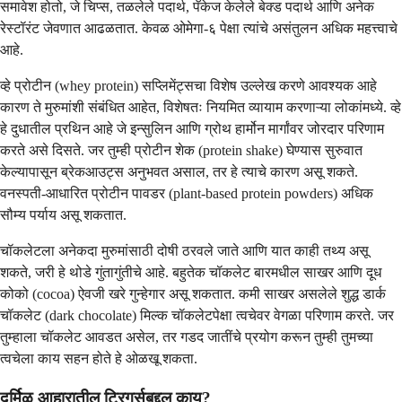
समावेश होतो, जे चिप्स, तळलेले पदार्थ, पॅकेज केलेले बेक्ड पदार्थ आणि अनेक
रेस्टॉरंट जेवणात आढळतात. केवळ ओमेगा-६ पेक्षा त्यांचे असंतुलन अधिक महत्त्वाचे
आहे.
व्हे प्रोटीन (whey protein) सप्लिमेंट्सचा विशेष उल्लेख करणे आवश्यक आहे
कारण ते मुरुमांशी संबंधित आहेत, विशेषतः नियमित व्यायाम करणाऱ्या लोकांमध्ये. व्हे
हे दुधातील प्रथिन आहे जे इन्सुलिन आणि ग्रोथ हार्मोन मार्गांवर जोरदार परिणाम
करते असे दिसते. जर तुम्ही प्रोटीन शेक (protein shake) घेण्यास सुरुवात
केल्यापासून ब्रेकआउट्स अनुभवत असाल, तर हे त्याचे कारण असू शकते.
वनस्पती-आधारित प्रोटीन पावडर (plant-based protein powders) अधिक
सौम्य पर्याय असू शकतात.
चॉकलेटला अनेकदा मुरुमांसाठी दोषी ठरवले जाते आणि यात काही तथ्य असू
शकते, जरी हे थोडे गुंतागुंतीचे आहे. बहुतेक चॉकलेट बारमधील साखर आणि दूध
कोको (cocoa) ऐवजी खरे गुन्हेगार असू शकतात. कमी साखर असलेले शुद्ध डार्क
चॉकलेट (dark chocolate) मिल्क चॉकलेटपेक्षा त्वचेवर वेगळा परिणाम करते. जर
तुम्हाला चॉकलेट आवडत असेल, तर गडद जातींचे प्रयोग करून तुम्ही तुमच्या
त्वचेला काय सहन होते हे ओळखू शकता.
दुर्मिळ आहारातील ट्रिगर्सबद्दल काय?