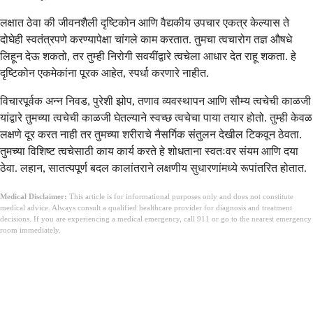
लक्षात ठेवा की जीवनशैली दृष्टिकोन आणि वैद्यकीय उपचार एकत्र केल्यास ते
दोघेही स्वतंत्रपणे करण्यापेक्षा चांगले काम करतात. तुमचा त्वचारोग तज्ञ औषधे
लिहून देऊ शकतो, तर तुम्ही निरोगी सवयींद्वारे त्वचेला आधार देत राहू शकता. हे
दृष्टिकोन एकमेकांना पूरक आहेत, स्पर्धा करणारे नाहीत.
विचारपूर्वक अन्न निवड, पुरेशी झोप, तणाव व्यवस्थापन आणि सौम्य त्वचेची काळजी
यांद्वारे तुमच्या त्वचेची काळजी घेतल्याने स्वच्छ त्वचेचा पाया तयार होतो. तुम्ही केवळ
लक्षणे दूर करत नाही तर तुमच्या शरीराचे नैसर्गिक संतुलन देखील टिकवून ठेवता.
तुमच्या विशिष्ट त्वचेसाठी काय कार्य करते हे शोधताना स्वतःवर संयम आणि दया
ठेवा. लहान, सातत्यपूर्ण बदल कालांतराने लक्षणीय सुधारणांमध्ये रूपांतरित होतात.
Medical Disclaimer:
This article is for informational purposes only and does not constitute
medical advice. Always consult a qualified healthcare provider for diagnosis and treatment
decisions. If you are experiencing a medical emergency, call 911 or go to the nearest emergency
room immediately.