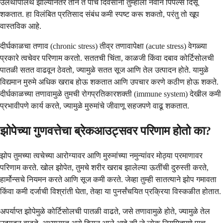
उलथापालथ झाल्यानंतर तीन ते पाच दिवसांनी तुम्हाला नवीन पिंपल्स दिसू
शकतात. हा विलंबित प्रतिसाद संबंध कमी स्पष्ट करू शकतो, परंतु तो खूप
वास्तविक आहे.
दीर्घकाळचा तणाव (chronic stress) तीव्र तणावापेक्षा (acute stress) वेगळ्या
प्रकारे त्वचेवर परिणाम करतो. सततची चिंता, काळजी किंवा दबाव कोर्टिसोलची
पातळी सतत वाढवून ठेवतो, ज्यामुळे सतत सूज आणि तेल उत्पादन होते. यामुळे
विद्यमान मुरुमे अधिक खराब होऊ शकतात आणि उपचार करणे कठीण होऊ शकते.
दीर्घकाळच्या तणावामुळे तुमची रोगप्रतिकारशक्ती (immune system) देखील कमी
प्रभावीपणे कार्य करते, ज्यामुळे मुरुमांचे जीवाणू सहजपणे वाढू शकतात.
झोपेच्या गुणवत्तेचा ब्रेकआउट्सवर परिणाम होतो का?
झोप तुमच्या त्वचेच्या आरोग्यावर आणि मुरुमांच्या नमुन्यांवर मोठ्या प्रमाणावर
परिणाम करते. खोल झोपेत, तुमचे शरीर खराब झालेल्या ऊतींची दुरुस्ती करते,
हार्मोन्सचे नियमन करते आणि सूज कमी करते. जेव्हा तुम्ही सातत्याने झोप गमावता
किंवा कमी दर्जाची विश्रांती घेता, तेव्हा या पुनर्संचयित प्रक्रिया विस्कळीत होतात.
अपर्याप्त झोपेमुळे कोर्टिसोलची पातळी वाढते, जसे तणावामुळे होते, ज्यामुळे तेल