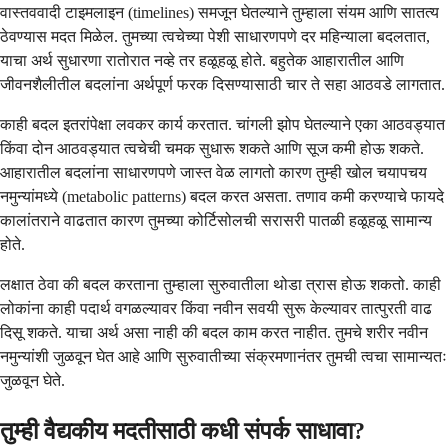
वास्तववादी टाइमलाइन (timelines) समजून घेतल्याने तुम्हाला संयम आणि सातत्य
ठेवण्यास मदत मिळेल. तुमच्या त्वचेच्या पेशी साधारणपणे दर महिन्याला बदलतात,
याचा अर्थ सुधारणा रातोरात नव्हे तर हळूहळू होते. बहुतेक आहारातील आणि
जीवनशैलीतील बदलांना अर्थपूर्ण फरक दिसण्यासाठी चार ते सहा आठवडे लागतात.
काही बदल इतरांपेक्षा लवकर कार्य करतात. चांगली झोप घेतल्याने एका आठवड्यात
किंवा दोन आठवड्यात त्वचेची चमक सुधारू शकते आणि सूज कमी होऊ शकते.
आहारातील बदलांना साधारणपणे जास्त वेळ लागतो कारण तुम्ही खोल चयापचय
नमुन्यांमध्ये (metabolic patterns) बदल करत असता. तणाव कमी करण्याचे फायदे
कालांतराने वाढतात कारण तुमच्या कोर्टिसोलची सरासरी पातळी हळूहळू सामान्य
होते.
लक्षात ठेवा की बदल करताना तुम्हाला सुरुवातीला थोडा त्रास होऊ शकतो. काही
लोकांना काही पदार्थ वगळल्यावर किंवा नवीन सवयी सुरू केल्यावर तात्पुरती वाढ
दिसू शकते. याचा अर्थ असा नाही की बदल काम करत नाहीत. तुमचे शरीर नवीन
नमुन्यांशी जुळवून घेत आहे आणि सुरुवातीच्या संक्रमणानंतर तुमची त्वचा सामान्यतः
जुळवून घेते.
तुम्ही वैद्यकीय मदतीसाठी कधी संपर्क साधावा?