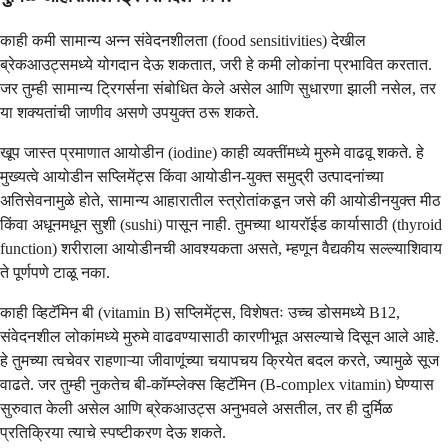
काही कमी सामान्य अन्न संवेदनशीलता (food sensitivities) देखील
ब्रेकआउट्समध्ये योगदान देऊ शकतात, जरी हे कमी लोकांना प्रभावित करतात.
जर तुम्ही सामान्य ट्रिगर्सना संबोधित केले असेल आणि सुधारणा झाली नसेल, तर
या शक्यतांची जाणीव असणे उपयुक्त ठरू शकते.
खूप जास्त प्रमाणात आयोडीन (iodine) काही व्यक्तींमध्ये मुरुमे वाढवू शकते. हे
मुख्यत्वे आयोडीन सप्लिमेंट्स किंवा आयोडीन-युक्त समुद्री उत्पादनांच्या
अतिसेवनामुळे होते, सामान्य आहारातील स्त्रोतांकडून जसे की आयोडीनयुक्त मीठ
किंवा अधूनमधून सुशी (sushi) पासून नाही. तुमच्या थायरॉईड कार्यासाठी (thyroid
function) शरीराला आयोडीनची आवश्यकता असते, म्हणून वैद्यकीय सल्ल्याशिवाय
ते पूर्णपणे टाळू नका.
काही व्हिटॅमिन बी (vitamin B) सप्लिमेंट्स, विशेषतः उच्च डोसमध्ये B12,
संवेदनशील लोकांमध्ये मुरुमे वाढवण्यासाठी कारणीभूत असल्याचे दिसून आले आहे.
हे तुमच्या त्वचेवर राहणाऱ्या जीवाणूंच्या चयापचय क्रियेत बदल करते, ज्यामुळे सूज
वाढते. जर तुम्ही नुकतेच बी-कॉम्प्लेक्स व्हिटॅमिन (B-complex vitamin) घेण्यास
सुरुवात केली असेल आणि ब्रेकआउट्स अनुभवले असतील, तर ही दुर्मिळ
प्रतिक्रिया त्याचे स्पष्टीकरण देऊ शकते.