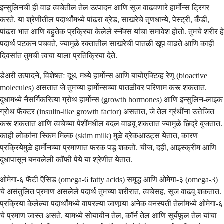
इन्सुलिनची ही वाढ त्वचेतील तेल उत्पादन आणि सूज वाढवणारे हार्मोन्स ट्रिगर
करते. या श्रेणीतील पदार्थांमध्ये पांढरा ब्रेड, साखरेचे तृणधान्ये, पेस्ट्री, कँडी,
पांढरा भात आणि बहुतेक प्रक्रिया केलेले स्नॅक्स यांचा समावेश होतो. तुमचे शरीर हे
पदार्थ पटकन पचवते, ज्यामुळे रक्तातील साखरेची पातळी खूप वाढते आणि काही
दिवसांत तुमची त्वचा याला प्रतिक्रिया देते.
डेअरी उत्पादने, विशेषतः दूध, मध्ये हार्मोन्स आणि बायोएक्टिव्ह रेणू (bioactive
molecules) असतात जे तुमच्या हार्मोन्सच्या पातळीवर परिणाम करू शकतात.
दुधामध्ये नैसर्गिकरित्या ग्रोथ हार्मोन्स (growth hormones) आणि इन्सुलिन-लाइक
ग्रोथ फॅक्टर (insulin-like growth factor) असतात, जे तेल ग्रंथींना उत्तेजित
करू शकतात आणि त्वचेच्या पेशींमधील बदल वाढवू शकतात ज्यामुळे छिद्रे बुजतात.
काही लोकांना स्किम मिल्क (skim milk) मुळे ब्रेकआउट्स येतात, कारण
प्रक्रियेमुळे हार्मोनच्या प्रमाणात फरक पडू शकतो. चीज, दही, आइस्क्रीम आणि
दुधापासून बनवलेली कॉफी पेये या श्रेणीत येतात.
ओमेगा-६ फॅटी ऍसिड (omega-6 fatty acids) समृद्ध आणि ओमेगा-३ (omega-3)
चे असंतुलित प्रमाण असलेले पदार्थ तुमच्या शरीरात, त्वचेसह, सूज वाढवू शकतात.
प्रक्रिया केलेल्या पदार्थांमध्ये वापरल्या जाणार्‍या अनेक वनस्पती तेलांमध्ये ओमेगा-६
चे प्रमाण जास्त असते. यामध्ये सोयाबीन तेल, कॉर्न तेल आणि सूर्यफूल तेल यांचा