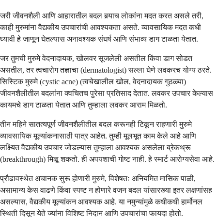
जरी जीवनशैली आणि आहारातील बदल बर्‍याच लोकांना मदत करत असले तरी,
काही मुरुमांना वैद्यकीय उपचारांची आवश्यकता असते. व्यावसायिक मदत कधी
घ्यावी हे जाणून घेतल्यास अनावश्यक संघर्ष आणि संभाव्य डाग टाळता येतात.
जर तुमची मुरुमे वेदनादायक, खोलवर सूजलेली असतील किंवा डाग सोडत
असतील, तर त्वचारोग तज्ञाचा (dermatologist) सल्ला घेणे लवकरच योग्य ठरते.
सिस्टिक मुरुमे (cystic acne) (त्वचेखालील खोल, वेदनादायक गुठळ्या)
जीवनशैलीतील बदलांना क्वचितच पुरेसा प्रतिसाद देतात. लवकर उपचार केल्यास
कायमचे डाग टाळता येतात आणि तुम्हाला लवकर आराम मिळतो.
तीन महिने सातत्यपूर्ण जीवनशैलीतील बदल करूनही टिकून राहणारी मुरुमे
व्यावसायिक मूल्यांकनासाठी पात्र आहेत. तुम्ही मूलभूत काम केले आहे आणि
लक्ष्यित वैद्यकीय उपचार जोडल्यास तुम्हाला आवश्यक असलेला ब्रेकथ्रू
(breakthrough) मिळू शकतो. ही अपयशाची गोष्ट नाही. हे स्मार्ट आरोग्यसेवा आहे.
प्रौढावस्थेत अचानक सुरू होणारी मुरुमे, विशेषतः अनियमित मासिक पाळी,
असामान्य केस वाढणे किंवा स्पष्ट न होणारे वजन बदल यांसारख्या इतर लक्षणांसह
असल्यास, वैद्यकीय मूल्यांकन आवश्यक आहे. या नमुन्यांमुळे कधीकधी हार्मोनल
स्थिती दिसून येते ज्यांना विशिष्ट निदान आणि उपचारांचा फायदा होतो.