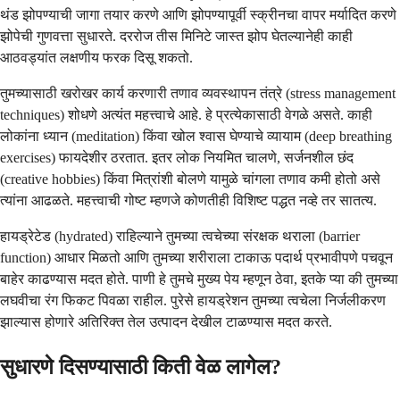
थंड झोपण्याची जागा तयार करणे आणि झोपण्यापूर्वी स्क्रीनचा वापर मर्यादित करणे
झोपेची गुणवत्ता सुधारते. दररोज तीस मिनिटे जास्त झोप घेतल्यानेही काही
आठवड्यांत लक्षणीय फरक दिसू शकतो.
तुमच्यासाठी खरोखर कार्य करणारी तणाव व्यवस्थापन तंत्रे (stress management
techniques) शोधणे अत्यंत महत्त्वाचे आहे. हे प्रत्येकासाठी वेगळे असते. काही
लोकांना ध्यान (meditation) किंवा खोल श्वास घेण्याचे व्यायाम (deep breathing
exercises) फायदेशीर ठरतात. इतर लोक नियमित चालणे, सर्जनशील छंद
(creative hobbies) किंवा मित्रांशी बोलणे यामुळे चांगला तणाव कमी होतो असे
त्यांना आढळते. महत्त्वाची गोष्ट म्हणजे कोणतीही विशिष्ट पद्धत नव्हे तर सातत्य.
हायड्रेटेड (hydrated) राहिल्याने तुमच्या त्वचेच्या संरक्षक थराला (barrier
function) आधार मिळतो आणि तुमच्या शरीराला टाकाऊ पदार्थ प्रभावीपणे पचवून
बाहेर काढण्यास मदत होते. पाणी हे तुमचे मुख्य पेय म्हणून ठेवा, इतके प्या की तुमच्या
लघवीचा रंग फिकट पिवळा राहील. पुरेसे हायड्रेशन तुमच्या त्वचेला निर्जलीकरण
झाल्यास होणारे अतिरिक्त तेल उत्पादन देखील टाळण्यास मदत करते.
सुधारणे दिसण्यासाठी किती वेळ लागेल?