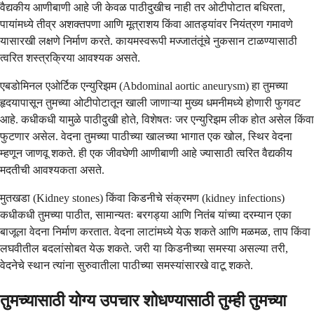
वैद्यकीय आणीबाणी आहे जी केवळ पाठीदुखीच नाही तर ओटीपोटात बधिरता,
पायांमध्ये तीव्र अशक्तपणा आणि मूत्राशय किंवा आतड्यांवर नियंत्रण गमावणे
यासारखी लक्षणे निर्माण करते. कायमस्वरूपी मज्जातंतूंचे नुकसान टाळण्यासाठी
त्वरित शस्त्रक्रिया आवश्यक असते.
एबडोमिनल एओर्टिक एन्युरिझम (Abdominal aortic aneurysm) हा तुमच्या
हृदयापासून तुमच्या ओटीपोटातून खाली जाणाऱ्या मुख्य धमनीमध्ये होणारी फुगवट
आहे. कधीकधी यामुळे पाठीदुखी होते, विशेषतः जर एन्युरिझम लीक होत असेल किंवा
फुटणार असेल. वेदना तुमच्या पाठीच्या खालच्या भागात एक खोल, स्थिर वेदना
म्हणून जाणवू शकते. ही एक जीवघेणी आणीबाणी आहे ज्यासाठी त्वरित वैद्यकीय
मदतीची आवश्यकता असते.
मुतखडा (Kidney stones) किंवा किडनीचे संक्रमण (kidney infections)
कधीकधी तुमच्या पाठीत, सामान्यतः बरगड्या आणि नितंब यांच्या दरम्यान एका
बाजूला वेदना निर्माण करतात. वेदना लाटांमध्ये येऊ शकते आणि मळमळ, ताप किंवा
लघवीतील बदलांसोबत येऊ शकते. जरी या किडनीच्या समस्या असल्या तरी,
वेदनेचे स्थान त्यांना सुरुवातीला पाठीच्या समस्यांसारखे वाटू शकते.
तुमच्यासाठी योग्य उपचार शोधण्यासाठी तुम्ही तुमच्या