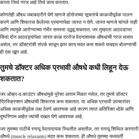
करता जिथे गरज आहे तिथे काम करतात.
कोणतेही औषध जबाबदारीने घेणे म्हणजे डोसेजच्या सूचनांचे काळजीपूर्वक पालन
करणे आणि शिफारस केलेल्या प्रमाणापेक्षा जास्त न घेणे. जास्त म्हणजे चांगले नाही
आणि त्यामुळे आरोग्याच्या गंभीर समस्या उद्भवू शकतात. जर तुम्हाला आठवडाभर
किंवा दोन आठवड्यांपेक्षा जास्त काळ दररोज वेदनाशामक औषधांची गरज भासत
असेल, तर डॉक्टरांशी संपर्क साधून इतर काय मदत करू शकते याबद्दल बोलण्याची
ही एक खूण आहे.
तुमचे डॉक्टर अधिक प्रभावी औषधे कधी लिहून देऊ
शकतात?
जर ओव्हर-द-काउंटर औषधांमुळे पुरेसा आराम मिळत नसेल, तर तुमचे डॉक्टर
प्रिस्क्रिप्शन औषधांची शिफारस करू शकतात. या अधिक प्रभावी उपचारांवर
अधिक काळजीपूर्वक लक्ष ठेवणे आवश्यक आहे कारण त्यात अतिरिक्त धोके आणि
दुष्परिणाम आहेत ज्यांची दखल घेणे आवश्यक आहे.
जर तुमच्या पाठीचे स्नायू वेदनादायक स्थितीत असतील, तर स्नायू शिथिल करणारी
औषधे (muscle relaxants) मदत करू शकतात. ही औषधे तुमच्या मध्यवर्ती