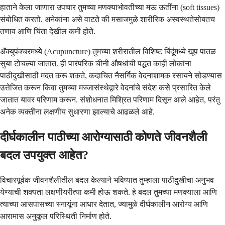
हाताने केला जाणारा उपचार तुमच्या मणक्याभोवतीच्या मऊ ऊतींना (soft tissues)
संबोधित करतो. अनेकांना असे वाटते की मसाजमुळे शारीरिक अस्वस्थतेसोबतच
तणाव आणि चिंता देखील कमी होते.
ॲक्युपंक्चरमध्ये (Acupuncture) तुमच्या शरीरातील विशिष्ट बिंदूंमध्ये खूप पातळ
सुया टोचल्या जातात. ही पारंपरिक चीनी औषधांची पद्धत काही लोकांना
पाठीदुखीसाठी मदत करू शकते, कदाचित नैसर्गिक वेदनाशामक रसायने सोडण्यास
उत्तेजित करून किंवा तुमच्या मज्जासंस्थेद्वारे वेदनांचे संदेश कसे प्रसारित केले
जातात यावर परिणाम करून. संशोधनात मिश्रित परिणाम दिसून आले आहेत, परंतु
अनेक व्यक्तींना लक्षणीय सुधारणा झाल्याचे आढळले आहे.
दीर्घकालीन पाठीच्या आरोग्यासाठी कोणते जीवनशैली
बदल उपयुक्त आहेत?
विचारपूर्वक जीवनशैलीतील बदल केल्याने भविष्यात तुम्हाला पाठीदुखीचा अनुभव
येण्याची शक्यता लक्षणीयरीत्या कमी होऊ शकते. हे बदल तुमच्या मणक्याला आणि
त्याच्या आसपासच्या स्नायूंना आधार देतात, ज्यामुळे दीर्घकालीन आरोग्य आणि
आरामास अनुकूल परिस्थिती निर्माण होते.