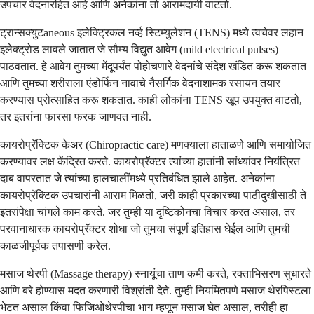
उपचार वेदनारहित आहे आणि अनेकांना तो आरामदायी वाटतो.
ट्रान्सक्युटaneous इलेक्ट्रिकल नर्व्ह स्टिम्युलेशन (TENS) मध्ये त्वचेवर लहान
इलेक्ट्रोड लावले जातात जे सौम्य विद्युत आवेग (mild electrical pulses)
पाठवतात. हे आवेग तुमच्या मेंदूपर्यंत पोहोचणारे वेदनांचे संदेश खंडित करू शकतात
आणि तुमच्या शरीराला एंडोर्फिन नावाचे नैसर्गिक वेदनाशामक रसायन तयार
करण्यास प्रोत्साहित करू शकतात. काही लोकांना TENS खूप उपयुक्त वाटतो,
तर इतरांना फारसा फरक जाणवत नाही.
कायरोप्रॅक्टिक केअर (Chiropractic care) मणक्याला हाताळणे आणि समायोजित
करण्यावर लक्ष केंद्रित करते. कायरोप्रॅक्टर त्यांच्या हातांनी सांध्यांवर नियंत्रित
दाब वापरतात जे त्यांच्या हालचालींमध्ये प्रतिबंधित झाले आहेत. अनेकांना
कायरोप्रॅक्टिक उपचारांनी आराम मिळतो, जरी काही प्रकारच्या पाठीदुखीसाठी ते
इतरांपेक्षा चांगले काम करते. जर तुम्ही या दृष्टिकोनचा विचार करत असाल, तर
परवानाधारक कायरोप्रॅक्टर शोधा जो तुमचा संपूर्ण इतिहास घेईल आणि तुमची
काळजीपूर्वक तपासणी करेल.
मसाज थेरपी (Massage therapy) स्नायूंचा ताण कमी करते, रक्ताभिसरण सुधारते
आणि बरे होण्यास मदत करणारी विश्रांती देते. तुम्ही नियमितपणे मसाज थेरपिस्टला
भेटत असाल किंवा फिजिओथेरपीचा भाग म्हणून मसाज घेत असाल, तरीही हा