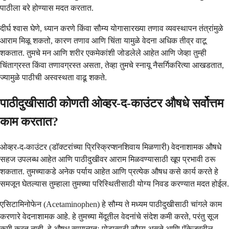
पाठीला बरे होण्यास मदत करतात.
दीर्घ श्वास घेणे, ध्यान करणे किंवा सौम्य योगासारख्या तणाव व्यवस्थापन तंत्रांमुळे
आराम मिळू शकतो, कारण तणाव आणि चिंता यामुळे वेदना अधिक तीव्र वाटू
शकतात. तुमचे मन आणि शरीर एकमेकांशी जोडलेले आहेत आणि जेव्हा तुम्ही
चिंताग्रस्त किंवा तणावग्रस्त असता, तेव्हा तुमचे स्नायू नैसर्गिकरित्या आखडतात,
ज्यामुळे पाठीची अस्वस्थता वाढू शकते.
पाठीदुखीसाठी कोणती ओव्हर-द-काउंटर औषधे सर्वोत्तम
काम करतात?
ओव्हर-द-काउंटर (डॉक्टरांच्या प्रिस्क्रिप्शनशिवाय मिळणारी) वेदनाशामक औषधे
सहज उपलब्ध आहेत आणि पाठीदुखीवर आराम मिळवण्यासाठी खूप प्रभावी ठरू
शकतात. तुमच्याकडे अनेक पर्याय आहेत आणि प्रत्येक औषध कसे कार्य करते हे
समजून घेतल्यास तुम्हाला तुमच्या परिस्थितीसाठी योग्य निवड करण्यात मदत होईल.
एसिटामिनोफेन (Acetaminophen) हे सौम्य ते मध्यम पाठीदुखीसाठी चांगले काम
करणारे वेदनाशामक आहे. हे तुमच्या मेंदूतील वेदनांचे संदेश कमी करते, परंतु सूज
कमी करत नाही. हे औषध सामान्यतः पोटासाठी सौम्य असते आणि पॅकेजवरील