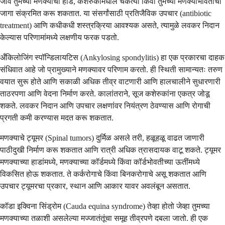
जीव तुमच्या मणक्याची हाडे, कशेरुकांमधील चकत्या किंवा तुमच्या मणक्याभोवतीची
जागा संक्रमित करू शकतात. या संसर्गांसाठी प्रतिजैविक उपचार (antibiotic
treatment) आणि कधीकधी शस्त्रक्रिया आवश्यक असते, त्यामुळे लवकर निदान
केल्यास परिणामांमध्ये लक्षणीय फरक पडतो.
अँकिलोजिंग स्पॉन्डिलायटिस (Ankylosing spondylitis) हा एक प्रकारचा दाहक
संधिवात आहे जो प्रामुख्याने मणक्यावर परिणाम करतो. ही स्थिती सामान्यतः तरुण
वयात सुरू होते आणि सकाळी अधिक तीव्र वाटणारी आणि हालचालीने सुधारणारी
ताठरपणा आणि वेदना निर्माण करते. कालांतराने, सूज कशेरुकांना एकत्र जोडू
शकते. लवकर निदान आणि उपचार लक्षणांवर नियंत्रण ठेवण्यास आणि रोगाची
प्रगती कमी करण्यास मदत करू शकतात.
मणक्याचे ट्यूमर (Spinal tumors) दुर्मिळ असले तरी, हळूहळू वाढत जाणारी
पाठीदुखी निर्माण करू शकतात आणि रात्री अधिक त्रासदायक वाटू शकते. ट्यूमर
मणक्याच्या हाडांमध्ये, मणक्याच्या कॉर्डमध्ये किंवा कॉर्डभोवतीच्या ऊतींमध्ये
विकसित होऊ शकतात. ते कर्करोगाचे किंवा बिनकरोगाचे असू शकतात आणि
उपचार ट्यूमरचा प्रकार, स्थान आणि आकार यावर अवलंबून असतात.
कॉडा इक्विना सिंड्रोम (Cauda equina syndrome) तेव्हा होतो जेव्हा तुमच्या
मणक्याच्या तळाशी असलेल्या मज्जातंतूंचा समूह तीव्रपणे दबला जातो. ही एक