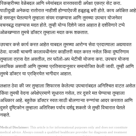
रिकव्हरीच्या वेळेबद्दल आणि ध्येयांबद्दल वास्तववादी अपेक्षा एकत्र सेट करा.
पाठीदुखी अनेकदा रातोरात नाहीशी होण्याऐवजी हळूहळू बरी होते. काय अपेक्षित आहे
हे समजून घेतल्याने तुम्हाला संयम राखण्यास आणि तुमच्या उपचार योजनेवर
वचनबद्ध राहण्यास मदत होते. तुम्ही योग्य दिशेने जात आहात हे दर्शविणारे टप्पे
ओळखण्यात तुमचे डॉक्टर तुम्हाला मदत करू शकतात.
उपचार कसे कार्य करत आहेत याबद्दल तुमच्या आरोग्य सेवा प्रदात्याला अद्ययावत
ठेवा. वाजवी चाचणी कालावधीनंतर काहीतरी मदत करत नसेल किंवा दुष्परिणाम
तुम्हाला त्रास देत असतील, तर फॉलो-अप भेटीची योजना करा. उपचार योजना
लवचिक असावी आणि तुमच्या प्रतिसादानुसार समायोजित केली जावी. तुम्ही आणि
तुमचे डॉक्टर या प्रक्रियेत भागीदार आहात.
लक्षात ठेवा की जर तुम्हाला शिफारस केलेल्या उपचारांबद्दल अनिश्चित वाटत असेल
किंवा तुमची वेदना अपेक्षेप्रमाणे सुधारत नसेल, तर दुसरे मत घेण्याचा तुम्हाला
अधिकार आहे. बहुतेक डॉक्टर स्वतःसाठी बोलणाऱ्या रुग्णांचा आदर करतात आणि
दुसरे दृष्टिकोन तुम्हाला अतिरिक्त पर्याय दर्शवू शकतो जे तुम्ही विचारात घेतले
नव्हते.
Medical Disclaimer:
This article is for informational purposes only and does not constitute
medical advice. Always consult a qualified healthcare provider for diagnosis and treatment