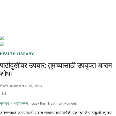
Benchmarks
Stories
FAQ
Sign up / Log in
HEALTH LIBRARY
पाठीदुखीवर उपचार: तुमच्यासाठी उपयुक्त आराम
शोधा
शेवटचे अपडेट केले
३ मार्च, २०२६
मुख्यपृष्ठ
आरोग्य ब्लॉग
Back Pain Treatment Remedies And Medication
डॉक्टरांकडे जाण्यासाठी सर्वात सामान्य कारणांपैकी एक म्हणजे पाठीदुखी. तुमच्या