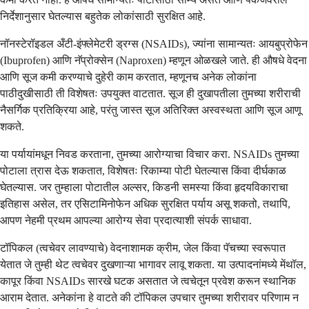
निर्देशानुसार घेतल्यास बहुतेक लोकांसाठी सुरक्षित आहे.
नॉनस्टेरॉइडल अँटी-इंफ्लेमेटरी ड्रग्स (NSAIDs), ज्यांना सामान्यतः आयबुप्रोफेन
(Ibuprofen) आणि नॅप्रोक्सेन (Naproxen) म्हणून ओळखले जाते. ही औषधे वेदना
आणि सूज कमी करण्याचे दुहेरी काम करतात, म्हणूनच अनेक लोकांना
पाठीदुखीसाठी ती विशेषतः उपयुक्त वाटतात. सूज ही दुखापतीला तुमच्या शरीराची
नैसर्गिक प्रतिक्रिया आहे, परंतु जास्त सूज अतिरिक्त अस्वस्थता आणि सूज आणू
शकते.
या पर्यायांमधून निवड करताना, तुमच्या आरोग्याचा विचार करा. NSAIDs तुमच्या
पोटाला त्रास देऊ शकतात, विशेषतः रिकाम्या पोटी घेतल्यास किंवा दीर्घकाळ
घेतल्यास. जर तुम्हाला पोटातील अल्सर, किडनी समस्या किंवा हृदयविकाराचा
इतिहास असेल, तर एसिटामिनोफेन अधिक सुरक्षित पर्याय असू शकतो, तथापि,
आपण नेहमी प्रथम आपल्या आरोग्य सेवा प्रदात्याशी संपर्क साधावा.
टॉपिकल (त्वचेवर लावण्याचे) वेदनाशामक क्रीम, जेल किंवा पॅचच्या स्वरूपात
येतात जे तुम्ही थेट त्वचेवर दुखणाऱ्या भागावर लावू शकता. या उत्पादनांमध्ये मेंथॉल,
कापूर किंवा NSAIDs सारखे घटक असतात जे त्वचेतून प्रवेश करून स्थानिक
आराम देतात. अनेकांना हे वाटते की टॉपिकल उपचार तुमच्या शरीरावर परिणाम न