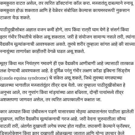
कमकुवत वाटत असेल, तर त्वरित डॉक्टरांना कॉल करा. मज्जातंतू दाबल्याने स्नायू
कमकुवत होऊ शकतात आणि हे वेळेवर संबोधित केल्यास कायमस्वरूपी नुकसान
टाळता येऊ शकते.
पाठीदुखीसोबत अज्ञात वजन कमी होणे, ताप किंवा रात्री घाम येणे हे संसर्ग किंवा
इतर गंभीर स्थितीचे संकेत असू शकतात. जरी हे संयोजन सामान्य नसले तरी, त्यांना
वैद्यकीय मूल्यांकनाची आवश्यकता असते. तुमचे शरीर तुम्हाला सांगत आहे की साध्या
स्नायूंच्या ताणापेक्षा काहीतरी वेगळे घडत असू शकते.
मूत्र किंवा मल नियंत्रण गमावणे ही एक वैद्यकीय आणीबाणी आहे ज्यासाठी तात्काळ
लक्ष देण्याची आवश्यकता आहे. हे दुर्मिळ परंतु गंभीर लक्षण कॉडा इक्विना सिंड्रोम
(cauda equina syndrome) चे संकेत असू शकते, जिथे तुमच्या मणक्याच्या
खालच्या भागातील मज्जातंतूंवर तीव्र दाब येतो. जर तुम्हाला पाठीदुखीसोबत हे
अनुभव आले, तर गुप्तांग किंवा मांड्यांच्या आत बधिरता, दोन्ही पायांमध्ये तीव्र
अशक्तपणा जाणवत असेल, तर त्वरित आपत्कालीन कक्षात जा.
कार अपघात किंवा उंचीवरून पडणे यासारख्या मोठ्या आघातानंतर पाठीला झालेली
दुखापत, त्वरित वैद्यकीय मूल्यांकनाची गरज आहे. जरी वेदना सुरुवातीला सौम्य
वाटली तरी, अंतर्गत दुखापती लगेच स्पष्ट होत नाहीत. तपासणी केल्याने फ्रॅक्चर,
डिसलोकेशन किंवा इतर दुखापती ओळखल्या जातात आणि योग्य उपचार केले