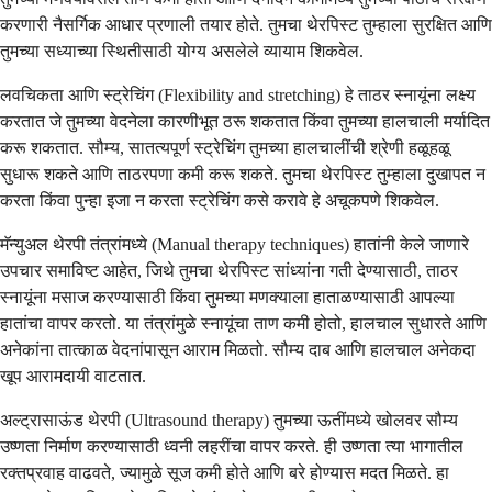
करणारी नैसर्गिक आधार प्रणाली तयार होते. तुमचा थेरपिस्ट तुम्हाला सुरक्षित आणि
तुमच्या सध्याच्या स्थितीसाठी योग्य असलेले व्यायाम शिकवेल.
लवचिकता आणि स्ट्रेचिंग (Flexibility and stretching) हे ताठर स्नायूंना लक्ष्य
करतात जे तुमच्या वेदनेला कारणीभूत ठरू शकतात किंवा तुमच्या हालचाली मर्यादित
करू शकतात. सौम्य, सातत्यपूर्ण स्ट्रेचिंग तुमच्या हालचालींची श्रेणी हळूहळू
सुधारू शकते आणि ताठरपणा कमी करू शकते. तुमचा थेरपिस्ट तुम्हाला दुखापत न
करता किंवा पुन्हा इजा न करता स्ट्रेचिंग कसे करावे हे अचूकपणे शिकवेल.
मॅन्युअल थेरपी तंत्रांमध्ये (Manual therapy techniques) हातांनी केले जाणारे
उपचार समाविष्ट आहेत, जिथे तुमचा थेरपिस्ट सांध्यांना गती देण्यासाठी, ताठर
स्नायूंना मसाज करण्यासाठी किंवा तुमच्या मणक्याला हाताळण्यासाठी आपल्या
हातांचा वापर करतो. या तंत्रांमुळे स्नायूंचा ताण कमी होतो, हालचाल सुधारते आणि
अनेकांना तात्काळ वेदनांपासून आराम मिळतो. सौम्य दाब आणि हालचाल अनेकदा
खूप आरामदायी वाटतात.
अल्ट्रासाऊंड थेरपी (Ultrasound therapy) तुमच्या ऊतींमध्ये खोलवर सौम्य
उष्णता निर्माण करण्यासाठी ध्वनी लहरींचा वापर करते. ही उष्णता त्या भागातील
रक्तप्रवाह वाढवते, ज्यामुळे सूज कमी होते आणि बरे होण्यास मदत मिळते. हा