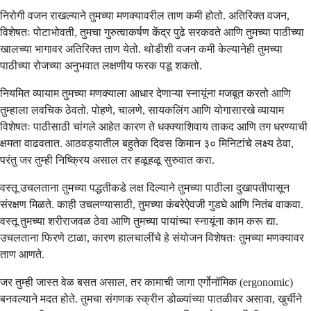
निरोगी वजन राखल्याने तुमच्या मणक्यावरील ताण कमी होतो. अतिरिक्त वजन,
विशेषतः पोटाभोवती, तुमचा गुरुत्वाकर्षण केंद्र पुढे सरकवते आणि तुमच्या पाठीच्या
खालच्या भागावर अतिरिक्त ताण येतो. थोडीशी वजन कमी केल्यानेही तुमच्या
पाठीच्या रोजच्या अनुभवात लक्षणीय फरक पडू शकतो.
नियमित व्यायाम तुमच्या मणक्याला आधार देणाऱ्या स्नायूंना मजबूत करतो आणि
तुम्हाला लवचिक ठेवतो. पोहणे, चालणे, सायकलिंग आणि योगासारखे व्यायाम
विशेषतः पाठीसाठी चांगले आहेत कारण ते धक्क्याशिवाय ताकद आणि तग धरण्याची
क्षमता वाढवतात. आठवड्यातील बहुतेक दिवस किमान ३० मिनिटांचे लक्ष्य ठेवा,
परंतु जर तुम्ही निष्क्रिय असाल तर हळूहळू सुरुवात करा.
वस्तू उचलताना तुमच्या पद्धतीकडे लक्ष दिल्याने तुमच्या पाठीला दुखापतीपासून
संरक्षण मिळते. काही उचलण्यासाठी, तुमच्या कंबरेऐवजी गुडघे आणि नितंब वाकवा.
वस्तू तुमच्या शरीराजवळ ठेवा आणि तुमच्या पायांच्या स्नायूंना काम करू द्या.
उचलताना फिरणे टाळा, कारण हालचालींचे हे संयोजन विशेषतः तुमच्या मणक्यावर
ताण आणते.
जर तुम्ही जास्त वेळ बसत असाल, तर कामाची जागा एर्गोनॉमिक (ergonomic)
बनवल्याने मदत होते. तुमचा संगणक स्क्रीन डोळ्यांच्या पातळीवर असावा, खुर्चीने