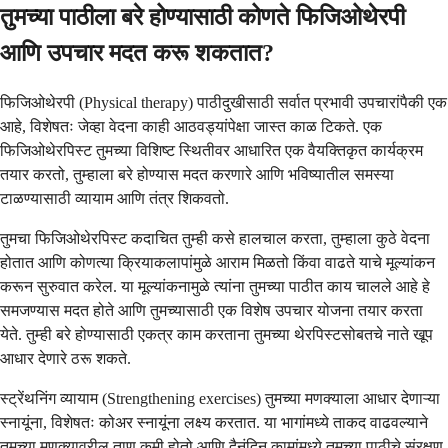
तुमच्या पाठीला बरे होण्यासाठी कोणते फिजिओथेरपी
आणि उपचार मदत करू शकतात?
फिजिओथेरपी (Physical therapy) पाठीदुखीसाठी सर्वात प्रभावी उपचारांपैकी एक
आहे, विशेषतः जेव्हा वेदना काही आठवड्यांपेक्षा जास्त काळ टिकते. एक
फिजिओथेरपिस्ट तुमच्या विशिष्ट स्थितीवर आधारित एक वैयक्तिकृत कार्यक्रम
तयार करतो, तुम्हाला बरे होण्यास मदत करणारे आणि भविष्यातील समस्या
टाळण्यासाठी व्यायाम आणि तंत्र शिकवतो.
तुमचा फिजिओथेरपिस्ट कदाचित तुम्ही कसे हालचाल करता, तुम्हाला कुठे वेदना
होतात आणि कोणत्या क्रियाकलापांमुळे आराम मिळतो किंवा वाढते याचे मूल्यांकन
करून सुरुवात करेल. या मूल्यांकनामुळे त्यांना तुमच्या पाठीत काय चालले आहे हे
समजण्यास मदत होते आणि तुमच्यासाठी एक विशेष उपचार योजना तयार करता
येते. तुम्ही बरे होण्यासाठी एकत्र काम करताना तुमच्या थेरपिस्टसोबतचे नाते खूप
आधार देणारे ठरू शकते.
स्ट्रेंथनिंग व्यायाम (Strengthening exercises) तुमच्या मणक्याला आधार देणाऱ्या
स्नायूंना, विशेषतः कोअर स्नायूंना लक्ष्य करतात. या भागांमध्ये ताकद वाढवल्याने
तुमच्या मणक्यावरील ताण कमी होतो आणि दैनंदिन कामांमध्ये तुमच्या पाठीचे संरक्षण