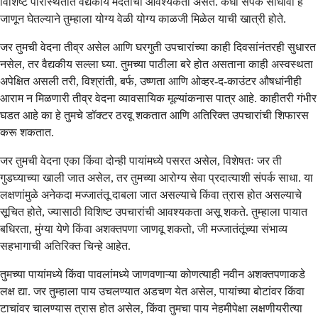
विशिष्ट परिस्थितीत वैद्यकीय मदतीची आवश्यकता असते. कधी संपर्क साधावा हे
जाणून घेतल्याने तुम्हाला योग्य वेळी योग्य काळजी मिळेल याची खात्री होते.
जर तुमची वेदना तीव्र असेल आणि घरगुती उपचारांच्या काही दिवसांनंतरही सुधारत
नसेल, तर वैद्यकीय सल्ला घ्या. तुमच्या पाठीला बरे होत असताना काही अस्वस्थता
अपेक्षित असली तरी, विश्रांती, बर्फ, उष्णता आणि ओव्हर-द-काउंटर औषधांनीही
आराम न मिळणारी तीव्र वेदना व्यावसायिक मूल्यांकनास पात्र आहे. काहीतरी गंभीर
घडत आहे का हे तुमचे डॉक्टर ठरवू शकतात आणि अतिरिक्त उपचारांची शिफारस
करू शकतात.
जर तुमची वेदना एका किंवा दोन्ही पायांमध्ये पसरत असेल, विशेषतः जर ती
गुडघ्याच्या खाली जात असेल, तर तुमच्या आरोग्य सेवा प्रदात्याशी संपर्क साधा. या
लक्षणांमुळे अनेकदा मज्जातंतू दाबला जात असल्याचे किंवा त्रास होत असल्याचे
सूचित होते, ज्यासाठी विशिष्ट उपचारांची आवश्यकता असू शकते. तुम्हाला पायात
बधिरता, मुंग्या येणे किंवा अशक्तपणा जाणवू शकतो, जी मज्जातंतूंच्या संभाव्य
सहभागाची अतिरिक्त चिन्हे आहेत.
तुमच्या पायांमध्ये किंवा पावलांमध्ये जाणवणाऱ्या कोणत्याही नवीन अशक्तपणाकडे
लक्ष द्या. जर तुम्हाला पाय उचलण्यात अडचण येत असेल, पायांच्या बोटांवर किंवा
टाचांवर चालण्यास त्रास होत असेल, किंवा तुमचा पाय नेहमीपेक्षा लक्षणीयरीत्या