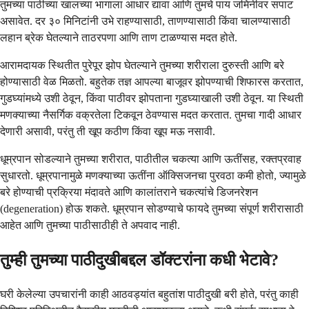
तुमच्या पाठीच्या खालच्या भागाला आधार द्यावा आणि तुमचे पाय जमिनीवर सपाट
असावेत. दर ३० मिनिटांनी उभे राहण्यासाठी, ताणण्यासाठी किंवा चालण्यासाठी
लहान ब्रेक घेतल्याने ताठरपणा आणि ताण टाळण्यास मदत होते.
आरामदायक स्थितीत पुरेपूर झोप घेतल्याने तुमच्या शरीराला दुरुस्ती आणि बरे
होण्यासाठी वेळ मिळतो. बहुतेक तज्ञ आपल्या बाजूवर झोपण्याची शिफारस करतात,
गुडघ्यांमध्ये उशी ठेवून, किंवा पाठीवर झोपताना गुडघ्याखाली उशी ठेवून. या स्थिती
मणक्याच्या नैसर्गिक वक्रतेला टिकवून ठेवण्यास मदत करतात. तुमचा गादी आधार
देणारी असावी, परंतु ती खूप कठीण किंवा खूप मऊ नसावी.
धूम्रपान सोडल्याने तुमच्या शरीरात, पाठीतील चकत्या आणि ऊतींसह, रक्तप्रवाह
सुधारतो. धूम्रपानामुळे मणक्याच्या ऊतींना ऑक्सिजनचा पुरवठा कमी होतो, ज्यामुळे
बरे होण्याची प्रक्रिया मंदावते आणि कालांतराने चकत्यांचे डिजनरेशन
(degeneration) होऊ शकते. धूम्रपान सोडण्याचे फायदे तुमच्या संपूर्ण शरीरासाठी
आहेत आणि तुमच्या पाठीसाठीही ते अपवाद नाही.
तुम्ही तुमच्या पाठीदुखीबद्दल डॉक्टरांना कधी भेटावे?
घरी केलेल्या उपचारांनी काही आठवड्यांत बहुतांश पाठीदुखी बरी होते, परंतु काही