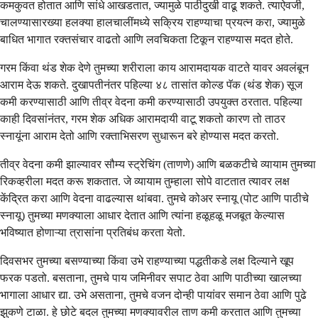
कमकुवत होतात आणि सांधे आखडतात, ज्यामुळे पाठीदुखी वाढू शकते. त्याऐवजी,
चालण्यासारख्या हलक्या हालचालींमध्ये सक्रिय राहण्याचा प्रयत्न करा, ज्यामुळे
बाधित भागात रक्तसंचार वाढतो आणि लवचिकता टिकून राहण्यास मदत होते.
गरम किंवा थंड शेक देणे तुमच्या शरीराला काय आरामदायक वाटते यावर अवलंबून
आराम देऊ शकते. दुखापतीनंतर पहिल्या ४८ तासांत कोल्ड पॅक (थंड शेक) सूज
कमी करण्यासाठी आणि तीव्र वेदना कमी करण्यासाठी उपयुक्त ठरतात. पहिल्या
काही दिवसांनंतर, गरम शेक अधिक आरामदायी वाटू शकतो कारण तो ताठर
स्नायूंना आराम देतो आणि रक्ताभिसरण सुधारून बरे होण्यास मदत करतो.
तीव्र वेदना कमी झाल्यावर सौम्य स्ट्रेचिंग (ताणणे) आणि बळकटीचे व्यायाम तुमच्या
रिकव्हरीला मदत करू शकतात. जे व्यायाम तुम्हाला सोपे वाटतात त्यावर लक्ष
केंद्रित करा आणि वेदना वाढल्यास थांबवा. तुमचे कोअर स्नायू (पोट आणि पाठीचे
स्नायू) तुमच्या मणक्याला आधार देतात आणि त्यांना हळूहळू मजबूत केल्यास
भविष्यात होणाऱ्या त्रासांना प्रतिबंध करता येतो.
दिवसभर तुमच्या बसण्याच्या किंवा उभे राहण्याच्या पद्धतीकडे लक्ष दिल्याने खूप
फरक पडतो. बसताना, तुमचे पाय जमिनीवर सपाट ठेवा आणि पाठीच्या खालच्या
भागाला आधार द्या. उभे असताना, तुमचे वजन दोन्ही पायांवर समान ठेवा आणि पुढे
झुकणे टाळा. हे छोटे बदल तुमच्या मणक्यावरील ताण कमी करतात आणि तुमच्या