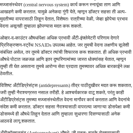
मज्जासंस्थेवर (central nervous system) कार्य करून स्नायूंचा ताण आणि
आखडणे कमी करतात. यामुळे अनेकदा गुंगी येते, म्हणून डॉक्टर सहसा ती अल्प-
मुदतीच्या वापरासाठी लिहून देतात, विशेषतः रात्रीच्या वेळी, जेव्हा झोपेचा प्रभाव
वेदना असूनही तुम्हाला झोपण्यास मदत करू शकतो.
ओव्हर-द-काउंटर औषधांपेक्षा अधिक प्रभावी अँटी-इंफ्लेमेटरी परिणाम देणारे
प्रिस्क्रिप्शन-स्ट्रेंथ NSAIDs उपलब्ध आहेत. जर तुमची वेदना लक्षणीय सूजेशी
संबंधित असेल, तर तुमचे डॉक्टर त्यांची शिफारस करू शकतात. ही अधिक प्रभावी
औषधे पोटात जळजळ आणि इतर दुष्परिणामांच्या जास्त धोक्यांसह येतात, म्हणून
तुम्ही ती घेत असताना तुमचे आरोग्य सेवा प्रदाता तुमच्यावर अधिक बारकाईने लक्ष
ठेवतील.
विशिष्ट अँटीडिप्रेसंट्स (antidepressants) तीव्र पाठीदुखीवर मदत करू शकतात,
जरी तुम्ही नैराश्यग्रस्त नसाल तरीही. हे आश्चर्यकारक वाटू शकते, परंतु काही
अँटीडिप्रेसंट्स तुमच्या मज्जासंस्थेतील वेदना मार्गांवर कार्य करतात आणि वेदनांचे
संदेश कमी करतात. डॉक्टर सहसा नैराश्यासाठी वापरल्या जाणाऱ्या डोसपेक्षा कमी
डोसमध्ये ही औषधे लिहून देतात आणि तुम्हाला सुधारणा दिसण्यासाठी अनेक
आठवडे लागू शकतात.
अँटीकॉन्व्हलसंट (Anticonvulsant) औषधे, जी मूळतः झटके रोखण्यासाठी