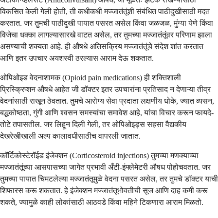
विकसित केली गेली होती, ती कधीकधी मज्जातंतूंशी संबंधित पाठीदुखीसाठी मदत
करतात. जर तुमची पाठीदुखी पायात पसरत असेल किंवा जळजळ, मुंग्या येणे किंवा
विजेचा धक्का लागल्यासारखे वाटत असेल, तर तुमच्या मज्जातंतूंवर परिणाम झाला
असण्याची शक्यता आहे. ही औषधे अतिसक्रिय मज्जातंतूंचे संदेश शांत करतात
आणि इतर उपचार अयशस्वी ठरल्यास आराम देऊ शकतात.
ओपिओइड वेदनाशामक (Opioid pain medications) ही शक्तिशाली
प्रिस्क्रिप्शन औषधे आहेत जी डॉक्टर इतर उपचारांना प्रतिसाद न देणाऱ्या तीव्र
वेदनांसाठी राखून ठेवतात. तुमचे आरोग्य सेवा प्रदाता लक्षणीय धोके, ज्यात व्यसन,
बद्धकोष्ठता, गुंगी आणि श्वसन समस्यांचा समावेश आहे, यांचा विचार करून फायदे-
तोटे तपासतील. जर लिहून दिली गेली, तर ओपिओइड्स सहसा वैद्यकीय
देखरेखीखाली अल्प कालावधीसाठीच वापरली जातात.
कॉर्टिकोस्टेरॉईड इंजेक्शन (Corticosteroid injections) तुमच्या मणक्याच्या
मज्जातंतूंच्या आसपासच्या जागेत प्रभावी अँटी-इंफ्लेमेटरी औषध पोहोचवतात. जर
तुमच्या पायात चिमटलेल्या मज्जातंतूमुळे वेदना पसरत असेल, तर तुमचे डॉक्टर याची
शिफारस करू शकतात. हे इंजेक्शन मज्जातंतूभोवतीची सूज आणि दाह कमी करू
शकते, ज्यामुळे काही लोकांसाठी आठवडे किंवा महिने टिकणारा आराम मिळतो.