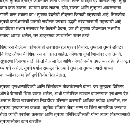
वेदना तुमच्या दैनंदिन जीवनावर कसा परिणाम करते याबद्दल प्रामाणिक रहा. तुम्ही
काम करू शकता, व्यायाम करू शकता, झोपू शकता आणि तुम्हाला आवडणाऱ्या
गोष्टी करू शकता का? तुमच्या वेदनेची तीव्रता जितकी महत्त्वाची आहे, तितकीच
तुमची कार्यक्षमतेची पातळी सर्वोत्तम उपचार पद्धती ठरवण्यासाठी महत्त्वाची आहे.
काहीवेळा मध्यम स्तरावर रेट केलेली वेदना, जर ती तुमच्या जीवनावर लक्षणीय
मर्यादा आणत असेल, तर आक्रमक उपचारांना पात्र ठरते.
शिफारस केलेल्या कोणत्याही उपचारांबद्दल प्रश्न विचारा. तुम्हाला तुमचे डॉक्टर
विशिष्ट औषधांची शिफारस का करत आहेत, कोणत्या दुष्परिणामांवर लक्ष ठेवावे,
सुधारणा दिसण्यासाठी किती वेळ लागेल आणि कोणते पर्याय उपलब्ध आहेत हे जाणून
घ्यायचे असेल. तुमचे पर्याय समजून घेतल्याने तुम्हाला तुमच्या आरोग्याच्या
काळजीबद्दल माहितीपूर्ण निर्णय घेता येतात.
तुमच्या प्राधान्यांविषयी आणि चिंतांबद्दल मोकळेपणाने बोला. जर तुम्हाला विशिष्ट
औषधे घेण्याची चिंता वाटत असेल, आधी पारंपरिक उपचार वापरण्यास प्राधान्य देत
असाल किंवा उपचारांच्या निवडीवर परिणाम करणारी आर्थिक मर्यादा असतील, तर
तुमच्या प्रदात्याला कळवा. बहुतेक डॉक्टर जेव्हा रुग्ण या चिंता सामायिक करतात
तेव्हा त्यांची प्रशंसा करतात आणि तुमच्या परिस्थितीसाठी योग्य उपाय शोधण्यासाठी
तुमच्यासोबत काम करतील.