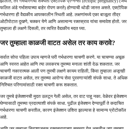
झालात, तर गर्भधारणेची शक्यता एक्टोपिक प्रेग्नन्सी (ectopic pregnancy) (जेथे
फलित अंडे गर्भाशयाच्या बाहेर रोपण करते) होण्याची थोडी जास्त असते. एक्टोपिक
गर्भधारणा ही वैद्यकीय आपत्कालीन स्थिती आहे. लक्षणांमध्ये एका बाजूला तीव्र
ओटीपोटात दुखणे, चक्कर येणे आणि असामान्य रक्तस्राव यांचा समावेश होतो. जर
तुम्हाला ही लक्षणे दिसली, तर त्वरित वैद्यकीय मदत घ्या.
जर तुम्हाला काळजी वाटत असेल तर काय करावे?
सर्वात सोपा पहिला उपाय म्हणजे घरी गर्भधारणा चाचणी करणे. या चाचण्या अचूक
आणि स्वस्त आहेत आणि त्या लवकरच तुमच्या मनाला शांती देऊ शकतात. जर
चाचणी नकारात्मक आली पण तुमची लक्षणे कायम राहिली, किंवा तुम्हाला अजूनही
काळजी वाटत असेल, तर तुमच्या आरोग्य सेवा पुरवणाऱ्यांशी संपर्क साधा. ते अधिक
निश्चित परिणामांसाठी रक्त चाचणी करू शकतात.
जर तुमचे इंजेक्शनची मुदत उलटून गेली असेल, तर वाट पाहू नका. वेळेवर इंजेक्शन
घेण्यासाठी तुमच्या प्रदात्याशी संपर्क साधा. पुढील इंजेक्शन देण्यापूर्वी ते कदाचित
गर्भधारणा चाचणी करतील, कारण इंजेक्शन उशिरा झाल्यास हे सामान्य प्रोटोकॉल
आहे.
आणि जर तुम्हाला निराशाजनक रक्तस्रावाच्या समस्या येत असतील ज्या तुमच्या