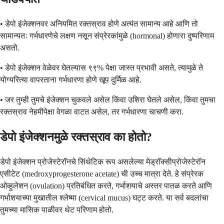
• डेपो इंजेक्शनवर अनियमित रक्तस्राव होणे अत्यंत सामान्य आहे आणि तो
सामान्यतः गर्भधारणेचे लक्षण नसून संप्रेरकांमुळे (hormonal) होणारा दुष्परिणाम
असतो.
• डेपो इंजेक्शन वेळेवर घेतल्यास ९९% पेक्षा जास्त प्रभावी असते, त्यामुळे ते
योग्यरित्या वापरताना गर्भधारणा होणे खूप दुर्मिळ आहे.
• जर तुम्ही तुमचे इंजेक्शन चुकवले असेल किंवा उशिरा घेतले असेल, किंवा तुमचा
रक्तस्राव नेहमीपेक्षा वेगळा वाटत असेल, तर गर्भधारणा चाचणी करा.
डेपो इंजेक्शनमुळे रक्तस्राव का होतो?
डेपो इंजेक्शन प्रोजेस्टेरॉनचे सिंथेटिक रूप असलेल्या मेड्रॉक्सीप्रोजेस्टेरॉन
एसीटेट (medroxyprogesterone acetate) ची उच्च मात्रा देते. हे संप्रेरक
ओव्हुलेशन (ovulation) प्रतिबंधित करते, गर्भाशयाचे अस्तर पातळ करते आणि
गर्भाशयाच्या मुखातील श्लेष्मा (cervical mucus) घट्ट करते. या सर्व बदलांचा
तुमच्या मासिक पाळीवर थेट परिणाम होतो.