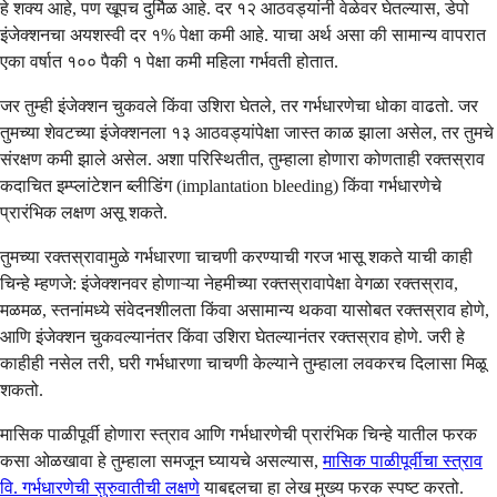
हे शक्य आहे, पण खूपच दुर्मिळ आहे. दर १२ आठवड्यांनी वेळेवर घेतल्यास, डेपो
इंजेक्शनचा अयशस्वी दर १% पेक्षा कमी आहे. याचा अर्थ असा की सामान्य वापरात
एका वर्षात १०० पैकी १ पेक्षा कमी महिला गर्भवती होतात.
जर तुम्ही इंजेक्शन चुकवले किंवा उशिरा घेतले, तर गर्भधारणेचा धोका वाढतो. जर
तुमच्या शेवटच्या इंजेक्शनला १३ आठवड्यांपेक्षा जास्त काळ झाला असेल, तर तुमचे
संरक्षण कमी झाले असेल. अशा परिस्थितीत, तुम्हाला होणारा कोणताही रक्तस्राव
कदाचित इम्प्लांटेशन ब्लीडिंग (implantation bleeding) किंवा गर्भधारणेचे
प्रारंभिक लक्षण असू शकते.
तुमच्या रक्तस्रावामुळे गर्भधारणा चाचणी करण्याची गरज भासू शकते याची काही
चिन्हे म्हणजे: इंजेक्शनवर होणाऱ्या नेहमीच्या रक्तस्रावापेक्षा वेगळा रक्तस्राव,
मळमळ, स्तनांमध्ये संवेदनशीलता किंवा असामान्य थकवा यासोबत रक्तस्राव होणे,
आणि इंजेक्शन चुकवल्यानंतर किंवा उशिरा घेतल्यानंतर रक्तस्राव होणे. जरी हे
काहीही नसेल तरी, घरी गर्भधारणा चाचणी केल्याने तुम्हाला लवकरच दिलासा मिळू
शकतो.
मासिक पाळीपूर्वी होणारा स्त्राव आणि गर्भधारणेची प्रारंभिक चिन्हे यातील फरक
कसा ओळखावा हे तुम्हाला समजून घ्यायचे असल्यास,
मासिक पाळीपूर्वीचा स्त्राव
वि. गर्भधारणेची सुरुवातीची लक्षणे
याबद्दलचा हा लेख मुख्य फरक स्पष्ट करतो.