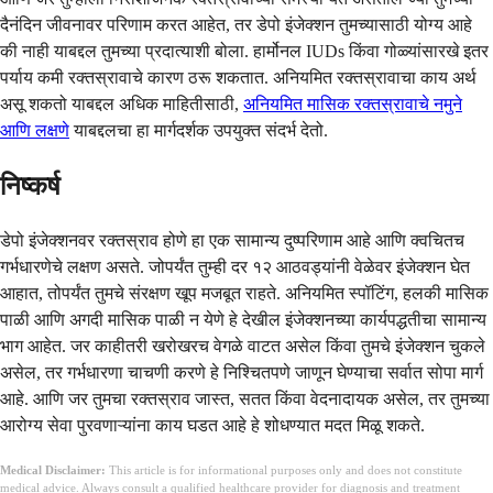
दैनंदिन जीवनावर परिणाम करत आहेत, तर डेपो इंजेक्शन तुमच्यासाठी योग्य आहे
की नाही याबद्दल तुमच्या प्रदात्याशी बोला. हार्मोनल IUDs किंवा गोळ्यांसारखे इतर
पर्याय कमी रक्तस्रावाचे कारण ठरू शकतात. अनियमित रक्तस्रावाचा काय अर्थ
असू शकतो याबद्दल अधिक माहितीसाठी,
अनियमित मासिक रक्तस्रावाचे नमुने
आणि लक्षणे
याबद्दलचा हा मार्गदर्शक उपयुक्त संदर्भ देतो.
निष्कर्ष
डेपो इंजेक्शनवर रक्तस्राव होणे हा एक सामान्य दुष्परिणाम आहे आणि क्वचितच
गर्भधारणेचे लक्षण असते. जोपर्यंत तुम्ही दर १२ आठवड्यांनी वेळेवर इंजेक्शन घेत
आहात, तोपर्यंत तुमचे संरक्षण खूप मजबूत राहते. अनियमित स्पॉटिंग, हलकी मासिक
पाळी आणि अगदी मासिक पाळी न येणे हे देखील इंजेक्शनच्या कार्यपद्धतीचा सामान्य
भाग आहेत. जर काहीतरी खरोखरच वेगळे वाटत असेल किंवा तुमचे इंजेक्शन चुकले
असेल, तर गर्भधारणा चाचणी करणे हे निश्चितपणे जाणून घेण्याचा सर्वात सोपा मार्ग
आहे. आणि जर तुमचा रक्तस्राव जास्त, सतत किंवा वेदनादायक असेल, तर तुमच्या
आरोग्य सेवा पुरवणाऱ्यांना काय घडत आहे हे शोधण्यात मदत मिळू शकते.
Medical Disclaimer:
This article is for informational purposes only and does not constitute
medical advice. Always consult a qualified healthcare provider for diagnosis and treatment