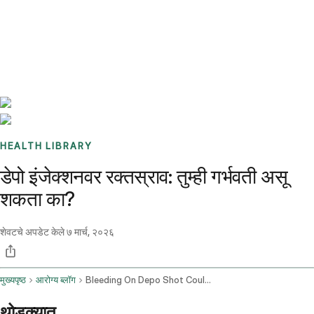
Benchmarks
Stories
FAQ
Sign up / Log in
HEALTH LIBRARY
डेपो इंजेक्शनवर रक्तस्राव: तुम्ही गर्भवती असू
शकता का?
शेवटचे अपडेट केले
७ मार्च, २०२६
मुख्यपृष्ठ
आरोग्य ब्लॉग
Bleeding On Depo Shot Could I Be Pregnant
थोडक्यात