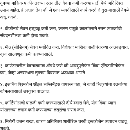
तुमच्या मासिक पाळीनंतरच्या स्तनातील वेदना कमी करण्यासाठी येथे अतिरिक्त
उपाय आहेत, हे लक्षात ठेवा की जे एका व्यक्तीसाठी कार्य करते ते दुसऱ्यासाठी वेगळे
असू शकते.
१. कॅफीनचे सेवन हळूहळू कमी करा, कारण यामुळे कालांतराने स्तन ऊतकांची
संवेदनशीलता कमी होऊ शकते.
२. मीठ (सोडियम) सेवन मर्यादित करा, विशेषतः मासिक पाळीनंतरच्या आठवड्यात,
द्रव साठवणूक कमी करण्यासाठी.
३. काउंटरवरील वेदनाशामक औषधे जसे की आयबुप्रोफेन किंवा ऍसिटामिनोफेन
घ्या, जेव्हा अस्वस्थता तुमच्या दिवसात अडथळा आणते.
४. इव्हनिंग प्रिमरोज ऑइल सप्लिमेंट्स वापरून पहा, जे काही स्त्रियांना स्तनांच्या
कोमलतासाठी उपयुक्त वाटतात.
५. कॉर्टिसोलची पातळी कमी करण्यासाठी दीर्घ श्वास घेणे, योग किंवा ध्यान
यांसारख्या तणाव कमी करण्याच्या तंत्रांचा सराव करा.
६. निरोगी वजन राखा, कारण अतिरिक्त शारीरिक चरबी इस्ट्रोजेन उत्पादन वाढवू
शकते.