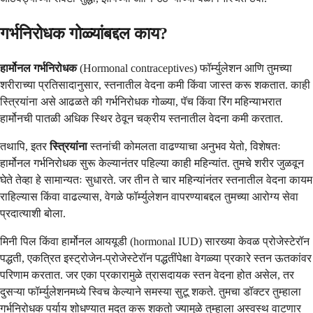
गर्भनिरोधक गोळ्यांबद्दल काय?
हार्मोनल गर्भनिरोधक
(Hormonal contraceptives) फॉर्म्युलेशन आणि तुमच्या
शरीराच्या प्रतिसादानुसार, स्तनातील वेदना कमी किंवा जास्त करू शकतात. काही
स्त्रियांना असे आढळते की गर्भनिरोधक गोळ्या, पॅच किंवा रिंग महिन्याभरात
हार्मोनची पातळी अधिक स्थिर ठेवून चक्रीय स्तनातील वेदना कमी करतात.
तथापि, इतर
स्त्रियांना
स्तनांची कोमलता वाढण्याचा अनुभव येतो, विशेषतः
हार्मोनल गर्भनिरोधक सुरू केल्यानंतर पहिल्या काही महिन्यांत. तुमचे शरीर जुळवून
घेते तेव्हा हे सामान्यतः सुधारते. जर तीन ते चार महिन्यांनंतर स्तनातील वेदना कायम
राहिल्यास किंवा वाढल्यास, वेगळे फॉर्म्युलेशन वापरण्याबद्दल तुमच्या आरोग्य सेवा
प्रदात्याशी बोला.
मिनी पिल किंवा हार्मोनल आययूडी (hormonal IUD) सारख्या केवळ प्रोजेस्टेरॉन
पद्धती, एकत्रित इस्ट्रोजेन-प्रोजेस्टेरॉन पद्धतींपेक्षा वेगळ्या प्रकारे स्तन ऊतकांवर
परिणाम करतात. जर एका प्रकारामुळे त्रासदायक स्तन वेदना होत असेल, तर
दुसऱ्या फॉर्म्युलेशनमध्ये स्विच केल्याने समस्या सुटू शकते. तुमचा डॉक्टर तुम्हाला
गर्भनिरोधक पर्याय शोधण्यात मदत करू शकतो ज्यामुळे तुम्हाला अस्वस्थ वाटणार