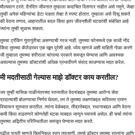
मौल्यवान ठरते. दैनंदिन जीवनात तुम्हाला कदाचित दिसणार नाहीत असे नमुने, जेव्हा
तुम्ही अनेक महिन्यांचा डेटा पाहता तेव्हा ते स्पष्ट होतात. तुम्हाला असे दिसू शकते
की वेदना तणाव, आहारातील बदल किंवा इतर जीवनशैली घटकांशी संबंधित आहे
ज्यांना तुम्ही सुधारू शकता.
तुमचा ट्रॅकिंग गुंतागुंतीचा असण्याची गरज नाही. तुमच्या फोनमध्ये एक साधी नोंद
किंवा तुमच्या कॅलेंडरवर एक खूण पुरेशी आहे. ध्येय म्हणजे अशी माहिती गोळा करणे
जी तुम्हाला तुमच्या शरीराला चांगल्या प्रकारे समजून घेण्यास आणि आवश्यक
असल्यास तुमच्या डॉक्टरांशी अधिक प्रभावीपणे संवाद साधण्यास मदत करेल.
मी मदतीसाठी गेल्यास माझे डॉक्टर काय करतील?
जर तुम्ही मासिक पाळीनंतरच्या स्तनातील वेदनांबद्दल तुमच्या आरोग्य सेवा
प्रदात्याशी बोलण्याचा निर्णय घेतला, तर ते तुमच्या लक्षणांबद्दल सविस्तर प्रश्न
विचारून सुरुवात करतील. त्यांना वेळेबद्दल, तीव्रतेबद्दल, स्थानाबद्दल आणि वेदना
कमी किंवा वाढवणारे कोणतेही घटक याबद्दल जाणून घ्यायचे असेल. ही चर्चा त्यांना
तुमच्या अद्वितीय परिस्थितीला समजून घेण्यास मदत करते.
पुढील पायरी म्हणजे क्लिनिकल स्तन तपासणी. तुमचे डॉक्टर तुमच्या स्तनांना आणि