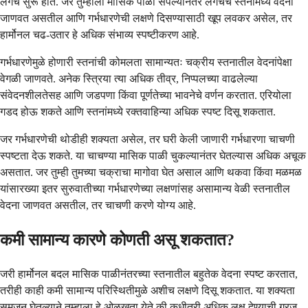
लगेच सुरू होते. जर तुम्हाला मासिक पाळी संपल्यानंतर लगेचच स्तनांमध्ये वेदना
जाणवत असतील आणि गर्भधारणेची लक्षणे दिसण्यासाठी खूप लवकर असेल, तर
हार्मोनल चढ-उतार हे अधिक संभाव्य स्पष्टीकरण आहे.
गर्भधारणेमुळे होणारी स्तनांची कोमलता सामान्यतः चक्रीय स्तनातील वेदनांपेक्षा
वेगळी जाणवते. अनेक स्त्रिया त्या अधिक तीव्र, निप्पलच्या वाढलेल्या
संवेदनशीलतेसह आणि जडपणा किंवा पूर्णतेच्या भावनेचे वर्णन करतात. एरियोला
गडद होऊ शकते आणि स्तनांमध्ये रक्तवाहिन्या अधिक स्पष्ट दिसू शकतात.
जर गर्भधारणेची थोडीही शक्यता असेल, तर घरी केली जाणारी गर्भधारणा चाचणी
स्पष्टता देऊ शकते. या चाचण्या मासिक पाळी चुकल्यानंतर घेतल्यास अधिक अचूक
असतात. जर तुम्ही तुमच्या चक्राचा मागोवा घेत असाल आणि थकवा किंवा मळमळ
यांसारख्या इतर सुरुवातीच्या गर्भधारणेच्या लक्षणांसह असामान्य वेळी स्तनातील
वेदना जाणवत असतील, तर चाचणी करणे योग्य आहे.
कमी सामान्य कारणे कोणती असू शकतात?
जरी हार्मोनल बदल मासिक पाळीनंतरच्या स्तनातील बहुतेक वेदना स्पष्ट करतात,
तरीही काही कमी सामान्य परिस्थितीमुळे अशीच लक्षणे दिसू शकतात. या शक्यता
समजून घेतल्याने तुम्हाला हे ओळखता येते की कधीतरी अधिक लक्ष देण्याची गरज