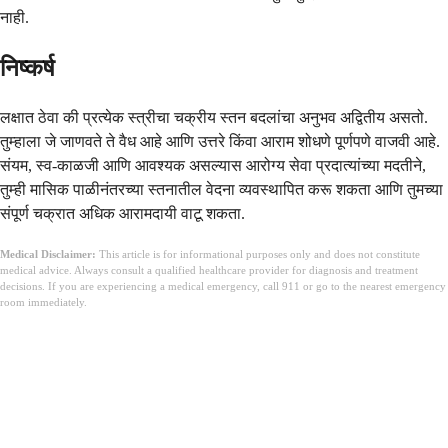
नाही.
निष्कर्ष
लक्षात ठेवा की प्रत्येक स्त्रीचा चक्रीय स्तन बदलांचा अनुभव अद्वितीय असतो.
तुम्हाला जे जाणवते ते वैध आहे आणि उत्तरे किंवा आराम शोधणे पूर्णपणे वाजवी आहे.
संयम, स्व-काळजी आणि आवश्यक असल्यास आरोग्य सेवा प्रदात्यांच्या मदतीने,
तुम्ही मासिक पाळीनंतरच्या स्तनातील वेदना व्यवस्थापित करू शकता आणि तुमच्या
संपूर्ण चक्रात अधिक आरामदायी वाटू शकता.
Medical Disclaimer:
This article is for informational purposes only and does not constitute
medical advice. Always consult a qualified healthcare provider for diagnosis and treatment
decisions. If you are experiencing a medical emergency, call 911 or go to the nearest emergency
room immediately.