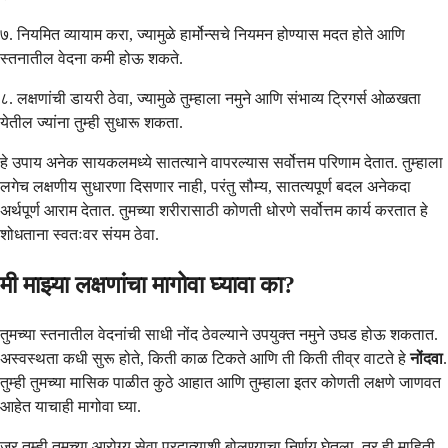
७. नियमित व्यायाम करा, ज्यामुळे हार्मोन्सचे नियमन होण्यास मदत होते आणि
स्तनातील वेदना कमी होऊ शकते.
८. लक्षणांची डायरी ठेवा, ज्यामुळे तुम्हाला नमुने आणि संभाव्य ट्रिगर्स ओळखता
येतील ज्यांना तुम्ही सुधारू शकता.
हे उपाय अनेक सायकलमध्ये सातत्याने वापरल्यास सर्वोत्तम परिणाम देतात. तुम्हाला
लगेच लक्षणीय सुधारणा दिसणार नाही, परंतु सौम्य, सातत्यपूर्ण बदल अनेकदा
अर्थपूर्ण आराम देतात. तुमच्या शरीरासाठी कोणती धोरणे सर्वोत्तम कार्य करतात हे
शोधताना स्वतःवर संयम ठेवा.
मी माझ्या लक्षणांचा मागोवा घ्यावा का?
तुमच्या स्तनातील वेदनांची साधी नोंद ठेवल्याने उपयुक्त नमुने उघड होऊ शकतात.
अस्वस्थता कधी सुरू होते, किती काळ टिकते आणि ती किती तीव्र वाटते हे
नोंदवा
.
तुम्ही तुमच्या मासिक पाळीत कुठे आहात आणि तुम्हाला इतर कोणती लक्षणे जाणवत
आहेत याचाही मागोवा घ्या.
जर तुम्ही तुमच्या आरोग्य सेवा प्रदात्याशी बोलण्याचा निर्णय घेतला, तर ही माहिती