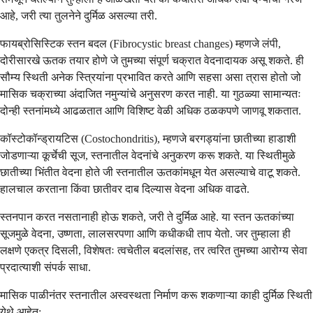
आहे, जरी त्या तुलनेने दुर्मिळ असल्या तरी.
फायब्रोसिस्टिक स्तन बदल (Fibrocystic breast changes) म्हणजे लंपी,
दोरीसारखे ऊतक तयार होणे जे तुमच्या संपूर्ण चक्रात वेदनादायक असू शकते. ही
सौम्य स्थिती अनेक स्त्रियांना प्रभावित करते आणि सहसा असा त्रास होतो जो
मासिक चक्राच्या अंदाजित नमुन्यांचे अनुसरण करत नाही. या गुठळ्या सामान्यतः
दोन्ही स्तनांमध्ये आढळतात आणि विशिष्ट वेळी अधिक ठळकपणे जाणवू शकतात.
कॉस्टोकॉन्ड्रायटिस (Costochondritis), म्हणजे बरगड्यांना छातीच्या हाडाशी
जोडणाऱ्या कूर्चेची सूज, स्तनातील वेदनांचे अनुकरण करू शकते. या स्थितीमुळे
छातीच्या भिंतीत वेदना होते जी स्तनातील ऊतकांमधून येत असल्याचे वाटू शकते.
हालचाल करताना किंवा छातीवर दाब दिल्यास वेदना अधिक वाढते.
स्तनपान करत नसतानाही होऊ शकते, जरी ते दुर्मिळ आहे. या स्तन ऊतकांच्या
सूजमुळे वेदना, उष्णता, लालसरपणा आणि कधीकधी ताप येतो. जर तुम्हाला ही
लक्षणे एकत्र दिसली, विशेषतः त्वचेतील बदलांसह, तर त्वरित तुमच्या आरोग्य सेवा
प्रदात्याशी संपर्क साधा.
मासिक पाळीनंतर स्तनातील अस्वस्थता निर्माण करू शकणाऱ्या काही दुर्मिळ स्थिती
येथे आहेत: