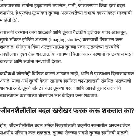
आसपासच्या भागांना हळूवारपणे तपासेल, गाठी, जाडसरपणा किंवा इतर बदल
तपासेल. हे प्रत्यक्ष मूल्यांकन तुमच्या अस्वस्थतेच्या संभाव्य कारणांबद्दल महत्त्वाची
माहिती देते.
तपासणी दरम्यान काय आढळले आणि तुमचा वैद्यकीय इतिहास यावर अवलंबून,
तुमचे डॉक्टर इमेजिंग अभ्यास (imaging studies) करण्याची शिफारस करू
शकतात. मॅमोग्राम किंवा अल्ट्रासाऊंड तुमच्या स्तन ऊतकांच्या संरचनेचे
तपशीलवार दृश्य देऊ शकतात. या चाचण्या चिंताजनक कारणांना वगळण्यास मदत
करतात आणि सर्वांना मनःशांती देतात.
कधीकधी कोणतेही विशिष्ट कारण आढळत नाही, आणि ते प्रत्यक्षात दिलासादायक
असते. याचा अर्थ तुमची वेदना सामान्य हार्मोनल चढ-उतारांशी संबंधित असण्याची
शक्यता आहे. तुमचे डॉक्टर नंतर तुमच्या गरजा आणि आवडीनुसार लक्षणांचे
व्यवस्थापन करण्याच्या धोरणांवर लक्ष केंद्रित करू शकतात.
जीवनशैलीतील बदल खरोखर फरक करू शकतात का?
होय, जीवनशैलीतील बदल अनेक स्त्रियांसाठी चक्रीय स्तनातील अस्वस्थतेवर
लक्षणीय परिणाम करू शकतात. तुमच्या रोजच्या सवयी तुमच्या हार्मोनची पातळी