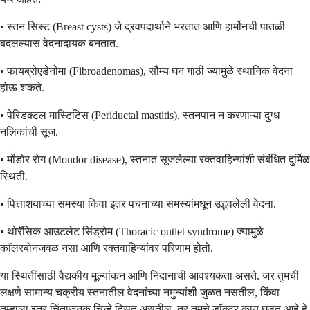
• स्तन सिस्ट (Breast cysts) जे द्रवपदार्थाने भरतात आणि हार्मोनची पातळी
बदलल्यास वेदनादायक बनतात.
• फायब्रोएडेनोमा (Fibroadenomas), सौम्य घन गाठी ज्यामुळे स्थानिक वेदना
होऊ शकते.
• पेरिडक्टल मास्टिटिस (Periductal mastitis), स्तनपान न करणाऱ्या दुग्ध
नलिकांची सूज.
• मोंडोर रोग (Mondor disease), स्तनात सूजलेल्या रक्तवाहिन्यांशी संबंधित दुर्मिळ
स्थिती.
• पित्ताशयाच्या समस्या किंवा इतर पचनाच्या समस्यांमधून उद्भवलेली वेदना.
• थोरॅसिक आउटलेट सिंड्रोम (Thoracic outlet syndrome) ज्यामुळे
कॉलरबोनजवळ नसा आणि रक्तवाहिन्यांवर परिणाम होतो.
या स्थितींसाठी वैद्यकीय मूल्यांकन आणि निदानाची आवश्यकता असते. जर तुमची
लक्षणे सामान्य चक्रीय स्तनातील वेदनांच्या नमुन्यांशी जुळत नसतील, किंवा
तुम्हाला इतर चिंताजनक चिन्हे दिसत असतील, तर तुमचे डॉक्टर काय घडत आहे हे