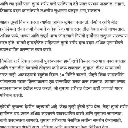
आणि त्या हार्मोन्सना तुमचे शरीर कसे प्रतिसाद देते यावर प्रभाव पाडतात. लहान,
टिकाऊ बदल कालांतराने लक्षणीय सुधारणा घडवून आणू शकतात.
आहार तुम्ही विचार करता त्यापेक्षा अधिक भूमिका बजावतो. कॅफीन आणि मीठ
(सोडियम) सेवन कमी केल्याने अनेक स्त्रियांना स्तनातील वेदना कमी जाणवतात.
अधिक फळे, भाज्या आणि संपूर्ण धान्य जोडल्याने निरोगी हार्मोनल संतुलन राखण्यास
मदत होते. चांगले हायड्रेटेड राहिल्याने तुमचे शरीर द्रव बदल अधिक प्रभावीपणे
व्यवस्थापित करण्यास मदत करते.
नियमित शारीरिक हालचाली पुनरुत्पादक हार्मोन्सचे नियमन करण्यास मदत करतात
आणि स्तनातील वेदनांची तीव्रता कमी करू शकतात. तुम्हाला तीव्र व्यायामाची
गरज नाही. आठवड्याचे बहुतेक दिवस ३० मिनिटे चालणे, पोहणे किंवा सायकलिंग
यांसारख्या मध्यम क्रियाकलाप एक वास्तविक फरक करू शकतात. व्यायाम तणाव
व्यवस्थापनास देखील मदत करतो, जो तुमच्या शरीरात वेदना कशी जाणवते यावर
परिणाम करतो.
झोपेची गुणवत्ता देखील महत्त्वाची आहे. जेव्हा तुम्ही पुरेशी झोप घेता, तेव्हा तुमचे शरीर
हार्मोनल चढ-उतार अधिक सहजपणे व्यवस्थापित करते आणि तुम्हाला सामान्यतः
कमी अस्वस्थता जाणवते. तुमच्या शरीराच्या नैसर्गिक लयींना समर्थन देण्यासाठी,
आठवड्याच्या शेवटी सुद्धा, झोपेच्या आणि उठण्याच्या वेळा निश्चित ठेवा.