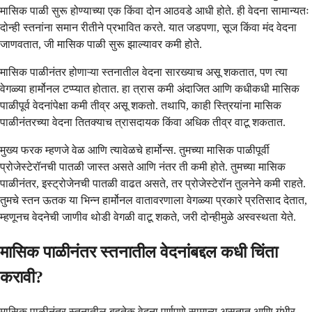
मासिक पाळी सुरू होण्याच्या एक किंवा दोन आठवडे आधी होते. ही वेदना सामान्यतः
दोन्ही स्तनांना समान रीतीने प्रभावित करते. यात जडपणा, सूज किंवा मंद वेदना
जाणवतात, जी मासिक पाळी सुरू झाल्यावर कमी होते.
मासिक पाळीनंतर होणाऱ्या स्तनातील वेदना सारख्याच असू शकतात, पण त्या
वेगळ्या हार्मोनल टप्प्यात होतात. हा त्रास कमी अंदाजित आणि कधीकधी मासिक
पाळीपूर्व वेदनांपेक्षा कमी तीव्र असू शकतो. तथापि, काही स्त्रियांना मासिक
पाळीनंतरच्या वेदना तितक्याच त्रासदायक किंवा अधिक तीव्र वाटू शकतात.
मुख्य फरक म्हणजे वेळ आणि त्यावेळचे हार्मोन्स. तुमच्या मासिक पाळीपूर्वी
प्रोजेस्टेरॉनची पातळी जास्त असते आणि नंतर ती कमी होते. तुमच्या मासिक
पाळीनंतर, इस्ट्रोजेनची पातळी वाढत असते, तर प्रोजेस्टेरॉन तुलनेने कमी राहते.
तुमचे स्तन ऊतक या भिन्न हार्मोनल वातावरणाला वेगळ्या प्रकारे प्रतिसाद देतात,
म्हणूनच वेदनेची जाणीव थोडी वेगळी वाटू शकते, जरी दोन्हीमुळे अस्वस्थता येते.
मासिक पाळीनंतर स्तनातील वेदनांबद्दल कधी चिंता
करावी?
मासिक पाळीनंतर स्तनातील बहुतेक वेदना पूर्णपणे सामान्य असतात आणि गंभीर