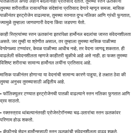
पातळीतील अगदी लहान बदलांनाही प्रतिसाद देतात. तुमच्या स्तन ऊतकांना
तुमच्या शरीरातील रासायनिक संदेशांना प्रतिसाद देणारे म्हणून समजा. मासिक
पाळीनंतर इस्ट्रोजेन वाढल्यास, तुमच्या स्तनात दुग्ध नलिका आणि ग्रंथी फुगतात,
ज्यामुळे तुम्हाला जाणवणारी वेदना किंवा जडपणा येतो.
काही स्त्रियांच्या स्तन ऊतकांना इतरांपेक्षा हार्मोनल बदलांचा जास्त संवेदनशीलता
असते. जर तुम्ही या श्रेणीत असाल, तर तुम्हाला तुमच्या मासिक पाळीच्या
वेगवेगळ्या टप्प्यांवर, केवळ पाळीच्या आधीच नव्हे, तर वेदना जाणवू शकतात. ही
वाढलेली संवेदनशीलता म्हणजे काहीतरी चुकीचे आहे असे नाही. हा फक्त तुमच्या
विशिष्ट शरीराचा सामान्य हार्मोनल लयींना प्रतिसाद आहे.
मासिक पाळीनंतर होणाऱ्या या वेदनांची सामान्य कारणे पाहूया, हे लक्षात ठेवा की
तुमचा अनुभव तुमच्यासाठी अद्वितीय आहे.
• फॉलिक्युलर टप्प्यात इस्ट्रोजेनची पातळी वाढल्याने स्तन नलिका फुगतात आणि
द्रव साठतो.
• रक्तस्त्राव थांबल्यानंतरही प्रोजेस्टेरॉनच्या चढ-उतारांचा स्तन ऊतकांवर
परिणाम होऊ शकतो.
• कॅफीनचे सेवन हार्मोन्ससाठी स्तन ऊतकांची संवेदनशीलता वाढवू शकते.