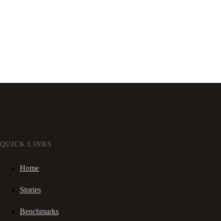
QUICK LINKS
Home
Stories
Benchmarks