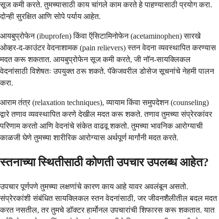
सूज कमी करते. तुमच्यासाठी काय चांगले काम करते हे पाहण्यासाठी प्रयोग करा.
दोन्ही सुरक्षित आणि सोपे पर्याय आहेत.
आयबुप्रोफेन (ibuprofen) किंवा ऍसिटामिनोफेन (acetaminophen) सारखे
ओव्हर-द-काउंटर वेदनाशामक (pain relievers) स्तन वेदना व्यवस्थापित करण्यास
मदत करू शकतात. आयबुप्रोफेन सूज कमी करते, जी नॉन-सायक्लिकल
वेदनांसाठी विशेषतः उपयुक्त ठरू शकते. पॅकेजवरील डोसेज सूचनांचे नेहमी पालन
करा.
आराम तंत्र (relaxation techniques), व्यायाम किंवा समुपदेशन (counseling)
द्वारे तणाव व्यवस्थापित करणे देखील मदत करू शकते. तणाव तुमच्या संप्रेरकांवर
परिणाम करतो आणि वेदनांचे संकेत वाढवू शकतो. तुमच्या भावनिक आरोग्याची
काळजी घेणे तुमच्या शारीरिक आरोग्यास अर्थपूर्ण मार्गांनी मदत करते.
स्तनाच्या स्थितीसाठी कोणती उपचार उपलब्ध आहेत?
उपचार पूर्णपणे तुमच्या लक्षणांचे कारण काय आहे यावर अवलंबून असतो.
संप्रेरकांशी संबंधित सायक्लिकल स्तन वेदनांसाठी, जर जीवनशैलीतील बदल मदत
करत नसतील, तर तुमचे डॉक्टर हार्मोनल उपचारांची शिफारस करू शकतात. यात