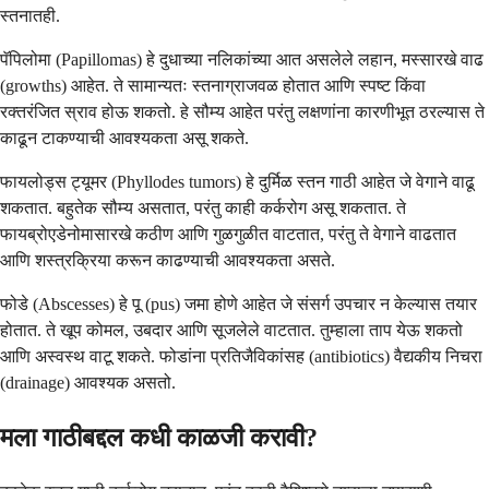
स्तनातही.
पॅपिलोमा (Papillomas) हे दुधाच्या नलिकांच्या आत असलेले लहान, मस्सारखे वाढ
(growths) आहेत. ते सामान्यतः स्तनाग्राजवळ होतात आणि स्पष्ट किंवा
रक्तरंजित स्राव होऊ शकतो. हे सौम्य आहेत परंतु लक्षणांना कारणीभूत ठरल्यास ते
काढून टाकण्याची आवश्यकता असू शकते.
फायलोड्स ट्यूमर (Phyllodes tumors) हे दुर्मिळ स्तन गाठी आहेत जे वेगाने वाढू
शकतात. बहुतेक सौम्य असतात, परंतु काही कर्करोग असू शकतात. ते
फायब्रोएडेनोमासारखे कठीण आणि गुळगुळीत वाटतात, परंतु ते वेगाने वाढतात
आणि शस्त्रक्रिया करून काढण्याची आवश्यकता असते.
फोडे (Abscesses) हे पू (pus) जमा होणे आहेत जे संसर्ग उपचार न केल्यास तयार
होतात. ते खूप कोमल, उबदार आणि सूजलेले वाटतात. तुम्हाला ताप येऊ शकतो
आणि अस्वस्थ वाटू शकते. फोडांना प्रतिजैविकांसह (antibiotics) वैद्यकीय निचरा
(drainage) आवश्यक असतो.
मला गाठीबद्दल कधी काळजी करावी?