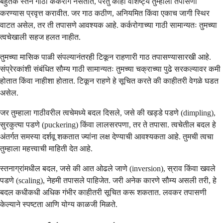
बहुतेक स्तन गाठी कर्करोग नसतात, परंतु काही वैशिष्ट्ये तुम्हाला तपासणी
करण्यास प्रवृत्त करावीत. जर गाठ कठीण, अनियमित किंवा एकाच जागी स्थिर
वाटत असेल, तर ती तपासणे आवश्यक आहे. कर्करोगाच्या गाठी सामान्यतः तुमच्या
त्वचेखाली सहज हलत नाहीत.
तुमच्या मासिक पाळी संपल्यानंतरही टिकून राहणारी गाठ तपासण्यासारखी आहे.
संप्रेरकांशी संबंधित सौम्य गाठी सामान्यतः तुमच्या चक्राच्या पुढे सरकल्यावर कमी
होतात किंवा नाहीशा होतात. टिकून राहणे हे सूचित करते की काहीतरी वेगळे घडत
असेल.
जर तुम्हाला गाठीवरील त्वचेमध्ये बदल दिसले, जसे की खड्डे पडणे (dimpling),
सुरकुत्या पडणे (puckering) किंवा लालसरपणा, तर ते तपासा. त्वचेतील बदल हे
अंतर्गत समस्या दर्शवू शकतात ज्यांना लक्ष देण्याची आवश्यकता आहे. तुमची त्वचा
तुम्हाला महत्त्वाची माहिती देत आहे.
स्तनाग्रांमधील बदल, जसे की आत ओढले जाणे (inversion), स्राव किंवा खवले
पडणे (scaling), नेहमी तपासले पाहिजेत. जरी अनेक कारणे सौम्य असली तरी, हे
बदल कधीकधी अधिक गंभीर काहीतरी सूचित करू शकतात. लवकर तपासणी
केल्याने स्पष्टता आणि योग्य काळजी मिळते.