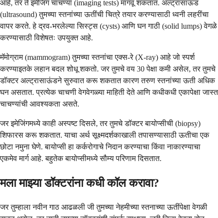
आहे, तर ते इमेजिंग चाचण्या (imaging tests) मागवू शकतात. अल्ट्रासाऊंड
(ultrasound) तुमच्या स्तनांच्या ऊतींची चित्रे तयार करण्यासाठी ध्वनी लहरींचा
वापर करते. हे द्रव-भरलेल्या सिस्ट्स (cysts) आणि घन गाठी (solid lumps) वेगळे
करण्यासाठी विशेषतः उपयुक्त आहे.
मॅमोग्राम (mammogram) तुमच्या स्तनांचा एक्स-रे (X-ray) आहे जो स्पर्श
करण्याइतके लहान बदल शोधू शकतो. जर तुमचे वय 30 पेक्षा कमी असेल, तर तुमचे
डॉक्टर अल्ट्रासाऊंडने सुरुवात करू शकतात कारण तरुण स्तनांच्या ऊती अधिक
घन असतात. प्रत्येक चाचणी वेगवेगळ्या माहिती देते आणि कधीकधी एकापेक्षा जास्त
चाचण्यांची आवश्यकता असते.
जर इमेजिंगमध्ये काही अस्पष्ट दिसले, तर तुमचे डॉक्टर बायोप्सीची (biopsy)
शिफारस करू शकतात. याचा अर्थ सूक्ष्मदर्शकाखाली तपासण्यासाठी ऊतीचा एक
छोटा नमुना घेणे. बायोप्सी हा कर्करोगाचे निदान करण्याचा किंवा नाकारण्याचा
एकमेव मार्ग आहे. बहुतेक बायोप्सीमध्ये सौम्य परिणाम दिसतात.
मला माझ्या डॉक्टरांना कधी कॉल करावा?
जर तुम्हाला नवीन गाठ आढळली जी तुमच्या नेहमीच्या स्तनाच्या ऊतींपेक्षा वेगळी