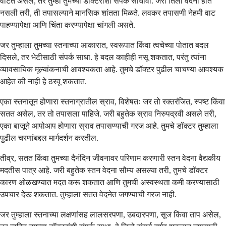
वाटत असेल, तर तुम्ही तुमच्या डॉक्टरांशी संपर्क साधावा. जरी तिला वेदना होत
नसली तरी, ती तपासल्याने मानसिक शांतता मिळते. लवकर तपासणी नेहमी वाट
पाहण्यापेक्षा आणि चिंता करण्यापेक्षा चांगली असते.
जर तुम्हाला तुमच्या स्तनाच्या आकारात, स्वरूपात किंवा त्वचेच्या पोतात बदल
दिसले, तर भेटीसाठी संपर्क साधा. हे बदल काहीही नसू शकतात, परंतु त्यांना
व्यावसायिक मूल्यांकनाची आवश्यकता आहे. तुमचे डॉक्टर पुढील चाचण्या आवश्यक
आहेत की नाही हे ठरवू शकतात.
एका स्तनातून होणारा स्तनाग्रातील स्राव, विशेषतः जर तो रक्तरंजित, स्पष्ट किंवा
सतत असेल, तर तो तपासला पाहिजे. जरी बहुतेक स्राव निरुपद्रवी असले तरी,
एका बाजूने आपोआप होणारा स्राव तपासण्याची गरज आहे. तुमचे डॉक्टर तुम्हाला
पुढील चरणांबद्दल मार्गदर्शन करतील.
तीव्र, सतत किंवा तुमच्या दैनंदिन जीवनावर परिणाम करणारी स्तन वेदना वैद्यकीय
मदतीस पात्र आहे. जरी बहुतेक स्तन वेदना सौम्य असल्या तरी, तुमचे डॉक्टर
कारण ओळखण्यात मदत करू शकतात आणि तुमची अस्वस्थता कमी करण्यासाठी
उपचार देऊ शकतात. तुम्हाला सतत वेदनेत जगण्याची गरज नाही.
जर तुम्हाला स्तनाच्या लक्षणांसह लालसरपणा, उबदारपणा, सूज किंवा ताप असेल,