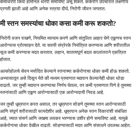
केमोथेरपी किंवा हार्मोनल थेरपी समाविष्ट असू शकते. कर्करोग उपचारात लक्षणीय
प्रगती झाली आहे आणि अनेक स्त्रया दीर्घ, निरोगी जीवन जगतात.
मी स्तन समस्यांचा धोका कसा कमी करू शकतो?
निरोगी वजन राखणे, नियमित व्यायाम करणे आणि संतुलित आहार घेणे एकूणच स्तन
आरोग्यास प्रोत्साहन देते. या सवयी संप्रेरके नियंत्रित करण्यास आणि शरीरातील
सूज कमी करण्यास मदत करतात. लहान, सातत्यपूर्ण बदल कालांतराने एकत्रित
होतात.
अल्कोहोलचे सेवन मर्यादित केल्याने स्तनाच्या कर्करोगाचा धोका कमी होऊ शकतो.
अभ्यासातून असे दिसून येते की मध्यम प्रमाणात मद्यपान केल्यानेही धोका थोडा
वाढतो. जर तुम्ही मद्यपान करण्याचा निर्णय घेतला, तर कमी प्रमाणात पिणे हे तुमच्या
स्तनांसाठी आणि एकूण आरोग्यासाठी एक आरोग्यदायी निवड आहे.
जर तुम्ही धूम्रपान करत असाल, तर धूम्रपान सोडणे तुमच्या स्तन आरोग्यासाठी
आणि संपूर्ण शरीरासाठी फायदेशीर आहे. धूम्रपान अनेक स्तन विकारांशी संबंधित
आहे, ज्यात संसर्ग आणि जखमा लवकर भरण्यास उशीर होणे समाविष्ट आहे. यामुळे
कर्करोगाचा धोका देखील वाढतो. सोडण्यासाठी मदत आणि संसाधने उपलब्ध आहेत.