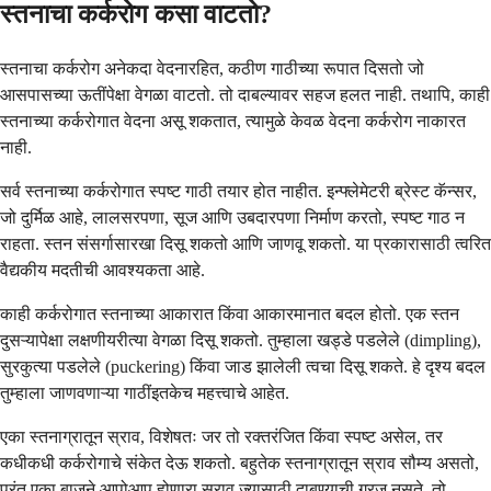
स्तनाचा कर्करोग कसा वाटतो?
स्तनाचा कर्करोग अनेकदा वेदनारहित, कठीण गाठीच्या रूपात दिसतो जो
आसपासच्या ऊतींपेक्षा वेगळा वाटतो. तो दाबल्यावर सहज हलत नाही. तथापि, काही
स्तनाच्या कर्करोगात वेदना असू शकतात, त्यामुळे केवळ वेदना कर्करोग नाकारत
नाही.
सर्व स्तनाच्या कर्करोगात स्पष्ट गाठी तयार होत नाहीत. इन्फ्लेमेटरी ब्रेस्ट कॅन्सर,
जो दुर्मिळ आहे, लालसरपणा, सूज आणि उबदारपणा निर्माण करतो, स्पष्ट गाठ न
राहता. स्तन संसर्गासारखा दिसू शकतो आणि जाणवू शकतो. या प्रकारासाठी त्वरित
वैद्यकीय मदतीची आवश्यकता आहे.
काही कर्करोगात स्तनाच्या आकारात किंवा आकारमानात बदल होतो. एक स्तन
दुसऱ्यापेक्षा लक्षणीयरीत्या वेगळा दिसू शकतो. तुम्हाला खड्डे पडलेले (dimpling),
सुरकुत्या पडलेले (puckering) किंवा जाड झालेली त्वचा दिसू शकते. हे दृश्य बदल
तुम्हाला जाणवणाऱ्या गाठींइतकेच महत्त्वाचे आहेत.
एका स्तनाग्रातून स्राव, विशेषतः जर तो रक्तरंजित किंवा स्पष्ट असेल, तर
कधीकधी कर्करोगाचे संकेत देऊ शकतो. बहुतेक स्तनाग्रातून स्राव सौम्य असतो,
परंतु एका बाजूने आपोआप होणारा स्राव ज्यासाठी दाबण्याची गरज नसते, तो