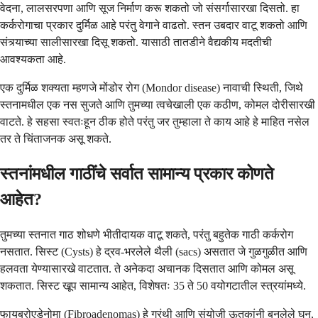
वेदना, लालसरपणा आणि सूज निर्माण करू शकतो जो संसर्गासारखा दिसतो. हा
कर्करोगाचा प्रकार दुर्मिळ आहे परंतु वेगाने वाढतो. स्तन उबदार वाटू शकतो आणि
संत्र्याच्या सालीसारखा दिसू शकतो. यासाठी तातडीने वैद्यकीय मदतीची
आवश्यकता आहे.
एक दुर्मिळ शक्यता म्हणजे मोंडोर रोग (Mondor disease) नावाची स्थिती, जिथे
स्तनामधील एक नस सुजते आणि तुमच्या त्वचेखाली एक कठीण, कोमल दोरीसारखी
वाटते. हे सहसा स्वतःहून ठीक होते परंतु जर तुम्हाला ते काय आहे हे माहित नसेल
तर ते चिंताजनक असू शकते.
स्तनांमधील गाठींचे सर्वात सामान्य प्रकार कोणते
आहेत?
तुमच्या स्तनात गाठ शोधणे भीतीदायक वाटू शकते, परंतु बहुतेक गाठी कर्करोग
नसतात. सिस्ट (Cysts) हे द्रव-भरलेले थैली (sacs) असतात जे गुळगुळीत आणि
हलवता येण्यासारखे वाटतात. ते अनेकदा अचानक दिसतात आणि कोमल असू
शकतात. सिस्ट खूप सामान्य आहेत, विशेषतः 35 ते 50 वयोगटातील स्त्रयांमध्ये.
फायब्रोएडेनोमा (Fibroadenomas) हे ग्रंथी आणि संयोजी ऊतकांनी बनलेले घन,