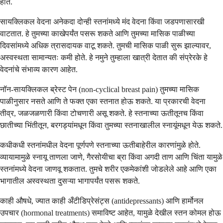
होते.
सायक्लिकल वेदना अनेकदा दोन्ही स्तनांमध्ये मंद वेदना किंवा जडपणासारखी
वाटतात. हे तुमच्या काखेपर्यंत पसरू शकते आणि तुमच्या मासिक पाळीच्या
दिवसांमध्ये अधिक त्रासदायक वाटू शकते. तुमची मासिक पाळी सुरू झाल्यावर,
अस्वस्थता सामान्यतः कमी होते. हे नमुने तुम्हाला खात्री देतात की संप्रेरके हे
वेदनांचे संभाव्य कारण आहेत.
नॉन-सायक्लिकल ब्रेस्ट पेन (non-cyclical breast pain) तुमच्या मासिक
पाळीनुसार नसते आणि ते फक्त एका स्तनात होऊ शकते. या प्रकारची वेदना
तीव्र, जळजळणारी किंवा टोचणारी असू शकते. हे स्तनाच्या ऊतीतूनच किंवा
छातीच्या भिंतीतून, बरगड्यांमधून किंवा तुमच्या स्तनाखालील स्नायूंमधून येऊ शकते.
कधीकधी स्तनांमधील वेदना पूर्णपणे स्तनाच्या ऊतीबाहेरील कारणांमुळे होते.
व्यायामामुळे स्नायू ताणला जाणे, गैरसोयीचा ब्रा किंवा अगदी ताण आणि चिंता यामुळे
स्तनांमध्ये वेदना जाणवू शकतात. तुमचे शरीर एकमेकांशी जोडलेले आहे आणि एका
भागातील अस्वस्थता दुसऱ्या भागापर्यंत पसरू शकते.
काही औषधे, ज्यात काही अँटीडिप्रेसंट्स (antidepressants) आणि हार्मोनल
उपचार (hormonal treatments) समाविष्ट आहेत, यामुळे देखील स्तन कोमल होऊ