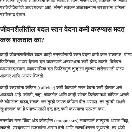
तर त्वरित तुमच्या डॉक्टरांशी संपर्क साधा. हे चिन्हे संसर्ग दर्शवू शकतात ज्यासाठी
प्रतिजैविकांची आवश्यकता आहे. संसर्ग लवकर ओळखल्यास उपचारांना चांगला
प्रतिसाद देतात.
जीवनशैलीतील बदल स्तन वेदना कमी करण्यास मदत
करू शकतात का?
काही जीवनशैलीतील बदल काही स्त्रयांसाठी स्तन वेदना कमी करू शकतात. योग्य
फिटिंगचा, आधार देणारा ब्रा घालण्याने अस्वस्थता कमी होऊ शकते, विशेषतः
व्यायामादरम्यान. व्यावसायिक ब्रा फिटिंगमुळे तुम्हाला तुमच्या शरीरासाठी योग्य
आकार आणि आधार मिळतो.
काही स्त्रयांना कॅफिन (caffeine) कमी केल्याने स्तन वेदना कमी होतात असे
आढळले आहे. कॉफी, चहा, चॉकलेट आणि काही सॉफ्ट ड्रिंक्समध्ये कॅफिन असते
जे कोमलता वाढवू शकते. जर तुम्ही जास्त कॅफिन पीत असाल, तर तुमची लक्षणे
सुधारतात का हे पाहण्यासाठी हळू हळू कमी करण्याचा प्रयत्न करा.
स्तनांवर गरम किंवा थंड कॉम्प्रेस (compresses) लावण्याने तात्पुरता आराम मिळू
शकतो. उबदारपणा ऊतकांना आराम देतो आणि रक्ताभिसरण सुधारतो, तर थंडी