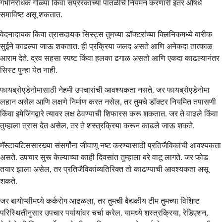
गर्भनिरोधक गोळ्या किंवा संप्रेरकांच्या पातळीचे नियमन करणारी इतर औषधे
समाविष्ट असू शकतात.
वेदनादायक किंवा त्रासदायक सिस्ट्स तुमच्या डॉक्टरांच्या क्लिनिकमध्ये बारीक
सुईने काढल्या जाऊ शकतात. ही प्रक्रिया जलद असते आणि अनेकदा तात्काळ
आराम देते. द्रव सहसा स्पष्ट किंवा हलका ढगाळ असतो आणि एकदा काढल्यानंतर
सिस्ट पुन्हा येत नाही.
फायब्रोएडेनोमासाठी नेहमी उपचारांची आवश्यकता नसते. जर फायब्रोएडेनोमा
लहान असेल आणि लक्षणे निर्माण करत नसेल, तर तुमचे डॉक्टर नियमित तपासणी
किंवा इमेजिंगद्वारे त्यावर लक्ष ठेवण्याची शिफारस करू शकतात. जर ते वाढले किंवा
तुम्हाला त्रास देत असेल, तर ते शस्त्रक्रिया करून काढले जाऊ शकते.
मॅस्टायटिससारख्या संसर्गांना जीवाणू नष्ट करण्यासाठी प्रतिजैविकांची आवश्यकता
असते. उपचार सुरू केल्याच्या काही दिवसांत तुम्हाला बरे वाटू लागते. जर फोड
तयार झाला असेल, तर प्रतिजैविकांव्यतिरिक्त तो काढण्याची आवश्यकता असू
शकते.
जर बायोप्सीमध्ये कर्करोग आढळला, तर तुमची वैद्यकीय टीम तुमच्या विशिष्ट
परिस्थितीनुसार उपचार पर्यायांवर चर्चा करेल. यामध्ये शस्त्रक्रिया, रेडिएशन,