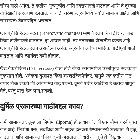
सौम्य गाठी आहेत. ते कठीण, गुळगुळीत आणि रबरासारखे वाटतात आणि ते तुमच्या
त्वचेखाली सहजपणे हलतात. या गाठी तरुण स्त्रयांमध्ये सर्वात सामान्य आहेत आणि
सामान्यतः वेदनारहित असतात.
फायब्रोसिस्टिक बदल (Fibrocystic changes) म्हणजे स्तन जे गाठीदार, जाड
किंवा दोरीसारखे वाटतात. हा आजार नाही, तर स्तनाच्या पोतातील फरक आहे.
फायब्रोसिस्टिक स्तन असलेल्या अनेक स्त्रयांना त्यांच्या मासिक पाळीपूर्वी गाठी
वाढतात आणि त्यानंतर कमी होतात.
फॅट नेक्रोसिस (Fat necrosis) तेव्हा होते जेव्हा स्तनामधील चरबीयुक्त ऊतकांना
नुकसान होते, अनेकदा दुखापत किंवा शस्त्रक्रियेनंतर. यामुळे एक कठीण गाठ
तयार होऊ शकते जी अनियमित वाटू शकते. तुमचे शरीर अखेरीस हे ऊतक शोषून
घेते, परंतु यास वेळ लागू शकतो.
दुर्मिळ प्रकारच्या गाठींबद्दल काय?
कमी सामान्यतः, तुम्हाला लिपोमा (lipoma) होऊ शकतो, जी एक सौम्य चरबीयुक्त
गाठ आहे. लिपोमा मऊ, लवचिक आणि सहज हलवता येण्यासारखे असतात. ते हळू
वाढतात आणि सामान्यतः निरुपद्रवी असतात. ते शरीरात कुठेही दिसू शकतात,