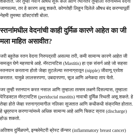
शकतात. जर तुम्ही नवीन औषध सुरू केले आणि त्यानंतर तुम्हाला स्तनांमध्ये वेदना
जाणवल्या, तर हे कारण असू शकते. कोणतेही लिहून दिलेले औषध बंद करण्यापूर्वी
नेहमी तुमच्या डॉक्टरांशी बोला.
स्तनांमधील वेदनांची काही दुर्मिळ कारणे आहेत का जी
मला माहित असावीत?
जरी बहुतेक स्तन वेदना निरुपद्रवी असल्या तरी, कमी सामान्य कारणे आहेत जी
समजून घेणे महत्त्वाचे आहे. मॅस्टायटिस (Mastitis) हा एक संसर्ग आहे जो सहसा
स्तनपान करताना होतो जेव्हा तुटलेल्या स्तनाग्रातून (nipple) जीवाणू प्रवेश
करतात. यामुळे लालसरपणा, उबदारपणा, सूज आणि अनेकदा ताप येतो.
जर तुम्ही स्तनपान करत नसाल आणि तुम्हाला तत्सम लक्षणे दिसल्यास, तुम्हाला
पेरिडक्टल मॅस्टायटिस (periductal mastitis) नावाची दुर्मिळ स्थिती असू शकते. हे
तेव्हा होते जेव्हा स्तनाग्रामागील नलिका सुजतात आणि कधीकधी संक्रमित होतात.
हे धूम्रपान करणाऱ्यांमध्ये अधिक सामान्य आहे आणि चिकट स्राव (discharge)
होऊ शकतो.
अतिशय दुर्मिळपणे, इन्फ्लेमेटरी ब्रेस्ट कॅन्सर (inflammatory breast cancer)