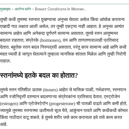
मुख्यपृष्ठ
आरोग्य ब्लॉग
Breast Conditions In Women Pain Lumps And When To Seek Help
तुम्ही कधी तुमच्या स्तनात दुखण्याचा अनुभव घेतला असेल किंवा आंघोळ करताना
एखादी गाठ लक्षात आली असेल, तर तुम्ही एकट्या नाही आहात. हे अनुभव अत्यंत
सामान्य आहेत आणि अनेकदा पूर्णपणे सामान्य असतात. तुमचे स्तन आयुष्यभर
बदलत राहतात, संप्रेरके (hormones), वय आणि ताणतणावालाही प्रतिसाद
देतात. बहुतेक स्तन बदल निरुपद्रवी असतात, परंतु काय सामान्य आहे आणि कधी
मदत घ्यावी हे जाणून घेतल्याने तुम्हाला मानसिक शांतता मिळेल आणि तुम्ही निरोगी
राहाल.
स्तनांमध्ये इतके बदल का होतात?
तुमचे स्तन गतिशील ऊतक (tissues) आहेत जे मासिक पाळी, गर्भधारणा, स्तनपान
आणि रजोनिवृत्ती दरम्यान बदलणाऱ्या संप्रेरकांना प्रतिसाद देतात. एस्ट्रोजेन
(estrogen) आणि प्रोजेस्टेरॉन (progesterone) ची पातळी वाढते आणि कमी होते,
ज्यामुळे तुमच्या स्तनाच्या ऊतीमध्ये सूज येते, आकुंचन पावते आणि कधीकधी कोमल
किंवा गाठीदार वाटू शकते. हे तुमचे शरीर जसे काम करायला हवे तसे काम करत
आहे.