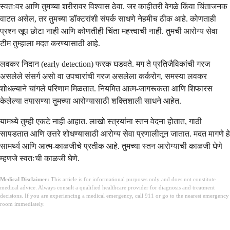
स्वतःवर आणि तुमच्या शरीरावर विश्वास ठेवा. जर काहीतरी वेगळे किंवा चिंताजनक
वाटत असेल, तर तुमच्या डॉक्टरांशी संपर्क साधणे नेहमीच ठीक आहे. कोणताही
प्रश्न खूप छोटा नाही आणि कोणतीही चिंता महत्त्वाची नाही. तुमची आरोग्य सेवा
टीम तुम्हाला मदत करण्यासाठी आहे.
लवकर निदान (early detection) फरक घडवते. मग ते प्रतिजैविकांची गरज
असलेले संसर्ग असो वा उपचारांची गरज असलेला कर्करोग, समस्या लवकर
शोधल्याने चांगले परिणाम मिळतात. नियमित आत्म-जागरूकता आणि शिफारस
केलेल्या तपासण्या तुमच्या आरोग्यासाठी शक्तिशाली साधने आहेत.
यामध्ये तुम्ही एकटे नाही आहात. लाखो स्त्रयांना स्तन वेदना होतात, गाठी
सापडतात आणि उत्तरे शोधण्यासाठी आरोग्य सेवा प्रणालीतून जातात. मदत मागणे हे
सामर्थ्य आणि आत्म-काळजीचे प्रतीक आहे. तुमच्या स्तन आरोग्याची काळजी घेणे
म्हणजे स्वतःची काळजी घेणे.
Medical Disclaimer:
This article is for informational purposes only and does not constitute
medical advice. Always consult a qualified healthcare provider for diagnosis and treatment
decisions. If you are experiencing a medical emergency, call 911 or go to the nearest emergency
room immediately.