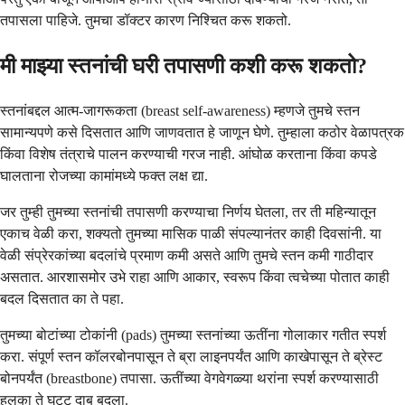
तपासला पाहिजे. तुमचा डॉक्टर कारण निश्चित करू शकतो.
मी माझ्या स्तनांची घरी तपासणी कशी करू शकतो?
स्तनांबद्दल आत्म-जागरूकता (breast self-awareness) म्हणजे तुमचे स्तन
सामान्यपणे कसे दिसतात आणि जाणवतात हे जाणून घेणे. तुम्हाला कठोर वेळापत्रक
किंवा विशेष तंत्राचे पालन करण्याची गरज नाही. आंघोळ करताना किंवा कपडे
घालताना रोजच्या कामांमध्ये फक्त लक्ष द्या.
जर तुम्ही तुमच्या स्तनांची तपासणी करण्याचा निर्णय घेतला, तर ती महिन्यातून
एकाच वेळी करा, शक्यतो तुमच्या मासिक पाळी संपल्यानंतर काही दिवसांनी. या
वेळी संप्रेरकांच्या बदलांचे प्रमाण कमी असते आणि तुमचे स्तन कमी गाठीदार
असतात. आरशासमोर उभे राहा आणि आकार, स्वरूप किंवा त्वचेच्या पोतात काही
बदल दिसतात का ते पहा.
तुमच्या बोटांच्या टोकांनी (pads) तुमच्या स्तनांच्या ऊतींना गोलाकार गतीत स्पर्श
करा. संपूर्ण स्तन कॉलरबोनपासून ते ब्रा लाइनपर्यंत आणि काखेपासून ते ब्रेस्ट
बोनपर्यंत (breastbone) तपासा. ऊतींच्या वेगवेगळ्या थरांना स्पर्श करण्यासाठी
हलका ते घट्ट दाब बदला.