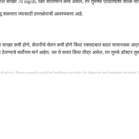
 साखर 70 mg/dL पेक्षा सातत्याने कमी असेल, तर तुमच्या प्रदात्याशी संपर्क सा
शवू शकतात ज्यासाठी हस्तक्षेपाची आवश्यकता आहे.
साखर कमी होणे, कॅलरीचे सेवन कमी होणे किंवा रक्तदाबात बदल यासारख्या अप्रत्य
 ठेवण्याचे सर्वोत्तम मार्ग आहेत. जर ते सतत किंवा तीव्र असेल, तर तुमचे डॉक्
ical advice. Always consult a qualified healthcare provider for diagnosis and treatment decisions