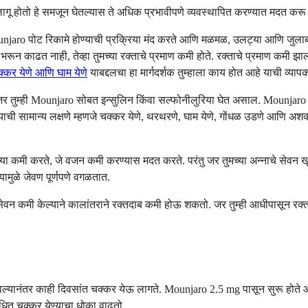
लागू होतो हे समजून घेतल्यास ते अधिक प्रभावीपणे व्यवस्थापित करण्यात मदत करू
unjaro पोट रिकामे होण्याची प्रक्रिया मंद करते आणि मळमळ, उलट्या आणि जुला
भरून काढत नाही, तेव्हा तुमच्या रक्ताचे प्रमाण कमी होते. रक्ताचे प्रमाण कमी झाल्याम
कर येणे आणि घाम येणे
याबद्दलचा हा मार्गदर्शक तुम्हाला काय होत आहे याची व्यापक
 तुम्ही Mounjaro सोबत इन्सुलिन किंवा सल्फोनीलुरिया घेत असाल. Mounjaro जे
ी सामान्य लक्षणे म्हणजे चक्कर येणे, थरथरणे, घाम येणे, गोंधळ उडणे आणि अशक्त
कमी करते, जे वजन कमी करण्यास मदत करते. परंतु जर तुमच्या अन्नाचे सेवन खूप 
यामुळे जेवण पूर्णपणे वगळतात.
कमी केल्याने कालांतराने रक्तदाब कमी होऊ शकतो. जर तुम्ही आधीपासून रक्तदाब
ल्यानंतर काही दिवसांत चक्कर येऊ लागते. Mounjaro 2.5 mg पासून सुरू होते आणि 
ंधित चक्कर येण्याचा धोका वाढतो.