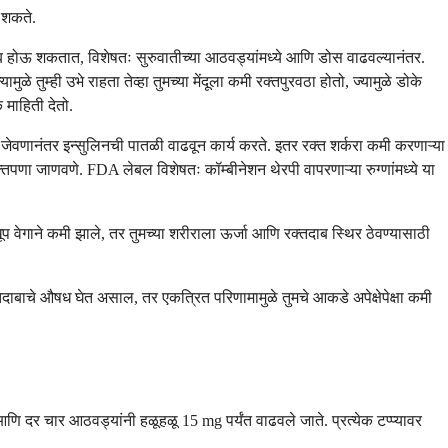
 शकते.
ब होऊ शकतात, विशेषतः सुरुवातीच्या आठवड्यांमध्ये आणि डोस वाढवल्यानंतर.
ुळे तुम्ही उभे राहता तेव्हा तुमच्या मेंदूला कमी रक्तपुरवठा होतो, ज्यामुळे डोके
 माहिती देतो.
वणानंतर इन्सुलिनची पातळी वाढवून कार्य करते. इतर रक्त शर्करा कमी करणाऱ्या
पणा जाणवणे. FDA लेबल विशेषतः कॉम्बीनेशन थेरपी वापरणाऱ्या रुग्णांमध्ये या
वेगाने कमी झाले, तर तुमच्या शरीराला ऊर्जा आणि रक्तदाब स्थिर ठेवण्यासाठी
ाचे औषध घेत असाल, तर एकत्रित परिणामामुळे तुमचे आकडे अपेक्षेपेक्षा कमी
दर चार आठवड्यांनी हळूहळू 15 mg पर्यंत वाढवले ​​जाते. प्रत्येक टप्प्यावर