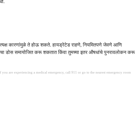
धा.
क्ष कारणांमुळे ते होऊ शकते. हायड्रेटेड राहणे, नियमितपणे जेवणे आणि
टर तुमचा डोस समायोजित करू शकतात किंवा तुमच्या इतर औषधांचे पुनरावलोकन करू
. If you are experiencing a medical emergency, call 911 or go to the nearest emergency room