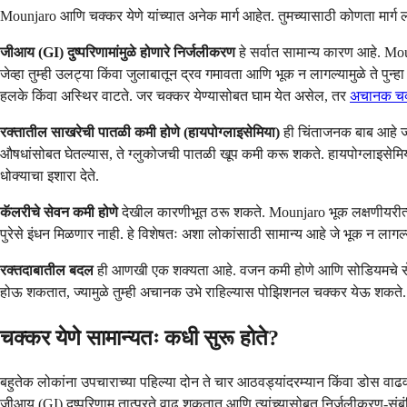
Mounjaro आणि चक्कर येणे यांच्यात अनेक मार्ग आहेत. तुमच्यासाठी कोणता मार्ग 
जीआय (GI) दुष्परिणामांमुळे होणारे निर्जलीकरण
हे सर्वात सामान्य कारण आहे. Mo
जेव्हा तुम्ही उलट्या किंवा जुलाबातून द्रव गमावता आणि भूक न लागल्यामुळे ते पुन्हा 
हलके किंवा अस्थिर वाटते. जर चक्कर येण्यासोबत घाम येत असेल, तर
अचानक चक्
रक्तातील साखरेची पातळी कमी होणे (हायपोग्लाइसेमिया)
ही चिंताजनक बाब आहे जर
औषधांसोबत घेतल्यास, ते ग्लुकोजची पातळी खूप कमी करू शकते. हायपोग्लाइसेमियाच
धोक्याचा इशारा देते.
कॅलरीचे सेवन कमी होणे
देखील कारणीभूत ठरू शकते. Mounjaro भूक लक्षणीयरीत्या 
पुरेसे इंधन मिळणार नाही. हे विशेषतः अशा लोकांसाठी सामान्य आहे जे भूक न लागल्
रक्तदाबातील बदल
ही आणखी एक शक्यता आहे. वजन कमी होणे आणि सोडियमचे सेवन 
होऊ शकतात, ज्यामुळे तुम्ही अचानक उभे राहिल्यास पोझिशनल चक्कर येऊ शकते.
चक्कर येणे सामान्यतः कधी सुरू होते?
बहुतेक लोकांना उपचाराच्या पहिल्या दोन ते चार आठवड्यांदरम्यान किंवा डोस वाढव
जीआय (GI) दुष्परिणाम तात्पुरते वाढू शकतात आणि त्यांच्यासोबत निर्जलीकरण-संब