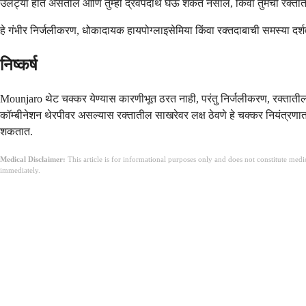
उलट्या होत असतील आणि तुम्ही द्रवपदार्थ घेऊ शकत नसाल, किंवा तुमची रक्तातील
हे गंभीर निर्जलीकरण, धोकादायक हायपोग्लाइसेमिया किंवा रक्तदाबाची समस्या दर्
निष्कर्ष
Mounjaro थेट चक्कर येण्यास कारणीभूत ठरत नाही, परंतु निर्जलीकरण, रक्तातील 
कॉम्बीनेशन थेरपीवर असल्यास रक्तातील साखरेवर लक्ष ठेवणे हे चक्कर नियंत्रणात
शकतात.
Medical Disclaimer:
This article is for informational purposes only and does not constitute med
immediately.