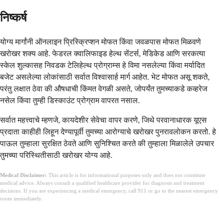
निष्कर्ष
योग्य मार्गांनी ऑनलाइन प्रिस्क्रिप्शन मोफत किंवा जवळपास मोफत मिळवणे
खरोखर शक्य आहे. फेडरल क्वालिफाइड हेल्थ सेंटर्स, मेडिकेड आणि सरकत्या
स्केल शुल्कासह निवडक टेलिहेल्थ प्रोग्राम्स हे विमा नसलेल्या किंवा मर्यादित
बजेट असलेल्या लोकांसाठी सर्वात विश्वासार्ह मार्ग आहेत. भेट मोफत असू शकते,
परंतु लक्षात ठेवा की औषधाची किंमत वेगळी असते, जोपर्यंत तुमच्याकडे कव्हरेज
नसेल किंवा तुम्ही डिस्काउंट प्रोग्राम वापरत नसाल.
सर्वात महत्त्वाचे म्हणजे, कायदेशीर सेवेचा वापर करणे, जिथे परवानाधारक यूएस
प्रदाता काहीही लिहून देण्यापूर्वी तुमच्या आरोग्याचे खरोखर पुनरावलोकन करतो. हे
पाऊल तुम्हाला सुरक्षित ठेवते आणि सुनिश्चित करते की तुम्हाला मिळालेले उपचार
तुमच्या परिस्थितीसाठी खरोखर योग्य आहे.
Medical Disclaimer:
This article is for informational purposes only and does not constitute
medical advice. Always consult a qualified healthcare provider for diagnosis and treatment
decisions. If you are experiencing a medical emergency, call 911 or go to the nearest emergency
room immediately.