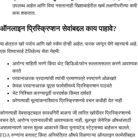
उपलब्ध आहेत आणि विमा नसतानाही खिशाबाहेरील खर्च लक्षणीयरीत्या कमी
करू शकतात.
ऑनलाइन प्रिस्क्रिप्शन सेवांबद्दल काय पाहावे?
या क्षेत्रात खरे पर्याय आणि खरे स्कॅम दोन्ही आहेत. फरक जाणून घेणे महत्त्वाचे आहे.
एक विश्वासार्ह टेलिहेल्थ सेवा नेहमी:
आरोग्य माहिती भरणे किंवा थेट व्हिडिओ/फोन सल्लामसलत करणे आवश्यक
करते
परवानाधारक प्रदात्यांची त्यांची प्रमाणपत्रे स्पष्टपणे ओळखते
केवळ परवानाधारक यूएस फार्मसीमध्ये प्रिस्क्रिप्शन पाठवते
भेट निश्चित करण्यापूर्वी पारदर्शक किंमत दर्शवते
कोणत्याही मूल्यांकनाशिवाय प्रिस्क्रिप्शनचे वचन कधीही देत ​​नाही
कोणत्याही वेबसाइटबद्दल सावधगिरी बाळगा जी त्वरित खरेदीवर प्रिस्क्रिप्शनचे
वचन देते, आरोग्य प्रश्नावलीची आवश्यकता नाही, मूलभूत जेनेरिक औषधांसाठी
असामान्यपणे जास्त शुल्क आकारते किंवा युनायटेड स्टेट्सच्या बाहेरून चालते.
FDA रुग्णांना बनावट किंवा अनियंत्रित औषधे विकणाऱ्या ऑनलाइन फार्मसींबद्दल