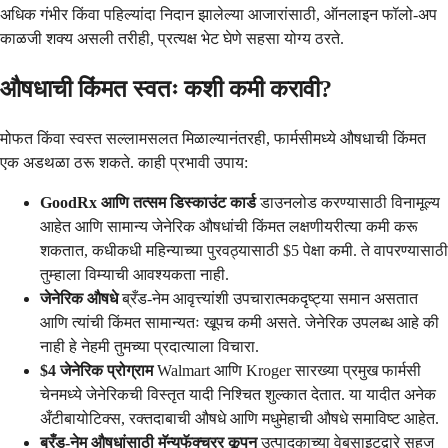
अधिक गंभीर किंवा पहिल्यांदा निदान झालेल्या आजारांसाठी, ऑनलाइन फॉलो-अप
काळजी शक्य असली तरीही, प्रत्यक्ष भेट घेणे सहसा योग्य ठरते.
औषधाची किंमत स्वतः कशी कमी करावी?
मोफत किंवा स्वस्त सल्लामसलत मिळाल्यानंतरही, फार्मसीमध्ये औषधाची किंमत
एक अडथळा ठरू शकते. काही प्रभावी उपाय:
GoodRx आणि तत्सम डिस्काउंट कार्ड
डाउनलोड करण्यासाठी विनामूल्य
आहेत आणि सामान्य जेनेरिक औषधांची किंमत लक्षणीयरीत्या कमी करू
शकतात, कधीकधी महिन्याच्या पुरवठ्यासाठी $5 पेक्षा कमी. ते वापरण्यासाठी
तुम्हाला विम्याची आवश्यकता नाही.
जेनेरिक औषधे
ब्रँड-नेम आवृत्त्यांशी उपचारात्मकदृष्ट्या समान असतात
आणि त्यांची किंमत सामान्यतः खूपच कमी असते. जेनेरिक उपलब्ध आहे की
नाही हे नेहमी तुमच्या प्रदात्याला विचारा.
$4 जेनेरिक प्रोग्राम
Walmart आणि Kroger सारख्या प्रमुख फार्मसी
चेनमध्ये जेनेरिकची विस्तृत यादी निश्चित शुल्कात देतात. या यादीत अनेक
अँटीबायोटिक्स, रक्तदाबाची औषधे आणि मधुमेहाची औषधे समाविष्ट आहेत.
ब्रँड-नेम औषधांसाठी मॅन्युफॅक्चरर कूपन
उत्पादकाच्या वेबसाइटद्वारे सहज