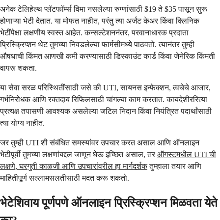
अनेक टेलिहेल्थ प्लॅटफॉर्म्स विमा नसलेल्या रुग्णांसाठी $19 ते $35 पासून सुरू
होणाऱ्या भेटी देतात. या मोफत नाहीत, परंतु त्या अर्जंट केअर किंवा क्लिनिक
भेटींपेक्षा लक्षणीय स्वस्त आहेत. कन्सल्टेशननंतर, परवानाधारक प्रदाता
प्रिस्क्रिप्शन थेट तुमच्या निवडलेल्या फार्मसीमध्ये पाठवतो. त्यानंतर तुम्ही
औषधाची किंमत आणखी कमी करण्यासाठी डिस्काउंट कार्ड किंवा जेनेरिक किंमती
वापरू शकता.
या सेवा सरळ परिस्थितींसाठी जसे की UTI, सायनस इन्फेक्शन, त्वचेचे आजार,
गर्भनिरोधक आणि रक्तदाब रिफिलसाठी चांगल्या काम करतात. कायदेशीररित्या
प्रत्यक्ष तपासणी आवश्यक असलेल्या जटिल निदान किंवा नियंत्रित पदार्थांसाठी
त्या योग्य नाहीत.
जर तुम्ही UTI शी संबंधित समस्यांवर उपचार करत असाल आणि ऑनलाइन
भेटीपूर्वी तुमच्या लक्षणांबद्दल जाणून घेऊ इच्छित असाल, तर
ऑगस्टमधील UTI ची
लक्षणे, घरगुती काळजी आणि उपचारांवरील हा मार्गदर्शक
तुम्हाला तयार आणि
माहितीपूर्ण सल्लामसलतीसाठी मदत करू शकतो.
भेटेशिवाय पूर्णपणे ऑनलाइन प्रिस्क्रिप्शन मिळवता येते