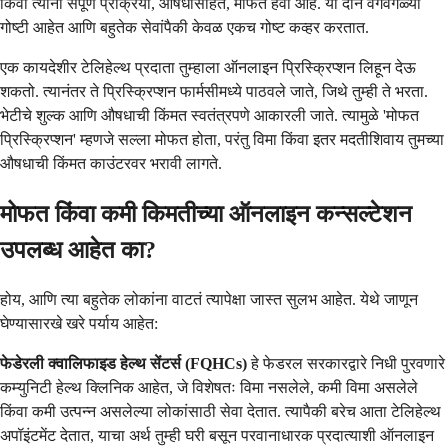
किंवा त्यांना संपूर्ण प्रक्रिया, औषधांसहित, मोफत हवी आहे. या दोन वेगवेगळ्या
गोष्टी आहेत आणि बहुतेक सेवांपैकी केवळ एकच गोष्ट कव्हर करतात.
एक कायदेशीर टेलिहेल्थ प्रदाता तुम्हाला ऑनलाइन प्रिस्क्रिप्शन लिहून देऊ
शकतो. त्यानंतर ते प्रिस्क्रिप्शन फार्मसीमध्ये पाठवले जाते, जिथे तुम्ही ते भरता.
भेटीचे शुल्क आणि औषधाची किंमत स्वतंत्रपणे आकारली जाते. त्यामुळे 'मोफत
प्रिस्क्रिप्शन' म्हणजे सल्ला मोफत होता, परंतु विमा किंवा इतर मदतीशिवाय तुमच्या
औषधाची किंमत काउंटरवर भरावी लागते.
मोफत किंवा कमी किमतीच्या ऑनलाइन कन्सल्टेशन
उपलब्ध आहेत का?
होय, आणि त्या बहुतेक लोकांना वाटतं त्यापेक्षा जास्त सुलभ आहेत. येथे जाणून
घेण्यासारखे खरे पर्याय आहेत:
फेडेरली क्वालिफाइड हेल्थ सेंटर्स (FQHCs)
हे फेडरल सरकारद्वारे निधी पुरवणारे
कम्युनिटी हेल्थ क्लिनिक आहेत, जे विशेषतः विमा नसलेले, कमी विमा असलेले
किंवा कमी उत्पन्न असलेल्या लोकांसाठी सेवा देतात. त्यापैकी बरेच आता टेलिहेल्थ
अपॉइंटमेंट देतात, याचा अर्थ तुम्ही घरी बसून परवानाधारक प्रदात्याशी ऑनलाइन