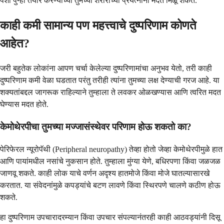
पेशी पुन्हा तयार करण्याच्या तुमच्या शरीराच्या प्रयत्नांना मदत मिळू शकते.
काही कमी सामान्य पण महत्त्वाचे दुष्परिणाम कोणते
आहेत?
जरी बहुतेक लोकांना आपण चर्चा केलेल्या दुष्परिणामांचा अनुभव येतो, तरी काही
दुष्परिणाम कमी वेळा घडतात परंतु तरीही त्यांना तुमच्या लक्ष देण्याची गरज आहे. या
शक्यतांबद्दल जागरूक राहिल्याने तुम्हाला ते लवकर ओळखण्यास आणि त्वरित मदत
घेण्यास मदत होते.
केमोथेरपीचा तुमच्या मज्जासंस्थेवर परिणाम होऊ शकतो का?
पेरिफेरल न्यूरोपॅथी (Peripheral neuropathy) तेव्हा होतो जेव्हा केमोथेरपीमुळे हात
आणि पायांमधील नसांचे नुकसान होते. तुम्हाला मुंग्या येणे, बधिरपणा किंवा जळजळ
जाणवू शकते. काही लोक याचे वर्णन अदृश्य हातमोजे किंवा मोजे घातल्यासारखे
करतात. या संवेदनांमुळे कपड्यांचे बटण लावणे किंवा स्थिरपणे चालणे कठीण होऊ
शकते.
हा दुष्परिणाम उपचारादरम्यान किंवा उपचार संपल्यानंतरही काही आठवड्यांनी दिसू