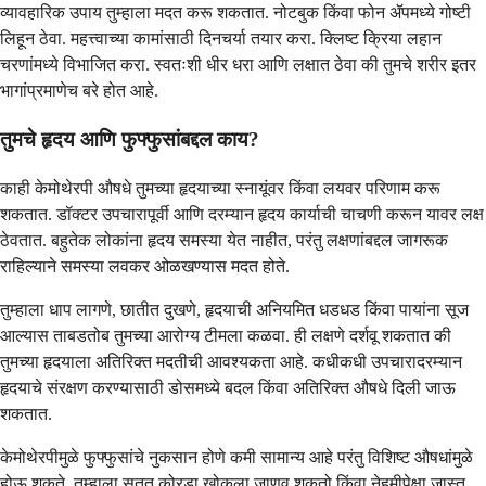
व्यावहारिक उपाय तुम्हाला मदत करू शकतात. नोटबुक किंवा फोन ॲपमध्ये गोष्टी
लिहून ठेवा. महत्त्वाच्या कामांसाठी दिनचर्या तयार करा. क्लिष्ट क्रिया लहान
चरणांमध्ये विभाजित करा. स्वतःशी धीर धरा आणि लक्षात ठेवा की तुमचे शरीर इतर
भागांप्रमाणेच बरे होत आहे.
तुमचे हृदय आणि फुफ्फुसांबद्दल काय?
काही केमोथेरपी औषधे तुमच्या हृदयाच्या स्नायूंवर किंवा लयवर परिणाम करू
शकतात. डॉक्टर उपचारापूर्वी आणि दरम्यान हृदय कार्याची चाचणी करून यावर लक्ष
ठेवतात. बहुतेक लोकांना हृदय समस्या येत नाहीत, परंतु लक्षणांबद्दल जागरूक
राहिल्याने समस्या लवकर ओळखण्यास मदत होते.
तुम्हाला धाप लागणे, छातीत दुखणे, हृदयाची अनियमित धडधड किंवा पायांना सूज
आल्यास ताबडतोब तुमच्या आरोग्य टीमला कळवा. ही लक्षणे दर्शवू शकतात की
तुमच्या हृदयाला अतिरिक्त मदतीची आवश्यकता आहे. कधीकधी उपचारादरम्यान
हृदयाचे संरक्षण करण्यासाठी डोसमध्ये बदल किंवा अतिरिक्त औषधे दिली जाऊ
शकतात.
केमोथेरपीमुळे फुफ्फुसांचे नुकसान होणे कमी सामान्य आहे परंतु विशिष्ट औषधांमुळे
होऊ शकते. तुम्हाला सतत कोरडा खोकला जाणवू शकतो किंवा नेहमीपेक्षा जास्त