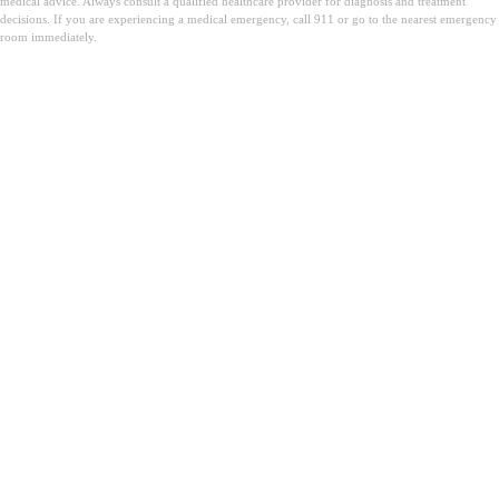
medical advice. Always consult a qualified healthcare provider for diagnosis and treatment
decisions. If you are experiencing a medical emergency, call 911 or go to the nearest emergency
room immediately.