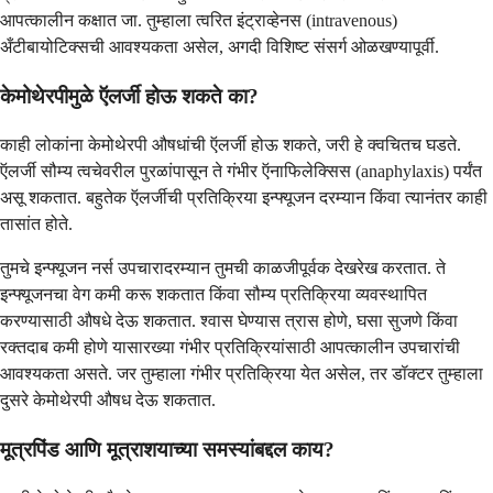
आपत्कालीन कक्षात जा. तुम्हाला त्वरित इंट्राव्हेनस (intravenous)
अँटीबायोटिक्सची आवश्यकता असेल, अगदी विशिष्ट संसर्ग ओळखण्यापूर्वी.
केमोथेरपीमुळे ऍलर्जी होऊ शकते का?
काही लोकांना केमोथेरपी औषधांची ऍलर्जी होऊ शकते, जरी हे क्वचितच घडते.
ऍलर्जी सौम्य त्वचेवरील पुरळांपासून ते गंभीर ऍनाफिलेक्सिस (anaphylaxis) पर्यंत
असू शकतात. बहुतेक ऍलर्जीची प्रतिक्रिया इन्फ्यूजन दरम्यान किंवा त्यानंतर काही
तासांत होते.
तुमचे इन्फ्यूजन नर्स उपचारादरम्यान तुमची काळजीपूर्वक देखरेख करतात. ते
इन्फ्यूजनचा वेग कमी करू शकतात किंवा सौम्य प्रतिक्रिया व्यवस्थापित
करण्यासाठी औषधे देऊ शकतात. श्वास घेण्यास त्रास होणे, घसा सुजणे किंवा
रक्तदाब कमी होणे यासारख्या गंभीर प्रतिक्रियांसाठी आपत्कालीन उपचारांची
आवश्यकता असते. जर तुम्हाला गंभीर प्रतिक्रिया येत असेल, तर डॉक्टर तुम्हाला
दुसरे केमोथेरपी औषध देऊ शकतात.
मूत्रपिंड आणि मूत्राशयाच्या समस्यांबद्दल काय?