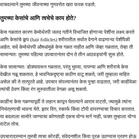
वाचवल्याने तुमच्या जीवनाच्या गुणवत्तेत खरा फरक पडतो.
तुमच्या केसांचे आणि त्वचेचे काय होते?
केस गळतात कारण केमोथेरपी जलद गतीने विभाजित होणाऱ्या पेशींना लक्ष्य करते
आणि केसांचे कूप (hair follicles) शरीरातील सर्वात वेगाने वाढणाऱ्या पेशींपैकी
आहेत. सर्व केमोथेरपी औषधांमुळे केस गळत नाहीत आणि जेव्हा गळतात, तेव्हा ती
सामान्यतः तुमच्या पहिल्या उपचारानंतर दोन ते तीन आठवड्यांनी सुरू होते.
केस सामान्यतः डोक्यावरून गळतात, परंतु भुवया, पापण्या आणि शरीराचे केस
देखील गळू शकतात. हे भावनिकदृष्ट्या कठीण वाटू शकते, जरी तुम्हाला माहित
असेल की ते तात्पुरते आहे. उपचार संपल्यानंतर केस पुन्हा वाढतात, जरी काहीवेळा
त्यांची ठेवण किंवा रंग सुरुवातीला वेगळा असू शकतो.
काहींना केस गळण्यापूर्वी ते लहान कापून घेतल्याने आराम वाटतो, ज्यामुळे त्यांना
नियंत्रणाची भावना येते. इतर विग, स्कार्फ किंवा टोपी वापरण्याचा विचार करतात.
या बदलाला सामोरे जाण्याचा कोणताही एकच योग्य मार्ग नाही, फक्त तुम्हाला योग्य
वाटेल तोच.
उपचारादरम्यान तुमची त्वचा कोरडी, संवेदनशील किंवा पुरळ उठण्यास प्रवण होऊ