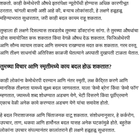
शकतो. काही केमोथेरपी औषधे इतरांपेक्षा न्यूरोपॅथी होण्यास अधिक कारणीभूत
ठरतात. चांगली बातमी अशी आहे की, बऱ्याच लोकांसाठी, हे लक्षणे हळूहळू
महिन्याभरात सुधारतात, जरी काही बदल कायम राहू शकतात.
तुम्हाला ही लक्षणे दिसल्यास ताबडतोब तुमच्या डॉक्टरांना सांगा. ते तुमच्या औषधांचा
डोस समायोजित करू शकतात किंवा वेगळे औषध देऊ शकतात. फिजिओथेरपी
आणि सौम्य व्यायाम ताकद आणि समन्वय राखण्यास मदत करू शकतात. गरम वस्तू
आणि तीक्ष्ण साधनांची अतिरिक्त काळजी घेतल्याने अपघाती दुखापती टाळता येतात.
तुमच्या विचार आणि स्मृतीमध्ये काय बदल होऊ शकतात?
काही लोकांना केमोथेरपी दरम्यान आणि नंतर स्मृती, लक्ष केंद्रित करणे आणि
मानसिक तीक्ष्णता यामध्ये सूक्ष्म बदल जाणवतात. याला 'केमो ब्रेन' किंवा 'केमो फॉग'
म्हणतात, ज्यामध्ये शब्द शोधण्यात अडचण येणे, भेटी विसरणे किंवा पूर्वीप्रमाणे
एकाच वेळी अनेक कामे करण्यात अडचण येणे यांचा समावेश होतो.
हे बदल निराशाजनक आणि चिंताजनक वाटू शकतात. संशोधनानुसार, हे कर्करोग,
उपचार, ताण, थकवा आणि हार्मोनल बदल यासह अनेक घटकांमुळे होते. बहुतेक
लोकांना उपचार संपल्यानंतर कालांतराने ही लक्षणे हळूहळू सुधारतात.