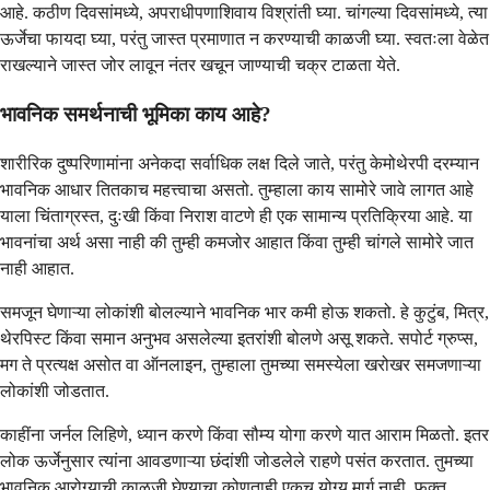
आहे. कठीण दिवसांमध्ये, अपराधीपणाशिवाय विश्रांती घ्या. चांगल्या दिवसांमध्ये, त्या
ऊर्जेचा फायदा घ्या, परंतु जास्त प्रमाणात न करण्याची काळजी घ्या. स्वतःला वेळेत
राखल्याने जास्त जोर लावून नंतर खचून जाण्याची चक्र टाळता येते.
भावनिक समर्थनाची भूमिका काय आहे?
शारीरिक दुष्परिणामांना अनेकदा सर्वाधिक लक्ष दिले जाते, परंतु केमोथेरपी दरम्यान
भावनिक आधार तितकाच महत्त्वाचा असतो. तुम्हाला काय सामोरे जावे लागत आहे
याला चिंताग्रस्त, दुःखी किंवा निराश वाटणे ही एक सामान्य प्रतिक्रिया आहे. या
भावनांचा अर्थ असा नाही की तुम्ही कमजोर आहात किंवा तुम्ही चांगले सामोरे जात
नाही आहात.
समजून घेणाऱ्या लोकांशी बोलल्याने भावनिक भार कमी होऊ शकतो. हे कुटुंब, मित्र,
थेरपिस्ट किंवा समान अनुभव असलेल्या इतरांशी बोलणे असू शकते. सपोर्ट ग्रुप्स,
मग ते प्रत्यक्ष असोत वा ऑनलाइन, तुम्हाला तुमच्या समस्येला खरोखर समजणाऱ्या
लोकांशी जोडतात.
काहींना जर्नल लिहिणे, ध्यान करणे किंवा सौम्य योगा करणे यात आराम मिळतो. इतर
लोक ऊर्जेनुसार त्यांना आवडणाऱ्या छंदांशी जोडलेले राहणे पसंत करतात. तुमच्या
भावनिक आरोग्याची काळजी घेण्याचा कोणताही एकच योग्य मार्ग नाही, फक्त