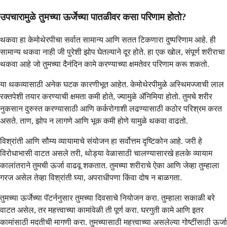
उपचारामुळे तुमच्या ऊर्जेच्या पातळीवर कसा परिणाम होतो?
थकवा हा केमोथेरपीचा सर्वात सामान्य आणि सतत टिकणारा दुष्परिणाम आहे. ही
सामान्य थकवा नाही जी पुरेशी झोप घेतल्याने दूर होते. हा एक खोल, संपूर्ण शरीराचा
थकवा आहे जो तुमच्या दैनंदिन कामे करण्याच्या क्षमतेवर परिणाम करू शकतो.
या थकव्यासाठी अनेक घटक कारणीभूत आहेत. केमोथेरपीमुळे अस्थिमज्जाची लाल
रक्तपेशी तयार करण्याची क्षमता कमी होते, ज्यामुळे ॲनिमिया होतो. तुमचे शरीर
नुकसान दुरुस्त करण्यासाठी आणि कर्करोगाशी लढण्यासाठी कठोर परिश्रम करत
असते. ताण, झोप न लागणे आणि भूक कमी होणे यामुळे थकवा वाढतो.
विश्रांती आणि सौम्य व्यायामाचे संयोजन हा सर्वोत्तम दृष्टिकोन आहे. जरी हे
विरोधाभासी वाटत असले तरी, थोड्या वेळासाठी चालण्यासारखे हलके व्यायाम
कालांतराने तुमची ऊर्जा वाढवू शकतात. तुमच्या शरीराचे ऐका आणि जेव्हा तुम्हाला
गरज असेल तेव्हा विश्रांती घ्या, अपराधीपणा किंवा दोष न बाळगता.
तुमच्या ऊर्जेच्या पॅटर्ननुसार तुमच्या दिवसाचे नियोजन करा. तुम्हाला सकाळी बरे
वाटत असेल, तर महत्त्वाच्या कामांवेळी ती पूर्ण करा. घरगुती कामे आणि इतर
कामांसाठी मदतीची मागणी करा. तुमच्यासाठी महत्त्वाच्या असलेल्या गोष्टींसाठी ऊर्जा