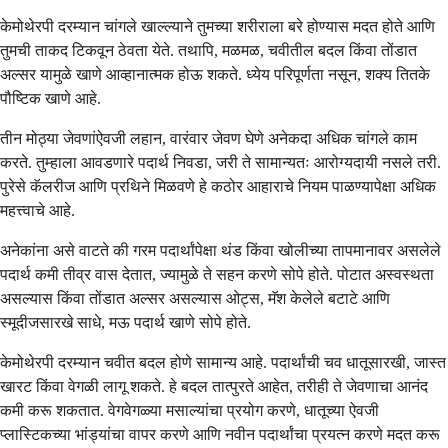
केमोथेरपी दरम्यान चांगले खाल्ल्याने तुमच्या शरीराला बरे होण्यास मदत होते आणि
तुमची ताकद टिकवून ठेवता येते. तथापि, मळमळ, चवीतील बदल किंवा तोंडात
अल्सर यामुळे खाणे आव्हानात्मक होऊ शकते. ध्येय परिपूर्णता नसून, शक्य तितके
पौष्टिक खाणे आहे.
तीन मोठ्या जेवणांऐवजी लहान, वारंवार जेवण घेणे अनेकदा अधिक चांगले काम
करते. तुम्हाला आवडणारे पदार्थ निवडा, जरी ते सामान्यतः आरोग्यदायी नसले तरी.
पुरेसे कॅलरीज आणि प्रथिने मिळवणे हे कठोर आहाराचे नियम पाळण्यापेक्षा अधिक
महत्त्वाचे आहे.
अनेकांना असे वाटते की गरम पदार्थांपेक्षा थंड किंवा खोलीच्या तापमानावर असलेले
पदार्थ कमी तीव्र वास देतात, ज्यामुळे ते सहन करणे सोपे होते. पोटात अस्वस्थता
असल्यास किंवा तोंडात अल्सर असल्यास ओट्स, मॅश केलेले बटाटे आणि
स्मूदीजसारखे साधे, मऊ पदार्थ खाणे सोपे होते.
केमोथेरपी दरम्यान चवीत बदल होणे सामान्य आहे. पदार्थांची चव धातूसारखी, जास्त
खारट किंवा वेगळी लागू शकते. हे बदल तात्पुरते आहेत, तरीही ते जेवणाचा आनंद
कमी करू शकतात. वेगवेगळ्या मसाल्यांचा प्रयोग करणे, धातूच्या ऐवजी
प्लास्टिकच्या भांड्यांचा वापर करणे आणि नवीन पदार्थांचा प्रयत्न करणे मदत करू