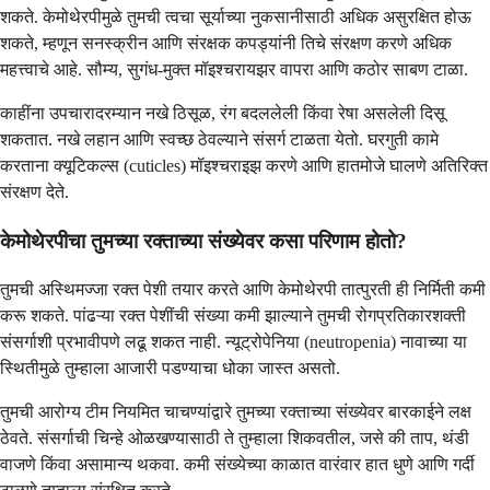
शकते. केमोथेरपीमुळे तुमची त्वचा सूर्याच्या नुकसानीसाठी अधिक असुरक्षित होऊ
शकते, म्हणून सनस्क्रीन आणि संरक्षक कपड्यांनी तिचे संरक्षण करणे अधिक
महत्त्वाचे आहे. सौम्य, सुगंध-मुक्त मॉइश्चरायझर वापरा आणि कठोर साबण टाळा.
काहींना उपचारादरम्यान नखे ठिसूळ, रंग बदललेली किंवा रेषा असलेली दिसू
शकतात. नखे लहान आणि स्वच्छ ठेवल्याने संसर्ग टाळता येतो. घरगुती कामे
करताना क्यूटिकल्स (cuticles) मॉइश्चराइझ करणे आणि हातमोजे घालणे अतिरिक्त
संरक्षण देते.
केमोथेरपीचा तुमच्या रक्ताच्या संख्येवर कसा परिणाम होतो?
तुमची अस्थिमज्जा रक्त पेशी तयार करते आणि केमोथेरपी तात्पुरती ही निर्मिती कमी
करू शकते. पांढऱ्या रक्त पेशींची संख्या कमी झाल्याने तुमची रोगप्रतिकारशक्ती
संसर्गाशी प्रभावीपणे लढू शकत नाही. न्यूट्रोपेनिया (neutropenia) नावाच्या या
स्थितीमुळे तुम्हाला आजारी पडण्याचा धोका जास्त असतो.
तुमची आरोग्य टीम नियमित चाचण्यांद्वारे तुमच्या रक्ताच्या संख्येवर बारकाईने लक्ष
ठेवते. संसर्गाची चिन्हे ओळखण्यासाठी ते तुम्हाला शिकवतील, जसे की ताप, थंडी
वाजणे किंवा असामान्य थकवा. कमी संख्येच्या काळात वारंवार हात धुणे आणि गर्दी