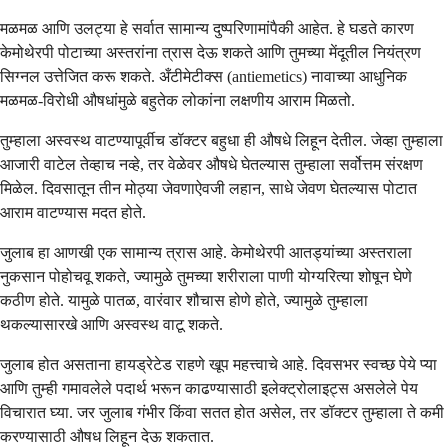
मळमळ आणि उलट्या हे सर्वात सामान्य दुष्परिणामांपैकी आहेत. हे घडते कारण
केमोथेरपी पोटाच्या अस्तरांना त्रास देऊ शकते आणि तुमच्या मेंदूतील नियंत्रण
सिग्नल उत्तेजित करू शकते. अँटीमेटीक्स (antiemetics) नावाच्या आधुनिक
मळमळ-विरोधी औषधांमुळे बहुतेक लोकांना लक्षणीय आराम मिळतो.
तुम्हाला अस्वस्थ वाटण्यापूर्वीच डॉक्टर बहुधा ही औषधे लिहून देतील. जेव्हा तुम्हाला
आजारी वाटेल तेव्हाच नव्हे, तर वेळेवर औषधे घेतल्यास तुम्हाला सर्वोत्तम संरक्षण
मिळेल. दिवसातून तीन मोठ्या जेवणाऐवजी लहान, साधे जेवण घेतल्यास पोटात
आराम वाटण्यास मदत होते.
जुलाब हा आणखी एक सामान्य त्रास आहे. केमोथेरपी आतड्यांच्या अस्तराला
नुकसान पोहोचवू शकते, ज्यामुळे तुमच्या शरीराला पाणी योग्यरित्या शोषून घेणे
कठीण होते. यामुळे पातळ, वारंवार शौचास होणे होते, ज्यामुळे तुम्हाला
थकल्यासारखे आणि अस्वस्थ वाटू शकते.
जुलाब होत असताना हायड्रेटेड राहणे खूप महत्त्वाचे आहे. दिवसभर स्वच्छ पेये प्या
आणि तुम्ही गमावलेले पदार्थ भरून काढण्यासाठी इलेक्ट्रोलाइट्स असलेले पेय
विचारात घ्या. जर जुलाब गंभीर किंवा सतत होत असेल, तर डॉक्टर तुम्हाला ते कमी
करण्यासाठी औषध लिहून देऊ शकतात.