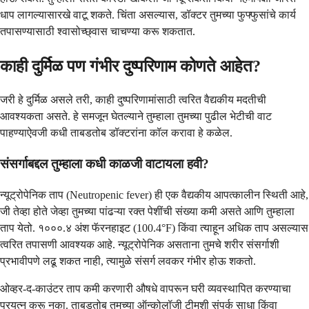
धाप लागल्यासारखे वाटू शकते. चिंता असल्यास, डॉक्टर तुमच्या फुफ्फुसांचे कार्य
तपासण्यासाठी श्वासोच्छ्वास चाचण्या करू शकतात.
काही दुर्मिळ पण गंभीर दुष्परिणाम कोणते आहेत?
जरी हे दुर्मिळ असले तरी, काही दुष्परिणामांसाठी त्वरित वैद्यकीय मदतीची
आवश्यकता असते. हे समजून घेतल्याने तुम्हाला तुमच्या पुढील भेटीची वाट
पाहण्याऐवजी कधी ताबडतोब डॉक्टरांना कॉल करावा हे कळेल.
संसर्गाबद्दल तुम्हाला कधी काळजी वाटायला हवी?
न्यूट्रोपेनिक ताप (Neutropenic fever) ही एक वैद्यकीय आपत्कालीन स्थिती आहे,
जी तेव्हा होते जेव्हा तुमच्या पांढऱ्या रक्त पेशींची संख्या कमी असते आणि तुम्हाला
ताप येतो. १०००.४ अंश फॅरनहाइट (100.4°F) किंवा त्याहून अधिक ताप असल्यास
त्वरित तपासणी आवश्यक आहे. न्यूट्रोपेनिक असताना तुमचे शरीर संसर्गाशी
प्रभावीपणे लढू शकत नाही, त्यामुळे संसर्ग लवकर गंभीर होऊ शकतो.
ओव्हर-द-काउंटर ताप कमी करणारी औषधे वापरून घरी व्यवस्थापित करण्याचा
प्रयत्न करू नका. ताबडतोब तुमच्या ऑन्कोलॉजी टीमशी संपर्क साधा किंवा