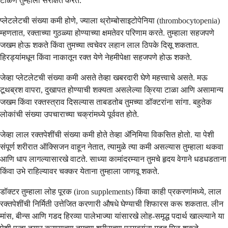
टाळणे तुम्हाला संरक्षित करते.
प्लेटलेटची संख्या कमी होणे, ज्याला थ्रोम्बोसाइटोपेनिया (thrombocytopenia)
म्हणतात, रक्ताच्या गुठळ्या होण्याच्या क्षमतेवर परिणाम करते. तुम्हाला सहजपणे
जखम होऊ शकते किंवा तुमच्या त्वचेवर लहान लाल ठिपके दिसू शकतात.
हिरड्यांमधून किंवा नाकातून रक्त येणे नेहमीपेक्षा सहजपणे होऊ शकते.
जेव्हा प्लेटलेटची संख्या कमी असते तेव्हा खबरदारी घेणे महत्त्वाचे असते. मऊ
टूथब्रश वापरा, दुखापत होण्याची शक्यता असलेल्या क्रिया टाळा आणि असामान्य
जखम किंवा रक्तस्त्राव दिसल्यास ताबडतोब तुमच्या डॉक्टरांना सांगा. बहुतेक
लोकांची संख्या उपचाराच्या चक्रांमध्ये पूर्ववत होते.
जेव्हा लाल रक्तपेशींची संख्या कमी होते तेव्हा ॲनिमिया विकसित होतो. या पेशी
संपूर्ण शरीरात ऑक्सिजन वाहून नेतात, त्यामुळे त्या कमी असल्यास तुम्हाला थकवा
आणि धाप लागल्यासारखे वाटते. साध्या कामांदरम्यान तुमचे हृदय वेगाने धडधडताना
किंवा उभे राहिल्यावर चक्कर येताना तुम्हाला जाणवू शकते.
डॉक्टर तुम्हाला लोह पूरक (iron supplements) किंवा काही प्रकरणांमध्ये, लाल
रक्तपेशींची निर्मिती उत्तेजित करणारी औषधे घेण्याची शिफारस करू शकतात. लीन
मांस, बीन्स आणि गडद हिरव्या पालेभाज्या यांसारखे लोह-समृद्ध पदार्थ खाल्ल्याने या