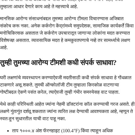
तुम्हाला आधार देणारे काय आहे ते महत्त्वाचे आहे.
मानसिक आरोग्य संसाधनांबद्दल तुमच्या आरोग्य टीमला विचारण्यास अजिबात
संकोच करू नका. अनेक कर्करोग केंद्रांमध्ये समुपदेशक, सामाजिक कार्यकर्ते किंवा
मनोचिकित्सक असतात जे कर्करोग उपचारातून जाणाऱ्या लोकांना मदत करण्यात
विशेषज्ज्ञ असतात. व्यावसायिक मदत हे कमकुवतपणाचे नव्हे तर सामर्थ्याचे लक्षण
आहे.
तुम्ही तुमच्या आरोग्य टीमशी कधी संपर्क साधावा?
घरी लक्षणांचे व्यवस्थापन करण्याऐवजी मदतीसाठी कधी संपर्क साधावा हे गोंधळात
टाकणारे असू शकते. तुमची ऑन्कोलॉजी टीम तुम्हाला किरकोळ वाटणाऱ्या
गोष्टीबद्दल ऐकणे पसंत करेल, त्याऐवजी तुम्ही गंभीर समस्येसह वाट पाहता.
येथे काही परिस्थिती आहेत ज्यांना नेहमी डॉक्टरांना कॉल करण्याची गरज असते. ही
लक्षणे गुंतागुंत दर्शवू शकतात ज्यांना त्वरित लक्ष देण्याची आवश्यकता आहे, म्हणून ते
स्वतःहून सुधारतील याची वाट पाहू नका.
ताप १०००.४ अंश फॅरनहाइट (100.4°F) किंवा त्याहून अधिक