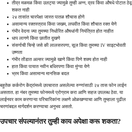
तीव्र मळमळ किंवा उलट्या ज्यामुळे तुम्ही अन्न, द्रव किंवा औषधे पोटात ठेवू
शकत नाही
२४ तासांत चारपेक्षा जास्त पातळ शौचास होणे
असामान्य रक्तस्त्राव किंवा जखम, लघवीत किंवा शौचात रक्त येणे
गंभीर वेदना ज्या तुमच्या निर्धारित औषधांनी नियंत्रित होत नाहीत
धाप लागणे किंवा छातीत दुखणे
संसर्गाची चिन्हे जसे की लालसरपणा, सूज किंवा तुमच्या IV साइटभोवती
उष्णता
गंभीर तोंडात अल्सर ज्यामुळे खाणे किंवा पिणे शक्य होत नाही
हात किंवा पायात नवीन बधिरपणा किंवा मुंग्या येणे
भ्रम किंवा असामान्य मानसिक बदल
बहुतेक कर्करोग केंद्रांमध्ये उपचारात असलेल्या रुग्णांसाठी २४ तास फोन लाईन
असतात. हा नंबर तुमच्या फोनमध्ये प्रोग्राम करा आणि सहज उपलब्ध ठेवा. या
लाईनवर काम करणाऱ्या परिचारिकांना लक्षणे ओळखण्याचा आणि तुम्हाला पुढील
चरणांबद्दल मार्गदर्शन करण्याचा अनुभव असतो.
उपचार संपल्यानंतर तुम्ही काय अपेक्षा करू शकता?