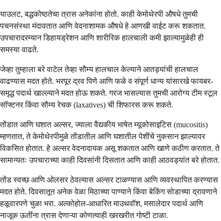
याउलट, बद्धकोष्ठतेचा त्रास अनेकांना होतो. काही केमोथेरपी औषधे तुमची
पचनसंस्था मंदावतात आणि वेदनाशामक औषधे हे आणखी वाईट करू शकतात.
उपचारादरम्यान डिहायड्रेशन आणि शारीरिक हालचाली कमी झाल्यामुळेही ही
समस्या वाढते.
जेव्हा तुम्हाला बरे वाटेल तेव्हा सौम्य हालचाल केल्याने आतड्यांची हालचाल
वाढण्यास मदत होते. भरपूर द्रव पिणे आणि फळे व संपूर्ण धान्य यांसारखे फायबर-
समृद्ध पदार्थ खाल्ल्याने मदत होऊ शकते. गरज भासल्यास तुमची आरोग्य टीम स्टूल
सॉफ्टनर किंवा सौम्य रेचक (laxatives) ची शिफारस करू शकते.
तोंडात आणि घशात अल्सर, ज्याला वैद्यकीय भाषेत म्यूकोसाइटिस (mucositis)
म्हणतात, ते केमोथेरपीमुळे तोंडातील आणि घशातील पेशींचे नुकसान झाल्यावर
विकसित होतात. हे अल्सर वेदनादायक असू शकतात आणि खाणे कठीण करतात. ते
सामान्यतः उपचाराच्या काही दिवसांनी दिसतात आणि काही आठवड्यांत बरे होतात.
तोंड स्वच्छ आणि ओलसर ठेवल्यास अल्सर टाळण्यास आणि व्यवस्थापित करण्यास
मदत होते. दिवसातून अनेक वेळा मिठाच्या पाण्याने किंवा बेकिंग सोडाच्या द्रावणाने
हळूवारपणे चुळा भरा. अल्कोहोल-आधारित माउथवॉश, मसालेदार पदार्थ आणि
नाजूक ऊतींना त्रास देणाऱ्या कोणत्याही खरखरीत गोष्टी टाळा.