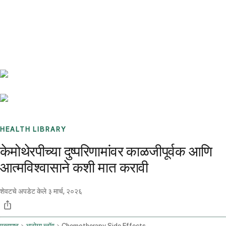
Benchmarks
Stories
FAQ
Sign up / Log in
HEALTH LIBRARY
केमोथेरपीच्या दुष्परिणामांवर काळजीपूर्वक आणि
आत्मविश्वासाने कशी मात करावी
शेवटचे अपडेट केले
३ मार्च, २०२६
मुख्यपृष्ठ
आरोग्य ब्लॉग
Chemotherapy Side Effects Management And Supportive Care