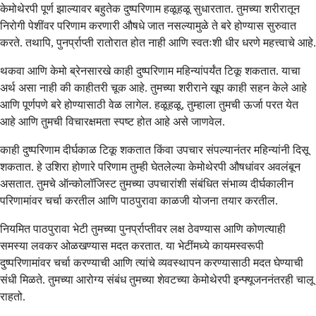
केमोथेरपी पूर्ण झाल्यावर बहुतेक दुष्परिणाम हळूहळू सुधारतात. तुमच्या शरीरातून
निरोगी पेशींवर परिणाम करणारी औषधे जात नसल्यामुळे ते बरे होण्यास सुरुवात
करते. तथापि, पुनर्प्राप्ती रातोरात होत नाही आणि स्वतःशी धीर धरणे महत्त्वाचे आहे.
थकवा आणि केमो ब्रेनसारखे काही दुष्परिणाम महिन्यांपर्यंत टिकू शकतात. याचा
अर्थ असा नाही की काहीतरी चूक आहे. तुमच्या शरीराने खूप काही सहन केले आहे
आणि पूर्णपणे बरे होण्यासाठी वेळ लागेल. हळूहळू, तुम्हाला तुमची ऊर्जा परत येत
आहे आणि तुमची विचारक्षमता स्पष्ट होत आहे असे जाणवेल.
काही दुष्परिणाम दीर्घकाळ टिकू शकतात किंवा उपचार संपल्यानंतर महिन्यांनी दिसू
शकतात. हे उशिरा होणारे परिणाम तुम्ही घेतलेल्या केमोथेरपी औषधांवर अवलंबून
असतात. तुमचे ऑन्कोलॉजिस्ट तुमच्या उपचारांशी संबंधित संभाव्य दीर्घकालीन
परिणामांवर चर्चा करतील आणि पाठपुरावा काळजी योजना तयार करतील.
नियमित पाठपुरावा भेटी तुमच्या पुनर्प्राप्तीवर लक्ष ठेवण्यास आणि कोणत्याही
समस्या लवकर ओळखण्यास मदत करतात. या भेटींमध्ये कायमस्वरूपी
दुष्परिणामांवर चर्चा करण्याची आणि त्यांचे व्यवस्थापन करण्यासाठी मदत घेण्याची
संधी मिळते. तुमच्या आरोग्य संबंध तुमच्या शेवटच्या केमोथेरपी इन्फ्यूजननंतरही चालू
राहतो.