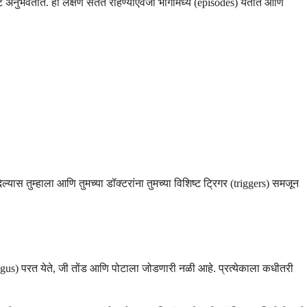
 अनुभवतात. ही लक्षणे सतत राहण्याऐवजी भागांमध्ये (episodes) येतात आणि
यास तुम्हाला आणि तुमच्या डॉक्टरांना तुमच्या विशिष्ट ट्रिगर (triggers) समजून
gus) परत येते, जी तोंड आणि पोटाला जोडणारी नळी आहे. प्रत्येकाला कधीतरी