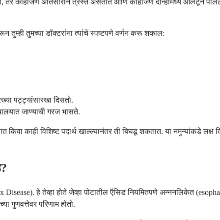
स होतो, तर काहीजण अतिसाराने त्रस्त असतात आणि काहीजण दोन्हीमध्ये आलटून पालट
 तुम्ही तुमच्या डॉक्टरांना त्यांचे स्पष्टपणे वर्णन करू शकाल:
रख्या पट्ट्यांसारखा दिसतो.
ालयात जाण्याची गरज भासते.
ंवा काही विशिष्ट पदार्थ खाल्ल्यानंतर ती बिघडू शकतात. या नमुन्यांकडे लक्ष दिल्
े?
isease). हे तेव्हा होते जेव्हा पोटातील ऍसिड नियमितपणे अन्ननलिकेत (esopha
या गुणवत्तेवर परिणाम होतो.