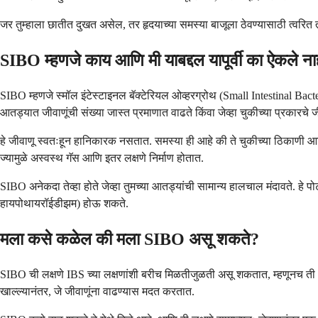
जर तुम्हाला छातीत दुखत असेल, तर हृदयाच्या समस्या बाजूला ठेवण्यासाठी त्वरित
SIBO म्हणजे काय आणि मी याबद्दल यापूर्वी का ऐकले ना
SIBO म्हणजे स्मॉल इंटेस्टाइनल बॅक्टेरियल ओव्हरग्रोथ (Small Intestinal Bact
आतड्यात जीवाणूंची संख्या जास्त प्रमाणात वाढते किंवा जेव्हा चुकीच्या प्रकारचे
हे जीवाणू स्वतःहून हानिकारक नसतात. समस्या ही आहे की ते चुकीच्या ठिकाणी आणि खू
ज्यामुळे अस्वस्थ गॅस आणि इतर लक्षणे निर्माण होतात.
SIBO अनेकदा तेव्हा होते जेव्हा तुमच्या आतड्यांची सामान्य हालचाल मंदावते. हे प
हायपोथायरॉईडीझम) होऊ शकते.
मला कसे कळेल की मला SIBO असू शकते?
SIBO ची लक्षणे IBS च्या लक्षणांशी बरीच मिळतीजुळती असू शकतात, म्हणूनच ती अ
खाल्ल्यानंतर, जे जीवाणूंना वाढण्यास मदत करतात.