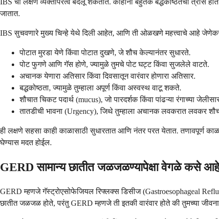
IBS ची लक्षणे व्यक्तीपरत्वे बदलू शकतात. काहींना बहुतेक बद्धकोष्ठतेचा त्रा
जातात.
IBS सुचवणारे मुख्य चिन्हे येथे दिली आहेत, आणि ती ओळखणे महत्त्वाचे आहे जेणेकरून
पोटात मुरडा येणे किंवा पोटात दुखणे, जे शौच केल्यानंतर सुधारते.
पोट फुगणे आणि गॅस होणे, ज्यामुळे तुमचे पोट घट्ट किंवा सुजलेले वाटते.
अचानक येणारा अतिसार किंवा दिवसातून वारंवार होणारा अतिसार.
बद्धकोष्ठता, ज्यामुळे तुम्हाला अपूर्ण किंवा अस्वस्थ वाटू शकते.
शौचात चिकट पदार्थ (mucus), जो पारदर्शक किंवा पांढऱ्या रंगाच्या जेलीसा
तातडीची भावना (Urgency), जिथे तुम्हाला अचानक लवकरात लवकर शौच
ही लक्षणे सहसा काही काळासाठी सुधारतात आणि नंतर परत येतात. तणावपूर्ण काळात कि
घेण्यास मदत होईल.
GERD सामान्य छातीत जळजळण्यापेक्षा वेगळे कसे आह
GERD म्हणजे गॅस्ट्रोएसोफेजियल रिफ्लक्स डिसीज (Gastroesophageal Reflux D
छातीत जळजळ होते, परंतु GERD म्हणजे ती इतकी वारंवार होते की तुमच्या जीवनाच्