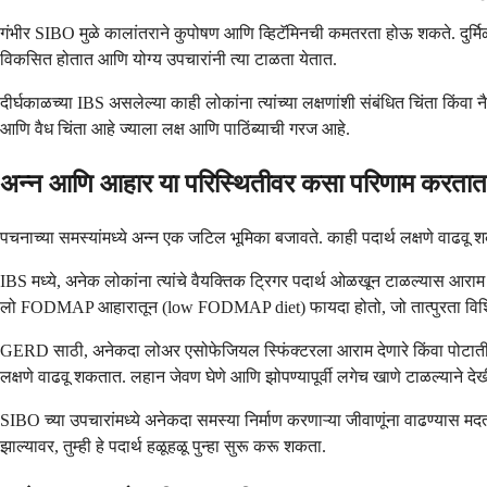
गंभीर SIBO मुळे कालांतराने कुपोषण आणि व्हिटॅमिनची कमतरता होऊ शकते. दुर्मिळ प्
विकसित होतात आणि योग्य उपचारांनी त्या टाळता येतात.
दीर्घकाळच्या IBS असलेल्या काही लोकांना त्यांच्या लक्षणांशी संबंधित चिंता क
आणि वैध चिंता आहे ज्याला लक्ष आणि पाठिंब्याची गरज आहे.
अन्न आणि आहार या परिस्थितीवर कसा परिणाम करता
पचनाच्या समस्यांमध्ये अन्न एक जटिल भूमिका बजावते. काही पदार्थ लक्षणे वाढवू शक
IBS मध्ये, अनेक लोकांना त्यांचे वैयक्तिक ट्रिगर पदार्थ ओळखून टाळल्यास आर
लो FODMAP आहारातून (low FODMAP diet) फायदा होतो, जो तात्पुरता विशिष्ट 
GERD साठी, अनेकदा लोअर एसोफेजियल स्फिंक्टरला आराम देणारे किंवा पोटातील ऍस
लक्षणे वाढवू शकतात. लहान जेवण घेणे आणि झोपण्यापूर्वी लगेच खाणे टाळल्याने दे
SIBO च्या उपचारांमध्ये अनेकदा समस्या निर्माण करणाऱ्या जीवाणूंना वाढण्यास 
झाल्यावर, तुम्ही हे पदार्थ हळूहळू पुन्हा सुरू करू शकता.