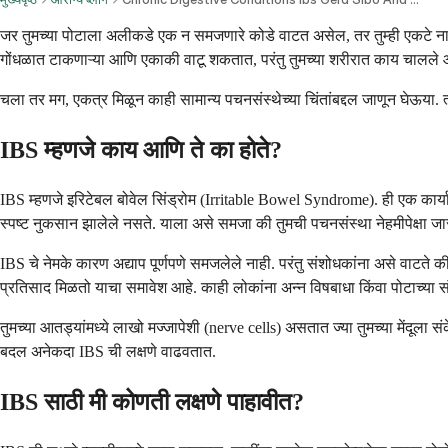
जर तुमच्या पोटाला अलीकडे एक न समजणारे कोडे वाटत असेल, तर तुम्ही एकटे नाही 
गोंधळात टाकणाऱ्या आणि एकाकी वाटू शकतात, परंतु तुमच्या शरीरात काय चालले आहे
चला तर मग, एकत्र मिळून काही सामान्य पचनसंस्थेच्या चिंतांबद्दल जाणून घेऊया.
IBS म्हणजे काय आणि ते का होते?
IBS म्हणजे इरिटेबल बोवेल सिंड्रोम (Irritable Bowel Syndrome). ही एक कार्य
स्पष्ट नुकसान झालेले नसते. याला असे समजा की तुमची पचनसंस्था नेहमीपेक्षा ज
IBS चे नेमके कारण अद्याप पूर्णपणे समजलेले नाही. परंतु संशोधकांना असे वाटत
प्रतिसाद मिळतो याचा समावेश आहे. काही लोकांना अन्न विषबाधा किंवा पोटाच्या सं
तुमच्या आतड्यांमध्ये लाखो मज्जापेशी (nerve cells) असतात ज्या तुमच्या मेंदूला
बदल अनेकदा IBS ची लक्षणे वाढवतात.
IBS साठी मी कोणती लक्षणे पाहावीत?