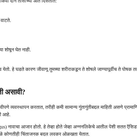
 किंवा दोन तासांच्या आत दिसतात:
 वाटते.
ा शोषून घेत नाही.
ो. हे घडते कारण जीवाणू तुमच्या शरीराकडून ते शोषले जाण्यापूर्वीच ते पोषक तत
हिती असावी?
्यवस्थापन करतात, तरीही कमी सामान्य गुंतागुंतीबद्दल माहिती असणे प्रामाणिक आण
ी आहे.
s) नावाचा आजार होतो. हे तेव्हा होते जेव्हा अन्ननलिकेचे आतील पेशी सतत ऍसिडच्
ीमुळे कोणतीही चिंताजनक बदल लवकर ओळखता येतात.