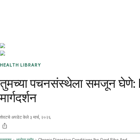
Benchmarks
Stories
FAQ
Sign up / Log in
HEALTH LIBRARY
तुमच्या पचनसंस्थेला समजून घेण
मार्गदर्शन
शेवटचे अपडेट केले
३ मार्च, २०२६
मुख्यपृष्ठ
आरोग्य ब्लॉग
Chronic Digestive Conditions Ibs Gerd Sibo And Dietary Concerns