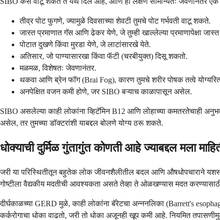
SIBO कसे वाटू शकते ते येथे दिले आहे, आणि ही लक्षणे सामान्यतः जेवणानंतर एक
तीव्र पोट फुगणे, ज्यामुळे दिवसाच्या शेवटी तुमचे पोट गर्भवती वाटू शकते.
जास्त प्रमाणात गॅस आणि ढेकर येणे, जे तुम्ही खाल्लेल्या प्रमाणापेक्षा जास्त
पोटात दुखणे किंवा मुरडा येणे, जे लाटांसारखे येते.
अतिसार, जो पाण्यासारखा किंवा फॅटी (चरबीयुक्त) दिसू शकतो.
मळमळ, विशेषतः जेवणानंतर.
थकवा आणि ब्रेन फॉग (Brai Fog), कारण तुमचे शरीर पोषक तत्वे योग्यरित्य
अनपेक्षित वजन कमी होणे, जर SIBO बऱ्याच काळापासून असेल.
SIBO असलेल्या काही लोकांना व्हिटॅमिन B12 आणि लोहाच्या कमतरतेचाही अनुभव येत
असेल, तर तुमच्या डॉक्टरांशी याबद्दल बोलणे योग्य ठरू शकते.
धोक्याची दुर्मिळ गुंतागुंत कोणती आहे ज्याबद्दल मला मा
जरी या परिस्थितीतून बहुतेक लोक जीवनशैलीतील बदल आणि औषधोपचाराने यशस्वीपणे व
गोष्टीला वैद्यकीय मदतीची आवश्यकता असते तेव्हा ते ओळखण्यास मदत करण्यासाठ
दीर्घकाळच्या GERD मुळे, काही लोकांना बॅरेटचा अन्ननलिका (Barrett's esophagu
कर्करोगाचा धोका वाढतो, जरी तो धोका अजूनही खूप कमी आहे. नियमित तपासण