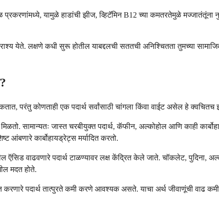
रकरणांमध्ये, यामुळे हाडांची झीज, व्हिटॅमिन B12 च्या कमतरतेमुळे मज्जातंतूंना नु
िंवा नैराश्य येते. लक्षणे कधी सुरू होतील याबद्दलची सततची अनिश्चितता तुमच्य
त?
तात, परंतु कोणताही एक पदार्थ सर्वांसाठी चांगला किंवा वाईट असेल हे क्वचितच इतक
ाम मिळतो. सामान्यतः जास्त चरबीयुक्त पदार्थ, कॅफीन, अल्कोहोल आणि काही कार्
आंबणारे कार्बोहायड्रेट्स मर्यादित करतो.
िड वाढवणारे पदार्थ टाळण्यावर लक्ष केंद्रित केले जाते. चॉकलेट, पुदिना, अल्क
खील मदत होते.
मदत करणारे पदार्थ तात्पुरते कमी करणे आवश्यक असते. याचा अर्थ जीवाणूंची वाढ