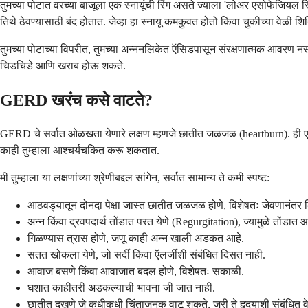
तुमच्या पोटात वरच्या बाजूला एक स्नायूंची रिंग असते ज्याला 'लोअर एसोफेजियल
तिथे ठेवण्यासाठी बंद होतात. जेव्हा हा स्नायू कमकुवत होतो किंवा चुकीच्या वेळी 
तुमच्या पोटाच्या विपरीत, तुमच्या अन्ननलिकेत ऍसिडपासून संरक्षणात्मक आवरण नसते.
चिडचिडे आणि खराब होऊ शकते.
GERD खरंच कसे वाटते?
GERD चे सर्वात ओळखता येणारे लक्षण म्हणजे छातीत जळजळ (heartburn). ही एक ज
काही तुम्हाला आश्चर्यचकित करू शकतात.
मी तुम्हाला या लक्षणांच्या श्रेणीबद्दल सांगेन, सर्वात सामान्य ते कमी स्पष्ट:
आठवड्यातून दोनदा पेक्षा जास्त छातीत जळजळ होणे, विशेषतः जेवणानंतर क
अन्न किंवा द्रवपदार्थ तोंडात परत येणे (Regurgitation), ज्यामुळे तोंडात 
गिळण्यास त्रास होणे, जणू काही अन्न खाली अडकत आहे.
सतत खोकला येणे, जो सर्दी किंवा ऍलर्जीशी संबंधित दिसत नाही.
आवाज बसणे किंवा आवाजात बदल होणे, विशेषतः सकाळी.
घशात काहीतरी अडकल्याची भावना जी जात नाही.
छातीत दुखणे जे कधीकधी चिंताजनक वाटू शकते, जरी ते हृदयाशी संबंधित वेदन