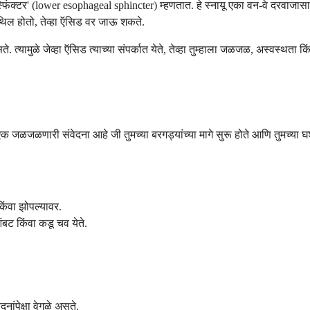
 स्फिंक्टर' (lower esophageal sphincter) म्हणतात. हे स्नायू एका वन-वे दरव
शिथिल होतो, तेव्हा ऍसिड वर जाऊ शकते.
 त्यामुळे जेव्हा ऍसिड त्याच्या संपर्कात येते, तेव्हा तुम्हाला जळजळ, अस्वस्थता 
ळजळणारी संवेदना आहे जी तुमच्या बरगड्यांच्या मागे सुरू होते आणि तुमच्या घ
िंवा झोपल्यावर.
आंबट किंवा कडू चव येते.
ांपेक्षा वेगळे असते.