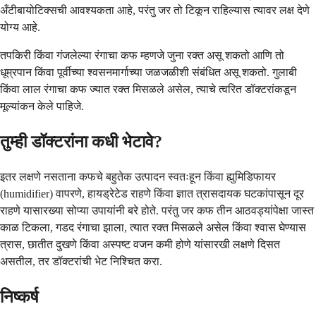
अँटीबायोटिक्सची आवश्यकता आहे, परंतु जर तो टिकून राहिल्यास त्यावर लक्ष देणे
योग्य आहे.
तपकिरी किंवा गंजलेल्या रंगाचा कफ म्हणजे जुना रक्त असू शकतो आणि तो
धूम्रपान किंवा पूर्वीच्या श्वसनमार्गाच्या जळजळीशी संबंधित असू शकतो. गुलाबी
किंवा लाल रंगाचा कफ ज्यात रक्त मिसळले असेल, त्याचे त्वरित डॉक्टरांकडून
मूल्यांकन केले पाहिजे.
तुम्ही डॉक्टरांना कधी भेटावे?
इतर लक्षणे नसताना कफचे बहुतेक उत्पादन स्वतःहून किंवा ह्युमिडिफायर
(humidifier) वापरणे, हायड्रेटेड राहणे किंवा ज्ञात त्रासदायक घटकांपासून दूर
राहणे यासारख्या सोप्या उपायांनी बरे होते. परंतु जर कफ तीन आठवड्यांपेक्षा जास्त
काळ टिकला, गडद रंगाचा झाला, त्यात रक्त मिसळले असेल किंवा श्वास घेण्यास
त्रास, छातीत दुखणे किंवा अस्पष्ट वजन कमी होणे यांसारखी लक्षणे दिसत
असतील, तर डॉक्टरांची भेट निश्चित करा.
निष्कर्ष