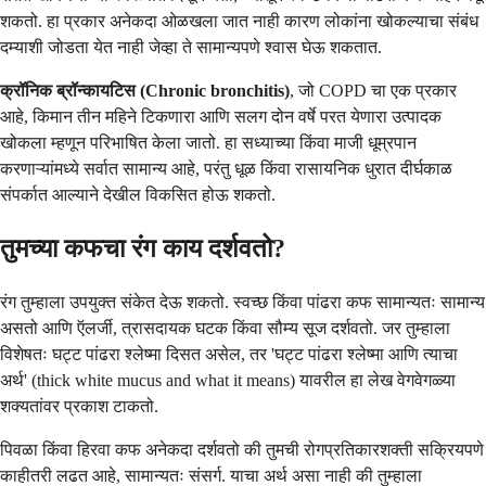
शकतो. हा प्रकार अनेकदा ओळखला जात नाही कारण लोकांना खोकल्याचा संबंध
दम्याशी जोडता येत नाही जेव्हा ते सामान्यपणे श्वास घेऊ शकतात.
क्रॉनिक ब्रॉन्कायटिस (Chronic bronchitis)
, जो COPD चा एक प्रकार
आहे, किमान तीन महिने टिकणारा आणि सलग दोन वर्षे परत येणारा उत्पादक
खोकला म्हणून परिभाषित केला जातो. हा सध्याच्या किंवा माजी धूम्रपान
करणाऱ्यांमध्ये सर्वात सामान्य आहे, परंतु धूळ किंवा रासायनिक धुरात दीर्घकाळ
संपर्कात आल्याने देखील विकसित होऊ शकतो.
तुमच्या कफचा रंग काय दर्शवतो?
रंग तुम्हाला उपयुक्त संकेत देऊ शकतो. स्वच्छ किंवा पांढरा कफ सामान्यतः सामान्य
असतो आणि ऍलर्जी, त्रासदायक घटक किंवा सौम्य सूज दर्शवतो. जर तुम्हाला
विशेषतः घट्ट पांढरा श्लेष्मा दिसत असेल, तर 'घट्ट पांढरा श्लेष्मा आणि त्याचा
अर्थ' (thick white mucus and what it means) यावरील हा लेख वेगवेगळ्या
शक्यतांवर प्रकाश टाकतो.
पिवळा किंवा हिरवा कफ अनेकदा दर्शवतो की तुमची रोगप्रतिकारशक्ती सक्रियपणे
काहीतरी लढत आहे, सामान्यतः संसर्ग. याचा अर्थ असा नाही की तुम्हाला