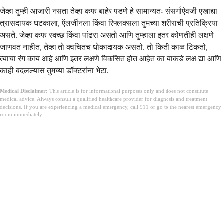
जेव्हा तुम्ही आजारी नसता तेव्हा कफ बाहेर पडणे हे सामान्यतः संसर्गाऐवजी एखाद्या
त्रासदायक घटकाला, ऍलर्जीनला किंवा रिफ्लक्सला तुमच्या शरीराची प्रतिक्रिया
असते. जेव्हा कफ स्वच्छ किंवा पांढरा असतो आणि तुम्हाला इतर कोणतीही लक्षणे
जाणवत नाहीत, तेव्हा तो क्वचितच धोकादायक असतो. तो किती काळ टिकतो,
त्याचा रंग काय आहे आणि इतर लक्षणे विकसित होत आहेत का याकडे लक्ष द्या आणि
काही बदलल्यास तुमच्या डॉक्टरांना भेटा.
Medical Disclaimer:
This article is for informational purposes only and does not constitute
medical advice. Always consult a qualified healthcare provider for diagnosis and treatment
decisions. If you are experiencing a medical emergency, call 911 or go to the nearest emergency
room immediately.