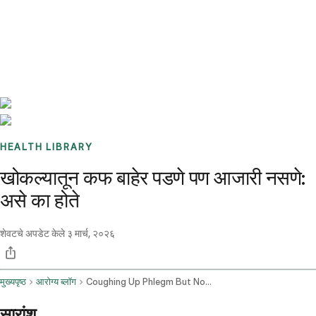
Benchmarks
Stories
FAQ
Sign up / Log in
HEALTH LIBRARY
खोकल्यातून कफ बाहेर पडणे पण आजारी नसणे:
असे का होते
शेवटचे अपडेट केले
३ मार्च, २०२६
मुख्यपृष्ठ
आरोग्य ब्लॉग
Coughing Up Phlegm But Not Sick
सारांश