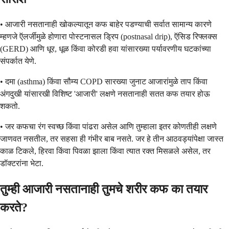
• आजारी नसतानाही खोकल्यातून कफ बाहेर पडण्याची सर्वात सामान्य कारणे
म्हणजे ऍलर्जीमुळे होणारा पोस्टनासल ड्रिप (postnasal drip), ऍसिड रिफ्लक्स
(GERD) आणि धूर, धूळ किंवा कोरडी हवा यांसारख्या पर्यावरणीय घटकांच्या
संपर्कात येणे.
• दमा (asthma) किंवा सौम्य COPD सारख्या जुनाट आजारांमुळे ताप किंवा
अंगदुखी यांसारखी विशिष्ट 'आजारी' लक्षणे नसतानाही सतत कफ तयार होऊ
शकतो.
• जर कफचा रंग स्वच्छ किंवा पांढरा असेल आणि तुम्हाला इतर कोणतीही लक्षणे
जाणवत नसतील, तर सहसा ही गंभीर बाब नसते. जर हे तीन आठवड्यांपेक्षा जास्त
काळ टिकले, हिरवा किंवा पिवळा झाला किंवा त्यात रक्त मिसळले असेल, तर
डॉक्टरांना भेटा.
तुम्ही आजारी नसतानाही तुमचे शरीर कफ का तयार
करते?