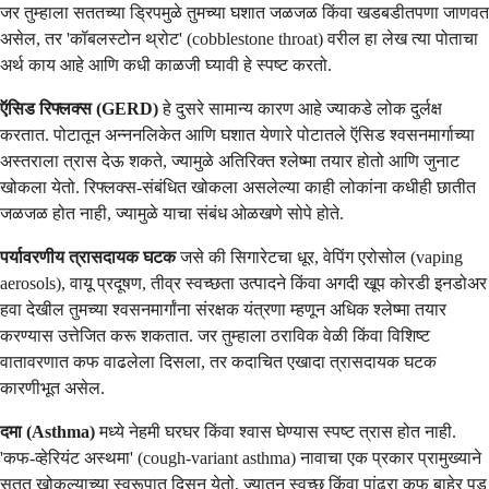
जर तुम्हाला सततच्या ड्रिपमुळे तुमच्या घशात जळजळ किंवा खडबडीतपणा जाणवत
असेल, तर 'कॉबलस्टोन थ्रोट' (cobblestone throat) वरील हा लेख त्या पोताचा
अर्थ काय आहे आणि कधी काळजी घ्यावी हे स्पष्ट करतो.
ऍसिड रिफ्लक्स (GERD)
हे दुसरे सामान्य कारण आहे ज्याकडे लोक दुर्लक्ष
करतात. पोटातून अन्ननलिकेत आणि घशात येणारे पोटातले ऍसिड श्वसनमार्गाच्या
अस्तराला त्रास देऊ शकते, ज्यामुळे अतिरिक्त श्लेष्मा तयार होतो आणि जुनाट
खोकला येतो. रिफ्लक्स-संबंधित खोकला असलेल्या काही लोकांना कधीही छातीत
जळजळ होत नाही, ज्यामुळे याचा संबंध ओळखणे सोपे होते.
पर्यावरणीय त्रासदायक घटक
जसे की सिगारेटचा धूर, वेपिंग एरोसोल (vaping
aerosols), वायू प्रदूषण, तीव्र स्वच्छता उत्पादने किंवा अगदी खूप कोरडी इनडोअर
हवा देखील तुमच्या श्वसनमार्गांना संरक्षक यंत्रणा म्हणून अधिक श्लेष्मा तयार
करण्यास उत्तेजित करू शकतात. जर तुम्हाला ठराविक वेळी किंवा विशिष्ट
वातावरणात कफ वाढलेला दिसला, तर कदाचित एखादा त्रासदायक घटक
कारणीभूत असेल.
दमा (Asthma)
मध्ये नेहमी घरघर किंवा श्वास घेण्यास स्पष्ट त्रास होत नाही.
'कफ-व्हेरियंट अस्थमा' (cough-variant asthma) नावाचा एक प्रकार प्रामुख्याने
सतत खोकल्याच्या स्वरूपात दिसून येतो, ज्यातून स्वच्छ किंवा पांढरा कफ बाहेर पडू