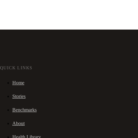
QUICK LINKS
Home
Stories
Benchmarks
About
Health Library