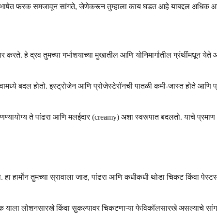
्या भाषेत फरक समजावून सांगते, जेणेकरून तुम्हाला काय घडत आहे याबद्दल अधिक आ
र करते. हे द्रव तुमच्या गर्भाशयाच्या मुखातील आणि योनिमार्गातील ग्रंथींमधून येत
वामध्ये बदल होतो. इस्ट्रोजेन आणि प्रोजेस्टेरॉनची पातळी कमी-जास्त होते आणि प्र
ि ताणण्यायोग्य ते पांढरा आणि मलईदार (creamy) अशा स्वरूपात बदलतो. याचे प्रमा
न असतो. हा हार्मोन तुमच्या स्रावाला जाड, पांढरा आणि कधीकधी थोडा चिकट किंवा पे
क याला लोशनसारखे किंवा सुकल्यावर चिकटणाऱ्या फेविकॉलसारखे असल्याचे सांगता