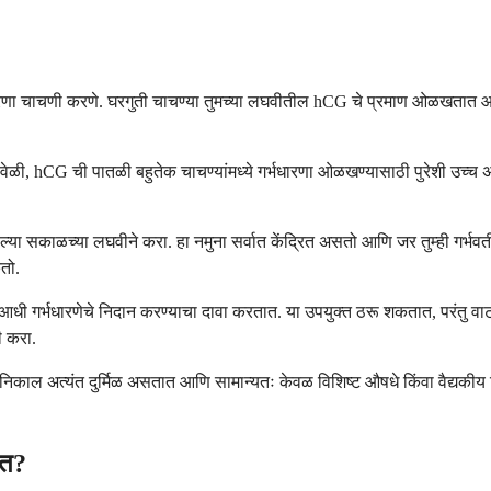
े गर्भधारणा चाचणी करणे. घरगुती चाचण्या तुमच्या लघवीतील hCG चे प्रमाण ओळखतात 
 या वेळी, hCG ची पातळी बहुतेक चाचण्यांमध्ये गर्भधारणा ओळखण्यासाठी पुरेशी 
 सकाळच्या लघवीने करा. हा नमुना सर्वात केंद्रित असतो आणि जर तुम्ही गर्भवत
तो.
स आधी गर्भधारणेचे निदान करण्याचा दावा करतात. या उपयुक्त ठरू शकतात, परंतु वाट 
ी करा.
्यंत दुर्मिळ असतात आणि सामान्यतः केवळ विशिष्ट औषधे किंवा वैद्यकीय स्थितीं
ात?