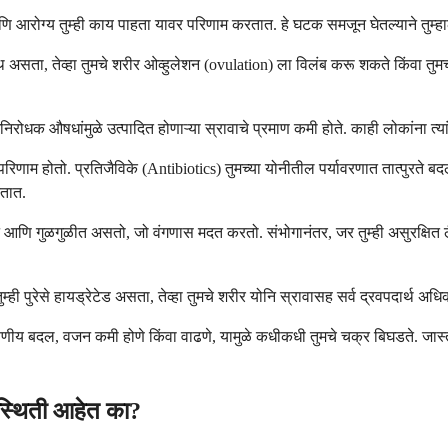
ू आणि आरोग्य तुम्ही काय पाहता यावर परिणाम करतात. हे घटक समजून घेतल्याने तु
वस्थ असता, तेव्हा तुमचे शरीर ओव्हुलेशन (ovulation) ला विलंब करू शकते किंवा तुमच्
गर्भनिरोधक औषधांमुळे उत्पादित होणाऱ्या स्रावाचे प्रमाण कमी होते. काही लोकांना 
ही परिणाम होतो. प्रतिजैविके (Antibiotics) तुमच्या योनीतील पर्यावरणात तात्पु
तात.
पष्ट आणि गुळगुळीत असतो, जो वंगणास मदत करतो. संभोगानंतर, जर तुम्ही असुरक्षित लै
्हा तुम्ही पुरेसे हायड्रेटेड असता, तेव्हा तुमचे शरीर योनि स्रावासह सर्व द्रवपदा
षणीय बदल, वजन कमी होणे किंवा वाढणे, यामुळे कधीकधी तुमचे चक्र बिघडते. जास्त 
रिस्थिती आहेत का?