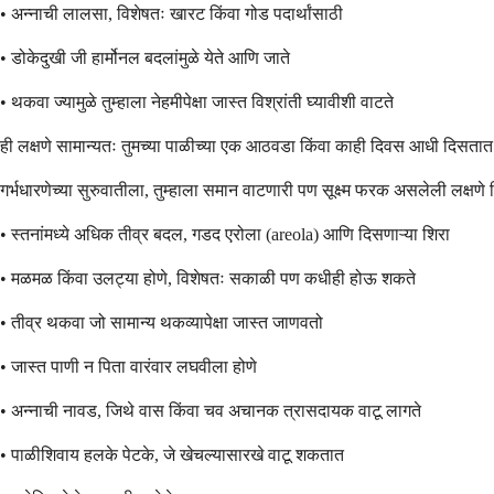
• अन्नाची लालसा, विशेषतः खारट किंवा गोड पदार्थांसाठी
• डोकेदुखी जी हार्मोनल बदलांमुळे येते आणि जाते
• थकवा ज्यामुळे तुम्हाला नेहमीपेक्षा जास्त विश्रांती घ्यावीशी वाटते
ही लक्षणे सामान्यतः तुमच्या पाळीच्या एक आठवडा किंवा काही दिवस आधी दिसतात आण
गर्भधारणेच्या सुरुवातीला, तुम्हाला समान वाटणारी पण सूक्ष्म फरक असलेली लक्षण
• स्तनांमध्ये अधिक तीव्र बदल, गडद एरोला (areola) आणि दिसणाऱ्या शिरा
• मळमळ किंवा उलट्या होणे, विशेषतः सकाळी पण कधीही होऊ शकते
• तीव्र थकवा जो सामान्य थकव्यापेक्षा जास्त जाणवतो
• जास्त पाणी न पिता वारंवार लघवीला होणे
• अन्नाची नावड, जिथे वास किंवा चव अचानक त्रासदायक वाटू लागते
• पाळीशिवाय हलके पेटके, जे खेचल्यासारखे वाटू शकतात