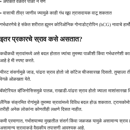
• अपेक्षित वेळेवर पाळी न येणे
• वासाची तीव्र जाणीव ज्यामुळे काही गंध खूप त्रासदायक वाटू शकतात
गर्भधारणेचे हे संकेत शरीरात ह्युमन कोरिओनिक गोनाडोट्रोपिन (hCG) नावाचे हार्मोन
इतर प्रकारचे स्राव कसे असतात?
कधीकधी स्रावांमध्ये असे बदल होतात ज्यांचा तुमच्या पाळीशी किंवा गर्भधारणेशी क
आहे हे मी स्पष्ट करते.
यीस्ट संसर्गामुळे जाड, पांढरा स्राव होतो जो कॉटेज चीजसारखा दिसतो. तुम्हाला
वेगळे ओळखता येते.
बॅक्टेरियल व्हॅजिनोसिसमुळे पातळ, राखाडी-पांढरा स्राव होतो ज्याला माशांसारखा
लैंगिक संक्रमित रोगांमुळे तुमच्या स्रावांमध्ये विविध बदल होऊ शकतात. ट्रायकोम
तरीही अनेक लोकांना कोणतीही लक्षणे दिसत नाहीत.
कमी प्रमाणात, गर्भाशयाच्या मुखातील संसर्ग किंवा जळजळ यामुळे असामान्य स्राव
असामान्य स्रावाकडे वैद्यकीय तपासणी आवश्यक आहे.