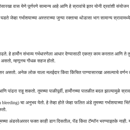
ीसारखा वास येणे पूर्णपणे सामान्य आहे आणि हे स्रावांचे इतर योनी द्रवांशी संयोज
े घडते जेव्हा गर्भाशयाच्या अस्तराच्या जुन्या रक्ताचा थोडासा भाग सामान्य स्रावा
 वाढते. हे हार्मोन संभाव्य गर्भधारणेला आधार देण्यासाठी एकत्र काम करतात आणि ते
खाच असतो, म्हणूनच गोंधळ सहज होतो.
म जाडसर असतो. अनेक लोक याला मलईदार किंवा किंचित पाण्यासारखा असल्याचे वर्णन
 आणि पांढरा राहू शकतो. तुमच्या पाळीपूर्वी, हार्मोनच्या पातळीत बदल झाल्यामुळे स
on bleeding) चा अनुभव येतो. हे तेव्हा होते जेव्हा फलित अंडे तुमच्या गर्भाशयाच्या 
कतो.
ंवा तुमच्या अंडरवेअरवर फक्त काही डाग दिसतील, पॅड किंवा टॅम्पॉन भरण्याइतके ना