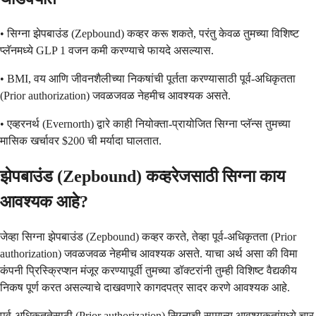
• सिग्ना झेपबाउंड (Zepbound) कव्हर करू शकते, परंतु केवळ तुमच्या विशिष्ट
प्लॅनमध्ये GLP 1 वजन कमी करण्याचे फायदे असल्यास.
• BMI, वय आणि जीवनशैलीच्या निकषांची पूर्तता करण्यासाठी पूर्व-अधिकृतता
(Prior authorization) जवळजवळ नेहमीच आवश्यक असते.
• एव्हरनर्थ (Evernorth) द्वारे काही नियोक्ता-प्रायोजित सिग्ना प्लॅन्स तुमच्या
मासिक खर्चावर $200 ची मर्यादा घालतात.
झेपबाउंड (Zepbound) कव्हरेजसाठी सिग्ना काय
आवश्यक आहे?
जेव्हा सिग्ना झेपबाउंड (Zepbound) कव्हर करते, तेव्हा पूर्व-अधिकृतता (Prior
authorization) जवळजवळ नेहमीच आवश्यक असते. याचा अर्थ असा की विमा
कंपनी प्रिस्क्रिप्शन मंजूर करण्यापूर्वी तुमच्या डॉक्टरांनी तुम्ही विशिष्ट वैद्यकीय
निकष पूर्ण करत असल्याचे दाखवणारे कागदपत्र सादर करणे आवश्यक आहे.
पूर्व-अधिकृततेसाठी (Prior authorization) सिग्नाची सामान्य आवश्यकतांमध्ये चार