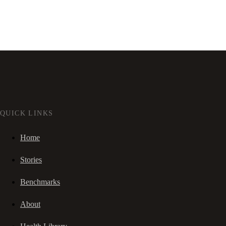
QUICK LINKS
Home
Stories
Benchmarks
About