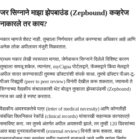
जर सिग्नाने माझा झेपबाउंड (Zepbound) कव्हरेज
नाकारले तर काय?
नकार म्हणजे शेवट नाही. तुम्हाला निर्णयावर अपील करण्याचा अधिकार आहे आणि
अनेक लोक अपीलावर मंजुरी मिळवतात.
प्रथम नकार लेखी स्वरूपात मागवा, जेणेकरून सिग्नाने दिलेले विशिष्ट कारण
तुम्हाला समजू शकेल. त्यानंतर, myCigna पोर्टलद्वारे, फॅक्सद्वारे किंवा मेलद्वारे
अपील सादर करण्यासाठी तुमच्या डॉक्टरांशी संपर्क साधा. तुमचे डॉक्टर पीअर-टू-
पीअर रिव्ह्यूची (peer to peer review) विनंती देखील करू शकतात, ज्यामध्ये ते
सिग्नाच्या वैद्यकीय संचालकाशी थेट बोलून तुम्हाला झेपबाउंडची (Zepbound)
गरज का आहे हे स्पष्ट करतात.
वैद्यकीय आवश्यकतेचे पत्र (letter of medical necessity) आणि कोणतीही
संबंधित क्लिनिकल रेकॉर्ड (clinical records) यांसारखी सहाय्यक कागदपत्रे
समाविष्ट करा. जर तुमचे अंतर्गत अपील अयशस्वी झाले, तर तुम्ही 120 दिवसांच्या
आत बाह्य पुनरावलोकनाची (external review) विनंती करू शकता. बाह्य
पुनरावलोकन एका स्वतंत्र तृतीय पक्षाद्वारे हाताळले जाते आणि त्यांचा निर्णय