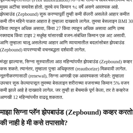
मुख्य अटींचा समावेश होतो. तुमचे वय किमान १८ वर्षे असणे आवश्यक आहे.
झेपबाउंड (Zepbound) सुरू करण्यापूर्वी तुम्ही कमी कॅलरी असलेले आहार कमीत
कमी तीन महिने पाळत आहात हे तुम्हाला दाखवावे लागेल. तुमचा बेसलाइन BMI 30
किंवा त्याहून अधिक असावा, किंवा 27 किंवा त्याहून अधिक असावा आणि उच्च
रक्तदाब किंवा टाइप 2 मधुमेह यांसारखी वजन-संबंधित किमान एक अट असावी.
आणि तुम्हाला चालू असलेल्या आहार आणि व्यायामातील बदलांसोबत झेपबाउंड
(Zepbound) वापरण्याची वचनबद्धता दर्शवावी लागेल.
मंजूर झाल्यास, सिग्ना सुरुवातीला आठ महिन्यांपर्यंत झेपबाउंड (Zepbound) कव्हर
करू शकते. त्यानंतर, तुम्हाला पुन्हा अधिकृतता (reauthorize) मिळवावी लागेल.
नूतनीकरणासाठी (renewal), सिग्ना आणखी एक आवश्यकता जोडते: तुम्हाला
उपचार सुरू केल्यापासून तुमच्या बेसलाइन शरीराच्या वजनाच्या किमान 5% वजन
कमी झाले आहे हे दाखवावे लागेल. जर तुम्ही हा बेंचमार्क पूर्ण केला, तर ते कव्हरेज
आणखी 12 महिन्यांपर्यंत वाढवू शकतात.
माझा सिग्ना प्लॅन झेपबाउंड (Zepbound) कव्हर करतो
की नाही हे मी कसे तपासावे?