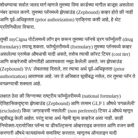
शोधण्याचा सर्वात जलद मार्ग म्हणजे तुमच्या विमा कार्डच्या मागील बाजूस असलेला
नंबर डायल करणे. तुमच्या प्लॅनमध्ये झेपबाउंड (Zepbound) कव्हर होते की नाही
आणि पूर्व-अधिकृतता (prior authorization) प्रक्रिया कशी आहे, हे थेट
प्रतिनिधीला विचारा.
तुम्ही myCigna पोर्टलमध्ये लॉग इन करून तुमच्या प्लॅनचे ड्रग फॉर्म्युलरी (drug
formulary) तपासू शकता. फॉर्म्युलरीमध्ये (formulary) तुमच्या प्लॅनमध्ये कव्हर
असलेल्या प्रत्येक औषधाची यादी असते, तसेच त्याची कॉस्ट टियर (cost tier)
आणि कव्हरेजची कोणतीही आवश्यकता नमूद केलेली असते. जर झेपबाउंड
(Zepbound) 'PA' लेबलसह दिसले, तर त्याचा अर्थ पूर्व-अधिकृतता (prior
authorization) आवश्यक आहे. जर ते अजिबात सूचीबद्ध नसेल, तर तुमचा प्लॅन ते
वगळण्याची शक्यता आहे.
लक्षात ठेवा की सिग्नाच्या राष्ट्रीय फॉर्म्युलरीमध्ये (national formulary)
ऐतिहासिकदृष्ट्या झेपबाउंड (Zepbound) आणि तत्सम GLP 1 औषधे 'वगळलेली'
(excluded) किंवा 'अग्रक्रमी नसलेली' (non preferred) टियर 4 औषधे म्हणून
सूचीबद्ध केली आहेत. परंतु याचा अर्थ नेहमी शून्य कव्हरेज असा नाही. काही
नियोक्ता-प्रायोजित प्लॅन्स या डीफॉल्ट्सना ओव्हरराइड करतात आणि वजन कमी
करणारी औषधे फायद्यांमध्ये समाविष्ट करतात. म्हणूनच ऑनलाइन यादी