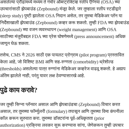
असलेल्या प्रौढांमध्ये मध्यम ते गंभीर ऑब्स्ट्रक्टिव्ह स्लीप ऍप्निया (OSA) च्या
उपचारांसाठी झेपबाउंड (Zepbound) मंजूर केले. जर तुम्हाला स्लीप स्टडीद्वारे
(sleep study) पुष्टी झालेला OSA निदान असेल, तर तुमचा मेडिकेअर प्लॅन या
निर्देशाखाली झेपबाउंड (Zepbound) कव्हर करू शकतो. तुम्ही FDA च्या झेपबाउंड
(Zepbound) च्या वजन व्यवस्थापन (weight management) आणि OSA
साठीच्या मंजुरीबद्दल FDA च्या प्रेस घोषणेमध्ये (press announcement) अधिक
जाणून घेऊ शकता.
तसेच, CMS ने 2026 साठी एक पायलट प्रोग्राम (pilot program) प्रस्तावित
केला आहे, जो विशिष्ट BMI आणि सह-रुग्णता (comorbidity) थ्रेशोल्ड
(thresholds) असलेल्या पात्र रुग्णांना मेडिकेअर कव्हरेज वाढवू शकतो. हे अद्याप
अंतिम झालेले नाही, परंतु यावर लक्ष ठेवण्यासारखे आहे.
पुढे काय करावे?
जर तुम्ही सिग्ना प्लॅनवर असाल आणि झेपबाउंडचा (Zepbound) विचार करत
असाल, तर तुमच्या फॉर्म्युलरी (formulary) तपासून आणि तुमच्या विमा कंपनीला
कॉल करून सुरुवात करा. तुमच्या डॉक्टरांना पूर्व-अधिकृतता (prior
authorization) प्रक्रिया लवकर सुरू करण्यास सांगा, जेणेकरून तुम्ही उपचार