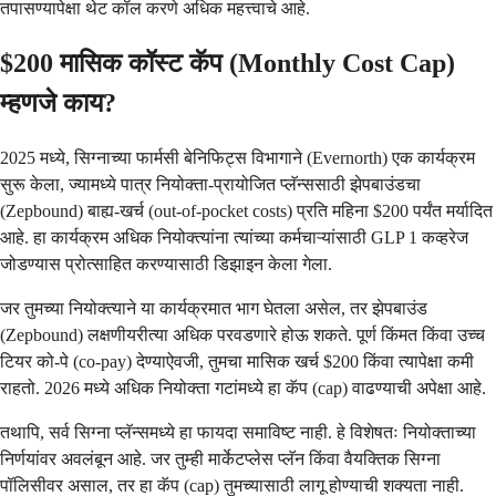
तपासण्यापेक्षा थेट कॉल करणे अधिक महत्त्वाचे आहे.
$200 मासिक कॉस्ट कॅप (Monthly Cost Cap)
म्हणजे काय?
2025 मध्ये, सिग्नाच्या फार्मसी बेनिफिट्स विभागाने (Evernorth) एक कार्यक्रम
सुरू केला, ज्यामध्ये पात्र नियोक्ता-प्रायोजित प्लॅन्ससाठी झेपबाउंडचा
(Zepbound) बाह्य-खर्च (out-of-pocket costs) प्रति महिना $200 पर्यंत मर्यादित
आहे. हा कार्यक्रम अधिक नियोक्त्यांना त्यांच्या कर्मचाऱ्यांसाठी GLP 1 कव्हरेज
जोडण्यास प्रोत्साहित करण्यासाठी डिझाइन केला गेला.
जर तुमच्या नियोक्त्याने या कार्यक्रमात भाग घेतला असेल, तर झेपबाउंड
(Zepbound) लक्षणीयरीत्या अधिक परवडणारे होऊ शकते. पूर्ण किंमत किंवा उच्च
टियर को-पे (co-pay) देण्याऐवजी, तुमचा मासिक खर्च $200 किंवा त्यापेक्षा कमी
राहतो. 2026 मध्ये अधिक नियोक्ता गटांमध्ये हा कॅप (cap) वाढण्याची अपेक्षा आहे.
तथापि, सर्व सिग्ना प्लॅन्समध्ये हा फायदा समाविष्ट नाही. हे विशेषतः नियोक्ताच्या
निर्णयांवर अवलंबून आहे. जर तुम्ही मार्केटप्लेस प्लॅन किंवा वैयक्तिक सिग्ना
पॉलिसीवर असाल, तर हा कॅप (cap) तुमच्यासाठी लागू होण्याची शक्यता नाही.