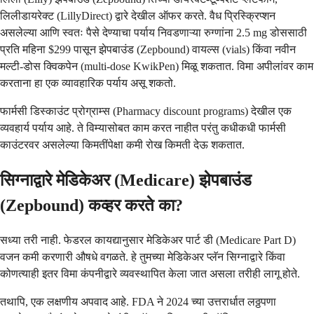
लिलीडायरेक्ट (LillyDirect) द्वारे देखील ऑफर करते. वैध प्रिस्क्रिप्शन
असलेल्या आणि स्वतः पैसे देण्याचा पर्याय निवडणाऱ्या रुग्णांना 2.5 mg डोससाठी
प्रति महिना $299 पासून झेपबाउंड (Zepbound) वायल्स (vials) किंवा नवीन
मल्टी-डोस क्विकपेन (multi-dose KwikPen) मिळू शकतात. विमा अपीलांवर काम
करताना हा एक व्यावहारिक पर्याय असू शकतो.
फार्मसी डिस्काउंट प्रोग्राम्स (Pharmacy discount programs) देखील एक
व्यवहार्य पर्याय आहे. ते विम्यासोबत काम करत नाहीत परंतु कधीकधी फार्मसी
काउंटरवर असलेल्या किमतींपेक्षा कमी रोख किमती देऊ शकतात.
सिग्नाद्वारे मेडिकेअर (Medicare) झेपबाउंड
(Zepbound) कव्हर करते का?
सध्या तरी नाही. फेडरल कायद्यानुसार मेडिकेअर पार्ट डी (Medicare Part D)
वजन कमी करणारी औषधे वगळते. हे तुमच्या मेडिकेअर प्लॅन सिग्नाद्वारे किंवा
कोणत्याही इतर विमा कंपनीद्वारे व्यवस्थापित केला जात असला तरीही लागू होते.
तथापि, एक लक्षणीय अपवाद आहे. FDA ने 2024 च्या उत्तरार्धात लठ्ठपणा