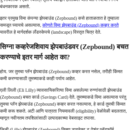
बंधनकारक असतो.
इतर प्रमुख विमा कंपन्या झेपबाउंड (Zepbound) कसे हाताळतात हे तुम्हाला
समजून घ्यायचे असल्यास,
कोणते विमा झेपबाउंड (Zepbound) कव्हर करते
यावरील हे मार्गदर्शक लँडस्केपचे (landscape) विस्तृत चित्र देते.
सिग्ना कव्हरेजशिवाय झेपबाउंडवर (Zepbound) बचत
करण्याचे इतर मार्ग आहेत का?
होय. जर तुमचा प्लॅन झेपबाउंड (Zepbound) कव्हर करत नसेल, तरीही किंमत
कमी करण्यासाठी तुमच्याकडे काही पर्याय आहेत.
एली लिली (Eli Lilly) व्यावसायिकरित्या विमा असलेल्या रुग्णांसाठी झेपबाउंड
(Zepbound) बचत कार्ड (Savings Card) देते. तुमच्याकडे विमा असल्यास परंतु
तुमचा प्लॅन झेपबाउंड (Zepbound) कव्हर करत नसल्यास, हे कार्ड तुमची किंमत
कमी करू शकते. अटी आणि पात्रता नियमावली (eligibility) वेळोवेळी बदलतात,
म्हणून नवीनतम तपशिलांसाठी उत्पादकाच्या वेबसाइट तपासा.
लिली (Lilly) झेपबाउंड (Zepbound) तिच्या डायरेक्ट-टू-पेशंट प्लॅटफॉर्म,