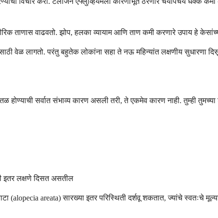
ाचा विचार करा. टेलोजेन एफ्लुव्हियमला कारणीभूत ठरणारे चयापचय धक्के कमी क
रीरिक ताणास वाढवतो. झोप, हलका व्यायाम आणि ताण कमी करणारे उपाय हे केसांच
यासाठी वेळ लागतो. परंतु बहुतेक लोकांना सहा ते नऊ महिन्यांत लक्षणीय सुधारणा 
तळ होण्याची सर्वात संभाव्य कारण असली तरी, ते एकमेव कारण नाही. तुम्ही तुमच्या 
खी इतर लक्षणे दिसत असतील
टा (alopecia areata) सारख्या इतर परिस्थिती दर्शवू शकतात, ज्यांचे स्वतःचे 