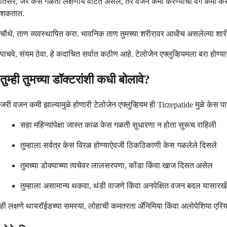
तिसरे, जर केस गळती लक्षणीय वाटत असेल, तर वजन कमी करण्याचा वेग कमी करण्य
शकतात.
चौथे, ताण व्यवस्थापित करा. भावनिक ताण तुमच्या शरीरावर आधीच असलेल्या शा
पाचवे, संयम ठेवा. हे कदाचित सर्वात कठीण आहे. टेलोजेन एफ्लुव्हियमला बरा होण्
तुम्ही तुमच्या डॉक्टरांशी कधी बोलावे?
जरी वजन कमी झाल्यामुळे होणारी टेलोजेन एफ्लुव्हियम ही Tirzepatide मुळे केस पा
सहा महिन्यांपेक्षा जास्त काळ केस गळती सुधारणा न होता सुरूच राहिली
तुम्हाला सर्वत्र केस विरळ होण्याऐवजी ठिकठिकाणी केस गळलेले दिसले
तुमच्या डोक्याच्या त्वचेवर लालसरपणा, कोंडा किंवा खाज दिसत असेल
तुम्हाला असामान्य थकवा, थंडी वाजणे किंवा अनपेक्षित वजन बदल यासार
ही लक्षणे थायरॉईडच्या समस्या, लोहाची कमतरता ॲनिमिया किंवा अलोपेशिया एरिया