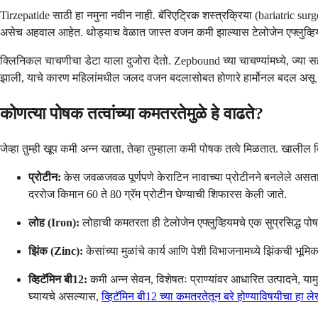
Tirzepatide साठी हा नमुना नवीन नाही. बॅरिएट्रिक शस्त्रक्रिया (bariatric su
असेच अहवाल आहेत. थोड्याच वेळात जास्त वजन कमी झाल्यास टेलोजेन एफ्लुव्ह
क्लिनिकल चाचणीचा डेटा याला दुजोरा देतो. Zepbound च्या चाचण्यांमध्ये, ज्या सहभ
झाली, याचे कारण महिलांमधील जलद वजन बदलासोबत होणारे हार्मोनल बदल अस
कोणत्या पोषक तत्वांच्या कमतरतेमुळे हे वाढते?
जेव्हा तुम्ही खूप कमी अन्न खाता, तेव्हा तुम्हाला कमी पोषक तत्वे मिळतात. खाली
प्रोटीन:
केस जवळजवळ पूर्णपणे केराटिन नावाच्या प्रोटीनने बनलेले असतात. 
दररोज किमान 60 ते 80 ग्रॅम प्रोटीन घेण्याची शिफारस केली जाते.
लोह (Iron):
लोहाची कमतरता ही टेलोजेन एफ्लुव्हियमचे एक सुप्रसिद्ध पोष
झिंक (Zinc):
केसांच्या मुळांचे कार्य आणि पेशी विभाजनामध्ये झिंकची भ
व्हिटॅमिन बी12:
कमी अन्न सेवन, विशेषतः प्राण्यांवर आधारित उत्पादने, 
घ्यायचे असल्यास,
व्हिटॅमिन बी12 च्या कमतरतेतून बरे होण्याविषयीचा हा ल