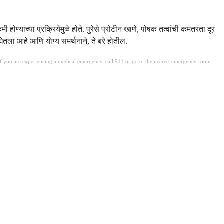
्याच्या प्रक्रियेमुळे होते. पुरेसे प्रोटीन खाणे, पोषक तत्वांची कमतरता दूर
घेतला आहे आणि योग्य समर्थनाने, ते बरे होतील.
. If you are experiencing a medical emergency, call 911 or go to the nearest emergency room