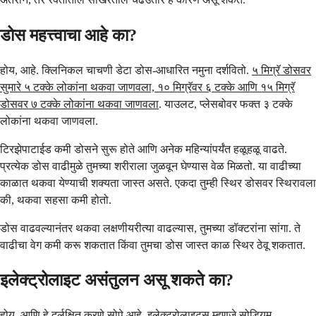
डोस महत्त्वाचा आहे का?
होय, आहे. क्लिनिकल चाचणी डेटा डोस-आधारित नमुना दर्शवितो.
५ मिग्रॅ डोसवर
सुमारे ५ टक्के लोकांना थकवा जाणवला, १० मिग्रॅवर ६ टक्के आणि १५ मिग्रॅ
डोसवर ७ टक्के लोकांना थकवा जाणवला
. याउलट, प्लेसबोवर फक्त ३ टक्के
लोकांना थकवा जाणवला.
टिरझेपाटाईड कमी डोसने सुरू होते आणि अनेक महिन्यांपर्यंत हळूहळू वाढते.
प्रत्येक डोस वाढीमुळे तुमच्या शरीराला जुळवून घेण्यास वेळ मिळतो. या वाढीच्या
काळात थकवा येण्याची शक्यता जास्त असते. एकदा तुम्ही स्थिर डोसवर स्थिरावला
की, थकवा सहसा कमी होतो.
डोस वाढवल्यानंतर थकवा लक्षणीयरीत्या वाढल्यास, तुमच्या डॉक्टरांना सांगा. ते
वाढीचा वेग कमी करू शकतात किंवा तुमचा डोस जास्त काळ स्थिर ठेवू शकतात.
इलेक्ट्रोलाइट असंतुलन असू शकते का?
होय, आणि हे दुर्लक्षित करणे सोपे आहे. इलेक्ट्रोलाइट्स म्हणजे सोडियम,