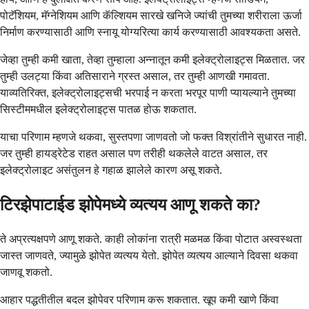
पोटॅशियम, मॅग्नेशियम आणि कॅल्शियम सारखे खनिजे ज्यांची तुमच्या शरीराला ऊर्जा
निर्माण करण्यासाठी आणि स्नायू योग्यरित्या कार्य करण्यासाठी आवश्यकता असते.
जेव्हा तुम्ही कमी खाता, तेव्हा तुम्हाला अन्नातून कमी इलेक्ट्रोलाइट्स मिळतात. जर
तुम्ही उलट्या किंवा अतिसाराने ग्रस्त असाल, तर तुम्ही आणखी गमावता.
याव्यतिरिक्त, इलेक्ट्रोलाइट्सची भरपाई न करता भरपूर पाणी प्यायल्याने तुमच्या
सिस्टीममधील इलेक्ट्रोलाइट्स पातळ होऊ शकतात.
याचा परिणाम म्हणजे थकवा, सुस्तपणा जाणवतो जो फक्त विश्रांतीने सुधारत नाही.
जर तुम्ही हायड्रेटेड राहत असाल पण तरीही थकलेले वाटत असाल, तर
इलेक्ट्रोलाइट असंतुलन हे गहाळ झालेले कारण असू शकते.
टिरझेपाटाईड झोपेमध्ये व्यत्यय आणू शकते का?
ते अप्रत्यक्षपणे आणू शकते. काही लोकांना रात्री मळमळ किंवा पोटात अस्वस्थता
जास्त जाणवते, ज्यामुळे झोपेत व्यत्यय येतो. झोपेत व्यत्यय आल्याने दिवसा थकवा
जाणवू शकतो.
आहार पद्धतीतील बदल झोपेवर परिणाम करू शकतात. खूप कमी खाणे किंवा