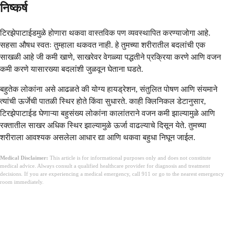
निष्कर्ष
टिरझेपाटाईडमुळे होणारा थकवा वास्तविक पण व्यवस्थापित करण्याजोगा आहे.
सहसा औषध स्वतः तुम्हाला थकवत नाही. हे तुमच्या शरीरातील बदलांची एक
साखळी आहे जी कमी खाणे, साखरेवर वेगळ्या पद्धतीने प्रक्रिया करणे आणि वजन
कमी करणे यासारख्या बदलांशी जुळवून घेताना घडते.
बहुतेक लोकांना असे आढळते की योग्य हायड्रेशन, संतुलित पोषण आणि संयमाने
त्यांची ऊर्जेची पातळी स्थिर होते किंवा सुधारते. काही क्लिनिकल डेटानुसार,
टिरझेपाटाईड घेणाऱ्या बहुसंख्य लोकांना कालांतराने वजन कमी झाल्यामुळे आणि
रक्तातील साखर अधिक स्थिर झाल्यामुळे ऊर्जा वाढल्याचे दिसून येते. तुमच्या
शरीराला आवश्यक असलेला आधार द्या आणि थकवा बहुधा निघून जाईल.
Medical Disclaimer:
This article is for informational purposes only and does not constitute
medical advice. Always consult a qualified healthcare provider for diagnosis and treatment
decisions. If you are experiencing a medical emergency, call 911 or go to the nearest emergency
room immediately.