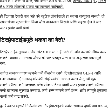
वजन कमी करणारी ब्रँड) च्या क्लिनिकल चाचण्यांमध्ये,
डोसवर अवलंबून सुमारे ५
ते ७ टक्के लोकांनी थकवा जाणवल्याचे सांगितले.
ही दिलासा देणारी बाब आहे की बहुतेक लोकांसाठी हा थकवा तात्पुरता असतो. तो
उपचारांच्या सुरुवातीला किंवा डोस वाढवताना दिसतो आणि सहसा दोन ते चार
आठवड्यांत कमी होतो.
टिरझेपाटाईडमुळे थकवा का येतो?
टिरझेपाटाईड तुमच्या उर्जेचा थेट क्षय करत नाही जसे की शांत करणारे औषध करू
शकते. थकवा सामान्यतः औषध शरीरात घडवून आणणाऱ्या अप्रत्यक्ष बदलांमुळे
येतो.
सर्वात सामान्य कारण म्हणजे कमी कॅलरीज खाणे. टिरझेपाटाईड GLP-1 आणि
GIP नावाच्या दोन आतड्यांसंबंधी संप्रेरकांची नक्कल करते जे तुमची भूक
लक्षणीयरीत्या कमी करतात. बरेच लोक पहिल्या काही आठवड्यांत लक्षणीयरीत्या
कमी खाण्यास सुरुवात करतात. कमी अन्न म्हणजे कमी इंधन, आणि त्यामुळे तुम्हाला
ऊर्जा कमी वाटू शकते.
दुसरे कारण म्हणजे निर्जलीकरण. टिरझेपाटाईडचे सर्वात सामान्य दुष्परिणाम मळमळ,