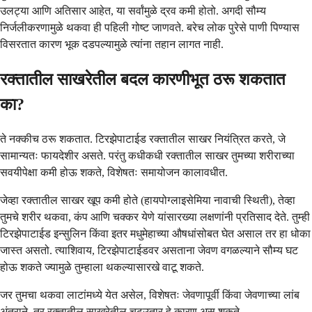
उलट्या आणि अतिसार आहेत, या सर्वांमुळे द्रव कमी होतो. अगदी सौम्य
निर्जलीकरणामुळे थकवा ही पहिली गोष्ट जाणवते. बरेच लोक पुरेसे पाणी पिण्यास
विसरतात कारण भूक दडपल्यामुळे त्यांना तहान लागत नाही.
रक्तातील साखरेतील बदल कारणीभूत ठरू शकतात
का?
ते नक्कीच ठरू शकतात. टिरझेपाटाईड रक्तातील साखर नियंत्रित करते, जे
सामान्यतः फायदेशीर असते. परंतु कधीकधी रक्तातील साखर तुमच्या शरीराच्या
सवयीपेक्षा कमी होऊ शकते, विशेषतः समायोजन कालावधीत.
जेव्हा रक्तातील साखर खूप कमी होते (हायपोग्लाइसेमिया नावाची स्थिती), तेव्हा
तुमचे शरीर थकवा, कंप आणि चक्कर येणे यांसारख्या लक्षणांनी प्रतिसाद देते. तुम्ही
टिरझेपाटाईड इन्सुलिन किंवा इतर मधुमेहाच्या औषधांसोबत घेत असाल तर हा धोका
जास्त असतो. त्याशिवाय, टिरझेपाटाईडवर असताना जेवण वगळल्याने सौम्य घट
होऊ शकते ज्यामुळे तुम्हाला थकल्यासारखे वाटू शकते.
जर तुमचा थकवा लाटांमध्ये येत असेल, विशेषतः जेवणापूर्वी किंवा जेवणाच्या लांब
अंतराने, तर रक्तातील साखरेतील चढउतार हे कारण असू शकते.