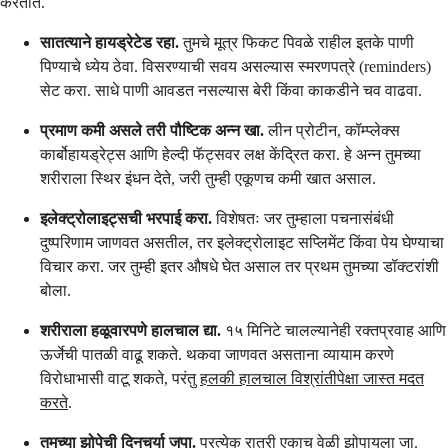
करतात.
सातत्याने हायड्रेटेड रहा.
तुमचे मूत्र फिकट पिवळे राहील इतके पाणी
पिण्याचे ध्येय ठेवा. विसरण्याची सवय असल्यास स्मरणपत्रे (reminders)
सेट करा. साधे पाणी आवडत नसल्यास बेरी किंवा काकडीने चव वाढवा.
प्रमाण कमी असले तरी पौष्टिक अन्न खा.
लीन प्रोटीन, कॉम्प्लेक्स
कार्बोहायड्रेट्स आणि हेल्दी फॅट्सवर लक्ष केंद्रित करा. हे अन्न तुमच्या
शरीराला स्थिर इंधन देते, जरी तुम्ही एकूणच कमी खात असाल.
इलेक्ट्रोलाइट्सची भरपाई करा.
विशेषतः जर तुम्हाला पचनासंबंधी
दुष्परिणाम जाणवत असतील, तर इलेक्ट्रोलाइट सप्लिमेंट किंवा पेय घेण्याचा
विचार करा. जर तुम्ही इतर औषधे घेत असाल तर प्रथम तुमच्या डॉक्टरांशी
बोला.
शरीराला हळूवारपणे हालचाल द्या.
१५ मिनिटे चालल्यानेही रक्तप्रवाह आणि
ऊर्जेची पातळी वाढू शकते. थकवा जाणवत असताना व्यायाम करणे
विरोधाभासी वाटू शकते, परंतु
हलकी हालचाल विश्रांतीपेक्षा जास्त मदत
करते
.
तुमच्या झोपेची दिनचर्या जपा.
प्रत्येक रात्री एकाच वेळी झोपायला जा.