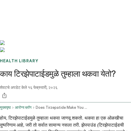
Benchmarks
Stories
FAQ
Sign up / Log in
HEALTH LIBRARY
काय टिरझेपाटाईडमुळे तुम्हाला थकवा येतो?
शेवटचे अपडेट केले
१६ फेब्रुवारी, २०२६
मुख्यपृष्ठ
आरोग्य ब्लॉग
Does Tirzepatide Make You Tired
होय, टिरझेपाटाईडमुळे तुम्हाला थकवा जाणवू शकतो. थकवा हा एक ओळखीचा
दुष्परिणाम आहे, जरी तो सर्वात सामान्य नसला तरी. झेपपाउंड (टिरझेपाटाईडची