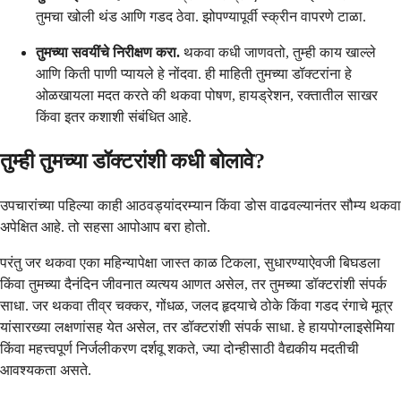
तुमचा खोली थंड आणि गडद ठेवा. झोपण्यापूर्वी स्क्रीन वापरणे टाळा.
तुमच्या सवयींचे निरीक्षण करा.
थकवा कधी जाणवतो, तुम्ही काय खाल्ले
आणि किती पाणी प्यायले हे नोंदवा. ही माहिती तुमच्या डॉक्टरांना हे
ओळखायला मदत करते की थकवा पोषण, हायड्रेशन, रक्तातील साखर
किंवा इतर कशाशी संबंधित आहे.
तुम्ही तुमच्या डॉक्टरांशी कधी बोलावे?
उपचारांच्या पहिल्या काही आठवड्यांदरम्यान किंवा डोस वाढवल्यानंतर सौम्य थकवा
अपेक्षित आहे. तो सहसा आपोआप बरा होतो.
परंतु जर थकवा एका महिन्यापेक्षा जास्त काळ टिकला, सुधारण्याऐवजी बिघडला
किंवा तुमच्या दैनंदिन जीवनात व्यत्यय आणत असेल, तर तुमच्या डॉक्टरांशी संपर्क
साधा. जर थकवा तीव्र चक्कर, गोंधळ, जलद हृदयाचे ठोके किंवा गडद रंगाचे मूत्र
यांसारख्या लक्षणांसह येत असेल, तर डॉक्टरांशी संपर्क साधा. हे हायपोग्लाइसेमिया
किंवा महत्त्वपूर्ण निर्जलीकरण दर्शवू शकते, ज्या दोन्हीसाठी वैद्यकीय मदतीची
आवश्यकता असते.