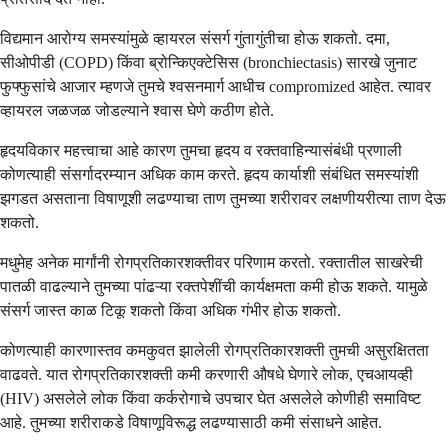
विद्यमान आरोग्य समस्यांमुळे व्हायरल संसर्ग गुंतागुंतीचा होऊ शकतो. दमा,
सीओपीडी (COPD) किंवा ब्रोन्किएक्टेसिस (bronchiectasis) सारखे जुनाट
फुफ्फुसांचे आजार म्हणजे तुमचे श्वसनमार्ग आधीच compromized आहेत. त्यावर
व्हायरल जळजळ जोडल्याने श्वास घेणे कठीण होते.
हृदयविकार महत्त्वाचा आहे कारण तुमचा हृदय व रक्तवाहिन्यासंबंधी प्रणाली
कोणत्याही संसर्गादरम्यान अधिक काम करते. हृदय कार्याशी संबंधित समस्यांशी
झगडत असताना विषाणूशी लढण्याचा ताण तुमच्या शरीरावर लक्षणीयरीत्या ताण देऊ
शकतो.
मधुमेह अनेक मार्गांनी रोगप्रतिकारशक्तीवर परिणाम करतो. रक्तातील साखरेची
पातळी वाढल्याने तुमच्या पांढऱ्या रक्तपेशींची कार्यक्षमता कमी होऊ शकते. यामुळे
संसर्ग जास्त काळ टिकू शकतो किंवा अधिक गंभीर होऊ शकतो.
कोणत्याही कारणास्तव कमकुवत झालेली रोगप्रतिकारशक्ती तुमची असुरक्षितता
वाढवते. यात रोगप्रतिकारशक्ती कमी करणारी औषधे घेणारे लोक, एचआयव्ही
(HIV) असलेले लोक किंवा कर्करोगाचे उपचार घेत असलेले कोणीही समाविष्ट
आहे. तुमच्या शरीराकडे विषाणूविरूद्ध लढण्यासाठी कमी संसाधने आहेत.