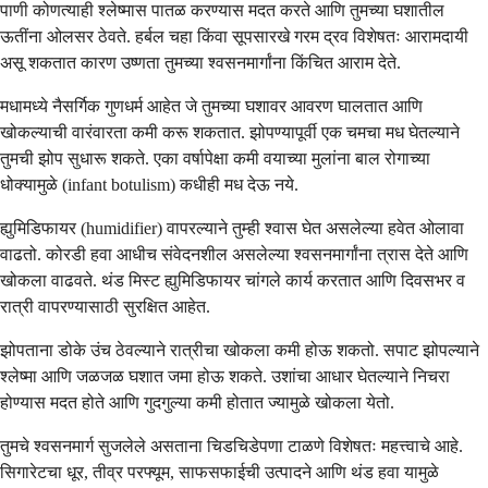
पाणी कोणत्याही श्लेष्मास पातळ करण्यास मदत करते आणि तुमच्या घशातील
ऊतींना ओलसर ठेवते. हर्बल चहा किंवा सूपसारखे गरम द्रव विशेषतः आरामदायी
असू शकतात कारण उष्णता तुमच्या श्वसनमार्गांना किंचित आराम देते.
मधामध्ये नैसर्गिक गुणधर्म आहेत जे तुमच्या घशावर आवरण घालतात आणि
खोकल्याची वारंवारता कमी करू शकतात. झोपण्यापूर्वी एक चमचा मध घेतल्याने
तुमची झोप सुधारू शकते. एका वर्षापेक्षा कमी वयाच्या मुलांना बाल रोगाच्या
धोक्यामुळे (infant botulism) कधीही मध देऊ नये.
ह्युमिडिफायर (humidifier) वापरल्याने तुम्ही श्वास घेत असलेल्या हवेत ओलावा
वाढतो. कोरडी हवा आधीच संवेदनशील असलेल्या श्वसनमार्गांना त्रास देते आणि
खोकला वाढवते. थंड मिस्ट ह्युमिडिफायर चांगले कार्य करतात आणि दिवसभर व
रात्री वापरण्यासाठी सुरक्षित आहेत.
झोपताना डोके उंच ठेवल्याने रात्रीचा खोकला कमी होऊ शकतो. सपाट झोपल्याने
श्लेष्मा आणि जळजळ घशात जमा होऊ शकते. उशांचा आधार घेतल्याने निचरा
होण्यास मदत होते आणि गुदगुल्या कमी होतात ज्यामुळे खोकला येतो.
तुमचे श्वसनमार्ग सुजलेले असताना चिडचिडेपणा टाळणे विशेषतः महत्त्वाचे आहे.
सिगारेटचा धूर, तीव्र परफ्यूम, साफसफाईची उत्पादने आणि थंड हवा यामुळे