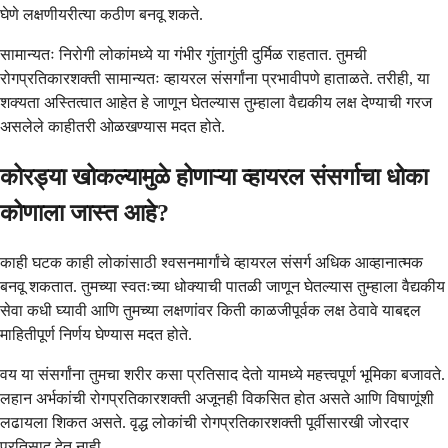
घेणे लक्षणीयरीत्या कठीण बनवू शकते.
सामान्यतः निरोगी लोकांमध्ये या गंभीर गुंतागुंती दुर्मिळ राहतात. तुमची
रोगप्रतिकारशक्ती सामान्यतः व्हायरल संसर्गांना प्रभावीपणे हाताळते. तरीही, या
शक्यता अस्तित्वात आहेत हे जाणून घेतल्यास तुम्हाला वैद्यकीय लक्ष देण्याची गरज
असलेले काहीतरी ओळखण्यास मदत होते.
कोरड्या खोकल्यामुळे होणाऱ्या व्हायरल संसर्गाचा धोका
कोणाला जास्त आहे?
काही घटक काही लोकांसाठी श्वसनमार्गांचे व्हायरल संसर्ग अधिक आव्हानात्मक
बनवू शकतात. तुमच्या स्वतःच्या धोक्याची पातळी जाणून घेतल्यास तुम्हाला वैद्यकीय
सेवा कधी घ्यावी आणि तुमच्या लक्षणांवर किती काळजीपूर्वक लक्ष ठेवावे याबद्दल
माहितीपूर्ण निर्णय घेण्यास मदत होते.
वय या संसर्गांना तुमचा शरीर कसा प्रतिसाद देतो यामध्ये महत्त्वपूर्ण भूमिका बजावते.
लहान अर्भकांची रोगप्रतिकारशक्ती अजूनही विकसित होत असते आणि विषाणूंशी
लढायला शिकत असते. वृद्ध लोकांची रोगप्रतिकारशक्ती पूर्वीसारखी जोरदार
प्रतिसाद देत नाही.