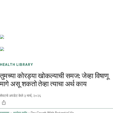
Benchmarks
Stories
FAQ
Sign up / Log in
HEALTH LIBRARY
तुमच्या कोरड्या खोकल्याची समज: जेव्हा विषाणू
मागे असू शकतो तेव्हा त्याचा अर्थ काय
शेवटचे अपडेट केले
३ मार्च, २०२६
मुख्यपृष्ठ
आरोग्य ब्लॉग
Dry Cough With Potential Viral Infection