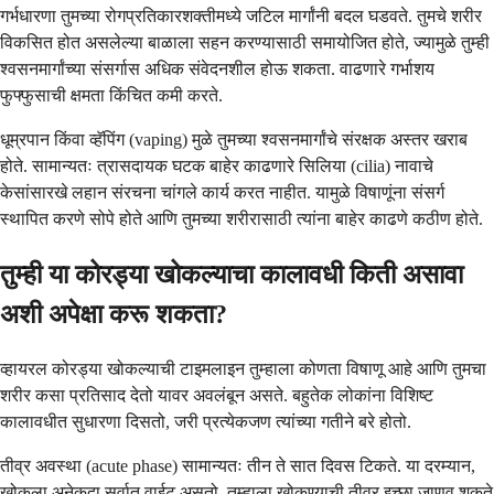
गर्भधारणा तुमच्या रोगप्रतिकारशक्तीमध्ये जटिल मार्गांनी बदल घडवते. तुमचे शरीर
विकसित होत असलेल्या बाळाला सहन करण्यासाठी समायोजित होते, ज्यामुळे तुम्ही
श्वसनमार्गांच्या संसर्गास अधिक संवेदनशील होऊ शकता. वाढणारे गर्भाशय
फुफ्फुसाची क्षमता किंचित कमी करते.
धूम्रपान किंवा व्हॅपिंग (vaping) मुळे तुमच्या श्वसनमार्गांचे संरक्षक अस्तर खराब
होते. सामान्यतः त्रासदायक घटक बाहेर काढणारे सिलिया (cilia) नावाचे
केसांसारखे लहान संरचना चांगले कार्य करत नाहीत. यामुळे विषाणूंना संसर्ग
स्थापित करणे सोपे होते आणि तुमच्या शरीरासाठी त्यांना बाहेर काढणे कठीण होते.
तुम्ही या कोरड्या खोकल्याचा कालावधी किती असावा
अशी अपेक्षा करू शकता?
व्हायरल कोरड्या खोकल्याची टाइमलाइन तुम्हाला कोणता विषाणू आहे आणि तुमचा
शरीर कसा प्रतिसाद देतो यावर अवलंबून असते. बहुतेक लोकांना विशिष्ट
कालावधीत सुधारणा दिसतो, जरी प्रत्येकजण त्यांच्या गतीने बरे होतो.
तीव्र अवस्था (acute phase) सामान्यतः तीन ते सात दिवस टिकते. या दरम्यान,
खोकला अनेकदा सर्वात वाईट असतो. तुम्हाला खोकण्याची तीव्र इच्छा जाणवू शकते