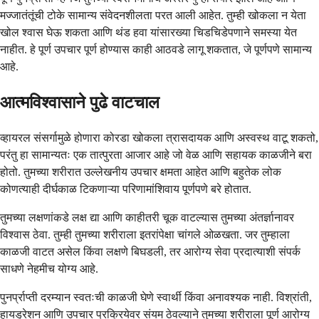
मज्जातंतूंची टोके सामान्य संवेदनशीलता परत आली आहेत. तुम्ही खोकला न येता
खोल श्वास घेऊ शकता आणि थंड हवा यांसारख्या चिडचिडेपणाने समस्या येत
नाहीत. हे पूर्ण उपचार पूर्ण होण्यास काही आठवडे लागू शकतात, जे पूर्णपणे सामान्य
आहे.
आत्मविश्वासाने पुढे वाटचाल
व्हायरल संसर्गामुळे होणारा कोरडा खोकला त्रासदायक आणि अस्वस्थ वाटू शकतो,
परंतु हा सामान्यतः एक तात्पुरता आजार आहे जो वेळ आणि सहायक काळजीने बरा
होतो. तुमच्या शरीरात उल्लेखनीय उपचार क्षमता आहेत आणि बहुतेक लोक
कोणत्याही दीर्घकाळ टिकणाऱ्या परिणामांशिवाय पूर्णपणे बरे होतात.
तुमच्या लक्षणांकडे लक्ष द्या आणि काहीतरी चूक वाटल्यास तुमच्या अंतर्ज्ञानावर
विश्वास ठेवा. तुम्ही तुमच्या शरीराला इतरांपेक्षा चांगले ओळखता. जर तुम्हाला
काळजी वाटत असेल किंवा लक्षणे बिघडली, तर आरोग्य सेवा प्रदात्याशी संपर्क
साधणे नेहमीच योग्य आहे.
पुनर्प्राप्ती दरम्यान स्वतःची काळजी घेणे स्वार्थी किंवा अनावश्यक नाही. विश्रांती,
हायड्रेशन आणि उपचार प्रक्रियेवर संयम ठेवल्याने तुमच्या शरीराला पूर्ण आरोग्य