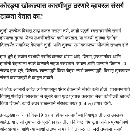
कोरड्या खोकल्यास कारणीभूत ठरणारे व्हायरल संसर्ग
टाळता येतात का?
तुम्ही प्रत्येक विषाणू टाळू शकत नसला तरी, काही पद्धती श्वसनमार्गांचे संसर्ग
होण्याचा तुमचा धोका लक्षणीयरीत्या कमी करतात. या सवयी तुमच्या दैनंदिन
दिनचर्येत समाविष्ट केल्याने तुम्ही आणि तुमच्या सभोवतालच्या लोकांचे संरक्षण होते.
हात धुणे हे सर्वात प्रभावी प्रतिबंधात्मक धोरण आहे. विषाणू पृष्ठभागांवर आणि
हातांनी चेहऱ्याला स्पर्श केल्याने सहज पसरतात. साबण आणि पाण्याने किमान 20
सेकंद हात धुणे, विशेषतः खाण्यापूर्वी किंवा चेहरा स्पर्श करण्यापूर्वी, विषाणू तुमच्यावर
संसर्ग करण्यापूर्वी ते काढून टाकते.
जे लोक आजारी आहेत त्यांच्यापासून अंतर ठेवल्याने संपर्क कमी होतो. श्वसनमार्गाचे
विषाणू थेंबांद्वारे पसरतात जे सुमारे सहा फूट प्रवास करतात जेव्हा कोणीतरी खोकते
किंवा शिंकते. काही अंतर राखल्याने संरक्षक बफर (buffer) तयार होतो.
इन्फ्लूएंझा आणि कोविड-19 सह काही श्वसनमार्गांच्या विषाणूंसाठी लस उपलब्ध
आहेत. या लसी तुमच्या रोगप्रतिकारशक्तीला विशिष्ट विषाणूंना अधिक प्रभावीपणे
ओळखण्यास आणि त्यांच्याशी लढण्यास प्रशिक्षित करतात. जरी तुम्हाला संसर्ग