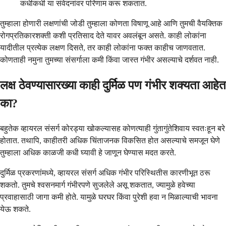
कधीकधी या संवेदनांवर परिणाम करू शकतात.
तुम्हाला होणारी लक्षणांची जोडी तुम्हाला कोणता विषाणू आहे आणि तुमची वैयक्तिक
रोगप्रतिकारशक्ती कशी प्रतिसाद देते यावर अवलंबून असते. काही लोकांना
यादीतील प्रत्येक लक्षण दिसते, तर काही लोकांना फक्त काहीच जाणवतात.
कोणताही नमुना तुमच्या संसर्गाला कमी किंवा जास्त गंभीर असल्याचे दर्शवत नाही.
लक्ष ठेवण्यासारख्या काही दुर्मिळ पण गंभीर शक्यता आहेत
का?
बहुतेक व्हायरल संसर्ग कोरड्या खोकल्यासह कोणत्याही गुंतागुंतेशिवाय स्वतःहून बरे
होतात. तथापि, काहीतरी अधिक चिंताजनक विकसित होत असल्याचे समजून घेणे
तुम्हाला अधिक काळजी कधी घ्यावी हे जाणून घेण्यास मदत करते.
दुर्मिळ प्रकरणांमध्ये, व्हायरल संसर्ग अधिक गंभीर परिस्थितीस कारणीभूत ठरू
शकतो. तुमचे श्वसनमार्ग गंभीरपणे सुजलेले असू शकतात, ज्यामुळे हवेच्या
प्रवाहासाठी जागा कमी होते. यामुळे घरघर किंवा पुरेशी हवा न मिळाल्याची भावना
येऊ शकते.