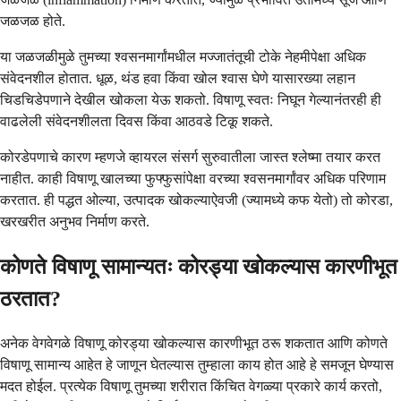
जळजळ होते.
या जळजळीमुळे तुमच्या श्वसनमार्गांमधील मज्जातंतूची टोके नेहमीपेक्षा अधिक
संवेदनशील होतात. धूळ, थंड हवा किंवा खोल श्वास घेणे यासारख्या लहान
चिडचिडेपणाने देखील खोकला येऊ शकतो. विषाणू स्वतः निघून गेल्यानंतरही ही
वाढलेली संवेदनशीलता दिवस किंवा आठवडे टिकू शकते.
कोरडेपणाचे कारण म्हणजे व्हायरल संसर्ग सुरुवातीला जास्त श्लेष्मा तयार करत
नाहीत. काही विषाणू खालच्या फुफ्फुसांपेक्षा वरच्या श्वसनमार्गांवर अधिक परिणाम
करतात. ही पद्धत ओल्या, उत्पादक खोकल्याऐवजी (ज्यामध्ये कफ येतो) तो कोरडा,
खरखरीत अनुभव निर्माण करते.
कोणते विषाणू सामान्यतः कोरड्या खोकल्यास कारणीभूत
ठरतात?
अनेक वेगवेगळे विषाणू कोरड्या खोकल्यास कारणीभूत ठरू शकतात आणि कोणते
विषाणू सामान्य आहेत हे जाणून घेतल्यास तुम्हाला काय होत आहे हे समजून घेण्यास
मदत होईल. प्रत्येक विषाणू तुमच्या शरीरात किंचित वेगळ्या प्रकारे कार्य करतो,