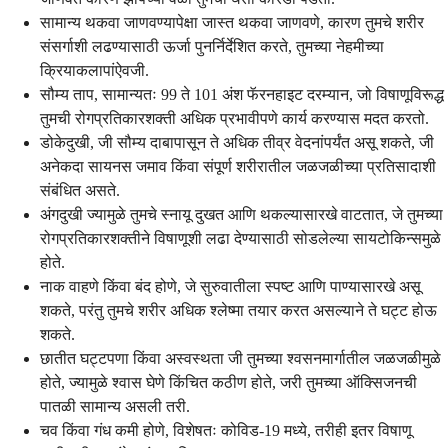
सामान्य थकवा जाणवण्यापेक्षा जास्त थकवा जाणवणे, कारण तुमचे शरीर
संसर्गाशी लढण्यासाठी ऊर्जा पुनर्निर्देशित करते, तुमच्या नेहमीच्या
क्रियाकलापांऐवजी.
सौम्य ताप, सामान्यतः 99 ते 101 अंश फॅरनहाइट दरम्यान, जो विषाणूविरूद्ध
तुमची रोगप्रतिकारशक्ती अधिक प्रभावीपणे कार्य करण्यास मदत करतो.
डोकेदुखी, जी सौम्य दाबापासून ते अधिक तीव्र वेदनांपर्यंत असू शकते, जी
अनेकदा सायनस जमाव किंवा संपूर्ण शरीरातील जळजळीच्या प्रतिसादाशी
संबंधित असते.
अंगदुखी ज्यामुळे तुमचे स्नायू दुखत आणि थकल्यासारखे वाटतात, जे तुमच्या
रोगप्रतिकारशक्तीने विषाणूशी लढा देण्यासाठी सोडलेल्या सायटोकिन्समुळे
होते.
नाक वाहणे किंवा बंद होणे, जे सुरुवातीला स्पष्ट आणि पाण्यासारखे असू
शकते, परंतु तुमचे शरीर अधिक श्लेष्मा तयार करत असल्याने ते घट्ट होऊ
शकते.
छातीत घट्टपणा किंवा अस्वस्थता जी तुमच्या श्वसनमार्गातील जळजळीमुळे
होते, ज्यामुळे श्वास घेणे किंचित कठीण होते, जरी तुमच्या ऑक्सिजनची
पातळी सामान्य असली तरी.
चव किंवा गंध कमी होणे, विशेषतः कोविड-19 मध्ये, तरीही इतर विषाणू