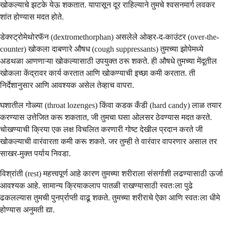
खोकल्याचे झटके येऊ शकतात. यापासून दूर राहिल्याने तुमचे श्वसनमार्ग लवकर
शांत होण्यास मदत होते.
डेक्स्ट्रोमेथोरफॅन (dextromethorphan) असलेले ओव्हर-द-काउंटर (over-the-
counter) खोकला दाबणारे औषध (cough suppressants) तुमच्या झोपेमध्ये
अडथळा आणणाऱ्या खोकल्यासाठी उपयुक्त ठरू शकते. ही औषधे तुमच्या मेंदूतील
खोकला केंद्रावर कार्य करतात आणि खोकण्याची इच्छा कमी करतात. ती
निर्देशानुसार आणि आवश्यक असेल तेव्हाच वापरा.
घशातील गोळ्या (throat lozenges) किंवा कडक कँडी (hard candy) लाळ तयार
करण्यास उत्तेजित करू शकतात, जी तुमचा घसा ओलसर ठेवण्यास मदत करते.
चोखण्याची क्रिया एक लक्ष विचलित करणारी गोष्ट देखील प्रदान करते जी
खोकल्याची वारंवारता कमी करू शकते. जर तुम्ही ते वारंवार वापरणार असाल तर
साखर-मुक्त पर्याय निवडा.
विश्रांती (rest) महत्त्वपूर्ण आहे कारण तुमच्या शरीराला संसर्गाशी लढण्यासाठी ऊर्जा
आवश्यक आहे. सामान्य क्रियाकलाप पातळी राखण्यासाठी स्वतःला पुढे
ढकलल्यास तुमची पुनर्प्राप्ती वाढू शकते. तुमच्या शरीराचे ऐका आणि स्वतःला धीमे
होण्यास अनुमती द्या.