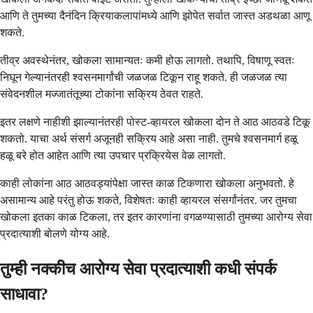
आणि ते तुमच्या दैनंदिन क्रियाकलापांमध्ये आणि झोपेत सर्वात जास्त अडथळा आणू
शकते.
तीव्र अवस्थेनंतर, खोकला सामान्यतः कमी होऊ लागतो. तथापि, विषाणू स्वतः
निघून गेल्यानंतरही श्वसनमार्गांची जळजळ टिकून राहू शकते. ही जळजळ त्या
संवेदनशील मज्जातंतूच्या टोकांना सक्रिय ठेवत राहते.
इतर लक्षणे नाहीशी झाल्यानंतरही पोस्ट-व्हायरल खोकला दोन ते आठ आठवडे टिकू
शकतो. याचा अर्थ संसर्ग अजूनही सक्रिय आहे असा नाही. तुमचे श्वसनमार्ग हळू
हळू बरे होत आहेत आणि त्या उपचार प्रक्रियेस वेळ लागतो.
काही लोकांना आठ आठवड्यांपेक्षा जास्त काळ टिकणारा खोकला अनुभवतो. हे
असामान्य आहे परंतु होऊ शकते, विशेषतः काही व्हायरल संसर्गांनंतर. जर तुमचा
खोकला इतका काळ टिकला, तर इतर कारणांना वगळण्यासाठी तुमच्या आरोग्य सेवा
प्रदात्याशी बोलणे योग्य आहे.
तुम्ही नक्कीच आरोग्य सेवा प्रदात्याशी कधी संपर्क
साधावा?