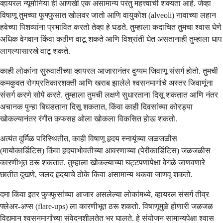
व्हायरल न्यूमोनिया ही आणखी एक असामान्य परंतु महत्त्वाची शक्यता आहे. जेव्हा
विषाणू तुमच्या फुफ्फुसात खोलवर जातो आणि वायुकोश (alveoli) नावाच्या लहान
हवेच्या पिशव्यांना प्रभावित करतो तेव्हा हे घडते. तुम्हाला कदाचित तुमचा श्वास घेणे
अधिक वेगवान किंवा कठीण वाटू शकते आणि विश्रांती घेत असतानाही तुम्हाला धाप
लागल्यासारखे वाटू शकते.
काही लोकांना सुरुवातीच्या व्हायरल आजारानंतर दुय्यम जिवाणू संसर्ग होतो. तुमची
कमकुवत रोगप्रतिकारशक्ती आणि खराब झालेले श्वसनमार्गाचे अस्तर जिवाणूंना
संसर्ग करणे सोपे करते. तुम्हाला तुमची लक्षणे सुधारताना दिसू शकतात आणि नंतर
अचानक पुन्हा बिघडताना दिसू शकतात, किंवा काही दिवसांच्या कोरड्या
खोकल्यानंतर रंगीत कफसह ओला खोकला विकसित होऊ शकतो.
अत्यंत दुर्मिळ परिस्थितीत, काही विषाणू हृदय स्नायूंच्या जळजळीस
(मायोकार्डिटिस) किंवा हृदयाभोवतीच्या आवरणाच्या (पेरीकार्डिटिस) जळजळीस
कारणीभूत ठरू शकतात. तुम्हाला खोकल्याच्या घट्टपणापेक्षा वेगळे जाणवणारे
छातीत दुखणे, जलद हृदयाचे ठोके किंवा असामान्य थकवा जाणवू शकतो.
दमा किंवा इतर फुफ्फुसांच्या आजार असलेल्या लोकांमध्ये, व्हायरल संसर्ग तीव्र
फ्लेअर-अप्स (flare-ups) ला कारणीभूत ठरू शकतो. विषाणूमुळे होणारी जळजळ
विद्यमान श्वसनमार्गांच्या संवेदनशीलतेत भर घालते. हे संयोजन सामान्यपेक्षा श्वास