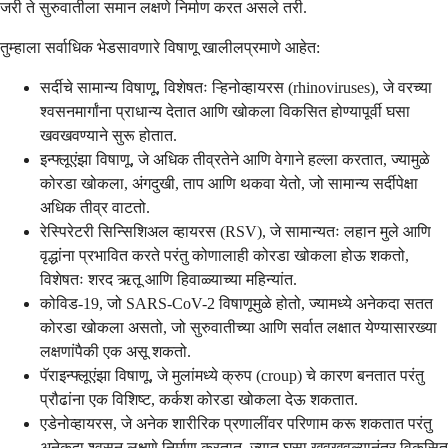
जरी ते सुरुवातीला समान लक्षणे निर्माण करत असले तरी.
तुम्हाला सर्वाधिक भेडसावणारे विषाणू खालीलप्रमाणे आहेत:
सर्दीचे सामान्य विषाणू, विशेषतः ऱ्हिनोव्हायरस (rhinoviruses), जे वरच्या
श्वसनमार्गांना प्राधान्य देतात आणि खोकला विकसित होण्यापूर्वी घसा
खवखवण्याने सुरू होतात.
इन्फ्लूएंझा विषाणू, जे अधिक तीव्रतेने आणि वेगाने हल्ला करतात, ज्यामुळे
कोरडा खोकला, अंगदुखी, ताप आणि थकवा येतो, जो सामान्य सर्दीपेक्षा
अधिक तीव्र वाटतो.
रेस्पिरेटरी सिन्सिशिअल व्हायरस (RSV), जे सामान्यतः लहान मुले आणि
वृद्धांना प्रभावित करते परंतु कोणालाही कोरडा खोकला होऊ शकतो,
विशेषतः शरद ऋतू आणि हिवाळ्याच्या महिन्यांत.
कोविड-19, जो SARS-CoV-2 विषाणूमुळे होतो, ज्यामध्ये अनेकदा सतत
कोरडा खोकला असतो, जो सुरुवातीच्या आणि सर्वात लक्षात येण्यासारख्या
लक्षणांपैकी एक असू शकतो.
पॅराइन्फ्लूएंझा विषाणू, जे मुलांमध्ये क्रुप (croup) चे कारण बनतात परंतु
प्रौढांना एक विशिष्ट, कर्कश कोरडा खोकला देऊ शकतात.
एडेनोव्हायरस, जे अनेक शारीरिक प्रणालींवर परिणाम करू शकतात परंतु
अनेकदा श्वसन लक्षणे निर्माण करतात, ज्यात घसा खवखवल्यानंतर विकसित