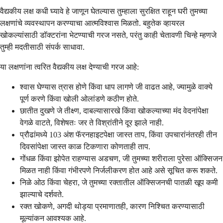
वैद्यकीय लक्ष कधी घ्यावे हे जाणून घेतल्यास तुम्हाला सुरक्षित राहून घरी तुमच्या
लक्षणांचे व्यवस्थापन करण्याचा आत्मविश्वास मिळतो. बहुतेक व्हायरल
खोकल्यांसाठी डॉक्टरांना भेटण्याची गरज नसते, परंतु काही चेतावणी चिन्हे म्हणजे
तुम्ही मदतीसाठी संपर्क साधावा.
या लक्षणांना त्वरित वैद्यकीय लक्ष देण्याची गरज आहे:
श्वास घेण्यास त्रास होणे किंवा धाप लागणे जी वाढत आहे, ज्यामुळे वाक्ये
पूर्ण करणे किंवा खोली ओलांडणे कठीण होते.
छातीत दुखणे जे तीक्ष्ण, दाबल्यासारखे किंवा खोकल्याच्या मंद वेदनांपेक्षा
वेगळे वाटते, विशेषतः जर ते विश्रांतीने दूर झाले नाही.
प्रौढांमध्ये 103 अंश फॅरनहाइटपेक्षा जास्त ताप, किंवा उपचारांनंतरही तीन
दिवसांपेक्षा जास्त काळ टिकणारा कोणताही ताप.
गोंधळ किंवा झोपेत राहण्यास अडचण, जी तुमच्या शरीराला पुरेसा ऑक्सिजन
मिळत नाही किंवा गंभीरपणे निर्जलीकरण होत आहे असे सूचित करू शकते.
निळे ओठ किंवा चेहरा, जे तुमच्या रक्तातील ऑक्सिजनची पातळी खूप कमी
झाल्याचे दर्शवते.
रक्त खोकणे, अगदी थोड्या प्रमाणातही, कारण निश्चित करण्यासाठी
मूल्यांकन आवश्यक आहे.