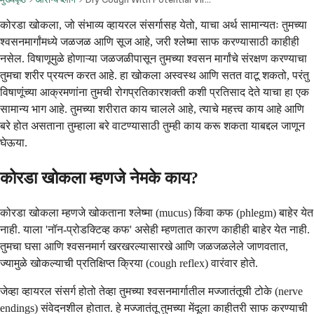
कोरडा खोकला, जो संभाव्य व्हायरल संसर्गासह येतो, याचा अर्थ सामान्यतः तुमच्या
श्वसनमार्गांमध्ये जळजळ आणि सूज आहे, जरी श्लेष्मा साफ करण्यासाठी काहीही
नसेल. विषाणूमुळे होणाऱ्या जळजळीपासून तुमच्या श्वसन मार्गांचे संरक्षण करण्याचा
तुमचा शरीर प्रयत्न करत आहे. हा खोकला अस्वस्थ आणि सतत वाटू शकतो, परंतु
विषाणूंच्या आक्रमणांना तुमची रोगप्रतिकारशक्ती कशी प्रतिसाद देते याचा हा एक
सामान्य भाग आहे. तुमच्या शरीरात काय चालले आहे, त्याचे महत्त्व काय आहे आणि
बरे होत असताना तुम्हाला बरे वाटण्यासाठी तुम्ही काय करू शकता याबद्दल जाणून
घेऊया.
कोरडा खोकला म्हणजे नेमके काय?
कोरडा खोकला म्हणजे खोकताना श्लेष्मा (mucus) किंवा कफ (phlegm) बाहेर येत
नाही. याला 'नॉन-प्रोडक्टिव्ह कफ' असेही म्हणतात कारण काहीही बाहेर येत नाही.
तुमचा घसा आणि श्वसनमार्ग खरखरल्यासारखे आणि जळजळलेले जाणवतात,
ज्यामुळे खोकल्याची प्रतिक्षिप्त क्रिया (cough reflex) वारंवार होते.
जेव्हा व्हायरल संसर्ग होतो तेव्हा तुमच्या श्वसनमार्गातील मज्जातंतूची टोके (nerve
endings) संवेदनशील होतात. हे मज्जातंतू तुमच्या मेंदूला काहीतरी साफ करण्याची