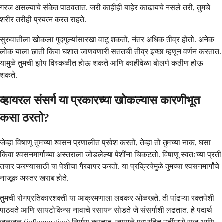
गरज असल्याचे संकेत पाठवतात. जरी काहीही बाहेर काढायचे नसले तरी, तुमचे
शरीर तरीही प्रयत्न करत राहते.
सुरुवातीला खोकला गुदगुल्यांसारखा वाटू शकतो, नंतर अधिक तीव्र होतो. अनेक
लोक याला छाती किंवा घशात जाणवणारी सततची तीव्र इच्छा म्हणून वर्णन करतात.
यामुळे तुमची झोप विस्कळीत होऊ शकते आणि काहीवेळा बोलणे कठीण होऊ
शकते.
व्हायरल संसर्ग या प्रकारच्या खोकल्यास कारणीभूत
कसा ठरतो?
जेव्हा विषाणू तुमच्या श्वसन प्रणालीत प्रवेश करतो, तेव्हा तो तुमच्या नाक, घसा
किंवा श्वसनमार्गाच्या अस्तराला जोडलेल्या पेशींना चिकटतो. विषाणू स्वतःच्या प्रती
तयार करण्यासाठी या पेशींचा गैरवापर करतो. या प्रक्रियेमुळे तुमच्या श्वसनमार्गांचे
नाजूक अस्तर खराब होते.
तुमची रोगप्रतिकारशक्ती या आक्रमणाला लवकर ओळखते. ती पांढऱ्या रक्तपेशी
पाठवते आणि सायटोकिन्स नावाचे रसायन सोडते जे संसर्गाशी लढतात. हे पदार्थ
जळजळ (inflammation) निर्माण करतात, ज्यामुळे प्रभावित उतींमध्ये सूज आणि