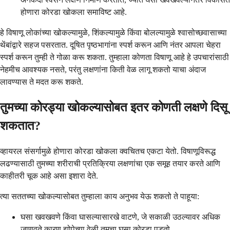
होणारा कोरडा खोकला समाविष्ट आहे.
हे विषाणू लोकांच्या खोकल्यामुळे, शिंकल्यामुळे किंवा बोलल्यामुळे श्वासोच्छवासाच्या
थेंबांद्वारे सहज पसरतात. दूषित पृष्ठभागांना स्पर्श करून आणि नंतर आपला चेहरा
स्पर्श करून तुम्ही ते गोळा करू शकता. तुम्हाला कोणता विषाणू आहे हे उपचारांसाठी
नेहमीच आवश्यक नसते, परंतु लक्षणांना किती वेळ लागू शकतो याचा अंदाज
लावण्यास ते मदत करू शकते.
तुमच्या कोरड्या खोकल्यासोबत इतर कोणती लक्षणे दिसू
शकतात?
व्हायरल संसर्गामुळे होणारा कोरडा खोकला क्वचितच एकटा येतो. विषाणूविरूद्ध
लढण्यासाठी तुमच्या शरीराची प्रतिक्रिया लक्षणांचा एक समूह तयार करते आणि
काहीतरी चूक आहे असा इशारा देते.
त्या सततच्या खोकल्यासोबत तुम्हाला काय अनुभव येऊ शकतो ते पाहूया:
घसा खवखवणे किंवा घासल्यासारखे वाटणे, जे सकाळी उठल्यावर अधिक
जाणवते कारण झोपेच्या वेळी तुमचा घसा कोरडा पडतो.