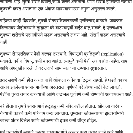
सामान्य आहे. तुमचे शरीर विषाणू साफ करत असताना आणि खराब झालेल्या उतींची
दुरुस्ती करत असताना एक अंदाज लावण्यासारखा नमुना अनुसरण करते.
पहिल्या काही दिवसांत, तुमची रोगप्रतिकारशक्ती प्रतिसाद वाढवते. जळजळ
शिखरावर पोहोचल्याने तुम्हाला बरे वाटण्यापूर्वी वाईट वाटू शकते. हे प्रत्यक्षात
तुमच्या शरीराचे प्रभावीपणे लढत असल्याचे लक्षण आहे, संसर्ग वाढत असल्याचे
नाही.
तुमच्या रोगप्रतिकार पेशी वरचढ ठरल्याने, विषाणूंची प्रतिकृती (replication)
मंदावते. नवीन विषाणू कमी बनत आहेत, त्यामुळे कमी पेशी खराब होत आहेत. ताप
आणि अंगदुखीसारखी तीव्र लक्षणे सामान्यतः या टप्प्यात सुधारतात.
इतर लक्षणे कमी होत असतानाही खोकला अनेकदा टिकून राहतो. हे घडते कारण
खराब झालेल्या श्वसनमार्गांच्या अस्तराला पूर्णपणे बरे होण्यासाठी वेळ लागतो.
पेशींना पुन्हा तयार करण्याची आणि जळजळ पूर्णपणे कमी होण्याची आवश्यकता आहे.
बरे होताना तुमचे श्वसनमार्ग हळूहळू कमी संवेदनशील होतात. खोकला वारंवार
येण्याची कारणे कमी परिणाम करू लागतात. तुम्हाला खोकल्याच्या झटक्यांमध्ये
जास्त अंतर दिसेल आणि खोकण्याची इच्छा कमी तीव्र होईल.
पूर्ण पुनर्प्राप्ती म्हणजे तुमच्या श्वसनमार्गाचे अस्तर पुन्हा तयार झाले आहे आणि