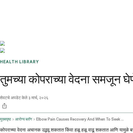
Benchmarks
Stories
FAQ
Sign up / Log in
HEALTH LIBRARY
तुमच्या कोपराच्या वेदना समजून घ
शेवटचे अपडेट केले
३ मार्च, २०२६
मुख्यपृष्ठ
आरोग्य ब्लॉग
Elbow Pain Causes Recovery And When To Seek Help
कोपराच्या वेदना अचानक उद्भवू शकतात किंवा हळू हळू वाढू शकतात आणि यामुळे बऱ्