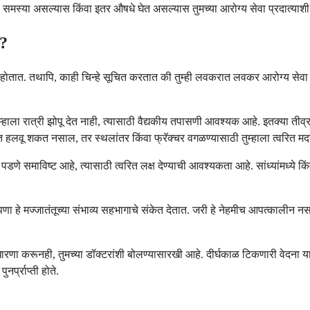
समस्या असल्यास किंवा इतर औषधे घेत असल्यास तुमच्या आरोग्य सेवा प्रदात्याशी 
े?
या होतात. तथापि, काही चिन्हे सूचित करतात की तुम्ही लवकरात लवकर आरोग्य सेवा 
्हाला रात्री झोपू देत नाही, त्यासाठी वैद्यकीय तपासणी आवश्यक आहे. इतक्या तीव
बात हलवू शकत नसाल, तर स्थलांतर किंवा फ्रॅक्चर वगळण्यासाठी तुम्हाला त्वरित
ेर पडणे समाविष्ट आहे, त्यासाठी त्वरित लक्ष देण्याची आवश्यकता आहे. सांध्यांमध
शक्तपणा हे मज्जातंतूच्या संभाव्य सहभागाचे संकेत देतात. जरी हे नेहमीच आपत्कालीन
णा करूनही, तुमच्या डॉक्टरांशी बोलण्यासारखी आहे. दीर्घकाळ टिकणारी वेदना याम
र्प्राप्ती होते.