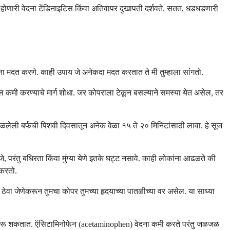
ी होणारी वेदना टेंडिनाइटिस किंवा अतिवापर दुखापती दर्शवते. सतत, धडधडणारी
रांना मदत करणे. काही उपाय जे अनेकदा मदत करतात ते मी तुम्हाला सांगतो.
चाल कमी करण्याचे मार्ग शोधा. जर कोपराला टेकून बसल्याने समस्या येत असेल, तर
डाळलेली बर्फची पिशवी दिवसातून अनेक वेळा १५ ते २० मिनिटांसाठी लावा. हे सूज
 परंतु बधिरता किंवा मुंग्या येणे इतके घट्ट नसावे. काही लोकांना आढळते की
 करतो.
 ठेवा जेणेकरून तुमचा कोपर तुमच्या हृदयाच्या पातळीच्या वर असेल. या साध्या
 करू शकतात. ऍसिटामिनोफेन (acetaminophen) वेदना कमी करते परंतु जळजळ