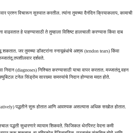
वार प्रश्न विचारून सुरुवात करतील. त्यांना तुमच्या दैनंदिन क्रियाकलाप, कामाची
वाढवतात हे पाहण्यासाठी ते तुम्हाला विशिष्ट हालचाली करण्यास किंवा दाब
वू शकतात. जर तुमच्या डॉक्टरांना स्नायूबंधांचे अश्रू (tendon tears) किंवा
्जातंतू तपशीलवार दर्शवते.
किंवा निदान (diagnoses) निश्चित करण्यासाठी याचा वापर करतात. मज्जातंतू वहन
युबिटल टनेल सिंड्रोम सारख्या समस्यांचे निदान होण्यास मदत होते.
nservatively) पद्धतीने सुरू होतात आणि आवश्यक असल्यास अधिक सखोल होतात.
लचाल पद्धती सुधारणारे व्यायाम शिकवते. फिजिकल थेरपिस्ट वेदना कमी
ील वापर करू शकतात. हा दृष्टिकोन टेंडिनाइटिस, मज्जातंतू संकुचित होणे आणि