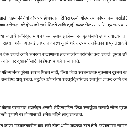
िशाली दाहक-विरोधी औषध पोहोचवतात. टेनिस एल्बो, गोल्फरचा कोपर किंवा बर्साइटि
च्या शरीराला बरे होण्याची संधी मिळते आणि तुम्ही बळकटीकरण आणि मूळ समस्या
वतःच्या रक्ताचे संकेंद्रित भाग वापरून खराब झालेल्या स्नायूबंधांमध्ये उपचार वाढ
साठी सहसा अनेक आठवडे लागतात कारण तुमचे शरीर उपचार संकेतकांना प्रतिसाद दे
संरक्षण देऊ शकते आणि समस्या वाढवणाऱ्या हालचालींना प्रतिबंध करू शकते. तुमचा डॉ
ि अतिवापर दुखापतींसाठी विशेषतः चांगले काम करते.
नेक महिन्यांनंतर पुरेसा आराम मिळत नाही, किंवा जेव्हा संरचनात्मक नुकसान दुरुस
े समाविष्ट असू शकते. बहुतेक कोपरांच्या शस्त्रक्रियेनंतर स्नायूंची ताकद आणि 
वर मोठ्या प्रमाणात अवलंबून असतो. टेंडिनाइटिस किंवा स्नायूंच्या ताणाचे सौम्य प
ी पूर्णपणे बरे होण्यासाठी अनेक महिने लागू शकतात.
ुधारतात कारण मज्जातंतूवरील दाब कमी होतो आणि जळजळ शांत होते. फ्रॅक्चरला सामा