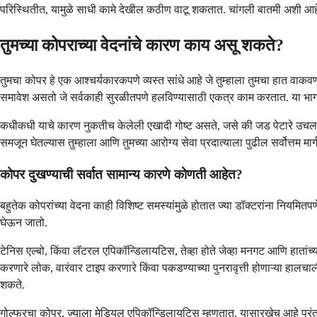
परिस्थितीत, यामुळे साधी कामे देखील कठीण वाटू शकतात. चांगली बातमी अशी आहे 
तुमच्या कोपराच्या वेदनांचे कारण काय असू शकते?
तुमचा कोपर हे एक आश्चर्यकारकपणे व्यस्त सांधे आहे जे तुम्हाला तुमचा हात वाकव
समावेश असतो जे सर्वकाही सुरळीतपणे हलविण्यासाठी एकत्र काम करतात. या भाग
कधीकधी याचे कारण नुकतीच केलेली एखादी गोष्ट असते, जसे की जड पेटारे उचलणे किं
समजून घेतल्यास तुम्हाला आणि तुमच्या आरोग्य सेवा प्रदात्याला पुढील सर्वोत्तम मा
कोपर दुखण्याची सर्वात सामान्य कारणे कोणती आहेत?
बहुतेक कोपरांच्या वेदना काही विशिष्ट समस्यांमुळे होतात ज्या डॉक्टरांना नियमि
घेऊन जातो.
टेनिस एल्बो, किंवा लॅटरल एपिकॉन्डिलायटिस, तेव्हा होते जेव्हा मनगट आणि हातांच्य
करणारे लोक, वारंवार टाइप करणारे किंवा पकडण्याच्या पुनरावृत्ती होणाऱ्या हाल
शकते.
गोल्फरचा कोपर, ज्याला मेडियल एपिकॉन्डिलायटिस म्हणतात, यासारखेच आहे परंतु ते 