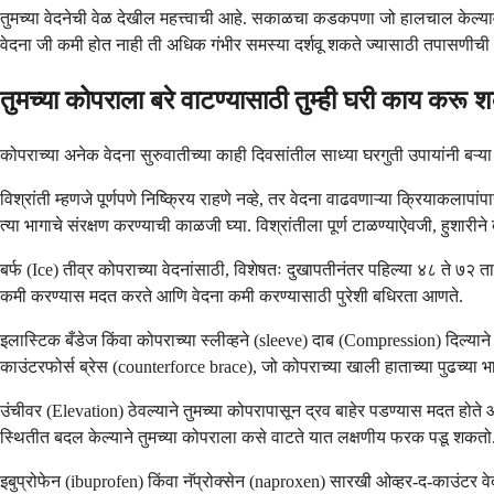
तुमच्या वेदनेची वेळ देखील महत्त्वाची आहे. सकाळचा कडकपणा जो हालचाल केल्यावर
वेदना जी कमी होत नाही ती अधिक गंभीर समस्या दर्शवू शकते ज्यासाठी तपासणीच
तुमच्या कोपराला बरे वाटण्यासाठी तुम्ही घरी काय करू
कोपराच्या अनेक वेदना सुरुवातीच्या काही दिवसांतील साध्या घरगुती उपायांनी बऱ्य
विश्रांती म्हणजे पूर्णपणे निष्क्रिय राहणे नव्हे, तर वेदना वाढवणाऱ्या क्रिया
त्या भागाचे संरक्षण करण्याची काळजी घ्या. विश्रांतीला पूर्ण टाळण्याऐवजी, हुशारी
बर्फ (Ice) तीव्र कोपराच्या वेदनांसाठी, विशेषतः दुखापतीनंतर पहिल्या ४८ ते ७
कमी करण्यास मदत करते आणि वेदना कमी करण्यासाठी पुरेशी बधिरता आणते.
इलास्टिक बँडेज किंवा कोपराच्या स्लीव्हने (sleeve) दाब (Compression) दिल्यान
काउंटरफोर्स ब्रेस (counterforce brace), जो कोपराच्या खाली हाताच्या पुढच्या
उंचीवर (Elevation) ठेवल्याने तुमच्या कोपरापासून द्रव बाहेर पडण्यास मदत होते 
स्थितीत बदल केल्याने तुमच्या कोपराला कसे वाटते यात लक्षणीय फरक पडू शकतो
इबुप्रोफेन (ibuprofen) किंवा नॅप्रोक्सेन (naproxen) सारखी ओव्हर-द-काउ