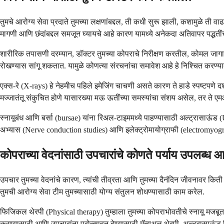
तुमचे आरोग्य सेवा प्रदाते तुमच्या लक्षणांबद्दल, ती कधी सुरू झाली, कशामुळे त
मागणी आणि छंदांबद्दल समजून घ्यायचे आहे कारण यामध्ये अनेकदा अतिवापर पद्धतीं
शारीरिक तपासणी दरम्यान, डॉक्टर तुमच्या कोपराचे निरीक्षण करतील, कोमल जागा 
रोखण्यास सांगू शकतात. यामुळे कोणत्या संरचनांचा समावेश आहे हे निश्चित करण्य
एक्स-रे (X-rays) हे नेहमीच पहिले इमेजिंग चाचणी असते कारण ते हाडे स्पष्टपणे दर्श
मज्जातंतू संकुचित होणे यासारख्या मऊ ऊतींच्या समस्यांचा संशय असेल, तर ते 
स्नायूबंध आणि बर्सा (bursae) यांना रिअल-टाइममध्ये पाहण्यासाठी अल्ट्रासाऊंड
अभ्यास (Nerve conduction studies) आणि इलेक्ट्रोमायोग्राफी (electromyograph
कोपराच्या वेदनांसाठी उपचारांचे कोणते पर्याय उपलब्ध 
उपचार तुमच्या वेदनांचे कारण, त्यांची तीव्रता आणि तुमच्या दैनंदिन जीवनाव
तुमची आरोग्य सेवा टीम तुमच्यासाठी योग्य संतुलन शोधण्यासाठी काम करेल.
फिजिकल थेरपी (Physical therapy) तुम्हाला तुमच्या कोपराभोवतीचे स्नायू मजबू
करण्यासाठी आणि उपचारांना प्रोत्साहन देण्यासाठी मॅन्युअल थेरपी, अल्ट्रासाऊंड 