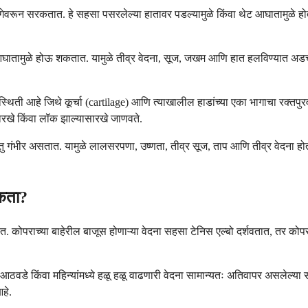
ागेवरून सरकतात. हे सहसा पसरलेल्या हातावर पडल्यामुळे किंवा थेट आघातामुळे होत
थेट आघातामुळे होऊ शकतात. यामुळे तीव्र वेदना, सूज, जखम आणि हात हलविण्यात अ
थिती आहे जिथे कूर्चा (cartilage) आणि त्याखालील हाडांच्या एका भागाचा रक्तपुर
रखे किंवा लॉक झाल्यासारखे जाणवते.
य परंतु गंभीर असतात. यामुळे लालसरपणा, उष्णता, तीव्र सूज, ताप आणि तीव्र वेद
शकता?
ेतात. कोपराच्या बाहेरील बाजूस होणाऱ्या वेदना सहसा टेनिस एल्बो दर्शवतात, तर क
वडे किंवा महिन्यांमध्ये हळू हळू वाढणारी वेदना सामान्यतः अतिवापर असलेल्या समस्य
हे.