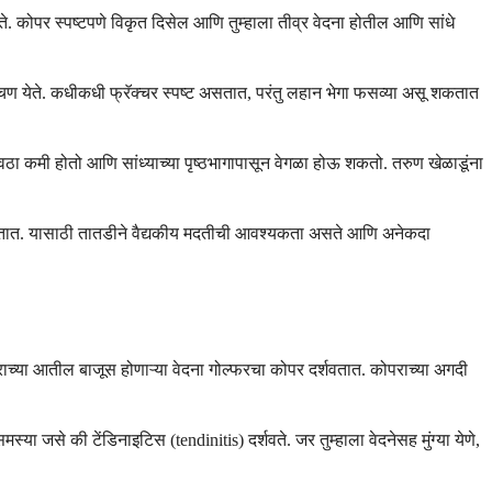
े. कोपर स्पष्टपणे विकृत दिसेल आणि तुम्हाला तीव्र वेदना होतील आणि सांधे
डचण येते. कधीकधी फ्रॅक्चर स्पष्ट असतात, परंतु लहान भेगा फसव्या असू शकतात
वठा कमी होतो आणि सांध्याच्या पृष्ठभागापासून वेगळा होऊ शकतो. तरुण खेळाडूंना
ना होतात. यासाठी तातडीने वैद्यकीय मदतीची आवश्यकता असते आणि अनेकदा
ोपराच्या आतील बाजूस होणाऱ्या वेदना गोल्फरचा कोपर दर्शवतात. कोपराच्या अगदी
ा जसे की टेंडिनाइटिस (tendinitis) दर्शवते. जर तुम्हाला वेदनेसह मुंग्या येणे,