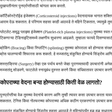
दुखापतीनंतर पुनर्प्राप्तीसाठी चांगला काम करतो.
कॉर्टिकोस्टेरॉईड इंजेक्शन (Corticosteroid injections) वेदनादायक भागात शक्त
आराम देऊ शकतात. हे परिणाम सहसा काही आठवडे ते महिने टिकतात, ज्यामुळे तुम
प्लेटलेट-समृद्ध प्लाझ्मा इंजेक्शन (Platelet-rich plasma injections) तुमच्या स्
टिकणाऱ्या टेंडिनाइटिसमध्ये लक्षणीय सुधारणा आढळते. तुम्हाला फायदे दिसण्या
ब्रेकिंग (Bracing) किंवा स्प्लिंटिंग (splinting) तुमच्या कोपराला बरे होण्यास 
ब्रेस घालण्याची शिफारस करू शकतो. हे मज्जातंतू संकुचित होण्याचे सिंड्रोम आण
शस्त्रक्रिया (Surgery) तेव्हा एक पर्याय बनते जेव्हा पुराणमतवादी उपचारांनी अ
मज्जातंतू सोडवणे, फाटलेले स्नायूबंध दुरुस्त करणे किंवा संधिवातावर उपचार करण
कोपराच्या वेदना बऱ्या होण्यासाठी किती वेळ लागतो?
पुनर्प्राप्तीचा वेळ तुमच्या वेदनांचे कारण आणि तुम्ही त्यावर कसा उपचार करता या
शकतात. टेनिस किंवा गोल्फरच्या कोपराच्या अधिक कठीण प्रकरणांना उपचार करूनह
मज्जातंतू संकुचित होण्याचे सिंड्रोम सहसा आठवडे ते महिन्यांपर्यंत हळू हळू स