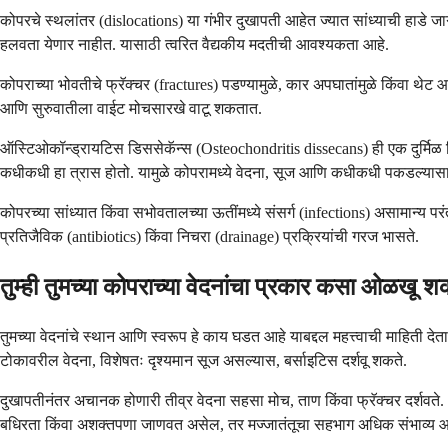
कोपरचे स्थलांतर (dislocations) या गंभीर दुखापती आहेत ज्यात सांध्याची हाडे ज
हलवता येणार नाहीत. यासाठी त्वरित वैद्यकीय मदतीची आवश्यकता आहे.
कोपराच्या भोवतीचे फ्रॅक्चर (fractures) पडण्यामुळे, कार अपघातांमुळे किंवा 
आणि सुरुवातीला वाईट मोचसारखे वाटू शकतात.
ऑस्टिओकॉन्ड्रायटिस डिससेकॅन्स (Osteochondritis dissecans) ही एक दुर्मिळ स्
कधीकधी हा त्रास होतो. यामुळे कोपरामध्ये वेदना, सूज आणि कधीकधी पकडल्यासा
कोपरच्या सांध्यात किंवा सभोवतालच्या ऊतींमध्ये संसर्ग (infections) असामान्
प्रतिजैविक (antibiotics) किंवा निचरा (drainage) प्रक्रियांची गरज भासते.
तुम्ही तुमच्या कोपराच्या वेदनांचा प्रकार कसा ओळखू 
तुमच्या वेदनांचे स्थान आणि स्वरूप हे काय घडत आहे याबद्दल महत्त्वाची माहिती द
टोकावरील वेदना, विशेषतः दृश्यमान सूज असल्यास, बर्साइटिस दर्शवू शकते.
दुखापतीनंतर अचानक होणारी तीव्र वेदना सहसा मोच, ताण किंवा फ्रॅक्चर दर्शवते. आठ
बधिरता किंवा अशक्तपणा जाणवत असेल, तर मज्जातंतूचा सहभाग अधिक संभाव्य आ