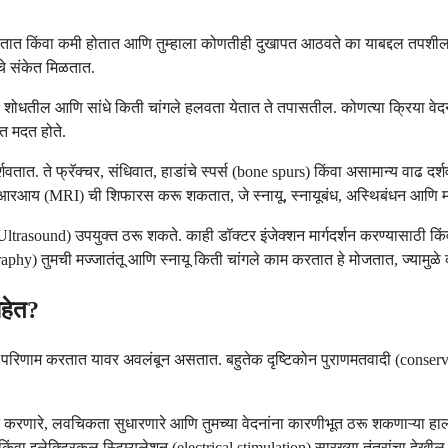
ी वाढतात किंवा कमी होतात आणि तुम्हाला कोणतीही दुखापत आठवते का याबद्दल तपशील
चे संकेत मिळतात.
शोधतील आणि सांधे किती चांगले हलवता येतात ते तपासतील. कोणत्या क्रिया वेदना 
ात मदत होते.
वतात. ते फ्रॅक्चर, संधिवात, हाडांचे स्पर्स (bone spurs) किंवा असामान्य वाढ दर्श
एमआरआय (MRI) ची शिफारस करू शकतात, जे स्नायू, स्नायूबंध, अस्थिबंधन आणि मज
 (Ultrasound) उपयुक्त ठरू शकते. काही डॉक्टर इंजेक्शन मार्गदर्शन करण्यासाठी 
y) तुमची मज्जातंतू आणि स्नायू किती चांगले काम करतात हे मोजतात, ज्यामुळे क्
आहेत?
र किती परिणाम करतात यावर अवलंबून असतात. बहुतेक दृष्टिकोन पुराणमतवादी (co
त करणारे, लवचिकता सुधारणारे आणि तुमच्या वेदनांना कारणीभूत ठरू शकणाऱ्या हा
किंवा इलेक्ट्रिकल स्टिम्युलेशन (electrical stimulation) सारख्या तंत्रांचा देख