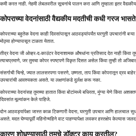
कमी करत नाही. नेहमी लेबलवरील सूचनांचे पालन करा आणि तुम्हाला इतर वैद्यकीय 
कोपराच्या वेदनांसाठी वैद्यकीय मदतीची कधी गरज भासत
कोपराच्या बहुतेक वेदना काही दिवसांपासून आठवड्यांपर्यंत घरगुती उपचारांनी बऱ्
मोठ्या होण्यापासून टाळता येतात.
तीव्र वेदना जी ओव्हर-द-काउंटर वेदनाशामक औषधांना प्रतिसाद देत नाही किंवा तुम
त्याचप्रमाणे, जर तुमचा कोपर स्पष्टपणे विकृत दिसत असेल किंवा तुम्ही तो अजि
संसर्गाची चिन्हे, ज्यात लालसरपणा पसरणे, उष्णता, ताप किंवा कोपरातून द्रव बाह
उपचारांची आवश्यकता असते. या लक्षणांकडे दुर्लक्ष करू नका.
कोपराच्या वेदनांसह तुमच्या हातात किंवा बोटांमध्ये बधिरता, मुंग्या येणे किंवा अ
दिवसांत मूल्यांकन केले पाहिजे.
दोन आठवड्यांपेक्षा जास्त काळ टिकणारी वेदना, घरगुती उपचार आणि हालचाल सुधार
असते. मदत घेण्यापूर्वी महिनोन्महिने वाट पाहण्यापेक्षा लवकर हस्तक्षेप केल्यास जलद पुन
कारण शोधण्यासाठी तुमचे डॉक्टर काय करतील?