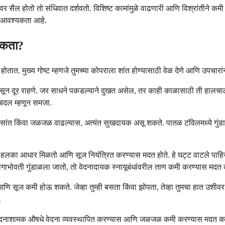
 सैल होतो तो संधिवात दर्शवतो. विशिष्ट कामांमुळे वाढणारी आणि विश्रांतीने कम
ी आवश्यकता आहे.
 शकता?
ा होतात. मुख्य गोष्ट म्हणजे तुमच्या कोपराला शांत होण्यासाठी वेळ देणे आणि उपचा
कलापांपासून दूर राहणे. जर साधने पकडल्याने दुखत असेल, तर काही काळासाठी ती हाल
ने बदल म्हणून समजा.
२ तासांत किंवा जळजळ वाढल्यास, अत्यंत सुखदायक असू शकते. पातळ टॉवेलमध्ये गुं
े हलका आधार मिळतो आणि सूज नियंत्रित करण्यास मदत होते. हे घट्ट वाटले पाहिजे,
 भागाभोवती गुंडाळला जातो, तो वेदनादायक स्नायूबंधांवरील ताण कमी करण्यास मदत
आणि सूज कमी होऊ शकते. जेव्हा तुम्ही बसता किंवा झोपता, तेव्हा तुमचा हात उशीवर
.
ंटर वेदनाशामक औषधे वेदना व्यवस्थापित करण्यास आणि जळजळ कमी करण्यास मदत