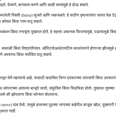
े. फेकणे, बागकाम करणे आणि काही कामांमुळे हे होऊ शकते.
भरलेली पिशवी (bursa) सुजते आणि जळजळते. हे कठीण पृष्ठभागांवर जास्त वेळ टेकून
ास कोमल किंवा गरम वाटू शकते.
थिबंधन किंवा स्नायूंना दुखापत होते. हे सहसा अचानक फिरल्यामुळे, पडल्यामुळे किं
काळी किंवा विश्रांतीनंतर. ऑस्टियोआर्थरायटिस कालांतराने होणाऱ्या झीजमुळे हो
े अस्वस्थ किंवा मर्यादित वाटू शकते.
मजून घेणे महत्त्वाचे आहे. यासाठी कदाचित भिन्न प्रकारच्या तपासणी किंवा उपचारा
च्या कोपराच्या आतल्या बाजूने जातो, संकुचित किंवा चिडचिडा होतो. तुम्हाला तुमच्या
, जसे की झोपताना किंवा फोनवर बोलताना.
l nerve) दाब येतो. यामुळे हाताच्या पुढच्या भागाच्या बाहेरील बाजूस खोल, दुखण
ुधारत नाही.