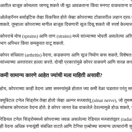
आतील बाजूस कोमलता जाणवू शकते जी मूठ आवळताना किंवा मनगट वाकवताना वाढत
ओलेक्रॅनन बर्साइटिस तेव्हा विकसित होते जेव्हा कोपराच्या टोकावरील लहान द्रव-
शकते. तुम्हाला कोपराच्या मागील बाजूस दिसणारी सूज दिसू शकते जी स्पर्श केल्य
कोपराचे मोच (sprains) आणि ताण (strains) मध्ये सांध्याच्या भोवती असलेल्या अस्
भाग अस्थिर किंवा कमकुवत वाटू शकतो.
कोपर संधिवात (arthritis) वेदना, कडकपणा आणि सूज निर्माण करू शकते, विशेषतः स
सांध्याच्या अस्तरावर हल्ला करते. दोन्ही प्रकारांमुळे कोपर वाकवणे आणि सरळ करण
कमी सामान्य कारणे आहेत ज्यांची मला माहिती असावी?
होय, कोपराच्या काही वेदना अशा समस्यांमुळे होतात ज्या कमी वेळा घडतात परंतु स
क्युबिटल टनेल सिंड्रोम तेव्हा होतो जेव्हा अल्नर मज्जातंतू (ulnar nerve), जो तुम
सोबतच कोपराला वेदना होते. हे कोपर जास्त वेळ वाकलेले ठेवल्यामुळे होऊ शकते
रेडियल टनेल सिंड्रोममध्ये कोपराच्या जवळ असलेल्या रेडियल मज्जातंतूवर (radia
ही वेदना अधिक स्नायूंशी संबंधित वाटते आणि टेनिस एल्बोच्या सामान्य उपचारांनी स