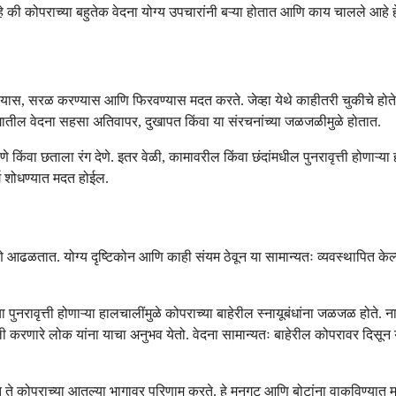
की कोपराच्या बहुतेक वेदना योग्य उपचारांनी बऱ्या होतात आणि काय चालले आहे ह
ण्यास, सरळ करण्यास आणि फिरवण्यास मदत करते. जेव्हा येथे काहीतरी चुकीचे होते, 
ातील वेदना सहसा अतिवापर, दुखापत किंवा या संरचनांच्या जळजळीमुळे होतात.
वा छताला रंग देणे. इतर वेळी, कामावरील किंवा छंदांमधील पुनरावृत्ती होणाऱ्या ह
र्ग शोधण्यात मदत होईल.
तपणे आढळतात. योग्य दृष्टिकोन आणि काही संयम ठेवून या सामान्यतः व्यवस्थापित केल
ा पुनरावृत्ती होणाऱ्या हालचालींमुळे कोपराच्या बाहेरील स्नायूबंधांना जळजळ होते. 
चाली करणारे लोक यांना याचा अनुभव येतो. वेदना सामान्यतः बाहेरील कोपरावर दिसू
कोपराच्या आतल्या भागावर परिणाम करते. हे मनगट आणि बोटांना वाकविण्यात मदत करणा