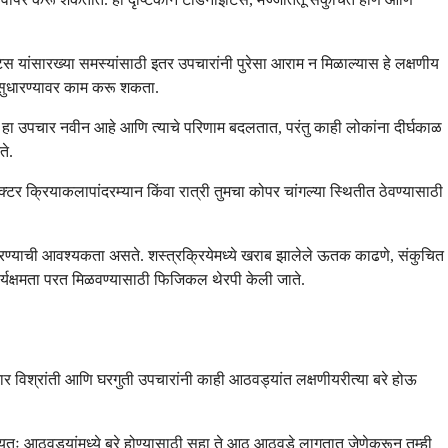
स यांसारख्या समस्यांसाठी इतर उपचारांनी पुरेसा आराम न मिळाल्यास हे लक्षणीय
 सुधारण्यावर काम करू शकता.
वतात. हा उपचार नवीन आहे आणि त्याचे परिणाम बदलतात, परंतु काही लोकांना दीर्घकाळ
ते.
क्टर क्रियाकलापांदरम्यान किंवा रात्री तुमचा कोपर चांगल्या स्थितीत ठेवण्यासाठी
्त करण्याची आवश्यकता असते. शस्त्रक्रियेमध्ये खराब झालेले ऊतक काढणे, संकुचित
कार्यक्षमता परत मिळवण्यासाठी फिजिकल थेरपी केली जाते.
्रकार विश्रांती आणि घरगुती उपचारांनी काही आठवड्यांत लक्षणीयरीत्या बरे होऊ
न्यतः आठवड्यांमध्ये बरे होण्यासाठी सहा ते आठ आठवडे लागतात जेणेकरून तुम्ही