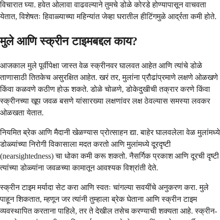
विचारात घ्या. हवेत ओलावा वाढवल्याने तुमचे डोळे कोरडे होण्यापासून वाचवता
येतात, विशेषतः हिवाळ्याच्या महिन्यांत जेव्हा घरातील हीटिंगमुळे आर्द्रता कमी होते.
मुले आणि स्क्रीन टाइमबद्दल काय?
आजकाल मुले पूर्वीपेक्षा जास्त वेळ स्क्रीनवर घालवत आहेत आणि त्यांचे डोळे
ताणासाठी तितकेच असुरक्षित आहेत. खरं तर, मुलांना प्रौढांप्रमाणे लक्षणे ओळखणे
किंवा कळवणे कठीण होऊ शकते. डोळे चोळणे, डोकेदुखीची तक्रार करणे किंवा
स्क्रीनच्या खूप जवळ बसणे यांसारख्या लक्षणांवर लक्ष ठेवल्यास समस्या लवकर
ओळखता येतात.
नियमित ब्रेक आणि मैदानी खेळण्यास प्रोत्साहन द्या. बाहेर घालवलेला वेळ मुलांमध्ये
डोळ्यांच्या निरोगी विकासाला मदत करतो आणि मुलांमध्ये दूरदृष्टी
(nearsightedness) चा धोका कमी करू शकतो. नैसर्गिक प्रकाश आणि दूरची दृष्टी
त्यांच्या डोळ्यांना जवळच्या कामातून आवश्यक विश्रांती देते.
स्क्रीन टाइम मर्यादा सेट करा आणि स्वतः चांगल्या सवयींचे अनुकरण करा. मुले
पाहून शिकतात, म्हणून जर त्यांनी तुम्हाला ब्रेक घेताना आणि स्क्रीन टाइम
व्यवस्थापित करताना पाहिले, तर ते देखील तसेच करण्याची शक्यता आहे. स्क्रीन-