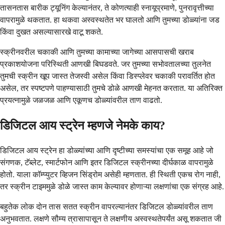
तासनतास बारीक ट्यूनिंग केल्यानंतर, ते कोणत्याही स्नायूप्रमाणे, पुनरावृत्तीच्या
वापरामुळे थकतात. हा थकवा अस्वस्थतेत भर घालतो आणि तुमच्या डोळ्यांना जड
किंवा दुखत असल्यासारखे वाटू शकते.
स्क्रीनवरील चकाकी आणि तुमच्या कामाच्या जागेच्या आसपासची खराब
प्रकाशयोजना परिस्थिती आणखी बिघडवते. जर तुमच्या सभोवतालच्या तुलनेत
तुमची स्क्रीन खूप जास्त तेजस्वी असेल किंवा डिस्प्लेवर चकाकी परावर्तित होत
असेल, तर स्पष्टपणे पाहण्यासाठी तुमचे डोळे आणखी मेहनत करतात. या अतिरिक्त
प्रयत्नामुळे जळजळ आणि एकूणच डोळ्यांवरील ताण वाढतो.
डिजिटल आय स्ट्रेन म्हणजे नेमके काय?
डिजिटल आय स्ट्रेन हा डोळ्यांच्या आणि दृष्टीच्या समस्यांचा एक समूह आहे जो
संगणक, टॅब्लेट, स्मार्टफोन आणि इतर डिजिटल स्क्रीनच्या दीर्घकाळ वापरामुळे
होतो. याला कॉम्प्युटर व्हिजन सिंड्रोम असेही म्हणतात. ही स्थिती एकच रोग नाही,
तर स्क्रीन टाइममुळे डोळे जास्त काम केल्यावर होणाऱ्या लक्षणांचा एक संग्रह आहे.
बहुतेक लोक दोन तास सतत स्क्रीन वापरल्यानंतर डिजिटल डोळ्यांवरील ताण
अनुभवतात. लक्षणे सौम्य त्रासापासून ते लक्षणीय अस्वस्थतेपर्यंत असू शकतात जी