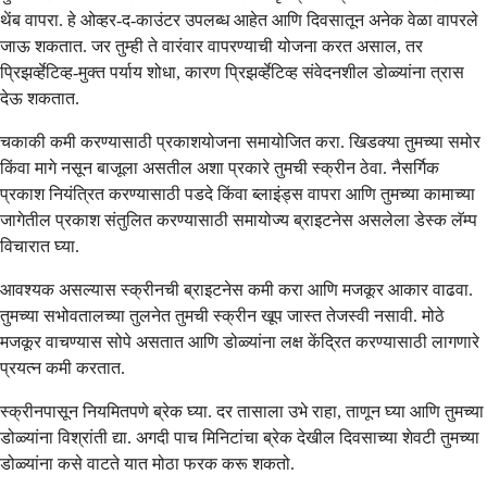
थेंब वापरा. हे ओव्हर-द-काउंटर उपलब्ध आहेत आणि दिवसातून अनेक वेळा वापरले
जाऊ शकतात. जर तुम्ही ते वारंवार वापरण्याची योजना करत असाल, तर
प्रिझर्व्हेटिव्ह-मुक्त पर्याय शोधा, कारण प्रिझर्व्हेटिव्ह संवेदनशील डोळ्यांना त्रास
देऊ शकतात.
चकाकी कमी करण्यासाठी प्रकाशयोजना समायोजित करा. खिडक्या तुमच्या समोर
किंवा मागे नसून बाजूला असतील अशा प्रकारे तुमची स्क्रीन ठेवा. नैसर्गिक
प्रकाश नियंत्रित करण्यासाठी पडदे किंवा ब्लाइंड्स वापरा आणि तुमच्या कामाच्या
जागेतील प्रकाश संतुलित करण्यासाठी समायोज्य ब्राइटनेस असलेला डेस्क लॅम्प
विचारात घ्या.
आवश्यक असल्यास स्क्रीनची ब्राइटनेस कमी करा आणि मजकूर आकार वाढवा.
तुमच्या सभोवतालच्या तुलनेत तुमची स्क्रीन खूप जास्त तेजस्वी नसावी. मोठे
मजकूर वाचण्यास सोपे असतात आणि डोळ्यांना लक्ष केंद्रित करण्यासाठी लागणारे
प्रयत्न कमी करतात.
स्क्रीनपासून नियमितपणे ब्रेक घ्या. दर तासाला उभे राहा, ताणून घ्या आणि तुमच्या
डोळ्यांना विश्रांती द्या. अगदी पाच मिनिटांचा ब्रेक देखील दिवसाच्या शेवटी तुमच्या
डोळ्यांना कसे वाटते यात मोठा फरक करू शकतो.