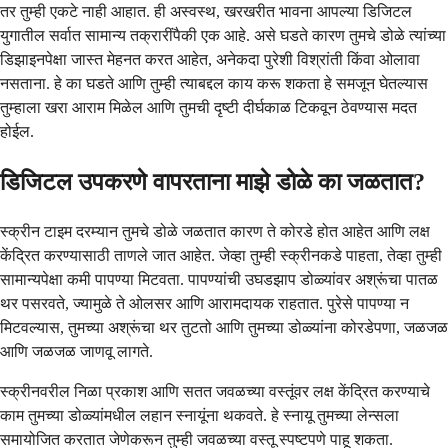
तर तुम्ही एकटे नाही आहात. ही अस्वस्थ, खरखरीत भावना आपल्या डिजिटल
युगातील सर्वात सामान्य तक्रारींपैकी एक आहे. असे घडते कारण तुमचे डोळे त्यांच्या
डिझाइनपेक्षा जास्त मेहनत करत आहेत, अनेकदा पुरेशी विश्रांती किंवा ओलावा
नसताना. हे का घडते आणि तुम्ही त्याबद्दल काय करू शकता हे समजून घेतल्यास
तुम्हाला खरा आराम मिळेल आणि तुमची दृष्टी दीर्घकाळ टिकवून ठेवण्यास मदत
होईल.
डिजिटल उपकरणे वापरताना माझे डोळे का जळतात?
स्क्रीन टाइम दरम्यान तुमचे डोळे जळतात कारण ते कोरडे होत आहेत आणि लक्ष
केंद्रित करण्यासाठी ताणले जात आहेत. जेव्हा तुम्ही स्क्रीनकडे पाहता, तेव्हा तुम्ही
सामान्यपेक्षा कमी पापण्या मिटवता. पापण्यांची उघडझाप डोळ्यांवर अश्रूंचा पातळ
थर पसरवते, ज्यामुळे ते ओलसर आणि आरामदायक राहतात. पुरेसे पापण्या न
मिटवल्यास, तुमच्या अश्रूंचा थर तुटतो आणि तुमच्या डोळ्यांना कोरडेपणा, जळजळ
आणि जळजळ जाणवू लागते.
स्क्रीनवरील निळा प्रकाश आणि सतत जवळच्या वस्तूंवर लक्ष केंद्रित करण्याचे
काम तुमच्या डोळ्यांमधील लहान स्नायूंना थकवते. हे स्नायू तुमच्या लेन्सला
समायोजित करतात जेणेकरून तुम्ही जवळच्या वस्तू स्पष्टपणे पाहू शकता.