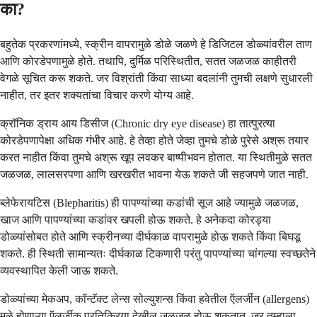
का?
बहुतेक प्रकरणांमध्ये, स्क्रीन वापरामुळे डोळे जळणे हे डिजिटल डोळ्यांवरील ताण
आणि कोरडेपणामुळे होते. तथापि, दुर्मिळ परिस्थितीत, सतत जळजळ काहीतरी
वेगळे सूचित करू शकते. जर विश्रांती किंवा साध्या बदलांनी तुमची लक्षणे सुधारली
नाहीत, तर इतर शक्यतांचा विचार करणे योग्य आहे.
क्रॉनिक ड्राय आय डिसीज (Chronic dry eye disease) हा तात्पुरत्या
कोरडेपणापेक्षा अधिक गंभीर आहे. हे तेव्हा होते जेव्हा तुमचे डोळे पुरेसे अश्रू तयार
करत नाहीत किंवा तुमचे अश्रू खूप लवकर बाष्पीभवन होतात. या स्थितीमुळे सतत
जळजळ, लालसरपणा आणि खरखरीत भावना येऊ शकते जी सहजपणे जात नाही.
ब्लेफेरायटिस (Blepharitis) ही पापण्यांच्या कडांची सूज आहे ज्यामुळे जळजळ,
खाज आणि पापण्यांच्या कडांवर खपली होऊ शकते. हे अनेकदा कोरड्या
डोळ्यांसोबत होते आणि स्क्रीनच्या दीर्घकाळ वापरामुळे होऊ शकते किंवा बिघडू
शकते. ही स्थिती सामान्यतः दीर्घकाळ टिकणारी परंतु पापण्यांच्या चांगल्या स्वच्छतेने
व्यवस्थापित केली जाऊ शकते.
डोळ्यांच्या मेकअप, कॉन्टॅक्ट लेन्स सोल्युशन्स किंवा हवेतील ऍलर्जीन (allergens)
मुळे होणाऱ्या ऍलर्जीक प्रतिक्रिया देखील जळजळ होऊ शकतात. जर तुम्हाला