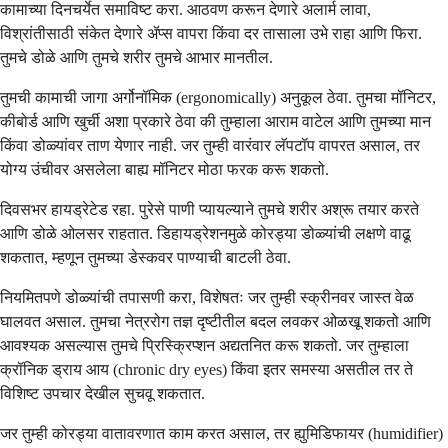
कामाच्या दिनचर्येत समाविष्ट करा. आठवण करून देणारे अलार्म लावा,
विश्रांतीसाठी संकेत देणारे ॲप्स वापरा किंवा दर तासाला उभे राहा आणि फिरा.
तुमचे डोळे आणि तुमचे शरीर तुमचे आभार मानतील.
तुमची कामाची जागा अर्गोनॉमिक (ergonomically) अनुकूल ठेवा. तुमचा मॉनिटर,
कीबोर्ड आणि खुर्ची अशा प्रकारे ठेवा की तुम्हाला आराम वाटेल आणि तुमच्या मान
किंवा डोळ्यांवर ताण येणार नाही. जर तुम्ही वारंवार लॅपटॉप वापरत असाल, तर
योग्य उंचीवर असलेला बाह्य मॉनिटर मोठा फरक करू शकतो.
दिवसभर हायड्रेटेड रहा. पुरेसे पाणी प्यायल्याने तुमचे शरीर अश्रू तयार करते
आणि डोळे ओलसर राहतात. डिहायड्रेशनमुळे कोरड्या डोळ्यांची लक्षणे वाढू
शकतात, म्हणून तुमच्या डेस्कवर पाण्याची बाटली ठेवा.
नियमितपणे डोळ्यांची तपासणी करा, विशेषतः जर तुम्ही स्क्रीनवर जास्त वेळ
घालवत असाल. तुमचा नेत्ररोग तज्ञ दृष्टीतील बदल लवकर ओळखू शकतो आणि
आवश्यक असल्यास तुमचे प्रिस्क्रिप्शन अद्यतनित करू शकतो. जर तुम्हाला
क्रॉनिक ड्राय आय (chronic dry eyes) किंवा इतर समस्या असतील तर ते
विशिष्ट उपचार देखील सुचवू शकतात.
जर तुम्ही कोरड्या वातावरणात काम करत असाल, तर ह्युमिडिफायर (humidifier)