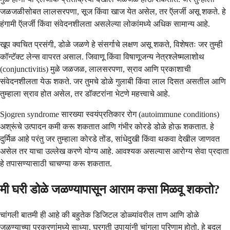
जळजळीसोबत लालसरपणा, सूज किंवा खाज येत असेल, तर ऍलर्जी असू शकते. हे
हंगामी ऍलर्जी किंवा संवेदनशीलता असलेल्या लोकांमध्ये अधिक सामान्य आहे.
खूप क्वचित प्रसंगी, डोळे जळणे हे संसर्गाचे लक्षण असू शकते, विशेषतः जर तुम्ही
कॉन्टॅक्ट लेन्स वापरत असाल. जिवाणू किंवा विषाणूजन्य नेत्रश्लेष्मलाशोथ
(conjunctivitis) मुळे जळजळ, लालसरपणा, स्राव आणि प्रकाशाची
संवेदनशीलता येऊ शकते. जर तुमचे डोळे गुलाबी किंवा लाल दिसत असतील आणि
तुम्हाला स्राव होत असेल, तर डॉक्टरांना भेटणे महत्त्वाचे आहे.
Sjogren syndrome सारख्या स्वयंप्रतिकार रोग (autoimmune conditions)
अश्रूंचे उत्पादन कमी करू शकतात आणि गंभीर कोरडे डोळे होऊ शकतात. हे
दुर्मिळ आहे परंतु जर तुम्हाला कोरडे तोंड, सांधेदुखी किंवा थकवा देखील जाणवत
असेल तर याचा उल्लेख करणे योग्य आहे. आवश्यक असल्यास आरोग्य सेवा प्रदाता
हे तपासण्यासाठी चाचण्या करू शकतात.
मी घरी डोळे जळण्यापासून आराम कसा मिळवू शकतो?
चांगली बातमी ही आहे की बहुतेक डिजिटल डोळ्यांवरील ताण आणि डोळे
जळण्याच्या प्रकरणांमध्ये साध्या, घरगुती उपायांनी चांगला परिणाम होतो. हे बदल