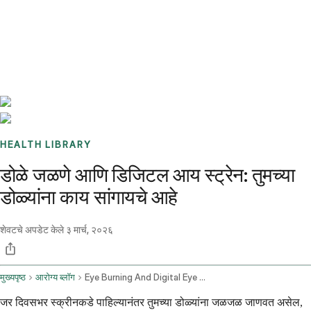
Benchmarks
Stories
FAQ
Sign up / Log in
HEALTH LIBRARY
डोळे जळणे आणि डिजिटल आय स्ट्रेन: तुमच्या
डोळ्यांना काय सांगायचे आहे
शेवटचे अपडेट केले
३ मार्च, २०२६
मुख्यपृष्ठ
आरोग्य ब्लॉग
Eye Burning And Digital Eye Strain Relief And When To Seek Help
जर दिवसभर स्क्रीनकडे पाहिल्यानंतर तुमच्या डोळ्यांना जळजळ जाणवत असेल,