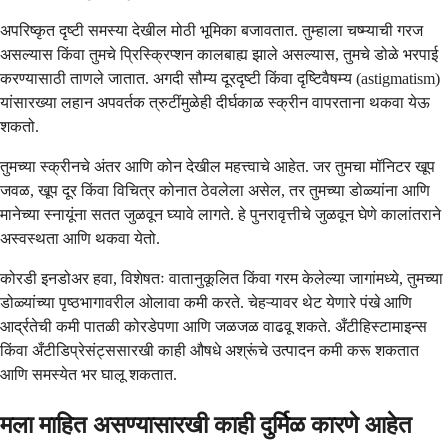
अपरिष्कृत दृष्टी समस्या देखील मोठी भूमिका बजावतात. तुम्हाला चष्म्याची गरज
असल्यास किंवा तुमचे प्रिस्क्रिप्शन कालबाह्य झाले असल्यास, तुमचे डोळे भरपाई
करण्यासाठी ताणले जातात. अगदी सौम्य दूरदृष्टी किंवा दृष्टिवैषम्य (astigmatism)
यांसारख्या लहान अपवर्तक त्रुटींमुळेही दीर्घकाळ स्क्रीन वापरताना थकवा येऊ
शकतो.
तुमच्या स्क्रीनचे अंतर आणि कोन देखील महत्त्वाचे आहेत. जर तुमचा मॉनिटर खूप
जवळ, खूप दूर किंवा विचित्र कोनात ठेवलेला असेल, तर तुमच्या डोळ्यांना आणि
मानेच्या स्नायूंना सतत जुळवून घ्यावे लागते. हे पुनरावृत्तीचे जुळवून घेणे कालांतराने
अस्वस्थता आणि थकवा येतो.
कोरडी इनडोअर हवा, विशेषतः वातानुकूलित किंवा गरम केलेल्या जागांमध्ये, तुमच्या
डोळ्यांच्या पृष्ठभागावरील ओलावा कमी करते. चेहऱ्यावर थेट येणारे पंखे आणि
आर्द्रतेची कमी पातळी कोरडेपणा आणि जळजळ वाढवू शकते. अँटीहिस्टामाइन्स
किंवा अँटीडिप्रेसंट्ससारखी काही औषधे अश्रूंचे उत्पादन कमी करू शकतात
आणि समस्येत भर घालू शकतात.
मला माहित असण्यासारखी काही दुर्मिळ कारणे आहेत