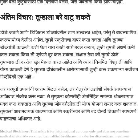
मुक्त वेळा कुटुंबासाठी एक दिनचर्या बनवा, जसे जेवताना किंवा झोपण्यापूर्वी.
अंतिम विचार: तुम्हाला बरे वाटू शकते
डोळे जळणे आणि डिजिटल डोळ्यांवरील ताण अस्वस्थ आहेत, परंतु ते व्यवस्थापित
करण्यायोग्य देखील आहेत. तुम्ही स्क्रीनचा वापर कसा करता आणि तुमच्या
डोळ्यांची काळजी कशी घेता यात काही साधे बदल करून, तुम्ही तुमची लक्षणे कमी
करू शकता किंवा ती पूर्णपणे दूर करू शकता. लक्षात ठेवा की तुमचे डोळे
तुमच्यासाठी दररोज खूप मेहनत करत आहेत आणि त्यांना नियमित विश्रांती आणि
योग्य काळजी देणे हे तुमच्या दीर्घकालीन आरोग्यासाठी तुम्ही करू शकणाऱ्या सर्वोत्तम
गोष्टींपैकी एक आहे.
जर घरगुती उपायांनी आराम मिळत नसेल, तर नेत्ररोग तज्ञांशी संपर्क साधण्यास
अजिबात संकोच करू नका. ते तुम्हाला कोणतीही अंतर्निहित समस्या ओळखण्यात
मदत करू शकतात आणि तुमच्या जीवनशैलीसाठी योग्य योजना तयार करू शकतात.
तुम्हाला आरामदायक वाटण्याचा आणि स्क्रीनवर आणि बंद दोन्ही ठिकाणी स्पष्टपणे
पाहण्याचा अधिकार आहे.
Medical Disclaimer:
This article is for informational purposes only and does not constitute
medical advice. Always consult a qualified healthcare provider for diagnosis and treatment