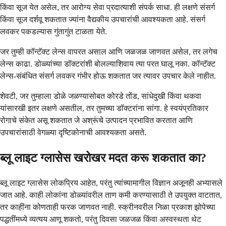
किंवा सूज येत असेल, तर आरोग्य सेवा प्रदात्याशी संपर्क साधा. ही लक्षणे संसर्ग
किंवा सूज दर्शवू शकतात ज्यांना वैद्यकीय उपचारांची आवश्यकता आहे. संसर्ग
लवकर पकडल्यास गुंतागुंत टाळता येते.
जर तुम्ही कॉन्टॅक्ट लेन्स वापरत असाल आणि जळजळ जाणवत असेल, तर लगेच
लेन्स काढा. डोळ्यांच्या डॉक्टरांशी बोलल्याशिवाय त्या परत घालू नका. कॉन्टॅक्ट
लेन्स-संबंधित संसर्ग लवकर गंभीर होऊ शकतात जर त्यावर उपचार केले नाहीत.
शेवटी, जर तुम्हाला डोळे जळण्यासोबत कोरडे तोंड, सांधेदुखी किंवा थकवा
यांसारखी इतर लक्षणे असतील, तर तुमच्या डॉक्टरांना सांगा. हे स्वयंप्रतिकार
रोगाचे संकेत असू शकतात जे अश्रूंचे उत्पादन प्रभावित करतात आणि
उपचारांसाठी वेगळ्या दृष्टिकोनाची आवश्यकता असते.
ब्लू लाइट ग्लासेस खरोखर मदत करू शकतात का?
ब्लू लाइट ग्लासेस लोकप्रिय आहेत, परंतु त्यांच्यामागील विज्ञान अजूनही अभ्यासले
जात आहे. काही लोकांना डोळ्यांवरील ताण कमी करण्यासाठी ते उपयुक्त वाटतात,
तर काहींना कोणताही फरक जाणवत नाही. स्क्रीनवरील निळा प्रकाश झोपेच्या
पद्धतींमध्ये व्यत्यय आणू शकतो, परंतु दिवसा जळजळ किंवा अस्वस्थता थेट