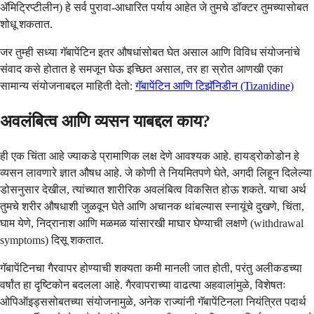
ॲमिट्रिप्टीलीन) हे सर्व पुरावा-आधारित पर्याय आहेत जे तुमचे डॉक्टर तुमच्यासोबत
शोधू शकतात.
जर तुम्ही सध्या गॅबापेंटिन इतर औषधांसोबत घेत असाल आणि विविध संयोजनांचे
संवाद कसे होतात हे समजून घेऊ इच्छित असाल, तर हा स्रोत आणखी एका
सामान्य संयोजनाबद्दल माहिती देतो:
गॅबापेंटिन आणि टिझॅनिडीन (Tizanidine)
अवलंबित्व आणि व्यसन याबद्दल काय?
ही एक चिंता आहे ज्याकडे प्रामाणिक लक्ष देणे आवश्यक आहे. हायड्रोकोडोन हे
व्यसन लावणारे ज्ञात औषध आहे. जे कोणी ते नियमितपणे घेते, अगदी लिहून दिलेल्या
डोसनुसार देखील, त्यांच्यात शारीरिक अवलंबित्व विकसित होऊ शकते. याचा अर्थ
तुमचे शरीर औषधाशी जुळवून घेते आणि अचानक थांबल्यास स्नायूंचे दुखणे, चिंता,
घाम येणे, निद्रानाश आणि मळमळ यांसारखी माघार घेण्याची लक्षणे (withdrawal
symptoms) दिसू शकतात.
गॅबापेंटिनचा गैरवापर होण्याची शक्यता कमी मानली जात होती, परंतु अलीकडच्या
वर्षांत हा दृष्टिकोन बदलला आहे. गैरवापराच्या वाढत्या अहवालांमुळे, विशेषतः
ओपिऑइड्ससोबतच्या संयोजनामुळे, अनेक राज्यांनी गॅबापेंटिनला नियंत्रित पदार्थ