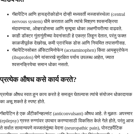
गॅबापेंटिन आणि हायड्रोकोडोन दोन्ही मध्यवर्ती मज्जासंस्थेला (central
nervous system) धीमे करतात आणि त्यांचे मिश्रण श्वसनक्रिया
मंदावण्याचा, ओव्हरडोसचा आणि मृत्यूचा धोका लक्षणीयरीत्या वाढवते.
काही डॉक्टर गुंतागुंतीच्या वेदनांसाठी हे एकत्र लिहून देतात, परंतु फक्त
काळजीपूर्वक देखरेख, कमी प्रारंभिक डोस आणि नियमित तपासणीसह.
गॅबापेंटिनसोबत ॲसिटामिनोफेन (acetaminophen) किंवा आयबुप्रोफेन
(ibuprofen) घेणे यांसारखे सुरक्षित पर्याय उपलब्ध आहेत, ज्यात
श्वसनक्रियेचा समान धोका नसतो.
प्रत्येक औषध कसे कार्य करते?
प्रत्येक औषध स्वतःहून काय करते हे समजून घेतल्यास त्यांचे संयोजन धोकादायक
का असू शकते हे स्पष्ट होते.
गॅबापेंटिन हे एक अँटीकॉन्व्हल्संट (anticonvulsant) औषध आहे. ते मूळतः अपस्मार
(epilepsy) ग्रस्त रुग्णांवर उपचार करण्यासाठी विकसित केले गेले होते, परंतु आज
ते सर्वात सामान्यपणे मज्जातंतूंच्या वेदना (neuropathic pain), पोस्टहर्पेटिक