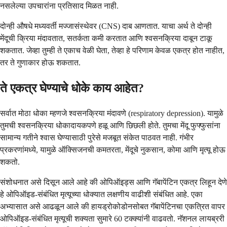
नसलेल्या उपचारांना प्रतिसाद मिळत नाही.
दोन्ही औषधे मध्यवर्ती मज्जासंस्थेवर (CNS) दाब आणतात. याचा अर्थ ते दोन्ही
मेंदूची क्रिया मंदावतात, सतर्कता कमी करतात आणि श्वसनक्रिया दाबून टाकू
शकतात. जेव्हा तुम्ही ते एकाच वेळी घेता, तेव्हा हे परिणाम केवळ एकत्र होत नाहीत,
तर ते गुणाकार होऊ शकतात.
ते एकत्र घेण्याचे धोके काय आहेत?
सर्वात मोठा धोका म्हणजे श्वसनक्रिया मंदावणे (respiratory depression). यामुळे
तुमची श्वसनक्रिया धोकादायकपणे हळू आणि छिछली होते. तुमचा मेंदू फुफ्फुसांना
सामान्य गतीने श्वास घेण्यासाठी पुरेसे मजबूत संकेत पाठवत नाही. गंभीर
प्रकरणांमध्ये, यामुळे ऑक्सिजनची कमतरता, मेंदूचे नुकसान, कोमा आणि मृत्यू होऊ
शकतो.
संशोधनात असे दिसून आले आहे की ओपिऑइड्स आणि गॅबापेंटिन एकत्र लिहून देणे
हे ओपिऑइड-संबंधित मृत्यूच्या धोक्यात लक्षणीय वाढीशी संबंधित आहे. एका
अभ्यासात असे आढळून आले की हायड्रोकोडोनसोबत गॅबापेंटिनचा एकत्रित वापर
ओपिऑइड-संबंधित मृत्यूची शक्यता सुमारे 60 टक्क्यांनी वाढवतो. नॅशनल लायब्ररी