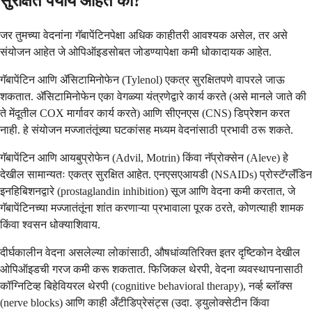
सुरक्षित पर्याय आहेत का?
जर तुमच्या वेदनांना गॅबापेंटिनपेक्षा अधिक काहीतरी आवश्यक असेल, तर असे
संयोजन आहेत जे ओपिऑइडसोबत जोडण्यापेक्षा कमी धोकादायक आहेत.
गॅबापेंटिन आणि ॲसिटामिनोफेन (Tylenol) एकत्र सुरक्षितपणे वापरले जाऊ
शकतात. ॲसिटामिनोफेन एका वेगळ्या यंत्रणेद्वारे कार्य करते (असे मानले जाते की
ते मेंदूतील COX मार्गावर कार्य करते) आणि सीएनएस (CNS) डिप्रेशन करत
नाही. हे संयोजन मज्जातंतूंच्या घटकांसह मध्यम वेदनांसाठी प्रभावी ठरू शकते.
गॅबापेंटिन आणि आयबुप्रोफेन (Advil, Motrin) किंवा नॅप्रोक्सेन (Aleve) हे
देखील सामान्यतः एकत्र सुरक्षित आहेत. एनएसएआयडी (NSAIDs) प्रोस्टॅग्लॅंडिन
इनहिबिशनद्वारे (prostaglandin inhibition) सूज आणि वेदना कमी करतात, जे
गॅबापेंटिनच्या मज्जातंतूंना शांत करणाऱ्या प्रभावाला पूरक ठरते, कोणत्याही शामक
किंवा श्वसन धोक्याशिवाय.
दीर्घकालीन वेदना असलेल्या लोकांसाठी, औषधांव्यतिरिक्त इतर दृष्टिकोन देखील
ओपिऑइडची गरज कमी करू शकतात. फिजिकल थेरपी, वेदना व्यवस्थापनासाठी
कॉग्निटिव्ह बिहेवियरल थेरपी (cognitive behavioral therapy), नर्व्ह ब्लॉक्स
(nerve blocks) आणि काही अँटीडिप्रेसंट्स (उदा. ड्युलोक्सेटीन किंवा