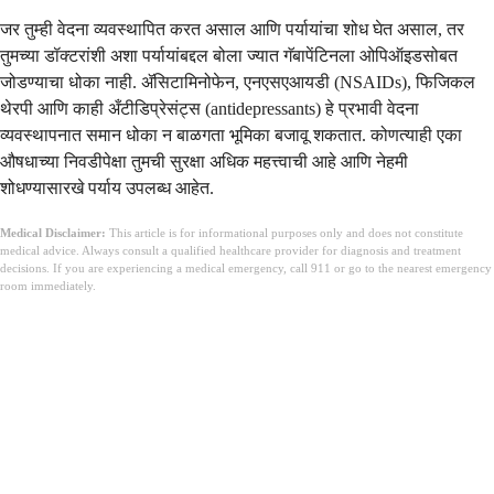
जर तुम्ही वेदना व्यवस्थापित करत असाल आणि पर्यायांचा शोध घेत असाल, तर
तुमच्या डॉक्टरांशी अशा पर्यायांबद्दल बोला ज्यात गॅबापेंटिनला ओपिऑइडसोबत
जोडण्याचा धोका नाही. ॲसिटामिनोफेन, एनएसएआयडी (NSAIDs), फिजिकल
थेरपी आणि काही अँटीडिप्रेसंट्स (antidepressants) हे प्रभावी वेदना
व्यवस्थापनात समान धोका न बाळगता भूमिका बजावू शकतात. कोणत्याही एका
औषधाच्या निवडीपेक्षा तुमची सुरक्षा अधिक महत्त्वाची आहे आणि नेहमी
शोधण्यासारखे पर्याय उपलब्ध आहेत.
Medical Disclaimer:
This article is for informational purposes only and does not constitute
medical advice. Always consult a qualified healthcare provider for diagnosis and treatment
decisions. If you are experiencing a medical emergency, call 911 or go to the nearest emergency
room immediately.