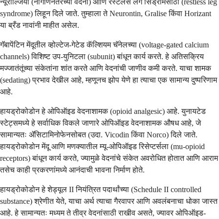
न्यूराल्जिया (नागीणनंतरच्या वेदना) आणि रेस्टलेस लेग सिंड्रोमसाठी (restless leg
syndrome) लिहून दिले जाते. तुम्हाला ते Neurontin, Gralise किंवा Horizant
या ब्रँड नावांनी माहीत असेल.
गॅबापेंटिन मेंदूतील व्होल्टेज-गेटेड कॅल्शियम चॅनेलच्या (voltage-gated calcium
channels) विशिष्ट उप-युनिटला (subunit) बांधून कार्य करते. हे अतिसक्रिय
मज्जातंतूंच्या संकेतांना शांत करते आणि वेदनांची जाणीव कमी करते. याचा शामक
(sedating) प्रभाव देखील आहे, म्हणूनच झोप येणे हा त्याचा एक सामान्य दुष्परिणाम
आहे.
हायड्रोकोडोन हे ओपिऑइड वेदनाशामक (opioid analgesic) आहे. युनायटेड
स्टेट्समध्ये हे सर्वाधिक विकले जाणारे ओपिऑइड वेदनाशामक औषध आहे, जे
सामान्यतः ॲसिटामिनोफेनसोबत (उदा. Vicodin किंवा Norco) दिले जाते.
हायड्रोकोडोन मेंदू आणि मणक्यातील म्यू-ओपिऑइड रिसेप्टर्सला (mu-opioid
receptors) बांधून कार्य करते, ज्यामुळे वेदनांचे संकेत अवरोधित होतात आणि आराम
तसेच काही प्रकरणांमध्ये आनंदाची भावना निर्माण होते.
हायड्रोकोडोन हे शेड्यूल II नियंत्रित पदार्थांच्या (Schedule II controlled
substance) श्रेणीत येते, याचा अर्थ त्याचा गैरवापर आणि अवलंबनाचा धोका जास्त
आहे. हे सामान्यतः मध्यम ते तीव्र वेदनांसाठी राखीव असते, ज्यावर ओपिऑइड-