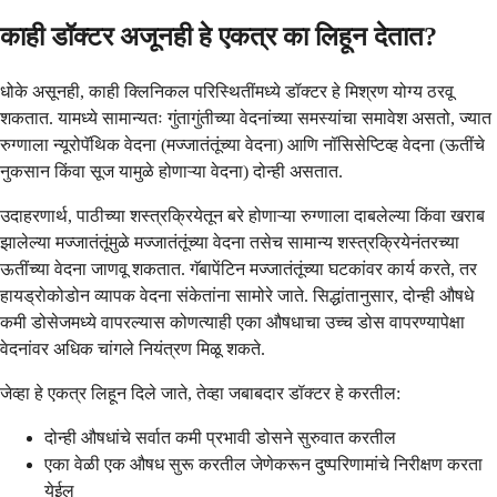
काही डॉक्टर अजूनही हे एकत्र का लिहून देतात?
धोके असूनही, काही क्लिनिकल परिस्थितींमध्ये डॉक्टर हे मिश्रण योग्य ठरवू
शकतात. यामध्ये सामान्यतः गुंतागुंतीच्या वेदनांच्या समस्यांचा समावेश असतो, ज्यात
रुग्णाला न्यूरोपॅथिक वेदना (मज्जातंतूंच्या वेदना) आणि नॉसिसेप्टिव्ह वेदना (ऊतींचे
नुकसान किंवा सूज यामुळे होणाऱ्या वेदना) दोन्ही असतात.
उदाहरणार्थ, पाठीच्या शस्त्रक्रियेतून बरे होणाऱ्या रुग्णाला दाबलेल्या किंवा खराब
झालेल्या मज्जातंतूंमुळे मज्जातंतूंच्या वेदना तसेच सामान्य शस्त्रक्रियेनंतरच्या
ऊतींच्या वेदना जाणवू शकतात. गॅबापेंटिन मज्जातंतूंच्या घटकांवर कार्य करते, तर
हायड्रोकोडोन व्यापक वेदना संकेतांना सामोरे जाते. सिद्धांतानुसार, दोन्ही औषधे
कमी डोसेजमध्ये वापरल्यास कोणत्याही एका औषधाचा उच्च डोस वापरण्यापेक्षा
वेदनांवर अधिक चांगले नियंत्रण मिळू शकते.
जेव्हा हे एकत्र लिहून दिले जाते, तेव्हा जबाबदार डॉक्टर हे करतील:
दोन्ही औषधांचे सर्वात कमी प्रभावी डोसने सुरुवात करतील
एका वेळी एक औषध सुरू करतील जेणेकरून दुष्परिणामांचे निरीक्षण करता
येईल