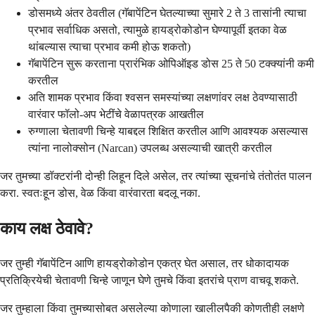
डोसमध्ये अंतर ठेवतील (गॅबापेंटिन घेतल्याच्या सुमारे 2 ते 3 तासांनी त्याचा
प्रभाव सर्वाधिक असतो, त्यामुळे हायड्रोकोडोन घेण्यापूर्वी इतका वेळ
थांबल्यास त्याचा प्रभाव कमी होऊ शकतो)
गॅबापेंटिन सुरू करताना प्रारंभिक ओपिऑइड डोस 25 ते 50 टक्क्यांनी कमी
करतील
अति शामक प्रभाव किंवा श्वसन समस्यांच्या लक्षणांवर लक्ष ठेवण्यासाठी
वारंवार फॉलो-अप भेटींचे वेळापत्रक आखतील
रुग्णाला चेतावणी चिन्हे याबद्दल शिक्षित करतील आणि आवश्यक असल्यास
त्यांना नालोक्सोन (Narcan) उपलब्ध असल्याची खात्री करतील
जर तुमच्या डॉक्टरांनी दोन्ही लिहून दिले असेल, तर त्यांच्या सूचनांचे तंतोतंत पालन
करा. स्वतःहून डोस, वेळ किंवा वारंवारता बदलू नका.
काय लक्ष ठेवावे?
जर तुम्ही गॅबापेंटिन आणि हायड्रोकोडोन एकत्र घेत असाल, तर धोकादायक
प्रतिक्रियेची चेतावणी चिन्हे जाणून घेणे तुमचे किंवा इतरांचे प्राण वाचवू शकते.
जर तुम्हाला किंवा तुमच्यासोबत असलेल्या कोणाला खालीलपैकी कोणतीही लक्षणे