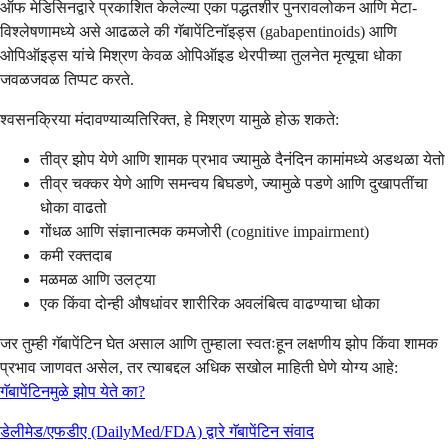
ऑफ मेडिसिनद्वारे प्रकाशित केलेल्या एका पद्धतशीर पुनरावलोकन आणि मेटा-
विश्लेषणामध्ये असे आढळले की गॅबापेंटिनॉइड्स (gabapentinoids) आणि
ओपिऑइड्स यांचे मिश्रण केवळ ओपिऑइड थेरपीच्या तुलनेत मृत्यूचा धोका
जवळजवळ तिप्पट करते.
श्वसनक्रिया मंदावण्याव्यतिरिक्त, हे मिश्रण यामुळे होऊ शकते:
तीव्र झोप येणे आणि शामक प्रभाव ज्यामुळे दैनंदिन कामांमध्ये अडथळा येतो
तीव्र चक्कर येणे आणि समन्वय बिघडणे, ज्यामुळे पडणे आणि दुखापतींचा
धोका वाढतो
गोंधळ आणि संज्ञानात्मक कमजोरी (cognitive impairment)
कमी रक्तदाब
मळमळ आणि उलट्या
एक किंवा दोन्ही औषधांवर शारीरिक अवलंबित्व वाढण्याचा धोका
जर तुम्ही गॅबापेंटिन घेत असाल आणि तुम्हाला स्वतःहून लक्षणीय झोप किंवा शामक
प्रभाव जाणवत असेल, तर त्याबद्दल अधिक सखोल माहिती घेणे योग्य आहे:
गॅबापेंटिनमुळे झोप येते का?
डेलीमेड/एफडीए (DailyMed/FDA) द्वारे गॅबापेंटिन संवाद