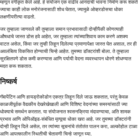
म्हणून वर्गीकृत केले आहे. हे संयोजन एक वाढीव आनंदाची भावना निर्माण करू शकते
ज्याचा काही लोक मनोरंजनासाठी शोध घेतात, ज्यामुळे ओव्हरडोसचा धोका
लक्षणीयरीत्या वाढतो.
जर तुम्हाला जाणवले की तुम्हाला समान प्रभावासाठी दोन्हीपैकी कोणत्याही
औषधाचे जास्त डोस हवे आहेत, जर तुम्हाला त्यांच्याशिवाय काम करणे अशक्य
वाटत असेल, किंवा जर तुम्ही लिहून दिलेल्या प्रमाणापेक्षा जास्त घेत असाल, तर ही
अवलंबित्व विकसित होण्याची चिन्हे आहेत. तुमच्या डॉक्टरांशी बोला. ते तुम्हाला
सुरक्षितपणे डोस कमी करण्यास आणि पर्यायी वेदना व्यवस्थापन धोरणे शोधण्यात
मदत करू शकतात.
निष्कर्ष
गॅबापेंटिन आणि हायड्रोकोडोन एकत्र लिहून दिले जाऊ शकतात, परंतु केवळ
काळजीपूर्वक वैद्यकीय देखरेखेखाली आणि विशिष्ट वेदनांच्या समस्यांसाठी ज्या
धोक्याचे समर्थन करतात. या संयोजनात श्वसनक्रिया मंदावण्याचा, अति शामक
प्रभाव आणि ओपिऑइड-संबंधित मृत्यूचा धोका खरा आहे. जर तुमच्या डॉक्टरांनी
दोन्ही लिहून दिले असेल, तर त्यांच्या सूचनांचे तंतोतंत पालन करा, अल्कोहोल टाळा
आणि आपत्कालीन स्थितीची चेतावणी चिन्हे जाणून घ्या.