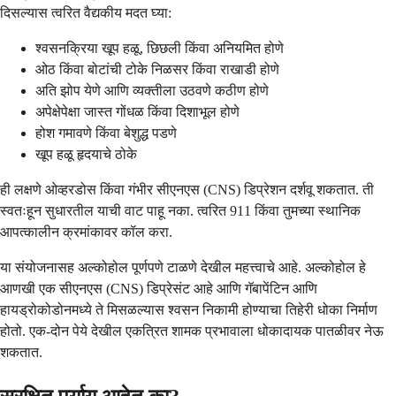
दिसल्यास त्वरित वैद्यकीय मदत घ्या:
श्वसनक्रिया खूप हळू, छिछली किंवा अनियमित होणे
ओठ किंवा बोटांची टोके निळसर किंवा राखाडी होणे
अति झोप येणे आणि व्यक्तीला उठवणे कठीण होणे
अपेक्षेपेक्षा जास्त गोंधळ किंवा दिशाभूल होणे
होश गमावणे किंवा बेशुद्ध पडणे
खूप हळू हृदयाचे ठोके
ही लक्षणे ओव्हरडोस किंवा गंभीर सीएनएस (CNS) डिप्रेशन दर्शवू शकतात. ती
स्वतःहून सुधारतील याची वाट पाहू नका. त्वरित 911 किंवा तुमच्या स्थानिक
आपत्कालीन क्रमांकावर कॉल करा.
या संयोजनासह अल्कोहोल पूर्णपणे टाळणे देखील महत्त्वाचे आहे. अल्कोहोल हे
आणखी एक सीएनएस (CNS) डिप्रेसंट आहे आणि गॅबापेंटिन आणि
हायड्रोकोडोनमध्ये ते मिसळल्यास श्वसन निकामी होण्याचा तिहेरी धोका निर्माण
होतो. एक-दोन पेये देखील एकत्रित शामक प्रभावाला धोकादायक पातळीवर नेऊ
शकतात.