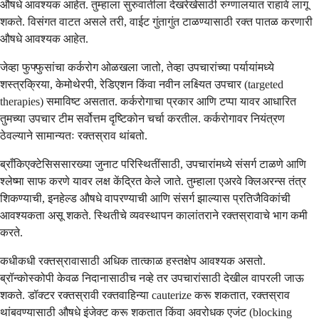
औषधे आवश्यक आहेत. तुम्हाला सुरुवातीला देखरेखेसाठी रुग्णालयात राहावे लागू
शकते. विसंगत वाटत असले तरी, वाईट गुंतागुंत टाळण्यासाठी रक्त पातळ करणारी
औषधे आवश्यक आहेत.
जेव्हा फुफ्फुसांचा कर्करोग ओळखला जातो, तेव्हा उपचारांच्या पर्यायांमध्ये
शस्त्रक्रिया, केमोथेरपी, रेडिएशन किंवा नवीन लक्ष्यित उपचार (targeted
therapies) समाविष्ट असतात. कर्करोगाचा प्रकार आणि टप्पा यावर आधारित
तुमच्या उपचार टीम सर्वोत्तम दृष्टिकोन चर्चा करतील. कर्करोगावर नियंत्रण
ठेवल्याने सामान्यतः रक्तस्राव थांबतो.
ब्राँकिएक्टेसिससारख्या जुनाट परिस्थितींसाठी, उपचारांमध्ये संसर्ग टाळणे आणि
श्लेष्मा साफ करणे यावर लक्ष केंद्रित केले जाते. तुम्हाला एअरवे क्लिअरन्स तंत्र
शिकण्याची, इनहेल्ड औषधे वापरण्याची आणि संसर्ग झाल्यास प्रतिजैविकांची
आवश्यकता असू शकते. स्थितीचे व्यवस्थापन कालांतराने रक्तस्रावाचे भाग कमी
करते.
कधीकधी रक्तस्रावासाठी अधिक तात्काळ हस्तक्षेप आवश्यक असतो.
ब्रॉन्कोस्कोपी केवळ निदानासाठीच नव्हे तर उपचारांसाठी देखील वापरली जाऊ
शकते. डॉक्टर रक्तस्रावी रक्तवाहिन्या cauterize करू शकतात, रक्तस्राव
थांबवण्यासाठी औषधे इंजेक्ट करू शकतात किंवा अवरोधक एजंट (blocking