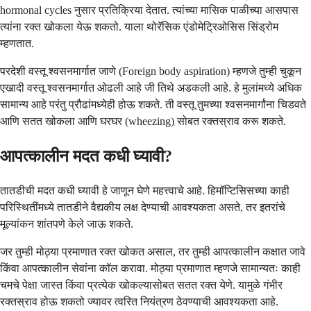
hormonal cycles नुसार प्रतिक्रिया देतात. त्यांच्या मासिक पाळीच्या आसपास
त्यांना रक्त खोकला येऊ शकतो. याला थोरॅसिक एंडोमेट्रिओसिस सिंड्रोम
म्हणतात.
परदेशी वस्तू श्वसनमार्गात जाणे (Foreign body aspiration) म्हणजे तुम्ही चुकून
एखादी वस्तू श्वसनमार्गात ओढली आहे जी तिथे अडकली आहे. हे मुलांमध्ये अधिक
सामान्य आहे परंतु प्रौढांमध्येही होऊ शकते. ती वस्तू तुमच्या श्वसनमार्गांना चिडवते
आणि सतत खोकला आणि घरघर (wheezing) सोबत रक्तस्राव करू शकते.
आपत्कालीन मदत कधी घ्यावी?
तातडीची मदत कधी घ्यावी हे जाणून घेणे महत्त्वाचे आहे. हिमॉप्टिसिसच्या काही
परिस्थितींमध्ये तातडीने वैद्यकीय लक्ष देण्याची आवश्यकता असते, तर इतरांचे
मूल्यांकन शांतपणे केले जाऊ शकते.
जर तुम्ही मोठ्या प्रमाणात रक्त खोकत असाल, तर तुम्ही आपत्कालीन कक्षात जावे
किंवा आपत्कालीन सेवांना कॉल करावा. मोठ्या प्रमाणात म्हणजे सामान्यतः काही
चमचे पेक्षा जास्त किंवा प्रत्येक खोकल्यासोबत सतत रक्त येणे. यामुळे गंभीर
रक्तस्राव होऊ शकतो ज्यावर त्वरित नियंत्रण ठेवण्याची आवश्यकता आहे.