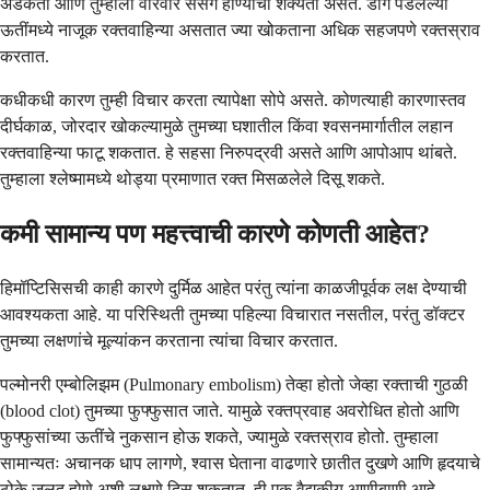
अडकतो आणि तुम्हाला वारंवार संसर्ग होण्याची शक्यता असते. डाग पडलेल्या
ऊतींमध्ये नाजूक रक्तवाहिन्या असतात ज्या खोकताना अधिक सहजपणे रक्तस्राव
करतात.
कधीकधी कारण तुम्ही विचार करता त्यापेक्षा सोपे असते. कोणत्याही कारणास्तव
दीर्घकाळ, जोरदार खोकल्यामुळे तुमच्या घशातील किंवा श्वसनमार्गातील लहान
रक्तवाहिन्या फाटू शकतात. हे सहसा निरुपद्रवी असते आणि आपोआप थांबते.
तुम्हाला श्लेष्मामध्ये थोड्या प्रमाणात रक्त मिसळलेले दिसू शकते.
कमी सामान्य पण महत्त्वाची कारणे कोणती आहेत?
हिमॉप्टिसिसची काही कारणे दुर्मिळ आहेत परंतु त्यांना काळजीपूर्वक लक्ष देण्याची
आवश्यकता आहे. या परिस्थिती तुमच्या पहिल्या विचारात नसतील, परंतु डॉक्टर
तुमच्या लक्षणांचे मूल्यांकन करताना त्यांचा विचार करतात.
पल्मोनरी एम्बोलिझम (Pulmonary embolism) तेव्हा होतो जेव्हा रक्ताची गुठळी
(blood clot) तुमच्या फुफ्फुसात जाते. यामुळे रक्तप्रवाह अवरोधित होतो आणि
फुफ्फुसांच्या ऊतींचे नुकसान होऊ शकते, ज्यामुळे रक्तस्राव होतो. तुम्हाला
सामान्यतः अचानक धाप लागणे, श्वास घेताना वाढणारे छातीत दुखणे आणि हृदयाचे
ठोके जलद होणे अशी लक्षणे दिसू शकतात. ही एक वैद्यकीय आणीबाणी आहे.