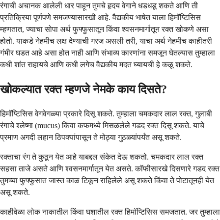
रंगाची अचानक आलेली धार पाहून तुमचे हृदय वेगाने धडधडू शकते आणि ती
प्रतिक्रिया पूर्णपणे समजण्यासारखी आहे. वैद्यकीय भाषेत याला हिमॉप्टिसिस
म्हणतात, ज्याचा सोपा अर्थ फुफ्फुसातून किंवा श्वसनमार्गातून रक्त खोकणे असा
होतो. याकडे नेहमीच लक्ष देण्याची गरज असली तरी, याचा अर्थ नेहमीच काहीतरी
गंभीर घडत आहे असा होत नाही आणि संभाव्य कारणांना समजून घेतल्यास तुम्हाला
कधी शांत राहायचे आणि कधी लगेच वैद्यकीय मदत घ्यायची हे कळू शकते.
खोकल्यात रक्त म्हणजे नेमके काय दिसते?
हिमॉप्टिसिस वेगवेगळ्या प्रकारे दिसू शकते. तुम्हाला चमकदार लाल रक्त, गुलाबी
रंगाचे श्लेष्मा (mucus) किंवा कफमध्ये मिसळलेले गडद रक्त दिसू शकते. याचे
प्रमाण अगदी लहान ठिपक्यांपासून ते मोठ्या गुठळ्यांपर्यंत असू शकते.
रक्ताचा रंग ते कुठून येत आहे याबद्दल संकेत देऊ शकतो. चमकदार लाल रक्त
सहसा ताजे असते आणि श्वसनमार्गातून येत असते. कॉफीसारखे दिसणारे गडद रक्त
तुमच्या फुफ्फुसात जास्त काळ टिकून राहिलेले असू शकते किंवा ते पोटातूनही येत
असू शकते.
काहीवेळा लोक नाकातील किंवा घशातील रक्त हिमॉप्टिसिस समजतात. जर तुम्हाला