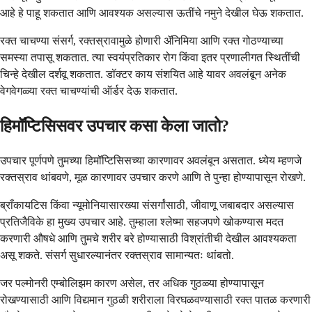
आहे हे पाहू शकतात आणि आवश्यक असल्यास ऊतींचे नमुने देखील घेऊ शकतात.
रक्त चाचण्या संसर्ग, रक्तस्रावामुळे होणारी ॲनिमिया आणि रक्त गोठण्याच्या
समस्या तपासू शकतात. त्या स्वयंप्रतिकार रोग किंवा इतर प्रणालीगत स्थितींची
चिन्हे देखील दर्शवू शकतात. डॉक्टर काय संशयित आहे यावर अवलंबून अनेक
वेगवेगळ्या रक्त चाचण्यांची ऑर्डर देऊ शकतात.
हिमॉप्टिसिसवर उपचार कसा केला जातो?
उपचार पूर्णपणे तुमच्या हिमॉप्टिसिसच्या कारणावर अवलंबून असतात. ध्येय म्हणजे
रक्तस्राव थांबवणे, मूळ कारणावर उपचार करणे आणि ते पुन्हा होण्यापासून रोखणे.
ब्राँकायटिस किंवा न्यूमोनियासारख्या संसर्गांसाठी, जीवाणू जबाबदार असल्यास
प्रतिजैविके हा मुख्य उपचार आहे. तुम्हाला श्लेष्मा सहजपणे खोकण्यास मदत
करणारी औषधे आणि तुमचे शरीर बरे होण्यासाठी विश्रांतीची देखील आवश्यकता
असू शकते. संसर्ग सुधारल्यानंतर रक्तस्राव सामान्यतः थांबतो.
जर पल्मोनरी एम्बोलिझम कारण असेल, तर अधिक गुठळ्या होण्यापासून
रोखण्यासाठी आणि विद्यमान गुठळी शरीराला विरघळवण्यासाठी रक्त पातळ करणारी