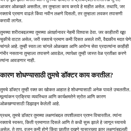
आजार ओळखले असतील, तर तुम्हाला काय करावे हे माहीत असेल. तथापि, जर
रक्ताचे प्रमाण वाढले किंवा नवीन लक्षणे दिसली, तर तुम्हाला लवकर तपासणी
करावी लागेल.
तुमच्या शरीराबद्दलच्या तुमच्या अंतर्ज्ञानावर नेहमी विश्वास ठेवा. जर काहीतरी खूप
चुकीचे वाटत असेल, जरी रक्ताचे प्रमाण कमी दिसत असले तरी, वैद्यकीय मदत घेणे
चांगले आहे. तुम्ही स्वतःला चांगले ओळखता आणि आरोग्य सेवा प्रदात्यांना काहीही
गंभीर नसताना तुम्हाला तपासणे आवडेल, त्यापेक्षा तुम्ही जास्त वेळ प्रतीक्षा करणे
त्यांना आवडणार नाही.
कारण शोधण्यासाठी तुमचे डॉक्टर काय करतील?
तुमचे डॉक्टर तुम्ही रक्त का खोकत आहात हे शोधण्यासाठी अनेक पावले उचलतील.
मूल्यांकन प्रक्रिया व्यवस्थित आणि कार्यक्षमतेने स्रोत आणि कारण
ओळखण्यासाठी डिझाइन केलेली आहे.
प्रथम, तुमचे डॉक्टर तुमच्या लक्षणांबद्दल तपशीलवार प्रश्न विचारतील. त्यांना
रक्ताचे स्वरूप, किती प्रमाणात दिसले आणि ते कधी सुरू झाले हे जाणून घ्यायचे
असेल. ते ताप, वजन कमी होणे किंवा छातीत दुखणे यासारख्या इतर लक्षणांबद्दलही