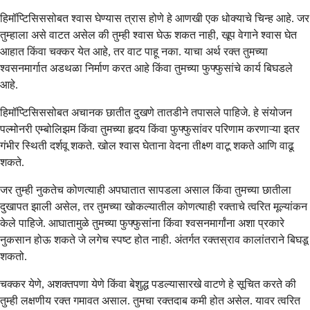
हिमॉप्टिसिससोबत श्वास घेण्यास त्रास होणे हे आणखी एक धोक्याचे चिन्ह आहे. जर
तुम्हाला असे वाटत असेल की तुम्ही श्वास घेऊ शकत नाही, खूप वेगाने श्वास घेत
आहात किंवा चक्कर येत आहे, तर वाट पाहू नका. याचा अर्थ रक्त तुमच्या
श्वसनमार्गात अडथळा निर्माण करत आहे किंवा तुमच्या फुफ्फुसांचे कार्य बिघडले
आहे.
हिमॉप्टिसिससोबत अचानक छातीत दुखणे तातडीने तपासले पाहिजे. हे संयोजन
पल्मोनरी एम्बोलिझम किंवा तुमच्या हृदय किंवा फुफ्फुसांवर परिणाम करणाऱ्या इतर
गंभीर स्थिती दर्शवू शकते. खोल श्वास घेताना वेदना तीक्ष्ण वाटू शकते आणि वाढू
शकते.
जर तुम्ही नुकतेच कोणत्याही अपघातात सापडला असाल किंवा तुमच्या छातीला
दुखापत झाली असेल, तर तुमच्या खोकल्यातील कोणत्याही रक्ताचे त्वरित मूल्यांकन
केले पाहिजे. आघातामुळे तुमच्या फुफ्फुसांना किंवा श्वसनमार्गांना अशा प्रकारे
नुकसान होऊ शकते जे लगेच स्पष्ट होत नाही. अंतर्गत रक्तस्राव कालांतराने बिघडू
शकतो.
चक्कर येणे, अशक्तपणा येणे किंवा बेशुद्ध पडल्यासारखे वाटणे हे सूचित करते की
तुम्ही लक्षणीय रक्त गमावत असाल. तुमचा रक्तदाब कमी होत असेल. यावर त्वरित