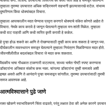
चौकशी करा. विशिष्ट उपचारांची शिफारस का केली जात आहे हे समजून घेतल्याने
तुम्हाला तुमच्या उपचारात अधिक सक्रियपणे सहभागी झाल्यासारखे वाटेल. संभाव्य
दुष्परिणाम किंवा धोक्यांबद्दल विचारा.
तुम्हाला आपत्कालीन मदत घेण्यास प्रवृत्त करणारे धोक्याचे संकेत कोणते आहेत ते
विचारा. नेमके काय करावे हे जाणून घेतल्याने तुम्हाला मनःशांती मिळेल. तुम्हाला
कधी वाट पाहावी आणि कधी त्वरित कृती करावी हे कळेल.
हे पुन्हा होऊ शकते का आणि ते रोखण्यासाठी तुम्ही काय करू शकता हे जाणून घ्या.
दीर्घकालीन व्यवस्थापन समजून घेतल्याने तुम्हाला नियंत्रण मिळविण्यात मदत होते.
जीवनशैलीतील बदलांबद्दल विचारा जे मदत करू शकतात.
वैद्यकीय भाषा गोंधळात टाकणारी वाटल्यास, साध्या भाषेत गोष्टी स्पष्ट करण्यास
डॉक्टरांना अजिबात संकोच करू नका. चांगल्या डॉक्टरांना तुम्ही समजावे अशी
इच्छा असते आणि ते आनंदाने पुन्हा समजावून सांगतील. तुमच्या उपचारांसाठी तुमची
समज आवश्यक आहे.
आत्मविश्वासाने पुढे जाणे
रक्त खोकणे स्वाभाविकपणे चिंता वाढवते, परंतु लक्षात ठेवा की अनेक कारणे उपचार