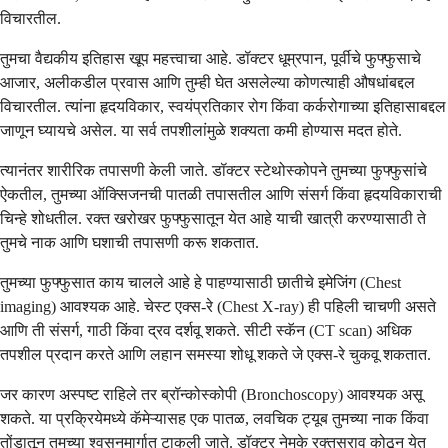
विचारतील.
तुमचा वैद्यकीय इतिहास खूप महत्त्वाचा आहे. डॉक्टर धूम्रपान, पूर्वीचे फुफ्फुसाचे
आजार, अलीकडील प्रवास आणि तुम्ही घेत असलेल्या कोणत्याही औषधांबद्दल
विचारतील. त्यांना हृदयविकार, स्वयंप्रतिकार रोग किंवा कर्करोगाच्या इतिहासाबद्दल
जाणून घ्यायचे असेल. या सर्व तपशीलांमुळे शक्यता कमी होण्यास मदत होते.
त्यानंतर शारीरिक तपासणी केली जाते. डॉक्टर स्टेथोस्कोपने तुमच्या फुफ्फुसांचे
ऐकतील, तुमच्या ऑक्सिजनची पातळी तपासतील आणि संसर्ग किंवा हृदयविकाराची
चिन्हे शोधतील. रक्त खरोखर फुफ्फुसातून येत आहे याची खात्री करण्यासाठी ते
तुमचे नाक आणि घशाची तपासणी करू शकतात.
तुमच्या फुफ्फुसात काय चालले आहे हे पाहण्यासाठी छातीचे इमेजिंग (Chest
imaging) आवश्यक आहे. चेस्ट एक्स-रे (Chest X-ray) ही पहिली चाचणी असते
आणि ती संसर्ग, गाठी किंवा द्रव दर्शवू शकते. सीटी स्कॅन (CT scan) अधिक
तपशील प्रदान करते आणि लहान समस्या शोधू शकते जे एक्स-रे चुकवू शकतात.
जर कारण अस्पष्ट राहिले तर ब्रॉन्कोस्कोपी (Bronchoscopy) आवश्यक असू
शकते. या प्रक्रियेमध्ये कॅमेऱ्यासह एक पातळ, लवचिक ट्यूब तुमच्या नाक किंवा
तोंडातून तुमच्या श्वसनमार्गात टाकली जाते. डॉक्टर नेमके रक्तस्राव कोठून येत