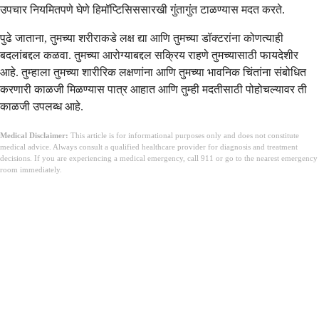
उपचार नियमितपणे घेणे हिमॉप्टिसिससारखी गुंतागुंत टाळण्यास मदत करते.
पुढे जाताना, तुमच्या शरीराकडे लक्ष द्या आणि तुमच्या डॉक्टरांना कोणत्याही
बदलांबद्दल कळवा. तुमच्या आरोग्याबद्दल सक्रिय राहणे तुमच्यासाठी फायदेशीर
आहे. तुम्हाला तुमच्या शारीरिक लक्षणांना आणि तुमच्या भावनिक चिंतांना संबोधित
करणारी काळजी मिळण्यास पात्र आहात आणि तुम्ही मदतीसाठी पोहोचल्यावर ती
काळजी उपलब्ध आहे.
Medical Disclaimer:
This article is for informational purposes only and does not constitute
medical advice. Always consult a qualified healthcare provider for diagnosis and treatment
decisions. If you are experiencing a medical emergency, call 911 or go to the nearest emergency
room immediately.