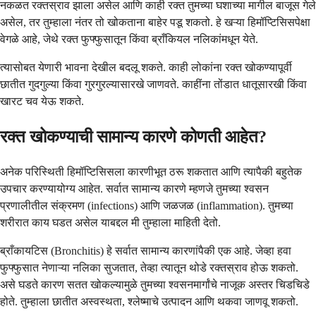
नकळत रक्तस्राव झाला असेल आणि काही रक्त तुमच्या घशाच्या मागील बाजूस गेले
असेल, तर तुम्हाला नंतर तो खोकताना बाहेर पडू शकतो. हे खऱ्या हिमॉप्टिसिसपेक्षा
वेगळे आहे, जेथे रक्त फुफ्फुसातून किंवा ब्राँकियल नलिकांमधून येते.
त्यासोबत येणारी भावना देखील बदलू शकते. काही लोकांना रक्त खोकण्यापूर्वी
छातीत गुदगुल्या किंवा गुरगुरल्यासारखे जाणवते. काहींना तोंडात धातूसारखी किंवा
खारट चव येऊ शकते.
रक्त खोकण्याची सामान्य कारणे कोणती आहेत?
अनेक परिस्थिती हिमॉप्टिसिसला कारणीभूत ठरू शकतात आणि त्यापैकी बहुतेक
उपचार करण्यायोग्य आहेत. सर्वात सामान्य कारणे म्हणजे तुमच्या श्वसन
प्रणालीतील संक्रमण (infections) आणि जळजळ (inflammation). तुमच्या
शरीरात काय घडत असेल याबद्दल मी तुम्हाला माहिती देतो.
ब्राँकायटिस (Bronchitis) हे सर्वात सामान्य कारणांपैकी एक आहे. जेव्हा हवा
फुफ्फुसात नेणाऱ्या नलिका सुजतात, तेव्हा त्यातून थोडे रक्तस्राव होऊ शकतो.
असे घडते कारण सतत खोकल्यामुळे तुमच्या श्वसनमार्गांचे नाजूक अस्तर चिडचिडे
होते. तुम्हाला छातीत अस्वस्थता, श्लेष्माचे उत्पादन आणि थकवा जाणवू शकतो.