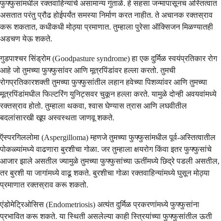
फुफ्फुसांमधील रक्तवाहिन्यांचे असामान्य गुंताळे. हे सहसा जन्मापासूनच अस्तित्वात
असतात परंतु प्रौढ होईपर्यंत समस्या निर्माण करत नाहीत. ते अचानक रक्तस्राव
करू शकतात, कधीकधी मोठ्या प्रमाणात. तुम्हाला पुरेसा ऑक्सिजन मिळण्यातही
अडचण येऊ शकते.
गुडपाश्चर सिंड्रोम (Goodpasture syndrome) हा एक दुर्मिळ स्वयंप्रतिकार रोग
आहे जो तुमच्या फुफ्फुसांवर आणि मूत्रपिंडांवर हल्ला करतो. तुमची
रोगप्रतिकारशक्ती तुमच्या फुफ्फुसांतील लहान हवेच्या पिशव्यांवर आणि तुमच्या
मूत्रपिंडांमधील फिल्टरिंग युनिट्सवर चुकून हल्ला करते. यामुळे दोन्ही अवयवांमध्ये
रक्तस्राव होतो. तुम्हाला थकवा, श्वास घेण्यास त्रास आणि लघवीतील
बदलांसारखी खूप अस्वस्थता जाणवू शकते.
ऍस्परगिललोमा (Aspergilloma) म्हणजे तुमच्या फुफ्फुसांमधील पूर्व-अस्तित्वातील
पोकळ्यांमध्ये वाढणारा बुरशीचा गोळा. जर तुम्हाला क्षयरोग किंवा इतर फुफ्फुसांचे
आजार झाले असतील ज्यामुळे तुमच्या फुफ्फुसांच्या ऊतींमध्ये छिद्रे पडली असतील,
तर बुरशी या जागांमध्ये वाढू शकते. बुरशीचा गोळा रक्तवाहिन्यांमध्ये घुसून मोठ्या
प्रमाणात रक्तस्राव करू शकतो.
एंडोमेट्रिओसिस (Endometriosis) अत्यंत दुर्मिळ प्रकरणांमध्ये फुफ्फुसांना
प्रभावित करू शकते. या स्थिती असलेल्या काही स्त्रियांच्या फुफ्फुसांतील ऊती