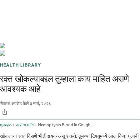
Benchmarks
Stories
FAQ
Sign up / Log in
HEALTH LIBRARY
रक्त खोकल्याबद्दल तुम्हाला काय माहित असणे
आवश्यक आहे
शेवटचे अपडेट केले
३ मार्च, २०२६
मुख्यपृष्ठ
आरोग्य ब्लॉग
Hemoptysis Blood In Cough Causes And When To Seek Emergency Care
खोकताना रक्त दिसणे भीतीदायक असू शकते. तुमच्या टिश्यूमध्ये लाल किंवा गुलाबी