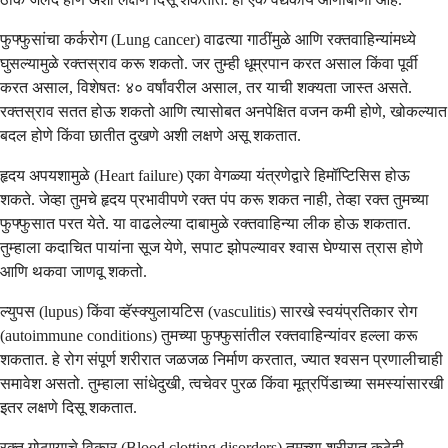
फुफ्फुसांचा कर्करोग (Lung cancer) वाढत्या गाठींमुळे आणि रक्तवाहिन्यांमध्ये
घुसल्यामुळे रक्तस्राव करू शकतो. जर तुम्ही धूम्रपान करत असाल किंवा पूर्वी
करत असाल, विशेषतः ४० वर्षांवरील असाल, तर याची शक्यता जास्त असते.
रक्तस्राव सतत होऊ शकतो आणि त्यासोबत अनपेक्षित वजन कमी होणे, खोकल्यात
बदल होणे किंवा छातीत दुखणे अशी लक्षणे असू शकतात.
हृदय अपयशामुळे (Heart failure) एका वेगळ्या यंत्रणेद्वारे हिमॉप्टिसिस होऊ
शकते. जेव्हा तुमचे हृदय प्रभावीपणे रक्त पंप करू शकत नाही, तेव्हा रक्त तुमच्या
फुफ्फुसात परत येते. या वाढलेल्या दाबामुळे रक्तवाहिन्या लीक होऊ शकतात.
तुम्हाला कदाचित पायांना सूज येणे, सपाट झोपल्यावर श्वास घेण्यास त्रास होणे
आणि थकवा जाणवू शकतो.
ल्युपस (lupus) किंवा व्हॅस्क्युलायटिस (vasculitis) सारखे स्वयंप्रतिकार रोग
(autoimmune conditions) तुमच्या फुफ्फुसांतील रक्तवाहिन्यांवर हल्ला करू
शकतात. हे रोग संपूर्ण शरीरात जळजळ निर्माण करतात, ज्यात श्वसन प्रणालीचाही
समावेश असतो. तुम्हाला सांधेदुखी, त्वचेवर पुरळ किंवा मूत्रपिंडाच्या समस्यांसारखी
इतर लक्षणे दिसू शकतात.
रक्त गोठण्याचे विकार (Blood clotting disorders) तुमच्या शरीरात कुठेही