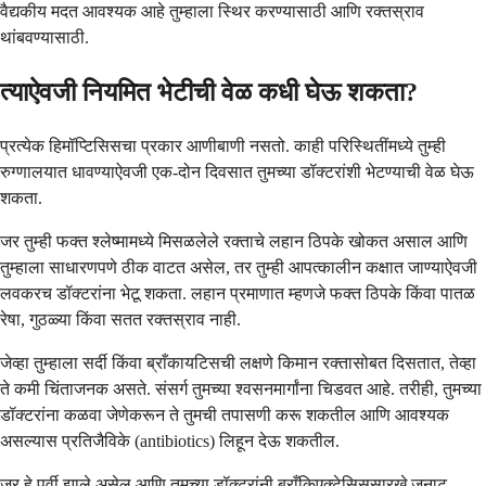
वैद्यकीय मदत आवश्यक आहे तुम्हाला स्थिर करण्यासाठी आणि रक्तस्राव
थांबवण्यासाठी.
त्याऐवजी नियमित भेटीची वेळ कधी घेऊ शकता?
प्रत्येक हिमॉप्टिसिसचा प्रकार आणीबाणी नसतो. काही परिस्थितींमध्ये तुम्ही
रुग्णालयात धावण्याऐवजी एक-दोन दिवसात तुमच्या डॉक्टरांशी भेटण्याची वेळ घेऊ
शकता.
जर तुम्ही फक्त श्लेष्मामध्ये मिसळलेले रक्ताचे लहान ठिपके खोकत असाल आणि
तुम्हाला साधारणपणे ठीक वाटत असेल, तर तुम्ही आपत्कालीन कक्षात जाण्याऐवजी
लवकरच डॉक्टरांना भेटू शकता. लहान प्रमाणात म्हणजे फक्त ठिपके किंवा पातळ
रेषा, गुठळ्या किंवा सतत रक्तस्राव नाही.
जेव्हा तुम्हाला सर्दी किंवा ब्राँकायटिसची लक्षणे किमान रक्तासोबत दिसतात, तेव्हा
ते कमी चिंताजनक असते. संसर्ग तुमच्या श्वसनमार्गांना चिडवत आहे. तरीही, तुमच्या
डॉक्टरांना कळवा जेणेकरून ते तुमची तपासणी करू शकतील आणि आवश्यक
असल्यास प्रतिजैविके (antibiotics) लिहून देऊ शकतील.
जर हे पूर्वी झाले असेल आणि तुमच्या डॉक्टरांनी ब्राँकिएक्टेसिससारखे जुनाट