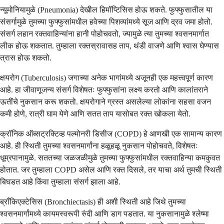
न्यूमोनियामुळे (Pneumonia) देखील हिमॉप्टिसिस होऊ शकते. फुफ्फुसातील या
संसर्गामुळे तुमच्या फुफ्फुसांमधील हवेच्या पिशव्यांमध्ये सूज आणि द्रव जमा होतो.
संसर्ग लहान रक्तवाहिन्यांना हानी पोहोचवतो, ज्यामुळे त्या तुमच्या श्वसनमार्गात
लीक होऊ शकतात. तुम्हाला रक्तस्रावासह ताप, थंडी वाजणे आणि श्वास घेण्यास
त्रास होऊ शकतो.
क्षयरोग (Tuberculosis) जगाच्या अनेक भागांमध्ये अजूनही एक महत्त्वपूर्ण कारण
आहे. हा जीवाणूजन्य संसर्ग विशेषतः फुफ्फुसांना लक्ष्य करतो आणि कालांतराने
ऊतींचे नुकसान करू शकतो. क्षयरोगाने ग्रस्त असलेल्या लोकांना सहसा वजन
कमी होणे, रात्री घाम येणे आणि सतत ताप यासोबत रक्त खोकला येतो.
क्रॉनिक ऑब्सट्रक्टिव्ह पल्मोनरी डिसीज (COPD) हे आणखी एक सामान्य कारण
आहे. ही स्थिती तुमच्या श्वसनमार्गांना हळूहळू नुकसान पोहोचवते, विशेषतः
धूम्रपानामुळे. सततच्या जळजळीमुळे तुमच्या फुफ्फुसांमधील रक्तवाहिन्या कमकुवत
होतात. जर तुम्हाला COPD असेल आणि रक्त दिसले, तर याचा अर्थ तुमची स्थिती
बिघडत आहे किंवा तुम्हाला संसर्ग झाला आहे.
ब्राँकिएक्टेसिस (Bronchiectasis) ही अशी स्थिती आहे जिथे तुमच्या
श्वसनमार्गांमध्ये कायमस्वरूपी रुंदी आणि डाग पडतात. या नुकसानामुळे श्लेष्मा