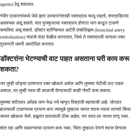
agents) ठेवू शकतात.
गंभीर प्रकरणांमध्ये जेथे इतर उपचारांनंतरही रक्तस्राव चालू राहतो, शस्त्रक्रिया
आवश्यक असू शकते. यात फुफ्फुसाचा रक्तस्राव होणारा भाग काढून टाकणे
समाविष्ट असू शकते. डॉक्टर ब्रॉन्कियल आर्टरी एम्बोलिझम (bronchial artery
embolization) नावाचे तंत्र देखील वापरतात, जिथे ते रक्तस्रावी भागाला रक्त
पुरवणारी धमनी अवरोधित करतात.
डॉक्टरांना भेटण्याची वाट पाहत असताना घरी काय करू
शकता?
जर तुम्ही थोड्या प्रमाणात रक्त खोकले असेल आणि तुमच्या भेटीची वाट पाहत
असाल, तर तुम्ही स्वतःची काळजी घेण्यासाठी काही गोष्टी करू शकता.
तुमच्या शरीरावर अधिक ताण येऊ नये म्हणून विश्रांती महत्त्वाची आहे. जोरदार
हालचाली टाळण्याचा प्रयत्न करा ज्यामुळे तुम्हाला जास्त श्वास घ्यावा लागतो किंवा
जास्त खोकला येतो. हळूवार हालचाली ठीक आहेत, पण स्वतःला जास्त ताणू नका.
शांत रहा आणि घाबरण्याचा प्रयत्न करू नका. चिंता तुम्हाला वेगाने श्वास घेण्यास