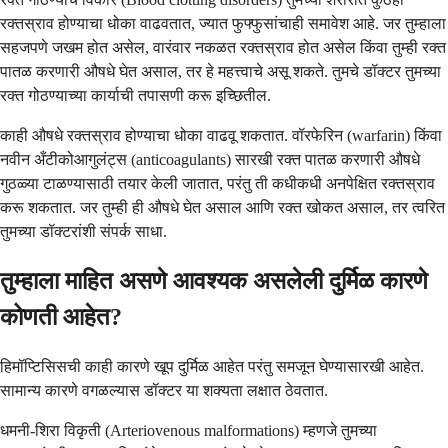
रक्तस्राव होण्याचा धोका वाढवतात, ज्यात फुफ्फुसांचाही समावेश आहे. जर तुम्हाला
सहजपणे जखम होत असेल, वारंवार नकळत रक्तस्राव होत असेल किंवा तुम्ही रक्त
पातळ करणारी औषधे घेत असाल, तर हे महत्त्वाचे असू शकते. तुमचे डॉक्टर तुमच्या
रक्त गोठण्याच्या कार्याची तपासणी करू इच्छितील.
काही औषधे रक्तस्राव होण्याचा धोका वाढवू शकतात. वॉरफेरिन (warfarin) किंवा
नवीन अँटीकोआगुलंट्स (anticoagulants) सारखी रक्त पातळ करणारी औषधे
गुठळ्या टाळण्यासाठी तयार केली जातात, परंतु ती कधीकधी अनपेक्षित रक्तस्राव
करू शकतात. जर तुम्ही ही औषधे घेत असाल आणि रक्त खोकत असाल, तर त्वरित
तुमच्या डॉक्टरांशी संपर्क साधा.
तुम्हाला माहित असणे आवश्यक असलेली दुर्मिळ कारणे
कोणती आहेत?
हिमॉप्टिसिसची काही कारणे खूप दुर्मिळ आहेत परंतु समजून घेण्यासारखी आहेत.
सामान्य कारणे वगळल्यास डॉक्टर या शक्यता लक्षात ठेवतात.
धमनी-शिरा विकृती (Arteriovenous malformations) म्हणजे तुमच्या