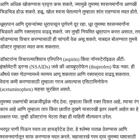
आणि अधिक खोकण्यास प्रवृत्त करू शकते, ज्यामुळे तुमच्या श्वसनमार्गांना आणखी
चिडचिड होऊ शकते. हळू, खोल श्वास घेतल्याने तुम्हाला शांत राहण्यास मदत होते.
धूम्रपान आणि दुसऱ्यांच्या धुरापासून पूर्णपणे दूर रहा. धूर तुमच्या श्वसनमार्गांना
चिडवते आणि रक्तस्राव वाढवू शकते. जर तुम्ही नियमित धूम्रपान करत असाल, तर
सोडण्याचा विचार करण्यासाठी ही चांगली वेळ असू शकते. याबद्दल बोलण्यात तुमचे
डॉक्टर तुम्हाला मदत करू शकतात.
डॉक्टरांना विचारल्याशिवाय एस्पिरिन (aspirin) किंवा नॉनस्टेरॉइडल अँटी-
इंफ्लेमेटरी ड्रग्स (NSAIDs) जसे की आयबुप्रोफेन (ibuprofen) घेऊ नका. ही
औषधे रक्त गोठण्यामध्ये व्यत्यय आणू शकतात आणि रक्तस्राव वाढवू शकतात.
वेदना कमी करण्यासाठी तुम्हाला गरज असल्यास एसिटामिनोफेन
(acetaminophen) सहसा सुरक्षित असते.
तुमच्या लक्षणांची काळजीपूर्वक नोंद ठेवा. तुम्हाला किती रक्त दिसत आहे, त्याचा रंग
काय आहे आणि तुम्हाला ताप किंवा छातीत दुखणे यासारखी इतर लक्षणे आहेत का हे
लक्षात घ्या. तुम्ही डॉक्टरांना भेटता तेव्हा ही माहिती मौल्यवान ठरेल.
भरपूर पाणी पिऊन स्वतःला हायड्रेटेड ठेवा. हे श्लेष्मा पातळ ठेवण्यास आणि
श्वसनमार्गातून साफ ​​करण्यास मदत करते. चहासारखे गरम द्रव तुमच्या घशासाठी