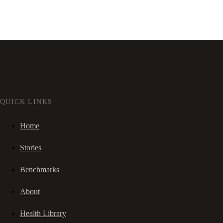
QUICK LINKS
Home
Stories
Benchmarks
About
Health Library