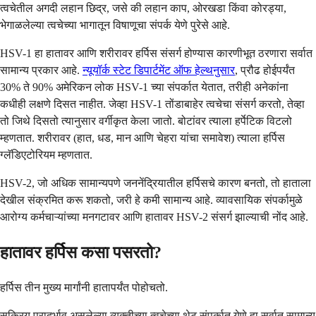
त्वचेतील अगदी लहान छिद्र, जसे की लहान काप, ओरखडा किंवा कोरड्या,
भेगाळलेल्या त्वचेच्या भागातून विषाणूचा संपर्क येणे पुरेसे आहे.
HSV-1 हा हातावर आणि शरीरावर हर्पिस संसर्ग होण्यास कारणीभूत ठरणारा सर्वात
सामान्य प्रकार आहे.
न्यूयॉर्क स्टेट डिपार्टमेंट ऑफ हेल्थनुसार
, प्रौढ होईपर्यंत
30% ते 90% अमेरिकन लोक HSV-1 च्या संपर्कात येतात, तरीही अनेकांना
कधीही लक्षणे दिसत नाहीत. जेव्हा HSV-1 तोंडाबाहेर त्वचेचा संसर्ग करतो, तेव्हा
तो जिथे दिसतो त्यानुसार वर्गीकृत केला जातो. बोटांवर त्याला हर्पेटिक विटलो
म्हणतात. शरीरावर (हात, धड, मान आणि चेहरा यांचा समावेश) त्याला हर्पिस
ग्लॅडिएटोरियम म्हणतात.
HSV-2, जो अधिक सामान्यपणे जननेंद्रियातील हर्पिसचे कारण बनतो, तो हाताला
देखील संक्रमित करू शकतो, जरी हे कमी सामान्य आहे. व्यावसायिक संपर्कामुळे
आरोग्य कर्मचाऱ्यांच्या मनगटावर आणि हातावर HSV-2 संसर्ग झाल्याची नोंद आहे.
हातावर हर्पिस कसा पसरतो?
हर्पिस तीन मुख्य मार्गांनी हातापर्यंत पोहोचतो.
सक्रिय प्रादुर्भाव असलेल्या व्यक्तीच्या त्वचेच्या थेट संपर्कात येणे हा सर्वात सामान्य