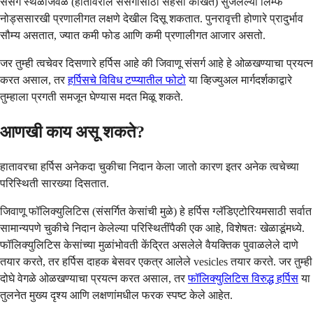
संसर्ग स्थळाजवळ (हातावरील संसर्गासाठी सहसा काखेत) सुजलेल्या लिम्फ
नोड्ससारखी प्रणालीगत लक्षणे देखील दिसू शकतात. पुनरावृत्ती होणारे प्रादुर्भाव
सौम्य असतात, ज्यात कमी फोड आणि कमी प्रणालीगत आजार असतो.
जर तुम्ही त्वचेवर दिसणारे हर्पिस आहे की जिवाणू संसर्ग आहे हे ओळखण्याचा प्रयत्न
करत असाल, तर
हर्पिसचे विविध टप्प्यातील फोटो
या व्हिज्युअल मार्गदर्शकाद्वारे
तुम्हाला प्रगती समजून घेण्यास मदत मिळू शकते.
आणखी काय असू शकते?
हातावरचा हर्पिस अनेकदा चुकीचा निदान केला जातो कारण इतर अनेक त्वचेच्या
परिस्थिती सारख्या दिसतात.
जिवाणू फॉलिक्युलिटिस (संसर्गित केसांची मुळे) हे हर्पिस ग्लॅडिएटोरियमसाठी सर्वात
सामान्यपणे चुकीचे निदान केलेल्या परिस्थितींपैकी एक आहे, विशेषतः खेळाडूंमध्ये.
फॉलिक्युलिटिस केसांच्या मुळांभोवती केंद्रित असलेले वैयक्तिक पुवाळलेले दाणे
तयार करते, तर हर्पिस दाहक बेसवर एकत्र आलेले vesicles तयार करते. जर तुम्ही
दोघे वेगळे ओळखण्याचा प्रयत्न करत असाल, तर
फॉलिक्युलिटिस विरुद्ध हर्पिस
या
तुलनेत मुख्य दृश्य आणि लक्षणांमधील फरक स्पष्ट केले आहेत.