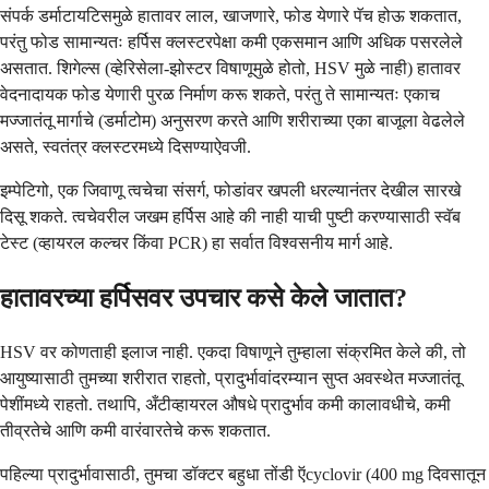
संपर्क डर्माटायटिसमुळे हातावर लाल, खाजणारे, फोड येणारे पॅच होऊ शकतात,
परंतु फोड सामान्यतः हर्पिस क्लस्टरपेक्षा कमी एकसमान आणि अधिक पसरलेले
असतात. शिगेल्स (व्हेरिसेला-झोस्टर विषाणूमुळे होतो, HSV मुळे नाही) हातावर
वेदनादायक फोड येणारी पुरळ निर्माण करू शकते, परंतु ते सामान्यतः एकाच
मज्जातंतू मार्गाचे (डर्माटोम) अनुसरण करते आणि शरीराच्या एका बाजूला वेढलेले
असते, स्वतंत्र क्लस्टरमध्ये दिसण्याऐवजी.
इम्पेटिगो, एक जिवाणू त्वचेचा संसर्ग, फोडांवर खपली धरल्यानंतर देखील सारखे
दिसू शकते. त्वचेवरील जखम हर्पिस आहे की नाही याची पुष्टी करण्यासाठी स्वॅब
टेस्ट (व्हायरल कल्चर किंवा PCR) हा सर्वात विश्वसनीय मार्ग आहे.
हातावरच्या हर्पिसवर उपचार कसे केले जातात?
HSV वर कोणताही इलाज नाही. एकदा विषाणूने तुम्हाला संक्रमित केले की, तो
आयुष्यासाठी तुमच्या शरीरात राहतो, प्रादुर्भावांदरम्यान सुप्त अवस्थेत मज्जातंतू
पेशींमध्ये राहतो. तथापि, अँटीव्हायरल औषधे प्रादुर्भाव कमी कालावधीचे, कमी
तीव्रतेचे आणि कमी वारंवारतेचे करू शकतात.
पहिल्या प्रादुर्भावासाठी, तुमचा डॉक्टर बहुधा तोंडी ऍcyclovir (400 mg दिवसातून