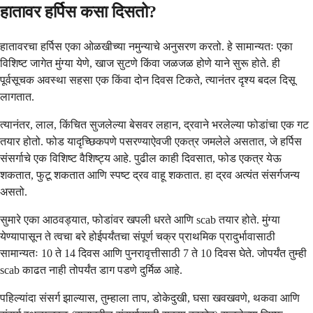
हातावर हर्पिस कसा दिसतो?
हातावरचा हर्पिस एका ओळखीच्या नमुन्याचे अनुसरण करतो. हे सामान्यतः एका
विशिष्ट जागेत मुंग्या येणे, खाज सुटणे किंवा जळजळ होणे याने सुरू होते. ही
पूर्वसूचक अवस्था सहसा एक किंवा दोन दिवस टिकते, त्यानंतर दृश्य बदल दिसू
लागतात.
त्यानंतर, लाल, किंचित सुजलेल्या बेसवर लहान, द्रवाने भरलेल्या फोडांचा एक गट
तयार होतो. फोड यादृच्छिकपणे पसरण्याऐवजी एकत्र जमलेले असतात, जे हर्पिस
संसर्गाचे एक विशिष्ट वैशिष्ट्य आहे. पुढील काही दिवसात, फोड एकत्र येऊ
शकतात, फुटू शकतात आणि स्पष्ट द्रव वाहू शकतात. हा द्रव अत्यंत संसर्गजन्य
असतो.
सुमारे एका आठवड्यात, फोडांवर खपली धरते आणि scab तयार होते. मुंग्या
येण्यापासून ते त्वचा बरे होईपर्यंतचा संपूर्ण चक्र प्राथमिक प्रादुर्भावासाठी
सामान्यतः 10 ते 14 दिवस आणि पुनरावृत्तीसाठी 7 ते 10 दिवस घेते. जोपर्यंत तुम्ही
scab काढत नाही तोपर्यंत डाग पडणे दुर्मिळ आहे.
पहिल्यांदा संसर्ग झाल्यास, तुम्हाला ताप, डोकेदुखी, घसा खवखवणे, थकवा आणि