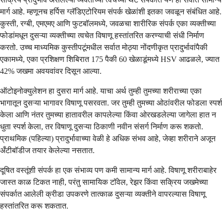
मार्ग आहे. म्हणूनच हर्पिस ग्लॅडिएटोरियम संपर्क खेळांशी इतका जवळून संबंधित आहे.
कुस्ती, रग्बी, एमएमए आणि फुटबॉलमध्ये, जवळचा शारीरिक संपर्क एका व्यक्तीच्या
फोडांमधून दुसऱ्या व्यक्तीच्या त्वचेत विषाणू हस्तांतरित करण्याची संधी निर्माण
करतो. उच्च माध्यमिक कुस्तीपटूंमधील सर्वात मोठ्या नोंदणीकृत प्रादुर्भावांपैकी
एकामध्ये, एका प्रशिक्षण शिबिरात 175 पैकी 60 खेळाडूंमध्ये HSV आढळले, ज्यात
42% जखमा अवयवांवर दिसून आल्या.
ऑटोइनोक्युलेशन हा दुसरा मार्ग आहे. याचा अर्थ तुम्ही तुमच्या शरीराच्या एका
भागातून दुसऱ्या भागावर विषाणू पसरवता. जर तुम्ही तुमच्या ओठांवरील फोडला स्पर्श
केला आणि नंतर तुमच्या हातावरील कापलेल्या किंवा ओरखडलेल्या जागेला हात न
धुता स्पर्श केला, तर विषाणू दुसऱ्या ठिकाणी नवीन संसर्ग निर्माण करू शकतो.
प्राथमिक (पहिल्या) प्रादुर्भावाच्या वेळी हे अधिक संभव आहे, जेव्हा शरीराने अजून
अँटीबॉडीज तयार केलेल्या नसतात.
दूषित वस्तूंशी संपर्क हा एक संभाव्य पण कमी सामान्य मार्ग आहे. विषाणू शरीराबाहेर
जास्त काळ टिकत नाही, परंतु सामायिक टॉवेल, रेझर किंवा सक्रिय जखमेच्या
संपर्कात आलेली क्रीडा उपकरणे तात्काळ दुसऱ्या व्यक्तीने वापरल्यास विषाणू
हस्तांतरित करू शकतात.