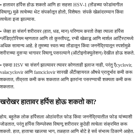
• हातावर हर्पिस होऊ शकतो आणि हा सहसा HSV-1 (तोंडच्या फोडांमागील
विषाणू) मुळे त्वचेच्या थेट संपर्कातून होतो, विशेषतः संपर्क खेळांदरम्यान किंवा
त्वचेला इजा झाल्यास.
• जेव्हा हा संसर्ग शरीरावर (हात, धड, मान) परिणाम करतो तेव्हा त्याला हर्पिस
ग्लॅडिएटोरियम म्हणतात आणि तो कुस्तीपटू, रग्बी खेळाडू आणि मार्शल आर्टिस्टमध्ये
अधिक सामान्य आहे. हे तुमच्या स्वतःच्या तोंडातून किंवा जननेंद्रियातून स्पर्शामुळे
शरीराच्या दुसऱ्या भागावर विषाणू पसरल्याने (ऑटोइनोक्युलेशन) देखील होऊ शकते.
• एकदा HSV चा संसर्ग झाल्यावर त्यावर कोणताही इलाज नाही, परंतु ऍcyclovir,
valacyclovir आणि famciclovir सारखी अँटीव्हायरल औषधे प्रादुर्भाव कमी करू
शकतात, तीव्रता कमी करू शकतात आणि इतरांना पसरण्याची शक्यता कमी करू
शकतात.
खरोखर हातावर हर्पिस होऊ शकतो का?
होय. बहुतेक लोक हर्पिसला ओठांवरील फोड किंवा जननेंद्रियातील फोड यांच्याशी
जोडतात, परंतु हर्पिस सिम्प्लेक्स विषाणू शरीरावर कुठेही त्वचेला संक्रमित करू
शकतो. हात, हाताचा खालचा भाग, तळहात आणि बोटे हे सर्व संभाव्य ठिकाणे आहेत.