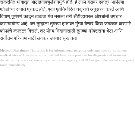
संक्रमित भागातून ऑटोइनोक्युलेशनमुळे होते. हे लाल बेसवर एकत्र आलेल्या
फोडांच्या रूपात प्रकट होते, एका पूर्वनिर्धारित चक्राचे अनुसरण करते आणि
विषाणू पूर्णपणे काढून टाकता येत नसला तरी अँटीव्हायरल औषधांनी उपचार
करण्यायोग्य आहे. जर तुम्हाला तुमच्या हातावर मुंग्या येणारे किंवा जळजळ करणारे
फोडांचे क्लस्टर दिसले, तर योग्य निदानासाठी तुमच्या डॉक्टरांना भेटा आणि
सर्वोत्तम परिणामांसाठी लवकर उपचार सुरू करा.
Medical Disclaimer:
This article is for informational purposes only and does not constitute
medical advice. Always consult a qualified healthcare provider for diagnosis and treatment
decisions. If you are experiencing a medical emergency, call 911 or go to the nearest emergency
room immediately.