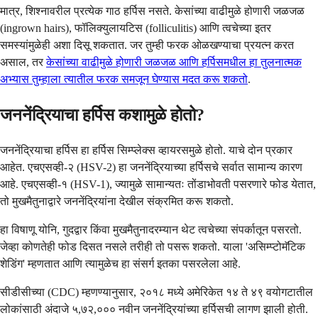
मात्र, शिश्नावरील प्रत्येक गाठ हर्पिस नसते. केसांच्या वाढीमुळे होणारी जळजळ
(ingrown hairs), फॉलिक्युलायटिस (folliculitis) आणि त्वचेच्या इतर
समस्यांमुळेही अशा दिसू शकतात. जर तुम्ही फरक ओळखण्याचा प्रयत्न करत
असाल, तर
केसांच्या वाढीमुळे होणारी जळजळ आणि हर्पिसमधील हा तुलनात्मक
अभ्यास तुम्हाला त्यातील फरक समजून घेण्यास मदत करू शकतो
.
जननेंद्रियाचा हर्पिस कशामुळे होतो?
जननेंद्रियाचा हर्पिस हा हर्पिस सिम्प्लेक्स व्हायरसमुळे होतो. याचे दोन प्रकार
आहेत. एचएसव्ही-२ (HSV-2) हा जननेंद्रियाच्या हर्पिसचे सर्वात सामान्य कारण
आहे. एचएसव्ही-१ (HSV-1), ज्यामुळे सामान्यतः तोंडाभोवती पसरणारे फोड येतात,
तो मुखमैतुनाद्वारे जननेंद्रियांना देखील संक्रमित करू शकतो.
हा विषाणू योनि, गुदद्वार किंवा मुखमैतुनादरम्यान थेट त्वचेच्या संपर्कातून पसरतो.
जेव्हा कोणतेही फोड दिसत नसले तरीही तो पसरू शकतो. याला 'असिम्प्टोमॅटिक
शेडिंग' म्हणतात आणि त्यामुळेच हा संसर्ग इतका पसरलेला आहे.
सीडीसीच्या (CDC) म्हणण्यानुसार, २०१८ मध्ये अमेरिकेत १४ ते ४९ वयोगटातील
लोकांसाठी अंदाजे ५,७२,००० नवीन जननेंद्रियांच्या हर्पिसची लागण झाली होती.