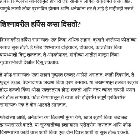
हर्पिस सिम्प्लेक्स व्हायरसमुळे होणारा एक सामान्य लैंगिक संक्रमित संसर्ग आहे.
यामुळे लाखो लोक प्रभावित होतात आणि अनेकांना तर ते आहे हे माहीतही नसते.
शिश्नावरील हर्पिस कसा दिसतो?
शिश्नावरील हर्पिस सामान्यतः एक किंवा अधिक लहान, द्रवाने भरलेल्या फोडांच्या
रूपात सुरू होतो. हे फोड शिश्नाच्या दांड्यावर, टोकावर, कातडीवर किंवा
पायथ्याशी दिसू शकतात. ते अंडकोषावर, मांडीच्या आतील बाजूस किंवा
गुद्द्वाराभोवती देखील दिसू शकतात.
हे फोड सामान्यतः एका लहान गुच्छात एकत्र आलेले असतात. काही दिवसांत, ते
फुटून उथळ, वेदनादायक जखमा किंवा व्रण बनतात. या जखमांमधून हलका स्त्राव
होऊ शकतो किंवा थोडा रक्तस्त्राव होऊ शकतो आणि नंतर त्यांवर खपली धरून
बरे होऊ लागतात. फोड येण्यापासून ते त्वचा बरी होईपर्यंत संपूर्ण प्रक्रियेस
सामान्यतः एक ते दोन आठवडे लागतात.
फोडांच्या आधी, अनेकांना त्या ठिकाणी मुंग्या येणे, खाज सुटणे किंवा जळजळ
झाल्यासारखे वाटते. या सुरुवातीच्या इशाऱ्याला 'प्रोड्रोम' म्हणतात आणि फोड
दिसण्याच्या काही तास आधी किंवा एक-दोन दिवस आधी हा सुरू होऊ शकतो.