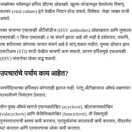
जखमेच्या स्वॅबमधून हर्पिस डीएनए ओळखते. खुल्या फोडामधून घेतलेल्या विषाणू
कल्चर (viral culture) द्वारे देखील निदान होऊ शकते, विशेषतः जेव्हा जखम ताजी
असते.
रक्त चाचण्या एचएसव्ही अँटीबॉडीज (HSV antibodies) ओळखतात आणि तुम्हाला
एचएसव्ही-१ किंवा एचएसव्ही-२ चा संसर्ग झाला आहे की नाही हे दर्शवतात. तथापि,
त्या शरीराच्या कोणत्या भागात संसर्ग आहे हे सांगू शकत नाहीत. तुमचा डॉक्टर इतर
एसटीआय (STI) साठी देखील चाचणी करू शकतो, कारण हर्पिसमुळे एचआयव्ही
(HIV) संसर्गाचा धोका वाढू शकतो.
उपचारांचे पर्याय काय आहेत?
जननेंद्रियाच्या हर्पिसवर कोणताही इलाज नाही, परंतु अँटीव्हायरल औषधे लक्षणांवर
प्रभावीपणे नियंत्रण ठेवतात.
तीन मुख्य औषधे म्हणजे एसायक्लोव्हिर (acyclovir), व्हॅलासायक्लोव्हिर
(valacyclovir) आणि फॅमिसिक्लोव्हिर (famciclovir). ती विषाणूची
पुनरुत्पादनाची क्षमता कमी करतात, प्रादुर्भावांचा कालावधी कमी करतात, तीव्रतेत
घट करतात आणि प्रसारणाचा धोका कमी करतात.