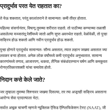
प्रादुर्भाव परत येत राहतात का?
ते येऊ शकतात, परंतु कालांतराने ते सामान्यतः कमी तीव्र होतात.
पहिल्या संसर्गानंतर, विषाणू तुमच्या शरीरात राहतो. तो पाठीच्या कण्याच्या तळाशी
असलेल्या मज्जातंतू पेशींमध्ये जातो आणि सुप्त अवस्थेत राहतो. वेळोवेळी, तो पुन्हा
सक्रिय होऊ शकतो आणि नवीन प्रादुर्भाव होऊ शकतो.
पुन्हा होणारे प्रादुर्भाव सामान्यतः सौम्य असतात, त्यात लहान जखमा असतात ज्या
लवकर बऱ्या होतात. अनेक लोक वर्षांमध्ये कमी प्रादुर्भाव अनुभवतात. सामान्य
कारणांमध्ये तणाव, आजारपण, थकवा, लैंगिक संबंधांदरम्यान घर्षण आणि कमकुवत
रोगप्रतिकारशक्ती यांचा समावेश होतो.
निदान कसे केले जाते?
जर तुम्हाला तुमच्या शिश्नावर जखमा दिसल्या, तर त्या अजूनही सक्रिय असताना
आरोग्य सेवा प्रदात्याला भेटा.
सर्वात अचूक चाचणी म्हणजे न्यूक्लिक ऍसिड ऍम्प्लिफिकेशन टेस्ट (NAAT), जी