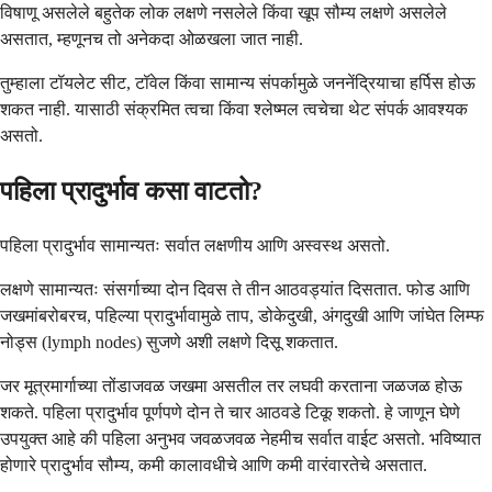
विषाणू असलेले बहुतेक लोक लक्षणे नसलेले किंवा खूप सौम्य लक्षणे असलेले
असतात, म्हणूनच तो अनेकदा ओळखला जात नाही.
तुम्हाला टॉयलेट सीट, टॉवेल किंवा सामान्य संपर्कामुळे जननेंद्रियाचा हर्पिस होऊ
शकत नाही. यासाठी संक्रमित त्वचा किंवा श्लेष्मल त्वचेचा थेट संपर्क आवश्यक
असतो.
पहिला प्रादुर्भाव कसा वाटतो?
पहिला प्रादुर्भाव सामान्यतः सर्वात लक्षणीय आणि अस्वस्थ असतो.
लक्षणे सामान्यतः संसर्गाच्या दोन दिवस ते तीन आठवड्यांत दिसतात. फोड आणि
जखमांबरोबरच, पहिल्या प्रादुर्भावामुळे ताप, डोकेदुखी, अंगदुखी आणि जांघेत लिम्फ
नोड्स (lymph nodes) सुजणे अशी लक्षणे दिसू शकतात.
जर मूत्रमार्गाच्या तोंडाजवळ जखमा असतील तर लघवी करताना जळजळ होऊ
शकते. पहिला प्रादुर्भाव पूर्णपणे दोन ते चार आठवडे टिकू शकतो. हे जाणून घेणे
उपयुक्त आहे की पहिला अनुभव जवळजवळ नेहमीच सर्वात वाईट असतो. भविष्यात
होणारे प्रादुर्भाव सौम्य, कमी कालावधीचे आणि कमी वारंवारतेचे असतात.