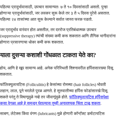
पहिल्या प्रादुर्भावासाठी, उपचार सामान्यतः ७ ते १० दिवसांसाठी असतो. पुन्हा
होणाऱ्या प्रादुर्भावांसाठी, जर लवकर सुरू केले तर ३ ते ५ दिवस पुरेसे असतात.
पहिल्या २४ तासांच्या आत सुरू केल्याने सर्वात जास्त फरक पडतो.
जर प्रादुर्भाव वारंवार होत असतील, तर दररोज प्रतिबंधात्मक उपचार
(suppressive therapy) त्यांची संख्या कमी करू शकतात आणि लैंगिक भागीदारांना
होणारा प्रसारणाचा धोका कमी करू शकतात.
याला दुसऱ्या कशाशी गोंधळात टाकता येते का?
होय, आणि हे खूप सामान्य आहे. अनेक परिस्थिती शिश्नावरील हर्पिससारख्या दिसू
शकतात.
फॉलिक्युलायटिस (Folliculitis) हे केसांच्या रोमच्या (hair follicles) भोवती
लहान, लाल, पूने भरलेले पुरळ आणते. हे सुरुवातीच्या हर्पिस फोडांसारखे दिसू
शकते परंतु ते विषाणूमुळे नव्हे तर जीवाणूंमुळे होते.
फॉलिक्युलायटिस हर्पिसपेक्षा
कसा वेगळा आहे हे समजून घेतल्यास तुम्ही अनावश्यक चिंता टाळू शकता
.
साबण, लेटेक्स किंवा वंगण (lubricants) मुळे होणारी कॉन्टॅक्ट डर्माटायटिस