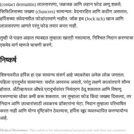
(contact dermatitis) लालसरपणा, जळजळ आणि लहान फोड आणू शकते.
सिफिलिसच्या जखमा (chancres) सामान्यतः वेदनारहित आणि कठीण असतात,
हर्पिसच्या संवेदनशील फोडांप्रमाणे नाहीत. जॉक इच (Jock itch) खाज आणि
लालसरपणा आणते परंतु फोड तयार करत नाही.
तुम्ही जे पाहत आहात त्याबद्दल तुम्हाला खात्री नसल्यास, निश्चित निदान करण्याचा
एकमेव मार्ग म्हणजे चाचणी करणे.
निष्कर्ष
शिश्नावरील हर्पिस हा एक सामान्य संसर्ग आहे ज्याबरोबर अनेक लोक जगतात.
पहिला प्रादुर्भाव सामान्यतः सर्वात अस्वस्थ असतो, परंतु लक्षणे कालांतराने सौम्य
होतात. अँटीव्हायरल औषधे प्रादुर्भावांवर नियंत्रण ठेवू शकतात आणि विषाणू
पसरण्याचा धोका कमी करू शकतात. जर तुम्हाला फोड किंवा जखमा दिसल्या, तर
निदान आणि उपचारांसाठी लवकरच डॉक्टरांना भेटा. निदान तुम्हाला परिभाषित
करत नाही आणि योग्य दृष्टिकोन ठेवल्यास, हर्पिस खूप व्यवस्थापित करण्यायोग्य
आहे.
Medical Disclaimer:
This article is for informational purposes only and does not constitute