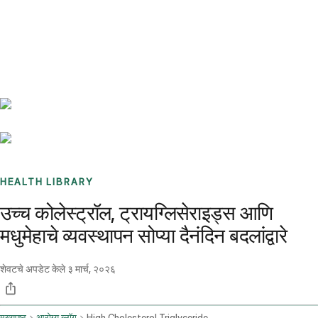
Benchmarks
Stories
FAQ
Sign up / Log in
HEALTH LIBRARY
उच्च कोलेस्ट्रॉल, ट्रायग्लिसेराइड्स आणि
मधुमेहाचे व्यवस्थापन सोप्या दैनंदिन बदलांद्वारे
शेवटचे अपडेट केले
३ मार्च, २०२६
मुख्यपृष्ठ
आरोग्य ब्लॉग
High Cholesterol Triglycerides And Diabetes Diet And Lifestyle Changes