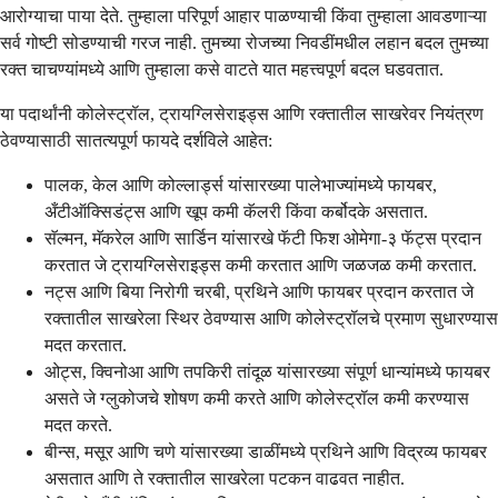
आरोग्याचा पाया देते. तुम्हाला परिपूर्ण आहार पाळण्याची किंवा तुम्हाला आवडणाऱ्या
सर्व गोष्टी सोडण्याची गरज नाही. तुमच्या रोजच्या निवडींमधील लहान बदल तुमच्या
रक्त चाचण्यांमध्ये आणि तुम्हाला कसे वाटते यात महत्त्वपूर्ण बदल घडवतात.
या पदार्थांनी कोलेस्ट्रॉल, ट्रायग्लिसेराइड्स आणि रक्तातील साखरेवर नियंत्रण
ठेवण्यासाठी सातत्यपूर्ण फायदे दर्शविले आहेत:
पालक, केल आणि कोल्लार्ड्स यांसारख्या पालेभाज्यांमध्ये फायबर,
अँटीऑक्सिडंट्स आणि खूप कमी कॅलरी किंवा कर्बोदके असतात.
सॅल्मन, मॅकरेल आणि सार्डिन यांसारखे फॅटी फिश ओमेगा-३ फॅट्स प्रदान
करतात जे ट्रायग्लिसेराइड्स कमी करतात आणि जळजळ कमी करतात.
नट्स आणि बिया निरोगी चरबी, प्रथिने आणि फायबर प्रदान करतात जे
रक्तातील साखरेला स्थिर ठेवण्यास आणि कोलेस्ट्रॉलचे प्रमाण सुधारण्यास
मदत करतात.
ओट्स, क्विनोआ आणि तपकिरी तांदूळ यांसारख्या संपूर्ण धान्यांमध्ये फायबर
असते जे ग्लुकोजचे शोषण कमी करते आणि कोलेस्ट्रॉल कमी करण्यास
मदत करते.
बीन्स, मसूर आणि चणे यांसारख्या डाळींमध्ये प्रथिने आणि विद्रव्य फायबर
असतात आणि ते रक्तातील साखरेला पटकन वाढवत नाहीत.