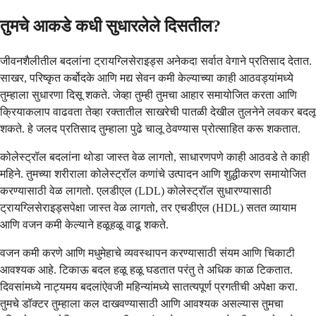
तुमचे आकडे कधी सुधारलेले दिसतील?
जीवनशैलीतील बदलांना ट्रायग्लिसेराइड्स अनेकदा सर्वात वेगाने प्रतिसाद देतात.
साखर, परिष्कृत कर्बोदके आणि मद्य सेवन कमी केल्याच्या काही आठवड्यांमध्ये
तुम्हाला सुधारणा दिसू शकते. जेव्हा तुम्ही तुमचा आहार समायोजित करता आणि
क्रियाकलाप वाढवता तेव्हा रक्तातील साखरेची पातळी देखील तुलनेने लवकर बदलू
शकते. हे जलद प्रतिसाद तुम्हाला पुढे चालू ठेवण्यास प्रोत्साहित करू शकतात.
कोलेस्ट्रॉल बदलांना थोडा जास्त वेळ लागतो, साधारणपणे काही आठवडे ते काही
महिने. तुमच्या शरीराला कोलेस्ट्रॉल कणांचे उत्पादन आणि शुद्धीकरण समायोजित
करण्यासाठी वेळ लागतो. एलडीएल (LDL) कोलेस्ट्रॉल सुधारण्यासाठी
ट्रायग्लिसेराइड्सपेक्षा जास्त वेळ लागतो, तर एचडीएल (HDL) सतत व्यायाम
आणि वजन कमी केल्याने हळूहळू वाढू शकते.
वजन कमी करणे आणि मधुमेहाचे व्यवस्थापन करण्यासाठी संयम आणि चिकाटी
आवश्यक आहे. टिकाऊ बदल हळू हळू घडतात परंतु ते अधिक काळ टिकतात.
दिवसांमध्ये नाट्यमय बदलांऐवजी महिन्यांमध्ये सातत्यपूर्ण प्रगतीची अपेक्षा करा.
तुमचे डॉक्टर तुम्हाला कल दाखवण्यासाठी आणि आवश्यक असल्यास तुमचा