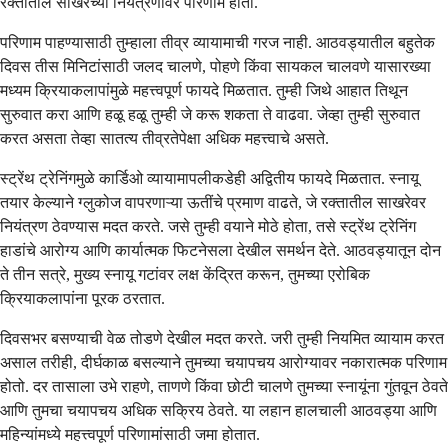
रक्तातील साखरेच्या नियंत्रणावर परिणाम होतो.
परिणाम पाहण्यासाठी तुम्हाला तीव्र व्यायामाची गरज नाही. आठवड्यातील बहुतेक
दिवस तीस मिनिटांसाठी जलद चालणे, पोहणे किंवा सायकल चालवणे यासारख्या
मध्यम क्रियाकलापांमुळे महत्त्वपूर्ण फायदे मिळतात. तुम्ही जिथे आहात तिथून
सुरुवात करा आणि हळू हळू तुम्ही जे करू शकता ते वाढवा. जेव्हा तुम्ही सुरुवात
करत असता तेव्हा सातत्य तीव्रतेपेक्षा अधिक महत्त्वाचे असते.
स्ट्रेंथ ट्रेनिंगमुळे कार्डिओ व्यायामापलीकडेही अद्वितीय फायदे मिळतात. स्नायू
तयार केल्याने ग्लुकोज वापरणाऱ्या ऊतींचे प्रमाण वाढते, जे रक्तातील साखरेवर
नियंत्रण ठेवण्यास मदत करते. जसे तुम्ही वयाने मोठे होता, तसे स्ट्रेंथ ट्रेनिंग
हाडांचे आरोग्य आणि कार्यात्मक फिटनेसला देखील समर्थन देते. आठवड्यातून दोन
ते तीन सत्रे, मुख्य स्नायू गटांवर लक्ष केंद्रित करून, तुमच्या एरोबिक
क्रियाकलापांना पूरक ठरतात.
दिवसभर बसण्याची वेळ तोडणे देखील मदत करते. जरी तुम्ही नियमित व्यायाम करत
असाल तरीही, दीर्घकाळ बसल्याने तुमच्या चयापचय आरोग्यावर नकारात्मक परिणाम
होतो. दर तासाला उभे राहणे, ताणणे किंवा छोटी चालणे तुमच्या स्नायूंना गुंतवून ठेवते
आणि तुमचा चयापचय अधिक सक्रिय ठेवते. या लहान हालचाली आठवड्या आणि
महिन्यांमध्ये महत्त्वपूर्ण परिणामांसाठी जमा होतात.