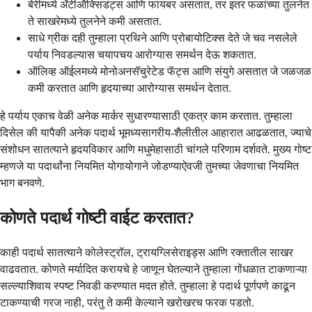
बेरीमध्ये अँटीऑक्सिडंट्स आणि फायबर असतात, तर इतर फळांच्या तुलनेत
ते साखरेमध्ये तुलनेने कमी असतात.
साधे ग्रीक दही तुम्हाला प्रथिने आणि प्रोबायोटिक्स देते जे चव नसलेले
पर्याय निवडल्यास चयापचय आरोग्यास समर्थन देऊ शकतात.
ऑलिव्ह ऑईलमध्ये मोनोअनसॅचुरेटेड फॅट्स आणि संयुगे असतात जे जळजळ
कमी करतात आणि हृदयाच्या आरोग्यास समर्थन देतात.
हे पर्याय एकाच वेळी अनेक मार्कर सुधारण्यासाठी एकत्र काम करतात. तुम्हाला
दिसेल की यापैकी अनेक पदार्थ भूमध्यसागरीय-शैलीतील आहारात आढळतात, ज्याचे
संशोधन सातत्याने हृदयविकार आणि मधुमेहासाठी चांगले परिणाम दर्शवते. मुख्य गोष्ट
म्हणजे या पदार्थांना नियमित योगायोगाने जोडण्याऐवजी तुमच्या जेवणाचा नियमित
भाग बनवणे.
कोणते पदार्थ गोष्टी वाईट करतात?
काही पदार्थ सातत्याने कोलेस्ट्रॉल, ट्रायग्लिसेराइड्स आणि रक्तातील साखर
वाढवतात. कोणते मर्यादित करायचे हे जाणून घेतल्याने तुम्हाला गोंधळात टाकणाऱ्या
सल्ल्याशिवाय स्पष्ट निवडी करण्यात मदत होते. तुम्हाला हे पदार्थ पूर्णपणे काढून
टाकण्याची गरज नाही, परंतु ते कमी केल्याने खरोखरच फरक पडतो.