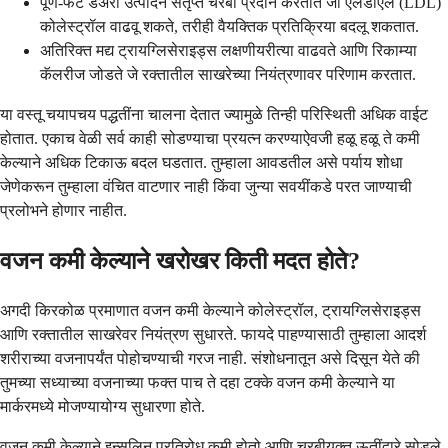
पूर्ण-फॅट डेअरी उत्पादने संतृप्त चरबी प्रदान करतात जी एलडीएल (LDL)
कोलेस्ट्रॉल वाढवू शकते, तरीही वैयक्तिक प्रतिक्रिया बदलू शकतात.
अतिरिक्त मद्य ट्रायग्लिसेराइड्स लक्षणीयरीत्या वाढवते आणि रिकाम्या
कॅलरीज जोडते जे रक्तातील साखरेच्या नियंत्रणावर परिणाम करतात.
या वस्तू चयापचय पद्धतींना चालना देतात ज्यामुळे तिन्ही परिस्थिती अधिक वाईट
होतात. एकाच वेळी सर्व काही सोडण्याचा प्रयत्न करण्याऐवजी हळू हळू ते कमी
केल्याने अधिक टिकाऊ बदल घडतात. तुम्हाला आवडतील असे पर्याय शोधा
जेणेकरून तुम्हाला वंचित वाटणार नाही किंवा जुन्या सवयींकडे परत जाण्याची
प्रलोभने होणार नाहीत.
वजन कमी केल्याने खरोखर किती मदत होते?
अगदी किरकोळ प्रमाणात वजन कमी केल्याने कोलेस्ट्रॉल, ट्रायग्लिसेराइड्स
आणि रक्तातील साखरेवर नियंत्रण सुधारते. फायदे पाहण्यासाठी तुम्हाला आदर्श
शरीराच्या वजनापर्यंत पोहोचण्याची गरज नाही. संशोधनातून असे दिसून येते की
तुमच्या सध्याच्या वजनाच्या फक्त पाच ते दहा टक्के वजन कमी केल्याने या
मार्करमध्ये मोजण्यायोग्य सुधारणा होते.
वजन कमी केल्याने इन्सुलिन प्रतिरोध कमी होतो आणि चरबीयुक्त ऊतींद्वारे सोडले