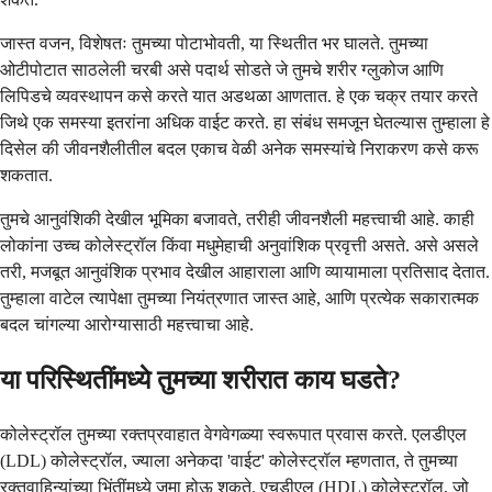
जास्त वजन, विशेषतः तुमच्या पोटाभोवती, या स्थितीत भर घालते. तुमच्या
ओटीपोटात साठलेली चरबी असे पदार्थ सोडते जे तुमचे शरीर ग्लुकोज आणि
लिपिडचे व्यवस्थापन कसे करते यात अडथळा आणतात. हे एक चक्र तयार करते
जिथे एक समस्या इतरांना अधिक वाईट करते. हा संबंध समजून घेतल्यास तुम्हाला हे
दिसेल की जीवनशैलीतील बदल एकाच वेळी अनेक समस्यांचे निराकरण कसे करू
शकतात.
तुमचे आनुवंशिकी देखील भूमिका बजावते, तरीही जीवनशैली महत्त्वाची आहे. काही
लोकांना उच्च कोलेस्ट्रॉल किंवा मधुमेहाची अनुवांशिक प्रवृत्ती असते. असे असले
तरी, मजबूत आनुवंशिक प्रभाव देखील आहाराला आणि व्यायामाला प्रतिसाद देतात.
तुम्हाला वाटेल त्यापेक्षा तुमच्या नियंत्रणात जास्त आहे, आणि प्रत्येक सकारात्मक
बदल चांगल्या आरोग्यासाठी महत्त्वाचा आहे.
या परिस्थितींमध्ये तुमच्या शरीरात काय घडते?
कोलेस्ट्रॉल तुमच्या रक्तप्रवाहात वेगवेगळ्या स्वरूपात प्रवास करते. एलडीएल
(LDL) कोलेस्ट्रॉल, ज्याला अनेकदा 'वाईट' कोलेस्ट्रॉल म्हणतात, ते तुमच्या
रक्तवाहिन्यांच्या भिंतींमध्ये जमा होऊ शकते. एचडीएल (HDL) कोलेस्ट्रॉल, जो