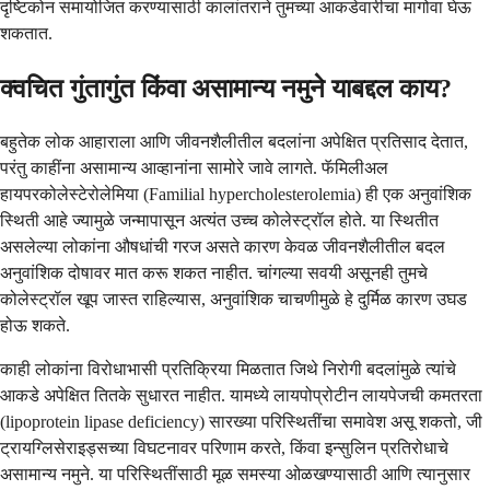
दृष्टिकोन समायोजित करण्यासाठी कालांतराने तुमच्या आकडेवारीचा मागोवा घेऊ
शकतात.
क्वचित गुंतागुंत किंवा असामान्य नमुने याबद्दल काय?
बहुतेक लोक आहाराला आणि जीवनशैलीतील बदलांना अपेक्षित प्रतिसाद देतात,
परंतु काहींना असामान्य आव्हानांना सामोरे जावे लागते. फॅमिलीअल
हायपरकोलेस्टेरोलेमिया (Familial hypercholesterolemia) ही एक अनुवांशिक
स्थिती आहे ज्यामुळे जन्मापासून अत्यंत उच्च कोलेस्ट्रॉल होते. या स्थितीत
असलेल्या लोकांना औषधांची गरज असते कारण केवळ जीवनशैलीतील बदल
अनुवांशिक दोषावर मात करू शकत नाहीत. चांगल्या सवयी असूनही तुमचे
कोलेस्ट्रॉल खूप जास्त राहिल्यास, अनुवांशिक चाचणीमुळे हे दुर्मिळ कारण उघड
होऊ शकते.
काही लोकांना विरोधाभासी प्रतिक्रिया मिळतात जिथे निरोगी बदलांमुळे त्यांचे
आकडे अपेक्षित तितके सुधारत नाहीत. यामध्ये लायपोप्रोटीन लायपेजची कमतरता
(lipoprotein lipase deficiency) सारख्या परिस्थितींचा समावेश असू शकतो, जी
ट्रायग्लिसेराइड्सच्या विघटनावर परिणाम करते, किंवा इन्सुलिन प्रतिरोधाचे
असामान्य नमुने. या परिस्थितींसाठी मूळ समस्या ओळखण्यासाठी आणि त्यानुसार