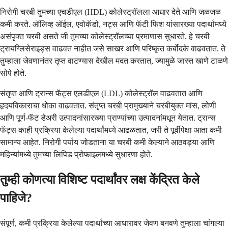
निरोगी चरबी तुमच्या एचडीएल (HDL) कोलेस्ट्रॉलला आधार देते आणि जळजळ
कमी करते. ऑलिव्ह ऑईल, एवोकॅडो, नट्स आणि फॅटी फिश यांसारख्या पदार्थांमध्ये
असंपृक्त चरबी असते जी तुमच्या कोलेस्ट्रॉलच्या प्रमाणास सुधारते. हे चरबी
ट्रायग्लिसेराइड्स वाढवत नाहीत जसे साखर आणि परिष्कृत कर्बोदके वाढवतात. ते
तुम्हाला जेवणानंतर तृप्त वाटण्यास देखील मदत करतात, ज्यामुळे जास्त खाणे टाळणे
सोपे होते.
संतृप्त आणि ट्रान्स फॅट्स एलडीएल (LDL) कोलेस्ट्रॉल वाढवतात आणि
हृदयविकाराचा धोका वाढवतात. संतृप्त चरबी प्रामुख्याने चरबीयुक्त मांस, लोणी
आणि पूर्ण-फॅट डेअरी उत्पादनांसारख्या प्राण्यांच्या उत्पादनांमधून येतात. ट्रान्स
फॅट्स काही प्रक्रिया केलेल्या पदार्थांमध्ये आढळतात, जरी ते पूर्वीपेक्षा आता कमी
सामान्य आहेत. निरोगी पर्याय जोडताना या चरबी कमी केल्याने आठवड्या आणि
महिन्यांमध्ये तुमच्या लिपिड प्रोफाइलमध्ये सुधारणा होते.
तुम्ही कोणत्या विशिष्ट पदार्थांवर लक्ष केंद्रित केले
पाहिजे?
संपूर्ण, कमी प्रक्रिया केलेल्या पदार्थांच्या आधारावर जेवण बनवणे तुम्हाला चांगल्या