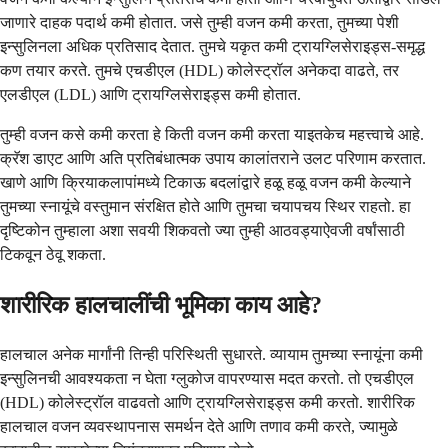
जाणारे दाहक पदार्थ कमी होतात. जसे तुम्ही वजन कमी करता, तुमच्या पेशी
इन्सुलिनला अधिक प्रतिसाद देतात. तुमचे यकृत कमी ट्रायग्लिसेराइड्स-समृद्ध
कण तयार करते. तुमचे एचडीएल (HDL) कोलेस्ट्रॉल अनेकदा वाढते, तर
एलडीएल (LDL) आणि ट्रायग्लिसेराइड्स कमी होतात.
तुम्ही वजन कसे कमी करता हे किती वजन कमी करता याइतकेच महत्त्वाचे आहे.
क्रॅश डाएट आणि अति प्रतिबंधात्मक उपाय कालांतराने उलट परिणाम करतात.
खाणे आणि क्रियाकलापांमध्ये टिकाऊ बदलांद्वारे हळू हळू वजन कमी केल्याने
तुमच्या स्नायूंचे वस्तुमान संरक्षित होते आणि तुमचा चयापचय स्थिर राहतो. हा
दृष्टिकोन तुम्हाला अशा सवयी शिकवतो ज्या तुम्ही आठवड्याऐवजी वर्षांसाठी
टिकवून ठेवू शकता.
शारीरिक हालचालींची भूमिका काय आहे?
हालचाल अनेक मार्गांनी तिन्ही परिस्थिती सुधारते. व्यायाम तुमच्या स्नायूंना कमी
इन्सुलिनची आवश्यकता न घेता ग्लुकोज वापरण्यास मदत करतो. तो एचडीएल
(HDL) कोलेस्ट्रॉल वाढवतो आणि ट्रायग्लिसेराइड्स कमी करतो. शारीरिक
हालचाल वजन व्यवस्थापनास समर्थन देते आणि तणाव कमी करते, ज्यामुळे