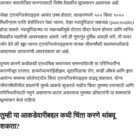
उपचार समायोजित करण्यासाठी विशेष वैद्यकीय मूल्यमापन आवश्यक आहे.
जेव्हा ट्रायग्लिसेराइड्स अत्यंत उच्च होतात, साधारणपणे ५०० किंवा १०००
मिलीग्राम प्रति डेसीलिटर पेक्षा जास्त, तेव्हा स्वादुपिंडात जळजळ (pancreatitis)
होऊ शकते. स्वादुपिंडाच्या या जळजळीमुळे पोटात तीव्र वेदना होतात आणि त्वरित
वैद्यकीय मदतीची आवश्यकता असते. जरी ही गुंतागुंत दुर्मिळ असली तरी, ती यावर
जोर देते की खूप जास्त ट्रायग्लिसेराइड्सना मानक जीवनशैली सल्ल्यापलीकडे
आक्रमक उपचारांची आवश्यकता का आहे.
दुय्यम कारणे कधीकधी प्राथमिक चयापचय समस्यांऐवजी या परिस्थितींना
कारणीभूत ठरतात. हायपोथायरॉईडीझम, मूत्रपिंडाचा रोग, काही औषधे आणि इतर
आरोग्य समस्या कोलेस्ट्रॉल किंवा ट्रायग्लिसेराइड्स वाढवू शकतात. योग्य
जीवनशैलीतील बदलांनी तुमचे आकडे सुधारले नाहीत किंवा तुमच्या वयासाठी आणि
परिस्थितीसाठी नमुने असामान्य वाटत असल्यास तुमच्या डॉक्टरांनी या शक्यतांचे
मूल्यांकन केले पाहिजे.
तुम्ही या आकडेवारीबद्दल कधी चिंता करणे थांबवू
शकता?