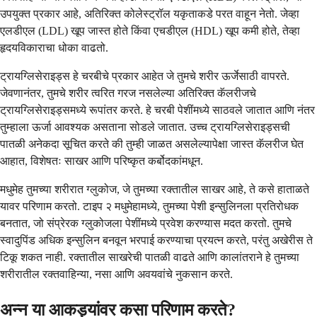
उपयुक्त प्रकार आहे, अतिरिक्त कोलेस्ट्रॉल यकृताकडे परत वाहून नेतो. जेव्हा
एलडीएल (LDL) खूप जास्त होते किंवा एचडीएल (HDL) खूप कमी होते, तेव्हा
हृदयविकाराचा धोका वाढतो.
ट्रायग्लिसेराइड्स हे चरबीचे प्रकार आहेत जे तुमचे शरीर ऊर्जेसाठी वापरते.
जेवणानंतर, तुमचे शरीर त्वरित गरज नसलेल्या अतिरिक्त कॅलरीजचे
ट्रायग्लिसेराइड्समध्ये रूपांतर करते. हे चरबी पेशींमध्ये साठवले जातात आणि नंतर
तुम्हाला ऊर्जा आवश्यक असताना सोडले जातात. उच्च ट्रायग्लिसेराइड्सची
पातळी अनेकदा सूचित करते की तुम्ही जाळत असलेल्यापेक्षा जास्त कॅलरीज घेत
आहात, विशेषतः साखर आणि परिष्कृत कर्बोदकांमधून.
मधुमेह तुमच्या शरीरात ग्लुकोज, जे तुमच्या रक्तातील साखर आहे, ते कसे हाताळते
यावर परिणाम करतो. टाइप २ मधुमेहामध्ये, तुमच्या पेशी इन्सुलिनला प्रतिरोधक
बनतात, जो संप्रेरक ग्लुकोजला पेशींमध्ये प्रवेश करण्यास मदत करतो. तुमचे
स्वादुपिंड अधिक इन्सुलिन बनवून भरपाई करण्याचा प्रयत्न करते, परंतु अखेरीस ते
टिकू शकत नाही. रक्तातील साखरेची पातळी वाढते आणि कालांतराने हे तुमच्या
शरीरातील रक्तवाहिन्या, नसा आणि अवयवांचे नुकसान करते.
अन्न या आकड्यांवर कसा परिणाम करते?