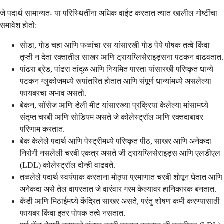
जे पदार्थ सामान्यतः या परिस्थितींना अधिक वाईट करतात त्यात खालील गोष्टींचा
समावेश होतो:
सोडा, गोड चहा आणि फळांचा रस यांसारखी गोड पेये पोषक तत्वे किंवा
तृप्ती न देता रक्तातील साखर आणि ट्रायग्लिसेराइड्सना पटकन वाढवतात.
पांढरा ब्रेड, पांढरा तांदूळ आणि नियमित पास्ता यांसारखी परिष्कृत धान्ये
पटकन ग्लुकोजमध्ये रूपांतरित होतात आणि संपूर्ण धान्यांमध्ये असलेल्या
फायबरचा अभाव असतो.
बेकन, सॉसेज आणि डेली मीट यांसारख्या प्रक्रिया केलेल्या मांसामध्ये
संतृप्त चरबी आणि सोडियम असते जे कोलेस्ट्रॉल आणि रक्तदाबावर
परिणाम करतात.
बेक केलेले पदार्थ आणि पेस्ट्रीमध्ये परिष्कृत पीठ, साखर आणि अनेकदा
निरोगी नसलेली चरबी एकत्र असते जी ट्रायग्लिसेराइड्स आणि एलडीएल
(LDL) कोलेस्ट्रॉल दोन्ही वाढवते.
तळलेले पदार्थ स्वयंपाक करताना मोठ्या प्रमाणात चरबी शोषून घेतात आणि
अनेकदा असे तेल वापरतात जे वारंवार गरम केल्यावर हानिकारक बनतात.
कँडी आणि मिठाईमध्ये केंद्रित साखर असते, परंतु शोषण कमी करण्यासाठी
फायबर किंवा इतर पोषक तत्वे नसतात.