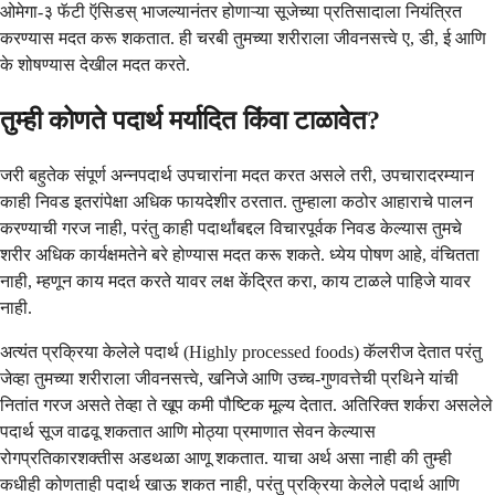
ओमेगा-३ फॅटी ऍसिडस् भाजल्यानंतर होणाऱ्या सूजेच्या प्रतिसादाला नियंत्रित
करण्यास मदत करू शकतात. ही चरबी तुमच्या शरीराला जीवनसत्त्वे ए, डी, ई आणि
के शोषण्यास देखील मदत करते.
तुम्ही कोणते पदार्थ मर्यादित किंवा टाळावेत?
जरी बहुतेक संपूर्ण अन्नपदार्थ उपचारांना मदत करत असले तरी, उपचारादरम्यान
काही निवड इतरांपेक्षा अधिक फायदेशीर ठरतात. तुम्हाला कठोर आहाराचे पालन
करण्याची गरज नाही, परंतु काही पदार्थांबद्दल विचारपूर्वक निवड केल्यास तुमचे
शरीर अधिक कार्यक्षमतेने बरे होण्यास मदत करू शकते. ध्येय पोषण आहे, वंचितता
नाही, म्हणून काय मदत करते यावर लक्ष केंद्रित करा, काय टाळले पाहिजे यावर
नाही.
अत्यंत प्रक्रिया केलेले पदार्थ (Highly processed foods) कॅलरीज देतात परंतु
जेव्हा तुमच्या शरीराला जीवनसत्त्वे, खनिजे आणि उच्च-गुणवत्तेची प्रथिने यांची
नितांत गरज असते तेव्हा ते खूप कमी पौष्टिक मूल्य देतात. अतिरिक्त शर्करा असलेले
पदार्थ सूज वाढवू शकतात आणि मोठ्या प्रमाणात सेवन केल्यास
रोगप्रतिकारशक्तीस अडथळा आणू शकतात. याचा अर्थ असा नाही की तुम्ही
कधीही कोणताही पदार्थ खाऊ शकत नाही, परंतु प्रक्रिया केलेले पदार्थ आणि