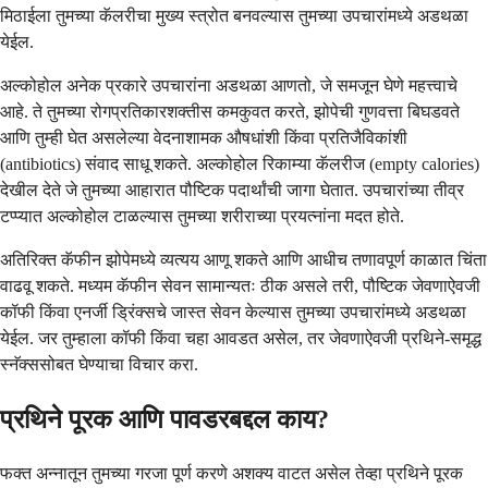
मिठाईला तुमच्या कॅलरीचा मुख्य स्त्रोत बनवल्यास तुमच्या उपचारांमध्ये अडथळा
येईल.
अल्कोहोल अनेक प्रकारे उपचारांना अडथळा आणतो, जे समजून घेणे महत्त्वाचे
आहे. ते तुमच्या रोगप्रतिकारशक्तीस कमकुवत करते, झोपेची गुणवत्ता बिघडवते
आणि तुम्ही घेत असलेल्या वेदनाशामक औषधांशी किंवा प्रतिजैविकांशी
(antibiotics) संवाद साधू शकते. अल्कोहोल रिकाम्या कॅलरीज (empty calories)
देखील देते जे तुमच्या आहारात पौष्टिक पदार्थांची जागा घेतात. उपचारांच्या तीव्र
टप्प्यात अल्कोहोल टाळल्यास तुमच्या शरीराच्या प्रयत्नांना मदत होते.
अतिरिक्त कॅफीन झोपेमध्ये व्यत्यय आणू शकते आणि आधीच तणावपूर्ण काळात चिंता
वाढवू शकते. मध्यम कॅफीन सेवन सामान्यतः ठीक असले तरी, पौष्टिक जेवणाऐवजी
कॉफी किंवा एनर्जी ड्रिंक्सचे जास्त सेवन केल्यास तुमच्या उपचारांमध्ये अडथळा
येईल. जर तुम्हाला कॉफी किंवा चहा आवडत असेल, तर जेवणाऐवजी प्रथिने-समृद्ध
स्नॅक्ससोबत घेण्याचा विचार करा.
प्रथिने पूरक आणि पावडरबद्दल काय?
फक्त अन्नातून तुमच्या गरजा पूर्ण करणे अशक्य वाटत असेल तेव्हा प्रथिने पूरक