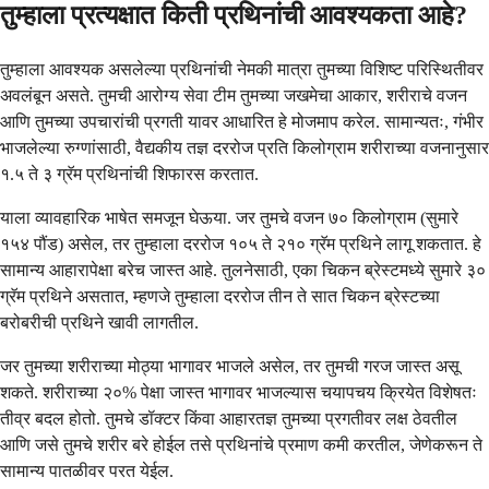
तुम्हाला प्रत्यक्षात किती प्रथिनांची आवश्यकता आहे?
तुम्हाला आवश्यक असलेल्या प्रथिनांची नेमकी मात्रा तुमच्या विशिष्ट परिस्थितीवर
अवलंबून असते. तुमची आरोग्य सेवा टीम तुमच्या जखमेचा आकार, शरीराचे वजन
आणि तुमच्या उपचारांची प्रगती यावर आधारित हे मोजमाप करेल. सामान्यतः, गंभीर
भाजलेल्या रुग्णांसाठी, वैद्यकीय तज्ञ दररोज प्रति किलोग्राम शरीराच्या वजनानुसार
१.५ ते ३ ग्रॅम प्रथिनांची शिफारस करतात.
याला व्यावहारिक भाषेत समजून घेऊया. जर तुमचे वजन ७० किलोग्राम (सुमारे
१५४ पौंड) असेल, तर तुम्हाला दररोज १०५ ते २१० ग्रॅम प्रथिने लागू शकतात. हे
सामान्य आहारापेक्षा बरेच जास्त आहे. तुलनेसाठी, एका चिकन ब्रेस्टमध्ये सुमारे ३०
ग्रॅम प्रथिने असतात, म्हणजे तुम्हाला दररोज तीन ते सात चिकन ब्रेस्टच्या
बरोबरीची प्रथिने खावी लागतील.
जर तुमच्या शरीराच्या मोठ्या भागावर भाजले असेल, तर तुमची गरज जास्त असू
शकते. शरीराच्या २०% पेक्षा जास्त भागावर भाजल्यास चयापचय क्रियेत विशेषतः
तीव्र बदल होतो. तुमचे डॉक्टर किंवा आहारतज्ञ तुमच्या प्रगतीवर लक्ष ठेवतील
आणि जसे तुमचे शरीर बरे होईल तसे प्रथिनांचे प्रमाण कमी करतील, जेणेकरून ते
सामान्य पातळीवर परत येईल.