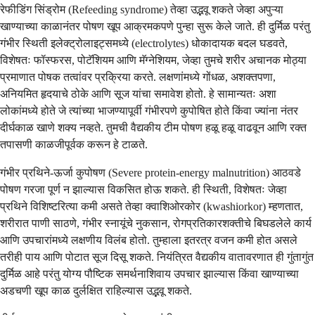
रेफीडिंग सिंड्रोम (Refeeding syndrome) तेव्हा उद्भवू शकते जेव्हा अपुऱ्या
खाण्याच्या काळानंतर पोषण खूप आक्रमकपणे पुन्हा सुरू केले जाते. ही दुर्मिळ परंतु
गंभीर स्थिती इलेक्ट्रोलाइट्समध्ये (electrolytes) धोकादायक बदल घडवते,
विशेषतः फॉस्फरस, पोटॅशियम आणि मॅग्नेशियम, जेव्हा तुमचे शरीर अचानक मोठ्या
प्रमाणात पोषक तत्वांवर प्रक्रिया करते. लक्षणांमध्ये गोंधळ, अशक्तपणा,
अनियमित हृदयाचे ठोके आणि सूज यांचा समावेश होतो. हे सामान्यतः अशा
लोकांमध्ये होते जे त्यांच्या भाजण्यापूर्वी गंभीरपणे कुपोषित होते किंवा ज्यांना नंतर
दीर्घकाळ खाणे शक्य नव्हते. तुमची वैद्यकीय टीम पोषण हळू हळू वाढवून आणि रक्त
तपासणी काळजीपूर्वक करून हे टाळते.
गंभीर प्रथिने-ऊर्जा कुपोषण (Severe protein-energy malnutrition) आठवडे
पोषण गरजा पूर्ण न झाल्यास विकसित होऊ शकते. ही स्थिती, विशेषतः जेव्हा
प्रथिने विशिष्टरित्या कमी असते तेव्हा क्वाशिओरकोर (kwashiorkor) म्हणतात,
शरीरात पाणी साठणे, गंभीर स्नायूंचे नुकसान, रोगप्रतिकारशक्तीचे बिघडलेले कार्य
आणि उपचारांमध्ये लक्षणीय विलंब होतो. तुम्हाला इतरत्र वजन कमी होत असले
तरीही पाय आणि पोटात सूज दिसू शकते. नियंत्रित वैद्यकीय वातावरणात ही गुंतागुंत
दुर्मिळ आहे परंतु योग्य पौष्टिक समर्थनाशिवाय उपचार झाल्यास किंवा खाण्याच्या
अडचणी खूप काळ दुर्लक्षित राहिल्यास उद्भवू शकते.