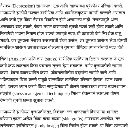
नैराश्य (Depression) सामान्यतः भूक आणि खाण्याच्या प्रेरणेवर परिणाम करते.
भाजल्याने झालेले उपचार शारीरिक आणि भावनिकदृष्ट्या मागणी करणारे असतात
आणि कमी मूड किंवा नैराश्य विकसित होणे असामान्य नाही. नैराश्यामुळे अन्न
अरुचकर वाटू शकते, जेवण तयार करण्याची तुमची ऊर्जा कमी होऊ शकते आणि
निराशेची भावना निर्माण होऊ शकते ज्यामुळे स्वतःची काळजी घेणे निरर्थक वाटू
शकते. जर तुम्हाला नैराश्य असल्याची शंका असेल, तर तुमच्या आरोग्य सेवा टीमशी
मानसिक आरोग्य उपचारांबद्दल बोलल्याने तुमच्या पौष्टिक उपचारांनाही मदत होते.
चिंता (Anxiety) आणि ताण (stress) शारीरिक प्रतिसाद ट्रिगर करतात जे भूक
कमी करू शकतात किंवा पचनास त्रास देऊ शकतात. गंभीर दुखापतीशी सामना
करणे, वेदना व्यवस्थापित करणे, जीवनशैलीतील बदलांना सामोरे जाणे आणि
भविष्याबद्दल चिंता करणे यामुळे वास्तविक शारीरिक परिणाम होतात. खोल श्वास
घेणे, हलका ध्यान करणे किंवा समुपदेशकाशी बोलणे यासारख्या तणाव व्यवस्थापन
तंत्रांचे (stress management techniques) शिक्षण घेतल्याने स्वतःला पोषण
देण्याची तुमची क्षमता सुधारू शकते.
भाजल्याने झालेल्या दुखापतीनंतर, विशेषतः जर भाजल्याने दिसणाऱ्या भागांवर
परिणाम झाला असेल किंवा त्वचा कलम (skin grafts) आवश्यक असतील, तर
शरीराच्या प्रतिमेबद्दल (body image) चिंता निर्माण होऊ शकते. या चिंता खाण्याशी