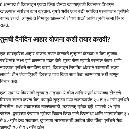
हे अन्नपदार्थ दिवसातून एकदा किंवा दोनदा खाण्याऐवजी दिवसभर विभागून
खाल्ल्यास सर्वोत्तम काम करतात. तुमचे शरीर एका वेळी मर्यादित प्रमाणातच प्रथिने
वापरू शकते, त्यामुळे ते विभागून खाल्ल्याने शोषण वाढते आणि तुमची ऊर्जा स्थिर
राहते.
तुमची दैनंदिन आहार योजना कशी तयार करावी?
एक व्यावहारिक आहार योजना तयार केल्याने तुम्हाला कंटाळा न येता तुमच्या
प्रथिनांचे लक्ष्य पूर्ण करण्यात मदत होते. मुख्य गोष्ट म्हणजे प्रत्येक जेवण आणि
नाश्त्यात प्रथिने समाविष्ट करणे, दिवसातून नियमित अंतराने खाण्याची सवय
लावणे. तीन जेवणांऐवजी दिवसात पाच किंवा सहा वेळा खाण्याच्या संधी म्हणून
विचार करा.
एका सामान्य दिवसाची सुरुवात अंड्यांमध्ये चीज आणि संपूर्ण धान्याच्या टोस्टचे
मिश्रण करून करता येते, ज्यामुळे तुम्हाला मध्य सकाळपर्यंत २५ ते ३० ग्रॅम प्रथिने
मिळतील. मध्य सकाळच्या नाश्त्यासाठी, नट्ससह ग्रीक दही आणखी २५ ग्रॅम
जोडेल. दुपारच्या जेवणात ग्रील्ड चिकन किंवा मासे क्विनोआ आणि भाज्यांसोबत ३५
ते ४० ग्रॅम देऊ शकतात. दुपारच्या नाश्त्यासाठी कॉटेज चीज किंवा प्रथिने शेक
आणखी २० ते २५ ग्रॅम देईल.