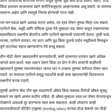
आणि उपचारांची शारीरिक मागणी यामुळे तुमची भूक कमी होऊ शकते. चेहरा, तोंड
किंवा हातावर भाजल्यास खाणे शारीरिकदृष्ट्या आव्हानात्मक असू शकते. या समस्या
सामान्य आहेत आणि त्यामुळे निराश होण्याची गरज नाही.
जर घन पदार्थ खाणे अवघड वाटत असेल, तर द्रव पोषण तुमचा मित्र ठरू शकते.
प्रथिने शेक, स्मूदी आणि पौष्टिक पूरक पेये तुम्हाला जड जेवण चावून पचवण्याच्या
श्रमाशिवाय लक्षणीय कॅलरीज आणि प्रथिने खाण्याची परवानगी देतात. तुम्ही फळे,
भाज्या, प्रथिने पावडर, नट बटर आणि दूध किंवा दुधाचे पर्याय स्मूदीमध्ये मिसळून
पूर्ण ताटापेक्षा सहज खाण्यायोग्य पेये बनवू शकता.
तीन मोठी जेवणं जबरदस्तीने करण्याऐवजी, कमी प्रमाणात वारंवार खाणे अधिक
चांगले काम करते. सहा लहान जेवणं किंवा दर दोन ते तीन तासांनी काहीतरी
खाल्ल्याने तुमच्या पचनसंस्थेवर जास्त भार न टाकता तुमच्या शरीरात पोषण जात
राहते. दर तासाला प्रथिने-समृद्ध पदार्थांचे काही घास खाल्ल्यानेही दिवसभरात
लक्षणीय फरक पडतो.
तुमची आरोग्य सेवा टीम भूक वाढवणारी औषधे किंवा मळमळ-विरोधी औषधे सुचवू
शकते जर खाणे अत्यंत कठीण राहिले. ही औषधे तुम्हाला स्वतःला पोषण देण्यापासून
रोखणारे अडथळे दूर करण्यास मदत करू शकतात. काही लोकांना काही
कालावधीसाठी फीडिंग ट्यूबचा (feeding tubes) फायदा होऊ शकतो जर तोंडी