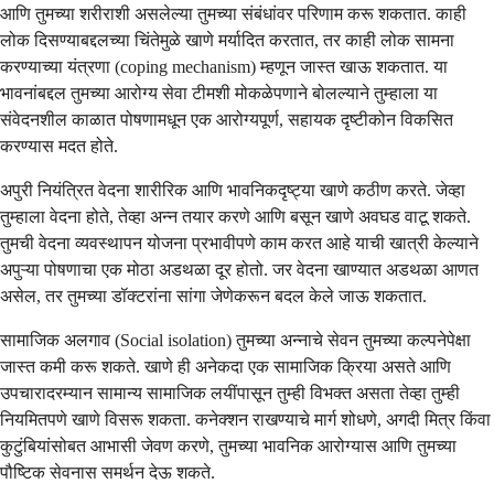
आणि तुमच्या शरीराशी असलेल्या तुमच्या संबंधांवर परिणाम करू शकतात. काही
लोक दिसण्याबद्दलच्या चिंतेमुळे खाणे मर्यादित करतात, तर काही लोक सामना
करण्याच्या यंत्रणा (coping mechanism) म्हणून जास्त खाऊ शकतात. या
भावनांबद्दल तुमच्या आरोग्य सेवा टीमशी मोकळेपणाने बोलल्याने तुम्हाला या
संवेदनशील काळात पोषणामधून एक आरोग्यपूर्ण, सहायक दृष्टीकोन विकसित
करण्यास मदत होते.
अपुरी नियंत्रित वेदना शारीरिक आणि भावनिकदृष्ट्या खाणे कठीण करते. जेव्हा
तुम्हाला वेदना होते, तेव्हा अन्न तयार करणे आणि बसून खाणे अवघड वाटू शकते.
तुमची वेदना व्यवस्थापन योजना प्रभावीपणे काम करत आहे याची खात्री केल्याने
अपुऱ्या पोषणाचा एक मोठा अडथळा दूर होतो. जर वेदना खाण्यात अडथळा आणत
असेल, तर तुमच्या डॉक्टरांना सांगा जेणेकरून बदल केले जाऊ शकतात.
सामाजिक अलगाव (Social isolation) तुमच्या अन्नाचे सेवन तुमच्या कल्पनेपेक्षा
जास्त कमी करू शकते. खाणे ही अनेकदा एक सामाजिक क्रिया असते आणि
उपचारादरम्यान सामान्य सामाजिक लयींपासून तुम्ही विभक्त असता तेव्हा तुम्ही
नियमितपणे खाणे विसरू शकता. कनेक्शन राखण्याचे मार्ग शोधणे, अगदी मित्र किंवा
कुटुंबियांसोबत आभासी जेवण करणे, तुमच्या भावनिक आरोग्यास आणि तुमच्या
पौष्टिक सेवनास समर्थन देऊ शकते.