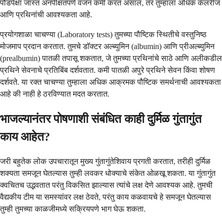
पौंडपेक्षा जास्त अनपेक्षितपणे वजन कमी करत असाल, तर तुम्हाला अधिक कॅलरीज
आणि प्रथिनांची आवश्यकता आहे.
प्रयोगशाळा चाचण्या (Laboratory tests) तुमच्या पौष्टिक स्थितीचे वस्तुनिष्ठ
मोजमाप प्रदान करतात. तुमचे डॉक्टर अल्ब्युमिन (albumin) आणि प्रीअल्ब्युमिन
(prealbumin) पातळी तपासू शकतात, जे तुमच्या प्रथिनांचे साठे आणि अलीकडील
प्रथिने सेवनाचे प्रतिबिंब दर्शवतात. कमी पातळी अपुरे प्रथिने सेवन किंवा शोषण
दर्शवते. या रक्त चाचण्या तुम्हाला अधिक आक्रमक पौष्टिक समर्थनाची आवश्यकता
आहे की नाही हे ठरविण्यात मदत करतात.
भाजल्यानंतर पोषणाशी संबंधित काही दुर्मिळ गुंतागुंत
काय आहेत?
जरी बहुतेक लोक उपचारातून मुख्य गुंतागुंतेशिवाय प्रगती करतात, तरीही दुर्मिळ
शक्यता समजून घेतल्यास तुम्ही लवकर धोक्याचे संकेत ओळखू शकता. या गुंतागुंत
क्वचितच उद्भवतात परंतु विकसित झाल्यास त्यांचे लक्ष देणे आवश्यक आहे. तुमची
वैद्यकीय टीम या समस्यांवर लक्ष ठेवते, परंतु काय कळवायचे हे समजून घेतल्यास
तुम्ही तुमच्या काळजीमध्ये सक्रियपणे भाग घेऊ शकता.