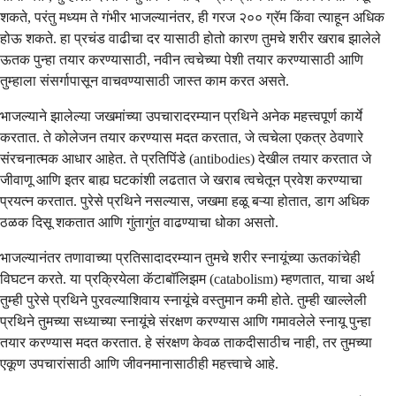
शकते, परंतु मध्यम ते गंभीर भाजल्यानंतर, ही गरज २०० ग्रॅम किंवा त्याहून अधिक
होऊ शकते. हा प्रचंड वाढीचा दर यासाठी होतो कारण तुमचे शरीर खराब झालेले
ऊतक पुन्हा तयार करण्यासाठी, नवीन त्वचेच्या पेशी तयार करण्यासाठी आणि
तुम्हाला संसर्गापासून वाचवण्यासाठी जास्त काम करत असते.
भाजल्याने झालेल्या जखमांच्या उपचारादरम्यान प्रथिने अनेक महत्त्वपूर्ण कार्ये
करतात. ते कोलेजन तयार करण्यास मदत करतात, जे त्वचेला एकत्र ठेवणारे
संरचनात्मक आधार आहेत. ते प्रतिपिंडे (antibodies) देखील तयार करतात जे
जीवाणू आणि इतर बाह्य घटकांशी लढतात जे खराब त्वचेतून प्रवेश करण्याचा
प्रयत्न करतात. पुरेसे प्रथिने नसल्यास, जखमा हळू बऱ्या होतात, डाग अधिक
ठळक दिसू शकतात आणि गुंतागुंत वाढण्याचा धोका असतो.
भाजल्यानंतर तणावाच्या प्रतिसादादरम्यान तुमचे शरीर स्नायूंच्या ऊतकांचेही
विघटन करते. या प्रक्रियेला कॅटाबॉलिझम (catabolism) म्हणतात, याचा अर्थ
तुम्ही पुरेसे प्रथिने पुरवल्याशिवाय स्नायूंचे वस्तुमान कमी होते. तुम्ही खाल्लेली
प्रथिने तुमच्या सध्याच्या स्नायूंचे संरक्षण करण्यास आणि गमावलेले स्नायू पुन्हा
तयार करण्यास मदत करतात. हे संरक्षण केवळ ताकदीसाठीच नाही, तर तुमच्या
एकूण उपचारांसाठी आणि जीवनमानासाठीही महत्त्वाचे आहे.