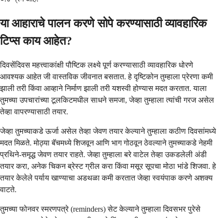
या आहाराचे पालन करणे सोपे करण्यासाठी व्यावहारिक
टिप्स काय आहेत?
दिवसेंदिवस महत्त्वाकांक्षी पौष्टिक लक्ष्ये पूर्ण करण्यासाठी व्यावहारिक धोरणे
आवश्यक आहेत जी वास्तविक जीवनात बसतात. हे दृष्टिकोन तुम्हाला प्रेरणा कमी
झाली तरी किंवा आव्हाने निर्माण झाली तरी यशस्वी होण्यास मदत करतात. याला
तुमच्या उपचारांच्या टूलकिटमधील साधने समजा, जेव्हा तुम्हाला त्यांची गरज असेल
तेव्हा वापरण्यासाठी तयार.
जेव्हा तुमच्याकडे ऊर्जा असेल तेव्हा जेवण तयार केल्याने तुम्हाला कठीण दिवसांमध्ये
मदत मिळते. मोठ्या बॅचमध्ये शिजवून आणि भाग गोठवून ठेवल्याने तुमच्याकडे नेहमी
प्रथिने-समृद्ध जेवण तयार राहते. जेव्हा तुम्हाला बरे वाटेल तेव्हा उकडलेली अंडी
तयार करा, अनेक चिकन ब्रेस्ट ग्रील करा किंवा मसूर सूपचा मोठा भांडे शिजवा. हे
तयार केलेले पर्याय खाण्याचा अडथळा कमी करतात जेव्हा स्वयंपाक करणे अशक्य
वाटते.
तुमच्या फोनवर स्मरणपत्रे (reminders) सेट केल्याने तुम्हाला दिवसभर पुरेसे