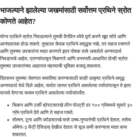
भाजल्याने झालेल्या जखमांसाठी सर्वोत्तम प्रथिने स्रोत
कोणते आहेत?
योग्य प्रथिने स्रोत निवडल्याने तुमची दैनंदिन ध्येये पूर्ण करणे खूप सोपे आणि
आनंददायक होऊ शकते. तुम्हाला केवळ प्रथिने-समृद्धच नव्हे, तर सहज पचणारे
आणि तुमच्या उपचारांना मदत करणारे इतर पोषक तत्वे असलेले अन्नपदार्थ
निवडायचे आहेत. प्राण्यांपासून मिळणारे आणि वनस्पती-आधारित दोन्ही स्रोत
तुमच्या उपचारांच्या आहारात महत्त्वाची भूमिका बजावू शकतात.
दिवसभर तुमच्या जेवणात समाविष्ट करण्यासाठी काही उत्कृष्ट प्रथिने-समृद्ध
अन्नपदार्थ येथे दिले आहेत, सर्वात जास्त प्रथिने असलेल्या पर्यायांपासून ते इतर
फायदे देणाऱ्या मध्यम प्रथिने असलेल्या पर्यायांपर्यंत:
चिकन आणि टर्की ब्रेस्टसारखे लीन पोल्ट्री दर १०० ग्रॅममध्ये सुमारे ३०
ग्रॅम प्रथिने देते आणि ते सहज पचते.
सॅल्मन, टूना आणि कॉडसारखे मासे उच्च-गुणवत्तेची प्रथिने देतात, तसेच
ओमेगा-३ फॅटी ऍसिडस् देखील देतात जे सूज कमी करण्यास मदत करू
शकतात.