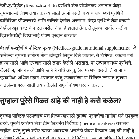
रेडी-टू-ड्रिंक (Ready-to-drink) प्रथिने शेक सोयीस्कर असतात जेव्हा
तुमच्याकडे जेवण तयार करण्यासाठी ऊर्जा नसते. बऱ्याच जणांमध्ये प्रथिने
व्यतिरिक्त जीवनसत्त्वे आणि खनिजे देखील असतात. जेव्हा प्रथिने शेक बनवणे
देखील खूप कष्टाचे वाटत असेल तेव्हा हे हातात ठेवा. ते तुमच्या सर्वात कठीण
दिवसांमध्येही विश्वासार्ह पोषण प्रदान करतात.
वैद्यकीय-श्रेणीचे पौष्टिक पूरक (Medical-grade nutritional supplements), जे
अनेकदा तुमच्या आरोग्य सेवा टीमद्वारे लिहून दिले जातात, ते विशेषतः जखमा बरी
होण्यासाठी आणि उपचारांसाठी तयार केलेले असतात. या उत्पादनांमध्ये प्रथिने,
कॅलरीज, जीवनसत्त्वे आणि खनिजे यांचे अनुकूलित प्रमाण असते. ते सामान्य
पूरकांपेक्षा अधिक महाग असतात परंतु उपचारांच्या या विशिष्ट टप्प्यात तुमच्या
वाढलेल्या गरजांसाठी तयार केलेले संपूर्ण पोषण प्रदान करतात.
तुम्हाला पुरेसे मिळत आहे की नाही हे कसे कळेल?
तुमच्या पौष्टिक प्रयत्नांचे यश मिळवण्यासाठी तुमच्या प्रगतीचा मागोवा घेणे उपयुक्त
ठरते. तुमची आरोग्य सेवा टीम वैद्यकीय निर्देशक (medical markers) तपासत
राहील, परंतु तुमचे शरीर त्याला आवश्यक असलेले पोषण मिळवत आहे की नाही हे
दर्शवणारे संकेत तुम्ही स्वतःही पाहू शकता. हे निर्देशक तुम्हाला अधिक नियंत्रणात