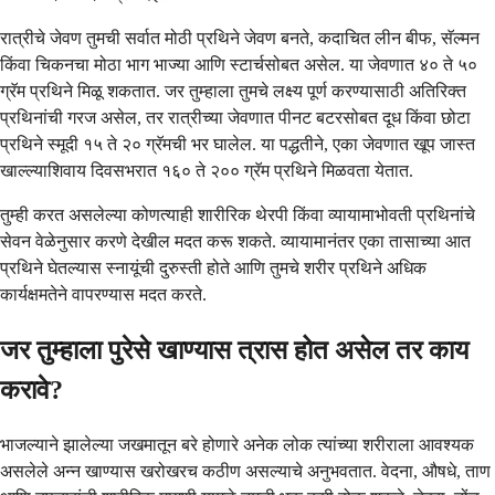
रात्रीचे जेवण तुमची सर्वात मोठी प्रथिने जेवण बनते, कदाचित लीन बीफ, सॅल्मन
किंवा चिकनचा मोठा भाग भाज्या आणि स्टार्चसोबत असेल. या जेवणात ४० ते ५०
ग्रॅम प्रथिने मिळू शकतात. जर तुम्हाला तुमचे लक्ष्य पूर्ण करण्यासाठी अतिरिक्त
प्रथिनांची गरज असेल, तर रात्रीच्या जेवणात पीनट बटरसोबत दूध किंवा छोटा
प्रथिने स्मूदी १५ ते २० ग्रॅमची भर घालेल. या पद्धतीने, एका जेवणात खूप जास्त
खाल्ल्याशिवाय दिवसभरात १६० ते २०० ग्रॅम प्रथिने मिळवता येतात.
तुम्ही करत असलेल्या कोणत्याही शारीरिक थेरपी किंवा व्यायामाभोवती प्रथिनांचे
सेवन वेळेनुसार करणे देखील मदत करू शकते. व्यायामानंतर एका तासाच्या आत
प्रथिने घेतल्यास स्नायूंची दुरुस्ती होते आणि तुमचे शरीर प्रथिने अधिक
कार्यक्षमतेने वापरण्यास मदत करते.
जर तुम्हाला पुरेसे खाण्यास त्रास होत असेल तर काय
करावे?
भाजल्याने झालेल्या जखमातून बरे होणारे अनेक लोक त्यांच्या शरीराला आवश्यक
असलेले अन्न खाण्यास खरोखरच कठीण असल्याचे अनुभवतात. वेदना, औषधे, ताण