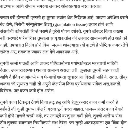
वाटण्यास आणि संभाव्य समस्या लवकर ओळखण्यास मदत करतात.
जखम बरी होण्याची प्रगती हा तुमचा सर्वात थेट निर्देशक आहे. जखमा अपेक्षित दराने
बंद होणे, निरोगी ग्रॅन्युलेशन टिश्यू (granulation tissue) तयार होणे आणि
संसर्गाची कोणतीही चिन्हे नसणे हे पुरेसे पोषण दर्शवते. तुमचे डॉक्टर किंवा जखमा
बरी करणारे परिचारिका तुम्हाला सांगू शकतील की उपचार सामान्यपणे होत आहे की
नाही. उपचारात विलंब होणे किंवा जखमा थांबल्यासारखे वाटणे हे पौष्टिक कमतरतेचे
संकेत असू शकतात ज्यावर लक्ष देणे आवश्यक आहे.
तुमची ऊर्जा पातळी आणि ताकद पौष्टिकतेच्या पर्याप्ततेबद्दल महत्त्वाची माहिती
देतात. उपचारादरम्यान थकवा सामान्य असला तरी, तुम्हाला तुमची सहनशक्ती
आणि दैनंदिन कामांमध्ये भाग घेण्याची क्षमता सुधारताना दिसली पाहिजे. सतत, तीव्र
थकवा जो सुधारत नाही तो अपुरी कॅलरीज किंवा प्रथिनांचा संकेत असू शकतो,
विशेषतः जर वजन कमी होत असेल.
तुमचे वजन टिकवून ठेवणे किंवा हळू हळू आणि हेतुपुरस्सर वजन कमी करणे हे
दर्शवते की तुम्ही तुमच्या कॅलरी गरजा पूर्ण करत आहात. भाजल्यानंतर वजन वेगाने
कमी होणे म्हणजे चरबी नव्हे, तर स्नायूंचे वस्तुमान कमी होणे. तुमची आरोग्य सेवा
टीम तुमच्या वजनावर नियमितपणे लक्ष ठेवेल. जर तुम्ही आठवड्याला एक किंवा दोन