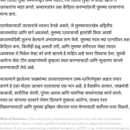
ज्या दिवशी तुम्ही ध्येयांपासून कमी पडता, त्या दिवशी तुम्ही जे काही खाता ते
उपचारांना मदत करते. कमतरतांवर लक्ष केंद्रित करण्याऐवजी तुमच्या प्रयत्नांना
मान्य करा.
प्रत्येकासाठी उपचारांचे स्वरूप वेगळे असते, जे तुमच्यासारखेच अद्वितीय
कालमर्यादा आणि मार्ग अवलंबते. तुमच्या प्रवासाची इतरांशी किंवा आदर्श
कालमर्यादेशी तुलना केल्याने अनावश्यक ताण येतो. तुमच्या स्वतःच्या प्रगतीवर लक्ष
केंद्रित करा, कितीही हळू असली तरी, आणि तुमच्या शरीराला जेव्हा त्याला
आवश्यक ते मिळेल तेव्हा बरे कसे व्हायचे हे माहित आहे यावर विश्वास ठेवा. तुमची
आरोग्य सेवा टीम आव्हानांमध्ये तुम्हाला मदत करण्यासाठी आणि सुधारणा साजरे
करण्यासाठी तेथे आहे.
भाजल्याने झालेल्या जखमांच्या उपचारादरम्यान उच्च-प्रथिनेयुक्त आहार तयार
करणे हे एका मोठ्या उपचार प्रवासाचा एक भाग आहे. हे वैद्यकीय उपचार, जखमांची
काळजी, शारीरिक थेरपी, पुरेसा आराम आणि भावनिक समर्थनासह कार्य करते.
स्वतःला चांगल्या प्रकारे पोषण दिल्याने तुम्हाला आरोग्य, ताकद परत
मिळवण्यासाठी आणि तुमच्या इच्छित जीवनात परत येण्यासाठी सर्वोत्तम पाया मिळतो.
Medical Disclaimer:
This article is for informational purposes only and does not constitute
medical advice. Always consult a qualified healthcare provider for diagnosis and treatment
decisions. If you are experiencing a medical emergency, call 911 or go to the nearest emergency