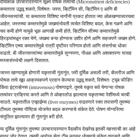
दीर्घकाळ उपचारादरम्यान सूक्ष्म पोषक तत्वांची (Micronutrient deficiencies)
कमतरता उद्भवू शकते, विशेषतः जस्त, व्हिटॅमिन सी, व्हिटॅमिन ए आणि बी
जीवनसत्त्वांची. या कमतरता विशिष्ट मार्गांनी प्रकट होतात ज्या ओळखण्यासारख्या
आहेत. जस्तच्या कमतरतेमुळे जखमांभोवती त्वचेत विशिष्ट बदल, केस गळणे आणि
चव कमी होणे यामुळे भूक आणखी कमी होते. व्हिटॅमिन सीच्या कमतरतेमुळे
हिरड्यांमधून रक्त येणे, जखमा बऱ्या होण्यास उशीर होणे आणि सहजपणे जखम होणे.
व्हिटॅमिन एच्या कमतरतेमुळे रात्री दृष्टीवर परिणाम होतो आणि संसर्गाचा धोका
वाढतो. बी जीवनसत्त्वांच्या कमतरतेमुळे सुन्नपणा, गोंधळ आणि अशक्तपणा यासह
मज्जासंस्थेची लक्षणे दिसतात.
जास्त खाण्यामुळे होणारी यकृताची गुंतागुंत, जरी दुर्मिळ असली तरी, कॅलरीज आणि
पोषक तत्वे खूप आक्रमकपणे प्रदान केल्यास उद्भवू शकते, विशेषतः ट्यूब फीडिंग
किंवा इंट्राव्हेनस (intravenous) पोषणाद्वारे. तुमचे यकृत सर्व येणाऱ्या पोषक
तत्वांवर प्रक्रिया करते आणि ते ओव्हरलोड झाल्यास यकृताच्या पेशींमध्ये चरबी
साठते. यकृतातील एन्झाईम्स (liver enzymes) वाढवणारे रक्त तपासणी तुमच्या
टीमला तुमच्या पौष्टिक योजनेत बदल करण्याचे संकेत देते. पोषण योग्यरित्या
संतुलित झाल्यावर ही गुंतागुंत बरी होते.
या दुर्मिळ गुंतागुंत तुमच्या उपचारादरम्यान वैद्यकीय देखरेख इतकी महत्त्वाची का आहे
यावर जोर देतात. तुमची आरोग्य सेवा टीम लवकर धोक्याचे संकेत तपासते आणि