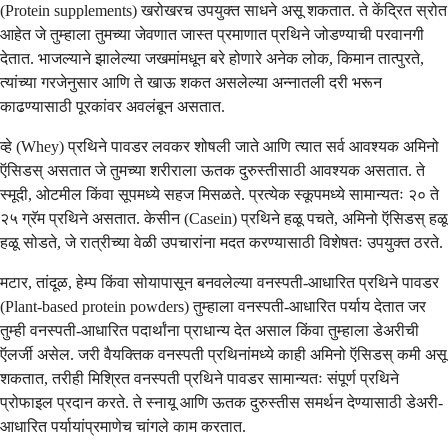
(Protein supplements) खरोखरच उपयुक्त साधने असू शकतात. ते केंद्रित स्रोत
आहेत जे तुम्हाला तुमच्या जेवणात जास्त प्रमाणात प्रथिने जोडण्याची परवानगी
देतात. भाजल्याने झालेल्या जखमांमधून बरे होणारे अनेक लोक, किमान तात्पुरते,
त्यांच्या गरजेनुसार आणि ते खाऊ शकत असलेल्या अन्नातली दरी भरून
काढण्यासाठी पूरकांवर अवलंबून असतात.
व्हे (Whey) प्रथिने पावडर लवकर शोषली जाते आणि त्यात सर्व आवश्यक अमिनो
ऍसिडस् असतात जे तुमच्या शरीराला ऊतक दुरुस्तीसाठी आवश्यक असतात. ते
स्मूदी, ओटमील किंवा सूपमध्ये सहज मिसळते. प्रत्येक स्कूपमध्ये सामान्यतः २० ते
२५ ग्रॅम प्रथिने असतात. केसीन (Casein) प्रथिने हळू पचते, अमिनो ऍसिडस् हळू
हळू सोडते, जे रात्रीच्या वेळी उपचारांना मदत करण्यासाठी विशेषतः उपयुक्त ठरते.
मटार, तांदूळ, हेम्प किंवा सोयापासून बनवलेल्या वनस्पती-आधारित प्रथिने पावडर
(Plant-based protein powders) तुम्हाला वनस्पती-आधारित पर्याय देतात जर
तुम्ही वनस्पती-आधारित पदार्थांना प्राधान्य देत असाल किंवा तुम्हाला डेअरीची
ऍलर्जी असेल. जरी वैयक्तिक वनस्पती प्रथिनांमध्ये काही अमिनो ऍसिडस् कमी असू
शकतात, तरीही मिश्रित वनस्पती प्रथिने पावडर सामान्यतः संपूर्ण प्रथिने
प्रोफाइल प्रदान करते. ते स्नायू आणि ऊतक दुरुस्तीस समर्थन देण्यासाठी डेअरी-
आधारित पर्यायांप्रमाणेच चांगले काम करतात.