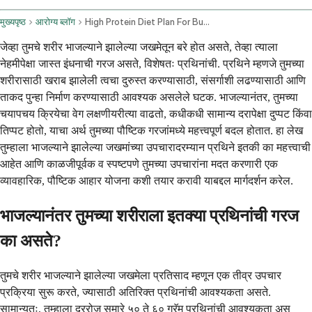
मुख्यपृष्ठ
आरोग्य ब्लॉग
High Protein Diet Plan For Burn Injury Recovery
जेव्हा तुमचे शरीर भाजल्याने झालेल्या जखमेतून बरे होत असते, तेव्हा त्याला
नेहमीपेक्षा जास्त इंधनाची गरज असते, विशेषतः प्रथिनांची. प्रथिने म्हणजे तुमच्या
शरीरासाठी खराब झालेली त्वचा दुरुस्त करण्यासाठी, संसर्गाशी लढण्यासाठी आणि
ताकद पुन्हा निर्माण करण्यासाठी आवश्यक असलेले घटक. भाजल्यानंतर, तुमच्या
चयापचय क्रियेचा वेग लक्षणीयरीत्या वाढतो, कधीकधी सामान्य दरापेक्षा दुप्पट किंवा
तिप्पट होतो, याचा अर्थ तुमच्या पौष्टिक गरजांमध्ये महत्त्वपूर्ण बदल होतात. हा लेख
तुम्हाला भाजल्याने झालेल्या जखमांच्या उपचारादरम्यान प्रथिने इतकी का महत्त्वाची
आहेत आणि काळजीपूर्वक व स्पष्टपणे तुमच्या उपचारांना मदत करणारी एक
व्यावहारिक, पौष्टिक आहार योजना कशी तयार करावी याबद्दल मार्गदर्शन करेल.
भाजल्यानंतर तुमच्या शरीराला इतक्या प्रथिनांची गरज
का असते?
तुमचे शरीर भाजल्याने झालेल्या जखमेला प्रतिसाद म्हणून एक तीव्र उपचार
प्रक्रिया सुरू करते, ज्यासाठी अतिरिक्त प्रथिनांची आवश्यकता असते.
सामान्यतः, तुम्हाला दररोज सुमारे ५० ते ६० ग्रॅम प्रथिनांची आवश्यकता असू