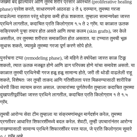
जखमा बंद झाल्यावर आणि तुमचे शरीर प्रसार अवस्थेत (proliferative healing
phase) प्रवेश करते, साधारणपणे आठवडा २ ते ६ दरम्यान, तुमच्या गरजा
वाढलेल्या राहतात परंतु थोड्या कमी होऊ शकतात. तुम्हाला सामान्यपेक्षा जास्त
प्रथिने लागतील, कदाचित प्रति किलोग्राम १.५ ते २ ग्रॅम. या काळात ऊतक
सक्रियपणे पुन्हा तयार होत असते आणि त्वचा कलम (skin grafts), जर केले
असतील, तर तुमच्या शरीरात समाकलित होत असतात. या टप्प्यात तुमची भूक
सुधारू शकते, ज्यामुळे तुमच्या गरजा पूर्ण करणे सोपे होते.
पुनर्रचना टप्पा (remodeling phase), जो महिने ते वर्षापेक्षा जास्त काळ टिकू
शकतो, त्यात ऊतक मजबूत होणे आणि डाग परिपक्व होणे यांचा समावेश असतो. या
काळात तुमची प्रथिनेची गरज हळू हळू सामान्य होते, जरी ती थोडी वाढलेली राहू
शकते, विशेषतः जर तुम्ही ताकद आणि गतिशीलता परत मिळवण्यासाठी शारीरिक
थेरपी किंवा व्यायाम करत असाल. उपचारांच्या पूर्णतेपर्यंत तुम्हाला कदाचित तुमच्या
दुखापतीपूर्वीपेक्षा जास्त प्रथिने लागतील, कदाचित प्रति किलोग्राम १ ते १.५
ग्रॅम.
तुमची आरोग्य सेवा टीम तुम्हाला या संक्रमणांमधून मार्गदर्शन करेल, तुमच्या
प्रगतीवर आधारित शिफारशींमध्ये बदल करेल. शेवटी, तुम्ही उपचारांनंतर आरोग्य
राखण्यासाठी सामान्य प्रथिने शिफारशींवर परत याल, जे प्रति किलोग्राम सुमारे
०.८ ग्रॅम आहे.