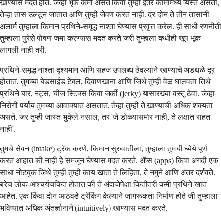
खाण्यास मदत होते. जेव्हा भूक कमी असते किंवा तुम्ही इतर कामांमध्ये व्यस्त असता,
तेव्हा तास उलटून जातात आणि तुम्ही जेवण करत नाही. दर दोन ते तीन तासांनी
अलार्म तुम्हाला किमान प्रथिने-समृद्ध नाश्ता घेण्यास प्रवृत्त करेल. ही साधी रणनीती
तुम्हाला पुरेसे पोषण जमा करण्यास मदत करते जरी तुम्हाला कधीही खूप भूक
लागली नाही तरी.
प्रथिने-समृद्ध नाश्ता दृश्यमान आणि सहज उपलब्ध ठेवल्याने खाण्याचे अडथळे दूर
होतात. तुमच्या बेडसाईड टेबल, दिवाणखाना आणि जिथे तुम्ही वेळ घालवता तिथे
प्रथिने बार, नट्स, चीज स्टिक्स किंवा जर्की (jerky) यासारख्या वस्तू ठेवा. जेव्हा
निरोगी पर्याय तुमच्या आवाक्यात असतात, तेव्हा तुम्ही ते खाण्याची अधिक शक्यता
असते. जर तुम्ही जास्त भुकेले नसाल, तर 'जे डोळ्यासमोर नाही, ते लक्षात राहत
नाही'.
तुमचे सेवन (intake) ट्रॅक करणे, किमान सुरुवातीला, तुम्हाला तुमची ध्येये पूर्ण
करत आहात की नाही हे समजून घेण्यास मदत करते. ॲप्स (apps) किंवा अगदी एक
साधा नोटबुक जिथे तुम्ही तुम्ही काय खाता ते लिहिता, ते नमुने आणि अंतर दर्शवते.
बरेच लोक आश्चर्यचकित होतात की ते अंदाजेपेक्षा कितीतरी कमी प्रथिने खात
आहेत. एक किंवा दोन आठवडे ट्रॅकिंग केल्याने जागरूकता निर्माण होते जी तुम्हाला
भविष्यात अधिक अंतर्ज्ञानाने (intuitively) खाण्यास मदत करते.