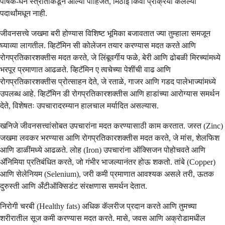
पोषक-घन स्त्रोतांकडून आल्या पाहिजेत, मिठाई किंवा प्रक्रिया केलेल्या
पदार्थांमधून नाही.
जीवनसत्त्वे जखमा बरी होण्यास विशिष्ट भूमिका बजावतात ज्या तुम्हाला समजून
घ्याव्या लागतील. व्हिटॅमिन सी कोलेजन तयार करण्यास मदत करते आणि
रोगप्रतिकारशक्तीस मदत करते, जे लिंबूवर्गीय फळे, बेरी आणि ढोबळी मिरच्यांमध्ये
भरपूर प्रमाणात आढळते. व्हिटॅमिन ए त्वचेच्या पेशींची वाढ आणि
रोगप्रतिकारशक्तीस प्रोत्साहन देते, जे रताळे, गाजर आणि गडद पालेभाज्यांमध्ये
उपलब्ध आहे. व्हिटॅमिन डी रोगप्रतिकारशक्तीस आणि हाडांच्या आरोग्यास समर्थन
देते, विशेषतः उपचारादरम्यान हालचाल मर्यादित असल्यास.
खनिजे जीवनसत्त्वांसोबत उपचारांना मदत करण्यासाठी काम करतात. जस्त (Zinc)
जखमा लवकर भरण्यास आणि रोगप्रतिकारशक्तीस मदत करते, जे मांस, शेलफिश
आणि डाळींमध्ये आढळते. लोह (Iron) उपचारांना ऑक्सिजन पोहोचवते आणि
ॲनिमिया प्रतिबंधित करते, जो गंभीर भाजल्यानंतर होऊ शकतो. तांबे (Copper)
आणि सेलेनियम (Selenium), जरी कमी प्रमाणात आवश्यक असले तरी, ऊतक
दुरुस्ती आणि अँटीऑक्सिडंट संरक्षणास समर्थन देतात.
निरोगी चरबी (Healthy fats) अधिक कॅलरीज प्रदान करते आणि तुमच्या
शरीरातील सूज कमी करण्यास मदत करते. मासे, जवस आणि अक्रोडामधील