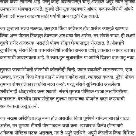
संघर्ष करणे सामान्य आहे, परंतु काही दिवसांपासून चालू असलेले अपुरे सेवन तुमच्या
उपचारांना धोक्यात आणते. तुमची टीम भूक वाढवणारे औषध, मळमळ-विरोधी औषधे
किंवा दरी भरून काढण्यासाठी पर्यायी अन्न पद्धती देऊ शकते.
जर तुम्हाला सतत मळमळ, उलट्या किंवा अतिसार होत असेल ज्यामुळे खाण्यात
किंवा अन्न पोटात टिकवून ठेवण्यात अडथळा येत असेल, तर संपर्क साधा. ही लक्षणे
तुमचे शरीर आवश्यक असलेले पोषण शोषून घेण्यापासून रोखतात. ते औषधांचे
दुष्परिणाम, संसर्ग किंवा पचनसंस्थेशी संबंधित समस्या दर्शवू शकतात ज्यावर उपचार
करण्याची आवश्यकता आहे. ते स्वतःहून सुधारतील या आशेने दिवसा वाट पाहू नका.
तुमच्या जखमांभोवती संसर्गाची कोणतीही चिन्हे, ज्यात वाढलेली लालसरपणा, सूज,
उष्णता, स्त्राव किंवा वेदना वाढणे यांचा समावेश आहे, त्याबद्दल कळवा. पुरेसे पोषण
तुमच्या रोगप्रतिकारशक्तीस मदत करते, परंतु संसर्ग सुस्थितीत असलेल्या
शरीरांनाही ओव्हरलोड करू शकतो. संसर्ग तुमच्या पौष्टिक गरजा लक्षणीयरीत्या
वाढवतात, वैद्यकीय उपचारांसोबत तुमच्या खाण्याच्या योजनेत बदल करण्याची
आवश्यकता असू शकते.
जर जखमा अपेक्षेपेक्षा हळू बऱ्या होत असतील किंवा पूर्णपणे थांबल्यासारखे वाटत
असेल, तर तुमच्या टीमशी पोषणाबद्दल चर्चा करा. उपचारात विलंब होण्यामागे
अनेकदा पौष्टिक घटक असतात, मग ते अपुरे प्रथिने, अपुरी कॅलरीज किंवा विशिष्ट