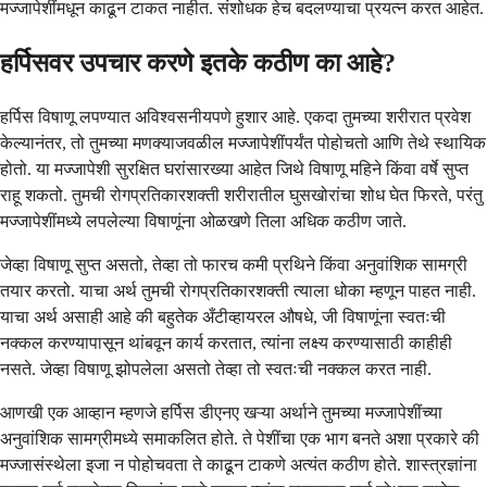
मज्जापेशींमधून काढून टाकत नाहीत. संशोधक हेच बदलण्याचा प्रयत्न करत आहेत.
हर्पिसवर उपचार करणे इतके कठीण का आहे?
हर्पिस विषाणू लपण्यात अविश्वसनीयपणे हुशार आहे. एकदा तुमच्या शरीरात प्रवेश
केल्यानंतर, तो तुमच्या मणक्याजवळील मज्जापेशींपर्यंत पोहोचतो आणि तेथे स्थायिक
होतो. या मज्जापेशी सुरक्षित घरांसारख्या आहेत जिथे विषाणू महिने किंवा वर्षे सुप्त
राहू शकतो. तुमची रोगप्रतिकारशक्ती शरीरातील घुसखोरांचा शोध घेत फिरते, परंतु
मज्जापेशींमध्ये लपलेल्या विषाणूंना ओळखणे तिला अधिक कठीण जाते.
जेव्हा विषाणू सुप्त असतो, तेव्हा तो फारच कमी प्रथिने किंवा अनुवांशिक सामग्री
तयार करतो. याचा अर्थ तुमची रोगप्रतिकारशक्ती त्याला धोका म्हणून पाहत नाही.
याचा अर्थ असाही आहे की बहुतेक अँटीव्हायरल औषधे, जी विषाणूंना स्वतःची
नक्कल करण्यापासून थांबवून कार्य करतात, त्यांना लक्ष्य करण्यासाठी काहीही
नसते. जेव्हा विषाणू झोपलेला असतो तेव्हा तो स्वतःची नक्कल करत नाही.
आणखी एक आव्हान म्हणजे हर्पिस डीएनए खऱ्या अर्थाने तुमच्या मज्जापेशींच्या
अनुवांशिक सामग्रीमध्ये समाकलित होते. ते पेशींचा एक भाग बनते अशा प्रकारे की
मज्जासंस्थेला इजा न पोहोचवता ते काढून टाकणे अत्यंत कठीण होते. शास्त्रज्ञांना