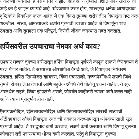
जवळच्या व्यक्तीला हर्पिसचे निदान झाले आहे आणि तुम्हाला क्षितिजावर खरी आशा
आहे का हे जाणून घ्यायचे आहे. थोडक्यात उत्तर होय, शास्त्रज्ञ अनेक आशादायक
दृष्टिकोन विकसित करत आहेत जे एक दिवस तुमच्या शरीरातील विषाणूंना नष्ट करू
शकतील. सध्या, आमच्याकडे अत्यंत प्रभावी उपचार आहेत जे विषाणूंना शांत
ठेवतात आणि तुम्हाला एक परिपूर्ण, निरोगी जीवन जगण्यास मदत करतात.
हर्पिसवरील उपचाराचा नेमका अर्थ काय?
उपचार म्हणजे तुमच्या शरीरातून हर्पिस विषाणूंना पूर्णपणे काढून टाकणे जेणेकरून ते
परत येणार नाहीत. हे सध्याच्या औषधांपेक्षा वेगळे आहे, जे विषाणूंवर नियंत्रण
ठेवतात. हर्पिस सिम्प्लेक्स व्हायरस, किंवा एचएसव्ही, मज्जापेशींमध्ये लपतो जिथे
तुमची रोगप्रतिकारशक्ती आणि बहुतेक औषधे तेथे पोहोचू शकत नाहीत. ते सुप्त
अवस्थेत राहते, किंवा झोपलेले असते, जोपर्यंत काहीतरी त्याला जागे करत नाही
आणि त्याचा प्रादुर्भाव होत नाही.
ऍसायक्लोव्हिर, व्हॅलसायक्लोव्हिर आणि फॅमसायक्लोव्हिर सारखी सध्याची
अँटीव्हायरल औषधे विषाणूंना स्वतःची नक्कल करण्यापासून थांबवण्यासाठी खूप
प्रभावी आहेत. ते प्रादुर्भाव कमी करतात, लक्षणे कमी करतात आणि विषाणू दुसऱ्या
कोणाला तरी पसरण्याचा धोका कमी करतात. परंतु ते विषाणूंना तुमच्या