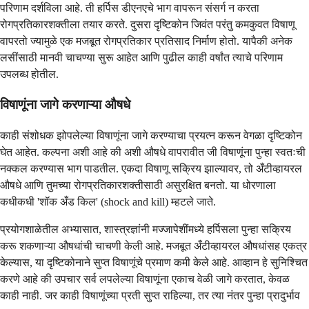
परिणाम दर्शविला आहे. ती हर्पिस डीएनएचे भाग वापरून संसर्ग न करता
रोगप्रतिकारशक्तीला तयार करते. दुसरा दृष्टिकोन जिवंत परंतु कमकुवत विषाणू
वापरतो ज्यामुळे एक मजबूत रोगप्रतिकार प्रतिसाद निर्माण होतो. यापैकी अनेक
लसींसाठी मानवी चाचण्या सुरू आहेत आणि पुढील काही वर्षांत त्याचे परिणाम
उपलब्ध होतील.
विषाणूंना जागे करणाऱ्या औषधे
काही संशोधक झोपलेल्या विषाणूंना जागे करण्याचा प्रयत्न करून वेगळा दृष्टिकोन
घेत आहेत. कल्पना अशी आहे की अशी औषधे वापरावीत जी विषाणूंना पुन्हा स्वतःची
नक्कल करण्यास भाग पाडतील. एकदा विषाणू सक्रिय झाल्यावर, तो अँटीव्हायरल
औषधे आणि तुमच्या रोगप्रतिकारशक्तीसाठी असुरक्षित बनतो. या धोरणाला
कधीकधी 'शॉक अँड किल' (shock and kill) म्हटले जाते.
प्रयोगशाळेतील अभ्यासात, शास्त्रज्ञांनी मज्जापेशींमध्ये हर्पिसला पुन्हा सक्रिय
करू शकणाऱ्या औषधांची चाचणी केली आहे. मजबूत अँटीव्हायरल औषधांसह एकत्र
केल्यास, या दृष्टिकोनाने सुप्त विषाणूंचे प्रमाण कमी केले आहे. आव्हान हे सुनिश्चित
करणे आहे की उपचार सर्व लपलेल्या विषाणूंना एकाच वेळी जागे करतात, केवळ
काही नाही. जर काही विषाणूंच्या प्रती सुप्त राहिल्या, तर त्या नंतर पुन्हा प्रादुर्भाव