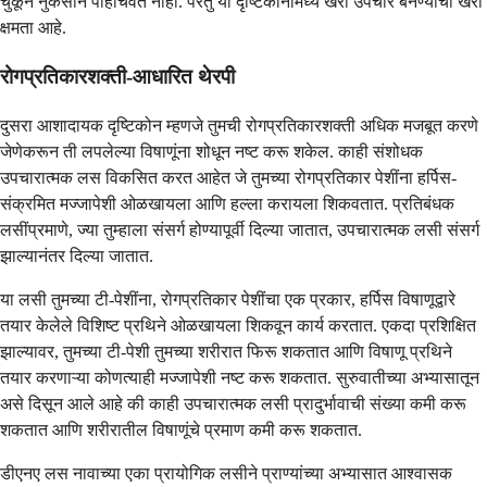
चुकून नुकसान पोहोचवत नाही. परंतु या दृष्टिकोनामध्ये खरा उपचार बनण्याची खरी
क्षमता आहे.
रोगप्रतिकारशक्ती-आधारित थेरपी
दुसरा आशादायक दृष्टिकोन म्हणजे तुमची रोगप्रतिकारशक्ती अधिक मजबूत करणे
जेणेकरून ती लपलेल्या विषाणूंना शोधून नष्ट करू शकेल. काही संशोधक
उपचारात्मक लस विकसित करत आहेत जे तुमच्या रोगप्रतिकार पेशींना हर्पिस-
संक्रमित मज्जापेशी ओळखायला आणि हल्ला करायला शिकवतात. प्रतिबंधक
लसींप्रमाणे, ज्या तुम्हाला संसर्ग होण्यापूर्वी दिल्या जातात, उपचारात्मक लसी संसर्ग
झाल्यानंतर दिल्या जातात.
या लसी तुमच्या टी-पेशींना, रोगप्रतिकार पेशींचा एक प्रकार, हर्पिस विषाणूद्वारे
तयार केलेले विशिष्ट प्रथिने ओळखायला शिकवून कार्य करतात. एकदा प्रशिक्षित
झाल्यावर, तुमच्या टी-पेशी तुमच्या शरीरात फिरू शकतात आणि विषाणू प्रथिने
तयार करणाऱ्या कोणत्याही मज्जापेशी नष्ट करू शकतात. सुरुवातीच्या अभ्यासातून
असे दिसून आले आहे की काही उपचारात्मक लसी प्रादुर्भावाची संख्या कमी करू
शकतात आणि शरीरातील विषाणूंचे प्रमाण कमी करू शकतात.
डीएनए लस नावाच्या एका प्रायोगिक लसीने प्राण्यांच्या अभ्यासात आश्वासक