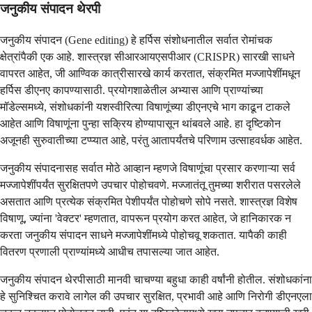
जनुकीय संपादन थेरपी
जनुकीय संपादन (Gene editing) हे हर्पिस संशोधनातील सर्वात रोमांचक
क्षेत्रांपैकी एक आहे. शास्त्रज्ञ सीआरआयएसपीआर (CRISPR) सारखी साधने
वापरत आहेत, जी आण्विक कात्रीसारखे कार्य करतात, संक्रमित मज्जापेशींमधून
हर्पिस डीएनए कापण्यासाठी. प्रयोगशाळेतील अभ्यास आणि प्राण्यांच्या
मॉडेल्समध्ये, संशोधकांनी यशस्वीरित्या विषाणूंच्या डीएनएचे भाग काढून टाकले
आहेत आणि विषाणूंना पुन्हा सक्रिय होण्यापासून थांबवले आहे. हा दृष्टिकोन
अजूनही सुरुवातीच्या टप्प्यात आहे, परंतु आतापर्यंतचे परिणाम उत्साहवर्धक आहेत.
जनुकीय संपादनासह सर्वात मोठे आव्हान म्हणजे विषाणूंचा प्रसार करणाऱ्या सर्व
मज्जापेशींपर्यंत सुरक्षितपणे उपचार पोहोचवणे. मज्जातंतू तुमच्या शरीरात पसरलेले
असतात आणि प्रत्येक संक्रमित पेशीपर्यंत पोहोचणे सोपे नसते. शास्त्रज्ञ विशेष
विषाणू, ज्यांना 'वेक्टर' म्हणतात, वापरून प्रयोग करत आहेत, जे हानिकारक न
करता जनुकीय संपादन साधने मज्जापेशींमध्ये पोहोचवू शकतात. यापैकी काही
वितरण प्रणाली प्राण्यांमध्ये आधीच तपासल्या जात आहेत.
जनुकीय संपादन थेरपीसाठी मानवी चाचण्या बहुधा काही वर्षांनी होतील. संशोधकांना
हे सुनिश्चित करावे लागेल की उपचार सुरक्षित, प्रभावी आहे आणि निरोगी डीएनएला