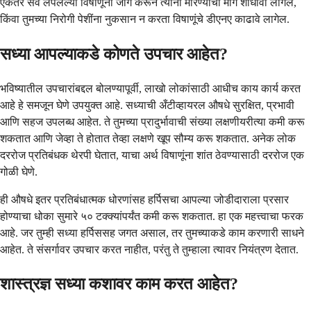
एकतर सर्व लपलेल्या विषाणूंना जागे करून त्यांना मारण्याचा मार्ग शोधावा लागेल,
किंवा तुमच्या निरोगी पेशींना नुकसान न करता विषाणूंचे डीएनए काढावे लागेल.
सध्या आपल्याकडे कोणते उपचार आहेत?
भविष्यातील उपचारांबद्दल बोलण्यापूर्वी, लाखो लोकांसाठी आधीच काय कार्य करत
आहे हे समजून घेणे उपयुक्त आहे. सध्याची अँटीव्हायरल औषधे सुरक्षित, प्रभावी
आणि सहज उपलब्ध आहेत. ते तुमच्या प्रादुर्भावाची संख्या लक्षणीयरीत्या कमी करू
शकतात आणि जेव्हा ते होतात तेव्हा लक्षणे खूप सौम्य करू शकतात. अनेक लोक
दररोज प्रतिबंधक थेरपी घेतात, याचा अर्थ विषाणूंना शांत ठेवण्यासाठी दररोज एक
गोळी घेणे.
ही औषधे इतर प्रतिबंधात्मक धोरणांसह हर्पिसचा आपल्या जोडीदाराला प्रसार
होण्याचा धोका सुमारे ५० टक्क्यांपर्यंत कमी करू शकतात. हा एक महत्त्वाचा फरक
आहे. जर तुम्ही सध्या हर्पिससह जगत असाल, तर तुमच्याकडे काम करणारी साधने
आहेत. ते संसर्गावर उपचार करत नाहीत, परंतु ते तुम्हाला त्यावर नियंत्रण देतात.
शास्त्रज्ञ सध्या कशावर काम करत आहेत?