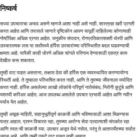
निष्कर्ष
सध्या उपचाराचा अभाव असणे म्हणजे आशा नाही असे नाही. शास्त्रज्ञ खरी प्रगती
करत आहेत आणि तपासले जाणारे दृष्टिकोन आपण यापूर्वी पाहिलेल्या कोणत्याही
गोष्टींपेक्षा अधिक प्रगत आहेत. जनुकीय संपादन, रोगप्रतिकारशक्ती थेरपी आणि
उपचारात्मक लस या सर्वांमध्ये हर्पिस उपचारांच्या परिस्थितीत बदल घडवण्याची
क्षमता आहे. यापैकी काही धोरणे अधिक चांगले परिणाम देण्यासाठी एकत्र काम
देखील करू शकतात.
तुम्ही वाट पाहत असताना, लक्षात ठेवा की हर्पिस एक व्यवस्थापित करण्यायोग्य
स्थिती आहे. ते तुम्हाला परिभाषित करत नाही, आणि ते तुमच्या जीवनाला मर्यादित
करत नाही. हर्पिस असलेल्या लाखो लोकांचे परिपूर्ण नातेसंबंध, निरोगी कुटुंबे आणि
यशस्वी करिअर आहेत. आज उपलब्ध असलेले उपचार प्रभावी आहेत आणि नवीन
पर्याय येत आहेत.
तुम्ही अचूक माहिती, सहानुभूतीपूर्ण काळजी आणि भविष्यासाठी आशा मिळण्यास
पात्र आहात. प्रश्न विचारत रहा, तुमच्या आरोग्य सेवा प्रदात्याशी संपर्कात रहा
आणि स्वतःची काळजी घ्या. उपचार अजून येथे नसेल, परंतु ते आतापर्यंतच्या सर्वात
जवळ आहे, आणि तुम्ही एकटे वाट पाहत नाही आहात.