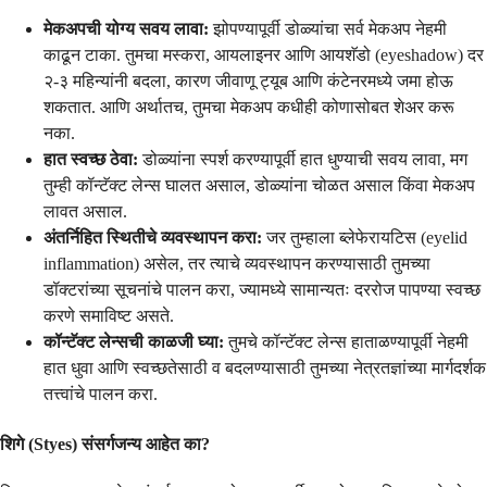
मेकअपची योग्य सवय लावा:
झोपण्यापूर्वी डोळ्यांचा सर्व मेकअप नेहमी
काढून टाका. तुमचा मस्करा, आयलाइनर आणि आयशॅडो (eyeshadow) दर
२-३ महिन्यांनी बदला, कारण जीवाणू ट्यूब आणि कंटेनरमध्ये जमा होऊ
शकतात. आणि अर्थातच, तुमचा मेकअप कधीही कोणासोबत शेअर करू
नका.
हात स्वच्छ ठेवा:
डोळ्यांना स्पर्श करण्यापूर्वी हात धुण्याची सवय लावा, मग
तुम्ही कॉन्टॅक्ट लेन्स घालत असाल, डोळ्यांना चोळत असाल किंवा मेकअप
लावत असाल.
अंतर्निहित स्थितीचे व्यवस्थापन करा:
जर तुम्हाला ब्लेफेरायटिस (eyelid
inflammation) असेल, तर त्याचे व्यवस्थापन करण्यासाठी तुमच्या
डॉक्टरांच्या सूचनांचे पालन करा, ज्यामध्ये सामान्यतः दररोज पापण्या स्वच्छ
करणे समाविष्ट असते.
कॉन्टॅक्ट लेन्सची काळजी घ्या:
तुमचे कॉन्टॅक्ट लेन्स हाताळण्यापूर्वी नेहमी
हात धुवा आणि स्वच्छतेसाठी व बदलण्यासाठी तुमच्या नेत्रतज्ञांच्या मार्गदर्शक
तत्त्वांचे पालन करा.
शिगे (Styes) संसर्गजन्य आहेत का?