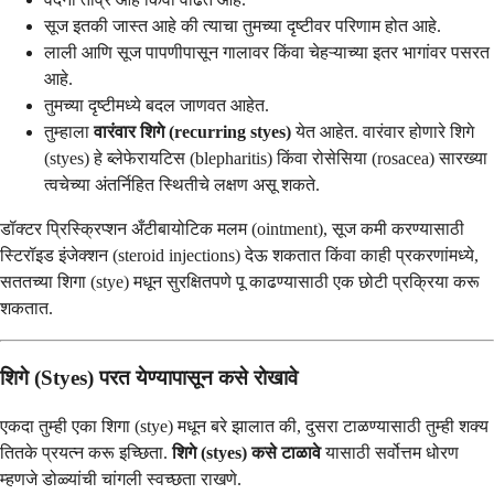
सूज इतकी जास्त आहे की त्याचा तुमच्या दृष्टीवर परिणाम होत आहे.
लाली आणि सूज पापणीपासून गालावर किंवा चेहऱ्याच्या इतर भागांवर पसरत
आहे.
तुमच्या दृष्टीमध्ये बदल जाणवत आहेत.
तुम्हाला
वारंवार शिगे (recurring styes)
येत आहेत. वारंवार होणारे शिगे
(styes) हे ब्लेफेरायटिस (blepharitis) किंवा रोसेसिया (rosacea) सारख्या
त्वचेच्या अंतर्निहित स्थितीचे लक्षण असू शकते.
डॉक्टर प्रिस्क्रिप्शन अँटीबायोटिक मलम (ointment), सूज कमी करण्यासाठी
स्टिरॉइड इंजेक्शन (steroid injections) देऊ शकतात किंवा काही प्रकरणांमध्ये,
सततच्या शिगा (stye) मधून सुरक्षितपणे पू काढण्यासाठी एक छोटी प्रक्रिया करू
शकतात.
शिगे (Styes) परत येण्यापासून कसे रोखावे
एकदा तुम्ही एका शिगा (stye) मधून बरे झालात की, दुसरा टाळण्यासाठी तुम्ही शक्य
तितके प्रयत्न करू इच्छिता.
शिगे (styes) कसे टाळावे
यासाठी सर्वोत्तम धोरण
म्हणजे डोळ्यांची चांगली स्वच्छता राखणे.