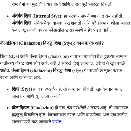
रोमारोमांच्या मुळाशी तयार होतो आणि लहान पुळीसारखा दिसतो.
अंतर्गत शिगा (Internal Stye):
हा प्रकार पापणीच्या आत तयार होतो.
अंतर्गत शिगा
अधिक वेदनादायक असू शकतो आणि बरे होण्यास थोडा जास्त
वेळ लागू शकतो कारण फोडातील पू सहजपणे बाहेर पडत नाही.
कॅलाझियन (Chalazion) विरुद्ध शिगा (Stye)
: काय फरक आहे?
शिगा (stye) आणि कॅलाझियन (chalazion) नावाच्या पापणीवरील दुसऱ्या सामान्य
गाठीमध्ये गोंधळ होणे सोपे आहे. जरी ते सारखे दिसू शकतात, तरीही ते खूप वेगळे
आहेत.
कॅलाझियन (chalazion) विरुद्ध शिगा (stye)
या वादातील मुख्य फरक
वेदना आणि कारणात आहे.
शिगा (Stye)
हा एक
संसर्ग
आहे. तो अचानक दिसतो, खूप वेदनादायक,
लालसर आणि सुजलेला असतो.
कॅलाझियन (Chalazion)
ही एक
तेल ग्रंथीची अडचण
आहे. ती सामान्यतः
हळूहळू विकसित होते, वेदनादायक नसते आणि पापणीच्या आत एक कठीण,
रबरासारखी गाठ जाणवते
स्रोत
.