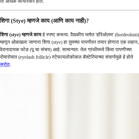
ती अधिक सोयीस्कर होते.
शिगा (Stye) म्हणजे काय (आणि काय नाही)?
शिगा (stye) म्हणजे काय
हे स्पष्ट करूया. वैद्यकीय भाषेत 'हॉरेओलम' (hordeolum)
म्हणून ओळखला जाणारा शिगा (stye) हा तुमच्या पापणीवर तयार होणारा एक लहान,
वेदनादायक फोड (पू चा संचय) आहे. सामान्यतः तेल ग्रंथीमध्ये किंवा पापणीच्या
रोमारोमात (eyelash follicle) स्टेफायलोकोकल बॅक्टेरियाच्या संसर्गामुळे हे होते
स्रोत
.