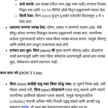
कसे करावे:
एक स्वच्छ टॉवेल गरम (खूप गरम नाही) पाण्यात भिजवा.
पिळून घ्या आणि १०-१५ मिनिटे डोळे मिटून हळूवारपणे त्यावर ठेवा.
किती वेळा:
शिगा (stye) फुटून पू बाहेर पडेपर्यंत दिवसातून ३ ते ५
वेळा करा.
आपल्या पापण्या स्वच्छ ठेवा:
सौम्य, अश्रू न आणणारे साबण (उदा. बेबी
शॅम्पू) कोमट पाण्यात मिसळून पापण्या हळूवारपणे स्वच्छ करा. पापणीच्या
कडेला पुसण्यासाठी कॉटन स्वाब किंवा स्वच्छ कापड वापरा. यामुळे जीवाणू
आणि त्वचेचे कण काढून टाकण्यास मदत होते.
वारंवार हात धुवा:
शिगा (styes) ची
मुख्य कारणे जीवाणू आहेत. डोळ्यांना
स्पर्श करण्यापूर्वी आणि नंतर किंवा कॉम्प्रेस लावण्यापूर्वी आपले हात स्वच्छ
धुवा, जेणेकरून संसर्ग पसरणार नाही.
काय करू नये (DON'T List):
शिगा (Stye) कधीही दाबू नका किंवा फोडू नका:
हा सुवर्ण नियम आहे. जरी
मोहक असले तरी,
शिगा (stye) फोडल्याने
पडदा फाटू शकतो आणि संसर्ग
पापणीच्या ऊतींमध्ये खोलवर पसरू शकतो. यामुळे सेल्युलायटिस
(cellulitis) नावाची अधिक गंभीर स्थिती उद्भवू शकते आणि डागही पडू
शकतात
स्रोत
. तो स्वतःच्या वेळापत्रकानुसार बाहेर पडू द्या.