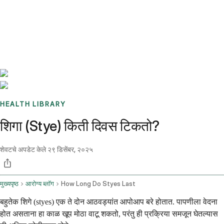
Benchmarks
Stories
FAQ
Sign up / Log in
HEALTH LIBRARY
शिगा (Stye) किती दिवस टिकतो?
शेवटचे अपडेट केले
२९ डिसेंबर, २०२५
मुख्यपृष्ठ
आरोग्य ब्लॉग
How Long Do Styes Last
बहुतेक शिगे (styes) एक ते दोन आठवड्यांत आपोआप बरे होतात. पापणीला वेदना
होत असताना हा काळ खूप मोठा वाटू शकतो, परंतु ही प्रक्रिया समजून घेतल्यास