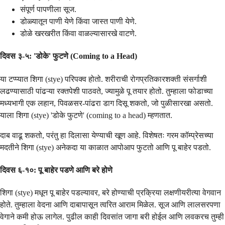
संपूर्ण पापणीला सूज.
डोळ्यातून पाणी येणे किंवा जास्त पाणी येणे.
डोळे खरखरीत किंवा वाळल्यासारखे वाटणे.
दिवस ३-५: 'डोके' फुटणे (Coming to a Head)
या टप्प्यात शिगा (stye) परिपक्व होतो. शरीराची रोगप्रतिकारशक्ती संसर्गाशी
लढण्यासाठी पांढऱ्या रक्तपेशी पाठवते, ज्यामुळे पू तयार होतो. तुम्हाला फोडाच्या
मध्यभागी एक लहान, पिवळसर-पांढरा डाग दिसू शकतो, जो पुळीसारखा असतो.
याला शिगा (stye) 'डोके फुटणे' (coming to a head) म्हणतात.
दाब वाढू शकतो, परंतु हा दिलासा येण्याची खूण आहे. विशेषतः गरम कॉम्प्रेसच्या
मदतीने शिगा (stye) अनेकदा या काळात आपोआप फुटतो आणि पू बाहेर पडतो.
दिवस ६-१०: पू बाहेर पडणे आणि बरे होणे
शिगा (stye) मधून पू बाहेर पडल्यावर, बरे होण्याची प्रक्रिया लक्षणीयरीत्या वेगवान
होते. तुम्हाला वेदना आणि दाबापासून त्वरित आराम मिळेल. सूज आणि लालसरपणा
वेगाने कमी होऊ लागेल. पुढील काही दिवसांत जागा बरी होईल आणि लवकरच तुम्ही