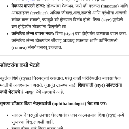
मेकअप वापरणे टाळा:
डोळ्यांचा मेकअप, जसे की मस्करा (mascara) आणि
आयलाइनर (eyeliner), अधिक जीवाणू आणू शकतो आणि ग्रंथींना आणखी
ब्लॉक करू शकतो, ज्यामुळे बरे होण्यास विलंब होतो. शिगा (stye) पूर्णपणे
बरा होईपर्यंत डोळ्यांना विश्रांती द्या.
कॉन्टॅक्ट लेन्स वापरू नका:
शिगा (stye) बरा होईपर्यंत चष्म्याचा वापर करा.
कॉन्टॅक्ट लेन्स डोळ्यांवर जीवाणू अडकवू शकतात आणि कॉर्नियामध्ये
(cornea) संसर्ग पसरवू शकतात.
डॉक्टरांना कधी भेटावे
बहुतेक शिगे (styes) निरुपद्रवी असतात, परंतु काही परिस्थितीत व्यावसायिक
मदतीची आवश्यकता असते. गुंतागुंत टाळण्यासाठी
शिगासाठी (stye) डॉक्टरांना
कधी भेटायचे
हे जाणून घेणे महत्त्वाचे आहे.
तुमच्या डॉक्टर किंवा नेत्रतज्ञांची (ophthalmologist) भेट घ्या जर:
सातत्याने घरगुती उपचार घेतल्यानंतर एका आठवड्यात शिगा (stye) मध्ये
सुधारणा दिसू लागली नाही.
वेदना तीव्र आहे किंवा वाढत आहे.