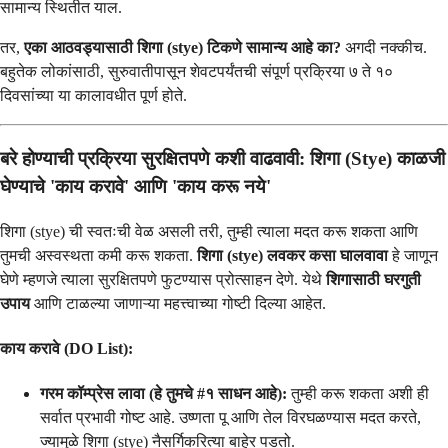
सामान्य स्थितीत याल.
तर,
एका आठवड्यासाठी शिगा (stye) टिकणे सामान्य आहे का?
अगदी नक्कीच.
बहुतेक लोकांसाठी, सुरुवातीपासून शेवटपर्यंतची संपूर्ण प्रक्रिया ७ ते १०
दिवसांच्या या कालावधीत पूर्ण होते.
बरे होण्याची प्रक्रिया सुरक्षितपणे कशी वाढवावी: शिगा (Stye) काळजी
घेण्याचे 'काय करावे' आणि 'काय करू नये'
शिगा (stye) ची स्वतःची वेळ असली तरी, तुम्ही त्याला मदत करू शकता आणि
तुमची अस्वस्थता कमी करू शकता.
शिगा (stye) लवकर कसा घालवावा
हे जाणून
घेणे म्हणजे त्याला सुरक्षितपणे फुटण्यास प्रोत्साहन देणे. येथे
शिगासाठी घरगुती
उपाय
आणि टाळल्या जाणाऱ्या महत्त्वाच्या गोष्टी दिल्या आहेत.
काय करावे (DO List):
गरम कॉम्प्रेस लावा (हे तुमचे #१ साधन आहे):
तुम्ही करू शकता अशी ही
सर्वात प्रभावी गोष्ट आहे. उष्णता पू आणि तेल विरघळण्यास मदत करते,
ज्यामुळे शिगा (stye) नैसर्गिकरित्या बाहेर पडतो.