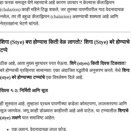
हा फरक समजून घेणे महत्त्वाचे आहे कारण उपचार न केल्यास कॅलाझियन
(chalazion) काही महिने टिकू शकते. जर तुमच्या पापणीवरील गाठ वेदनादायक
नसेल, तर ती बहुधा कॅलाझियन (chalazion) असण्याची शक्यता आहे आणि
नेत्रतज्ञांना भेटणे चांगले.
शिगा (Stye) बरा होण्यास किती वेळ लागतो? शिगा (Stye) बरे होण्याचे
टप्पे
ठीक आहे, आता मुख्य मुद्द्यावर परत येऊया.
शिगे (styes) किती दिवस टिकतात
?
बरे होण्याची प्रक्रिया सामान्यतः एका अंदाजित पद्धतीचे अनुसरण करते. येथे
शिगा
(stye) बरे होण्याच्या टप्प्यांचे
एक विश्लेषण दिले आहे.
दिवस १-२: निर्मिती आणि सूज
ही सुरुवात आहे. तुम्हाला प्रथम पापणीच्या कडेला कोमटपणा, लालसरपणा आणि
सूज जाणवेल. जणू काही डोळ्यात काहीतरी आहे असे वाटेल. या टप्प्यातील
शिगाचे
(stye) लक्षणे
यात समाविष्ट आहेत:
एक लहान, वेदनादायक लाल फोड.