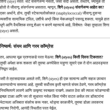
शिगा (stye) स्वतः थेट संसर्गजन्य नसतो, जसा सर्दी असतो. तथापि, ज्यामुळे तो
होतो ते जीवाणू
संसर्गजन्य
असतात. म्हणून,
शिगे (styes) संसर्गजन्य आहेत का?
एका अर्थाने, होय. तुम्ही स्टेफायलोकोकल (staphylococcal) जीवाणू दुसऱ्या
व्यक्तीस सामायिक टॉवेल, उशीचे अभ्रे किंवा मेकअपद्वारे पसरवू शकता. यामुळे हात
धुणे आणि वैयक्तिक वस्तू शेअर न करणे महत्त्वाचे आहे, विशेषतः जेव्हा तुम्हाला शिगा
(stye) असतो.
निष्कर्ष: संयम आणि गरम कॉम्प्रेस
तर, आपल्या मूळ प्रश्नाकडे परत येऊया:
शिगे (styes) किती दिवस टिकतात?
तुम्ही अपेक्षा करू शकता की तुमचा अनपेक्षित पाहुणा सुमारे एक ते दोन आठवड्यात
निघून जाईल.
जरी ते त्रासदायक असले तरी, शिगे (styes) ही एक सामान्य आणि सहज उपचार
करण्यायोग्य समस्या आहे. तुमची सर्वोत्तम कृती म्हणजे संयम ठेवणे, गरम कॉम्प्रेस
नियमितपणे लावणे आणि उत्कृष्ट स्वच्छता राखणे. लक्षात ठेवा की त्याला फोडण्याची
इच्छा टाळा आणि जर तो सुधारत नसेल किंवा गंभीर वाटत असेल तर डॉक्टरांना
भेटायला अजिबात संकोच करू नका. थोड्या काळजीने, तुमचा डोळा लवकरच
त्याच्या निरोगी, आनंदी स्थितीत परत येईल.