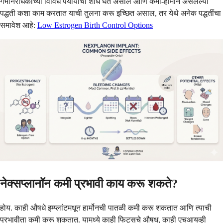
गर्भनिरोधकाच्या विविध पर्यायांचा शोध घेत असाल आणि कमी-हार्मोन असलेल्या
पद्धती कशा काम करतात याची तुलना करू इच्छित असाल, तर येथे अनेक पद्धतींचा
समावेश आहे:
Low Estrogen Birth Control Options
नेक्सप्लानॉन कमी प्रभावी काय करू शकते?
होय. काही औषधे इम्प्लांटमधून हार्मोनची पातळी कमी करू शकतात आणि त्याची
प्रभावीता कमी करू शकतात. यामध्ये काही फिट्सचे औषध, काही एचआयव्ही