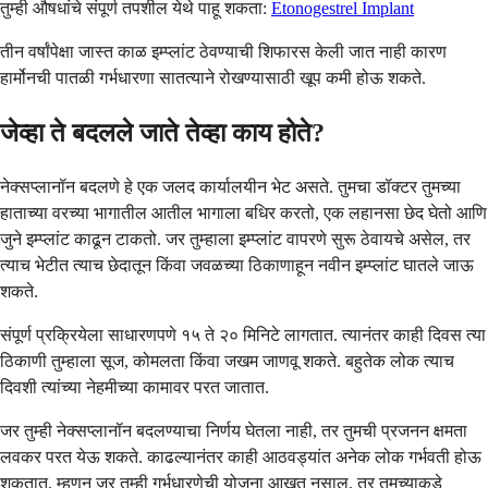
तुम्ही औषधांचे संपूर्ण तपशील येथे पाहू शकता:
Etonogestrel Implant
तीन वर्षांपेक्षा जास्त काळ इम्प्लांट ठेवण्याची शिफारस केली जात नाही कारण
हार्मोनची पातळी गर्भधारणा सातत्याने रोखण्यासाठी खूप कमी होऊ शकते.
जेव्हा ते बदलले जाते तेव्हा काय होते?
नेक्सप्लानॉन बदलणे हे एक जलद कार्यालयीन भेट असते. तुमचा डॉक्टर तुमच्या
हाताच्या वरच्या भागातील आतील भागाला बधिर करतो, एक लहानसा छेद घेतो आणि
जुने इम्प्लांट काढून टाकतो. जर तुम्हाला इम्प्लांट वापरणे सुरू ठेवायचे असेल, तर
त्याच भेटीत त्याच छेदातून किंवा जवळच्या ठिकाणाहून नवीन इम्प्लांट घातले जाऊ
शकते.
संपूर्ण प्रक्रियेला साधारणपणे १५ ते २० मिनिटे लागतात. त्यानंतर काही दिवस त्या
ठिकाणी तुम्हाला सूज, कोमलता किंवा जखम जाणवू शकते. बहुतेक लोक त्याच
दिवशी त्यांच्या नेहमीच्या कामावर परत जातात.
जर तुम्ही नेक्सप्लानॉन बदलण्याचा निर्णय घेतला नाही, तर तुमची प्रजनन क्षमता
लवकर परत येऊ शकते. काढल्यानंतर काही आठवड्यांत अनेक लोक गर्भवती होऊ
शकतात, म्हणून जर तुम्ही गर्भधारणेची योजना आखत नसाल, तर तुमच्याकडे