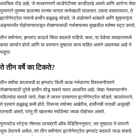
लवचिक रॉड आहे, जे साधारणपणे काडेपेटीच्या काडीएवढे असते आणि आरोग्य सेवा
पुरवणारे तुमच्या हाताच्या वरच्या भागात त्वचेखाली घालतात. एकदा बसवल्यावर, ते
इटनोगेस्ट्रेल नावाचे हार्मोन हळूहळू सोडते, जे अंडोत्सर्ग थांबवते आणि शुक्राणूंना
अंड्यापर्यंत पोहोचण्यापासून रोखण्यासाठी गर्भाशयाच्या मुखातील श्लेष्मा घट्ट करते.
तीन वर्षांनंतर, इम्प्लांट काढले किंवा बदलले पाहिजे. चला, या वेळेचा व्यवहारामध्ये
कसा उपयोग होतो आणि या दरम्यान तुम्हाला काय माहित असणे आवश्यक आहे ते
पाहूया.
ते तीन वर्षे का टिकते?
तीन वर्षांचा कालावधी हा इम्प्लांट किती काळ गर्भधारणा विश्वसनीयपणे
रोखण्यासाठी पुरेसे हार्मोन सोडू शकते यावर आधारित आहे. जेव्हा नेक्सप्लानॉन
पहिल्यांदा घातले जाते, तेव्हा ते जास्त प्रमाणात इटनोगेस्ट्रेल सोडते. कालांतराने,
ते प्रमाण हळूहळू कमी होते. तिसऱ्या वर्षाच्या अखेरीस, हार्मोनची पातळी अजूनही
प्रभावी असते, परंतु ती खालच्या मर्यादेच्या जवळ पोहोचत असते.
युनायटेड स्टेट्स नॅशनल लायब्ररी ऑफ मेडिसिननुसार, जर तुम्हाला ते वापरणे
सुरू ठेवायचे असेल, तर तीन वर्षांनंतर इटनोगेस्ट्रेल इम्प्लांट बदलले जाऊ शकते.