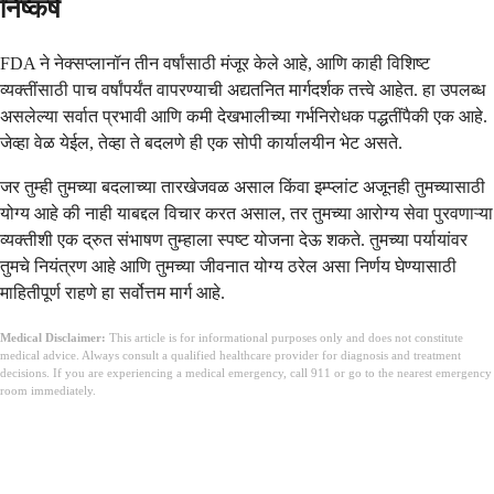
निष्कर्ष
FDA ने नेक्सप्लानॉन तीन वर्षांसाठी मंजूर केले आहे, आणि काही विशिष्ट
व्यक्तींसाठी पाच वर्षांपर्यंत वापरण्याची अद्यतनित मार्गदर्शक तत्त्वे आहेत. हा उपलब्ध
असलेल्या सर्वात प्रभावी आणि कमी देखभालीच्या गर्भनिरोधक पद्धतींपैकी एक आहे.
जेव्हा वेळ येईल, तेव्हा ते बदलणे ही एक सोपी कार्यालयीन भेट असते.
जर तुम्ही तुमच्या बदलाच्या तारखेजवळ असाल किंवा इम्प्लांट अजूनही तुमच्यासाठी
योग्य आहे की नाही याबद्दल विचार करत असाल, तर तुमच्या आरोग्य सेवा पुरवणाऱ्या
व्यक्तीशी एक द्रुत संभाषण तुम्हाला स्पष्ट योजना देऊ शकते. तुमच्या पर्यायांवर
तुमचे नियंत्रण आहे आणि तुमच्या जीवनात योग्य ठरेल असा निर्णय घेण्यासाठी
माहितीपूर्ण राहणे हा सर्वोत्तम मार्ग आहे.
Medical Disclaimer:
This article is for informational purposes only and does not constitute
medical advice. Always consult a qualified healthcare provider for diagnosis and treatment
decisions. If you are experiencing a medical emergency, call 911 or go to the nearest emergency
room immediately.