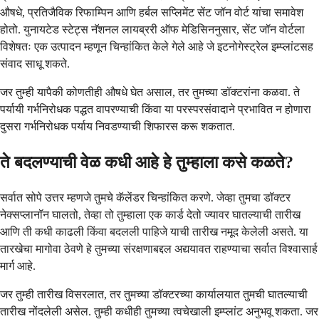
औषधे, प्रतिजैविक रिफाम्पिन आणि हर्बल सप्लिमेंट सेंट जॉन वोर्ट यांचा समावेश
होतो. युनायटेड स्टेट्स नॅशनल लायब्ररी ऑफ मेडिसिननुसार, सेंट जॉन वोर्टला
विशेषतः एक उत्पादन म्हणून चिन्हांकित केले गेले आहे जे इटनोगेस्ट्रेल इम्प्लांटसह
संवाद साधू शकते.
जर तुम्ही यापैकी कोणतीही औषधे घेत असाल, तर तुमच्या डॉक्टरांना कळवा. ते
पर्यायी गर्भनिरोधक पद्धत वापरण्याची किंवा या परस्परसंवादाने प्रभावित न होणारा
दुसरा गर्भनिरोधक पर्याय निवडण्याची शिफारस करू शकतात.
ते बदलण्याची वेळ कधी आहे हे तुम्हाला कसे कळते?
सर्वात सोपे उत्तर म्हणजे तुमचे कॅलेंडर चिन्हांकित करणे. जेव्हा तुमचा डॉक्टर
नेक्सप्लानॉन घालतो, तेव्हा तो तुम्हाला एक कार्ड देतो ज्यावर घातल्याची तारीख
आणि ती कधी काढली किंवा बदलली पाहिजे याची तारीख नमूद केलेली असते. या
तारखेचा मागोवा ठेवणे हे तुमच्या संरक्षणाबद्दल अद्ययावत राहण्याचा सर्वात विश्वासार्ह
मार्ग आहे.
जर तुम्ही तारीख विसरलात, तर तुमच्या डॉक्टरच्या कार्यालयात तुमची घातल्याची
तारीख नोंदलेली असेल. तुम्ही कधीही तुमच्या त्वचेखाली इम्प्लांट अनुभवू शकता. जर