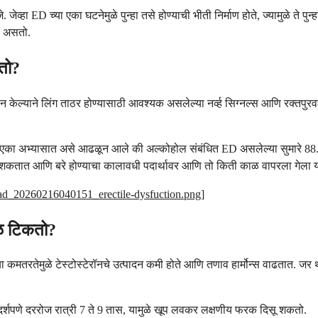
ेव्हा ED च्या एका घटनेमुळे पुन्हा तसे होण्याची भीती निर्माण होते, ज्यामुळे ते प
ा असतो.
तो?
 केल्याने लिंग ताठर होण्यासाठी आवश्यक असलेल्या नर्व्ह सिग्नल्स आणि रक्तपुरव
ा अभ्यासात असे आढळून आले की अल्कोहोल संबंधित ED असलेल्या सुमारे 88.5% पुरु
ऊ शकतात आणि बरे होण्याचा कालावधी पदार्थावर आणि तो किती काळ वापरला गेला
load_20260216040151_erectile-dysfuction.png
]
ाळ टिकतो?
झोपेच्या कमतरतेमुळे टेस्टोस्टेरॉनचे उत्पादन कमी होते आणि तणाव हार्मोन्स वाढता
आदर्शपणे दररोज रात्री 7 ते 9 तास, यामुळे खूप लवकर लक्षणीय फरक दिसू शकतो.