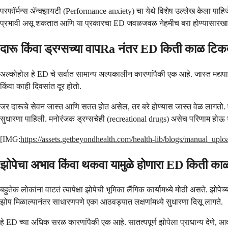
परफॉर्मन्स ॲन्क्झायटी (Performance anxiety) चा येथे विशेष उल्लेख केला पाहिजे. ज
प्रभावी असू शकतात आणि या प्रकारचा ED जवळजवळ नेहमीच बरा होण्यासारख
दारू किंवा ड्रग्सच्या वापRa नंतर ED किती काळ टिक
अल्कोहोल हे ED चे सर्वात सामान्य अल्पकालीन कारणांपैकी एक आहे. जास्त मद्यपान
किंवा काही दिवसांत दूर होतो.
जर दारूचे सेवन जास्त आणि सतत होत असेल, तर बरे होण्यास जास्त वेळ लागतो. एक
सुधारणा पाहिली. मनोरंजक ड्रग्सचेही (recreational drugs) असेच परिणाम हो
[IMG:
https://assets.getbeyondhealth.com/health-lib/blogs/manual_up
झोपेचा अभाव किंवा थकवा यामुळे होणारा ED किती क
बहुतेक लोकांना वाटतं त्यापेक्षा झोपेची भूमिका लैंगिक कार्यामध्ये मोठी असते. 
झोप मिळाल्यानंतर साधारणपणे एका आठवड्यात लक्षणांमध्ये सुधारणा दिसू लागते.
हे ED च्या अधिक सरळ कारणांपैकी एक आहे. सातत्यपूर्ण झोपेला प्राधान्य देणे, 