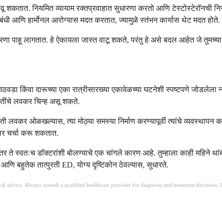
ू शकतात. नियमित व्यायाम रक्तप्रवाहात सुधारणा करतो आणि टेस्टोस्टेरॉनची न
संबंधी आणि हार्मोनल आरोग्यास मदत करतात, ज्यामुळे स्तंभन कार्यास थेट मदत होते.
ारणा पाहू लागतात. हे ऐकायला जास्त वाटू शकते, परंतु हे असे बदल आहेत जे तुमच्या
ा किंवा दारूच्या एका रात्रीसारख्या एकावेळच्या घटनेशी स्पष्टपणे जोडलेला नसे
्थितींचे लवकर चिन्ह असू शकते.
िती लवकर ओळखल्यास, त्या मोठ्या समस्या निर्माण करण्यापूर्वी त्यांचे व्यवस्थाप
ंवर चर्चा करू शकतात.
 तर ते स्वतःच डॉक्टरांशी बोलण्याचे एक चांगले कारण आहे. तुम्हाला काही महिने 
 बहुतेक तात्पुरती ED, योग्य दृष्टिकोन ठेवल्यास, सुधारते.
ical advice. Always consult a qualified healthcare provider for diagnosis and treatment decisions