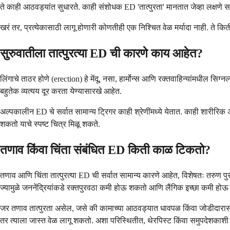
ते काही आठवड्यांत सुधारते. काही संशोधक ED 'तात्पुरता' मानतात जेव्हा लक्षणे 
खरं तर, प्रत्येकासाठी लागू होणारी कोणतीही एक निश्चित वेळ मर्यादा नाही. ते 
सुरुवातीला तात्पुरत्या ED ची कारणे काय आहेत?
लिंगाचे ताठर होणे (erection) हे मेंदू, नसा, हार्मोन्स आणि रक्तवाहिन्यांमधी
बहुतेक व्यत्यय दूर करता येण्यासारखे आहेत.
अल्पकालीन ED चे सर्वात सामान्य ट्रिगर काही श्रेणींमध्ये येतात. काही शारीरिक
शकतो याचे स्पष्ट चित्र मिळू शकते.
तणाव किंवा चिंता संबंधित ED किती काळ टिकतो?
तणाव आणि चिंता तात्पुरत्या ED ची सर्वात सामान्य कारणे आहेत, विशेषतः तरुण पुरु
ज्यामुळे जननेंद्रियांकडे रक्तपुरवठा कमी होऊ शकतो आणि लैंगिक इच्छा कमी होऊ
जर तणाव तात्पुरता असेल, जसे की कामाच्या आठवड्यात धावपळ किंवा जोडीदारासो
तर त्याला जास्त वेळ लागू शकतो. अशा परिस्थितीत, थेरपिस्ट किंवा समुपदेशकाशी 