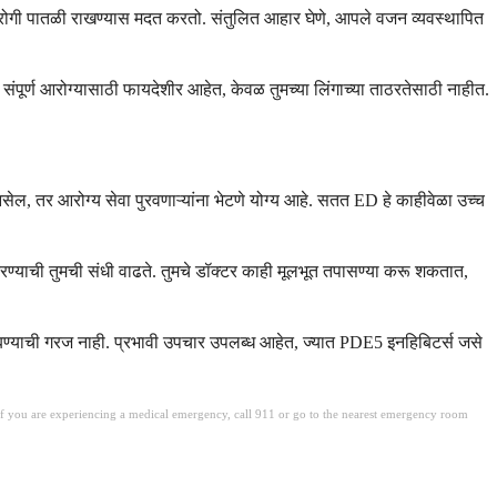
िरोगी पातळी राखण्यास मदत करतो. संतुलित आहार घेणे, आपले वजन व्यवस्थापित
 संपूर्ण आरोग्यासाठी फायदेशीर आहेत, केवळ तुमच्या लिंगाच्या ताठरतेसाठी नाहीत.
ल, तर आरोग्य सेवा पुरवणाऱ्यांना भेटणे योग्य आहे. सतत ED हे काहीवेळा उच्च
न करण्याची तुमची संधी वाढते. तुमचे डॉक्टर काही मूलभूत तपासण्या करू शकतात,
थांबण्याची गरज नाही. प्रभावी उपचार उपलब्ध आहेत, ज्यात PDE5 इनहिबिटर्स जसे
. If you are experiencing a medical emergency, call 911 or go to the nearest emergency room