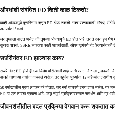
औषधांशी संबंधित ED किती काळ टिकतो?
काही औषधांमुळे दुष्परिणाम म्हणून ED होऊ शकतो. उच्च रक्तदाबाची औषधे, अँटीड
असेपर्यंत टिकतो.
जर तुम्हाला वाटत असेल की तुमच्या औषधामुळे ED होत आहे, तर ते स्वतःहून घेणे 
सुधारू शकते. SSRIs सारख्या काही औषधांसाठी, औषध पूर्णपणे बंद केल्यानंतरही 
सर्जरीनंतर ED झाल्यास काय?
सर्जरीनंतर ED होणे ही एक विशेष परिस्थिती आहे आणि त्याला वेळ लागू शकतो. विशेष
बाजूने जाणाऱ्या नसांना वाचवले असेल, तर बहुतेक पुरुषांना 12 महिन्यांत लक्षणीय स
50 वर्षांखालील पुरुष लवकर बरे होतात. जर नर्व्ह वाचवणे शक्य झाले नसेल, तर न
ED हा एक लांबचा प्रवास आहे, परंतु संपूर्ण प्रक्रियेदरम्यान समर्थन आणि प्रभा
जीवनशैलीतील बदल प्रक्रिया वेगवान करू शकतात क