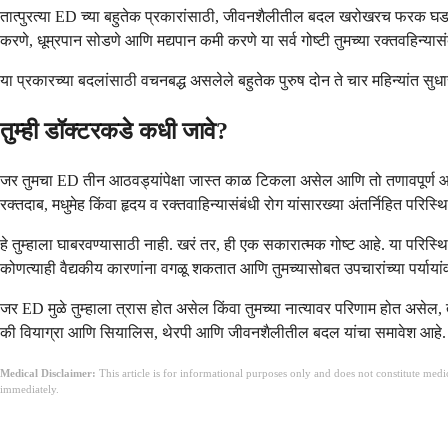
तात्पुरत्या ED च्या बहुतेक प्रकारांसाठी, जीवनशैलीतील बदल खरोखरच फरक घडव
करणे, धूम्रपान सोडणे आणि मद्यपान कमी करणे या सर्व गोष्टी तुमच्या रक्तवहिन्या
या प्रकारच्या बदलांसाठी वचनबद्ध असलेले बहुतेक पुरुष दोन ते चार महिन्यांत सुध
तुम्ही डॉक्टरकडे कधी जावे?
जर तुमचा ED तीन आठवड्यांपेक्षा जास्त काळ टिकला असेल आणि तो तणावपूर्ण आठवड
रक्तदाब, मधुमेह किंवा हृदय व रक्तवाहिन्यासंबंधी रोग यांसारख्या अंतर्निहित परिस
हे तुम्हाला घाबरवण्यासाठी नाही. खरं तर, ही एक सकारात्मक गोष्ट आहे. या परिस्थ
कोणत्याही वैद्यकीय कारणांना वगळू शकतात आणि तुमच्यासोबत उपचारांच्या पर्याया
जर ED मुळे तुम्हाला त्रास होत असेल किंवा तुमच्या नात्यावर परिणाम होत असेल,
की वियाग्रा आणि सियालिस, थेरपी आणि जीवनशैलीतील बदल यांचा समावेश आहे. आणि
Medical Disclaimer:
This article is for informational purposes only and does not constitute med
immediately.