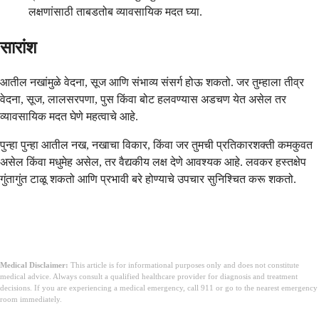
लक्षणांसाठी ताबडतोब व्यावसायिक मदत घ्या.
सारांश
आतील नखांमुळे वेदना, सूज आणि संभाव्य संसर्ग होऊ शकतो. जर तुम्हाला तीव्र
वेदना, सूज, लालसरपणा, पुस किंवा बोट हलवण्यास अडचण येत असेल तर
व्यावसायिक मदत घेणे महत्वाचे आहे.
पुन्हा पुन्हा आतील नख, नखाचा विकार, किंवा जर तुमची प्रतिकारशक्ती कमकुवत
असेल किंवा मधुमेह असेल, तर वैद्यकीय लक्ष देणे आवश्यक आहे. लवकर हस्तक्षेप
गुंतागुंत टाळू शकतो आणि प्रभावी बरे होण्याचे उपचार सुनिश्चित करू शकतो.
Medical Disclaimer:
This article is for informational purposes only and does not constitute
medical advice. Always consult a qualified healthcare provider for diagnosis and treatment
decisions. If you are experiencing a medical emergency, call 911 or go to the nearest emergency
room immediately.