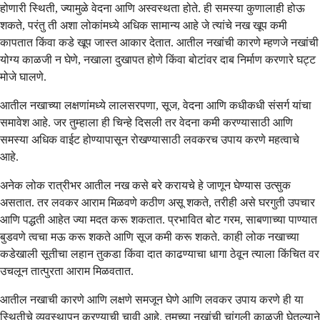
होणारी स्थिती, ज्यामुळे वेदना आणि अस्वस्थता होते. ही समस्या कुणालाही होऊ
शकते, परंतु ती अशा लोकांमध्ये अधिक सामान्य आहे जे त्यांचे नख खूप कमी
कापतात किंवा कडे खूप जास्त आकार देतात. आतील नखांची कारणे म्हणजे नखांची
योग्य काळजी न घेणे, नखाला दुखापत होणे किंवा बोटांवर दाब निर्माण करणारे घट्ट
मोजे घालणे.
आतील नखाच्या लक्षणांमध्ये लालसरपणा, सूज, वेदना आणि कधीकधी संसर्ग यांचा
समावेश आहे. जर तुम्हाला ही चिन्हे दिसली तर वेदना कमी करण्यासाठी आणि
समस्या अधिक वाईट होण्यापासून रोखण्यासाठी लवकरच उपाय करणे महत्वाचे
आहे.
अनेक लोक रात्रीभर आतील नख कसे बरे करायचे हे जाणून घेण्यास उत्सुक
असतात. तर लवकर आराम मिळवणे कठीण असू शकते, तरीही असे घरगुती उपचार
आणि पद्धती आहेत ज्या मदत करू शकतात. प्रभावित बोट गरम, साबणाच्या पाण्यात
बुडवणे त्वचा मऊ करू शकते आणि सूज कमी करू शकते. काही लोक नखाच्या
कडेखाली सूतीचा लहान तुकडा किंवा दात काढण्याचा धागा ठेवून त्याला किंचित वर
उचलून तात्पुरता आराम मिळवतात.
आतील नखाची कारणे आणि लक्षणे समजून घेणे आणि लवकर उपाय करणे ही या
स्थितीचे व्यवस्थापन करण्याची चावी आहे. तुमच्या नखांची चांगली काळजी घेतल्याने