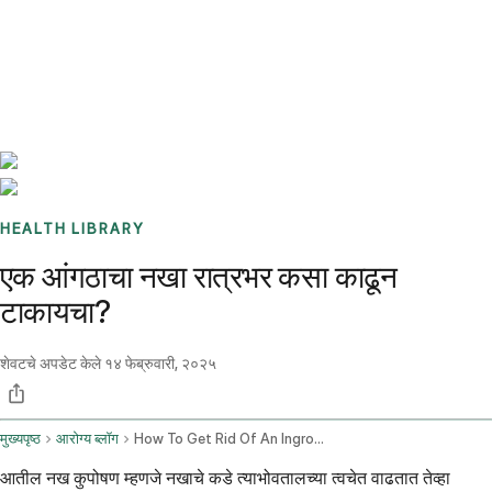
Benchmarks
Stories
FAQ
Sign up / Log in
HEALTH LIBRARY
एक आंगठाचा नखा रात्रभर कसा काढून
टाकायचा?
शेवटचे अपडेट केले
१४ फेब्रुवारी, २०२५
मुख्यपृष्ठ
आरोग्य ब्लॉग
How To Get Rid Of An Ingrown Fingernail Overnight
आतील नख कुपोषण म्हणजे नखाचे कडे त्याभोवतालच्या त्वचेत वाढतात तेव्हा