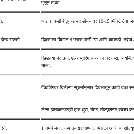
पुसून टाका.
े.
थंड काकडीचे तुकडे बंद डोळ्यांवर 10-15 मिनिटे ठेवा
मा होऊ शकतो.
दिवसाला किमान 8 ग्लास पाणी प्या आणि काकडी, तर्बूज 
खिडक्या बंद ठेवा, एअर प्युरिफायरचा वापर करा, नियमित
घाला.
पॅकेजिंगवर दिलेल्या सूचनांनुसार दिवसातून काही वेळा स्ने
लेन्स हाताळण्यापूर्वी हात धुवा, योग्य सोल्यूशनने स्वच्
देते.
1 चमचे मध 1 कप उबदार पाण्यात मिसळा आणि या सोल्यूशनमध