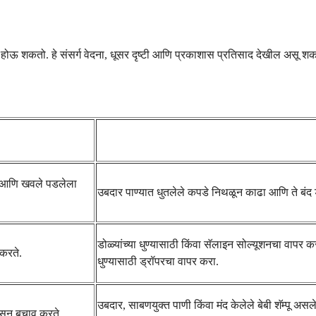
्त्राव होऊ शकतो. हे संसर्ग वेदना, धूसर दृष्टी आणि प्रकाशास प्रतिसाद देखील असू श
ो आणि खवले पडलेला
उबदार पाण्यात धुतलेले कपडे निथळून काढा आणि ते बंद डो
डोळ्यांच्या धुण्यासाठी किंवा सॅलाइन सोल्यूशनचा वापर
करते.
धुण्यासाठी ड्रॉपरचा वापर करा.
उबदार, साबणयुक्त पाणी किंवा मंद केलेले बेबी शॅम्पू असले
ासून बचाव करते.