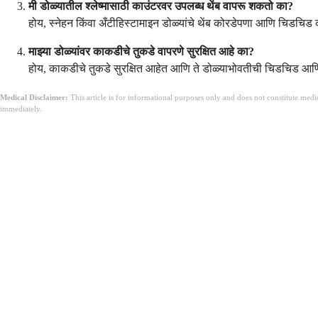
मी डोळ्यातील श्लेष्मासाठी काउंटरवर उपलब्ध थेंब वापरू शकतो का?
होय, स्नेहन किंवा अँटीहिस्टामाइन डोळ्यांचे थेंब कोरडेपणा आणि चिडच
माझ्या डोळ्यांवर काकडीचे तुकडे वापरणे सुरक्षित आहे का?
होय, काकडीचे तुकडे सुरक्षित आहेत आणि ते डोळ्याभोवतीची चिडचिड 
Medical Disclaimer:
This article is for informational purposes only and does not constitute med
immediately.